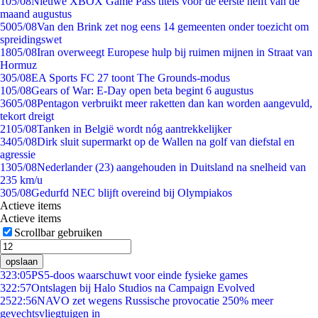
1
05/08
Nieuwe XBOX Game Pass titels voor de eerste helft van de
maand augustus
50
05/08
Van den Brink zet nog eens 14 gemeenten onder toezicht om
spreidingswet
18
05/08
Iran overweegt Europese hulp bij ruimen mijnen in Straat van
Hormuz
3
05/08
EA Sports FC 27 toont The Grounds-modus
1
05/08
Gears of War: E-Day open beta begint 6 augustus
36
05/08
Pentagon verbruikt meer raketten dan kan worden aangevuld,
tekort dreigt
21
05/08
Tanken in België wordt nóg aantrekkelijker
34
05/08
Dirk sluit supermarkt op de Wallen na golf van diefstal en
agressie
13
05/08
Nederlander (23) aangehouden in Duitsland na snelheid van
235 km/u
3
05/08
Gedurfd NEC blijft overeind bij Olympiakos
Actieve items
Actieve items
Scrollbar gebruiken
opslaan
3
23:05
PS5-doos waarschuwt voor einde fysieke games
3
22:57
Ontslagen bij Halo Studios na Campaign Evolved
25
22:56
NAVO zet wegens Russische provocatie 250% meer
gevechtsvliegtuigen in