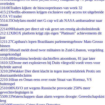
overleden
1
16:00
Trailers kijken: de bioscoopreleases van week 32
4
15:21
Netflix-abonnees krijgen exclusieve early access tot uitgebreide
GTA VI trailer
55
14:35
Onlyfans-model met G-cup wil als NASA-ambassadeur naar
maan
22
14:09
Huisarts per direct uit vak gezet om ernstig alcoholmisbruik
2
12:12
XBOX platform krijgt zijn eigen "Platinum" achievements dit
jaar
12
11:27
Capibara's lopen Braziliaans parlementsgebouw Mato Grosso
binnen
48
10:59
Israël meldt dood twee militairen in Zuid-Libanon, vergelding
aangekondigd
15
10:48
Hiroshima herdenkt slachtoffers atoombom, 81 jaar later
16
10:32
Drone met explosieven bij Duits vliegveld voedt vrees voor
hybride aanval
32
10:28
Wakker Dier dient klacht in tegen insectenfabriek Protix om
duurzaamheidsclaims
22
10:16
Iran en Oman eens over route Straat van Hormuz, VS
buitenspel
25
10:08
NAVO zet wegens Russische provocatie 250% meer
gevechtsvliegtuigen in
55
09:33
Waterschappen slaan alarm wegens droogte: Gereedschapskist
leeg
1
07:00
Forensics: Crime Scene Detective