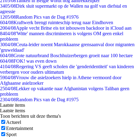
21
05/08
Tanken in België wordt nóg aantrekkelijker
34
05/08
Dirk sluit supermarkt op de Wallen na golf van diefstal en
agressie
12
05/08
Random Pics van de Dag #1976
6
04/08
Kraftwerk brengt ruimteschip terug naar Eindhoven
20
04/08
Apple vecht Britse eis tot inbouwen backdoor in iCloud aan
84
04/08
'Witte' mannen discrimineren is volgens OM geen enkel
probleem
30
04/08
Ceuta-leider noemt Marokkaanse grensaanval door migranten
'gruweldaad'
6
04/08
Grote natuurbrand Boschhuizerbergen groeit naar 100 hectare
6
04/08
FOK! was even down
41
04/08
Regering VS geeft scholen die 'genderidentiteit' van kinderen
verbergen voor ouders ultimatum
59
04/08
Vrouw die asielzoekers hielp in Athene vermoord door
Afghaanse asielzoeker
25
04/08
Lekker op vakantie naar Afghanistan volgens Taliban geen
probleem
23
04/08
Random Pics van de Dag #1975
Laatste items
Laatste items
Toon berichten uit deze thema's
Actueel
Entertainment
Sport