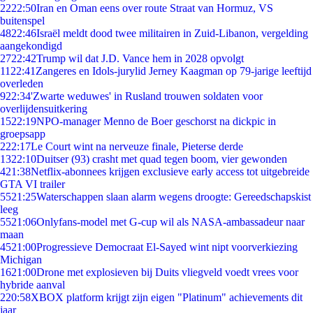
22
22:50
Iran en Oman eens over route Straat van Hormuz, VS
buitenspel
48
22:46
Israël meldt dood twee militairen in Zuid-Libanon, vergelding
aangekondigd
27
22:42
Trump wil dat J.D. Vance hem in 2028 opvolgt
11
22:41
Zangeres en Idols-jurylid Jerney Kaagman op 79-jarige leeftijd
overleden
9
22:34
'Zwarte weduwes' in Rusland trouwen soldaten voor
overlijdensuitkering
15
22:19
NPO-manager Menno de Boer geschorst na dickpic in
groepsapp
2
22:17
Le Court wint na nerveuze finale, Pieterse derde
13
22:10
Duitser (93) crasht met quad tegen boom, vier gewonden
4
21:38
Netflix-abonnees krijgen exclusieve early access tot uitgebreide
GTA VI trailer
55
21:25
Waterschappen slaan alarm wegens droogte: Gereedschapskist
leeg
55
21:06
Onlyfans-model met G-cup wil als NASA-ambassadeur naar
maan
45
21:00
Progressieve Democraat El-Sayed wint nipt voorverkiezing
Michigan
16
21:00
Drone met explosieven bij Duits vliegveld voedt vrees voor
hybride aanval
2
20:58
XBOX platform krijgt zijn eigen "Platinum" achievements dit
jaar