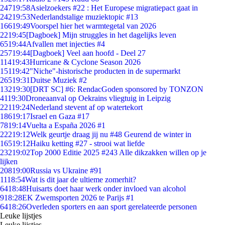
247
19:58
Asielzoekers #22 : Het Europese migratiepact gaat in
242
19:53
Nederlandstalige muziektopic #13
166
19:49
Voorspel hier het warmtegetal van 2026
22
19:45
[Dagboek] Mijn struggles in het dagelijks leven
65
19:44
Afvallen met injecties #4
257
19:44
[Dagboek] Veel aan hoofd - Deel 27
114
19:43
Hurricane & Cyclone Season 2026
151
19:42
"Niche"-historische producten in de supermarkt
265
19:31
Duitse Muziek #2
132
19:30
[DRT SC] #6: RendacGoden sponsored by TONZON
41
19:30
Droneaanval op Oekrains vliegtuig in Leipzig
221
19:24
Nederland stevent af op watertekort
186
19:17
Israel en Gaza #17
78
19:14
Vuelta a España 2026 #1
222
19:12
Welk geurtje draag jij nu #48 Geurend de winter in
165
19:12
Haiku ketting #27 - strooi wat liefde
232
19:02
Top 2000 Editie 2025 #243 Alle dikzakken willen op je
lijken
208
19:00
Russia vs Ukraine #91
11
18:54
Wat is dit jaar de ultieme zomerhit?
64
18:48
Huisarts doet haar werk onder invloed van alcohol
9
18:28
EK Zwemsporten 2026 te Parijs #1
64
18:26
Overleden sporters en aan sport gerelateerde personen
Leuke lijstjes
Leuke lijstjes