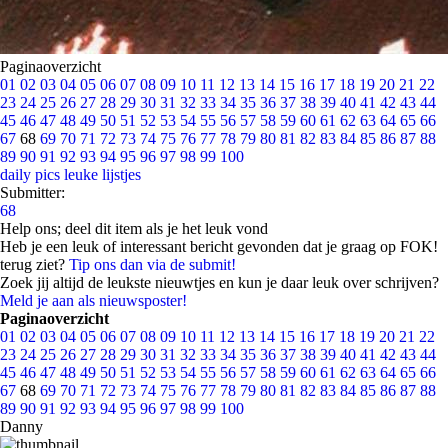
Paginaoverzicht
01
02
03
04
05
06
07
08
09
10
11
12
13
14
15
16
17
18
19
20
21
22
23
24
25
26
27
28
29
30
31
32
33
34
35
36
37
38
39
40
41
42
43
44
45
46
47
48
49
50
51
52
53
54
55
56
57
58
59
60
61
62
63
64
65
66
67
68
69
70
71
72
73
74
75
76
77
78
79
80
81
82
83
84
85
86
87
88
89
90
91
92
93
94
95
96
97
98
99
100
daily pics
leuke lijstjes
Submitter:
68
Help ons; deel dit item als je het leuk vond
Heb je een leuk of interessant bericht gevonden dat je graag op FOK!
terug ziet?
Tip ons dan via de submit!
Zoek jij altijd de leukste nieuwtjes en kun je daar leuk over schrijven?
Meld je aan als nieuwsposter!
Paginaoverzicht
01
02
03
04
05
06
07
08
09
10
11
12
13
14
15
16
17
18
19
20
21
22
23
24
25
26
27
28
29
30
31
32
33
34
35
36
37
38
39
40
41
42
43
44
45
46
47
48
49
50
51
52
53
54
55
56
57
58
59
60
61
62
63
64
65
66
67
68
69
70
71
72
73
74
75
76
77
78
79
80
81
82
83
84
85
86
87
88
89
90
91
92
93
94
95
96
97
98
99
100
Danny