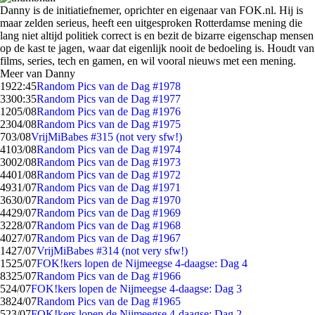
Danny is de initiatiefnemer, oprichter en eigenaar van FOK.nl. Hij is
maar zelden serieus, heeft een uitgesproken Rotterdamse mening die
lang niet altijd politiek correct is en bezit de bizarre eigenschap mensen
op de kast te jagen, waar dat eigenlijk nooit de bedoeling is. Houdt van
films, series, tech en gamen, en wil vooral nieuws met een mening.
Meer van Danny
19
22:45
Random Pics van de Dag #1978
33
00:35
Random Pics van de Dag #1977
12
05/08
Random Pics van de Dag #1976
23
04/08
Random Pics van de Dag #1975
7
03/08
VrijMiBabes #315 (not very sfw!)
41
03/08
Random Pics van de Dag #1974
30
02/08
Random Pics van de Dag #1973
44
01/08
Random Pics van de Dag #1972
49
31/07
Random Pics van de Dag #1971
36
30/07
Random Pics van de Dag #1970
44
29/07
Random Pics van de Dag #1969
32
28/07
Random Pics van de Dag #1968
40
27/07
Random Pics van de Dag #1967
14
27/07
VrijMiBabes #314 (not very sfw!)
15
25/07
FOK!kers lopen de Nijmeegse 4-daagse: Dag 4
83
25/07
Random Pics van de Dag #1966
5
24/07
FOK!kers lopen de Nijmeegse 4-daagse: Dag 3
38
24/07
Random Pics van de Dag #1965
5
23/07
FOK!kers lopen de Nijmeegse 4-daagse: Dag 2