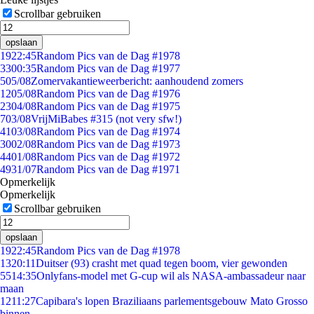
Scrollbar gebruiken
opslaan
19
22:45
Random Pics van de Dag #1978
33
00:35
Random Pics van de Dag #1977
5
05/08
Zomervakantieweerbericht: aanhoudend zomers
12
05/08
Random Pics van de Dag #1976
23
04/08
Random Pics van de Dag #1975
7
03/08
VrijMiBabes #315 (not very sfw!)
41
03/08
Random Pics van de Dag #1974
30
02/08
Random Pics van de Dag #1973
44
01/08
Random Pics van de Dag #1972
49
31/07
Random Pics van de Dag #1971
Opmerkelijk
Opmerkelijk
Scrollbar gebruiken
opslaan
19
22:45
Random Pics van de Dag #1978
13
20:11
Duitser (93) crasht met quad tegen boom, vier gewonden
55
14:35
Onlyfans-model met G-cup wil als NASA-ambassadeur naar
maan
12
11:27
Capibara's lopen Braziliaans parlementsgebouw Mato Grosso
binnen