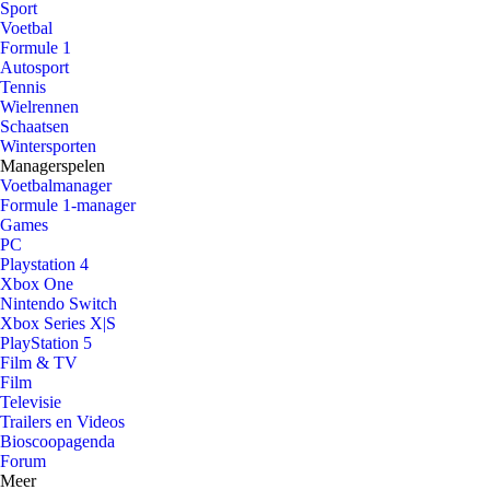
Sport
Voetbal
Formule 1
Autosport
Tennis
Wielrennen
Schaatsen
Wintersporten
Managerspelen
Voetbalmanager
Formule 1-manager
Games
PC
Playstation 4
Xbox One
Nintendo Switch
Xbox Series X|S
PlayStation 5
Film & TV
Film
Televisie
Trailers en Videos
Bioscoopagenda
Forum
Meer