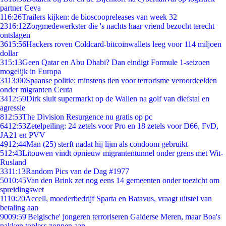
partner Ceva
1
16:26
Trailers kijken: de bioscoopreleases van week 32
23
16:12
Zorgmedewerkster die 's nachts haar vriend bezocht terecht
ontslagen
36
15:56
Hackers roven Coldcard-bitcoinwallets leeg voor 114 miljoen
dollar
3
15:13
Geen Qatar en Abu Dhabi? Dan eindigt Formule 1-seizoen
mogelijk in Europa
31
13:00
Spaanse politie: minstens tien voor terrorisme veroordeelden
onder migranten Ceuta
34
12:59
Dirk sluit supermarkt op de Wallen na golf van diefstal en
agressie
8
12:53
The Division Resurgence nu gratis op pc
64
12:53
Zetelpeiling: 24 zetels voor Pro en 18 zetels voor D66, FvD,
JA21 en PVV
49
12:44
Man (25) sterft nadat hij lijm als condoom gebruikt
5
12:43
Litouwen vindt opnieuw migrantentunnel onder grens met Wit-
Rusland
33
11:13
Random Pics van de Dag #1977
50
10:45
Van den Brink zet nog eens 14 gemeenten onder toezicht om
spreidingswet
11
10:20
Accell, moederbedrijf Sparta en Batavus, vraagt uitstel van
betaling aan
90
09:59
'Belgische' jongeren terroriseren Galderse Meren, maar Boa's
pakken topless zonnen aan