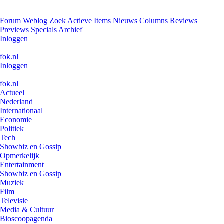
Forum
Weblog
Zoek
Actieve Items
Nieuws
Columns
Reviews
Previews
Specials
Archief
Inloggen
fok.nl
Inloggen
fok.nl
Actueel
Nederland
Internationaal
Economie
Politiek
Tech
Showbiz en Gossip
Opmerkelijk
Entertainment
Showbiz en Gossip
Muziek
Film
Televisie
Media & Cultuur
Bioscoopagenda