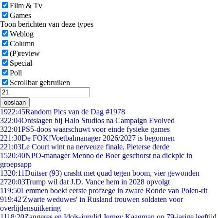
Film & Tv
Games
Toon berichten van deze types
Weblog
Column
(P)review
Special
Poll
Scrollbar gebruiken
opslaan
19
22:45
Random Pics van de Dag #1978
3
22:04
Ontslagen bij Halo Studios na Campaign Evolved
3
22:01
PS5-doos waarschuwt voor einde fysieke games
2
21:30
De FOK!Voetbalmanager 2026/2027 is begonnen
2
21:03
Le Court wint na nerveuze finale, Pieterse derde
15
20:40
NPO-manager Menno de Boer geschorst na dickpic in
groepsapp
13
20:11
Duitser (93) crasht met quad tegen boom, vier gewonden
27
20:03
Trump wil dat J.D. Vance hem in 2028 opvolgt
1
19:50
Lemmen boekt eerste profzege in zware Ronde van Polen-rit
9
19:42
'Zwarte weduwes' in Rusland trouwen soldaten voor
overlijdensuitkering
11
18:20
Zangeres en Idols-jurylid Jerney Kaagman op 79-jarige leeftijd