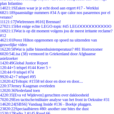
plan Infantino
140
21:19
Zaken waar je je echt dood aan ergert #17 - Werklui
68
21:18
Spaanstalige nummers #34 A que calor nos pasaremos por el
verano?
111
21:17
[Wielrennen #616] Brennan!
270
21:15
Het enige echte LEGO-topic #45 LEGOOOOOOOOOOO
169
21:13
Wat is op dit moment volgens jou de meest irritante reclame?
#12
46
21:01
Perez Hilton opgenomen op spoed na uitzenden van
gruwelijke video
162
20:58
Wat is jullie binnenhuistemperatuur? #81 Horrorzomer
60
20:54
Lisa (38) vermoord in Griekenland door Afghaanse
asielzoeker
14
20:49
Global Justice Report
1
20:44
+5 telspel #144 Keer 5 =
1
20:44
+9 telspel #74
99
20:42
+7 telspel #95
120
20:42
Teltopic #1558 tel door en door en door....
2
20:37
Jerney Kaagman overleden
120
20:36
Nederland toen
42
20:35
[Eva vd Wijdeven] geruchten over dakloosheid
70
20:29
Een tactische/militaire analyse van het front in Oekraïne #31
146
20:24
[SBS6] Vandaag Inside #136 - Boekje pluggen.
238
20:22
Speciaalbieren #80: another one bites the dust
15
20:17
Radio 2 #145 Ruud 66