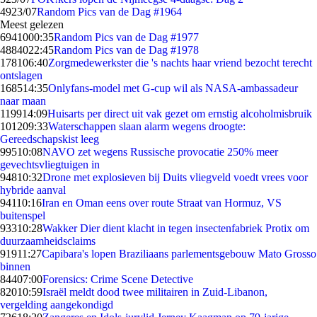
49
23/07
Random Pics van de Dag #1964
Meest gelezen
69410
00:35
Random Pics van de Dag #1977
48840
22:45
Random Pics van de Dag #1978
1781
06:40
Zorgmedewerkster die 's nachts haar vriend bezocht terecht
ontslagen
1685
14:35
Onlyfans-model met G-cup wil als NASA-ambassadeur
naar maan
1199
14:09
Huisarts per direct uit vak gezet om ernstig alcoholmisbruik
1012
09:33
Waterschappen slaan alarm wegens droogte:
Gereedschapskist leeg
995
10:08
NAVO zet wegens Russische provocatie 250% meer
gevechtsvliegtuigen in
948
10:32
Drone met explosieven bij Duits vliegveld voedt vrees voor
hybride aanval
941
10:16
Iran en Oman eens over route Straat van Hormuz, VS
buitenspel
933
10:28
Wakker Dier dient klacht in tegen insectenfabriek Protix om
duurzaamheidsclaims
919
11:27
Capibara's lopen Braziliaans parlementsgebouw Mato Grosso
binnen
844
07:00
Forensics: Crime Scene Detective
820
10:59
Israël meldt dood twee militairen in Zuid-Libanon,
vergelding aangekondigd