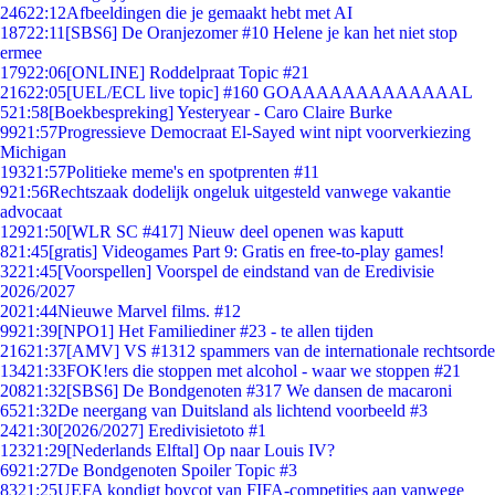
246
22:12
Afbeeldingen die je gemaakt hebt met AI
187
22:11
[SBS6] De Oranjezomer #10 Helene je kan het niet stop
ermee
179
22:06
[ONLINE] Roddelpraat Topic #21
216
22:05
[UEL/ECL live topic] #160 GOAAAAAAAAAAAAAL
5
21:58
[Boekbespreking] Yesteryear - Caro Claire Burke
99
21:57
Progressieve Democraat El-Sayed wint nipt voorverkiezing
Michigan
193
21:57
Politieke meme's en spotprenten #11
9
21:56
Rechtszaak dodelijk ongeluk uitgesteld vanwege vakantie
advocaat
129
21:50
[WLR SC #417] Nieuw deel openen was kaputt
8
21:45
[gratis] Videogames Part 9: Gratis en free-to-play games!
32
21:45
[Voorspellen] Voorspel de eindstand van de Eredivisie
2026/2027
20
21:44
Nieuwe Marvel films. #12
99
21:39
[NPO1] Het Familiediner #23 - te allen tijden
216
21:37
[AMV] VS #1312 spammers van de internationale rechtsorde
134
21:33
FOK!ers die stoppen met alcohol - waar we stoppen #21
208
21:32
[SBS6] De Bondgenoten #317 We dansen de macaroni
65
21:32
De neergang van Duitsland als lichtend voorbeeld #3
24
21:30
[2026/2027] Eredivisietoto #1
123
21:29
[Nederlands Elftal] Op naar Louis IV?
69
21:27
De Bondgenoten Spoiler Topic #3
83
21:25
UEFA kondigt boycot van FIFA-competities aan vanwege