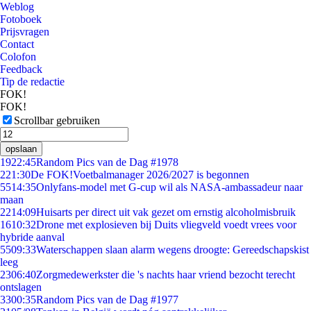
Weblog
Fotoboek
Prijsvragen
Contact
Colofon
Feedback
Tip de redactie
FOK!
FOK!
Scrollbar gebruiken
opslaan
19
22:45
Random Pics van de Dag #1978
2
21:30
De FOK!Voetbalmanager 2026/2027 is begonnen
55
14:35
Onlyfans-model met G-cup wil als NASA-ambassadeur naar
maan
22
14:09
Huisarts per direct uit vak gezet om ernstig alcoholmisbruik
16
10:32
Drone met explosieven bij Duits vliegveld voedt vrees voor
hybride aanval
55
09:33
Waterschappen slaan alarm wegens droogte: Gereedschapskist
leeg
23
06:40
Zorgmedewerkster die 's nachts haar vriend bezocht terecht
ontslagen
33
00:35
Random Pics van de Dag #1977