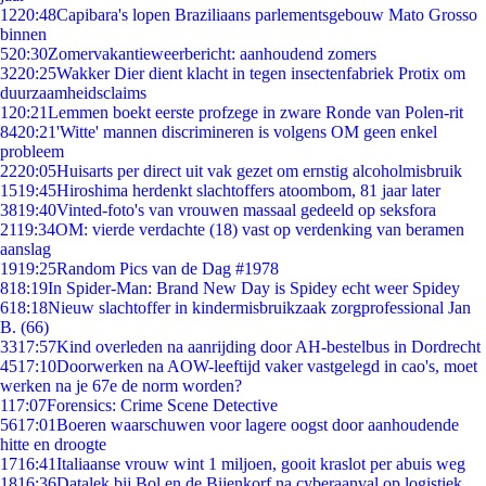
12
20:48
Capibara's lopen Braziliaans parlementsgebouw Mato Grosso
binnen
5
20:30
Zomervakantieweerbericht: aanhoudend zomers
32
20:25
Wakker Dier dient klacht in tegen insectenfabriek Protix om
duurzaamheidsclaims
1
20:21
Lemmen boekt eerste profzege in zware Ronde van Polen-rit
84
20:21
'Witte' mannen discrimineren is volgens OM geen enkel
probleem
22
20:05
Huisarts per direct uit vak gezet om ernstig alcoholmisbruik
15
19:45
Hiroshima herdenkt slachtoffers atoombom, 81 jaar later
38
19:40
Vinted-foto's van vrouwen massaal gedeeld op seksfora
21
19:34
OM: vierde verdachte (18) vast op verdenking van beramen
aanslag
19
19:25
Random Pics van de Dag #1978
8
18:19
In Spider-Man: Brand New Day is Spidey echt weer Spidey
6
18:18
Nieuw slachtoffer in kindermisbruikzaak zorgprofessional Jan
B. (66)
33
17:57
Kind overleden na aanrijding door AH-bestelbus in Dordrecht
45
17:10
Doorwerken na AOW-leeftijd vaker vastgelegd in cao's, moet
werken na je 67e de norm worden?
1
17:07
Forensics: Crime Scene Detective
56
17:01
Boeren waarschuwen voor lagere oogst door aanhoudende
hitte en droogte
17
16:41
Italiaanse vrouw wint 1 miljoen, gooit kraslot per abuis weg
18
16:36
Datalek bij Bol en de Bijenkorf na cyberaanval op logistiek