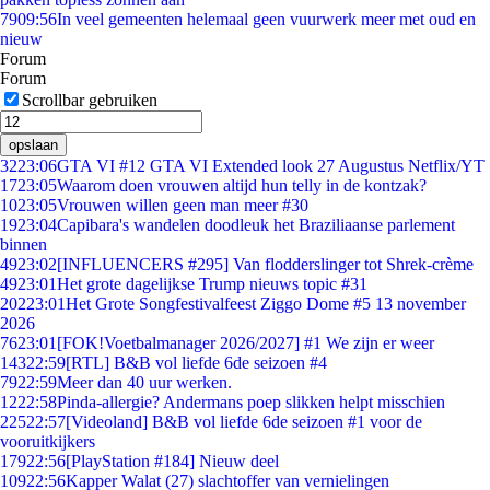
79
09:56
In veel gemeenten helemaal geen vuurwerk meer met oud en
nieuw
Forum
Forum
Scrollbar gebruiken
opslaan
32
23:06
GTA VI #12 GTA VI Extended look 27 Augustus Netflix/YT
17
23:05
Waarom doen vrouwen altijd hun telly in de kontzak?
10
23:05
Vrouwen willen geen man meer #30
19
23:04
Capibara's wandelen doodleuk het Braziliaanse parlement
binnen
49
23:02
[INFLUENCERS #295] Van flodderslinger tot Shrek-crème
49
23:01
Het grote dagelijkse Trump nieuws topic #31
202
23:01
Het Grote Songfestivalfeest Ziggo Dome #5 13 november
2026
76
23:01
[FOK!Voetbalmanager 2026/2027] #1 We zijn er weer
143
22:59
[RTL] B&B vol liefde 6de seizoen #4
79
22:59
Meer dan 40 uur werken.
12
22:58
Pinda-allergie? Andermans poep slikken helpt misschien
225
22:57
[Videoland] B&B vol liefde 6de seizoen #1 voor de
vooruitkijkers
179
22:56
[PlayStation #184] Nieuw deel
109
22:56
Kapper Walat (27) slachtoffer van vernielingen