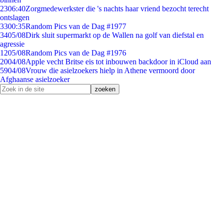
23
06:40
Zorgmedewerkster die 's nachts haar vriend bezocht terecht
ontslagen
33
00:35
Random Pics van de Dag #1977
34
05/08
Dirk sluit supermarkt op de Wallen na golf van diefstal en
agressie
12
05/08
Random Pics van de Dag #1976
20
04/08
Apple vecht Britse eis tot inbouwen backdoor in iCloud aan
59
04/08
Vrouw die asielzoekers hielp in Athene vermoord door
Afghaanse asielzoeker