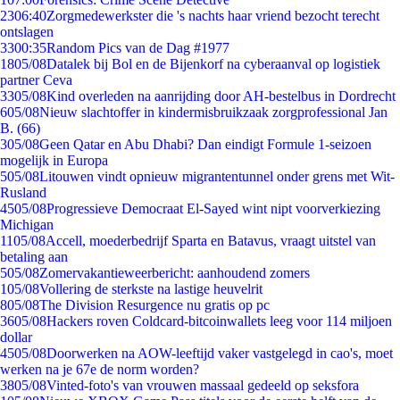
23
06:40
Zorgmedewerkster die 's nachts haar vriend bezocht terecht
ontslagen
33
00:35
Random Pics van de Dag #1977
18
05/08
Datalek bij Bol en de Bijenkorf na cyberaanval op logistiek
partner Ceva
33
05/08
Kind overleden na aanrijding door AH-bestelbus in Dordrecht
6
05/08
Nieuw slachtoffer in kindermisbruikzaak zorgprofessional Jan
B. (66)
3
05/08
Geen Qatar en Abu Dhabi? Dan eindigt Formule 1-seizoen
mogelijk in Europa
5
05/08
Litouwen vindt opnieuw migrantentunnel onder grens met Wit-
Rusland
45
05/08
Progressieve Democraat El-Sayed wint nipt voorverkiezing
Michigan
11
05/08
Accell, moederbedrijf Sparta en Batavus, vraagt uitstel van
betaling aan
5
05/08
Zomervakantieweerbericht: aanhoudend zomers
1
05/08
Vollering de sterkste na lastige heuvelrit
8
05/08
The Division Resurgence nu gratis op pc
36
05/08
Hackers roven Coldcard-bitcoinwallets leeg voor 114 miljoen
dollar
45
05/08
Doorwerken na AOW-leeftijd vaker vastgelegd in cao's, moet
werken na je 67e de norm worden?
38
05/08
Vinted-foto's van vrouwen massaal gedeeld op seksfora