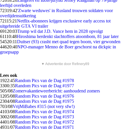
726
18:20
Zangeres en Idols-jurylid Jerney Kaagman op 79-jarige
leeftijd overleden
723
19:42
'Zwarte weduwes' in Rusland trouwen soldaten voor
overlijdensuitkering
721
15:21
Netflix-abonnees krijgen exclusieve early access tot
uitgebreide GTA VI trailer
691
20:03
Trump wil dat J.D. Vance hem in 2028 opvolgt
611
10:48
Hiroshima herdenkt slachtoffers atoombom, 81 jaar later
545
20:11
Duitser (93) crasht met quad tegen boom, vier gewonden
446
20:40
NPO-manager Menno de Boer geschorst na dickpic in
groepsapp
▼ Advertentie door Refinery89
Lees ook
19
22:45
Random Pics van de Dag #1978
33
00:35
Random Pics van de Dag #1977
5
05/08
Zomervakantieweerbericht: aanhoudend zomers
12
05/08
Random Pics van de Dag #1976
23
04/08
Random Pics van de Dag #1975
7
03/08
VrijMiBabes #315 (not very sfw!)
41
03/08
Random Pics van de Dag #1974
30
02/08
Random Pics van de Dag #1973
44
01/08
Random Pics van de Dag #1972
49
31/07
Random Pics van de Dag #1971