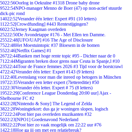
50
22:56
Oorlog in Oekraïne #1318 Drone baby drone
95
22:54
NPO-manager Menno de Boer (47) op non-actief stuurde
dick-pic rond
140
22:52
Verander één letter: Expert #91 (10 letters)
11
22:52
[Crowdfunding] #443 Rentestijgingen?
60
22:52
Jerney Kaagman overleden
252
22:50
De Avondetappe #176 - Met Ellen ten Damme.
255
22:48
[UFO/UAP] #16 The Age of Disclosure
75
22:48
Het Moestuintopic #37 Bloesem in de bomen
55
22:46
[Netflix Games] #1
267
22:44
Banken met hoge rente topic #95 - Dichter naar de 0
71
22:44
Migranten breken door grens naar Ceuta in Spanje,l #10
235
22:44
Tour de France femmes 2026 #3 Tijd voor de borstcrawl
47
22:42
Verander één letter: Expert #143 (9 letters)
11
22:40
Levenslang voor man die inreed op betogers in München
197
22:35
Verander een letter expert (7lettereditie) #50
12
22:30
Verander één letter. Expert # 75 (8 letters)
195
22:29
[Conference League Donderdag 20:00 uur] Ajax -
Shelbourne FC #2
43
22:28
[Nintendo & Sony] The Legend of Zelda
38
22:28
Woningtekort: dus ga je woningen slopen, logisch
272
22:24
Post hier pas overleden muzikanten #32
50
22:23
[NPO1] Goedenavond Nederland
180
22:22
Post hier zo vaak mogelijk om 22:22 uur #76
14
22:18
Hoe ga jij om met een relatiebreuk?