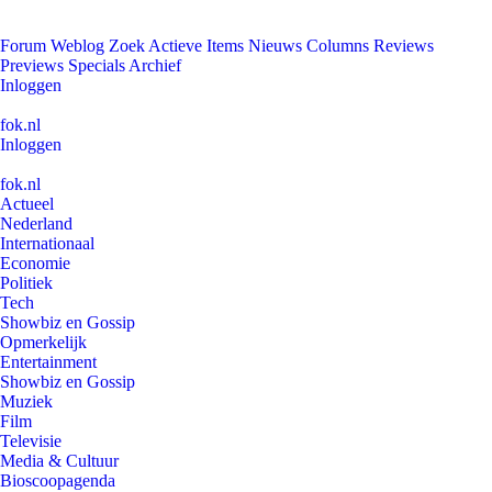
Forum
Weblog
Zoek
Actieve Items
Nieuws
Columns
Reviews
Previews
Specials
Archief
Inloggen
fok.nl
Inloggen
fok.nl
Actueel
Nederland
Internationaal
Economie
Politiek
Tech
Showbiz en Gossip
Opmerkelijk
Entertainment
Showbiz en Gossip
Muziek
Film
Televisie
Media & Cultuur
Bioscoopagenda