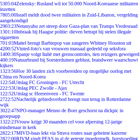
53
05:04
Zelensky: Rusland wil tot 50.000 Noord-Koreaanse militairen
inzetten
78
05:00
Israël meldt dood twee militairen in Zuid-Libanon, vergelding
aangekondigd
29
03:23
Netanyahu zet streep door Gaza-plan van Trumps Vredesraad
13
01:10
Inbraak bij Haagse politie: dieven betrapt bij stelen illegale
sigaretten
7
01:03
Mattel brengt Barbiepop van zangeres Whitney Houston uit
42
00:52
Vinted-foto's van vrouwen massaal gedeeld op seksfora
14
00:30
Spanje volgt Italië met grenscontroles, tien reizigers geweigerd
4
00:19
Natuurbrand bij Soesterduinen geblust, brandweer waarschuwt
kijkers
13
23:56
Hoe 30 landen zich voorbereiden op mogelijke oorlog met
China en Noord-Korea
1
22:54
Uitslag FC Groningen - FC Utrecht
2
22:53
Uitslag PEC Zwolle - Ajax
1
22:52
Uitslag sc Heerenveen - FC Twente
27
22:52
Nachtelijk gebiedsverbod brengt rust terug in Rotterdamse
wijk
30
22:47
NPO-manager Menno de Boer geschorst na dickpic in
groepsapp
13
22:23
Vrouw krijgt 30 maanden cel voor afpersing 12-jarige
misdienaar in kerk
28
22:17
MIVD-baas lekt via Strava routes naar geheime kazerne
28
22:00
RIVM vindt PFAS in al de geteste moedermelk, borstvoeding