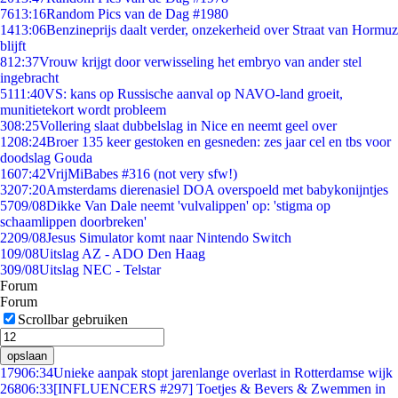
76
13:16
Random Pics van de Dag #1980
14
13:06
Benzineprijs daalt verder, onzekerheid over Straat van Hormuz
blijft
8
12:37
Vrouw krijgt door verwisseling het embryo van ander stel
ingebracht
51
11:40
VS: kans op Russische aanval op NAVO-land groeit,
munitietekort wordt probleem
3
08:25
Vollering slaat dubbelslag in Nice en neemt geel over
12
08:24
Broer 135 keer gestoken en gesneden: zes jaar cel en tbs voor
doodslag Gouda
16
07:42
VrijMiBabes #316 (not very sfw!)
32
07:20
Amsterdams dierenasiel DOA overspoeld met babykonijntjes
57
09/08
Dikke Van Dale neemt 'vulvalippen' op: 'stigma op
schaamlippen doorbreken'
22
09/08
Jesus Simulator komt naar Nintendo Switch
1
09/08
Uitslag AZ - ADO Den Haag
3
09/08
Uitslag NEC - Telstar
Forum
Forum
Scrollbar gebruiken
opslaan
179
06:34
Unieke aanpak stopt jarenlange overlast in Rotterdamse wijk
268
06:33
[INFLUENCERS #297] Toetjes & Bevers & Zwemmen in