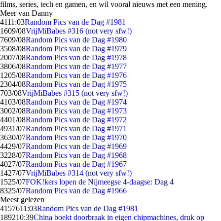
films, series, tech en gamen, en wil vooral nieuws met een mening.
Meer van Danny
41
11:03
Random Pics van de Dag #1981
16
09/08
VrijMiBabes #316 (not very sfw!)
76
09/08
Random Pics van de Dag #1980
35
08/08
Random Pics van de Dag #1979
20
07/08
Random Pics van de Dag #1978
38
06/08
Random Pics van de Dag #1977
12
05/08
Random Pics van de Dag #1976
23
04/08
Random Pics van de Dag #1975
7
03/08
VrijMiBabes #315 (not very sfw!)
41
03/08
Random Pics van de Dag #1974
30
02/08
Random Pics van de Dag #1973
44
01/08
Random Pics van de Dag #1972
49
31/07
Random Pics van de Dag #1971
36
30/07
Random Pics van de Dag #1970
44
29/07
Random Pics van de Dag #1969
32
28/07
Random Pics van de Dag #1968
40
27/07
Random Pics van de Dag #1967
14
27/07
VrijMiBabes #314 (not very sfw!)
15
25/07
FOK!kers lopen de Nijmeegse 4-daagse: Dag 4
83
25/07
Random Pics van de Dag #1966
Meest gelezen
41576
11:03
Random Pics van de Dag #1981
1892
10:39
China boekt doorbraak in eigen chipmachines, druk op