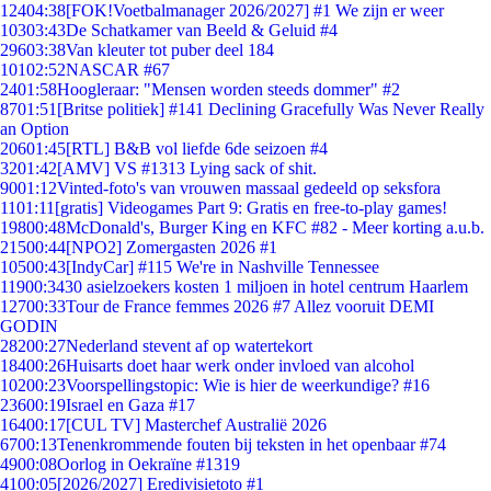
124
04:38
[FOK!Voetbalmanager 2026/2027] #1 We zijn er weer
103
03:43
De Schatkamer van Beeld & Geluid #4
296
03:38
Van kleuter tot puber deel 184
101
02:52
NASCAR #67
24
01:58
Hoogleraar: "Mensen worden steeds dommer" #2
87
01:51
[Britse politiek] #141 Declining Gracefully Was Never Really
an Option
206
01:45
[RTL] B&B vol liefde 6de seizoen #4
32
01:42
[AMV] VS #1313 Lying sack of shit.
90
01:12
Vinted-foto's van vrouwen massaal gedeeld op seksfora
11
01:11
[gratis] Videogames Part 9: Gratis en free-to-play games!
198
00:48
McDonald's, Burger King en KFC #82 - Meer korting a.u.b.
215
00:44
[NPO2] Zomergasten 2026 #1
105
00:43
[IndyCar] #115 We're in Nashville Tennessee
119
00:34
30 asielzoekers kosten 1 miljoen in hotel centrum Haarlem
127
00:33
Tour de France femmes 2026 #7 Allez vooruit DEMI
GODIN
282
00:27
Nederland stevent af op watertekort
184
00:26
Huisarts doet haar werk onder invloed van alcohol
102
00:23
Voorspellingstopic: Wie is hier de weerkundige? #16
236
00:19
Israel en Gaza #17
164
00:17
[CUL TV] Masterchef Australië 2026
67
00:13
Tenenkrommende fouten bij teksten in het openbaar #74
49
00:08
Oorlog in Oekraïne #1319
41
00:05
[2026/2027] Eredivisietoto #1