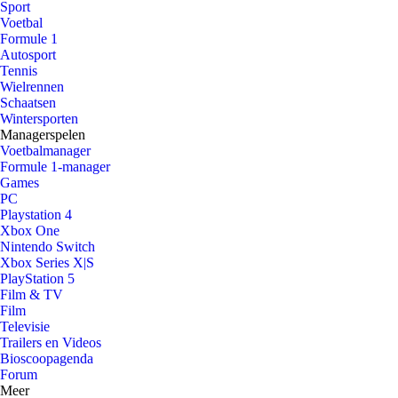
Sport
Voetbal
Formule 1
Autosport
Tennis
Wielrennen
Schaatsen
Wintersporten
Managerspelen
Voetbalmanager
Formule 1-manager
Games
PC
Playstation 4
Xbox One
Nintendo Switch
Xbox Series X|S
PlayStation 5
Film & TV
Film
Televisie
Trailers en Videos
Bioscoopagenda
Forum
Meer