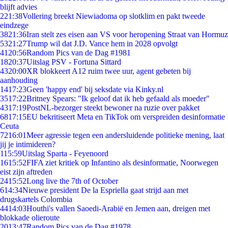
blijft advies
2
21:38
Vollering breekt Niewiadoma op slotklim en pakt tweede
eindzege
38
21:36
Iran stelt zes eisen aan VS voor heropening Straat van Hormuz
53
21:27
Trump wil dat J.D. Vance hem in 2028 opvolgt
41
20:56
Random Pics van de Dag #1981
18
20:37
Uitslag PSV - Fortuna Sittard
43
20:00
XR blokkeert A12 ruim twee uur, agent gebeten bij
aanhouding
14
17:23
Geen 'happy end' bij seksdate via Kinky.nl
35
17:22
Britney Spears: "Ik geloof dat ik heb gefaald als moeder"
43
17:19
PostNL-bezorger steekt bewoner na ruzie over pakket
68
17:15
EU bekritiseert Meta en TikTok om verspreiden desinformatie
Ceuta
72
16:01
Meer agressie tegen een andersluidende politieke mening, laat
jij je intimideren?
1
15:59
Uitslag Sparta - Feyenoord
16
15:52
FIFA ziet kritiek op Infantino als desinformatie, Noorwegen
eist zijn aftreden
24
15:52
Long live the 7th of October
6
14:34
Nieuwe president De la Espriella gaat strijd aan met
drugskartels Colombia
44
14:03
Houthi's vallen Saoedi-Arabië en Jemen aan, dreigen met
blokkade olieroute
20
13:47
Random Pics van de Dag #1978