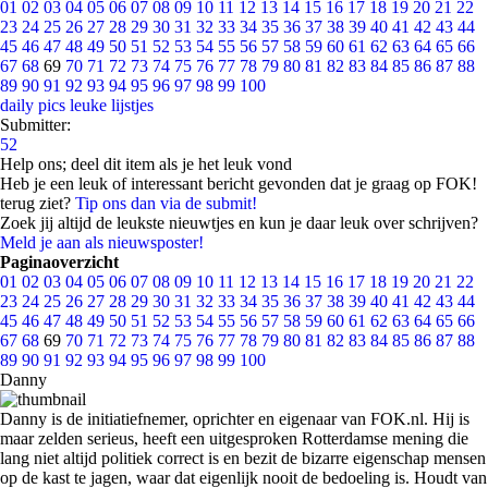
01
02
03
04
05
06
07
08
09
10
11
12
13
14
15
16
17
18
19
20
21
22
23
24
25
26
27
28
29
30
31
32
33
34
35
36
37
38
39
40
41
42
43
44
45
46
47
48
49
50
51
52
53
54
55
56
57
58
59
60
61
62
63
64
65
66
67
68
69
70
71
72
73
74
75
76
77
78
79
80
81
82
83
84
85
86
87
88
89
90
91
92
93
94
95
96
97
98
99
100
daily pics
leuke lijstjes
Submitter:
52
Help ons; deel dit item als je het leuk vond
Heb je een leuk of interessant bericht gevonden dat je graag op FOK!
terug ziet?
Tip ons dan via de submit!
Zoek jij altijd de leukste nieuwtjes en kun je daar leuk over schrijven?
Meld je aan als nieuwsposter!
Paginaoverzicht
01
02
03
04
05
06
07
08
09
10
11
12
13
14
15
16
17
18
19
20
21
22
23
24
25
26
27
28
29
30
31
32
33
34
35
36
37
38
39
40
41
42
43
44
45
46
47
48
49
50
51
52
53
54
55
56
57
58
59
60
61
62
63
64
65
66
67
68
69
70
71
72
73
74
75
76
77
78
79
80
81
82
83
84
85
86
87
88
89
90
91
92
93
94
95
96
97
98
99
100
Danny
Danny is de initiatiefnemer, oprichter en eigenaar van FOK.nl. Hij is
maar zelden serieus, heeft een uitgesproken Rotterdamse mening die
lang niet altijd politiek correct is en bezit de bizarre eigenschap mensen
op de kast te jagen, waar dat eigenlijk nooit de bedoeling is. Houdt van