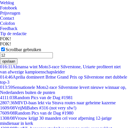
Weblog
Fotoboek
Prijsvragen
Contact
Colofon
Feedback
Tip de redactie
FOK!
FOK!
Scrollbar gebruiken
opslaan
0
16:11
Almansa wint Moto3-race Silverstone, Uriarte profiteert niet
van afwezige kampioenschapsleider
0
14:46
Aprilia domineert Britse Grand Prix op Silverstone met dubbele
top-3
0
13:59
Sensationele Moto2-race Silverstone levert nieuwe winnaar op,
Nederlanders buiten de punten
41
11:03
Random Pics van de Dag #1981
28
07:36
MIVD-baas lekt via Strava routes naar geheime kazerne
16
09/08
VrijMiBabes #316 (not very sfw!)
76
09/08
Random Pics van de Dag #1980
13
08/08
Vrouw krijgt 30 maanden cel voor afpersing 12-jarige
misdienaar in kerk