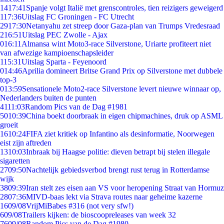
14
17:41
Spanje volgt Italië met grenscontroles, tien reizigers geweigerd
1
17:36
Uitslag FC Groningen - FC Utrecht
29
17:30
Netanyahu zet streep door Gaza-plan van Trumps Vredesraad
2
16:51
Uitslag PEC Zwolle - Ajax
0
16:11
Almansa wint Moto3-race Silverstone, Uriarte profiteert niet
van afwezige kampioenschapsleider
1
15:31
Uitslag Sparta - Feyenoord
0
14:46
Aprilia domineert Britse Grand Prix op Silverstone met dubbele
top-3
0
13:59
Sensationele Moto2-race Silverstone levert nieuwe winnaar op,
Nederlanders buiten de punten
41
11:03
Random Pics van de Dag #1981
50
10:39
China boekt doorbraak in eigen chipmachines, druk op ASML
groeit
16
10:24
FIFA ziet kritiek op Infantino als desinformatie, Noorwegen
eist zijn aftreden
13
10:03
Inbraak bij Haagse politie: dieven betrapt bij stelen illegale
sigaretten
27
09:50
Nachtelijk gebiedsverbod brengt rust terug in Rotterdamse
wijk
38
09:39
Iran stelt zes eisen aan VS voor heropening Straat van Hormuz
28
07:36
MIVD-baas lekt via Strava routes naar geheime kazerne
16
09/08
VrijMiBabes #316 (not very sfw!)
6
09/08
Trailers kijken: de bioscoopreleases van week 32
76
09/08
Random Pics van de Dag #1980