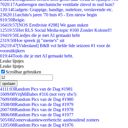
70
20:17
Aanbrengen mechanische ventilatie zinvol in oud huis?
1
20:14
Gadgets: Grappige, handige, nutteloze, verslavende etc.
236
20:11
archito's jaren '70 huis #5 - Een nieuw begin
9
19:59
Belgie.
164
19:57
[NOS Eredivisie #298] We gaan staken
125
19:55
Het RLS Social Media-topic #160 Zonder Kolonel!!
194
19:50
Liedjes die je met AI gemaakt hebt
23
19:50
Hoe spreek jij "meme's" uit
262
19:47
[Videoland] B&B vol liefde 6de seizoen #1 voor de
vooruitkijkers
0
19:44
Tools die je met AI gemaakt hebt.
Leuke lijstjes
Leuke lijstjes
Scrollbar gebruiken
opslaan
41
11:03
Random Pics van de Dag #1981
16
09/08
VrijMiBabes #316 (not very sfw!)
76
09/08
Random Pics van de Dag #1980
35
08/08
Random Pics van de Dag #1979
20
07/08
Random Pics van de Dag #1978
38
06/08
Random Pics van de Dag #1977
5
05/08
Zomervakantieweerbericht: aanhoudend zomers
12
05/08
Random Pics van de Dag #1976