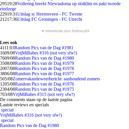
295
19:28
Vollering breekt Niewiadoma op slotklim en pakt tweede
eindzege
229
19:31
Uitslag sc Heerenveen - FC Twente
212
17:36
Uitslag FC Groningen - FC Utrecht
▼ Advertentie door Refinery89
Lees ook
41
11:03
Random Pics van de Dag #1981
16
09/08
VrijMiBabes #316 (not very sfw!)
76
09/08
Random Pics van de Dag #1980
35
08/08
Random Pics van de Dag #1979
20
07/08
Random Pics van de Dag #1978
38
06/08
Random Pics van de Dag #1977
5
05/08
Zomervakantieweerbericht: aanhoudend zomers
12
05/08
Random Pics van de Dag #1976
23
04/08
Random Pics van de Dag #1975
7
03/08
VrijMiBabes #315 (not very sfw!)
De comments staan op de laatste pagina
Laatste reviews en specials
special
VrijMiBabes #316 (not very sfw!)
special
Random Pics van de Dag #1980