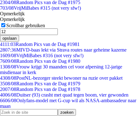
23
04/08
Random Pics van de Dag #1975
7
03/08
VrijMiBabes #315 (not very sfw!)
Opmerkelijk
Opmerkelijk
Scrollbar gebruiken
opslaan
41
11:03
Random Pics van de Dag #1981
28
07:36
MIVD-baas lekt via Strava routes naar geheime kazerne
16
09/08
VrijMiBabes #316 (not very sfw!)
76
09/08
Random Pics van de Dag #1980
13
08/08
Vrouw krijgt 30 maanden cel voor afpersing 12-jarige
misdienaar in kerk
43
08/08
PostNL-bezorger steekt bewoner na ruzie over pakket
35
08/08
Random Pics van de Dag #1979
20
07/08
Random Pics van de Dag #1978
40
06/08
Duitser (93) crasht met quad tegen boom, vier gewonden
66
06/08
Onlyfans-model met G-cup wil als NASA-ambassadeur naar
maan