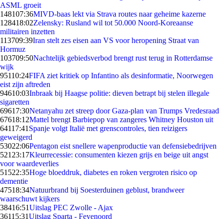
ASML groeit
1481
07:36
MIVD-baas lekt via Strava routes naar geheime kazerne
1284
18:02
Zelensky: Rusland wil tot 50.000 Noord-Koreaanse
militairen inzetten
1137
09:39
Iran stelt zes eisen aan VS voor heropening Straat van
Hormuz
1037
09:50
Nachtelijk gebiedsverbod brengt rust terug in Rotterdamse
wijk
951
10:24
FIFA ziet kritiek op Infantino als desinformatie, Noorwegen
eist zijn aftreden
946
10:03
Inbraak bij Haagse politie: dieven betrapt bij stelen illegale
sigaretten
696
17:30
Netanyahu zet streep door Gaza-plan van Trumps Vredesraad
676
18:12
Mattel brengt Barbiepop van zangeres Whitney Houston uit
641
17:41
Spanje volgt Italië met grenscontroles, tien reizigers
geweigerd
530
22:06
Pentagon eist snellere wapenproductie van defensiebedrijven
521
23:17
Kleurrecessie: consumenten kiezen grijs en beige uit angst
voor waardeverlies
515
22:35
Hoge bloeddruk, diabetes en roken vergroten risico op
dementie
475
18:34
Natuurbrand bij Soesterduinen geblust, brandweer
waarschuwt kijkers
384
16:51
Uitslag PEC Zwolle - Ajax
361
15:31
Uitslag Sparta - Feyenoord