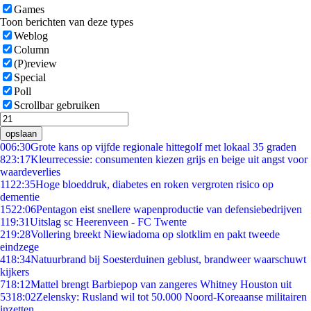
Games
Toon berichten van deze types
Weblog
Column
(P)review
Special
Poll
Scrollbar gebruiken
opslaan
0
06:30
Grote kans op vijfde regionale hittegolf met lokaal 35 graden
8
23:17
Kleurrecessie: consumenten kiezen grijs en beige uit angst voor
waardeverlies
11
22:35
Hoge bloeddruk, diabetes en roken vergroten risico op
dementie
15
22:06
Pentagon eist snellere wapenproductie van defensiebedrijven
1
19:31
Uitslag sc Heerenveen - FC Twente
2
19:28
Vollering breekt Niewiadoma op slotklim en pakt tweede
eindzege
4
18:34
Natuurbrand bij Soesterduinen geblust, brandweer waarschuwt
kijkers
7
18:12
Mattel brengt Barbiepop van zangeres Whitney Houston uit
53
18:02
Zelensky: Rusland wil tot 50.000 Noord-Koreaanse militairen
inzetten