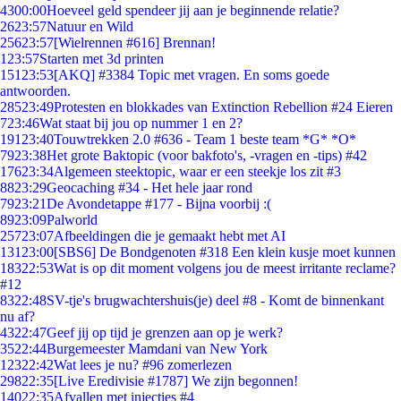
43
00:00
Hoeveel geld spendeer jij aan je beginnende relatie?
26
23:57
Natuur en Wild
256
23:57
[Wielrennen #616] Brennan!
1
23:57
Starten met 3d printen
151
23:53
[AKQ] #3384 Topic met vragen. En soms goede
antwoorden.
285
23:49
Protesten en blokkades van Extinction Rebellion #24 Eieren
7
23:46
Wat staat bij jou op nummer 1 en 2?
191
23:40
Touwtrekken 2.0 #636 - Team 1 beste team *G* *O*
79
23:38
Het grote Baktopic (voor bakfoto's, -vragen en -tips) #42
176
23:34
Algemeen steektopic, waar er een steekje los zit #3
88
23:29
Geocaching #34 - Het hele jaar rond
79
23:21
De Avondetappe #177 - Bijna voorbij :(
89
23:09
Palworld
257
23:07
Afbeeldingen die je gemaakt hebt met AI
131
23:00
[SBS6] De Bondgenoten #318 Een klein kusje moet kunnen
183
22:53
Wat is op dit moment volgens jou de meest irritante reclame?
#12
83
22:48
SV-tje's brugwachtershuis(je) deel #8 - Komt de binnenkant
nu af?
43
22:47
Geef jij op tijd je grenzen aan op je werk?
35
22:44
Burgemeester Mamdani van New York
123
22:42
Wat lees je nu? #96 zomerlezen
298
22:35
[Live Eredivisie #1787] We zijn begonnen!
140
22:35
Afvallen met injecties #4