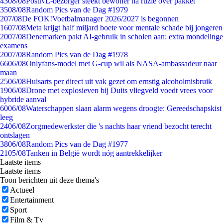
43
08/08
PostNL-bezorger steekt bewoner na ruzie over pakket
35
08/08
Random Pics van de Dag #1979
2
07/08
De FOK!Voetbalmanager 2026/2027 is begonnen
16
07/08
Meta krijgt half miljard boete voor mentale schade bij jongeren
20
07/08
Denemarken pakt AI-gebruik in scholen aan: extra mondelinge
examens
20
07/08
Random Pics van de Dag #1978
66
06/08
Onlyfans-model met G-cup wil als NASA-ambassadeur naar
maan
25
06/08
Huisarts per direct uit vak gezet om ernstig alcoholmisbruik
19
06/08
Drone met explosieven bij Duits vliegveld voedt vrees voor
hybride aanval
60
06/08
Waterschappen slaan alarm wegens droogte: Gereedschapskist
leeg
24
06/08
Zorgmedewerkster die 's nachts haar vriend bezocht terecht
ontslagen
38
06/08
Random Pics van de Dag #1977
21
05/08
Tanken in België wordt nóg aantrekkelijker
Laatste items
Laatste items
Toon berichten uit deze thema's
Actueel
Entertainment
Sport
Film & Tv