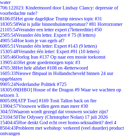
water
7
06:12
2023: Kindermoord door Lindsay Clancy: depressie of
voorbedachte rade?
81
06:05
Het grote dagelijkse Trump nieuws topic #31
183
05:58
Wat is jullie binnenhuistemperatuur? #81 Horrorzomer
211
05:54
Verander een letter expert (7lettereditie) #50
25
05:54
Verander één letter. Expert # 75 (8 letters)
49
05:54
Hoe kom je van egels af?
60
05:51
Verander één letter: Expert #143 (9 letters)
153
05:48
Verander één letter: Expert #91 (10 letters)
15
05:46
Oorlog Iran #137 Op naar een mooie toekomst
139
05:41
Het grote goedemorgen topic #3
47
05:38
Het hele alfabet #108 en 4letterwoord
16
05:33
Nieuwe flitspaal in Hollandscheveld binnen 24 uur
opgeblazen
99
05:24
Nederlandse Politiek #725
183
05:09
[HBO] House of the Dragon #9 Waar we wachten op
seizoen 3.
80
05:09
[ATP Tour] #169 Tosti Tallon back on fire
139
04:57
Vrouwen willen geen man meer #30
3
04:55
Waarom wordt gezegd dat vrouwen socialer zijn?
231
04:50
The Odyssey (Christopher Nolan) 17 juli 2026
154
04:45
Hoe denkt God echt over homo-seksualiteit? deel 4
85
04:43
Probleem met webshop: verkeerd (veel duurder) product
ontvangen