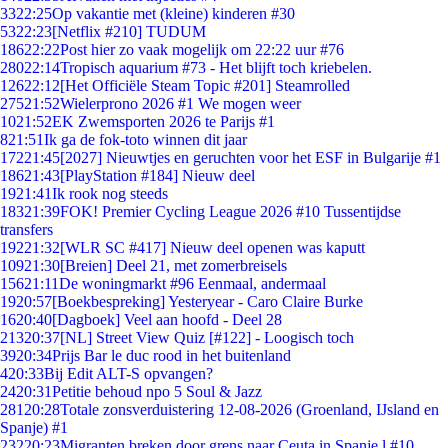
33
22:25
Op vakantie met (kleine) kinderen #30
53
22:23
[Netflix #210] TUDUM
186
22:22
Post hier zo vaak mogelijk om 22:22 uur #76
280
22:14
Tropisch aquarium #73 - Het blijft toch kriebelen.
126
22:12
[Het Officiële Steam Topic #201] Steamrolled
275
21:52
Wielerprono 2026 #1 We mogen weer
10
21:52
EK Zwemsporten 2026 te Parijs #1
8
21:51
Ik ga de fok-toto winnen dit jaar
172
21:45
[2027] Nieuwtjes en geruchten voor het ESF in Bulgarije #1
186
21:43
[PlayStation #184] Nieuw deel
19
21:41
Ik rook nog steeds
183
21:39
FOK! Premier Cycling League 2026 #10 Tussentijdse
transfers
192
21:32
[WLR SC #417] Nieuw deel openen was kaputt
109
21:30
[Breien] Deel 21, met zomerbreisels
156
21:11
De woningmarkt #96 Eenmaal, andermaal
19
20:57
[Boekbespreking] Yesteryear - Caro Claire Burke
16
20:40
[Dagboek] Veel aan hoofd - Deel 28
213
20:37
[NL] Street View Quiz [#122] - Loogisch toch
39
20:34
Prijs Bar le duc rood in het buitenland
4
20:33
Bij Edit ALT-S opvangen?
24
20:31
Petitie behoud npo 5 Soul & Jazz
281
20:28
Totale zonsverduistering 12-08-2026 (Groenland, IJsland en
Spanje) #1
232
20:23
Migranten breken door grens naar Ceuta in Spanje,l #10