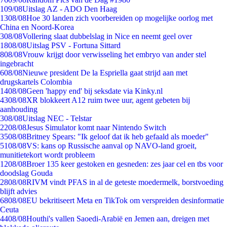
1
09/08
Uitslag AZ - ADO Den Haag
13
08/08
Hoe 30 landen zich voorbereiden op mogelijke oorlog met
China en Noord-Korea
3
08/08
Vollering slaat dubbelslag in Nice en neemt geel over
18
08/08
Uitslag PSV - Fortuna Sittard
8
08/08
Vrouw krijgt door verwisseling het embryo van ander stel
ingebracht
6
08/08
Nieuwe president De la Espriella gaat strijd aan met
drugskartels Colombia
14
08/08
Geen 'happy end' bij seksdate via Kinky.nl
43
08/08
XR blokkeert A12 ruim twee uur, agent gebeten bij
aanhouding
3
08/08
Uitslag NEC - Telstar
22
08/08
Jesus Simulator komt naar Nintendo Switch
35
08/08
Britney Spears: "Ik geloof dat ik heb gefaald als moeder"
51
08/08
VS: kans op Russische aanval op NAVO-land groeit,
munitietekort wordt probleem
12
08/08
Broer 135 keer gestoken en gesneden: zes jaar cel en tbs voor
doodslag Gouda
28
08/08
RIVM vindt PFAS in al de geteste moedermelk, borstvoeding
blijft advies
68
08/08
EU bekritiseert Meta en TikTok om verspreiden desinformatie
Ceuta
44
08/08
Houthi's vallen Saoedi-Arabië en Jemen aan, dreigen met