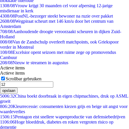
blokkade olieroute
13
08/08
Vrouw krijgt 30 maanden cel voor afpersing 12-jarige
misdienaar in kerk
43
08/08
PostNL-bezorger steekt bewoner na ruzie over pakket
26
08/08
Wegpiraat scheurt met 146 km/u door het centrum van
Amsterdam
7
08/08
Aanhoudende droogte veroorzaakt scheuren in dijken Zuid-
Holland
0
08/08
Van de Zandschulp overleeft matchpoints, ook Griekspoor
verder in Montreal
1
08/08
Excelsior opent seizoen met ruime zege op promovendus
Cambuur
2
08/08
Nieuw te streamen in augustus
Actieve items
Actieve items
Scrollbar gebruiken
opslaan
50
06:32
China boekt doorbraak in eigen chipmachines, druk op ASML
groeit
8
06:20
Kleurrecessie: consumenten kiezen grijs en beige uit angst voor
waardeverlies
15
06:15
Pentagon eist snellere wapenproductie van defensiebedrijven
11
06:06
Hoge bloeddruk, diabetes en roken vergroten risico op
dementie