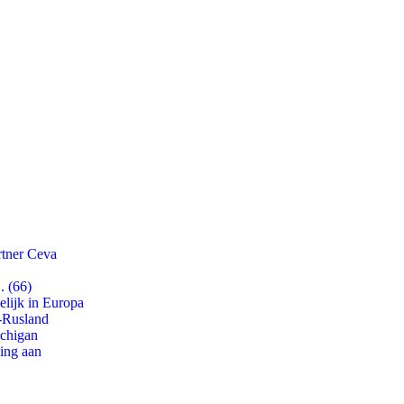
rtner Ceva
. (66)
lijk in Europa
-Rusland
ichigan
ling aan