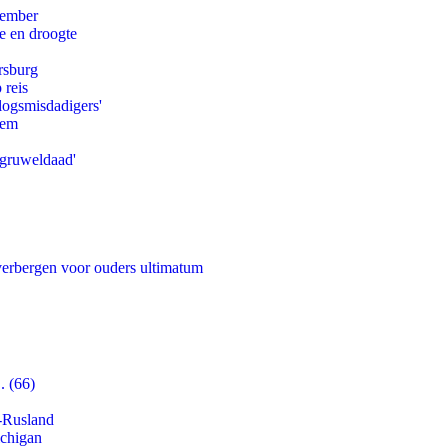
tember
e en droogte
rsburg
 reis
logsmisdadigers'
eem
'gruweldaad'
 verbergen voor ouders ultimatum
. (66)
-Rusland
ichigan