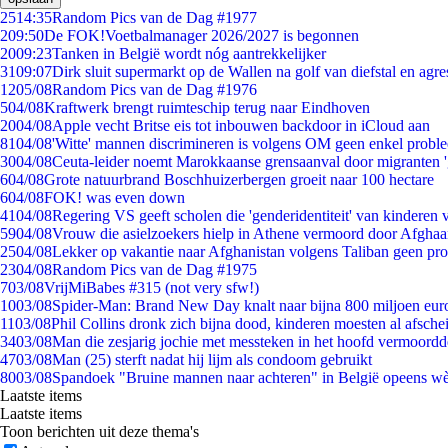
25
14:35
Random Pics van de Dag #1977
2
09:50
De FOK!Voetbalmanager 2026/2027 is begonnen
20
09:23
Tanken in België wordt nóg aantrekkelijker
31
09:07
Dirk sluit supermarkt op de Wallen na golf van diefstal en agre
12
05/08
Random Pics van de Dag #1976
5
04/08
Kraftwerk brengt ruimteschip terug naar Eindhoven
20
04/08
Apple vecht Britse eis tot inbouwen backdoor in iCloud aan
81
04/08
'Witte' mannen discrimineren is volgens OM geen enkel probl
30
04/08
Ceuta-leider noemt Marokkaanse grensaanval door migranten 
6
04/08
Grote natuurbrand Boschhuizerbergen groeit naar 100 hectare
6
04/08
FOK! was even down
41
04/08
Regering VS geeft scholen die 'genderidentiteit' van kinderen
59
04/08
Vrouw die asielzoekers hielp in Athene vermoord door Afghaa
25
04/08
Lekker op vakantie naar Afghanistan volgens Taliban geen pr
23
04/08
Random Pics van de Dag #1975
7
03/08
VrijMiBabes #315 (not very sfw!)
10
03/08
Spider-Man: Brand New Day knalt naar bijna 800 miljoen eur
11
03/08
Phil Collins dronk zich bijna dood, kinderen moesten al afsch
34
03/08
Man die zesjarig jochie met messteken in het hoofd vermoordde 
47
03/08
Man (25) sterft nadat hij lijm als condoom gebruikt
80
03/08
Spandoek "Bruine mannen naar achteren" in België opeens wèl
Laatste items
Laatste items
Toon berichten uit deze thema's