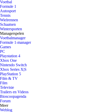
Voetbal
Formule 1
Autosport
Tennis
Wielrennen
Schaatsen
Wintersporten
Managerspelen
Voetbalmanager
Formule 1-manager
Games
PC
Playstation 4
Xbox One
Nintendo Switch
Xbox Series X|S
PlayStation 5
Film & TV
Film
Televisie
Trailers en Videos
Bioscoopagenda
Forum
Meer
Weblog