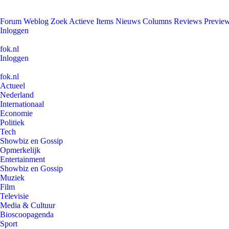
Forum
Weblog
Zoek
Actieve Items
Nieuws
Columns
Reviews
Previe
Inloggen
fok.nl
Inloggen
fok.nl
Actueel
Nederland
Internationaal
Economie
Politiek
Tech
Showbiz en Gossip
Opmerkelijk
Entertainment
Showbiz en Gossip
Muziek
Film
Televisie
Media & Cultuur
Bioscoopagenda
Sport