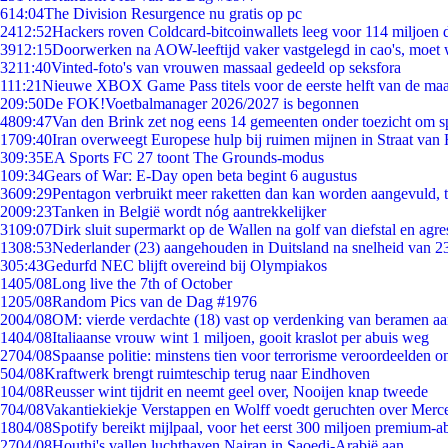
6
14:04
The Division Resurgence nu gratis op pc
24
12:52
Hackers roven Coldcard-bitcoinwallets leeg voor 114 miljoen d
39
12:15
Doorwerken na AOW-leeftijd vaker vastgelegd in cao's, moet
32
11:40
Vinted-foto's van vrouwen massaal gedeeld op seksfora
1
11:21
Nieuwe XBOX Game Pass titels voor de eerste helft van de ma
2
09:50
De FOK!Voetbalmanager 2026/2027 is begonnen
48
09:47
Van den Brink zet nog eens 14 gemeenten onder toezicht om s
17
09:40
Iran overweegt Europese hulp bij ruimen mijnen in Straat va
3
09:35
EA Sports FC 27 toont The Grounds-modus
1
09:34
Gears of War: E-Day open beta begint 6 augustus
36
09:29
Pentagon verbruikt meer raketten dan kan worden aangevuld, t
20
09:23
Tanken in België wordt nóg aantrekkelijker
31
09:07
Dirk sluit supermarkt op de Wallen na golf van diefstal en agre
13
08:53
Nederlander (23) aangehouden in Duitsland na snelheid van 
3
05:43
Gedurfd NEC blijft overeind bij Olympiakos
14
05/08
Long live the 7th of October
12
05/08
Random Pics van de Dag #1976
20
04/08
OM: vierde verdachte (18) vast op verdenking van beramen aa
14
04/08
Italiaanse vrouw wint 1 miljoen, gooit kraslot per abuis weg
27
04/08
Spaanse politie: minstens tien voor terrorisme veroordeelden 
5
04/08
Kraftwerk brengt ruimteschip terug naar Eindhoven
1
04/08
Reusser wint tijdrit en neemt geel over, Nooijen knap tweede
7
04/08
Vakantiekiekje Verstappen en Wolff voedt geruchten over Merc
18
04/08
Spotify bereikt mijlpaal, voor het eerst 300 miljoen premium-
27
04/08
Houthi's vallen luchthaven Najran in Saoedi-Arabië aan