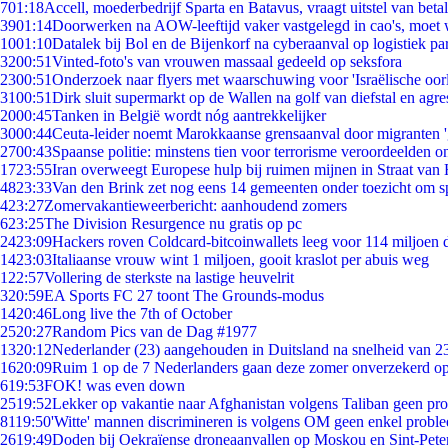
7
01:18
Accell, moederbedrijf Sparta en Batavus, vraagt uitstel van beta
39
01:14
Doorwerken na AOW-leeftijd vaker vastgelegd in cao's, moet
10
01:10
Datalek bij Bol en de Bijenkorf na cyberaanval op logistiek pa
32
00:51
Vinted-foto's van vrouwen massaal gedeeld op seksfora
23
00:51
Onderzoek naar flyers met waarschuwing voor 'Israëlische oor
31
00:51
Dirk sluit supermarkt op de Wallen na golf van diefstal en agre
20
00:45
Tanken in België wordt nóg aantrekkelijker
30
00:44
Ceuta-leider noemt Marokkaanse grensaanval door migranten 
27
00:43
Spaanse politie: minstens tien voor terrorisme veroordeelden 
17
23:55
Iran overweegt Europese hulp bij ruimen mijnen in Straat va
48
23:33
Van den Brink zet nog eens 14 gemeenten onder toezicht om s
4
23:27
Zomervakantieweerbericht: aanhoudend zomers
6
23:25
The Division Resurgence nu gratis op pc
24
23:09
Hackers roven Coldcard-bitcoinwallets leeg voor 114 miljoen d
14
23:03
Italiaanse vrouw wint 1 miljoen, gooit kraslot per abuis weg
1
22:57
Vollering de sterkste na lastige heuvelrit
3
20:59
EA Sports FC 27 toont The Grounds-modus
14
20:46
Long live the 7th of October
25
20:27
Random Pics van de Dag #1977
13
20:12
Nederlander (23) aangehouden in Duitsland na snelheid van 
16
20:09
Ruim 1 op de 7 Nederlanders gaan deze zomer onverzekerd op
6
19:53
FOK! was even down
25
19:52
Lekker op vakantie naar Afghanistan volgens Taliban geen pr
81
19:50
'Witte' mannen discrimineren is volgens OM geen enkel probl
26
19:49
Doden bij Oekraïense droneaanvallen op Moskou en Sint-Pete