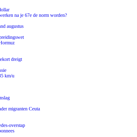
ollar
 werken na je 67e de norm worden?
and augustus
preidingswet
n Hormuz
ekort dreigt
ssie
235 km/u
nslag
onder migranten Ceuta
edes-overstap
abonnees