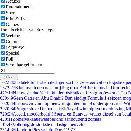
Actueel
Entertainment
Sport
Film & Tv
Games
Toon berichten van deze types
Weblog
Column
(P)review
Special
Poll
Scrollbar gebruiken
opslaan
10
22:40
Datalek bij Bol en de Bijenkorf na cyberaanval op logistiek pa
13
22:27
Kind overleden na aanrijding door AH-bestelbus in Dordrecht
4
22:14
Nieuw slachtoffer in kindermisbruikzaak zorgprofessional Jan B
0
20:49
Geen Qatar en Abu Dhabi? Dan eindigt Formule 1-seizoen moge
10
20:44
Litouwen vindt opnieuw migrantentunnel onder grens met Wit
29
20:34
Progressieve Democraat El-Sayed wint nipt voorverkiezing M
7
20:24
Accell, moederbedrijf Sparta en Batavus, vraagt uitstel van beta
4
20:11
Zomervakantieweerbericht: aanhoudend zomers
1
19:48
Vollering de sterkste na lastige heuvelrit
25
14:35
Random Pics van de Dag #1977