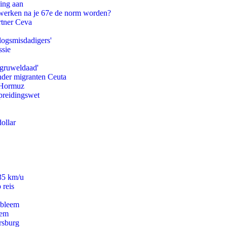
ling aan
 werken na je 67e de norm worden?
rtner Ceva
logsmisdadigers'
ssie
'gruweldaad'
onder migranten Ceuta
n Hormuz
preidingswet
ollar
235 km/u
 reis
obleem
eem
rsburg