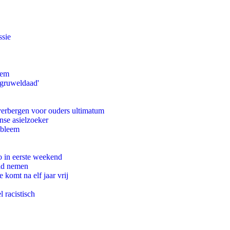
ssie
eem
'gruweldaad'
 verbergen voor ouders ultimatum
nse asielzoeker
obleem
o in eerste weekend
eid nemen
komt na elf jaar vrij
 racistisch