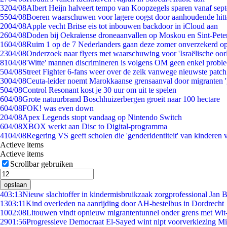
32
04/08
Albert Heijn halveert tempo van Koopzegels sparen vanaf sep
55
04/08
Boeren waarschuwen voor lagere oogst door aanhoudende hitt
20
04/08
Apple vecht Britse eis tot inbouwen backdoor in iCloud aan
26
04/08
Doden bij Oekraïense droneaanvallen op Moskou en Sint-Pete
16
04/08
Ruim 1 op de 7 Nederlanders gaan deze zomer onverzekerd op
23
04/08
Onderzoek naar flyers met waarschuwing voor 'Israëlische oor
81
04/08
'Witte' mannen discrimineren is volgens OM geen enkel probl
5
04/08
Street Fighter 6-fans weer over de zeik vanwege nieuwste patch
30
04/08
Ceuta-leider noemt Marokkaanse grensaanval door migranten 
5
04/08
Control Resonant kost je 30 uur om uit te spelen
6
04/08
Grote natuurbrand Boschhuizerbergen groeit naar 100 hectare
6
04/08
FOK! was even down
2
04/08
Apex Legends stopt vandaag op Nintendo Switch
6
04/08
XBOX werkt aan Disc to Digital-programma
41
04/08
Regering VS geeft scholen die 'genderidentiteit' van kinderen
Actieve items
Actieve items
Scrollbar gebruiken
opslaan
4
03:13
Nieuw slachtoffer in kindermisbruikzaak zorgprofessional Jan B
13
03:11
Kind overleden na aanrijding door AH-bestelbus in Dordrecht
10
02:08
Litouwen vindt opnieuw migrantentunnel onder grens met Wit
29
01:56
Progressieve Democraat El-Sayed wint nipt voorverkiezing M