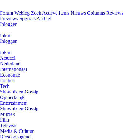
Forum
Weblog
Zoek
Actieve Items
Nieuws
Columns
Reviews
Previews
Specials
Archief
Inloggen
fok.nl
Inloggen
fok.nl
Actueel
Nederland
Internationaal
Economie
Politiek
Tech
Showbiz en Gossip
Opmerkelijk
Entertainment
Showbiz en Gossip
Muziek
Film
Televisie
Media & Cultuur
Bioscoopagenda