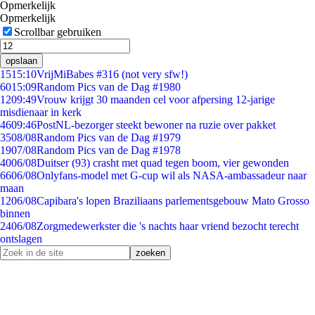
Opmerkelijk
Opmerkelijk
Scrollbar gebruiken
opslaan
15
15:10
VrijMiBabes #316 (not very sfw!)
60
15:09
Random Pics van de Dag #1980
12
09:49
Vrouw krijgt 30 maanden cel voor afpersing 12-jarige
misdienaar in kerk
46
09:46
PostNL-bezorger steekt bewoner na ruzie over pakket
35
08/08
Random Pics van de Dag #1979
19
07/08
Random Pics van de Dag #1978
40
06/08
Duitser (93) crasht met quad tegen boom, vier gewonden
66
06/08
Onlyfans-model met G-cup wil als NASA-ambassadeur naar
maan
12
06/08
Capibara's lopen Braziliaans parlementsgebouw Mato Grosso
binnen
24
06/08
Zorgmedewerkster die 's nachts haar vriend bezocht terecht
ontslagen