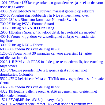
10
01:22
Broer 135 keer gestoken en gesneden: zes jaar cel en tbs voor
doodslag Gouda
40
00:59
Vinted-foto's van vrouwen massaal gedeeld op seksfora
2
00:50
Vollering slaat dubbelslag in Nice en neemt geel over
22
00:28
Jesus Simulator komt naar Nintendo Switch
7
00:26
Uitslag PSV - Fortuna Sittard
1
00:25
Uitslag AZ - ADO Den Haag
29
00:13
Britney Spears: "Ik geloof dat ik heb gefaald als moeder"
4
00:10
Vrouw krijgt door verwisseling het embryo van ander stel
ingebracht
3
00:07
Uitslag NEC - Telstar
60
00:06
Random Pics van de Dag #1980
12
00:05
Vrouw krijgt 30 maanden cel voor afpersing 12-jarige
misdienaar in kerk
20
23:11
RIVM vindt PFAS in al de geteste moedermelk, borstvoeding
blijft advies
3
23:04
Nieuwe president De la Espriella gaat strijd aan met
drugskartels Colombia
55
22:47
EU bekritiseert Meta en TikTok om verspreiden desinformatie
Ceuta
43
22:22
Random Pics van de Dag #1448
43
22:19
Houthi's vallen Saoedi-Arabië en Jemen aan, dreigen met
blokkade olieroute
15
21:37
VrijMiBabes #316 (not very sfw!)
26
21:30
Wegpiraat scheurt met 146 km/u door het centrum van