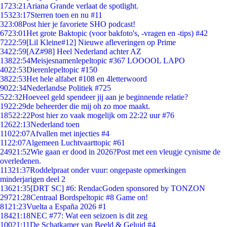
17
23:21
Ariana Grande verlaat de spotlight.
153
23:17
Sterren toen en nu #11
3
23:08
Post hier je favoriete SHO podcast!
67
23:01
Het grote Baktopic (voor bakfoto's, -vragen en -tips) #42
72
22:59
[Lil Kleine#12] Nieuwe afleveringen op Prime
34
22:59
[AZ#98] Heel Nederland achter AZ
138
22:54
Meisjesnamenlepeltopic #367 LOOOOL LAPO
40
22:53
Dierenlepeltopic #150
38
22:53
Het hele alfabet #108 en 4letterwoord
90
22:34
Nederlandse Politiek #725
5
22:32
Hoeveel geld spendeer jij aan je beginnende relatie?
19
22:29
de beheerder die mij oh zo moe maakt.
185
22:22
Post hier zo vaak mogelijk om 22:22 uur #76
126
22:13
Nederland toen
110
22:07
Afvallen met injecties #4
11
22:07
Algemeen Luchtvaarttopic #61
249
21:52
Wie gaan er dood in 2026?Post met een vleugje cynisme de
overledenen.
113
21:37
Roddelpraat onder vuur: ongepaste opmerkingen
minderjarigen deel 2
136
21:35
[DRT SC] #6: RendacGoden sponsored by TONZON
297
21:28
Centraal Bordspeltopic #8 Game on!
81
21:23
Vuelta a España 2026 #1
184
21:18
NEC #77: Wat een seizoen is dit zeg
100
21:11
De Schatkamer van Beeld & Geluid #4