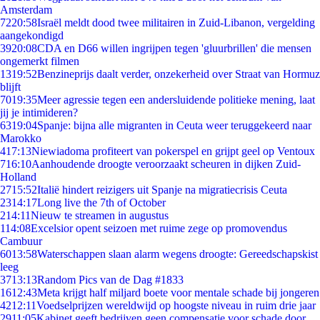
Amsterdam
72
20:58
Israël meldt dood twee militairen in Zuid-Libanon, vergelding
aangekondigd
39
20:08
CDA en D66 willen ingrijpen tegen 'gluurbrillen' die mensen
ongemerkt filmen
13
19:52
Benzineprijs daalt verder, onzekerheid over Straat van Hormuz
blijft
70
19:35
Meer agressie tegen een andersluidende politieke mening, laat
jij je intimideren?
63
19:04
Spanje: bijna alle migranten in Ceuta weer teruggekeerd naar
Marokko
4
17:13
Niewiadoma profiteert van pokerspel en grijpt geel op Ventoux
7
16:10
Aanhoudende droogte veroorzaakt scheuren in dijken Zuid-
Holland
27
15:52
Italië hindert reizigers uit Spanje na migratiecrisis Ceuta
23
14:17
Long live the 7th of October
2
14:11
Nieuw te streamen in augustus
1
14:08
Excelsior opent seizoen met ruime zege op promovendus
Cambuur
60
13:58
Waterschappen slaan alarm wegens droogte: Gereedschapskist
leeg
37
13:13
Random Pics van de Dag #1833
16
12:43
Meta krijgt half miljard boete voor mentale schade bij jongeren
42
12:11
Voedselprijzen wereldwijd op hoogste niveau in ruim drie jaar
29
11:05
Kabinet geeft bedrijven geen compensatie voor schade door