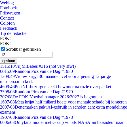
Weblog
Fotoboek
Prijsvragen
Contact
Colofon
Feedback
Tip de redactie
FOK!
FOK!
Scrollbar gebruiken
opslaan
15
15:10
VrijMiBabes #316 (not very sfw!)
60
15:09
Random Pics van de Dag #1980
12
09:49
Vrouw krijgt 30 maanden cel voor afpersing 12-jarige
misdienaar in kerk
46
09:46
PostNL-bezorger steekt bewoner na ruzie over pakket
35
08/08
Random Pics van de Dag #1979
2
07/08
De FOK!Voetbalmanager 2026/2027 is begonnen
16
07/08
Meta krijgt half miljard boete voor mentale schade bij jongeren
20
07/08
Denemarken pakt AI-gebruik in scholen aan: extra mondelinge
examens
19
07/08
Random Pics van de Dag #1978
66
06/08
Onlyfans-model met G-cup wil als NASA-ambassadeur naar