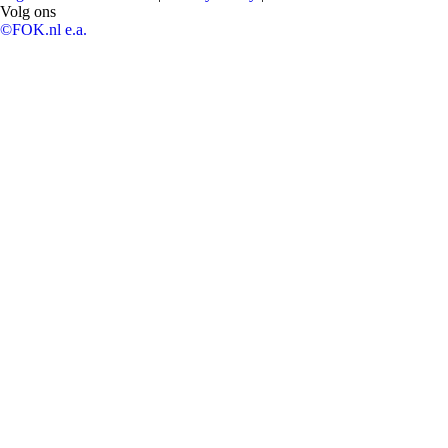
Volg ons
©FOK.nl e.a.