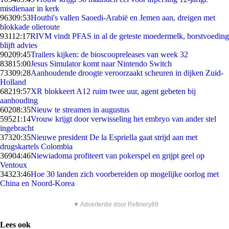
misdienaar in kerk
963
09:53
Houthi's vallen Saoedi-Arabië en Jemen aan, dreigen met
blokkade olieroute
931
12:17
RIVM vindt PFAS in al de geteste moedermelk, borstvoeding
blijft advies
902
09:45
Trailers kijken: de bioscoopreleases van week 32
838
15:00
Jesus Simulator komt naar Nintendo Switch
733
09:28
Aanhoudende droogte veroorzaakt scheuren in dijken Zuid-
Holland
682
19:57
XR blokkeert A12 ruim twee uur, agent gebeten bij
aanhouding
602
08:35
Nieuw te streamen in augustus
595
21:14
Vrouw krijgt door verwisseling het embryo van ander stel
ingebracht
373
20:35
Nieuwe president De la Espriella gaat strijd aan met
drugskartels Colombia
369
04:46
Niewiadoma profiteert van pokerspel en grijpt geel op
Ventoux
343
23:46
Hoe 30 landen zich voorbereiden op mogelijke oorlog met
China en Noord-Korea
▼ Advertentie door Refinery89
Lees ook