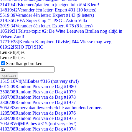
214
19:42
Bloemen/planten in je eigen tuin #94 Kleur!
148
19:42
Verander één letter: Expert #91 (10 letters)
55
19:39
Verander één letter: Expert #143 (9 letters)
2
19:36
UEFA Super Cup #1 PSG - Aston Villa
20
19:34
Verander één letter. Expert # 75 (8 letters)
105
19:31
Telstar-topic #2: De Witte Leeuwen Brullen nog altijd in
Velsen-Zuid!
177
19:28
[Keuken Kampioen Divisie] #44 Vitesse mag weg
0
19:22
[SHO FB] SHO
Leuke lijstjes
Leuke lijstjes
Scrollbar gebruiken
opslaan
15
15:10
VrijMiBabes #316 (not very sfw!)
60
15:09
Random Pics van de Dag #1980
35
08/08
Random Pics van de Dag #1979
19
07/08
Random Pics van de Dag #1978
38
06/08
Random Pics van de Dag #1977
5
05/08
Zomervakantieweerbericht: aanhoudend zomers
12
05/08
Random Pics van de Dag #1976
23
04/08
Random Pics van de Dag #1975
7
03/08
VrijMiBabes #315 (not very sfw!)
41
03/08
Random Pics van de Dag #1974