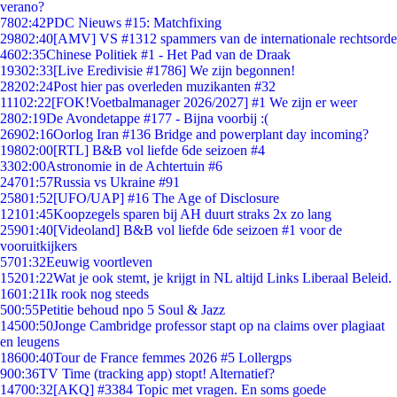
verano?
78
02:42
PDC Nieuws #15: Matchfixing
298
02:40
[AMV] VS #1312 spammers van de internationale rechtsorde
46
02:35
Chinese Politiek #1 - Het Pad van de Draak
193
02:33
[Live Eredivisie #1786] We zijn begonnen!
282
02:24
Post hier pas overleden muzikanten #32
111
02:22
[FOK!Voetbalmanager 2026/2027] #1 We zijn er weer
28
02:19
De Avondetappe #177 - Bijna voorbij :(
269
02:16
Oorlog Iran #136 Bridge and powerplant day incoming?
198
02:00
[RTL] B&B vol liefde 6de seizoen #4
33
02:00
Astronomie in de Achtertuin #6
247
01:57
Russia vs Ukraine #91
258
01:52
[UFO/UAP] #16 The Age of Disclosure
121
01:45
Koopzegels sparen bij AH duurt straks 2x zo lang
259
01:40
[Videoland] B&B vol liefde 6de seizoen #1 voor de
vooruitkijkers
57
01:32
Eeuwig voortleven
152
01:22
Wat je ook stemt, je krijgt in NL altijd Links Liberaal Beleid.
16
01:21
Ik rook nog steeds
5
00:55
Petitie behoud npo 5 Soul & Jazz
145
00:50
Jonge Cambridge professor stapt op na claims over plagiaat
en leugens
186
00:40
Tour de France femmes 2026 #5 Lollergps
9
00:36
TV Time (tracking app) stopt! Alternatief?
147
00:32
[AKQ] #3384 Topic met vragen. En soms goede