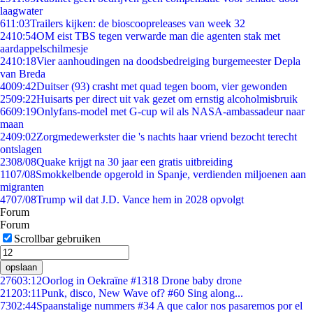
laagwater
6
11:03
Trailers kijken: de bioscoopreleases van week 32
24
10:54
OM eist TBS tegen verwarde man die agenten stak met
aardappelschilmesje
24
10:18
Vier aanhoudingen na doodsbedreiging burgemeester Depla
van Breda
40
09:42
Duitser (93) crasht met quad tegen boom, vier gewonden
25
09:22
Huisarts per direct uit vak gezet om ernstig alcoholmisbruik
66
09:19
Onlyfans-model met G-cup wil als NASA-ambassadeur naar
maan
24
09:02
Zorgmedewerkster die 's nachts haar vriend bezocht terecht
ontslagen
23
08/08
Quake krijgt na 30 jaar een gratis uitbreiding
11
07/08
Smokkelbende opgerold in Spanje, verdienden miljoenen aan
migranten
47
07/08
Trump wil dat J.D. Vance hem in 2028 opvolgt
Forum
Forum
Scrollbar gebruiken
opslaan
276
03:12
Oorlog in Oekraïne #1318 Drone baby drone
212
03:11
Punk, disco, New Wave of? #60 Sing along...
73
02:44
Spaanstalige nummers #34 A que calor nos pasaremos por el