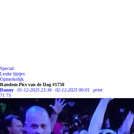
Special
Leuke lijstjes
Opmerkelijk
Random Pics van de Dag #1750
Danny
01-12-2025 23:36
02-12-2025 00:01
print
71
73