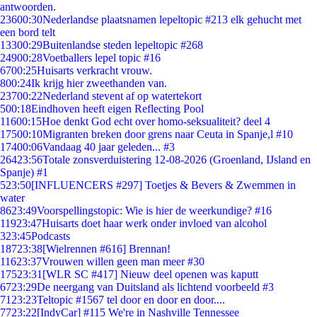
antwoorden.
236
00:30
Nederlandse plaatsnamen lepeltopic #213 elk gehucht met
een bord telt
133
00:29
Buitenlandse steden lepeltopic #268
249
00:28
Voetballers lepel topic #16
67
00:25
Huisarts verkracht vrouw.
8
00:24
Ik krijg hier zweethanden van.
237
00:22
Nederland stevent af op watertekort
5
00:18
Eindhoven heeft eigen Reflecting Pool
116
00:15
Hoe denkt God echt over homo-seksualiteit? deel 4
175
00:10
Migranten breken door grens naar Ceuta in Spanje,l #10
174
00:06
Vandaag 40 jaar geleden... #3
264
23:56
Totale zonsverduistering 12-08-2026 (Groenland, IJsland en
Spanje) #1
5
23:50
[INFLUENCERS #297] Toetjes & Bevers & Zwemmen in
water
86
23:49
Voorspellingstopic: Wie is hier de weerkundige? #16
119
23:47
Huisarts doet haar werk onder invloed van alcohol
3
23:45
Podcasts
187
23:38
[Wielrennen #616] Brennan!
116
23:37
Vrouwen willen geen man meer #30
175
23:31
[WLR SC #417] Nieuw deel openen was kaputt
67
23:29
De neergang van Duitsland als lichtend voorbeeld #3
71
23:23
Teltopic #1567 tel door en door en door....
77
23:22
[IndyCar] #115 We're in Nashville Tennessee