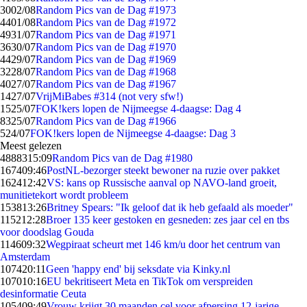
30
02/08
Random Pics van de Dag #1973
44
01/08
Random Pics van de Dag #1972
49
31/07
Random Pics van de Dag #1971
36
30/07
Random Pics van de Dag #1970
44
29/07
Random Pics van de Dag #1969
32
28/07
Random Pics van de Dag #1968
40
27/07
Random Pics van de Dag #1967
14
27/07
VrijMiBabes #314 (not very sfw!)
15
25/07
FOK!kers lopen de Nijmeegse 4-daagse: Dag 4
83
25/07
Random Pics van de Dag #1966
5
24/07
FOK!kers lopen de Nijmeegse 4-daagse: Dag 3
Meest gelezen
48883
15:09
Random Pics van de Dag #1980
1674
09:46
PostNL-bezorger steekt bewoner na ruzie over pakket
1624
12:42
VS: kans op Russische aanval op NAVO-land groeit,
munitietekort wordt probleem
1538
13:26
Britney Spears: "Ik geloof dat ik heb gefaald als moeder"
1152
12:28
Broer 135 keer gestoken en gesneden: zes jaar cel en tbs
voor doodslag Gouda
1146
09:32
Wegpiraat scheurt met 146 km/u door het centrum van
Amsterdam
1074
20:11
Geen 'happy end' bij seksdate via Kinky.nl
1070
10:16
EU bekritiseert Meta en TikTok om verspreiden
desinformatie Ceuta
1054
09:49
Vrouw krijgt 30 maanden cel voor afpersing 12-jarige