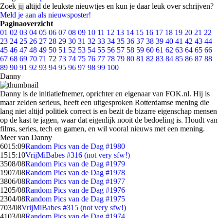
Zoek jij altijd de leukste nieuwtjes en kun je daar leuk over schrijven?
Meld je aan als nieuwsposter!
Paginaoverzicht
01
02
03
04
05
06
07
08
09
10
11
12
13
14
15
16
17
18
19
20
21
22
23
24
25
26
27
28
29
30
31
32
33
34
35
36
37
38
39
40
41
42
43
44
45
46
47
48
49
50
51
52
53
54
55
56
57
58
59
60
61
62
63
64
65
66
67
68
69
70
71
72
73
74
75
76
77
78
79
80
81
82
83
84
85
86
87
88
89
90
91
92
93
94
95
96
97
98
99
100
Danny
Danny is de initiatiefnemer, oprichter en eigenaar van FOK.nl. Hij is
maar zelden serieus, heeft een uitgesproken Rotterdamse mening die
lang niet altijd politiek correct is en bezit de bizarre eigenschap mensen
op de kast te jagen, waar dat eigenlijk nooit de bedoeling is. Houdt van
films, series, tech en gamen, en wil vooral nieuws met een mening.
Meer van Danny
60
15:09
Random Pics van de Dag #1980
15
15:10
VrijMiBabes #316 (not very sfw!)
35
08/08
Random Pics van de Dag #1979
19
07/08
Random Pics van de Dag #1978
38
06/08
Random Pics van de Dag #1977
12
05/08
Random Pics van de Dag #1976
23
04/08
Random Pics van de Dag #1975
7
03/08
VrijMiBabes #315 (not very sfw!)
41
03/08
Random Pics van de Dag #1974