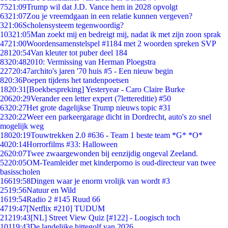
75
21:09
Trump wil dat J.D. Vance hem in 2028 opvolgt
63
21:07
Zou je vreemdgaan in een relatie kunnen vergeven?
3
21:06
Scholensysteem tegenwoordig?
103
21:05
Man zoekt mij en bedreigt mij, nadat ik met zijn zoon sprak
47
21:00
Woordensamenstelspel #1184 met 2 woorden spreken SVP
281
20:54
Van kleuter tot puber deel 184
83
20:48
2010: Vermissing van Herman Ploegstra
227
20:47
archito's jaren '70 huis #5 - Een nieuw begin
8
20:36
Poepen tijdens het tandenpoetsen
18
20:31
[Boekbespreking] Yesteryear - Caro Claire Burke
206
20:29
Verander een letter expert (7lettereditie) #50
63
20:27
Het grote dagelijkse Trump nieuws topic #31
23
20:22
Weer een parkeergarage dicht in Dordrecht, auto's zo snel
mogelijk weg
180
20:19
Touwtrekken 2.0 #636 - Team 1 beste team *G* *O*
40
20:14
Horrorfilms #33: Halloween
26
20:07
Twee zwaargewonden bij eenzijdig ongeval Zeeland.
52
20:05
OM-Teamleider met kinderporno is oud-directeur van twee
basisscholen
166
19:58
Dingen waar je enorm vrolijk van wordt #3
25
19:56
Natuur en Wild
16
19:54
Radio 2 #145 Ruud 66
47
19:47
[Netflix #210] TUDUM
212
19:43
[NL] Street View Quiz [#122] - Loogisch toch
101
19:43
De landelijke hittegolf van 2026