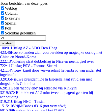
Toon berichten van deze types
Weblog
Column
(P)review
Special
Poll
Scrollbar gebruiken
opslaan
1
00:01
Uitslag AZ - ADO Den Haag
4
23:46
Hoe 30 landen zich voorbereiden op mogelijke oorlog met
China en Noord-Korea
2
22:13
Vollering slaat dubbelslag in Nice en neemt geel over
7
22:11
Uitslag PSV - Fortuna Sittard
4
21:14
Vrouw krijgt door verwisseling het embryo van ander stel
ingebracht
3
20:35
Nieuwe president De la Espriella gaat strijd aan met
drugskartels Colombia
6
20:11
Geen 'happy end' bij seksdate via Kinky.nl
32
19:57
XR blokkeert A12 ruim twee uur, agent gebeten bij
aanhouding
3
19:21
Uitslag NEC - Telstar
15
15:10
VrijMiBabes #316 (not very sfw!)
60
15:09
Random Pics van de Dag #1980