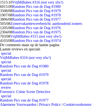
15
15:10
VrijMiBabes #316 (not very sfw!)
60
15:09
Random Pics van de Dag #1980
35
08/08
Random Pics van de Dag #1979
19
07/08
Random Pics van de Dag #1978
38
06/08
Random Pics van de Dag #1977
5
05/08
Zomervakantieweerbericht: aanhoudend zomers
12
05/08
Random Pics van de Dag #1976
23
04/08
Random Pics van de Dag #1975
7
03/08
VrijMiBabes #315 (not very sfw!)
41
03/08
Random Pics van de Dag #1974
De comments staan op de laatste pagina
Laatste reviews en specials
special
VrijMiBabes #316 (not very sfw!)
special
Random Pics van de Dag #1980
special
Random Pics van de Dag #1979
special
Random Pics van de Dag #1978
review
Forensics: Crime Scene Detective
special
Random Pics van de Dag #1977
Algemene Voorwaarden
|
Privacy Policy
|
Cookievoorkeuren