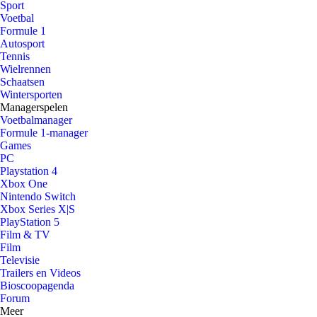
Sport
Voetbal
Formule 1
Autosport
Tennis
Wielrennen
Schaatsen
Wintersporten
Managerspelen
Voetbalmanager
Formule 1-manager
Games
PC
Playstation 4
Xbox One
Nintendo Switch
Xbox Series X|S
PlayStation 5
Film & TV
Film
Televisie
Trailers en Videos
Bioscoopagenda
Forum
Meer