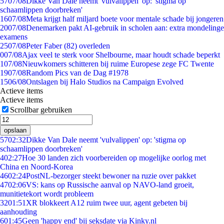
57
07/08
Dikke Van Dale neemt 'vulvalippen' op: 'stigma op
schaamlippen doorbreken'
16
07/08
Meta krijgt half miljard boete voor mentale schade bij jongeren
20
07/08
Denemarken pakt AI-gebruik in scholen aan: extra mondelinge
examens
25
07/08
Peter Faber (82) overleden
0
07/08
Ajax veel te sterk voor Shelbourne, maar houdt schade beperkt
1
07/08
Nieuwkomers schitteren bij ruime Europese zege FC Twente
19
07/08
Random Pics van de Dag #1978
15
06/08
Ontslagen bij Halo Studios na Campaign Evolved
Actieve items
Actieve items
Scrollbar gebruiken
opslaan
57
02:32
Dikke Van Dale neemt 'vulvalippen' op: 'stigma op
schaamlippen doorbreken'
4
02:27
Hoe 30 landen zich voorbereiden op mogelijke oorlog met
China en Noord-Korea
46
02:24
PostNL-bezorger steekt bewoner na ruzie over pakket
47
02:06
VS: kans op Russische aanval op NAVO-land groeit,
munitietekort wordt probleem
32
01:51
XR blokkeert A12 ruim twee uur, agent gebeten bij
aanhouding
6
01:45
Geen 'happy end' bij seksdate via Kinky.nl