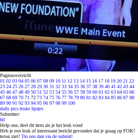
Paginaoverzicht
01
02
03
04
05
06
07
08
09
10
11
12
13
14
15
16
17
18
19
20
21
22
23
24
25
26
27
28
29
30
31
32
33
34
35
36
37
38
39
40
41
42
43
44
45
46
47
48
49
50
51
52
53
54
55
56
57
58
59
60
61
62
63
64
65
66
67
68
69
70
71
72
73
74
75
76
77
78
79
80
81
82
83
84
85
86
87
88
89
90
91
92
93
94
95
96
97
98
99
100
daily pics
leuke lijstjes
Submitter:
60
Help ons; deel dit item als je het leuk vond
Heb je een leuk of interessant bericht gevonden dat je graag op FOK!
terug ziet?
Tip ons dan via de submit!