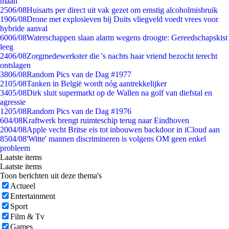
maan
25
06/08
Huisarts per direct uit vak gezet om ernstig alcoholmisbruik
19
06/08
Drone met explosieven bij Duits vliegveld voedt vrees voor
hybride aanval
60
06/08
Waterschappen slaan alarm wegens droogte: Gereedschapskist
leeg
24
06/08
Zorgmedewerkster die 's nachts haar vriend bezocht terecht
ontslagen
38
06/08
Random Pics van de Dag #1977
21
05/08
Tanken in België wordt nóg aantrekkelijker
34
05/08
Dirk sluit supermarkt op de Wallen na golf van diefstal en
agressie
12
05/08
Random Pics van de Dag #1976
6
04/08
Kraftwerk brengt ruimteschip terug naar Eindhoven
20
04/08
Apple vecht Britse eis tot inbouwen backdoor in iCloud aan
85
04/08
'Witte' mannen discrimineren is volgens OM geen enkel
probleem
Laatste items
Laatste items
Toon berichten uit deze thema's
Actueel
Entertainment
Sport
Film & Tv
Games