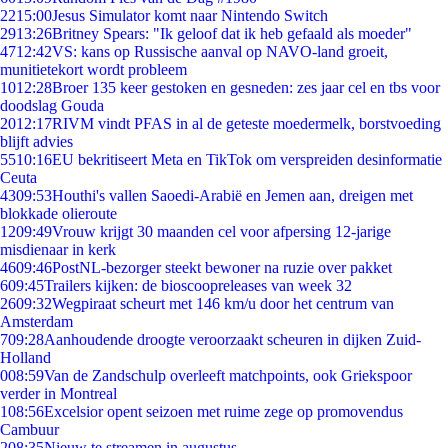
22
15:00
Jesus Simulator komt naar Nintendo Switch
29
13:26
Britney Spears: "Ik geloof dat ik heb gefaald als moeder"
47
12:42
VS: kans op Russische aanval op NAVO-land groeit,
munitietekort wordt probleem
10
12:28
Broer 135 keer gestoken en gesneden: zes jaar cel en tbs voor
doodslag Gouda
20
12:17
RIVM vindt PFAS in al de geteste moedermelk, borstvoeding
blijft advies
55
10:16
EU bekritiseert Meta en TikTok om verspreiden desinformatie
Ceuta
43
09:53
Houthi's vallen Saoedi-Arabië en Jemen aan, dreigen met
blokkade olieroute
12
09:49
Vrouw krijgt 30 maanden cel voor afpersing 12-jarige
misdienaar in kerk
46
09:46
PostNL-bezorger steekt bewoner na ruzie over pakket
6
09:45
Trailers kijken: de bioscoopreleases van week 32
26
09:32
Wegpiraat scheurt met 146 km/u door het centrum van
Amsterdam
7
09:28
Aanhoudende droogte veroorzaakt scheuren in dijken Zuid-
Holland
0
08:59
Van de Zandschulp overleeft matchpoints, ook Griekspoor
verder in Montreal
1
08:56
Excelsior opent seizoen met ruime zege op promovendus
Cambuur
2
08:35
Nieuw te streamen in augustus