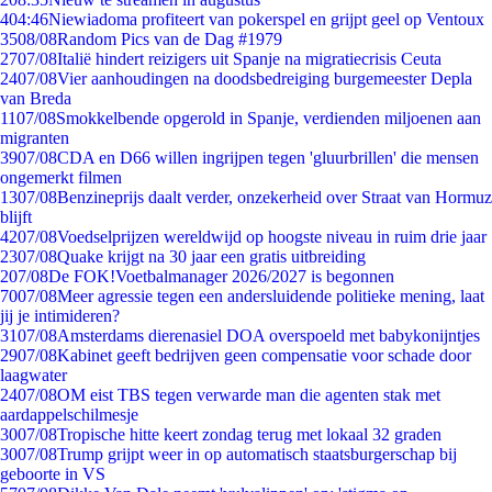
4
04:46
Niewiadoma profiteert van pokerspel en grijpt geel op Ventoux
35
08/08
Random Pics van de Dag #1979
27
07/08
Italië hindert reizigers uit Spanje na migratiecrisis Ceuta
24
07/08
Vier aanhoudingen na doodsbedreiging burgemeester Depla
van Breda
11
07/08
Smokkelbende opgerold in Spanje, verdienden miljoenen aan
migranten
39
07/08
CDA en D66 willen ingrijpen tegen 'gluurbrillen' die mensen
ongemerkt filmen
13
07/08
Benzineprijs daalt verder, onzekerheid over Straat van Hormuz
blijft
42
07/08
Voedselprijzen wereldwijd op hoogste niveau in ruim drie jaar
23
07/08
Quake krijgt na 30 jaar een gratis uitbreiding
2
07/08
De FOK!Voetbalmanager 2026/2027 is begonnen
70
07/08
Meer agressie tegen een andersluidende politieke mening, laat
jij je intimideren?
31
07/08
Amsterdams dierenasiel DOA overspoeld met babykonijntjes
29
07/08
Kabinet geeft bedrijven geen compensatie voor schade door
laagwater
24
07/08
OM eist TBS tegen verwarde man die agenten stak met
aardappelschilmesje
30
07/08
Tropische hitte keert zondag terug met lokaal 32 graden
30
07/08
Trump grijpt weer in op automatisch staatsburgerschap bij
geboorte in VS