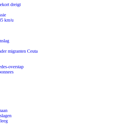
ekort dreigt
ssie
235 km/u
nslag
onder migranten Ceuta
edes-overstap
abonnees
maan
tslagen
 leeg