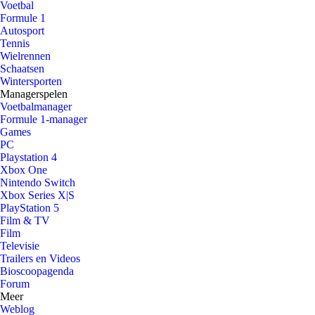
Voetbal
Formule 1
Autosport
Tennis
Wielrennen
Schaatsen
Wintersporten
Managerspelen
Voetbalmanager
Formule 1-manager
Games
PC
Playstation 4
Xbox One
Nintendo Switch
Xbox Series X|S
PlayStation 5
Film & TV
Film
Televisie
Trailers en Videos
Bioscoopagenda
Forum
Meer
Weblog