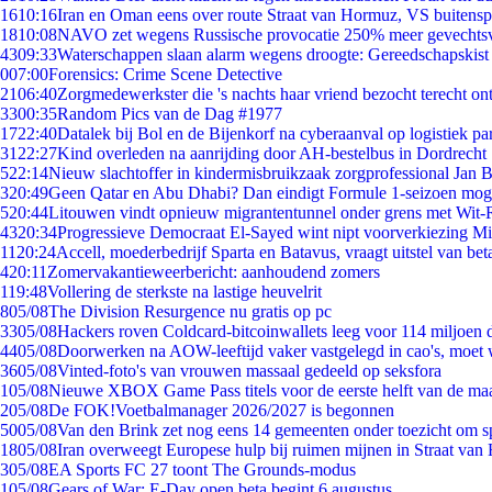
16
10:16
Iran en Oman eens over route Straat van Hormuz, VS buitensp
18
10:08
NAVO zet wegens Russische provocatie 250% meer gevechtsvl
43
09:33
Waterschappen slaan alarm wegens droogte: Gereedschapskist
0
07:00
Forensics: Crime Scene Detective
21
06:40
Zorgmedewerkster die 's nachts haar vriend bezocht terecht on
33
00:35
Random Pics van de Dag #1977
17
22:40
Datalek bij Bol en de Bijenkorf na cyberaanval op logistiek pa
31
22:27
Kind overleden na aanrijding door AH-bestelbus in Dordrecht
5
22:14
Nieuw slachtoffer in kindermisbruikzaak zorgprofessional Jan B
3
20:49
Geen Qatar en Abu Dhabi? Dan eindigt Formule 1-seizoen moge
5
20:44
Litouwen vindt opnieuw migrantentunnel onder grens met Wit-
43
20:34
Progressieve Democraat El-Sayed wint nipt voorverkiezing M
11
20:24
Accell, moederbedrijf Sparta en Batavus, vraagt uitstel van bet
4
20:11
Zomervakantieweerbericht: aanhoudend zomers
1
19:48
Vollering de sterkste na lastige heuvelrit
8
05/08
The Division Resurgence nu gratis op pc
33
05/08
Hackers roven Coldcard-bitcoinwallets leeg voor 114 miljoen d
44
05/08
Doorwerken na AOW-leeftijd vaker vastgelegd in cao's, moet
36
05/08
Vinted-foto's van vrouwen massaal gedeeld op seksfora
1
05/08
Nieuwe XBOX Game Pass titels voor de eerste helft van de ma
2
05/08
De FOK!Voetbalmanager 2026/2027 is begonnen
50
05/08
Van den Brink zet nog eens 14 gemeenten onder toezicht om s
18
05/08
Iran overweegt Europese hulp bij ruimen mijnen in Straat va
3
05/08
EA Sports FC 27 toont The Grounds-modus
1
05/08
Gears of War: E-Day open beta begint 6 augustus