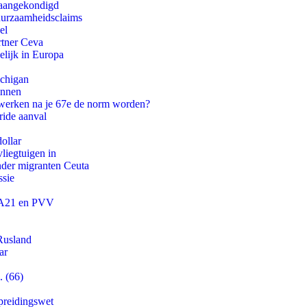
g aangekondigd
duurzaamheidsclaims
el
rtner Ceva
lijk in Europa
ichigan
innen
 werken na je 67e de norm worden?
ride aanval
ollar
iegtuigen in
onder migranten Ceuta
ssie
 JA21 en PVV
Rusland
ar
. (66)
preidingswet