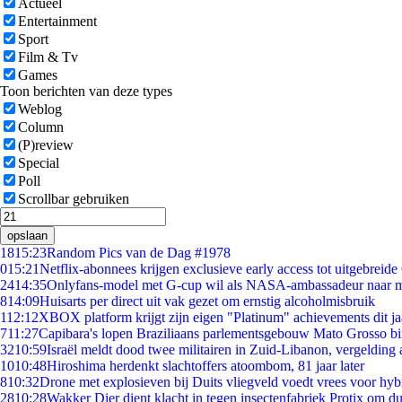
Actueel
Entertainment
Sport
Film & Tv
Games
Toon berichten van deze types
Weblog
Column
(P)review
Special
Poll
Scrollbar gebruiken
opslaan
18
15:23
Random Pics van de Dag #1978
0
15:21
Netflix-abonnees krijgen exclusieve early access tot uitgebreide
24
14:35
Onlyfans-model met G-cup wil als NASA-ambassadeur naar 
8
14:09
Huisarts per direct uit vak gezet om ernstig alcoholmisbruik
1
12:12
XBOX platform krijgt zijn eigen "Platinum" achievements dit ja
7
11:27
Capibara's lopen Braziliaans parlementsgebouw Mato Grosso b
32
10:59
Israël meldt dood twee militairen in Zuid-Libanon, vergeldin
10
10:48
Hiroshima herdenkt slachtoffers atoombom, 81 jaar later
8
10:32
Drone met explosieven bij Duits vliegveld voedt vrees voor hyb
28
10:28
Wakker Dier dient klacht in tegen insectenfabriek Protix om 