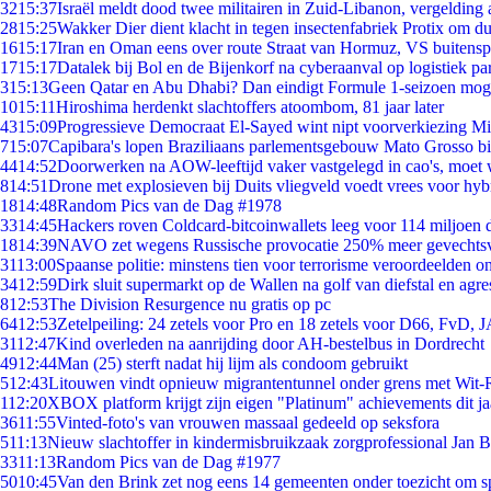
32
15:37
Israël meldt dood twee militairen in Zuid-Libanon, vergeldin
28
15:25
Wakker Dier dient klacht in tegen insectenfabriek Protix om 
16
15:17
Iran en Oman eens over route Straat van Hormuz, VS buitensp
17
15:17
Datalek bij Bol en de Bijenkorf na cyberaanval op logistiek pa
3
15:13
Geen Qatar en Abu Dhabi? Dan eindigt Formule 1-seizoen moge
10
15:11
Hiroshima herdenkt slachtoffers atoombom, 81 jaar later
43
15:09
Progressieve Democraat El-Sayed wint nipt voorverkiezing M
7
15:07
Capibara's lopen Braziliaans parlementsgebouw Mato Grosso b
44
14:52
Doorwerken na AOW-leeftijd vaker vastgelegd in cao's, moet
8
14:51
Drone met explosieven bij Duits vliegveld voedt vrees voor hyb
18
14:48
Random Pics van de Dag #1978
33
14:45
Hackers roven Coldcard-bitcoinwallets leeg voor 114 miljoen d
18
14:39
NAVO zet wegens Russische provocatie 250% meer gevechtsvl
31
13:00
Spaanse politie: minstens tien voor terrorisme veroordeelden 
34
12:59
Dirk sluit supermarkt op de Wallen na golf van diefstal en agre
8
12:53
The Division Resurgence nu gratis op pc
64
12:53
Zetelpeiling: 24 zetels voor Pro en 18 zetels voor D66, FvD,
31
12:47
Kind overleden na aanrijding door AH-bestelbus in Dordrecht
49
12:44
Man (25) sterft nadat hij lijm als condoom gebruikt
5
12:43
Litouwen vindt opnieuw migrantentunnel onder grens met Wit-
1
12:20
XBOX platform krijgt zijn eigen "Platinum" achievements dit ja
36
11:55
Vinted-foto's van vrouwen massaal gedeeld op seksfora
5
11:13
Nieuw slachtoffer in kindermisbruikzaak zorgprofessional Jan B
33
11:13
Random Pics van de Dag #1977
50
10:45
Van den Brink zet nog eens 14 gemeenten onder toezicht om s