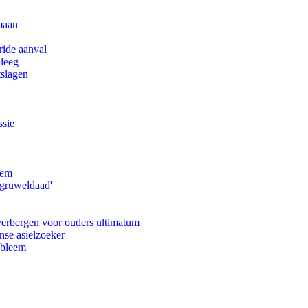
maan
ride aanval
 leeg
tslagen
ssie
eem
'gruweldaad'
 verbergen voor ouders ultimatum
nse asielzoeker
obleem