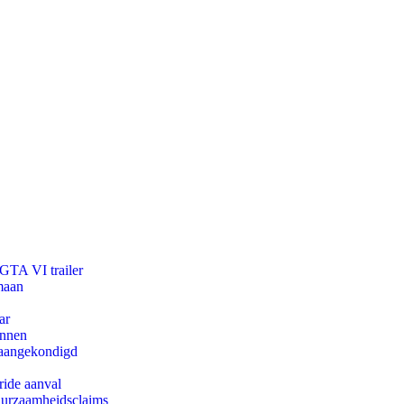
 GTA VI trailer
maan
ar
innen
g aangekondigd
ride aanval
duurzaamheidsclaims