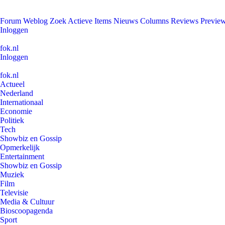
Forum
Weblog
Zoek
Actieve Items
Nieuws
Columns
Reviews
Previe
Inloggen
fok.nl
Inloggen
fok.nl
Actueel
Nederland
Internationaal
Economie
Politiek
Tech
Showbiz en Gossip
Opmerkelijk
Entertainment
Showbiz en Gossip
Muziek
Film
Televisie
Media & Cultuur
Bioscoopagenda
Sport