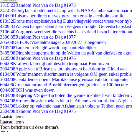
18
15:23
Random Pics van de Dag #1978
24
14:35
Onlyfans-model met G-cup wil als NASA-ambassadeur naar 
8
14:09
Huisarts per direct uit vak gezet om ernstig alcoholmisbruik
8
10:32
Drone met explosieven bij Duits vliegveld voedt vrees voor hyb
43
09:33
Waterschappen slaan alarm wegens droogte: Gereedschapskist
21
06:40
Zorgmedewerkster die 's nachts haar vriend bezocht terecht on
33
00:35
Random Pics van de Dag #1977
2
05/08
De FOK!Voetbalmanager 2026/2027 is begonnen
21
05/08
Tanken in België wordt nóg aantrekkelijker
34
05/08
Dirk sluit supermarkt op de Wallen na golf van diefstal en agre
12
05/08
Random Pics van de Dag #1976
6
04/08
Kraftwerk brengt ruimteschip terug naar Eindhoven
20
04/08
Apple vecht Britse eis tot inbouwen backdoor in iCloud aan
81
04/08
'Witte' mannen discrimineren is volgens OM geen enkel probl
30
04/08
Ceuta-leider noemt Marokkaanse grensaanval door migranten 
6
04/08
Grote natuurbrand Boschhuizerbergen groeit naar 100 hectare
6
04/08
FOK! was even down
41
04/08
Regering VS geeft scholen die 'genderidentiteit' van kinderen
59
04/08
Vrouw die asielzoekers hielp in Athene vermoord door Afghaa
25
04/08
Lekker op vakantie naar Afghanistan volgens Taliban geen pr
23
04/08
Random Pics van de Dag #1975
Laatste items
Laatste items
Toon berichten uit deze thema's