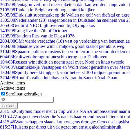
36
05/08
Pentagon verbruikt meer raketten dan kan worden aangevuld, t
21
05/08
Tanken in België wordt nóg aantrekkelijker
34
05/08
Dirk sluit supermarkt op de Wallen na golf van diefstal en agre
13
05/08
Nederlander (23) aangehouden in Duitsland na snelheid van 
3
05/08
Gedurfd NEC blijft overeind bij Olympiakos
14
05/08
Long live the 7th of October
12
05/08
Random Pics van de Dag #1976
20
04/08
OM: vierde verdachte (18) vast op verdenking van beramen aa
16
04/08
Italiaanse vrouw wint 1 miljoen, gooit kraslot per abuis weg
31
04/08
Spaanse politie: minstens tien voor terrorisme veroordeelden 
6
04/08
Kraftwerk brengt ruimteschip terug naar Eindhoven
1
04/08
Reusser wint tijdrit en neemt geel over, Nooijen knap tweede
7
04/08
Vakantiekiekje Verstappen en Wolff voedt geruchten over Merc
18
04/08
Spotify bereikt mijlpaal, voor het eerst 300 miljoen premium-
27
04/08
Houthi's vallen luchthaven Najran in Saoedi-Arabië aan
Actieve items
Actieve items
Scrollbar gebruiken
opslaan
25
15:50
Onlyfans-model met G-cup wil als NASA-ambassadeur naar 
21
15:47
Zorgmedewerkster die 's nachts haar vriend bezocht terecht on
43
15:45
Waterschappen slaan alarm wegens droogte: Gereedschapskist
8
15:37
Huisarts per direct uit vak gezet om ernstig alcoholmisbruik