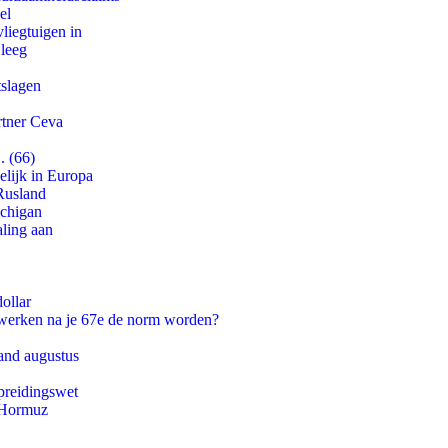
el
iegtuigen in
 leeg
tslagen
rtner Ceva
. (66)
lijk in Europa
Rusland
ichigan
aling aan
ollar
 werken na je 67e de norm worden?
and augustus
preidingswet
n Hormuz