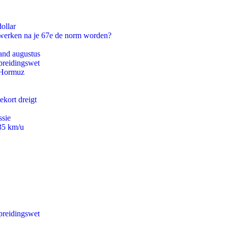
ollar
 werken na je 67e de norm worden?
and augustus
preidingswet
n Hormuz
ekort dreigt
ssie
235 km/u
preidingswet