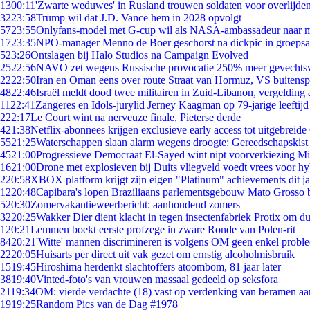
13
00:11
'Zwarte weduwes' in Rusland trouwen soldaten voor overlijden
32
23:58
Trump wil dat J.D. Vance hem in 2028 opvolgt
57
23:55
Onlyfans-model met G-cup wil als NASA-ambassadeur naar 
17
23:35
NPO-manager Menno de Boer geschorst na dickpic in groeps
5
23:26
Ontslagen bij Halo Studios na Campaign Evolved
25
22:56
NAVO zet wegens Russische provocatie 250% meer gevechtsvl
22
22:50
Iran en Oman eens over route Straat van Hormuz, VS buitensp
48
22:46
Israël meldt dood twee militairen in Zuid-Libanon, vergeldin
11
22:41
Zangeres en Idols-jurylid Jerney Kaagman op 79-jarige leeftijd
2
22:17
Le Court wint na nerveuze finale, Pieterse derde
4
21:38
Netflix-abonnees krijgen exclusieve early access tot uitgebreide
55
21:25
Waterschappen slaan alarm wegens droogte: Gereedschapskist
45
21:00
Progressieve Democraat El-Sayed wint nipt voorverkiezing M
16
21:00
Drone met explosieven bij Duits vliegveld voedt vrees voor hy
2
20:58
XBOX platform krijgt zijn eigen "Platinum" achievements dit ja
12
20:48
Capibara's lopen Braziliaans parlementsgebouw Mato Grosso 
5
20:30
Zomervakantieweerbericht: aanhoudend zomers
32
20:25
Wakker Dier dient klacht in tegen insectenfabriek Protix om 
1
20:21
Lemmen boekt eerste profzege in zware Ronde van Polen-rit
84
20:21
'Witte' mannen discrimineren is volgens OM geen enkel probl
22
20:05
Huisarts per direct uit vak gezet om ernstig alcoholmisbruik
15
19:45
Hiroshima herdenkt slachtoffers atoombom, 81 jaar later
38
19:40
Vinted-foto's van vrouwen massaal gedeeld op seksfora
21
19:34
OM: vierde verdachte (18) vast op verdenking van beramen aa
19
19:25
Random Pics van de Dag #1978