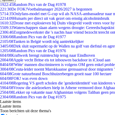
19
22:45
Random Pics van de Dag #1978
2
21:30
De FOK!Voetbalmanager 2026/2027 is begonnen
57
14:35
Onlyfans-model met G-cup wil als NASA-ambassadeur naar 
22
14:09
Huisarts per direct uit vak gezet om ernstig alcoholmisbruik
16
10:32
Drone met explosieven bij Duits vliegveld voedt vrees voor hy
55
09:33
Waterschappen slaan alarm wegens droogte: Gereedschapskist
23
06:40
Zorgmedewerkster die 's nachts haar vriend bezocht terecht on
33
06/08
Random Pics van de Dag #1977
21
05/08
Tanken in België wordt nóg aantrekkelijker
34
05/08
Dirk sluit supermarkt op de Wallen na golf van diefstal en agre
12
05/08
Random Pics van de Dag #1976
6
04/08
Kraftwerk brengt ruimteschip terug naar Eindhoven
20
04/08
Apple vecht Britse eis tot inbouwen backdoor in iCloud aan
84
04/08
'Witte' mannen discrimineren is volgens OM geen enkel probl
30
04/08
Ceuta-leider noemt Marokkaanse grensaanval door migranten 
6
04/08
Grote natuurbrand Boschhuizerbergen groeit naar 100 hectare
6
04/08
FOK! was even down
41
04/08
Regering VS geeft scholen die 'genderidentiteit' van kinderen
59
04/08
Vrouw die asielzoekers hielp in Athene vermoord door Afghaa
25
04/08
Lekker op vakantie naar Afghanistan volgens Taliban geen pr
23
04/08
Random Pics van de Dag #1975
Laatste items
Laatste items
Toon berichten uit deze thema's