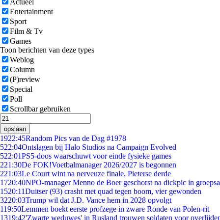
Actueel
Entertainment
Sport
Film & Tv
Games
Toon berichten van deze types
Weblog
Column
(P)review
Special
Poll
Scrollbar gebruiken
opslaan
19
22:45
Random Pics van de Dag #1978
5
22:04
Ontslagen bij Halo Studios na Campaign Evolved
5
22:01
PS5-doos waarschuwt voor einde fysieke games
2
21:30
De FOK!Voetbalmanager 2026/2027 is begonnen
2
21:03
Le Court wint na nerveuze finale, Pieterse derde
17
20:40
NPO-manager Menno de Boer geschorst na dickpic in groeps
15
20:11
Duitser (93) crasht met quad tegen boom, vier gewonden
32
20:03
Trump wil dat J.D. Vance hem in 2028 opvolgt
1
19:50
Lemmen boekt eerste profzege in zware Ronde van Polen-rit
13
19:42
'Zwarte weduwes' in Rusland trouwen soldaten voor overlijden