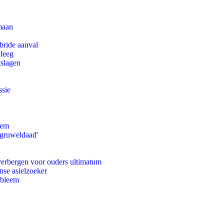
maan
bride aanval
 leeg
tslagen
ssie
eem
'gruweldaad'
 verbergen voor ouders ultimatum
nse asielzoeker
obleem