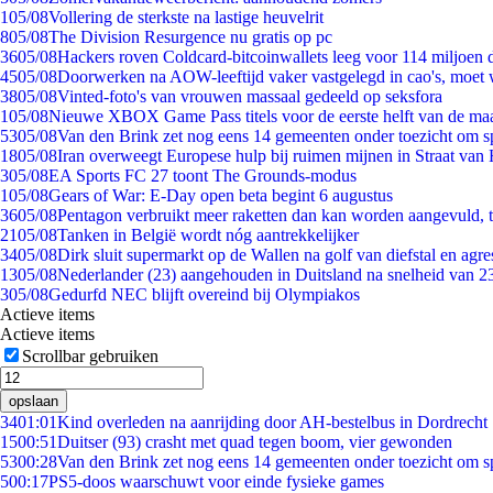
1
05/08
Vollering de sterkste na lastige heuvelrit
8
05/08
The Division Resurgence nu gratis op pc
36
05/08
Hackers roven Coldcard-bitcoinwallets leeg voor 114 miljoen d
45
05/08
Doorwerken na AOW-leeftijd vaker vastgelegd in cao's, moet
38
05/08
Vinted-foto's van vrouwen massaal gedeeld op seksfora
1
05/08
Nieuwe XBOX Game Pass titels voor de eerste helft van de ma
53
05/08
Van den Brink zet nog eens 14 gemeenten onder toezicht om s
18
05/08
Iran overweegt Europese hulp bij ruimen mijnen in Straat va
3
05/08
EA Sports FC 27 toont The Grounds-modus
1
05/08
Gears of War: E-Day open beta begint 6 augustus
36
05/08
Pentagon verbruikt meer raketten dan kan worden aangevuld, t
21
05/08
Tanken in België wordt nóg aantrekkelijker
34
05/08
Dirk sluit supermarkt op de Wallen na golf van diefstal en agre
13
05/08
Nederlander (23) aangehouden in Duitsland na snelheid van 
3
05/08
Gedurfd NEC blijft overeind bij Olympiakos
Actieve items
Actieve items
Scrollbar gebruiken
opslaan
34
01:01
Kind overleden na aanrijding door AH-bestelbus in Dordrecht
15
00:51
Duitser (93) crasht met quad tegen boom, vier gewonden
53
00:28
Van den Brink zet nog eens 14 gemeenten onder toezicht om s
5
00:17
PS5-doos waarschuwt voor einde fysieke games