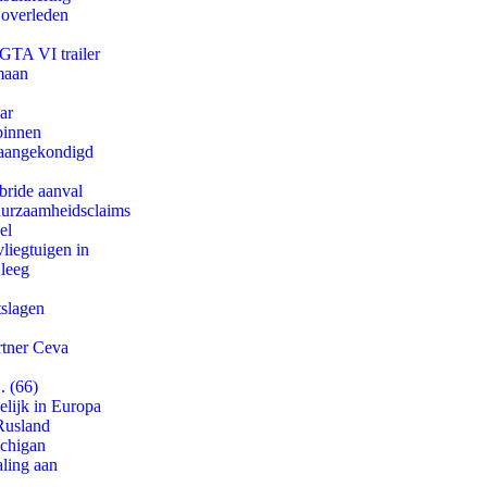
 overleden
 GTA VI trailer
maan
ar
binnen
g aangekondigd
bride aanval
duurzaamheidsclaims
el
iegtuigen in
 leeg
tslagen
rtner Ceva
. (66)
lijk in Europa
Rusland
ichigan
aling aan