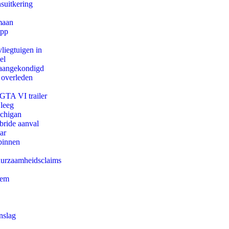
suitkering
maan
app
iegtuigen in
el
g aangekondigd
 overleden
 GTA VI trailer
 leeg
ichigan
bride aanval
ar
binnen
duurzaamheidsclaims
eem
nslag