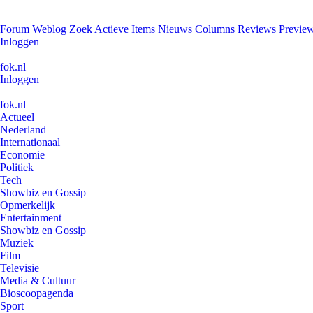
Forum
Weblog
Zoek
Actieve Items
Nieuws
Columns
Reviews
Previe
Inloggen
fok.nl
Inloggen
fok.nl
Actueel
Nederland
Internationaal
Economie
Politiek
Tech
Showbiz en Gossip
Opmerkelijk
Entertainment
Showbiz en Gossip
Muziek
Film
Televisie
Media & Cultuur
Bioscoopagenda
Sport