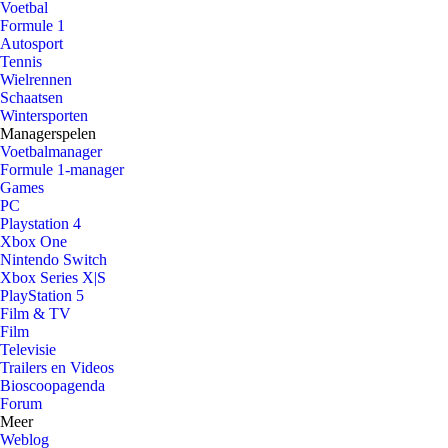
Voetbal
Formule 1
Autosport
Tennis
Wielrennen
Schaatsen
Wintersporten
Managerspelen
Voetbalmanager
Formule 1-manager
Games
PC
Playstation 4
Xbox One
Nintendo Switch
Xbox Series X|S
PlayStation 5
Film & TV
Film
Televisie
Trailers en Videos
Bioscoopagenda
Forum
Meer
Weblog