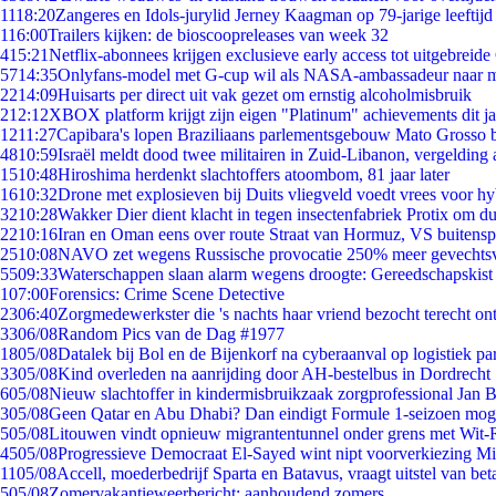
11
18:20
Zangeres en Idols-jurylid Jerney Kaagman op 79-jarige leeftijd
1
16:00
Trailers kijken: de bioscoopreleases van week 32
4
15:21
Netflix-abonnees krijgen exclusieve early access tot uitgebreide
57
14:35
Onlyfans-model met G-cup wil als NASA-ambassadeur naar 
22
14:09
Huisarts per direct uit vak gezet om ernstig alcoholmisbruik
2
12:12
XBOX platform krijgt zijn eigen "Platinum" achievements dit ja
12
11:27
Capibara's lopen Braziliaans parlementsgebouw Mato Grosso 
48
10:59
Israël meldt dood twee militairen in Zuid-Libanon, vergeldin
15
10:48
Hiroshima herdenkt slachtoffers atoombom, 81 jaar later
16
10:32
Drone met explosieven bij Duits vliegveld voedt vrees voor hy
32
10:28
Wakker Dier dient klacht in tegen insectenfabriek Protix om 
22
10:16
Iran en Oman eens over route Straat van Hormuz, VS buitensp
25
10:08
NAVO zet wegens Russische provocatie 250% meer gevechtsvl
55
09:33
Waterschappen slaan alarm wegens droogte: Gereedschapskist
1
07:00
Forensics: Crime Scene Detective
23
06:40
Zorgmedewerkster die 's nachts haar vriend bezocht terecht on
33
06/08
Random Pics van de Dag #1977
18
05/08
Datalek bij Bol en de Bijenkorf na cyberaanval op logistiek pa
33
05/08
Kind overleden na aanrijding door AH-bestelbus in Dordrecht
6
05/08
Nieuw slachtoffer in kindermisbruikzaak zorgprofessional Jan B
3
05/08
Geen Qatar en Abu Dhabi? Dan eindigt Formule 1-seizoen moge
5
05/08
Litouwen vindt opnieuw migrantentunnel onder grens met Wit-
45
05/08
Progressieve Democraat El-Sayed wint nipt voorverkiezing M
11
05/08
Accell, moederbedrijf Sparta en Batavus, vraagt uitstel van bet
5
05/08
Zomervakantieweerbericht: aanhoudend zomers