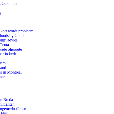
ls Colombia
g
ekort wordt probleem
r doodslag Gouda
ijft advies
 Ceuta
kade olieroute
ar in kerk
rdam
land
r in Montreal
uur
an Breda
migranten
ongemerkt filmen
blijft