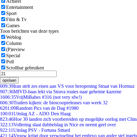
Actueel
Entertainment
Sport
Film & Tv
Games
Toon berichten van deze types
Weblog
Column
(P)review
Special
Poll
Scrollbar gebruiken
opslaan
0
09:39
Iran stelt zes eisen aan VS voor heropening Straat van Hormuz
9
07:36
MIVD-baas lekt via Strava routes naar geheime kazerne
16
06:35
VrijMiBabes #316 (not very sfw!)
6
06:30
Trailers kijken: de bioscoopreleases van week 32
62
01:09
Random Pics van de Dag #1980
1
00:01
Uitslag AZ - ADO Den Haag
8
23:46
Hoe 30 landen zich voorbereiden op mogelijke oorlog met Chi
3
22:13
Vollering slaat dubbelslag in Nice en neemt geel over
9
22:11
Uitslag PSV - Fortuna Sittard
4
21:14
Vrouw krijgt door verwisseling het embryo van ander stel ingeb