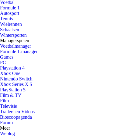
Voetbal
Formule 1
Autosport
Tennis
Wielrennen
Schaatsen
Wintersporten
Managerspelen
Voetbalmanager
Formule 1-manager
Games
PC
Playstation 4
Xbox One
Nintendo Switch
Xbox Series X|S
PlayStation 5
Film & TV
Film
Televisie
Trailers en Videos
Bioscoopagenda
Forum
Meer
Weblog