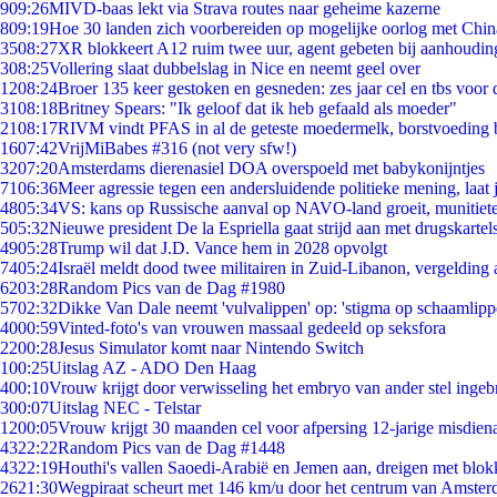
9
09:26
MIVD-baas lekt via Strava routes naar geheime kazerne
8
09:19
Hoe 30 landen zich voorbereiden op mogelijke oorlog met Chi
35
08:27
XR blokkeert A12 ruim twee uur, agent gebeten bij aanhoudin
3
08:25
Vollering slaat dubbelslag in Nice en neemt geel over
12
08:24
Broer 135 keer gestoken en gesneden: zes jaar cel en tbs voo
31
08:18
Britney Spears: "Ik geloof dat ik heb gefaald als moeder"
21
08:17
RIVM vindt PFAS in al de geteste moedermelk, borstvoeding bl
16
07:42
VrijMiBabes #316 (not very sfw!)
32
07:20
Amsterdams dierenasiel DOA overspoeld met babykonijntjes
71
06:36
Meer agressie tegen een andersluidende politieke mening, laat j
48
05:34
VS: kans op Russische aanval op NAVO-land groeit, munitiet
5
05:32
Nieuwe president De la Espriella gaat strijd aan met drugskarte
49
05:28
Trump wil dat J.D. Vance hem in 2028 opvolgt
74
05:24
Israël meldt dood twee militairen in Zuid-Libanon, vergeldin
62
03:28
Random Pics van de Dag #1980
57
02:32
Dikke Van Dale neemt 'vulvalippen' op: 'stigma op schaamlip
40
00:59
Vinted-foto's van vrouwen massaal gedeeld op seksfora
22
00:28
Jesus Simulator komt naar Nintendo Switch
1
00:25
Uitslag AZ - ADO Den Haag
4
00:10
Vrouw krijgt door verwisseling het embryo van ander stel ingeb
3
00:07
Uitslag NEC - Telstar
12
00:05
Vrouw krijgt 30 maanden cel voor afpersing 12-jarige misdiena
43
22:22
Random Pics van de Dag #1448
43
22:19
Houthi's vallen Saoedi-Arabië en Jemen aan, dreigen met blok
26
21:30
Wegpiraat scheurt met 146 km/u door het centrum van Amste