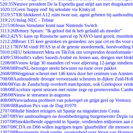
5
20:35
Nieuwe president De la Espriella gaat strijd aan met drugskarte
10
20:11
Geen 'happy end' bij seksdate via Kinky.nl
35
19:57
XR blokkeert A12 ruim twee uur, agent gebeten bij aanhoudin
3
19:21
Uitslag NEC - Telstar
22
15:00
Jesus Simulator komt naar Nintendo Switch
31
13:26
Britney Spears: "Ik geloof dat ik heb gefaald als moeder"
48
12:42
VS: kans op Russische aanval op NAVO-land groeit, munitiet
12
12:28
Broer 135 keer gestoken en gesneden: zes jaar cel en tbs voo
21
12:17
RIVM vindt PFAS in al de geteste moedermelk, borstvoeding bl
59
10:16
EU bekritiseert Meta en TikTok om verspreiden desinformatie
43
09:53
Houthi's vallen Saoedi-Arabië en Jemen aan, dreigen met blok
12
08/08
Vrouw krijgt 30 maanden cel voor afpersing 12-jarige misdiena
50
08/08
PostNL-bezorger steekt bewoner na ruzie over pakket
26
08/08
Wegpiraat scheurt met 146 km/u door het centrum van Amste
7
08/08
Aanhoudende droogte veroorzaakt scheuren in dijken Zuid-Hol
0
08/08
Van de Zandschulp overleeft matchpoints, ook Griekspoor verde
1
08/08
Excelsior opent seizoen met ruime zege op promovendus Camb
2
08/08
Nieuw te streamen in augustus
4
08/08
Niewiadoma profiteert van pokerspel en grijpt geel op Ventoux
35
08/08
Random Pics van de Dag #1979
27
07/08
Italië hindert reizigers uit Spanje na migratiecrisis Ceuta
24
07/08
Vier aanhoudingen na doodsbedreiging burgemeester Depla v
11
07/08
Smokkelbende opgerold in Spanje, verdienden miljoenen aan 
39
07/08
CDA en D66 willen ingrijpen tegen 'gluurbrillen' die mensen 
13
07/08
Benzineprijs daalt verder, onzekerheid over Straat van Hormuz 