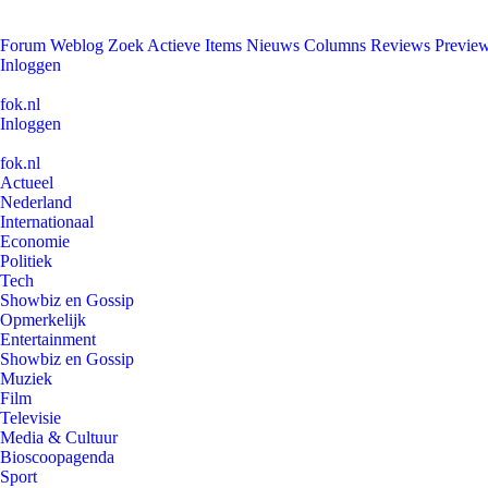
Forum
Weblog
Zoek
Actieve Items
Nieuws
Columns
Reviews
Previe
Inloggen
fok.nl
Inloggen
fok.nl
Actueel
Nederland
Internationaal
Economie
Politiek
Tech
Showbiz en Gossip
Opmerkelijk
Entertainment
Showbiz en Gossip
Muziek
Film
Televisie
Media & Cultuur
Bioscoopagenda
Sport