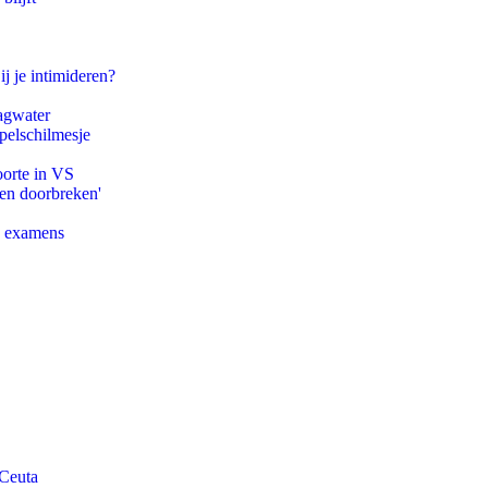
ij je intimideren?
agwater
pelschilmesje
oorte in VS
pen doorbreken'
e examens
 Ceuta