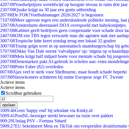
42
07/08
Voedselprijzen wereldwijd op hoogste niveau in ruim drie jaar
23
07/08
Quake krijgt na 30 jaar een gratis uitbreiding
2
07/08
De FOK!Voetbalmanager 2026/2027 is begonnen
71
07/08
Meer agressie tegen een andersluidende politieke mening, laat j
32
07/08
Amsterdams dierenasiel DOA overspoeld met babykonijntjes
29
07/08
Kabinet geeft bedrijven geen compensatie voor schade door la
24
07/08
OM eist TBS tegen verwarde man die agenten stak met aardap
30
07/08
Tropische hitte keert zondag terug met lokaal 32 graden
30
07/08
Trump grijpt weer in op automatisch staatsburgerschap bij geb
57
07/08
Dikke Van Dale neemt 'vulvalippen' op: 'stigma op schaamlip
16
07/08
Meta krijgt half miljard boete voor mentale schade bij jongeren
20
07/08
Denemarken pakt AI-gebruik in scholen aan: extra mondeling
25
07/08
Peter Faber (82) overleden
0
07/08
Ajax veel te sterk voor Shelbourne, maar houdt schade beperkt
1
07/08
Nieuwkomers schitteren bij ruime Europese zege FC Twente
Actieve items
Actieve items
Scrollbar gebruiken
opslaan
10
09:46
Geen 'happy end' bij seksdate via Kinky.nl
50
09:41
PostNL-bezorger steekt bewoner na ruzie over pakket
9
09:29
Uitslag PSV - Fortuna Sittard
59
09:27
EU bekritiseert Meta en TikTok om verspreiden desinformatie