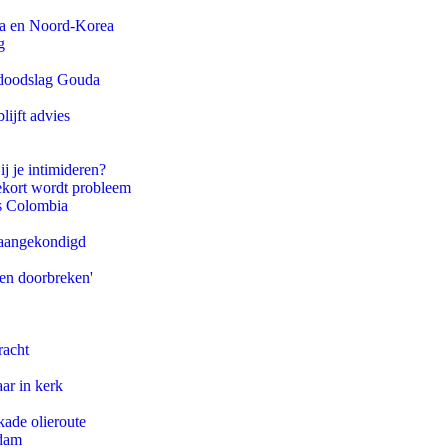
na en Noord-Korea
g
r doodslag Gouda
ijft advies
ij je intimideren?
ekort wordt probleem
ls Colombia
g aangekondigd
pen doorbreken'
racht
ar in kerk
kade olieroute
rdam