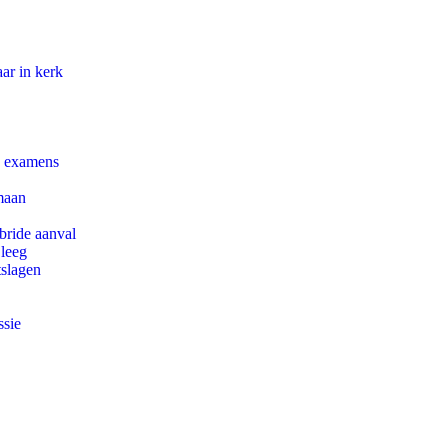
ar in kerk
e examens
maan
bride aanval
 leeg
tslagen
ssie