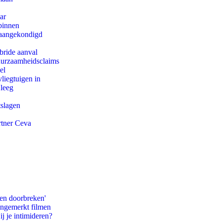
ar
binnen
g aangekondigd
bride aanval
duurzaamheidsclaims
el
iegtuigen in
 leeg
tslagen
rtner Ceva
pen doorbreken'
ongemerkt filmen
ij je intimideren?