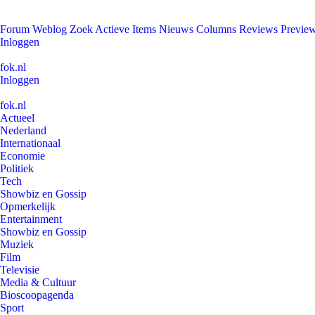
Forum
Weblog
Zoek
Actieve Items
Nieuws
Columns
Reviews
Previe
Inloggen
fok.nl
Inloggen
fok.nl
Actueel
Nederland
Internationaal
Economie
Politiek
Tech
Showbiz en Gossip
Opmerkelijk
Entertainment
Showbiz en Gossip
Muziek
Film
Televisie
Media & Cultuur
Bioscoopagenda
Sport