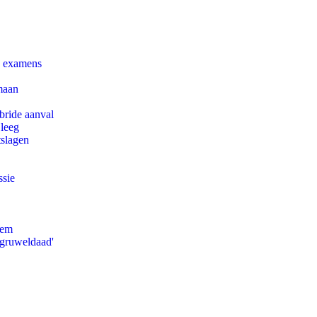
e examens
maan
bride aanval
 leeg
tslagen
ssie
eem
'gruweldaad'