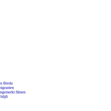
an Breda
migranten
ongemerkt filmen
lijft