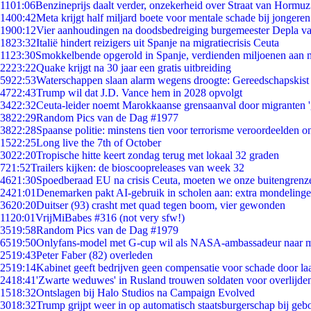
11
01:06
Benzineprijs daalt verder, onzekerheid over Straat van Hormuz 
14
00:42
Meta krijgt half miljard boete voor mentale schade bij jongeren
19
00:12
Vier aanhoudingen na doodsbedreiging burgemeester Depla v
18
23:32
Italië hindert reizigers uit Spanje na migratiecrisis Ceuta
11
23:30
Smokkelbende opgerold in Spanje, verdienden miljoenen aan 
22
23:22
Quake krijgt na 30 jaar een gratis uitbreiding
59
22:53
Waterschappen slaan alarm wegens droogte: Gereedschapskist
47
22:43
Trump wil dat J.D. Vance hem in 2028 opvolgt
34
22:32
Ceuta-leider noemt Marokkaanse grensaanval door migranten 
38
22:29
Random Pics van de Dag #1977
38
22:28
Spaanse politie: minstens tien voor terrorisme veroordeelden 
15
22:25
Long live the 7th of October
30
22:20
Tropische hitte keert zondag terug met lokaal 32 graden
7
21:52
Trailers kijken: de bioscoopreleases van week 32
46
21:30
Spoedberaad EU na crisis Ceuta, moeten we onze buitengrenz
24
21:01
Denemarken pakt AI-gebruik in scholen aan: extra mondeling
36
20:20
Duitser (93) crasht met quad tegen boom, vier gewonden
11
20:01
VrijMiBabes #316 (not very sfw!)
35
19:58
Random Pics van de Dag #1979
65
19:50
Onlyfans-model met G-cup wil als NASA-ambassadeur naar 
25
19:43
Peter Faber (82) overleden
25
19:14
Kabinet geeft bedrijven geen compensatie voor schade door la
24
18:41
'Zwarte weduwes' in Rusland trouwen soldaten voor overlijden
15
18:32
Ontslagen bij Halo Studios na Campaign Evolved
30
18:32
Trump grijpt weer in op automatisch staatsburgerschap bij geb