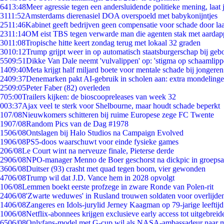
64
13:48
Meer agressie tegen een andersluidende politieke mening, laat j
31
11:52
Amsterdams dierenasiel DOA overspoeld met babykonijntjes
25
11:46
Kabinet geeft bedrijven geen compensatie voor schade door la
23
11:14
OM eist TBS tegen verwarde man die agenten stak met aardap
30
11:08
Tropische hitte keert zondag terug met lokaal 32 graden
30
10:12
Trump grijpt weer in op automatisch staatsburgerschap bij geb
55
09:51
Dikke Van Dale neemt 'vulvalippen' op: 'stigma op schaamlip
14
09:40
Meta krijgt half miljard boete voor mentale schade bij jongeren
24
09:37
Denemarken pakt AI-gebruik in scholen aan: extra mondeling
25
09:05
Peter Faber (82) overleden
7
05:00
Trailers kijken: de bioscoopreleases van week 32
0
03:37
Ajax veel te sterk voor Shelbourne, maar houdt schade beperkt
1
07/08
Nieuwkomers schitteren bij ruime Europese zege FC Twente
19
07/08
Random Pics van de Dag #1978
15
06/08
Ontslagen bij Halo Studios na Campaign Evolved
19
06/08
PS5-doos waarschuwt voor einde fysieke games
2
06/08
Le Court wint na nerveuze finale, Pieterse derde
29
06/08
NPO-manager Menno de Boer geschorst na dickpic in groeps
36
06/08
Duitser (93) crasht met quad tegen boom, vier gewonden
47
06/08
Trump wil dat J.D. Vance hem in 2028 opvolgt
1
06/08
Lemmen boekt eerste profzege in zware Ronde van Polen-rit
24
06/08
'Zwarte weduwes' in Rusland trouwen soldaten voor overlijden
14
06/08
Zangeres en Idols-jurylid Jerney Kaagman op 79-jarige leeftij
10
06/08
Netflix-abonnees krijgen exclusieve early access tot uitgebreid
65
06/08
Onlyfans-model met G-cup wil als NASA-ambassadeur naar 