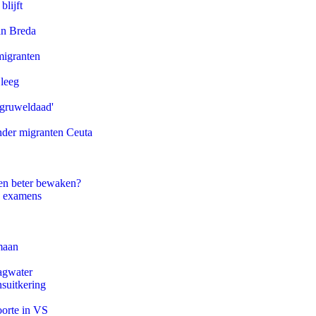
blijft
an Breda
migranten
 leeg
'gruweldaad'
onder migranten Ceuta
en beter bewaken?
e examens
maan
agwater
suitkering
oorte in VS