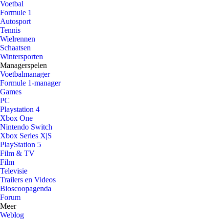
Voetbal
Formule 1
Autosport
Tennis
Wielrennen
Schaatsen
Wintersporten
Managerspelen
Voetbalmanager
Formule 1-manager
Games
PC
Playstation 4
Xbox One
Nintendo Switch
Xbox Series X|S
PlayStation 5
Film & TV
Film
Televisie
Trailers en Videos
Bioscoopagenda
Forum
Meer
Weblog