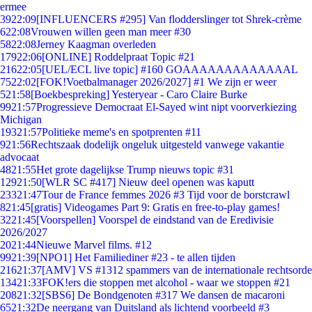
ermee
39
22:09
[INFLUENCERS #295] Van flodderslinger tot Shrek-crème
6
22:08
Vrouwen willen geen man meer #30
58
22:08
Jerney Kaagman overleden
179
22:06
[ONLINE] Roddelpraat Topic #21
216
22:05
[UEL/ECL live topic] #160 GOAAAAAAAAAAAAAL
75
22:02
[FOK!Voetbalmanager 2026/2027] #1 We zijn er weer
5
21:58
[Boekbespreking] Yesteryear - Caro Claire Burke
99
21:57
Progressieve Democraat El-Sayed wint nipt voorverkiezing
Michigan
193
21:57
Politieke meme's en spotprenten #11
9
21:56
Rechtszaak dodelijk ongeluk uitgesteld vanwege vakantie
advocaat
48
21:55
Het grote dagelijkse Trump nieuws topic #31
129
21:50
[WLR SC #417] Nieuw deel openen was kaputt
233
21:47
Tour de France femmes 2026 #3 Tijd voor de borstcrawl
8
21:45
[gratis] Videogames Part 9: Gratis en free-to-play games!
32
21:45
[Voorspellen] Voorspel de eindstand van de Eredivisie
2026/2027
20
21:44
Nieuwe Marvel films. #12
99
21:39
[NPO1] Het Familiediner #23 - te allen tijden
216
21:37
[AMV] VS #1312 spammers van de internationale rechtsorde
134
21:33
FOK!ers die stoppen met alcohol - waar we stoppen #21
208
21:32
[SBS6] De Bondgenoten #317 We dansen de macaroni
65
21:32
De neergang van Duitsland als lichtend voorbeeld #3