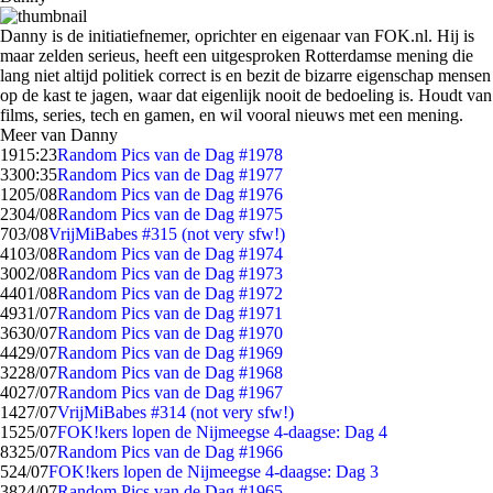
Danny is de initiatiefnemer, oprichter en eigenaar van FOK.nl. Hij is
maar zelden serieus, heeft een uitgesproken Rotterdamse mening die
lang niet altijd politiek correct is en bezit de bizarre eigenschap mensen
op de kast te jagen, waar dat eigenlijk nooit de bedoeling is. Houdt van
films, series, tech en gamen, en wil vooral nieuws met een mening.
Meer van Danny
19
15:23
Random Pics van de Dag #1978
33
00:35
Random Pics van de Dag #1977
12
05/08
Random Pics van de Dag #1976
23
04/08
Random Pics van de Dag #1975
7
03/08
VrijMiBabes #315 (not very sfw!)
41
03/08
Random Pics van de Dag #1974
30
02/08
Random Pics van de Dag #1973
44
01/08
Random Pics van de Dag #1972
49
31/07
Random Pics van de Dag #1971
36
30/07
Random Pics van de Dag #1970
44
29/07
Random Pics van de Dag #1969
32
28/07
Random Pics van de Dag #1968
40
27/07
Random Pics van de Dag #1967
14
27/07
VrijMiBabes #314 (not very sfw!)
15
25/07
FOK!kers lopen de Nijmeegse 4-daagse: Dag 4
83
25/07
Random Pics van de Dag #1966
5
24/07
FOK!kers lopen de Nijmeegse 4-daagse: Dag 3
38
24/07
Random Pics van de Dag #1965