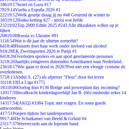
186
19:17
Israel en Gaza #17
78
19:14
Vuelta a España 2026 #1
222
19:12
Welk geurtje draag jij nu #48 Geurend de winter in
165
19:12
Haiku ketting #27 - strooi wat liefde
232
19:02
Top 2000 Editie 2025 #243 Alle dikzakken willen op je
lijken
208
19:00
Russia vs Ukraine #91
11
18:54
Wat is dit jaar de ultieme zomerhit?
64
18:48
Huisarts doet haar werk onder invloed van alcohol
9
18:28
EK Zwemsporten 2026 te Parijs #1
64
18:26
Overleden sporters en aan sport gerelateerde personen
32
18:20
Jaarlijks emigreren duizenden Amerikanen naar Nederland.
236
18:17
Wie gaan er dood in 2026?Post met een vleugje cynisme de
overledenen.
57
18:13
Abdul A. (27) als afperser "Fleur" door het leven
101
18:10
[La Liga #177]
183
18:06
Oorlog Iran #136 Bridge and powerplant day incoming?
120
17:59
Invalkracht kinderdagverblijf Jan B. (66) misbruikt zeker 14
kinderen
143
17:54
[AKQ] #3384 Topic met vragen. En soms goede
antwoorden.
4
17:51
Poepen tijdens het tandenpoetsen
99
17:46
De Schatkamer van Beeld & Geluid #4
231
17:37
Weerrecords aan de lopende band
Leuke lijstjes