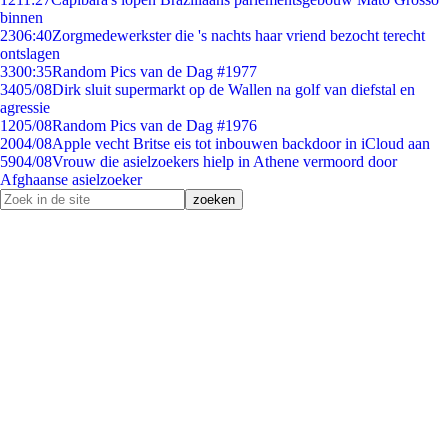
binnen
23
06:40
Zorgmedewerkster die 's nachts haar vriend bezocht terecht
ontslagen
33
00:35
Random Pics van de Dag #1977
34
05/08
Dirk sluit supermarkt op de Wallen na golf van diefstal en
agressie
12
05/08
Random Pics van de Dag #1976
20
04/08
Apple vecht Britse eis tot inbouwen backdoor in iCloud aan
59
04/08
Vrouw die asielzoekers hielp in Athene vermoord door
Afghaanse asielzoeker