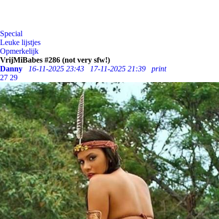
Special
Leuke lijstjes
Opmerkelijk
VrijMiBabes #286 (not very sfw!)
Danny
16-11-2025 23:43
17-11-2025 21:39
print
27
29