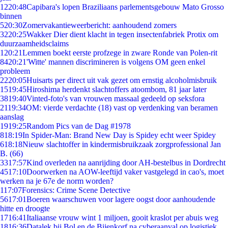
12
20:48
Capibara's lopen Braziliaans parlementsgebouw Mato Grosso
binnen
5
20:30
Zomervakantieweerbericht: aanhoudend zomers
32
20:25
Wakker Dier dient klacht in tegen insectenfabriek Protix om
duurzaamheidsclaims
1
20:21
Lemmen boekt eerste profzege in zware Ronde van Polen-rit
84
20:21
'Witte' mannen discrimineren is volgens OM geen enkel
probleem
22
20:05
Huisarts per direct uit vak gezet om ernstig alcoholmisbruik
15
19:45
Hiroshima herdenkt slachtoffers atoombom, 81 jaar later
38
19:40
Vinted-foto's van vrouwen massaal gedeeld op seksfora
21
19:34
OM: vierde verdachte (18) vast op verdenking van beramen
aanslag
19
19:25
Random Pics van de Dag #1978
8
18:19
In Spider-Man: Brand New Day is Spidey echt weer Spidey
6
18:18
Nieuw slachtoffer in kindermisbruikzaak zorgprofessional Jan
B. (66)
33
17:57
Kind overleden na aanrijding door AH-bestelbus in Dordrecht
45
17:10
Doorwerken na AOW-leeftijd vaker vastgelegd in cao's, moet
werken na je 67e de norm worden?
1
17:07
Forensics: Crime Scene Detective
56
17:01
Boeren waarschuwen voor lagere oogst door aanhoudende
hitte en droogte
17
16:41
Italiaanse vrouw wint 1 miljoen, gooit kraslot per abuis weg
18
16:36
Datalek bij Bol en de Bijenkorf na cyberaanval op logistiek