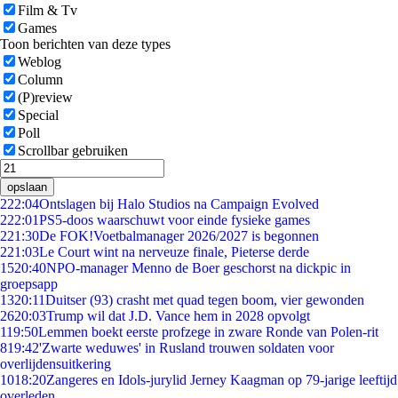
Film & Tv
Games
Toon berichten van deze types
Weblog
Column
(P)review
Special
Poll
Scrollbar gebruiken
opslaan
2
22:04
Ontslagen bij Halo Studios na Campaign Evolved
2
22:01
PS5-doos waarschuwt voor einde fysieke games
2
21:30
De FOK!Voetbalmanager 2026/2027 is begonnen
2
21:03
Le Court wint na nerveuze finale, Pieterse derde
15
20:40
NPO-manager Menno de Boer geschorst na dickpic in
groepsapp
13
20:11
Duitser (93) crasht met quad tegen boom, vier gewonden
26
20:03
Trump wil dat J.D. Vance hem in 2028 opvolgt
1
19:50
Lemmen boekt eerste profzege in zware Ronde van Polen-rit
8
19:42
'Zwarte weduwes' in Rusland trouwen soldaten voor
overlijdensuitkering
10
18:20
Zangeres en Idols-jurylid Jerney Kaagman op 79-jarige leeftijd
overleden