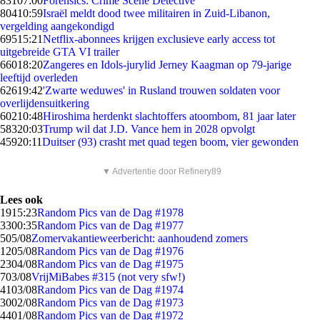
831
07:00
Forensics: Crime Scene Detective
804
10:59
Israël meldt dood twee militairen in Zuid-Libanon,
vergelding aangekondigd
695
15:21
Netflix-abonnees krijgen exclusieve early access tot
uitgebreide GTA VI trailer
660
18:20
Zangeres en Idols-jurylid Jerney Kaagman op 79-jarige
leeftijd overleden
626
19:42
'Zwarte weduwes' in Rusland trouwen soldaten voor
overlijdensuitkering
602
10:48
Hiroshima herdenkt slachtoffers atoombom, 81 jaar later
583
20:03
Trump wil dat J.D. Vance hem in 2028 opvolgt
459
20:11
Duitser (93) crasht met quad tegen boom, vier gewonden
▼ Advertentie door Refinery89
Lees ook
19
15:23
Random Pics van de Dag #1978
33
00:35
Random Pics van de Dag #1977
5
05/08
Zomervakantieweerbericht: aanhoudend zomers
12
05/08
Random Pics van de Dag #1976
23
04/08
Random Pics van de Dag #1975
7
03/08
VrijMiBabes #315 (not very sfw!)
41
03/08
Random Pics van de Dag #1974
30
02/08
Random Pics van de Dag #1973
44
01/08
Random Pics van de Dag #1972