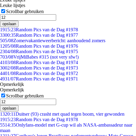
Leuke lijstjes
Scrollbar gebruiken
opslaan
19
15:23
Random Pics van de Dag #1978
33
00:35
Random Pics van de Dag #1977
5
05/08
Zomervakantieweerbericht: aanhoudend zomers
12
05/08
Random Pics van de Dag #1976
23
04/08
Random Pics van de Dag #1975
7
03/08
VrijMiBabes #315 (not very sfw!)
41
03/08
Random Pics van de Dag #1974
30
02/08
Random Pics van de Dag #1973
44
01/08
Random Pics van de Dag #1972
49
31/07
Random Pics van de Dag #1971
Opmerkelijk
Opmerkelijk
Scrollbar gebruiken
opslaan
13
20:11
Duitser (93) crasht met quad tegen boom, vier gewonden
19
15:23
Random Pics van de Dag #1978
55
14:35
Onlyfans-model met G-cup wil als NASA-ambassadeur naar
maan
12
11:27
Capibara's lopen Braziliaans parlementsgebouw Mato Grosso