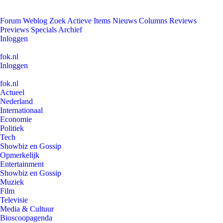
Forum
Weblog
Zoek
Actieve Items
Nieuws
Columns
Reviews
Previews
Specials
Archief
Inloggen
fok.nl
Inloggen
fok.nl
Actueel
Nederland
Internationaal
Economie
Politiek
Tech
Showbiz en Gossip
Opmerkelijk
Entertainment
Showbiz en Gossip
Muziek
Film
Televisie
Media & Cultuur
Bioscoopagenda