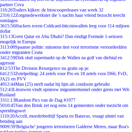
partner Ceva
1
16:26
Trailers kijken: de bioscoopreleases van week 32
23
16:12
Zorgmedewerkster die 's nachts haar vriend bezocht terecht
ontslagen
36
15:56
Hackers roven Coldcard-bitcoinwallets leeg voor 114 miljoen
dollar
3
15:13
Geen Qatar en Abu Dhabi? Dan eindigt Formule 1-seizoen
mogelijk in Europa
31
13:00
Spaanse politie: minstens tien voor terrorisme veroordeelden
onder migranten Ceuta
34
12:59
Dirk sluit supermarkt op de Wallen na golf van diefstal en
agressie
8
12:53
The Division Resurgence nu gratis op pc
64
12:53
Zetelpeiling: 24 zetels voor Pro en 18 zetels voor D66, FvD,
JA21 en PVV
49
12:44
Man (25) sterft nadat hij lijm als condoom gebruikt
5
12:43
Litouwen vindt opnieuw migrantentunnel onder grens met Wit-
Rusland
33
11:13
Random Pics van de Dag #1977
50
10:45
Van den Brink zet nog eens 14 gemeenten onder toezicht om
spreidingswet
11
10:20
Accell, moederbedrijf Sparta en Batavus, vraagt uitstel van
betaling aan
90
09:59
'Belgische' jongeren terroriseren Galderse Meren, maar Boa's
pakken topless zonnen aan