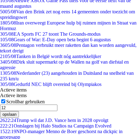
1
05/08
Nieuwe XBOX Game Pass titels voor de eerste helft van de
maand augustus
50
05/08
Van den Brink zet nog eens 14 gemeenten onder toezicht om
spreidingswet
18
05/08
Iran overweegt Europese hulp bij ruimen mijnen in Straat van
Hormuz
3
05/08
EA Sports FC 27 toont The Grounds-modus
1
05/08
Gears of War: E-Day open beta begint 6 augustus
36
05/08
Pentagon verbruikt meer raketten dan kan worden aangevuld,
tekort dreigt
21
05/08
Tanken in België wordt nóg aantrekkelijker
34
05/08
Dirk sluit supermarkt op de Wallen na golf van diefstal en
agressie
13
05/08
Nederlander (23) aangehouden in Duitsland na snelheid van
235 km/u
3
05/08
Gedurfd NEC blijft overeind bij Olympiakos
Actieve items
Actieve items
Scrollbar gebruiken
opslaan
26
22:24
Trump wil dat J.D. Vance hem in 2028 opvolgt
2
22:21
Ontslagen bij Halo Studios na Campaign Evolved
15
22:19
NPO-manager Menno de Boer geschorst na dickpic in
groepsapp