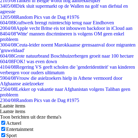
21
05/08
Tanken in België wordt nóg aantrekkelijker
34
05/08
Dirk sluit supermarkt op de Wallen na golf van diefstal en
agressie
12
05/08
Random Pics van de Dag #1976
6
04/08
Kraftwerk brengt ruimteschip terug naar Eindhoven
20
04/08
Apple vecht Britse eis tot inbouwen backdoor in iCloud aan
84
04/08
'Witte' mannen discrimineren is volgens OM geen enkel
probleem
30
04/08
Ceuta-leider noemt Marokkaanse grensaanval door migranten
'gruweldaad'
6
04/08
Grote natuurbrand Boschhuizerbergen groeit naar 100 hectare
6
04/08
FOK! was even down
41
04/08
Regering VS geeft scholen die 'genderidentiteit' van kinderen
verbergen voor ouders ultimatum
59
04/08
Vrouw die asielzoekers hielp in Athene vermoord door
Afghaanse asielzoeker
25
04/08
Lekker op vakantie naar Afghanistan volgens Taliban geen
probleem
23
04/08
Random Pics van de Dag #1975
Laatste items
Laatste items
Toon berichten uit deze thema's
Actueel
Entertainment
Sport