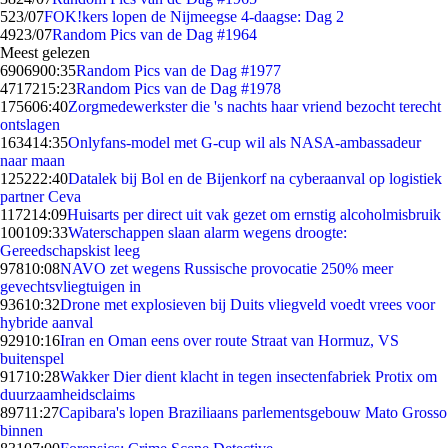
5
23/07
FOK!kers lopen de Nijmeegse 4-daagse: Dag 2
49
23/07
Random Pics van de Dag #1964
Meest gelezen
69069
00:35
Random Pics van de Dag #1977
47172
15:23
Random Pics van de Dag #1978
1756
06:40
Zorgmedewerkster die 's nachts haar vriend bezocht terecht
ontslagen
1634
14:35
Onlyfans-model met G-cup wil als NASA-ambassadeur
naar maan
1252
22:40
Datalek bij Bol en de Bijenkorf na cyberaanval op logistiek
partner Ceva
1172
14:09
Huisarts per direct uit vak gezet om ernstig alcoholmisbruik
1001
09:33
Waterschappen slaan alarm wegens droogte:
Gereedschapskist leeg
978
10:08
NAVO zet wegens Russische provocatie 250% meer
gevechtsvliegtuigen in
936
10:32
Drone met explosieven bij Duits vliegveld voedt vrees voor
hybride aanval
929
10:16
Iran en Oman eens over route Straat van Hormuz, VS
buitenspel
917
10:28
Wakker Dier dient klacht in tegen insectenfabriek Protix om
duurzaamheidsclaims
897
11:27
Capibara's lopen Braziliaans parlementsgebouw Mato Grosso
binnen