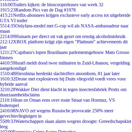
1
16:00
Trailers kijken: de bioscoopreleases van week 32
19
15:23
Random Pics van de Dag #1978
4
15:21
Netflix-abonnees krijgen exclusieve early access tot uitgebreide
GTA VI trailer
55
14:35
Onlyfans-model met G-cup wil als NASA-ambassadeur naar
maan
22
14:09
Huisarts per direct uit vak gezet om ernstig alcoholmisbruik
2
12:12
XBOX platform krijgt zijn eigen "Platinum" achievements dit
jaar
12
11:27
Capibara's lopen Braziliaans parlementsgebouw Mato Grosso
binnen
44
10:59
Israël meldt dood twee militairen in Zuid-Libanon, vergelding
aangekondigd
15
10:48
Hiroshima herdenkt slachtoffers atoombom, 81 jaar later
16
10:32
Drone met explosieven bij Duits vliegveld voedt vrees voor
hybride aanval
32
10:28
Wakker Dier dient klacht in tegen insectenfabriek Protix om
duurzaamheidsclaims
21
10:16
Iran en Oman eens over route Straat van Hormuz, VS
buitenspel
24
10:08
NAVO zet wegens Russische provocatie 250% meer
gevechtsvliegtuigen in
55
09:33
Waterschappen slaan alarm wegens droogte: Gereedschapskist
leeg
1
07:00
Forensics: Crime Scene Detective