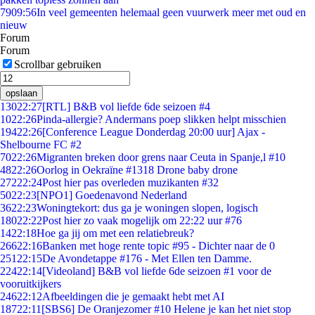
79
09:56
In veel gemeenten helemaal geen vuurwerk meer met oud en
nieuw
Forum
Forum
Scrollbar gebruiken
opslaan
130
22:27
[RTL] B&B vol liefde 6de seizoen #4
10
22:26
Pinda-allergie? Andermans poep slikken helpt misschien
194
22:26
[Conference League Donderdag 20:00 uur] Ajax -
Shelbourne FC #2
70
22:26
Migranten breken door grens naar Ceuta in Spanje,l #10
48
22:26
Oorlog in Oekraïne #1318 Drone baby drone
272
22:24
Post hier pas overleden muzikanten #32
50
22:23
[NPO1] Goedenavond Nederland
36
22:23
Woningtekort: dus ga je woningen slopen, logisch
180
22:22
Post hier zo vaak mogelijk om 22:22 uur #76
14
22:18
Hoe ga jij om met een relatiebreuk?
266
22:16
Banken met hoge rente topic #95 - Dichter naar de 0
251
22:15
De Avondetappe #176 - Met Ellen ten Damme.
224
22:14
[Videoland] B&B vol liefde 6de seizoen #1 voor de
vooruitkijkers
246
22:12
Afbeeldingen die je gemaakt hebt met AI
187
22:11
[SBS6] De Oranjezomer #10 Helene je kan het niet stop