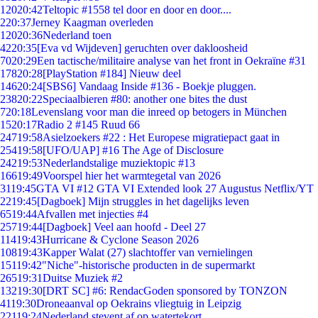
120
20:42
Teltopic #1558 tel door en door en door....
2
20:37
Jerney Kaagman overleden
120
20:36
Nederland toen
42
20:35
[Eva vd Wijdeven] geruchten over dakloosheid
70
20:29
Een tactische/militaire analyse van het front in Oekraïne #31
178
20:28
[PlayStation #184] Nieuw deel
146
20:24
[SBS6] Vandaag Inside #136 - Boekje pluggen.
238
20:22
Speciaalbieren #80: another one bites the dust
7
20:18
Levenslang voor man die inreed op betogers in München
15
20:17
Radio 2 #145 Ruud 66
247
19:58
Asielzoekers #22 : Het Europese migratiepact gaat in
254
19:58
[UFO/UAP] #16 The Age of Disclosure
242
19:53
Nederlandstalige muziektopic #13
166
19:49
Voorspel hier het warmtegetal van 2026
31
19:45
GTA VI #12 GTA VI Extended look 27 Augustus Netflix/YT
22
19:45
[Dagboek] Mijn struggles in het dagelijks leven
65
19:44
Afvallen met injecties #4
257
19:44
[Dagboek] Veel aan hoofd - Deel 27
114
19:43
Hurricane & Cyclone Season 2026
108
19:43
Kapper Walat (27) slachtoffer van vernielingen
151
19:42
"Niche"-historische producten in de supermarkt
265
19:31
Duitse Muziek #2
132
19:30
[DRT SC] #6: RendacGoden sponsored by TONZON
41
19:30
Droneaanval op Oekrains vliegtuig in Leipzig
221
19:24
Nederland stevent af op watertekort