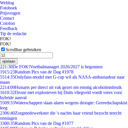
Weblog
Fotoboek
Prijsvragen
Contact
Colofon
Feedback
Tip de redactie
FOK!
FOK!
Scrollbar gebruiken
opslaan
2
21:30
De FOK!Voetbalmanager 2026/2027 is begonnen
19
15:23
Random Pics van de Dag #1978
55
14:35
Onlyfans-model met G-cup wil als NASA-ambassadeur naar
maan
22
14:09
Huisarts per direct uit vak gezet om ernstig alcoholmisbruik
16
10:32
Drone met explosieven bij Duits vliegveld voedt vrees voor
hybride aanval
55
09:33
Waterschappen slaan alarm wegens droogte: Gereedschapskist
leeg
23
06:40
Zorgmedewerkster die 's nachts haar vriend bezocht terecht
ontslagen
33
00:35
Random Pics van de Dag #1977