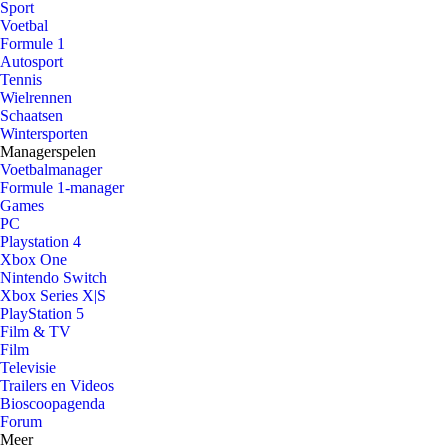
Sport
Voetbal
Formule 1
Autosport
Tennis
Wielrennen
Schaatsen
Wintersporten
Managerspelen
Voetbalmanager
Formule 1-manager
Games
PC
Playstation 4
Xbox One
Nintendo Switch
Xbox Series X|S
PlayStation 5
Film & TV
Film
Televisie
Trailers en Videos
Bioscoopagenda
Forum
Meer