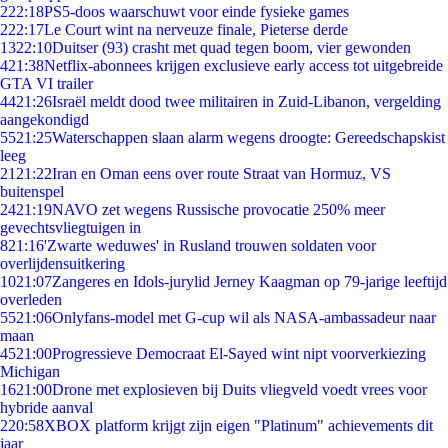
2
22:18
PS5-doos waarschuwt voor einde fysieke games
2
22:17
Le Court wint na nerveuze finale, Pieterse derde
13
22:10
Duitser (93) crasht met quad tegen boom, vier gewonden
4
21:38
Netflix-abonnees krijgen exclusieve early access tot uitgebreide
GTA VI trailer
44
21:26
Israël meldt dood twee militairen in Zuid-Libanon, vergelding
aangekondigd
55
21:25
Waterschappen slaan alarm wegens droogte: Gereedschapskist
leeg
21
21:22
Iran en Oman eens over route Straat van Hormuz, VS
buitenspel
24
21:19
NAVO zet wegens Russische provocatie 250% meer
gevechtsvliegtuigen in
8
21:16
'Zwarte weduwes' in Rusland trouwen soldaten voor
overlijdensuitkering
10
21:07
Zangeres en Idols-jurylid Jerney Kaagman op 79-jarige leeftijd
overleden
55
21:06
Onlyfans-model met G-cup wil als NASA-ambassadeur naar
maan
45
21:00
Progressieve Democraat El-Sayed wint nipt voorverkiezing
Michigan
16
21:00
Drone met explosieven bij Duits vliegveld voedt vrees voor
hybride aanval
2
20:58
XBOX platform krijgt zijn eigen "Platinum" achievements dit
jaar