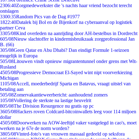
23
06:40
Zorgmedewerkster die 's nachts haar vriend bezocht terecht
ontslagen
33
00:35
Random Pics van de Dag #1977
18
22:40
Datalek bij Bol en de Bijenkorf na cyberaanval op logistiek
partner Ceva
33
05/08
Kind overleden na aanrijding door AH-bestelbus in Dordrecht
6
05/08
Nieuw slachtoffer in kindermisbruikzaak zorgprofessional Jan
B. (66)
3
05/08
Geen Qatar en Abu Dhabi? Dan eindigt Formule 1-seizoen
mogelijk in Europa
5
05/08
Litouwen vindt opnieuw migrantentunnel onder grens met Wit-
Rusland
45
05/08
Progressieve Democraat El-Sayed wint nipt voorverkiezing
Michigan
11
05/08
Accell, moederbedrijf Sparta en Batavus, vraagt uitstel van
betaling aan
5
05/08
Zomervakantieweerbericht: aanhoudend zomers
1
05/08
Vollering de sterkste na lastige heuvelrit
8
05/08
The Division Resurgence nu gratis op pc
36
05/08
Hackers roven Coldcard-bitcoinwallets leeg voor 114 miljoen
dollar
45
05/08
Doorwerken na AOW-leeftijd vaker vastgelegd in cao's, moet
werken na je 67e de norm worden?
38
05/08
Vinted-foto's van vrouwen massaal gedeeld op seksfora