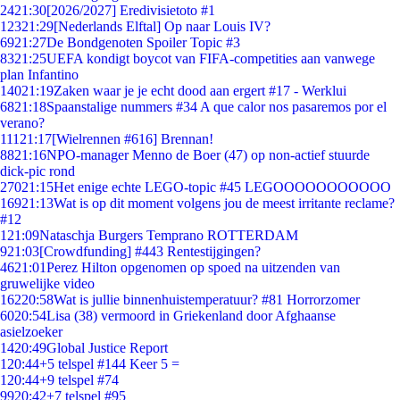
24
21:30
[2026/2027] Eredivisietoto #1
123
21:29
[Nederlands Elftal] Op naar Louis IV?
69
21:27
De Bondgenoten Spoiler Topic #3
83
21:25
UEFA kondigt boycot van FIFA-competities aan vanwege
plan Infantino
140
21:19
Zaken waar je je echt dood aan ergert #17 - Werklui
68
21:18
Spaanstalige nummers #34 A que calor nos pasaremos por el
verano?
111
21:17
[Wielrennen #616] Brennan!
88
21:16
NPO-manager Menno de Boer (47) op non-actief stuurde
dick-pic rond
270
21:15
Het enige echte LEGO-topic #45 LEGOOOOOOOOOOO
169
21:13
Wat is op dit moment volgens jou de meest irritante reclame?
#12
1
21:09
Nataschja Burgers Temprano ROTTERDAM
9
21:03
[Crowdfunding] #443 Rentestijgingen?
46
21:01
Perez Hilton opgenomen op spoed na uitzenden van
gruwelijke video
162
20:58
Wat is jullie binnenhuistemperatuur? #81 Horrorzomer
60
20:54
Lisa (38) vermoord in Griekenland door Afghaanse
asielzoeker
14
20:49
Global Justice Report
1
20:44
+5 telspel #144 Keer 5 =
1
20:44
+9 telspel #74
99
20:42
+7 telspel #95