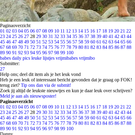
Paginaoverzicht
01
02
03
04
05
06
07
08
09
10
11
12
13
14
15
16
17
18
19
20
21
22
23
24
25
26
27
28
29
30
31
32
33
34
35
36
37
38
39
40
41
42
43
44
45
46
47
48
49
50
51
52
53
54
55
56
57
58
59
60
61
62
63
64
65
66
67
68
69
70
71
72
73
74
75
76
77
78
79
80
81
82
83
84
85
86
87
88
89
90
91
92
93
94
95
96
97
98
99
100
babes
daily pics
leuke lijstjes
vrijmibabes
vrijmibo
Submitter:
27
Help ons; deel dit item als je het leuk vond
Heb je een leuk of interessant bericht gevonden dat je graag op FOK!
terug ziet?
Tip ons dan via de submit!
Zoek jij altijd de leukste nieuwtjes en kun je daar leuk over schrijven?
Meld je aan als nieuwsposter!
Paginaoverzicht
01
02
03
04
05
06
07
08
09
10
11
12
13
14
15
16
17
18
19
20
21
22
23
24
25
26
27
28
29
30
31
32
33
34
35
36
37
38
39
40
41
42
43
44
45
46
47
48
49
50
51
52
53
54
55
56
57
58
59
60
61
62
63
64
65
66
67
68
69
70
71
72
73
74
75
76
77
78
79
80
81
82
83
84
85
86
87
88
89
90
91
92
93
94
95
96
97
98
99
100
Danny