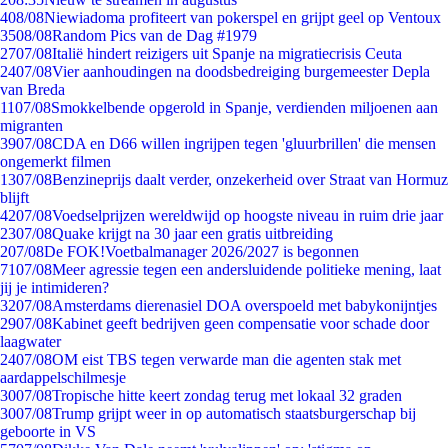
4
08/08
Niewiadoma profiteert van pokerspel en grijpt geel op Ventoux
35
08/08
Random Pics van de Dag #1979
27
07/08
Italië hindert reizigers uit Spanje na migratiecrisis Ceuta
24
07/08
Vier aanhoudingen na doodsbedreiging burgemeester Depla
van Breda
11
07/08
Smokkelbende opgerold in Spanje, verdienden miljoenen aan
migranten
39
07/08
CDA en D66 willen ingrijpen tegen 'gluurbrillen' die mensen
ongemerkt filmen
13
07/08
Benzineprijs daalt verder, onzekerheid over Straat van Hormuz
blijft
42
07/08
Voedselprijzen wereldwijd op hoogste niveau in ruim drie jaar
23
07/08
Quake krijgt na 30 jaar een gratis uitbreiding
2
07/08
De FOK!Voetbalmanager 2026/2027 is begonnen
71
07/08
Meer agressie tegen een andersluidende politieke mening, laat
jij je intimideren?
32
07/08
Amsterdams dierenasiel DOA overspoeld met babykonijntjes
29
07/08
Kabinet geeft bedrijven geen compensatie voor schade door
laagwater
24
07/08
OM eist TBS tegen verwarde man die agenten stak met
aardappelschilmesje
30
07/08
Tropische hitte keert zondag terug met lokaal 32 graden
30
07/08
Trump grijpt weer in op automatisch staatsburgerschap bij
geboorte in VS