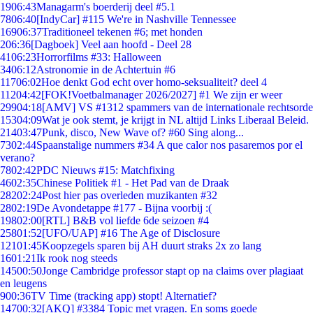
19
06:43
Managarm's boerderij deel #5.1
78
06:40
[IndyCar] #115 We're in Nashville Tennessee
169
06:37
Traditioneel tekenen #6; met honden
2
06:36
[Dagboek] Veel aan hoofd - Deel 28
41
06:23
Horrorfilms #33: Halloween
34
06:12
Astronomie in de Achtertuin #6
117
06:02
Hoe denkt God echt over homo-seksualiteit? deel 4
112
04:42
[FOK!Voetbalmanager 2026/2027] #1 We zijn er weer
299
04:18
[AMV] VS #1312 spammers van de internationale rechtsorde
153
04:09
Wat je ook stemt, je krijgt in NL altijd Links Liberaal Beleid.
214
03:47
Punk, disco, New Wave of? #60 Sing along...
73
02:44
Spaanstalige nummers #34 A que calor nos pasaremos por el
verano?
78
02:42
PDC Nieuws #15: Matchfixing
46
02:35
Chinese Politiek #1 - Het Pad van de Draak
282
02:24
Post hier pas overleden muzikanten #32
28
02:19
De Avondetappe #177 - Bijna voorbij :(
198
02:00
[RTL] B&B vol liefde 6de seizoen #4
258
01:52
[UFO/UAP] #16 The Age of Disclosure
121
01:45
Koopzegels sparen bij AH duurt straks 2x zo lang
16
01:21
Ik rook nog steeds
145
00:50
Jonge Cambridge professor stapt op na claims over plagiaat
en leugens
9
00:36
TV Time (tracking app) stopt! Alternatief?
147
00:32
[AKQ] #3384 Topic met vragen. En soms goede