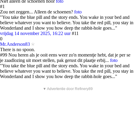
Niet alleen de schoenen hoor
foto
#1
Zou net zeggen... Alleen de schoenen?
foto
"You take the blue pill and the story ends. You wake in your bed and
believe whatever you want to believe. You take the red pill, you stay in
Wonderland and I show you how deep the rabbit-hole goes..."
vrijdag 14 november 2025, 16:22 uur
#11
0
Mr.Anderson83
There is no spoon.
#99 Nou heren als je ooit eens weer zo'n momentje hebt, dat je per se
je zaadlozing uit moet stellen, pak gerust dit plaatje erbij...
foto
"You take the blue pill and the story ends. You wake in your bed and
believe whatever you want to believe. You take the red pill, you stay in
Wonderland and I show you how deep the rabbit-hole goes..."
▼ Advertentie door Refinery89