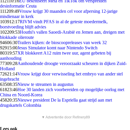
1121
10:16
EU bekritiseert Meta en TikTok om verspreiden
desinformatie Ceuta
1112
09:49
Vrouw krijgt 30 maanden cel voor afpersing 12-jarige
misdienaar in kerk
1039
12:17
RIVM vindt PFAS in al de geteste moedermelk,
borstvoeding blijft advies
1022
09:53
Houthi's vallen Saoedi-Arabië en Jemen aan, dreigen met
blokkade olieroute
946
06:30
Trailers kijken: de bioscoopreleases van week 32
929
15:00
Jesus Simulator komt naar Nintendo Switch
803
19:57
XR blokkeert A12 ruim twee uur, agent gebeten bij
aanhouding
773
09:28
Aanhoudende droogte veroorzaakt scheuren in dijken Zuid-
Holland
726
21:14
Vrouw krijgt door verwisseling het embryo van ander stel
ingebracht
635
08:35
Nieuw te streamen in augustus
618
23:46
Hoe 30 landen zich voorbereiden op mogelijke oorlog met
China en Noord-Korea
458
20:35
Nieuwe president De la Espriella gaat strijd aan met
drugskartels Colombia
▼ Advertentie door Refinery89
Lees ook