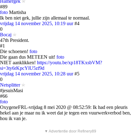
Hamergek
#89
foto
Martisha
Ik ben niet gek, jullie zijn allemaal te normaal.
vrijdag 14 november 2025, 10:19 uur
#4
0
Bocaj
47th President.
#1
Die schoenen!
foto
Die gaan dus METEEN uit!
foto
NIET aanklikken!
https://youtu.be/xp18TKxsbVM?
si=3ty6rKpcYlU5zf9d
vrijdag 14 november 2025, 10:28 uur
#5
0
Netsplitter
#jesuisMasi
#66
foto
OxygeneFRL-vrijdag 8 mei 2020 @ 08:52:59: Ik had een pleuris
hekel aan je maar nu ik weet dat je tegen een vuurwerkverbod ben,
hou ik van je.
▼ Advertentie door Refinery89