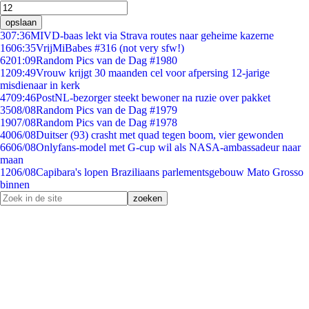
opslaan
3
07:36
MIVD-baas lekt via Strava routes naar geheime kazerne
16
06:35
VrijMiBabes #316 (not very sfw!)
62
01:09
Random Pics van de Dag #1980
12
09:49
Vrouw krijgt 30 maanden cel voor afpersing 12-jarige
misdienaar in kerk
47
09:46
PostNL-bezorger steekt bewoner na ruzie over pakket
35
08/08
Random Pics van de Dag #1979
19
07/08
Random Pics van de Dag #1978
40
06/08
Duitser (93) crasht met quad tegen boom, vier gewonden
66
06/08
Onlyfans-model met G-cup wil als NASA-ambassadeur naar
maan
12
06/08
Capibara's lopen Braziliaans parlementsgebouw Mato Grosso
binnen