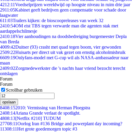
42
12:11
Voedselprijzen wereldwijd op hoogste niveau in ruim drie jaar
29
11:05
Kabinet geeft bedrijven geen compensatie voor schade door
laagwater
6
11:03
Trailers kijken: de bioscoopreleases van week 32
24
10:54
OM eist TBS tegen verwarde man die agenten stak met
aardappelschilmesje
24
10:18
Vier aanhoudingen na doodsbedreiging burgemeester Depla
van Breda
40
09:42
Duitser (93) crasht met quad tegen boom, vier gewonden
25
09:22
Huisarts per direct uit vak gezet om ernstig alcoholmisbruik
66
09:19
Onlyfans-model met G-cup wil als NASA-ambassadeur naar
maan
24
09:02
Zorgmedewerkster die 's nachts haar vriend bezocht terecht
ontslagen
Forum
Forum
Scrollbar gebruiken
opslaan
84
08:15
2010: Vermissing van Herman Ploegstra
24
08:14
Ariana Grande verlaat de spotlight.
48
08:13
[Netflix #210] TUDUM
277
08:11
Oorlog Iran #136 Bridge and powerplant day incoming?
113
08:11
Het grote goedemorgen topic #3