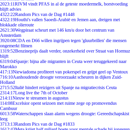
20
23:11
RIVM vindt PFAS in al de geteste moedermelk, borstvoeding
blijft advies
43
22:22
Random Pics van de Dag #1448
43
22:19
Houthi's vallen Saoedi-Arabië en Jemen aan, dreigen met
blokkade olieroute
26
21:30
Wegpiraat scheurt met 146 km/u door het centrum van
Amsterdam
39
20:08
CDA en D66 willen ingrijpen tegen 'gluurbrillen' die mensen
ongemerkt filmen
13
19:52
Benzineprijs daalt verder, onzekerheid over Straat van Hormuz
blijft
63
19:04
Spanje: bijna alle migranten in Ceuta weer teruggekeerd naar
Marokko
4
17:13
Niewiadoma profiteert van pokerspel en grijpt geel op Ventoux
7
16:10
Aanhoudende droogte veroorzaakt scheuren in dijken Zuid-
Holland
27
15:52
Italië hindert reizigers uit Spanje na migratiecrisis Ceuta
23
14:17
Long live the 7th of October
2
14:11
Nieuw te streamen in augustus
1
14:08
Excelsior opent seizoen met ruime zege op promovendus
Cambuur
60
13:58
Waterschappen slaan alarm wegens droogte: Gereedschapskist
leeg
37
13:13
Random Pics van de Dag #1833
16
12:43
Meta krijgt half miljard boete voor mentale schade bij jongeren