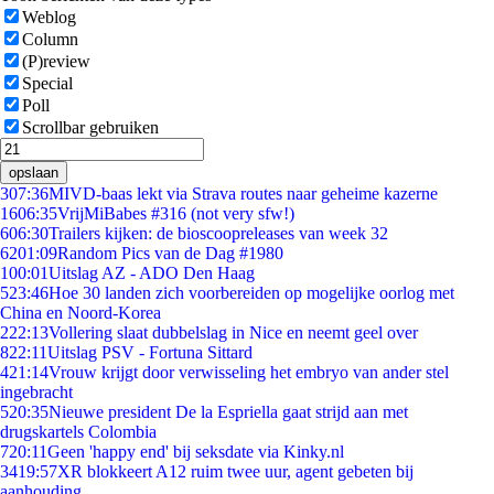
Weblog
Column
(P)review
Special
Poll
Scrollbar gebruiken
opslaan
3
07:36
MIVD-baas lekt via Strava routes naar geheime kazerne
16
06:35
VrijMiBabes #316 (not very sfw!)
6
06:30
Trailers kijken: de bioscoopreleases van week 32
62
01:09
Random Pics van de Dag #1980
1
00:01
Uitslag AZ - ADO Den Haag
5
23:46
Hoe 30 landen zich voorbereiden op mogelijke oorlog met
China en Noord-Korea
2
22:13
Vollering slaat dubbelslag in Nice en neemt geel over
8
22:11
Uitslag PSV - Fortuna Sittard
4
21:14
Vrouw krijgt door verwisseling het embryo van ander stel
ingebracht
5
20:35
Nieuwe president De la Espriella gaat strijd aan met
drugskartels Colombia
7
20:11
Geen 'happy end' bij seksdate via Kinky.nl
34
19:57
XR blokkeert A12 ruim twee uur, agent gebeten bij
aanhouding