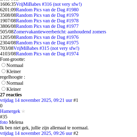
16
06:35
VrijMiBabes #316 (not very sfw!)
62
01:09
Random Pics van de Dag #1980
35
08/08
Random Pics van de Dag #1979
19
07/08
Random Pics van de Dag #1978
38
06/08
Random Pics van de Dag #1977
5
05/08
Zomervakantieweerbericht: aanhoudend zomers
12
05/08
Random Pics van de Dag #1976
23
04/08
Random Pics van de Dag #1975
7
03/08
VrijMiBabes #315 (not very sfw!)
41
03/08
Random Pics van de Dag #1974
Font-grootte:
Normaal
Kleiner
regelhoogte :
Normaal
Kleiner
27 reacties
vrijdag 14 november 2025, 09:21 uur
#1
0
Hamergek
#35
foto
Melena
Ik ben niet gek, jullie zijn allemaal te normaal.
vrijdag 14 november 2025, 09:26 uur
#2