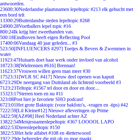
antwoorden.
236
00:30
Nederlandse plaatsnamen lepeltopic #213 elk gehucht met
een bord telt
133
00:29
Buitenlandse steden lepeltopic #268
249
00:28
Voetballers lepel topic #16
8
00:24
Ik krijg hier zweethanden van.
5
00:18
Eindhoven heeft eigen Reflecting Pool
174
00:06
Vandaag 40 jaar geleden... #3
5
23:50
[INFLUENCERS #297] Toetjes & Bevers & Zwemmen in
water
119
23:47
Huisarts doet haar werk onder invloed van alcohol
187
23:38
[Wielrennen #616] Brennan!
116
23:37
Vrouwen willen geen man meer #30
175
23:31
[WLR SC #417] Nieuw deel openen was kaputt
67
23:29
De neergang van Duitsland als lichtend voorbeeld #3
71
23:23
Teltopic #1567 tel door en door en door....
153
23:17
Sterren toen en nu #11
3
23:08
Post hier je favoriete SHO podcast!
67
23:01
Het grote Baktopic (voor bakfoto's, -vragen en -tips) #42
72
22:59
[Lil Kleine#12] Nieuwe afleveringen op Prime
34
22:59
[AZ#98] Heel Nederland achter AZ
138
22:54
Meisjesnamenlepeltopic #367 LOOOOL LAPO
40
22:53
Dierenlepeltopic #150
38
22:53
Het hele alfabet #108 en 4letterwoord
19
22:29
de beheerder die mij oh zo moe maakt.