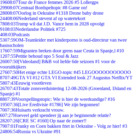
196
08:07
Tour de France femmes 2026 #5 Lollergps
299
08:07
Centraal Bordspeltopic #8 Game on!
280
08:07
Oorlog in Oekraïne #1318 Drone baby drone
244
08:06
Nederland stevent af op watertekort
78
08:03
Trump wil dat J.D. Vance hem in 2028 opvolgt
91
08:03
Nederlandse Politiek #725
4
08:03
Podcasts
53
07:59
OM-Teamleider met kinderporno is oud-directeur van twee
basisscholen
176
07:59
Migranten breken door grens naar Ceuta in Spanje,l #10
12
07:55
Petitie behoud npo 5 Soul & Jazz
260
07:50
[Videoland] B&B vol liefde 6de seizoen #1 voor de
vooruitkijkers
276
07:50
Het enige echte LEGO-topic #45 LEGOOOOOOOOOOO
87
07:49
GTA VI #12 GTA VI Extended look 27 Augustus Netflix/YT
58
07:43
Eeuwig voortleven
267
07:43
Totale zonsverduistering 12-08-2026 (Groenland, IJsland en
Spanje) #1
88
07:39
Voorspellingstopic: Wie is hier de weerkundige? #16
195
07:36
[Live Eredivisie #1786] We zijn begonnen!
70
07:36
Huisarts verkracht vrouw.
6
07:27
Hoeveel geld spendeer jij aan je beginnende relatie?
282
07:26
[CRE SC #160] Op naar de zomer!!
79
07:01
Franky en Coen bakken friet in Oekraïne - Volg ze hier! #3
248
06:54
Russia vs Ukraine #91