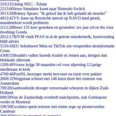
3
19:21
Uitslag NEC - Telstar
22
15:00
Jesus Simulator komt naar Nintendo Switch
30
13:26
Britney Spears: "Ik geloof dat ik heb gefaald als moeder"
48
12:42
VS: kans op Russische aanval op NAVO-land groeit,
munitietekort wordt probleem
11
12:28
Broer 135 keer gestoken en gesneden: zes jaar cel en tbs voor
doodslag Gouda
20
12:17
RIVM vindt PFAS in al de geteste moedermelk, borstvoeding
blijft advies
55
10:16
EU bekritiseert Meta en TikTok om verspreiden desinformatie
Ceuta
43
09:53
Houthi's vallen Saoedi-Arabië en Jemen aan, dreigen met
blokkade olieroute
12
09:49
Vrouw krijgt 30 maanden cel voor afpersing 12-jarige
misdienaar in kerk
47
09:46
PostNL-bezorger steekt bewoner na ruzie over pakket
26
09:32
Wegpiraat scheurt met 146 km/u door het centrum van
Amsterdam
7
09:28
Aanhoudende droogte veroorzaakt scheuren in dijken Zuid-
Holland
0
08:59
Van de Zandschulp overleeft matchpoints, ook Griekspoor
verder in Montreal
1
08:56
Excelsior opent seizoen met ruime zege op promovendus
Cambuur
2
08:35
Nieuw te streamen in augustus