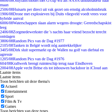
66
06/08
Onlyfans-model met G-cup wil als NASA-ambassadeur naar
maan
25
06/08
Huisarts per direct uit vak gezet om ernstig alcoholmisbruik
19
06/08
Drone met explosieven bij Duits vliegveld voedt vrees voor
hybride aanval
60
06/08
Waterschappen slaan alarm wegens droogte: Gereedschapskist
leeg
24
06/08
Zorgmedewerkster die 's nachts haar vriend bezocht terecht
ontslagen
38
06/08
Random Pics van de Dag #1977
21
05/08
Tanken in België wordt nóg aantrekkelijker
34
05/08
Dirk sluit supermarkt op de Wallen na golf van diefstal en
agressie
12
05/08
Random Pics van de Dag #1976
6
04/08
Kraftwerk brengt ruimteschip terug naar Eindhoven
20
04/08
Apple vecht Britse eis tot inbouwen backdoor in iCloud aan
Laatste items
Laatste items
Toon berichten uit deze thema's
Actueel
Entertainment
Sport
Film & Tv
Games
Toon berichten van deze types