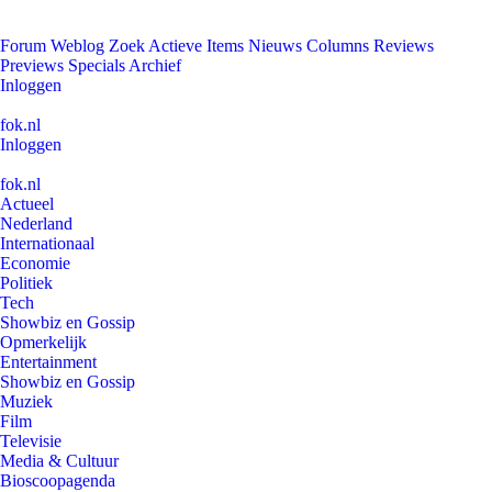
Forum
Weblog
Zoek
Actieve Items
Nieuws
Columns
Reviews
Previews
Specials
Archief
Inloggen
fok.nl
Inloggen
fok.nl
Actueel
Nederland
Internationaal
Economie
Politiek
Tech
Showbiz en Gossip
Opmerkelijk
Entertainment
Showbiz en Gossip
Muziek
Film
Televisie
Media & Cultuur
Bioscoopagenda