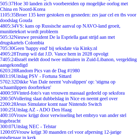
5
05:37
Hoe 30 landen zich voorbereiden op mogelijke oorlog met
China en Noord-Korea
11
05:35
Broer 135 keer gestoken en gesneden: zes jaar cel en tbs voor
doodslag Gouda
48
05:34
VS: kans op Russische aanval op NAVO-land groeit,
munitietekort wordt probleem
5
05:32
Nieuwe president De la Espriella gaat strijd aan met
drugskartels Colombia
7
05:30
Geen 'happy end' bij seksdate via Kinky.nl
49
05:28
Trump wil dat J.D. Vance hem in 2028 opvolgt
74
05:24
Israël meldt dood twee militairen in Zuid-Libanon, vergelding
aangekondigd
62
03:28
Random Pics van de Dag #1980
8
03:19
Uitslag PSV - Fortuna Sittard
57
02:32
Dikke Van Dale neemt 'vulvalippen' op: 'stigma op
schaamlippen doorbreken'
40
00:59
Vinted-foto's van vrouwen massaal gedeeld op seksfora
2
00:50
Vollering slaat dubbelslag in Nice en neemt geel over
22
00:28
Jesus Simulator komt naar Nintendo Switch
1
00:25
Uitslag AZ - ADO Den Haag
4
00:10
Vrouw krijgt door verwisseling het embryo van ander stel
ingebracht
3
00:07
Uitslag NEC - Telstar
12
00:05
Vrouw krijgt 30 maanden cel voor afpersing 12-jarige
misdienaar in kerk