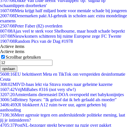
57
07/08
Dikke Van Dale neemt 'vulvalippen' op: 'stigma op
schaamlippen doorbreken'
16
07/08
Meta krijgt half miljard boete voor mentale schade bij jongeren
20
07/08
Denemarken pakt AI-gebruik in scholen aan: extra mondelinge
examens
25
07/08
Peter Faber (82) overleden
0
07/08
Ajax veel te sterk voor Shelbourne, maar houdt schade beperkt
1
07/08
Nieuwkomers schitteren bij ruime Europese zege FC Twente
19
07/08
Random Pics van de Dag #1978
Actieve items
Actieve items
Scrollbar gebruiken
opslaan
56
08:16
EU bekritiseert Meta en TikTok om verspreiden desinformatie
Ceuta
3
08:02
MIVD-baas lekt via Strava routes naar geheime kazerne
16
07:42
VrijMiBabes #316 (not very sfw!)
32
07:20
Amsterdams dierenasiel DOA overspoeld met babykonijntjes
30
06:54
Britney Spears: "Ik geloof dat ik heb gefaald als moeder"
34
06:49
XR blokkeert A12 ruim twee uur, agent gebeten bij
aanhouding
71
06:36
Meer agressie tegen een andersluidende politieke mening, laat
jij je intimideren?
47
05:37
PostNL-bezorger steekt bewoner na ruzie over pakket