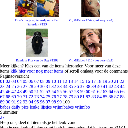
Foto's om je op te vrolijken - Fun
VrijMiBabes #242 (not very sfw!)
Saturday #123
Random Pics van de Dag #1282
VrijMiBabes #115 (not very sfw!)
Meer kijken? Kies een van de items hieronder, Voor meer van deze
items
klik hier voor nog meer items
of scroll omlaag voor de comments
Paginaoverzicht
01
02
03
04
05
06
07
08
09
10
11
12
13
14
15
16
17
18
19
20
21
22
23
24
25
26
27
28
29
30
31
32
33
34
35
36
37
38
39
40
41
42
43
44
45
46
47
48
49
50
51
52
53
54
55
56
57
58
59
60
61
62
63
64
65
66
67
68
69
70
71
72
73
74
75
76
77
78
79
80
81
82
83
84
85
86
87
88
89
90
91
92
93
94
95
96
97
98
99
100
babes
daily pics
leuke lijstjes
vrijmibabes
vrijmibo
Submitter:
27
Help ons; deel dit item als je het leuk vond
Heb je een leuk of interessant bericht gevonden dat je graag op FOK!