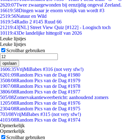
26
20:07
Twee zwaargewonden bij eenzijdig ongeval Zeeland.
166
19:58
Dingen waar je enorm vrolijk van wordt #3
25
19:56
Natuur en Wild
16
19:54
Radio 2 #145 Ruud 66
212
19:43
[NL] Street View Quiz [#122] - Loogisch toch
101
19:43
De landelijke hittegolf van 2026
Leuke lijstjes
Leuke lijstjes
Scrollbar gebruiken
opslaan
16
06:35
VrijMiBabes #316 (not very sfw!)
62
01:09
Random Pics van de Dag #1980
35
08/08
Random Pics van de Dag #1979
19
07/08
Random Pics van de Dag #1978
38
06/08
Random Pics van de Dag #1977
5
05/08
Zomervakantieweerbericht: aanhoudend zomers
12
05/08
Random Pics van de Dag #1976
23
04/08
Random Pics van de Dag #1975
7
03/08
VrijMiBabes #315 (not very sfw!)
41
03/08
Random Pics van de Dag #1974
Opmerkelijk
Opmerkelijk
Scrollbar gebruiken