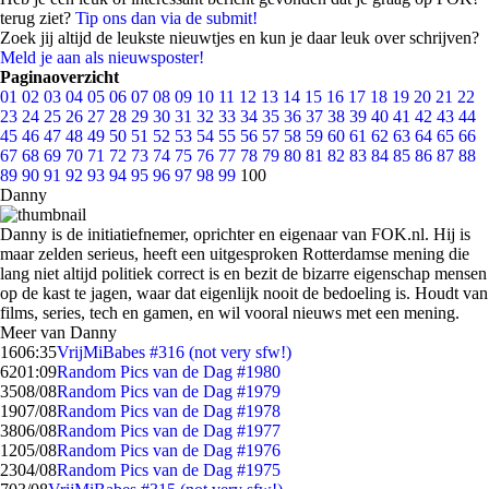
terug ziet?
Tip ons dan via de submit!
Zoek jij altijd de leukste nieuwtjes en kun je daar leuk over schrijven?
Meld je aan als nieuwsposter!
Paginaoverzicht
01
02
03
04
05
06
07
08
09
10
11
12
13
14
15
16
17
18
19
20
21
22
23
24
25
26
27
28
29
30
31
32
33
34
35
36
37
38
39
40
41
42
43
44
45
46
47
48
49
50
51
52
53
54
55
56
57
58
59
60
61
62
63
64
65
66
67
68
69
70
71
72
73
74
75
76
77
78
79
80
81
82
83
84
85
86
87
88
89
90
91
92
93
94
95
96
97
98
99
100
Danny
Danny is de initiatiefnemer, oprichter en eigenaar van FOK.nl. Hij is
maar zelden serieus, heeft een uitgesproken Rotterdamse mening die
lang niet altijd politiek correct is en bezit de bizarre eigenschap mensen
op de kast te jagen, waar dat eigenlijk nooit de bedoeling is. Houdt van
films, series, tech en gamen, en wil vooral nieuws met een mening.
Meer van Danny
16
06:35
VrijMiBabes #316 (not very sfw!)
62
01:09
Random Pics van de Dag #1980
35
08/08
Random Pics van de Dag #1979
19
07/08
Random Pics van de Dag #1978
38
06/08
Random Pics van de Dag #1977
12
05/08
Random Pics van de Dag #1976
23
04/08
Random Pics van de Dag #1975