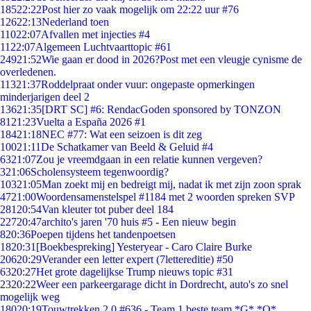
185
22:22
Post hier zo vaak mogelijk om 22:22 uur #76
126
22:13
Nederland toen
110
22:07
Afvallen met injecties #4
11
22:07
Algemeen Luchtvaarttopic #61
249
21:52
Wie gaan er dood in 2026?Post met een vleugje cynisme de
overledenen.
113
21:37
Roddelpraat onder vuur: ongepaste opmerkingen
minderjarigen deel 2
136
21:35
[DRT SC] #6: RendacGoden sponsored by TONZON
81
21:23
Vuelta a España 2026 #1
184
21:18
NEC #77: Wat een seizoen is dit zeg
100
21:11
De Schatkamer van Beeld & Geluid #4
63
21:07
Zou je vreemdgaan in een relatie kunnen vergeven?
3
21:06
Scholensysteem tegenwoordig?
103
21:05
Man zoekt mij en bedreigt mij, nadat ik met zijn zoon sprak
47
21:00
Woordensamenstelspel #1184 met 2 woorden spreken SVP
281
20:54
Van kleuter tot puber deel 184
227
20:47
archito's jaren '70 huis #5 - Een nieuw begin
8
20:36
Poepen tijdens het tandenpoetsen
18
20:31
[Boekbespreking] Yesteryear - Caro Claire Burke
206
20:29
Verander een letter expert (7lettereditie) #50
63
20:27
Het grote dagelijkse Trump nieuws topic #31
23
20:22
Weer een parkeergarage dicht in Dordrecht, auto's zo snel
mogelijk weg
180
20:19
Touwtrekken 2.0 #636 - Team 1 beste team *G* *O*