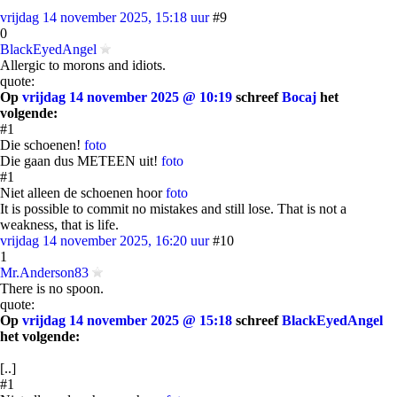
vrijdag 14 november 2025, 15:18 uur
#9
0
BlackEyedAngel
Allergic to morons and idiots.
quote:
Op
vrijdag 14 november 2025 @ 10:19
schreef
Bocaj
het
volgende:
#1
Die schoenen!
foto
Die gaan dus METEEN uit!
foto
#1
Niet alleen de schoenen hoor
foto
It is possible to commit no mistakes and still lose. That is not a
weakness, that is life.
vrijdag 14 november 2025, 16:20 uur
#10
1
Mr.Anderson83
There is no spoon.
quote:
Op
vrijdag 14 november 2025 @ 15:18
schreef
BlackEyedAngel
het volgende:
[..]
#1