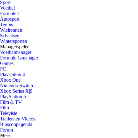
Sport
Voetbal
Formule 1
Autosport
Tennis
Wielrennen
Schaatsen
Wintersporten
Managerspelen
Voetbalmanager
Formule 1-manager
Games
PC
Playstation 4
Xbox One
Nintendo Switch
Xbox Series X|S
PlayStation 5
Film & TV
Film
Televisie
Trailers en Videos
Bioscoopagenda
Forum
Meer