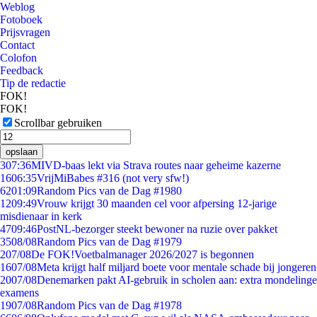
Weblog
Fotoboek
Prijsvragen
Contact
Colofon
Feedback
Tip de redactie
FOK!
FOK!
Scrollbar gebruiken
opslaan
3
07:36
MIVD-baas lekt via Strava routes naar geheime kazerne
16
06:35
VrijMiBabes #316 (not very sfw!)
62
01:09
Random Pics van de Dag #1980
12
09:49
Vrouw krijgt 30 maanden cel voor afpersing 12-jarige
misdienaar in kerk
47
09:46
PostNL-bezorger steekt bewoner na ruzie over pakket
35
08/08
Random Pics van de Dag #1979
2
07/08
De FOK!Voetbalmanager 2026/2027 is begonnen
16
07/08
Meta krijgt half miljard boete voor mentale schade bij jongeren
20
07/08
Denemarken pakt AI-gebruik in scholen aan: extra mondelinge
examens
19
07/08
Random Pics van de Dag #1978