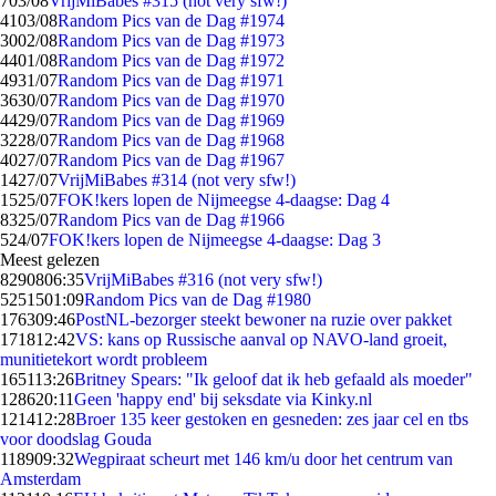
7
03/08
VrijMiBabes #315 (not very sfw!)
41
03/08
Random Pics van de Dag #1974
30
02/08
Random Pics van de Dag #1973
44
01/08
Random Pics van de Dag #1972
49
31/07
Random Pics van de Dag #1971
36
30/07
Random Pics van de Dag #1970
44
29/07
Random Pics van de Dag #1969
32
28/07
Random Pics van de Dag #1968
40
27/07
Random Pics van de Dag #1967
14
27/07
VrijMiBabes #314 (not very sfw!)
15
25/07
FOK!kers lopen de Nijmeegse 4-daagse: Dag 4
83
25/07
Random Pics van de Dag #1966
5
24/07
FOK!kers lopen de Nijmeegse 4-daagse: Dag 3
Meest gelezen
82908
06:35
VrijMiBabes #316 (not very sfw!)
52515
01:09
Random Pics van de Dag #1980
1763
09:46
PostNL-bezorger steekt bewoner na ruzie over pakket
1718
12:42
VS: kans op Russische aanval op NAVO-land groeit,
munitietekort wordt probleem
1651
13:26
Britney Spears: "Ik geloof dat ik heb gefaald als moeder"
1286
20:11
Geen 'happy end' bij seksdate via Kinky.nl
1214
12:28
Broer 135 keer gestoken en gesneden: zes jaar cel en tbs
voor doodslag Gouda
1189
09:32
Wegpiraat scheurt met 146 km/u door het centrum van
Amsterdam