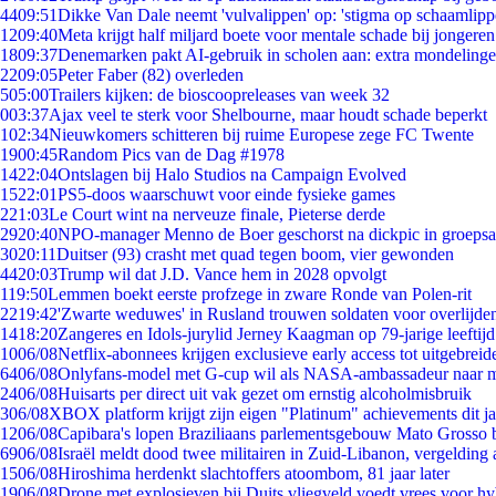
44
09:51
Dikke Van Dale neemt 'vulvalippen' op: 'stigma op schaamlip
12
09:40
Meta krijgt half miljard boete voor mentale schade bij jongeren
18
09:37
Denemarken pakt AI-gebruik in scholen aan: extra mondeling
22
09:05
Peter Faber (82) overleden
5
05:00
Trailers kijken: de bioscoopreleases van week 32
0
03:37
Ajax veel te sterk voor Shelbourne, maar houdt schade beperkt
1
02:34
Nieuwkomers schitteren bij ruime Europese zege FC Twente
19
00:45
Random Pics van de Dag #1978
14
22:04
Ontslagen bij Halo Studios na Campaign Evolved
15
22:01
PS5-doos waarschuwt voor einde fysieke games
2
21:03
Le Court wint na nerveuze finale, Pieterse derde
29
20:40
NPO-manager Menno de Boer geschorst na dickpic in groeps
30
20:11
Duitser (93) crasht met quad tegen boom, vier gewonden
44
20:03
Trump wil dat J.D. Vance hem in 2028 opvolgt
1
19:50
Lemmen boekt eerste profzege in zware Ronde van Polen-rit
22
19:42
'Zwarte weduwes' in Rusland trouwen soldaten voor overlijden
14
18:20
Zangeres en Idols-jurylid Jerney Kaagman op 79-jarige leeftij
10
06/08
Netflix-abonnees krijgen exclusieve early access tot uitgebreid
64
06/08
Onlyfans-model met G-cup wil als NASA-ambassadeur naar 
24
06/08
Huisarts per direct uit vak gezet om ernstig alcoholmisbruik
3
06/08
XBOX platform krijgt zijn eigen "Platinum" achievements dit ja
12
06/08
Capibara's lopen Braziliaans parlementsgebouw Mato Grosso 
69
06/08
Israël meldt dood twee militairen in Zuid-Libanon, vergeldin
15
06/08
Hiroshima herdenkt slachtoffers atoombom, 81 jaar later
19
06/08
Drone met explosieven bij Duits vliegveld voedt vrees voor hy