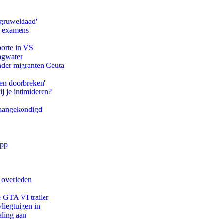
'gruweldaad'
e examens
oorte in VS
agwater
onder migranten Ceuta
pen doorbreken'
ij je intimideren?
g aangekondigd
app
d overleden
e GTA VI trailer
iegtuigen in
aling aan