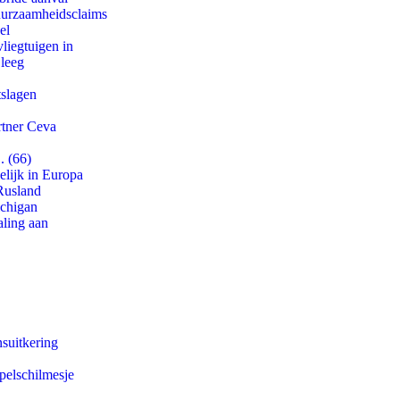
duurzaamheidsclaims
el
iegtuigen in
 leeg
tslagen
rtner Ceva
. (66)
lijk in Europa
Rusland
ichigan
aling aan
suitkering
pelschilmesje