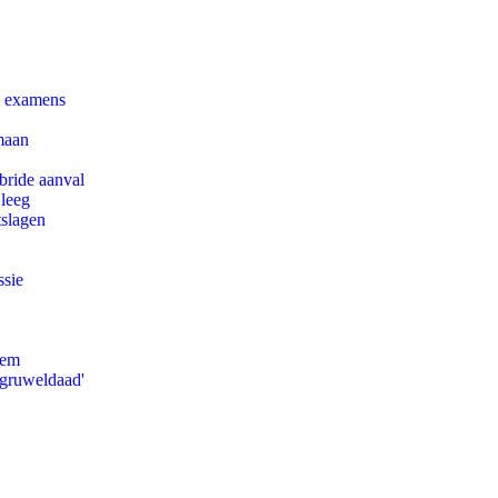
e examens
maan
bride aanval
 leeg
tslagen
ssie
eem
'gruweldaad'