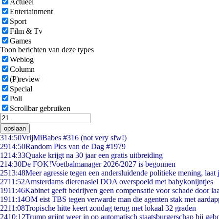
Actueel
Entertainment
Sport
Film & Tv
Games
Toon berichten van deze types
Weblog
Column
(P)review
Special
Poll
Scrollbar gebruiken
opslaan
3
14:50
VrijMiBabes #316 (not very sfw!)
29
14:50
Random Pics van de Dag #1979
12
14:33
Quake krijgt na 30 jaar een gratis uitbreiding
2
14:30
De FOK!Voetbalmanager 2026/2027 is begonnen
25
13:48
Meer agressie tegen een andersluidende politieke mening, laat j
27
11:52
Amsterdams dierenasiel DOA overspoeld met babykonijntjes
19
11:46
Kabinet geeft bedrijven geen compensatie voor schade door la
19
11:14
OM eist TBS tegen verwarde man die agenten stak met aardap
22
11:08
Tropische hitte keert zondag terug met lokaal 32 graden
24
10:12
Trump grijpt weer in op automatisch staatsburgerschap bij geb