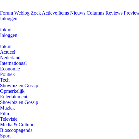
Forum
Weblog
Zoek
Actieve Items
Nieuws
Columns
Reviews
Previe
Inloggen
fok.nl
Inloggen
fok.nl
Actueel
Nederland
Internationaal
Economie
Politiek
Tech
Showbiz en Gossip
Opmerkelijk
Entertainment
Showbiz en Gossip
Muziek
Film
Televisie
Media & Cultuur
Bioscoopagenda
Sport