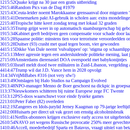
12
15:52
Quake krijgt na 30 jaar een gratis uitbreiding
29
15:46
Random Pics van de Dag #1979
32
15:43
Ceuta-leider noemt Marokkaanse grensaanval door migranten 
18
15:41
Denemarken pakt AI-gebruik in scholen aan: extra mondeling
22
15:40
Tropische hitte keert zondag terug met lokaal 32 graden
24
15:35
Trump grijpt weer in op automatisch staatsburgerschap bij geb
19
15:34
Kabinet geeft bedrijven geen compensatie voor schade door la
36
15:28
Spaanse politie: minstens tien voor terrorisme veroordeelden 
30
15:28
Duitser (93) crasht met quad tegen boom, vier gewonden
44
15:15
Dikke Van Dale neemt 'vulvalippen' op: 'stigma op schaamlip
25
15:13
Meer agressie tegen een andersluidende politieke mening, laat j
27
15:09
Amsterdams dierenasiel DOA overspoeld met babykonijntjes
69
15:03
Israël meldt dood twee militairen in Zuid-Libanon, vergeldin
44
14:47
Trump wil dat J.D. Vance hem in 2028 opvolgt
3
14:34
VrijMiBabes #316 (not very sfw!)
14
13:49
Ontslagen bij Halo Studios na Campaign Evolved
29
13:48
NPO-manager Menno de Boer geschorst na dickpic in groeps
1
13:37
Nieuwkomers schitteren bij ruime Europese zege FC Twente
15
13:12
PS5-doos waarschuwt voor einde fysieke games
22
13:01
Peter Faber (82) overleden
14
12:19
Zangeres en Idols-jurylid Jerney Kaagman op 79-jarige leeftij
24
12:00
Huisarts per direct uit vak gezet om ernstig alcoholmisbruik
10
11:41
Netflix-abonnees krijgen exclusieve early access tot uitgebreid
26
10:54
NAVO zet wegens Russische provocatie 250% meer gevechtsvl
14
10:46
Accell, moederbedrijf Sparta en Batavus, vraagt uitstel van bet