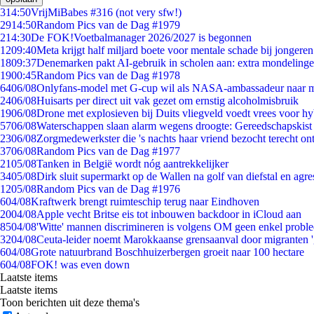
3
14:50
VrijMiBabes #316 (not very sfw!)
29
14:50
Random Pics van de Dag #1979
2
14:30
De FOK!Voetbalmanager 2026/2027 is begonnen
12
09:40
Meta krijgt half miljard boete voor mentale schade bij jongeren
18
09:37
Denemarken pakt AI-gebruik in scholen aan: extra mondeling
19
00:45
Random Pics van de Dag #1978
64
06/08
Onlyfans-model met G-cup wil als NASA-ambassadeur naar 
24
06/08
Huisarts per direct uit vak gezet om ernstig alcoholmisbruik
19
06/08
Drone met explosieven bij Duits vliegveld voedt vrees voor hy
57
06/08
Waterschappen slaan alarm wegens droogte: Gereedschapskist
23
06/08
Zorgmedewerkster die 's nachts haar vriend bezocht terecht on
37
06/08
Random Pics van de Dag #1977
21
05/08
Tanken in België wordt nóg aantrekkelijker
34
05/08
Dirk sluit supermarkt op de Wallen na golf van diefstal en agre
12
05/08
Random Pics van de Dag #1976
6
04/08
Kraftwerk brengt ruimteschip terug naar Eindhoven
20
04/08
Apple vecht Britse eis tot inbouwen backdoor in iCloud aan
85
04/08
'Witte' mannen discrimineren is volgens OM geen enkel probl
32
04/08
Ceuta-leider noemt Marokkaanse grensaanval door migranten 
6
04/08
Grote natuurbrand Boschhuizerbergen groeit naar 100 hectare
6
04/08
FOK! was even down
Laatste items
Laatste items
Toon berichten uit deze thema's