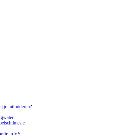
ij je intimideren?
agwater
pelschilmesje
oorte in VS