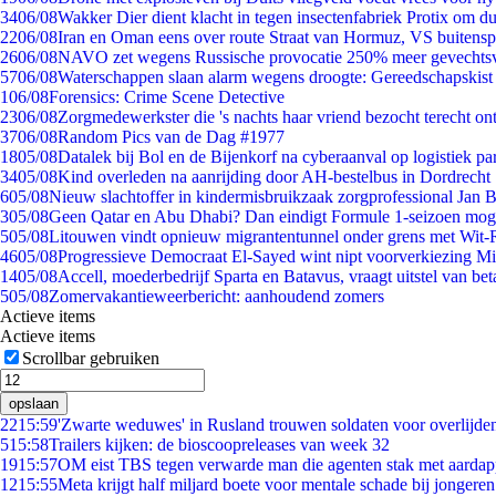
34
06/08
Wakker Dier dient klacht in tegen insectenfabriek Protix om 
22
06/08
Iran en Oman eens over route Straat van Hormuz, VS buitensp
26
06/08
NAVO zet wegens Russische provocatie 250% meer gevechtsvl
57
06/08
Waterschappen slaan alarm wegens droogte: Gereedschapskist
1
06/08
Forensics: Crime Scene Detective
23
06/08
Zorgmedewerkster die 's nachts haar vriend bezocht terecht on
37
06/08
Random Pics van de Dag #1977
18
05/08
Datalek bij Bol en de Bijenkorf na cyberaanval op logistiek pa
34
05/08
Kind overleden na aanrijding door AH-bestelbus in Dordrecht
6
05/08
Nieuw slachtoffer in kindermisbruikzaak zorgprofessional Jan B
3
05/08
Geen Qatar en Abu Dhabi? Dan eindigt Formule 1-seizoen moge
5
05/08
Litouwen vindt opnieuw migrantentunnel onder grens met Wit-
46
05/08
Progressieve Democraat El-Sayed wint nipt voorverkiezing M
14
05/08
Accell, moederbedrijf Sparta en Batavus, vraagt uitstel van bet
5
05/08
Zomervakantieweerbericht: aanhoudend zomers
Actieve items
Actieve items
Scrollbar gebruiken
opslaan
22
15:59
'Zwarte weduwes' in Rusland trouwen soldaten voor overlijden
5
15:58
Trailers kijken: de bioscoopreleases van week 32
19
15:57
OM eist TBS tegen verwarde man die agenten stak met aardap
12
15:55
Meta krijgt half miljard boete voor mentale schade bij jongeren