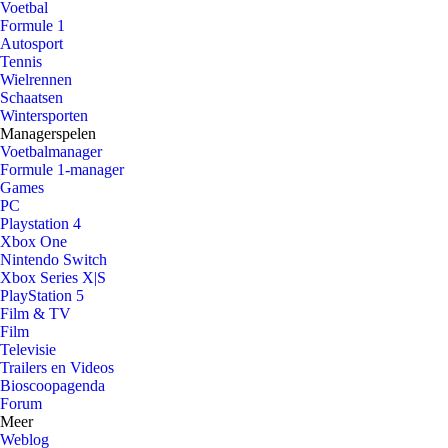
Voetbal
Formule 1
Autosport
Tennis
Wielrennen
Schaatsen
Wintersporten
Managerspelen
Voetbalmanager
Formule 1-manager
Games
PC
Playstation 4
Xbox One
Nintendo Switch
Xbox Series X|S
PlayStation 5
Film & TV
Film
Televisie
Trailers en Videos
Bioscoopagenda
Forum
Meer
Weblog