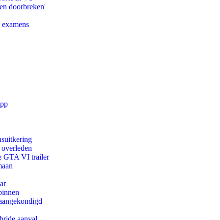
pen doorbreken'
e examens
app
suitkering
d overleden
e GTA VI trailer
maan
ar
binnen
g aangekondigd
bride aanval