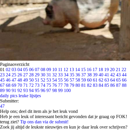
Paginaoverzicht
01
02
03
04
05
06
07
08
09
10
11
12
13
14
15
16
17
18
19
20
21
22
23
24
25
26
27
28
29
30
31
32
33
34
35
36
37
38
39
40
41
42
43
44
45
46
47
48
49
50
51
52
53
54
55
56
57
58
59
60
61
62
63
64
65
66
67
68
69
70
71
72
73
74
75
76
77
78
79
80
81
82
83
84
85
86
87
88
89
90
91
92
93
94
95
96
97
98
99
100
daily pics
leuke lijstjes
Submitter:
47
Help ons; deel dit item als je het leuk vond
Heb je een leuk of interessant bericht gevonden dat je graag op FOK!
terug ziet?
Tip ons dan via de submit!
Zoek jij altijd de leukste nieuwtjes en kun je daar leuk over schrijven?