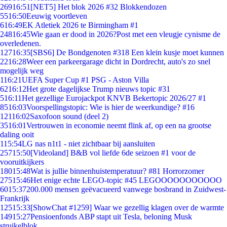
269
16:51
[NET5] Het blok 2026 #32 Blokkendozen
55
16:50
Eeuwig voortleven
6
16:49
EK Atletiek 2026 te Birmingham #1
248
16:45
Wie gaan er dood in 2026?Post met een vleugje cynisme de
overledenen.
127
16:35
[SBS6] De Bondgenoten #318 Een klein kusje moet kunnen
22
16:28
Weer een parkeergarage dicht in Dordrecht, auto's zo snel
mogelijk weg
1
16:21
UEFA Super Cup #1 PSG - Aston Villa
62
16:12
Het grote dagelijkse Trump nieuws topic #31
5
16:11
Het gezellige Eurojackpot KNVB Bekertopic 2026/27 #1
85
16:03
Voorspellingstopic: Wie is hier de weerkundige? #16
121
16:02
Saxofoon sound (deel 2)
35
16:01
Vertrouwen in economie neemt flink af, op een na grootse
daling ooit
1
15:54
LG nas n1t1 - niet zichtbaar bij aansluiten
257
15:50
[Videoland] B&B vol liefde 6de seizoen #1 voor de
vooruitkijkers
180
15:48
Wat is jullie binnenhuistemperatuur? #81 Horrorzomer
275
15:46
Het enige echte LEGO-topic #45 LEGOOOOOOOOOOO
60
15:37
200.000 mensen geëvacueerd vanwege bosbrand in Zuidwest-
Frankrijk
125
15:33
[ShowChat #1259] Waar we gezellig klagen over de warmte
149
15:27
Pensioenfonds ABP stapt uit Tesla, beloning Musk
struikelblok