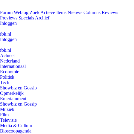
Forum
Weblog
Zoek
Actieve Items
Nieuws
Columns
Reviews
Previews
Specials
Archief
Inloggen
fok.nl
Inloggen
fok.nl
Actueel
Nederland
Internationaal
Economie
Politiek
Tech
Showbiz en Gossip
Opmerkelijk
Entertainment
Showbiz en Gossip
Muziek
Film
Televisie
Media & Cultuur
Bioscoopagenda