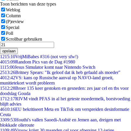
Toon berichten van deze types
Weblog
Column
(P)review
Special
Poll
Scrollbar gebruiken
opslaan
12
15:10
VrijMiBabes #316 (not very sfw!)
40
15:09
Random Pics van de Dag #1980
11
15:00
Jesus Simulator komt naar Nintendo Switch
25
13:26
Britney Spears: "Ik geloof dat ik heb gefaald als moeder"
40
12:42
VS: kans op Russische aanval op NAVO-land groeit,
munitietekort wordt probleem
15
12:28
Broer 135 keer gestoken en gesneden: zes jaar cel en tbs voor
doodslag Gouda
17
12:17
RIVM vindt PFAS in al het geteste moedermelk, borstvoeding
blijft advies
46
10:16
EU bekritiseert Meta en TikTok om verspreiden desinformatie
Ceuta
33
09:53
Houthi's vallen Saoedi-Arabië en Jemen aan, dreigen met
blokkade olieroute
11
09:49
Vrouw krijgt 30 maanden cel voor afpersing 12-jarige