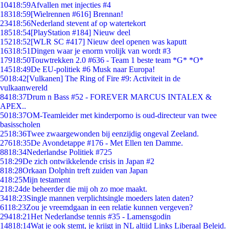
104
18:59
Afvallen met injecties #4
183
18:59
[Wielrennen #616] Brennan!
234
18:56
Nederland stevent af op watertekort
185
18:54
[PlayStation #184] Nieuw deel
152
18:52
[WLR SC #417] Nieuw deel openen was kaputt
163
18:51
Dingen waar je enorm vrolijk van wordt #3
179
18:50
Touwtrekken 2.0 #636 - Team 1 beste team *G* *O*
145
18:49
De EU-politiek #6 Musk naar Europa!
50
18:42
[Vulkanen] The Ring of Fire #9: Activiteit in de
vulkaanwereld
84
18:37
Drum n Bass #52 - FOREVER MARCUS INTALEX &
APEX..
50
18:37
OM-Teamleider met kinderporno is oud-directeur van twee
basisscholen
25
18:36
Twee zwaargewonden bij eenzijdig ongeval Zeeland.
276
18:35
De Avondetappe #176 - Met Ellen ten Damme.
88
18:34
Nederlandse Politiek #725
5
18:29
De zich ontwikkelende crisis in Japan #2
8
18:28
Orkaan Dolphin treft zuiden van Japan
4
18:25
Mijn testament
2
18:24
de beheerder die mij oh zo moe maakt.
34
18:23
Single mannen verplichtsingle moeders laten daten?
61
18:23
Zou je vreemdgaan in een relatie kunnen vergeven?
294
18:21
Het Nederlandse tennis #35 - Lamensgodin
148
18:14
Wat je ook stemt, je krijgt in NL altijd Links Liberaal Beleid.