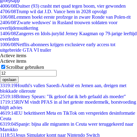
groepsapp
40
06/08
Duitser (93) crasht met quad tegen boom, vier gewonden
47
06/08
Trump wil dat J.D. Vance hem in 2028 opvolgt
1
06/08
Lemmen boekt eerste profzege in zware Ronde van Polen-rit
24
06/08
'Zwarte weduwes' in Rusland trouwen soldaten voor
overlijdensuitkering
14
06/08
Zangeres en Idols-jurylid Jerney Kaagman op 79-jarige leeftijd
overleden
10
06/08
Netflix-abonnees krijgen exclusieve early access tot
uitgebreide GTA VI trailer
Actieve items
Actieve items
Scrollbar gebruiken
opslaan
33
19:19
Houthi's vallen Saoedi-Arabië en Jemen aan, dreigen met
blokkade olieroute
25
19:18
Britney Spears: "Ik geloof dat ik heb gefaald als moeder"
17
19:15
RIVM vindt PFAS in al het geteste moedermelk, borstvoeding
blijft advies
46
19:14
EU bekritiseert Meta en TikTok om verspreiden desinformatie
Ceuta
63
19:04
Spanje: bijna alle migranten in Ceuta weer teruggekeerd naar
Marokko
11
18:51
Jesus Simulator komt naar Nintendo Switch