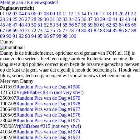
Meld je aan als nieuwsposter!
Paginaoverzicht
01
02
03
04
05
06
07
08
09
10
11
12
13
14
15
16
17
18
19
20
21
22
23
24
25
26
27
28
29
30
31
32
33
34
35
36
37
38
39
40
41
42
43
44
45
46
47
48
49
50
51
52
53
54
55
56
57
58
59
60
61
62
63
64
65
66
67
68
69
70
71
72
73
74
75
76
77
78
79
80
81
82
83
84
85
86
87
88
89
90
91
92
93
94
95
96
97
98
99
100
Danny
Danny is de initiatiefnemer, oprichter en eigenaar van FOK.nl. Hij is
maar zelden serieus, heeft een uitgesproken Rotterdamse mening die
lang niet altijd politiek correct is en bezit de bizarre eigenschap mensen
op de kast te jagen, waar dat eigenlijk nooit de bedoeling is. Houdt van
films, series, tech en gamen, en wil vooral nieuws met een mening.
Meer van Danny
40
15:09
Random Pics van de Dag #1980
12
15:10
VrijMiBabes #316 (not very sfw!)
35
00:07
Random Pics van de Dag #1979
19
07/08
Random Pics van de Dag #1978
38
06/08
Random Pics van de Dag #1977
12
05/08
Random Pics van de Dag #1976
23
04/08
Random Pics van de Dag #1975
7
03/08
VrijMiBabes #315 (not very sfw!)
41
03/08
Random Pics van de Dag #1974
30
02/08
Random Pics van de Dag #1973