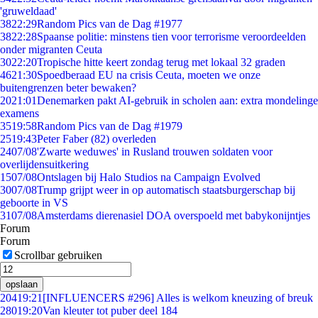
'gruweldaad'
38
22:29
Random Pics van de Dag #1977
38
22:28
Spaanse politie: minstens tien voor terrorisme veroordeelden
onder migranten Ceuta
30
22:20
Tropische hitte keert zondag terug met lokaal 32 graden
46
21:30
Spoedberaad EU na crisis Ceuta, moeten we onze
buitengrenzen beter bewaken?
20
21:01
Denemarken pakt AI-gebruik in scholen aan: extra mondelinge
examens
35
19:58
Random Pics van de Dag #1979
25
19:43
Peter Faber (82) overleden
24
07/08
'Zwarte weduwes' in Rusland trouwen soldaten voor
overlijdensuitkering
15
07/08
Ontslagen bij Halo Studios na Campaign Evolved
30
07/08
Trump grijpt weer in op automatisch staatsburgerschap bij
geboorte in VS
31
07/08
Amsterdams dierenasiel DOA overspoeld met babykonijntjes
Forum
Forum
Scrollbar gebruiken
opslaan
204
19:21
[INFLUENCERS #296] Alles is welkom kneuzing of breuk
280
19:20
Van kleuter tot puber deel 184