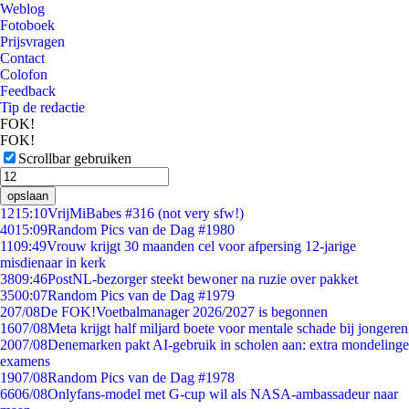
Weblog
Fotoboek
Prijsvragen
Contact
Colofon
Feedback
Tip de redactie
FOK!
FOK!
Scrollbar gebruiken
opslaan
12
15:10
VrijMiBabes #316 (not very sfw!)
40
15:09
Random Pics van de Dag #1980
11
09:49
Vrouw krijgt 30 maanden cel voor afpersing 12-jarige
misdienaar in kerk
38
09:46
PostNL-bezorger steekt bewoner na ruzie over pakket
35
00:07
Random Pics van de Dag #1979
2
07/08
De FOK!Voetbalmanager 2026/2027 is begonnen
16
07/08
Meta krijgt half miljard boete voor mentale schade bij jongeren
20
07/08
Denemarken pakt AI-gebruik in scholen aan: extra mondelinge
examens
19
07/08
Random Pics van de Dag #1978
66
06/08
Onlyfans-model met G-cup wil als NASA-ambassadeur naar