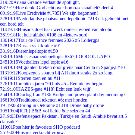
3
19:20
Ariana Grande verlaat de spotlight.
88
19:19
Hoe denkt God echt over homo-seksualiteit? deel 4
60
19:19
[Live Eredivisie #1785] We zijn begonnen!
228
19:19
Nederlandse plaatsnamen lepeltopic #213 elk gehucht met
een bord telt
114
19:18
Huisarts doet haar werk onder invloed van alcohol
36
19:18
Het hele alfabet #108 en 4letterwoord
136
19:17
Tour de France femmes 2026 #5 Lollergps
228
19:17
Russia vs Ukraine #91
38
19:16
Dierenlepeltopic #150
136
19:16
Meisjesnamenlepeltopic #367 LOOOOL LAPO
245
19:15
Voetballers lepel topic #16
159
19:13
Migranten breken door grens naar Ceuta in Spanje,l #10
113
19:12
Koopzegels sparen bij AH duurt straks 2x zo lang
149
19:11
Sterren toen en nu #11
226
19:11
archito's jaren '70 huis #5 - Een nieuw begin
72
19:10
[HAZES-gate #118] Echt een leuk wijf
254
19:10
Oorlog Iran #136 Bridge and powerplant day incoming?
166
19:09
Traditioneel tekenen #6; met honden
191
19:06
Oorlog in Oekraïne #1318 Drone baby drone
195
19:04
[RTL] B&B vol liefde 6de seizoen #4
27
19:03
Defensiepact Pakistan, Turkije en Saudi-Arabië bevat art.5
clausule?
1
19:01
Post hier je favoriete SHO podcast!
55
19:00
Huisarts verkracht vrouw.