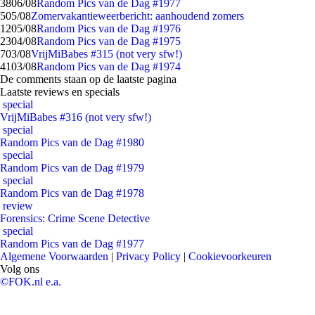
38
06/08
Random Pics van de Dag #1977
5
05/08
Zomervakantieweerbericht: aanhoudend zomers
12
05/08
Random Pics van de Dag #1976
23
04/08
Random Pics van de Dag #1975
7
03/08
VrijMiBabes #315 (not very sfw!)
41
03/08
Random Pics van de Dag #1974
De comments staan op de laatste pagina
Laatste reviews en specials
special
VrijMiBabes #316 (not very sfw!)
special
Random Pics van de Dag #1980
special
Random Pics van de Dag #1979
special
Random Pics van de Dag #1978
review
Forensics: Crime Scene Detective
special
Random Pics van de Dag #1977
Algemene Voorwaarden
|
Privacy Policy
|
Cookievoorkeuren
Volg ons
©FOK.nl e.a.