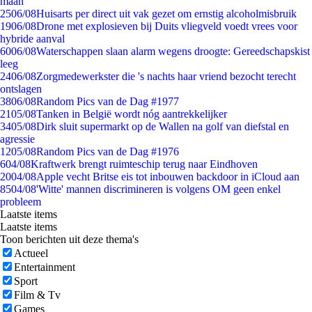
maan
25
06/08
Huisarts per direct uit vak gezet om ernstig alcoholmisbruik
19
06/08
Drone met explosieven bij Duits vliegveld voedt vrees voor
hybride aanval
60
06/08
Waterschappen slaan alarm wegens droogte: Gereedschapskist
leeg
24
06/08
Zorgmedewerkster die 's nachts haar vriend bezocht terecht
ontslagen
38
06/08
Random Pics van de Dag #1977
21
05/08
Tanken in België wordt nóg aantrekkelijker
34
05/08
Dirk sluit supermarkt op de Wallen na golf van diefstal en
agressie
12
05/08
Random Pics van de Dag #1976
6
04/08
Kraftwerk brengt ruimteschip terug naar Eindhoven
20
04/08
Apple vecht Britse eis tot inbouwen backdoor in iCloud aan
85
04/08
'Witte' mannen discrimineren is volgens OM geen enkel
probleem
Laatste items
Laatste items
Toon berichten uit deze thema's
Actueel
Entertainment
Sport
Film & Tv
Games