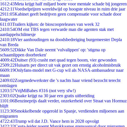
16
12:43
Meta krijgt half miljard boete voor mentale schade bij jongeren
42
12:11
Voedselprijzen wereldwijd op hoogste niveau in ruim drie jaar
29
11:05
Kabinet geeft bedrijven geen compensatie voor schade door
laagwater
6
11:03
Trailers kijken: de bioscoopreleases van week 32
24
10:54
OM eist TBS tegen verwarde man die agenten stak met
aardappelschilmesje
24
10:18
Vier aanhoudingen na doodsbedreiging burgemeester Depla
van Breda
56
09:52
Dikke Van Dale neemt 'vulvalippen' op: 'stigma op
schaamlippen doorbreken'
40
09:42
Duitser (93) crasht met quad tegen boom, vier gewonden
25
09:22
Huisarts per direct uit vak gezet om ernstig alcoholmisbruik
66
09:19
Onlyfans-model met G-cup wil als NASA-ambassadeur naar
maan
24
09:02
Zorgmedewerkster die 's nachts haar vriend bezocht terecht
ontslagen
12
03:57
VrijMiBabes #316 (not very sfw!)
23
03:02
Quake krijgt na 30 jaar een gratis uitbreiding
11
01:06
Benzineprijs daalt verder, onzekerheid over Straat van Hormuz
blijft
11
23:30
Smokkelbende opgerold in Spanje, verdienden miljoenen aan
migranten
47
22:43
Trump wil dat J.D. Vance hem in 2028 opvolgt
34
22:32
Ceuta-leider noemt Marokkaanse grensaanval door migranten