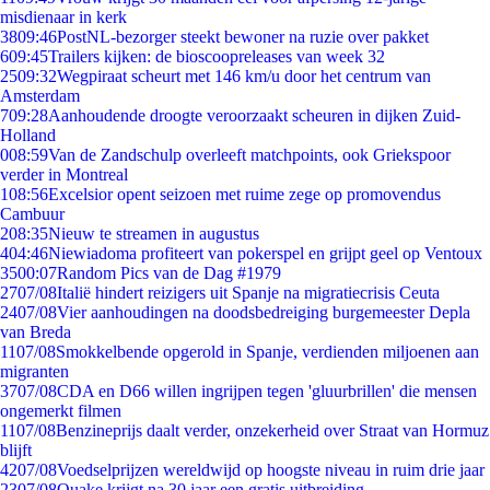
misdienaar in kerk
38
09:46
PostNL-bezorger steekt bewoner na ruzie over pakket
6
09:45
Trailers kijken: de bioscoopreleases van week 32
25
09:32
Wegpiraat scheurt met 146 km/u door het centrum van
Amsterdam
7
09:28
Aanhoudende droogte veroorzaakt scheuren in dijken Zuid-
Holland
0
08:59
Van de Zandschulp overleeft matchpoints, ook Griekspoor
verder in Montreal
1
08:56
Excelsior opent seizoen met ruime zege op promovendus
Cambuur
2
08:35
Nieuw te streamen in augustus
4
04:46
Niewiadoma profiteert van pokerspel en grijpt geel op Ventoux
35
00:07
Random Pics van de Dag #1979
27
07/08
Italië hindert reizigers uit Spanje na migratiecrisis Ceuta
24
07/08
Vier aanhoudingen na doodsbedreiging burgemeester Depla
van Breda
11
07/08
Smokkelbende opgerold in Spanje, verdienden miljoenen aan
migranten
37
07/08
CDA en D66 willen ingrijpen tegen 'gluurbrillen' die mensen
ongemerkt filmen
11
07/08
Benzineprijs daalt verder, onzekerheid over Straat van Hormuz
blijft
42
07/08
Voedselprijzen wereldwijd op hoogste niveau in ruim drie jaar
23
07/08
Quake krijgt na 30 jaar een gratis uitbreiding