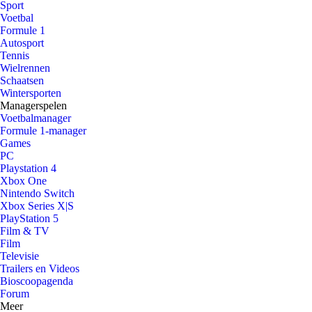
Sport
Voetbal
Formule 1
Autosport
Tennis
Wielrennen
Schaatsen
Wintersporten
Managerspelen
Voetbalmanager
Formule 1-manager
Games
PC
Playstation 4
Xbox One
Nintendo Switch
Xbox Series X|S
PlayStation 5
Film & TV
Film
Televisie
Trailers en Videos
Bioscoopagenda
Forum
Meer