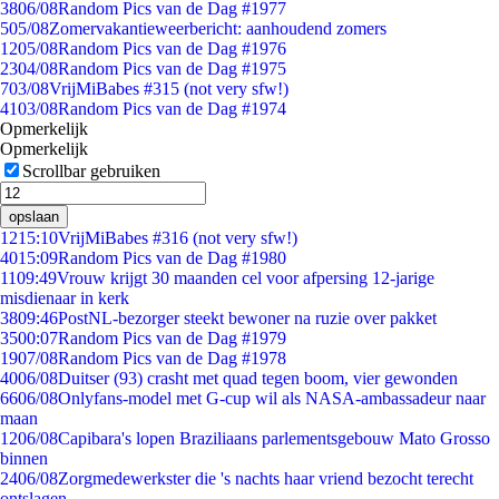
38
06/08
Random Pics van de Dag #1977
5
05/08
Zomervakantieweerbericht: aanhoudend zomers
12
05/08
Random Pics van de Dag #1976
23
04/08
Random Pics van de Dag #1975
7
03/08
VrijMiBabes #315 (not very sfw!)
41
03/08
Random Pics van de Dag #1974
Opmerkelijk
Opmerkelijk
Scrollbar gebruiken
opslaan
12
15:10
VrijMiBabes #316 (not very sfw!)
40
15:09
Random Pics van de Dag #1980
11
09:49
Vrouw krijgt 30 maanden cel voor afpersing 12-jarige
misdienaar in kerk
38
09:46
PostNL-bezorger steekt bewoner na ruzie over pakket
35
00:07
Random Pics van de Dag #1979
19
07/08
Random Pics van de Dag #1978
40
06/08
Duitser (93) crasht met quad tegen boom, vier gewonden
66
06/08
Onlyfans-model met G-cup wil als NASA-ambassadeur naar
maan
12
06/08
Capibara's lopen Braziliaans parlementsgebouw Mato Grosso
binnen
24
06/08
Zorgmedewerkster die 's nachts haar vriend bezocht terecht
ontslagen