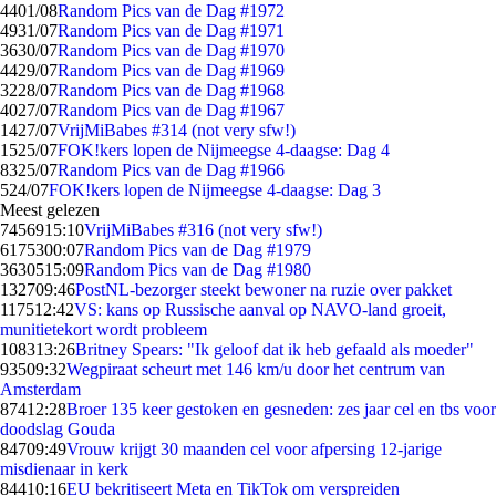
44
01/08
Random Pics van de Dag #1972
49
31/07
Random Pics van de Dag #1971
36
30/07
Random Pics van de Dag #1970
44
29/07
Random Pics van de Dag #1969
32
28/07
Random Pics van de Dag #1968
40
27/07
Random Pics van de Dag #1967
14
27/07
VrijMiBabes #314 (not very sfw!)
15
25/07
FOK!kers lopen de Nijmeegse 4-daagse: Dag 4
83
25/07
Random Pics van de Dag #1966
5
24/07
FOK!kers lopen de Nijmeegse 4-daagse: Dag 3
Meest gelezen
74569
15:10
VrijMiBabes #316 (not very sfw!)
61753
00:07
Random Pics van de Dag #1979
36305
15:09
Random Pics van de Dag #1980
1327
09:46
PostNL-bezorger steekt bewoner na ruzie over pakket
1175
12:42
VS: kans op Russische aanval op NAVO-land groeit,
munitietekort wordt probleem
1083
13:26
Britney Spears: "Ik geloof dat ik heb gefaald als moeder"
935
09:32
Wegpiraat scheurt met 146 km/u door het centrum van
Amsterdam
874
12:28
Broer 135 keer gestoken en gesneden: zes jaar cel en tbs voor
doodslag Gouda
847
09:49
Vrouw krijgt 30 maanden cel voor afpersing 12-jarige
misdienaar in kerk
844
10:16
EU bekritiseert Meta en TikTok om verspreiden