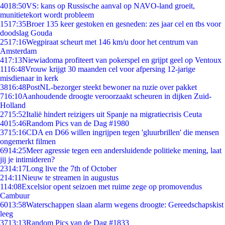
40
18:50
VS: kans op Russische aanval op NAVO-land groeit,
munitietekort wordt probleem
15
17:35
Broer 135 keer gestoken en gesneden: zes jaar cel en tbs voor
doodslag Gouda
25
17:16
Wegpiraat scheurt met 146 km/u door het centrum van
Amsterdam
4
17:13
Niewiadoma profiteert van pokerspel en grijpt geel op Ventoux
11
16:48
Vrouw krijgt 30 maanden cel voor afpersing 12-jarige
misdienaar in kerk
38
16:48
PostNL-bezorger steekt bewoner na ruzie over pakket
7
16:10
Aanhoudende droogte veroorzaakt scheuren in dijken Zuid-
Holland
27
15:52
Italië hindert reizigers uit Spanje na migratiecrisis Ceuta
40
15:46
Random Pics van de Dag #1980
37
15:16
CDA en D66 willen ingrijpen tegen 'gluurbrillen' die mensen
ongemerkt filmen
69
14:25
Meer agressie tegen een andersluidende politieke mening, laat
jij je intimideren?
23
14:17
Long live the 7th of October
2
14:11
Nieuw te streamen in augustus
1
14:08
Excelsior opent seizoen met ruime zege op promovendus
Cambuur
60
13:58
Waterschappen slaan alarm wegens droogte: Gereedschapskist
leeg
37
13:13
Random Pics van de Dag #1833