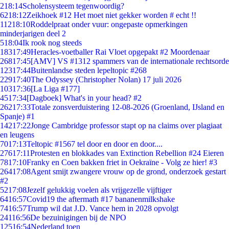
2
18:14
Scholensysteem tegenwoordig?
62
18:12
Zeikhoek #12 Het moet niet gekker worden # echt !!
112
18:10
Roddelpraat onder vuur: ongepaste opmerkingen
minderjarigen deel 2
5
18:04
Ik rook nog steeds
183
17:49
Heracles-voetballer Rai Vloet opgepakt #2 Moordenaar
268
17:45
[AMV] VS #1312 spammers van de internationale rechtsorde
123
17:44
Buitenlandse steden lepeltopic #268
229
17:40
The Odyssey (Christopher Nolan) 17 juli 2026
103
17:36
[La Liga #177]
45
17:34
[Dagboek] What's in your head? #2
262
17:33
Totale zonsverduistering 12-08-2026 (Groenland, IJsland en
Spanje) #1
142
17:22
Jonge Cambridge professor stapt op na claims over plagiaat
en leugens
70
17:13
Teltopic #1567 tel door en door en door....
276
17:11
Protesten en blokkades van Extinction Rebellion #24 Eieren
78
17:10
Franky en Coen bakken friet in Oekraïne - Volg ze hier! #3
264
17:08
Agent smijt zwangere vrouw op de grond, onderzoek gestart
#2
52
17:08
Jezelf gelukkig voelen als vrijgezelle vijftiger
64
16:57
Covid19 the aftermath #17 bananenmilkshake
74
16:57
Trump wil dat J.D. Vance hem in 2028 opvolgt
241
16:56
De bezuinigingen bij de NPO
125
16:54
Nederland toen