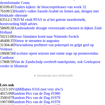
desinformatie Ceuta
831
09:45
Trailers kijken: de bioscoopreleases van week 32
761
09:53
Houthi's vallen Saoedi-Arabië en Jemen aan, dreigen met
blokkade olieroute
635
12:17
RIVM vindt PFAS in al het geteste moedermelk,
borstvoeding blijft advies
586
09:28
Aanhoudende droogte veroorzaakt scheuren in dijken Zuid-
Holland
502
15:00
Jesus Simulator komt naar Nintendo Switch
464
08:35
Nieuw te streamen in augustus
313
04:46
Niewiadoma profiteert van pokerspel en grijpt geel op
Ventoux
186
08:56
Excelsior opent seizoen met ruime zege op promovendus
Cambuur
178
08:59
Van de Zandschulp overleeft matchpoints, ook Griekspoor
verder in Montreal
▼ Advertentie door Refinery89
Lees ook
12
15:10
VrijMiBabes #316 (not very sfw!)
40
15:09
Random Pics van de Dag #1980
35
00:07
Random Pics van de Dag #1979
19
07/08
Random Pics van de Dag #1978