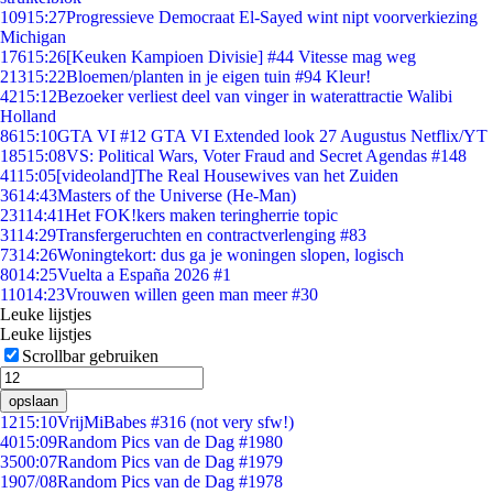
109
15:27
Progressieve Democraat El-Sayed wint nipt voorverkiezing
Michigan
176
15:26
[Keuken Kampioen Divisie] #44 Vitesse mag weg
213
15:22
Bloemen/planten in je eigen tuin #94 Kleur!
42
15:12
Bezoeker verliest deel van vinger in waterattractie Walibi
Holland
86
15:10
GTA VI #12 GTA VI Extended look 27 Augustus Netflix/YT
185
15:08
VS: Political Wars, Voter Fraud and Secret Agendas #148
41
15:05
[videoland]The Real Housewives van het Zuiden
36
14:43
Masters of the Universe (He-Man)
231
14:41
Het FOK!kers maken teringherrie topic
31
14:29
Transfergeruchten en contractverlenging #83
73
14:26
Woningtekort: dus ga je woningen slopen, logisch
80
14:25
Vuelta a España 2026 #1
110
14:23
Vrouwen willen geen man meer #30
Leuke lijstjes
Leuke lijstjes
Scrollbar gebruiken
opslaan
12
15:10
VrijMiBabes #316 (not very sfw!)
40
15:09
Random Pics van de Dag #1980
35
00:07
Random Pics van de Dag #1979
19
07/08
Random Pics van de Dag #1978