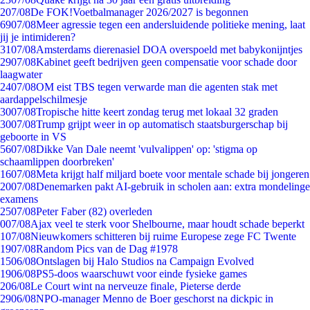
2
07/08
De FOK!Voetbalmanager 2026/2027 is begonnen
69
07/08
Meer agressie tegen een andersluidende politieke mening, laat
jij je intimideren?
31
07/08
Amsterdams dierenasiel DOA overspoeld met babykonijntjes
29
07/08
Kabinet geeft bedrijven geen compensatie voor schade door
laagwater
24
07/08
OM eist TBS tegen verwarde man die agenten stak met
aardappelschilmesje
30
07/08
Tropische hitte keert zondag terug met lokaal 32 graden
30
07/08
Trump grijpt weer in op automatisch staatsburgerschap bij
geboorte in VS
56
07/08
Dikke Van Dale neemt 'vulvalippen' op: 'stigma op
schaamlippen doorbreken'
16
07/08
Meta krijgt half miljard boete voor mentale schade bij jongeren
20
07/08
Denemarken pakt AI-gebruik in scholen aan: extra mondelinge
examens
25
07/08
Peter Faber (82) overleden
0
07/08
Ajax veel te sterk voor Shelbourne, maar houdt schade beperkt
1
07/08
Nieuwkomers schitteren bij ruime Europese zege FC Twente
19
07/08
Random Pics van de Dag #1978
15
06/08
Ontslagen bij Halo Studios na Campaign Evolved
19
06/08
PS5-doos waarschuwt voor einde fysieke games
2
06/08
Le Court wint na nerveuze finale, Pieterse derde
29
06/08
NPO-manager Menno de Boer geschorst na dickpic in