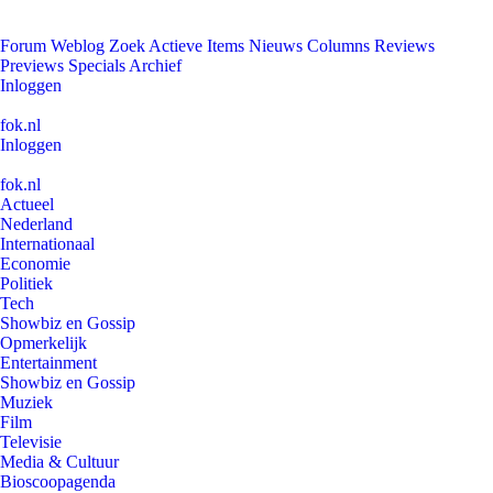
Forum
Weblog
Zoek
Actieve Items
Nieuws
Columns
Reviews
Previews
Specials
Archief
Inloggen
fok.nl
Inloggen
fok.nl
Actueel
Nederland
Internationaal
Economie
Politiek
Tech
Showbiz en Gossip
Opmerkelijk
Entertainment
Showbiz en Gossip
Muziek
Film
Televisie
Media & Cultuur
Bioscoopagenda