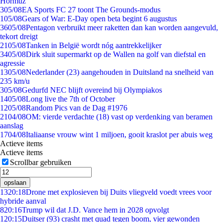
Hormuz
3
05/08
EA Sports FC 27 toont The Grounds-modus
1
05/08
Gears of War: E-Day open beta begint 6 augustus
36
05/08
Pentagon verbruikt meer raketten dan kan worden aangevuld,
tekort dreigt
21
05/08
Tanken in België wordt nóg aantrekkelijker
34
05/08
Dirk sluit supermarkt op de Wallen na golf van diefstal en
agressie
13
05/08
Nederlander (23) aangehouden in Duitsland na snelheid van
235 km/u
3
05/08
Gedurfd NEC blijft overeind bij Olympiakos
14
05/08
Long live the 7th of October
12
05/08
Random Pics van de Dag #1976
21
04/08
OM: vierde verdachte (18) vast op verdenking van beramen
aanslag
17
04/08
Italiaanse vrouw wint 1 miljoen, gooit kraslot per abuis weg
Actieve items
Actieve items
Scrollbar gebruiken
opslaan
13
20:18
Drone met explosieven bij Duits vliegveld voedt vrees voor
hybride aanval
8
20:16
Trump wil dat J.D. Vance hem in 2028 opvolgt
1
20:15
Duitser (93) crasht met quad tegen boom, vier gewonden