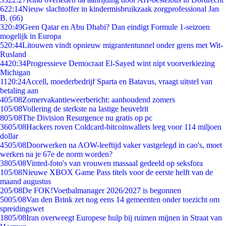
6
22:14
Nieuw slachtoffer in kindermisbruikzaak zorgprofessional Jan
B. (66)
3
20:49
Geen Qatar en Abu Dhabi? Dan eindigt Formule 1-seizoen
mogelijk in Europa
5
20:44
Litouwen vindt opnieuw migrantentunnel onder grens met Wit-
Rusland
44
20:34
Progressieve Democraat El-Sayed wint nipt voorverkiezing
Michigan
11
20:24
Accell, moederbedrijf Sparta en Batavus, vraagt uitstel van
betaling aan
4
05/08
Zomervakantieweerbericht: aanhoudend zomers
1
05/08
Vollering de sterkste na lastige heuvelrit
8
05/08
The Division Resurgence nu gratis op pc
36
05/08
Hackers roven Coldcard-bitcoinwallets leeg voor 114 miljoen
dollar
45
05/08
Doorwerken na AOW-leeftijd vaker vastgelegd in cao's, moet
werken na je 67e de norm worden?
38
05/08
Vinted-foto's van vrouwen massaal gedeeld op seksfora
1
05/08
Nieuwe XBOX Game Pass titels voor de eerste helft van de
maand augustus
2
05/08
De FOK!Voetbalmanager 2026/2027 is begonnen
50
05/08
Van den Brink zet nog eens 14 gemeenten onder toezicht om
spreidingswet
18
05/08
Iran overweegt Europese hulp bij ruimen mijnen in Straat van