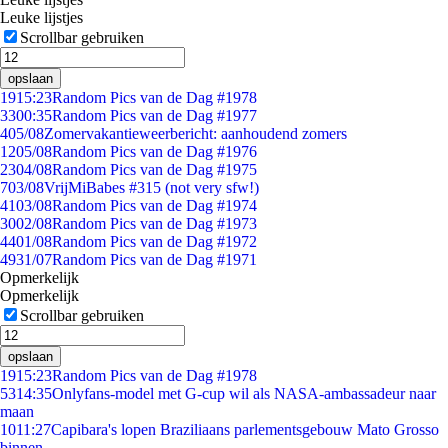
Leuke lijstjes
Scrollbar gebruiken
opslaan
19
15:23
Random Pics van de Dag #1978
33
00:35
Random Pics van de Dag #1977
4
05/08
Zomervakantieweerbericht: aanhoudend zomers
12
05/08
Random Pics van de Dag #1976
23
04/08
Random Pics van de Dag #1975
7
03/08
VrijMiBabes #315 (not very sfw!)
41
03/08
Random Pics van de Dag #1974
30
02/08
Random Pics van de Dag #1973
44
01/08
Random Pics van de Dag #1972
49
31/07
Random Pics van de Dag #1971
Opmerkelijk
Opmerkelijk
Scrollbar gebruiken
opslaan
19
15:23
Random Pics van de Dag #1978
53
14:35
Onlyfans-model met G-cup wil als NASA-ambassadeur naar
maan
10
11:27
Capibara's lopen Braziliaans parlementsgebouw Mato Grosso
binnen