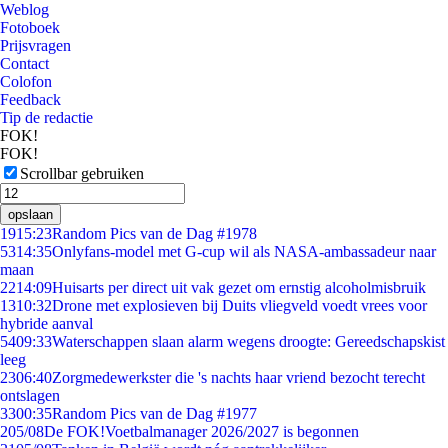
Weblog
Fotoboek
Prijsvragen
Contact
Colofon
Feedback
Tip de redactie
FOK!
FOK!
Scrollbar gebruiken
opslaan
19
15:23
Random Pics van de Dag #1978
53
14:35
Onlyfans-model met G-cup wil als NASA-ambassadeur naar
maan
22
14:09
Huisarts per direct uit vak gezet om ernstig alcoholmisbruik
13
10:32
Drone met explosieven bij Duits vliegveld voedt vrees voor
hybride aanval
54
09:33
Waterschappen slaan alarm wegens droogte: Gereedschapskist
leeg
23
06:40
Zorgmedewerkster die 's nachts haar vriend bezocht terecht
ontslagen
33
00:35
Random Pics van de Dag #1977
2
05/08
De FOK!Voetbalmanager 2026/2027 is begonnen