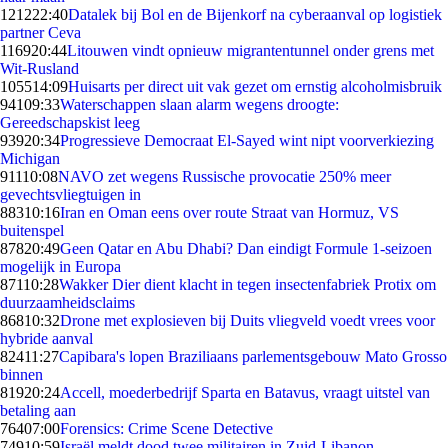
1212
22:40
Datalek bij Bol en de Bijenkorf na cyberaanval op logistiek
partner Ceva
1169
20:44
Litouwen vindt opnieuw migrantentunnel onder grens met
Wit-Rusland
1055
14:09
Huisarts per direct uit vak gezet om ernstig alcoholmisbruik
941
09:33
Waterschappen slaan alarm wegens droogte:
Gereedschapskist leeg
939
20:34
Progressieve Democraat El-Sayed wint nipt voorverkiezing
Michigan
911
10:08
NAVO zet wegens Russische provocatie 250% meer
gevechtsvliegtuigen in
883
10:16
Iran en Oman eens over route Straat van Hormuz, VS
buitenspel
878
20:49
Geen Qatar en Abu Dhabi? Dan eindigt Formule 1-seizoen
mogelijk in Europa
871
10:28
Wakker Dier dient klacht in tegen insectenfabriek Protix om
duurzaamheidsclaims
868
10:32
Drone met explosieven bij Duits vliegveld voedt vrees voor
hybride aanval
824
11:27
Capibara's lopen Braziliaans parlementsgebouw Mato Grosso
binnen
819
20:24
Accell, moederbedrijf Sparta en Batavus, vraagt uitstel van
betaling aan
764
07:00
Forensics: Crime Scene Detective
749
10:59
Israël meldt dood twee militairen in Zuid-Libanon,