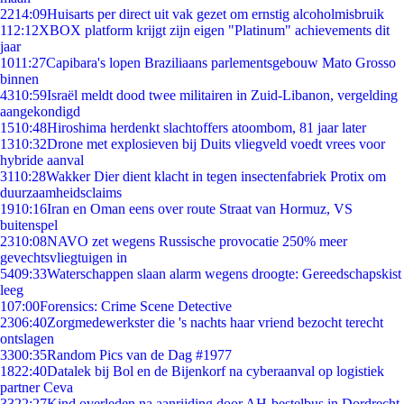
22
14:09
Huisarts per direct uit vak gezet om ernstig alcoholmisbruik
1
12:12
XBOX platform krijgt zijn eigen "Platinum" achievements dit
jaar
10
11:27
Capibara's lopen Braziliaans parlementsgebouw Mato Grosso
binnen
43
10:59
Israël meldt dood twee militairen in Zuid-Libanon, vergelding
aangekondigd
15
10:48
Hiroshima herdenkt slachtoffers atoombom, 81 jaar later
13
10:32
Drone met explosieven bij Duits vliegveld voedt vrees voor
hybride aanval
31
10:28
Wakker Dier dient klacht in tegen insectenfabriek Protix om
duurzaamheidsclaims
19
10:16
Iran en Oman eens over route Straat van Hormuz, VS
buitenspel
23
10:08
NAVO zet wegens Russische provocatie 250% meer
gevechtsvliegtuigen in
54
09:33
Waterschappen slaan alarm wegens droogte: Gereedschapskist
leeg
1
07:00
Forensics: Crime Scene Detective
23
06:40
Zorgmedewerkster die 's nachts haar vriend bezocht terecht
ontslagen
33
00:35
Random Pics van de Dag #1977
18
22:40
Datalek bij Bol en de Bijenkorf na cyberaanval op logistiek
partner Ceva
33
22:27
Kind overleden na aanrijding door AH-bestelbus in Dordrecht