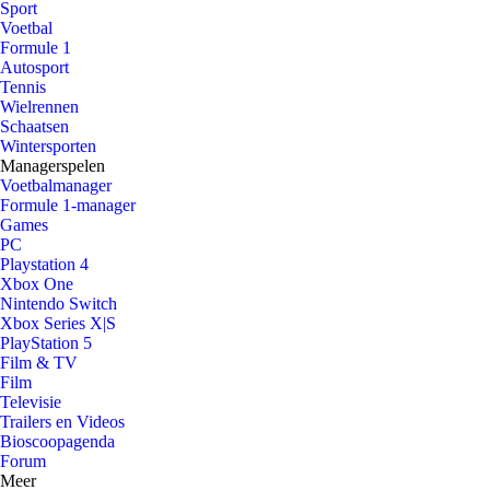
Sport
Voetbal
Formule 1
Autosport
Tennis
Wielrennen
Schaatsen
Wintersporten
Managerspelen
Voetbalmanager
Formule 1-manager
Games
PC
Playstation 4
Xbox One
Nintendo Switch
Xbox Series X|S
PlayStation 5
Film & TV
Film
Televisie
Trailers en Videos
Bioscoopagenda
Forum
Meer