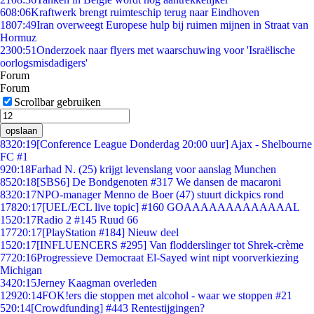
6
08:06
Kraftwerk brengt ruimteschip terug naar Eindhoven
18
07:49
Iran overweegt Europese hulp bij ruimen mijnen in Straat van
Hormuz
23
00:51
Onderzoek naar flyers met waarschuwing voor 'Israëlische
oorlogsmisdadigers'
Forum
Forum
Scrollbar gebruiken
opslaan
83
20:19
[Conference League Donderdag 20:00 uur] Ajax - Shelbourne
FC #1
9
20:18
Farhad N. (25) krijgt levenslang voor aanslag Munchen
85
20:18
[SBS6] De Bondgenoten #317 We dansen de macaroni
83
20:17
NPO-manager Menno de Boer (47) stuurt dickpics rond
178
20:17
[UEL/ECL live topic] #160 GOAAAAAAAAAAAAAL
15
20:17
Radio 2 #145 Ruud 66
177
20:17
[PlayStation #184] Nieuw deel
15
20:17
[INFLUENCERS #295] Van flodderslinger tot Shrek-crème
77
20:16
Progressieve Democraat El-Sayed wint nipt voorverkiezing
Michigan
34
20:15
Jerney Kaagman overleden
129
20:14
FOK!ers die stoppen met alcohol - waar we stoppen #21
5
20:14
[Crowdfunding] #443 Rentestijgingen?