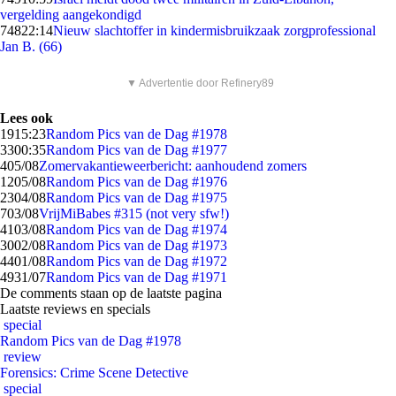
vergelding aangekondigd
748
22:14
Nieuw slachtoffer in kindermisbruikzaak zorgprofessional
Jan B. (66)
▼ Advertentie door Refinery89
Lees ook
19
15:23
Random Pics van de Dag #1978
33
00:35
Random Pics van de Dag #1977
4
05/08
Zomervakantieweerbericht: aanhoudend zomers
12
05/08
Random Pics van de Dag #1976
23
04/08
Random Pics van de Dag #1975
7
03/08
VrijMiBabes #315 (not very sfw!)
41
03/08
Random Pics van de Dag #1974
30
02/08
Random Pics van de Dag #1973
44
01/08
Random Pics van de Dag #1972
49
31/07
Random Pics van de Dag #1971
De comments staan op de laatste pagina
Laatste reviews en specials
special
Random Pics van de Dag #1978
review
Forensics: Crime Scene Detective
special