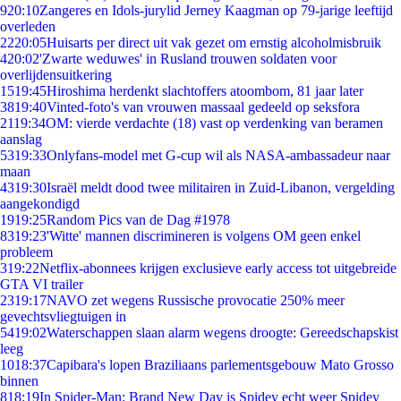
9
20:10
Zangeres en Idols-jurylid Jerney Kaagman op 79-jarige leeftijd
overleden
22
20:05
Huisarts per direct uit vak gezet om ernstig alcoholmisbruik
4
20:02
'Zwarte weduwes' in Rusland trouwen soldaten voor
overlijdensuitkering
15
19:45
Hiroshima herdenkt slachtoffers atoombom, 81 jaar later
38
19:40
Vinted-foto's van vrouwen massaal gedeeld op seksfora
21
19:34
OM: vierde verdachte (18) vast op verdenking van beramen
aanslag
53
19:33
Onlyfans-model met G-cup wil als NASA-ambassadeur naar
maan
43
19:30
Israël meldt dood twee militairen in Zuid-Libanon, vergelding
aangekondigd
19
19:25
Random Pics van de Dag #1978
83
19:23
'Witte' mannen discrimineren is volgens OM geen enkel
probleem
3
19:22
Netflix-abonnees krijgen exclusieve early access tot uitgebreide
GTA VI trailer
23
19:17
NAVO zet wegens Russische provocatie 250% meer
gevechtsvliegtuigen in
54
19:02
Waterschappen slaan alarm wegens droogte: Gereedschapskist
leeg
10
18:37
Capibara's lopen Braziliaans parlementsgebouw Mato Grosso
binnen
8
18:19
In Spider-Man: Brand New Day is Spidey echt weer Spidey