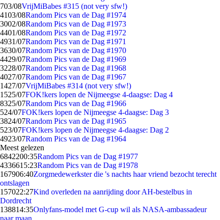
7
03/08
VrijMiBabes #315 (not very sfw!)
41
03/08
Random Pics van de Dag #1974
30
02/08
Random Pics van de Dag #1973
44
01/08
Random Pics van de Dag #1972
49
31/07
Random Pics van de Dag #1971
36
30/07
Random Pics van de Dag #1970
44
29/07
Random Pics van de Dag #1969
32
28/07
Random Pics van de Dag #1968
40
27/07
Random Pics van de Dag #1967
14
27/07
VrijMiBabes #314 (not very sfw!)
15
25/07
FOK!kers lopen de Nijmeegse 4-daagse: Dag 4
83
25/07
Random Pics van de Dag #1966
5
24/07
FOK!kers lopen de Nijmeegse 4-daagse: Dag 3
38
24/07
Random Pics van de Dag #1965
5
23/07
FOK!kers lopen de Nijmeegse 4-daagse: Dag 2
49
23/07
Random Pics van de Dag #1964
Meest gelezen
68422
00:35
Random Pics van de Dag #1977
43366
15:23
Random Pics van de Dag #1978
1679
06:40
Zorgmedewerkster die 's nachts haar vriend bezocht terecht
ontslagen
1570
22:27
Kind overleden na aanrijding door AH-bestelbus in
Dordrecht
1388
14:35
Onlyfans-model met G-cup wil als NASA-ambassadeur
naar maan