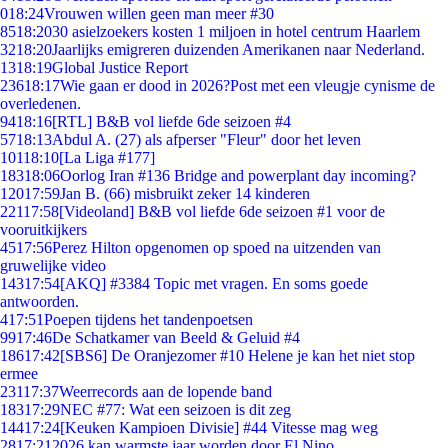
0
18:24
Vrouwen willen geen man meer #30
85
18:20
30 asielzoekers kosten 1 miljoen in hotel centrum Haarlem
32
18:20
Jaarlijks emigreren duizenden Amerikanen naar Nederland.
13
18:19
Global Justice Report
236
18:17
Wie gaan er dood in 2026?Post met een vleugje cynisme de
overledenen.
94
18:16
[RTL] B&B vol liefde 6de seizoen #4
57
18:13
Abdul A. (27) als afperser "Fleur" door het leven
101
18:10
[La Liga #177]
183
18:06
Oorlog Iran #136 Bridge and powerplant day incoming?
120
17:59
Jan B. (66) misbruikt zeker 14 kinderen
221
17:58
[Videoland] B&B vol liefde 6de seizoen #1 voor de
vooruitkijkers
45
17:56
Perez Hilton opgenomen op spoed na uitzenden van
gruwelijke video
143
17:54
[AKQ] #3384 Topic met vragen. En soms goede
antwoorden.
4
17:51
Poepen tijdens het tandenpoetsen
99
17:46
De Schatkamer van Beeld & Geluid #4
186
17:42
[SBS6] De Oranjezomer #10 Helene je kan het niet stop
ermee
231
17:37
Weerrecords aan de lopende band
183
17:29
NEC #77: Wat een seizoen is dit zeg
144
17:24
[Keuken Kampioen Divisie] #44 Vitesse mag weg
28
17:21
2026 kan warmste jaar worden door El Nino