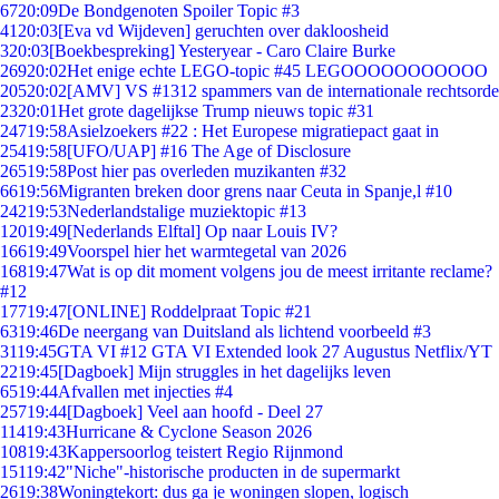
67
20:09
De Bondgenoten Spoiler Topic #3
41
20:03
[Eva vd Wijdeven] geruchten over dakloosheid
3
20:03
[Boekbespreking] Yesteryear - Caro Claire Burke
269
20:02
Het enige echte LEGO-topic #45 LEGOOOOOOOOOOO
205
20:02
[AMV] VS #1312 spammers van de internationale rechtsorde
23
20:01
Het grote dagelijkse Trump nieuws topic #31
247
19:58
Asielzoekers #22 : Het Europese migratiepact gaat in
254
19:58
[UFO/UAP] #16 The Age of Disclosure
265
19:58
Post hier pas overleden muzikanten #32
66
19:56
Migranten breken door grens naar Ceuta in Spanje,l #10
242
19:53
Nederlandstalige muziektopic #13
120
19:49
[Nederlands Elftal] Op naar Louis IV?
166
19:49
Voorspel hier het warmtegetal van 2026
168
19:47
Wat is op dit moment volgens jou de meest irritante reclame?
#12
177
19:47
[ONLINE] Roddelpraat Topic #21
63
19:46
De neergang van Duitsland als lichtend voorbeeld #3
31
19:45
GTA VI #12 GTA VI Extended look 27 Augustus Netflix/YT
22
19:45
[Dagboek] Mijn struggles in het dagelijks leven
65
19:44
Afvallen met injecties #4
257
19:44
[Dagboek] Veel aan hoofd - Deel 27
114
19:43
Hurricane & Cyclone Season 2026
108
19:43
Kappersoorlog teistert Regio Rijnmond
151
19:42
"Niche"-historische producten in de supermarkt
26
19:38
Woningtekort: dus ga je woningen slopen, logisch