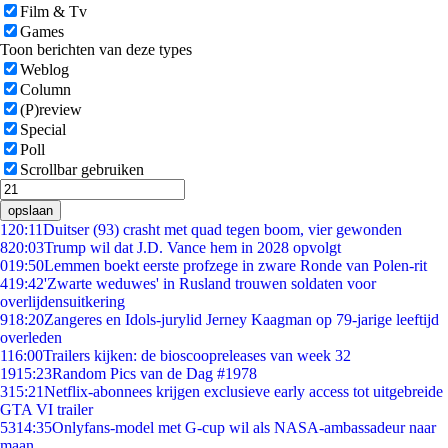
Film & Tv
Games
Toon berichten van deze types
Weblog
Column
(P)review
Special
Poll
Scrollbar gebruiken
opslaan
1
20:11
Duitser (93) crasht met quad tegen boom, vier gewonden
8
20:03
Trump wil dat J.D. Vance hem in 2028 opvolgt
0
19:50
Lemmen boekt eerste profzege in zware Ronde van Polen-rit
4
19:42
'Zwarte weduwes' in Rusland trouwen soldaten voor
overlijdensuitkering
9
18:20
Zangeres en Idols-jurylid Jerney Kaagman op 79-jarige leeftijd
overleden
1
16:00
Trailers kijken: de bioscoopreleases van week 32
19
15:23
Random Pics van de Dag #1978
3
15:21
Netflix-abonnees krijgen exclusieve early access tot uitgebreide
GTA VI trailer
53
14:35
Onlyfans-model met G-cup wil als NASA-ambassadeur naar
maan