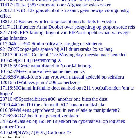
114
17:20
Lisa (38) vermoord door Afghaanse asielzoeker
220
17:17
GR: Elk glas alcohol is riskant, geen bewijs voor gunstig
effect
188
17:15
Boeken worden opgekocht om chatbots te voeden
91
17:12
Influencer Anna Dobber over pestgedrag op gesponsorde reis
82
17:08
UEFA kondigt boycot van FIFA-competities aan vanwege
plan Infantino
6
17:04
Insta360 Studio software, lagging en stotteren
92
17:02
Koopzegels sparen bij AH duurt straks 2x zo lang
218
17:00
[Golf] Centraal #18: Moving day, meestal naar beneden
10
16:59
[RTL4] Bestemming X
135
16:59
Grote natuurbrand in Noord-Limburg
10
16:57
Meest innovatieve game mechanics
32
16:56
Vinted-foto's van vrouwen massaal gedeeld op seksfora
120
16:51
Wat lees je nu? #96 zomerlezen
171
16:50
Gianni Infantino doet aanbod om 211 voetbalbonden 'om te
kopen'
237
16:45
Speciaalbieren #80: another one bites the dust
56
16:44
Covid19 the aftermath #17 bananenmilkshake
6
16:39
Wel eens geprobeerd jou in een relatie te manipuleren?
37
16:38
GGZ heeft mij gezond verklaard.
34
16:29
Datalek bij Bol en Bijenkorf na cyberaanval op logistiek
partner Ceva
43
16:09
[NWS] / [POL] Cartoons #7
Leuke lijstjes