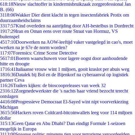
6
18:18
Nieuw slachtoffer in kindermisbruikzaak zorgprofessional Jan
B. (66)
31
18:06
Wakker Dier dient klacht in tegen insectenfabriek Protix om
duurzaamheidsclaims
33
17:57
Kind overleden na aanrijding door AH-bestelbus in Dordrecht
19
17:29
Iran en Oman eens over route Straat van Hormuz, VS
buitenspel
45
17:10
Doorwerken na AOW-leeftijd vaker vastgelegd in cao's, moet
werken na je 67e de norm worden?
1
17:07
Forensics: Crime Scene Detective
56
17:01
Boeren waarschuwen voor lagere oogst door aanhoudende
hitte en droogte
17
16:41
Italiaanse vrouw wint 1 miljoen, gooit kraslot per abuis weg
18
16:36
Datalek bij Bol en de Bijenkorf na cyberaanval op logistiek
partner Ceva
1
16:26
Trailers kijken: de bioscoopreleases van week 32
23
16:12
Zorgmedewerkster die 's nachts haar vriend bezocht terecht
ontslagen
44
16:08
Progressieve Democraat El-Sayed wint nipt voorverkiezing
Michigan
36
15:56
Hackers roven Coldcard-bitcoinwallets leeg voor 114 miljoen
dollar
3
15:13
Geen Qatar en Abu Dhabi? Dan eindigt Formule 1-seizoen
mogelijk in Europa
31
13:00
Spaanse politie: minstens tien voor terrorisme veroordeelden