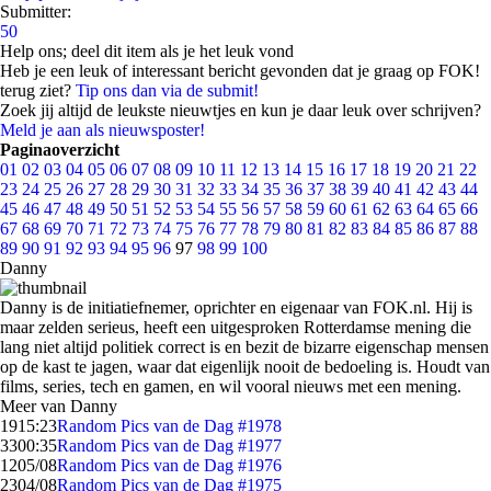
Submitter:
50
Help ons; deel dit item als je het leuk vond
Heb je een leuk of interessant bericht gevonden dat je graag op FOK!
terug ziet?
Tip ons dan via de submit!
Zoek jij altijd de leukste nieuwtjes en kun je daar leuk over schrijven?
Meld je aan als nieuwsposter!
Paginaoverzicht
01
02
03
04
05
06
07
08
09
10
11
12
13
14
15
16
17
18
19
20
21
22
23
24
25
26
27
28
29
30
31
32
33
34
35
36
37
38
39
40
41
42
43
44
45
46
47
48
49
50
51
52
53
54
55
56
57
58
59
60
61
62
63
64
65
66
67
68
69
70
71
72
73
74
75
76
77
78
79
80
81
82
83
84
85
86
87
88
89
90
91
92
93
94
95
96
97
98
99
100
Danny
Danny is de initiatiefnemer, oprichter en eigenaar van FOK.nl. Hij is
maar zelden serieus, heeft een uitgesproken Rotterdamse mening die
lang niet altijd politiek correct is en bezit de bizarre eigenschap mensen
op de kast te jagen, waar dat eigenlijk nooit de bedoeling is. Houdt van
films, series, tech en gamen, en wil vooral nieuws met een mening.
Meer van Danny
19
15:23
Random Pics van de Dag #1978
33
00:35
Random Pics van de Dag #1977
12
05/08
Random Pics van de Dag #1976
23
04/08
Random Pics van de Dag #1975