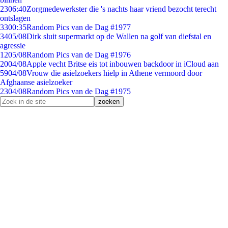
23
06:40
Zorgmedewerkster die 's nachts haar vriend bezocht terecht
ontslagen
33
00:35
Random Pics van de Dag #1977
34
05/08
Dirk sluit supermarkt op de Wallen na golf van diefstal en
agressie
12
05/08
Random Pics van de Dag #1976
20
04/08
Apple vecht Britse eis tot inbouwen backdoor in iCloud aan
59
04/08
Vrouw die asielzoekers hielp in Athene vermoord door
Afghaanse asielzoeker
23
04/08
Random Pics van de Dag #1975