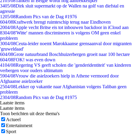
21
05/08
Tanken in België wordt nóg aantrekkelijker
34
05/08
Dirk sluit supermarkt op de Wallen na golf van diefstal en
agressie
12
05/08
Random Pics van de Dag #1976
6
04/08
Kraftwerk brengt ruimteschip terug naar Eindhoven
20
04/08
Apple vecht Britse eis tot inbouwen backdoor in iCloud aan
83
04/08
'Witte' mannen discrimineren is volgens OM geen enkel
probleem
30
04/08
Ceuta-leider noemt Marokkaanse grensaanval door migranten
'gruweldaad'
6
04/08
Grote natuurbrand Boschhuizerbergen groeit naar 100 hectare
6
04/08
FOK! was even down
41
04/08
Regering VS geeft scholen die 'genderidentiteit' van kinderen
verbergen voor ouders ultimatum
59
04/08
Vrouw die asielzoekers hielp in Athene vermoord door
Afghaanse asielzoeker
25
04/08
Lekker op vakantie naar Afghanistan volgens Taliban geen
probleem
23
04/08
Random Pics van de Dag #1975
Laatste items
Laatste items
Toon berichten uit deze thema's
Actueel
Entertainment
Sport