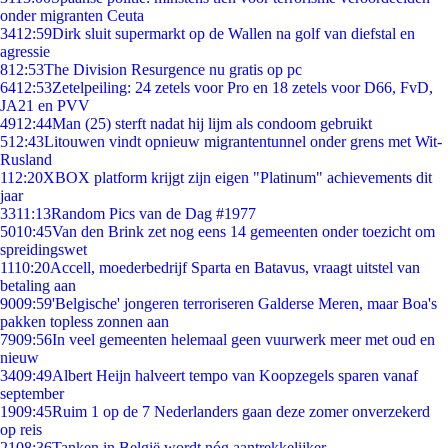
onder migranten Ceuta
34
12:59
Dirk sluit supermarkt op de Wallen na golf van diefstal en
agressie
8
12:53
The Division Resurgence nu gratis op pc
64
12:53
Zetelpeiling: 24 zetels voor Pro en 18 zetels voor D66, FvD,
JA21 en PVV
49
12:44
Man (25) sterft nadat hij lijm als condoom gebruikt
5
12:43
Litouwen vindt opnieuw migrantentunnel onder grens met Wit-
Rusland
1
12:20
XBOX platform krijgt zijn eigen "Platinum" achievements dit
jaar
33
11:13
Random Pics van de Dag #1977
50
10:45
Van den Brink zet nog eens 14 gemeenten onder toezicht om
spreidingswet
11
10:20
Accell, moederbedrijf Sparta en Batavus, vraagt uitstel van
betaling aan
90
09:59
'Belgische' jongeren terroriseren Galderse Meren, maar Boa's
pakken topless zonnen aan
79
09:56
In veel gemeenten helemaal geen vuurwerk meer met oud en
nieuw
34
09:49
Albert Heijn halveert tempo van Koopzegels sparen vanaf
september
19
09:45
Ruim 1 op de 7 Nederlanders gaan deze zomer onverzekerd
op reis
21
08:36
Tanken in België wordt nóg aantrekkelijker