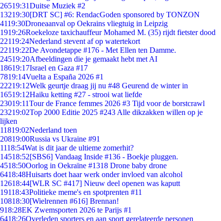
265
19:31
Duitse Muziek #2
132
19:30
[DRT SC] #6: RendacGoden sponsored by TONZON
41
19:30
Droneaanval op Oekrains vliegtuig in Leipzig
19
19:26
Roekeloze taxichauffeur Mohamed M. (35) rijdt fietster dood
221
19:24
Nederland stevent af op watertekort
221
19:22
De Avondetappe #176 - Met Ellen ten Damme.
245
19:20
Afbeeldingen die je gemaakt hebt met AI
186
19:17
Israel en Gaza #17
78
19:14
Vuelta a España 2026 #1
222
19:12
Welk geurtje draag jij nu #48 Geurend de winter in
165
19:12
Haiku ketting #27 - strooi wat liefde
230
19:11
Tour de France femmes 2026 #3 Tijd voor de borstcrawl
232
19:02
Top 2000 Editie 2025 #243 Alle dikzakken willen op je
lijken
118
19:02
Nederland toen
208
19:00
Russia vs Ukraine #91
11
18:54
Wat is dit jaar de ultieme zomerhit?
145
18:52
[SBS6] Vandaag Inside #136 - Boekje pluggen.
45
18:50
Oorlog in Oekraïne #1318 Drone baby drone
64
18:48
Huisarts doet haar werk onder invloed van alcohol
126
18:44
[WLR SC #417] Nieuw deel openen was kaputt
191
18:43
Politieke meme's en spotprenten #11
108
18:30
[Wielrennen #616] Brennan!
9
18:28
EK Zwemsporten 2026 te Parijs #1
64
18:26
Overleden sporters en aan sport gerelateerde personen