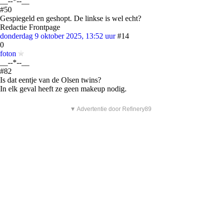
__--*--__
#50
Gespiegeld en geshopt. De linkse is wel echt?
Redactie Frontpage
donderdag 9 oktober 2025, 13:52 uur
#14
0
foton
__--*--__
#82
Is dat eentje van de Olsen twins?
In elk geval heeft ze geen makeup nodig.
▼ Advertentie door Refinery89