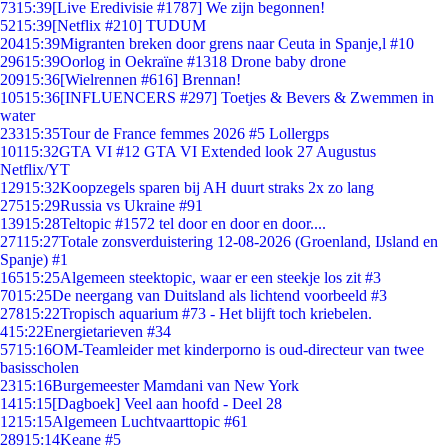
73
15:39
[Live Eredivisie #1787] We zijn begonnen!
52
15:39
[Netflix #210] TUDUM
204
15:39
Migranten breken door grens naar Ceuta in Spanje,l #10
296
15:39
Oorlog in Oekraïne #1318 Drone baby drone
209
15:36
[Wielrennen #616] Brennan!
105
15:36
[INFLUENCERS #297] Toetjes & Bevers & Zwemmen in
water
233
15:35
Tour de France femmes 2026 #5 Lollergps
101
15:32
GTA VI #12 GTA VI Extended look 27 Augustus
Netflix/YT
129
15:32
Koopzegels sparen bij AH duurt straks 2x zo lang
275
15:29
Russia vs Ukraine #91
139
15:28
Teltopic #1572 tel door en door en door....
271
15:27
Totale zonsverduistering 12-08-2026 (Groenland, IJsland en
Spanje) #1
165
15:25
Algemeen steektopic, waar er een steekje los zit #3
70
15:25
De neergang van Duitsland als lichtend voorbeeld #3
278
15:22
Tropisch aquarium #73 - Het blijft toch kriebelen.
4
15:22
Energietarieven #34
57
15:16
OM-Teamleider met kinderporno is oud-directeur van twee
basisscholen
23
15:16
Burgemeester Mamdani van New York
14
15:15
[Dagboek] Veel aan hoofd - Deel 28
12
15:15
Algemeen Luchtvaarttopic #61
289
15:14
Keane #5