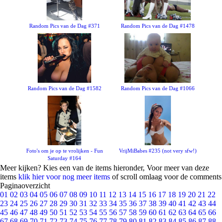
Random Pics van de Dag #371
Random Pics van de Dag #1478
Random Pics van de Dag #1582
Random Pics van de Dag #1066
Foto's om je op te vrolijken - Fun
VrijMiBabes #235 (not very sfw!)
Saturday #164
Meer kijken? Kies een van de items hieronder, Voor meer van deze
items
klik hier voor nog meer items
of scroll omlaag voor de comments
Paginaoverzicht
01
02
03
04
05
06
07
08
09
10
11
12
13
14
15
16
17
18
19
20
21
22
23
24
25
26
27
28
29
30
31
32
33
34
35
36
37
38
39
40
41
42
43
44
45
46
47
48
49
50
51
52
53
54
55
56
57
58
59
60
61
62
63
64
65
66
67
68
69
70
71
72
73
74
75
76
77
78
79
80
81
82
83
84
85
86
87
88