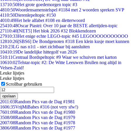
137
10:50
Het grote goedemorgen topic #3
48
10:50
Woordensamenstelspel #1184 met 2 woorden spreken SVP
41
10:50
Dierenlepeltopic #150
40
10:49
Het hele alfabet #108 en 4letterwoord
254
10:48
Oscar Piastri: Over 10 jaar de BESTE allertijden-topic
271
10:40
[NET5] Het blok 2026 #32 Blokkendozen
279
10:33
Het enige echte LEGO-topic #45 LEGOOOOOOOOOOO
128
10:26
[SBS6] De Bondgenoten #318 Een klein kusje moet kunnen
2
10:23
LG nas n1t1 - niet zichtbaar bij aansluiten
104
10:19
De landelijke hittegolf van 2026
5
10:11
Centraal Bordspeltopic #9 Waar we schuiven met karton
106
10:02
Telstar-topic #2: De Witte Leeuwen Brullen nog altijd in
Velsen-Zuid!
Leuke lijstjes
Leuke lijstjes
Scrollbar gebruiken
opslaan
20
11:03
Random Pics van de Dag #1981
16
06:35
VrijMiBabes #316 (not very sfw!)
76
01:09
Random Pics van de Dag #1980
35
08/08
Random Pics van de Dag #1979
20
07/08
Random Pics van de Dag #1978
38
06/08
Random Pics van de Dag #1977