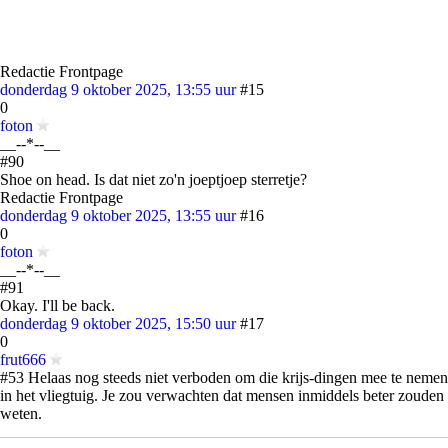
Redactie Frontpage
donderdag 9 oktober 2025, 13:55 uur
#15
0
foton
__--*--__
#90
Shoe on head. Is dat niet zo'n joeptjoep sterretje?
Redactie Frontpage
donderdag 9 oktober 2025, 13:55 uur
#16
0
foton
__--*--__
#91
Okay. I'll be back.
donderdag 9 oktober 2025, 15:50 uur
#17
0
frut666
#53 Helaas nog steeds niet verboden om die krijs-dingen mee te nemen
in het vliegtuig. Je zou verwachten dat mensen inmiddels beter zouden
weten.