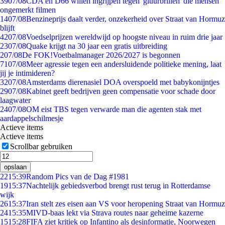
39
07/08
CDA en D66 willen ingrijpen tegen 'gluurbrillen' die mensen
ongemerkt filmen
14
07/08
Benzineprijs daalt verder, onzekerheid over Straat van Hormuz
blijft
42
07/08
Voedselprijzen wereldwijd op hoogste niveau in ruim drie jaar
23
07/08
Quake krijgt na 30 jaar een gratis uitbreiding
2
07/08
De FOK!Voetbalmanager 2026/2027 is begonnen
71
07/08
Meer agressie tegen een andersluidende politieke mening, laat
jij je intimideren?
32
07/08
Amsterdams dierenasiel DOA overspoeld met babykonijntjes
29
07/08
Kabinet geeft bedrijven geen compensatie voor schade door
laagwater
24
07/08
OM eist TBS tegen verwarde man die agenten stak met
aardappelschilmesje
Actieve items
Actieve items
Scrollbar gebruiken
opslaan
22
15:39
Random Pics van de Dag #1981
19
15:37
Nachtelijk gebiedsverbod brengt rust terug in Rotterdamse
wijk
26
15:37
Iran stelt zes eisen aan VS voor heropening Straat van Hormuz
24
15:35
MIVD-baas lekt via Strava routes naar geheime kazerne
15
15:28
FIFA ziet kritiek op Infantino als desinformatie, Noorwegen