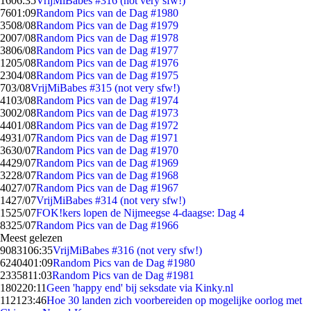
16
06:35
VrijMiBabes #316 (not very sfw!)
76
01:09
Random Pics van de Dag #1980
35
08/08
Random Pics van de Dag #1979
20
07/08
Random Pics van de Dag #1978
38
06/08
Random Pics van de Dag #1977
12
05/08
Random Pics van de Dag #1976
23
04/08
Random Pics van de Dag #1975
7
03/08
VrijMiBabes #315 (not very sfw!)
41
03/08
Random Pics van de Dag #1974
30
02/08
Random Pics van de Dag #1973
44
01/08
Random Pics van de Dag #1972
49
31/07
Random Pics van de Dag #1971
36
30/07
Random Pics van de Dag #1970
44
29/07
Random Pics van de Dag #1969
32
28/07
Random Pics van de Dag #1968
40
27/07
Random Pics van de Dag #1967
14
27/07
VrijMiBabes #314 (not very sfw!)
15
25/07
FOK!kers lopen de Nijmeegse 4-daagse: Dag 4
83
25/07
Random Pics van de Dag #1966
Meest gelezen
90831
06:35
VrijMiBabes #316 (not very sfw!)
62404
01:09
Random Pics van de Dag #1980
23358
11:03
Random Pics van de Dag #1981
1802
20:11
Geen 'happy end' bij seksdate via Kinky.nl
1121
23:46
Hoe 30 landen zich voorbereiden op mogelijke oorlog met