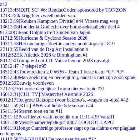
#12
137
13:45
[DRT SC] #6: RendacGoden sponsored by TONZON
12
13:26
Ik krijg hier zweethanden van.
182
13:19
[Keuken Kampioen Divisie] #44 Vitesse mag weg
136
13:08
Hoe denkt God echt over homo-seksualiteit? deel 4
9
13:00
Orkaan Dolphin treft zuiden van Japan
117
12:59
Hurricane & Cyclone Season 2026
103
12:58
Het oneindige 'doet-ie anders nooit'-topic # 1819
271
12:55
Beeld van de Dag Art Installation b
10
12:52
EK Atletiek 2026 te Birmingham #1
80
12:50
Trump wil dat J.D. Vance hem in 2028 opvolgt
135
12:47
+7 telspel #95
185
12:43
Touwtrekken 2.0 #636 - Team 1 beste team *G* *O*
105
12:40
Man zoekt mij en bedreigt mij, nadat ik met zijn zoon sprak
59
12:39
Eeuwig voortleven
72
12:37
Het grote dagelijkse Trump nieuws topic #31
160
12:31
[CUL TV] Masterchef Australië 2026
69
12:17
Het grote Baktopic (voor bakfoto's, -vragen en -tips) #42
204
11:59
[RTL] B&B vol liefde 6de seizoen #4
154
11:54
Sterren toen en nu #11
129
11:12
Post hier zo vaak mogelijk om 11:11 #39 Vanz11
140
11:08
Meisjesnamenlepeltopic #367 LOOOOL LAPO
146
11:01
Jonge Cambridge professor stapt op na claims over plagiaat
en leugens
114
10:58
[DAGBOEK] De weg naar balans #12