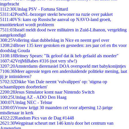
ingebracht
11
12:30
Uitslag PSV - Fortuna Sittard
53
11:42
PostNL-bezorger steekt bewoner na ruzie over pakket
51
11:40
VS: kans op Russische aanval op NAVO-land groeit,
munitietekort wordt probleem
75
11:03
Israël meldt dood twee militairen in Zuid-Libanon, vergelding
aangekondigd
3
08:25
Vollering slaat dubbelslag in Nice en neemt geel over
12
08:24
Broer 135 keer gestoken en gesneden: zes jaar cel en tbs voor
doodslag Gouda
31
08:18
Britney Spears: "Ik geloof dat ik heb gefaald als moeder"
16
07:42
VrijMiBabes #316 (not very sfw!)
32
07:20
Amsterdams dierenasiel DOA overspoeld met babykonijntjes
71
06:36
Meer agressie tegen een andersluidende politieke mening, laat
jij je intimideren?
57
02:32
Dikke Van Dale neemt 'vulvalippen' op: 'stigma op
schaamlippen doorbreken'
22
00:28
Jesus Simulator komt naar Nintendo Switch
1
00:25
Uitslag AZ - ADO Den Haag
3
00:07
Uitslag NEC - Telstar
12
00:05
Vrouw krijgt 30 maanden cel voor afpersing 12-jarige
misdienaar in kerk
43
22:22
Random Pics van de Dag #1448
26
21:30
Wegpiraat scheurt met 146 km/u door het centrum van
Amsterdam