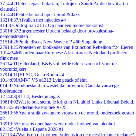
37
14:42
Defensiepact Pakistan, Turkije en Saudi-Arabië bevat art.5
clausule?
16
14:41
Petitie behoud npo 5 Soul & Jazz
132
14:37
Afvallen met injecties #4
4
14:37
Oorlog Iran #137 Op naar een mooie toekomst
230
14:37
Burgemeester Utrecht belaagd door pro-palestina-
demonstranten
215
14:26
Punk, disco, New Wave of? #60 Sing along...
279
14:25
Protesten en blokkades van Extinction Rebellion #24 Eieren
19
14:24
Miljarden naar Europese AI-start-ups: Nederland profiteert
flink mee
261
14:11
[Videoland] B&B vol liefde 6de seizoen #1 voor de
vooruitkijkers
279
14:11
[F1 SC] Get a Room #4
10
14:09
[AMV] VS #1313 Lying sack of shit.
0
14:07
Noodtoestand in westelijke provincie Canada vanwege
bosbranden
12
14:03
[RTL4] Bestemming X
196
14:02
Wat je ook stemt, je krijgt in NL altijd Links Liberaal Beleid.
93
13:56
Nederlandse Politiek #725
266
13:56
Agent smijt zwangere vrouw op de grond, onderzoek gestart
#2
139
13:55
Huisarts doet haar werk onder invloed van alcohol
82
13:54
Vuelta a España 2026 #1
171
13:47
Wat is op dit moment volgens jou de meest irritante reclame?