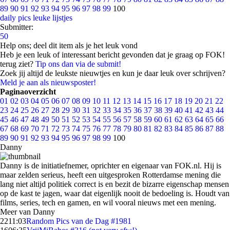
89
90
91
92
93
94
95
96
97
98
99
100
daily pics
leuke lijstjes
Submitter:
50
Help ons; deel dit item als je het leuk vond
Heb je een leuk of interessant bericht gevonden dat je graag op FOK!
terug ziet?
Tip ons dan via de submit!
Zoek jij altijd de leukste nieuwtjes en kun je daar leuk over schrijven?
Meld je aan als nieuwsposter!
Paginaoverzicht
01
02
03
04
05
06
07
08
09
10
11
12
13
14
15
16
17
18
19
20
21
22
23
24
25
26
27
28
29
30
31
32
33
34
35
36
37
38
39
40
41
42
43
44
45
46
47
48
49
50
51
52
53
54
55
56
57
58
59
60
61
62
63
64
65
66
67
68
69
70
71
72
73
74
75
76
77
78
79
80
81
82
83
84
85
86
87
88
89
90
91
92
93
94
95
96
97
98
99
100
Danny
Danny is de initiatiefnemer, oprichter en eigenaar van FOK.nl. Hij is
maar zelden serieus, heeft een uitgesproken Rotterdamse mening die
lang niet altijd politiek correct is en bezit de bizarre eigenschap mensen
op de kast te jagen, waar dat eigenlijk nooit de bedoeling is. Houdt van
films, series, tech en gamen, en wil vooral nieuws met een mening.
Meer van Danny
22
11:03
Random Pics van de Dag #1981