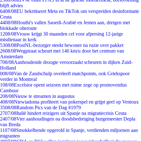
blijft advies
64
08/08
EU bekritiseert Meta en TikTok om verspreiden desinformatie
Ceuta
44
08/08
Houthi's vallen Saoedi-Arabië en Jemen aan, dreigen met
blokkade olieroute
12
08/08
Vrouw krijgt 30 maanden cel voor afpersing 12-jarige
misdienaar in kerk
53
08/08
PostNL-bezorger steekt bewoner na ruzie over pakket
26
08/08
Wegpiraat scheurt met 146 km/u door het centrum van
Amsterdam
7
08/08
Aanhoudende droogte veroorzaakt scheuren in dijken Zuid-
Holland
0
08/08
Van de Zandschulp overleeft matchpoints, ook Griekspoor
verder in Montreal
1
08/08
Excelsior opent seizoen met ruime zege op promovendus
Cambuur
2
08/08
Nieuw te streamen in augustus
4
08/08
Niewiadoma profiteert van pokerspel en grijpt geel op Ventoux
35
08/08
Random Pics van de Dag #1979
27
07/08
Italië hindert reizigers uit Spanje na migratiecrisis Ceuta
24
07/08
Vier aanhoudingen na doodsbedreiging burgemeester Depla
van Breda
11
07/08
Smokkelbende opgerold in Spanje, verdienden miljoenen aan
migranten