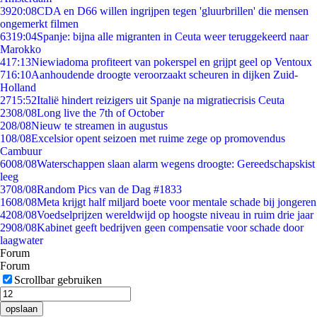
39
20:08
CDA en D66 willen ingrijpen tegen 'gluurbrillen' die mensen
ongemerkt filmen
63
19:04
Spanje: bijna alle migranten in Ceuta weer teruggekeerd naar
Marokko
4
17:13
Niewiadoma profiteert van pokerspel en grijpt geel op Ventoux
7
16:10
Aanhoudende droogte veroorzaakt scheuren in dijken Zuid-
Holland
27
15:52
Italië hindert reizigers uit Spanje na migratiecrisis Ceuta
23
08/08
Long live the 7th of October
2
08/08
Nieuw te streamen in augustus
1
08/08
Excelsior opent seizoen met ruime zege op promovendus
Cambuur
60
08/08
Waterschappen slaan alarm wegens droogte: Gereedschapskist
leeg
37
08/08
Random Pics van de Dag #1833
16
08/08
Meta krijgt half miljard boete voor mentale schade bij jongeren
42
08/08
Voedselprijzen wereldwijd op hoogste niveau in ruim drie jaar
29
08/08
Kabinet geeft bedrijven geen compensatie voor schade door
laagwater
Forum
Forum
Scrollbar gebruiken
opslaan