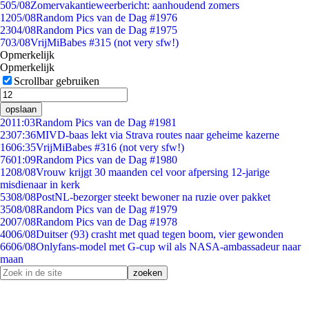
5
05/08
Zomervakantieweerbericht: aanhoudend zomers
12
05/08
Random Pics van de Dag #1976
23
04/08
Random Pics van de Dag #1975
7
03/08
VrijMiBabes #315 (not very sfw!)
Opmerkelijk
Opmerkelijk
Scrollbar gebruiken
opslaan
20
11:03
Random Pics van de Dag #1981
23
07:36
MIVD-baas lekt via Strava routes naar geheime kazerne
16
06:35
VrijMiBabes #316 (not very sfw!)
76
01:09
Random Pics van de Dag #1980
12
08/08
Vrouw krijgt 30 maanden cel voor afpersing 12-jarige
misdienaar in kerk
53
08/08
PostNL-bezorger steekt bewoner na ruzie over pakket
35
08/08
Random Pics van de Dag #1979
20
07/08
Random Pics van de Dag #1978
40
06/08
Duitser (93) crasht met quad tegen boom, vier gewonden
66
06/08
Onlyfans-model met G-cup wil als NASA-ambassadeur naar
maan