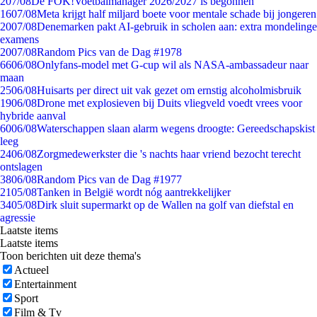
2
07/08
De FOK!Voetbalmanager 2026/2027 is begonnen
16
07/08
Meta krijgt half miljard boete voor mentale schade bij jongeren
20
07/08
Denemarken pakt AI-gebruik in scholen aan: extra mondelinge
examens
20
07/08
Random Pics van de Dag #1978
66
06/08
Onlyfans-model met G-cup wil als NASA-ambassadeur naar
maan
25
06/08
Huisarts per direct uit vak gezet om ernstig alcoholmisbruik
19
06/08
Drone met explosieven bij Duits vliegveld voedt vrees voor
hybride aanval
60
06/08
Waterschappen slaan alarm wegens droogte: Gereedschapskist
leeg
24
06/08
Zorgmedewerkster die 's nachts haar vriend bezocht terecht
ontslagen
38
06/08
Random Pics van de Dag #1977
21
05/08
Tanken in België wordt nóg aantrekkelijker
34
05/08
Dirk sluit supermarkt op de Wallen na golf van diefstal en
agressie
Laatste items
Laatste items
Toon berichten uit deze thema's
Actueel
Entertainment
Sport
Film & Tv