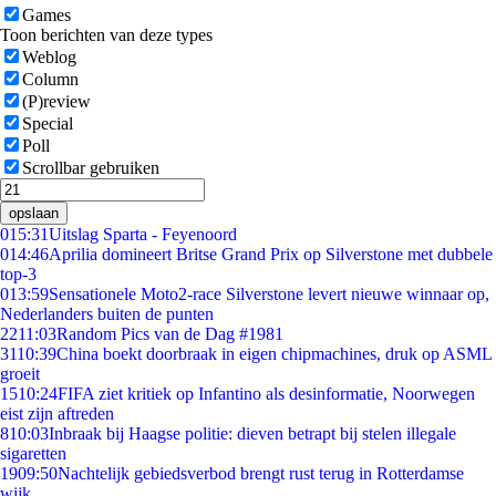
Games
Toon berichten van deze types
Weblog
Column
(P)review
Special
Poll
Scrollbar gebruiken
opslaan
0
15:31
Uitslag Sparta - Feyenoord
0
14:46
Aprilia domineert Britse Grand Prix op Silverstone met dubbele
top-3
0
13:59
Sensationele Moto2-race Silverstone levert nieuwe winnaar op,
Nederlanders buiten de punten
22
11:03
Random Pics van de Dag #1981
31
10:39
China boekt doorbraak in eigen chipmachines, druk op ASML
groeit
15
10:24
FIFA ziet kritiek op Infantino als desinformatie, Noorwegen
eist zijn aftreden
8
10:03
Inbraak bij Haagse politie: dieven betrapt bij stelen illegale
sigaretten
19
09:50
Nachtelijk gebiedsverbod brengt rust terug in Rotterdamse
wijk