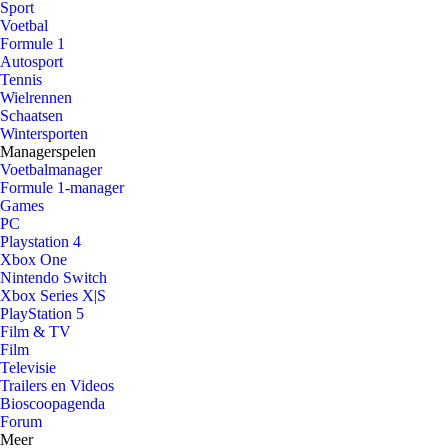
Sport
Voetbal
Formule 1
Autosport
Tennis
Wielrennen
Schaatsen
Wintersporten
Managerspelen
Voetbalmanager
Formule 1-manager
Games
PC
Playstation 4
Xbox One
Nintendo Switch
Xbox Series X|S
PlayStation 5
Film & TV
Film
Televisie
Trailers en Videos
Bioscoopagenda
Forum
Meer