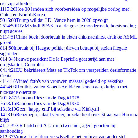
eist zijn aftreden
11
15:20
Hoe 30 landen zich voorbereiden op mogelijke oorlog met
China en Noord-Korea
50
15:08
Trump wil dat J.D. Vance hem in 2028 opvolgt
25
14:59
RIVM vindt PFAS in al de geteste moedermelk, borstvoeding
blijft advies
31
14:51
China boekt doorbraak in eigen chipmachines, druk op ASML
groeit
8
14:50
Inbraak bij Haagse politie: dieven betrapt bij stelen illegale
sigaretten
6
14:34
Nieuwe president De la Espriella gaat strijd aan met
drugskartels Colombia
64
14:21
EU bekritiseert Meta en TikTok om verspreiden desinformatie
Ceuta
41
14:16
Vinted-foto's van vrouwen massaal gedeeld op seksfora
44
14:03
Houthi's vallen Saoedi-Arabië en Jemen aan, dreigen met
blokkade olieroute
20
13:47
Random Pics van de Dag #1978
76
13:16
Random Pics van de Dag #1980
13
13:10
Geen 'happy end' bij seksdate via Kinky.nl
14
13:06
Benzineprijs daalt verder, onzekerheid over Straat van Hormuz
blijft
41
12:39
XR blokkeert A12 ruim twee uur, agent gebeten bij
aanhouding
8
12:37
Vrouw krijgt door verwisseling het embryo van ander stel