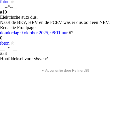
foton
__--*--__
#19
Elektrische auto dus.
Naast de BEV, HEV en de FCEV was er dus ooit een NEV.
Redactie Frontpage
donderdag 9 oktober 2025, 08:11 uur
#2
0
foton
__--*--__
#24
Hoofddeksel voor
sla
ven?
▼ Advertentie door Refinery89