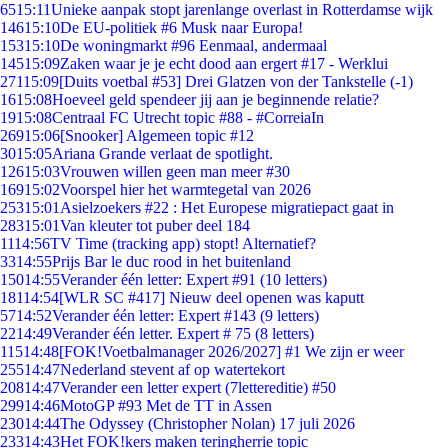
65
15:11
Unieke aanpak stopt jarenlange overlast in Rotterdamse wijk
146
15:10
De EU-politiek #6 Musk naar Europa!
153
15:10
De woningmarkt #96 Eenmaal, andermaal
145
15:09
Zaken waar je je echt dood aan ergert #17 - Werklui
271
15:09
[Duits voetbal #53] Drei Glatzen von der Tankstelle (-1)
16
15:08
Hoeveel geld spendeer jij aan je beginnende relatie?
19
15:08
Centraal FC Utrecht topic #88 - #CorreiaIn
269
15:06
[Snooker] Algemeen topic #12
30
15:05
Ariana Grande verlaat de spotlight.
126
15:03
Vrouwen willen geen man meer #30
169
15:02
Voorspel hier het warmtegetal van 2026
253
15:01
Asielzoekers #22 : Het Europese migratiepact gaat in
283
15:01
Van kleuter tot puber deel 184
11
14:56
TV Time (tracking app) stopt! Alternatief?
33
14:55
Prijs Bar le duc rood in het buitenland
150
14:55
Verander één letter: Expert #91 (10 letters)
181
14:54
[WLR SC #417] Nieuw deel openen was kaputt
57
14:52
Verander één letter: Expert #143 (9 letters)
22
14:49
Verander één letter. Expert # 75 (8 letters)
115
14:48
[FOK!Voetbalmanager 2026/2027] #1 We zijn er weer
255
14:47
Nederland stevent af op watertekort
208
14:47
Verander een letter expert (7lettereditie) #50
299
14:46
MotoGP #93 Met de TT in Assen
230
14:44
The Odyssey (Christopher Nolan) 17 juli 2026
233
14:43
Het FOK!kers maken teringherrie topic