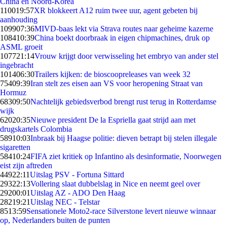
China en Noord-Korea
1100
19:57
XR blokkeert A12 ruim twee uur, agent gebeten bij
aanhouding
1099
07:36
MIVD-baas lekt via Strava routes naar geheime kazerne
1084
10:39
China boekt doorbraak in eigen chipmachines, druk op
ASML groeit
1077
21:14
Vrouw krijgt door verwisseling het embryo van ander stel
ingebracht
1014
06:30
Trailers kijken: de bioscoopreleases van week 32
754
09:39
Iran stelt zes eisen aan VS voor heropening Straat van
Hormuz
683
09:50
Nachtelijk gebiedsverbod brengt rust terug in Rotterdamse
wijk
620
20:35
Nieuwe president De la Espriella gaat strijd aan met
drugskartels Colombia
589
10:03
Inbraak bij Haagse politie: dieven betrapt bij stelen illegale
sigaretten
584
10:24
FIFA ziet kritiek op Infantino als desinformatie, Noorwegen
eist zijn aftreden
449
22:11
Uitslag PSV - Fortuna Sittard
293
22:13
Vollering slaat dubbelslag in Nice en neemt geel over
292
00:01
Uitslag AZ - ADO Den Haag
282
19:21
Uitslag NEC - Telstar
85
13:59
Sensationele Moto2-race Silverstone levert nieuwe winnaar
op, Nederlanders buiten de punten