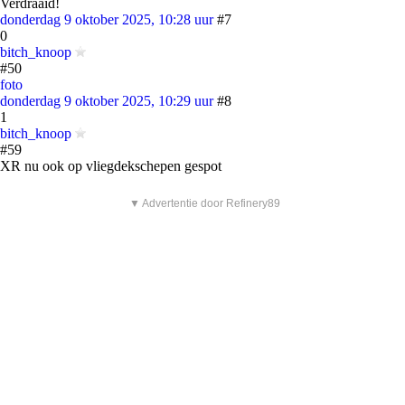
Verdraaid!
donderdag 9 oktober 2025, 10:28 uur
#7
0
bitch_knoop
#50
foto
donderdag 9 oktober 2025, 10:29 uur
#8
1
bitch_knoop
#59
XR nu ook op vliegdekschepen gespot
▼ Advertentie door Refinery89