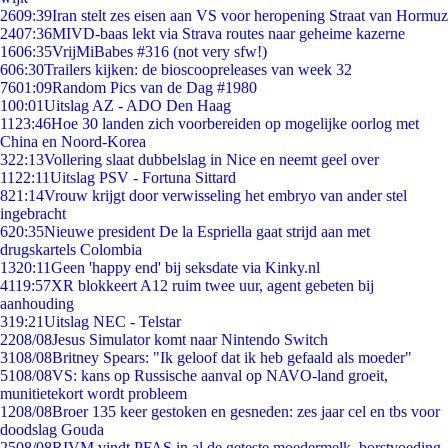
26
09:39
Iran stelt zes eisen aan VS voor heropening Straat van Hormuz
24
07:36
MIVD-baas lekt via Strava routes naar geheime kazerne
16
06:35
VrijMiBabes #316 (not very sfw!)
6
06:30
Trailers kijken: de bioscoopreleases van week 32
76
01:09
Random Pics van de Dag #1980
1
00:01
Uitslag AZ - ADO Den Haag
11
23:46
Hoe 30 landen zich voorbereiden op mogelijke oorlog met
China en Noord-Korea
3
22:13
Vollering slaat dubbelslag in Nice en neemt geel over
11
22:11
Uitslag PSV - Fortuna Sittard
8
21:14
Vrouw krijgt door verwisseling het embryo van ander stel
ingebracht
6
20:35
Nieuwe president De la Espriella gaat strijd aan met
drugskartels Colombia
13
20:11
Geen 'happy end' bij seksdate via Kinky.nl
41
19:57
XR blokkeert A12 ruim twee uur, agent gebeten bij
aanhouding
3
19:21
Uitslag NEC - Telstar
22
08/08
Jesus Simulator komt naar Nintendo Switch
31
08/08
Britney Spears: "Ik geloof dat ik heb gefaald als moeder"
51
08/08
VS: kans op Russische aanval op NAVO-land groeit,
munitietekort wordt probleem
12
08/08
Broer 135 keer gestoken en gesneden: zes jaar cel en tbs voor
doodslag Gouda
25
08/08
RIVM vindt PFAS in al de geteste moedermelk, borstvoeding