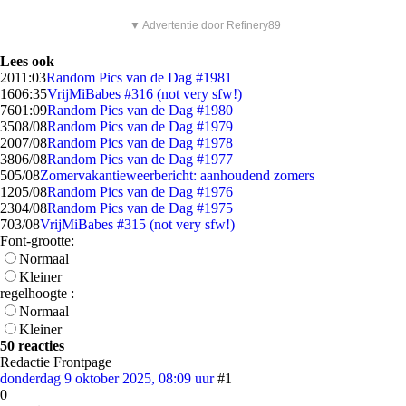
▼ Advertentie door Refinery89
Lees ook
20
11:03
Random Pics van de Dag #1981
16
06:35
VrijMiBabes #316 (not very sfw!)
76
01:09
Random Pics van de Dag #1980
35
08/08
Random Pics van de Dag #1979
20
07/08
Random Pics van de Dag #1978
38
06/08
Random Pics van de Dag #1977
5
05/08
Zomervakantieweerbericht: aanhoudend zomers
12
05/08
Random Pics van de Dag #1976
23
04/08
Random Pics van de Dag #1975
7
03/08
VrijMiBabes #315 (not very sfw!)
Font-grootte:
Normaal
Kleiner
regelhoogte :
Normaal
Kleiner
50 reacties
Redactie Frontpage
donderdag 9 oktober 2025, 08:09 uur
#1
0