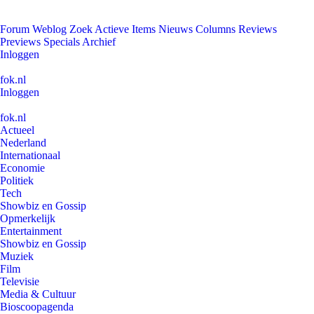
Forum
Weblog
Zoek
Actieve Items
Nieuws
Columns
Reviews
Previews
Specials
Archief
Inloggen
fok.nl
Inloggen
fok.nl
Actueel
Nederland
Internationaal
Economie
Politiek
Tech
Showbiz en Gossip
Opmerkelijk
Entertainment
Showbiz en Gossip
Muziek
Film
Televisie
Media & Cultuur
Bioscoopagenda