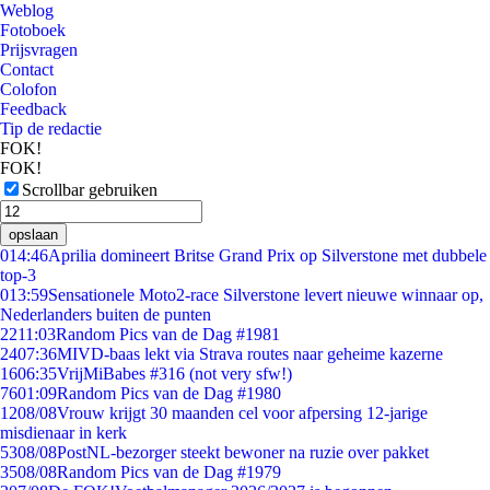
Weblog
Fotoboek
Prijsvragen
Contact
Colofon
Feedback
Tip de redactie
FOK!
FOK!
Scrollbar gebruiken
opslaan
0
14:46
Aprilia domineert Britse Grand Prix op Silverstone met dubbele
top-3
0
13:59
Sensationele Moto2-race Silverstone levert nieuwe winnaar op,
Nederlanders buiten de punten
22
11:03
Random Pics van de Dag #1981
24
07:36
MIVD-baas lekt via Strava routes naar geheime kazerne
16
06:35
VrijMiBabes #316 (not very sfw!)
76
01:09
Random Pics van de Dag #1980
12
08/08
Vrouw krijgt 30 maanden cel voor afpersing 12-jarige
misdienaar in kerk
53
08/08
PostNL-bezorger steekt bewoner na ruzie over pakket
35
08/08
Random Pics van de Dag #1979