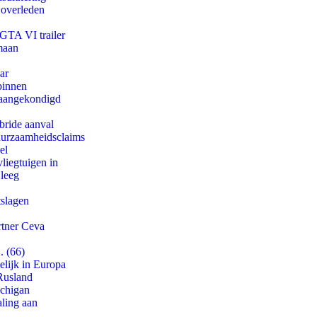
 overleden
 GTA VI trailer
maan
ar
binnen
g aangekondigd
bride aanval
duurzaamheidsclaims
el
iegtuigen in
 leeg
tslagen
rtner Ceva
. (66)
lijk in Europa
Rusland
ichigan
aling aan