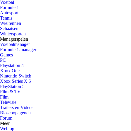
Voetbal
Formule 1
Autosport
Tennis
Wielrennen
Schaatsen
Wintersporten
Managerspelen
Voetbalmanager
Formule 1-manager
Games
PC
Playstation 4
Xbox One
Nintendo Switch
Xbox Series X|S
PlayStation 5
Film & TV
Film
Televisie
Trailers en Videos
Bioscoopagenda
Forum
Meer
Weblog