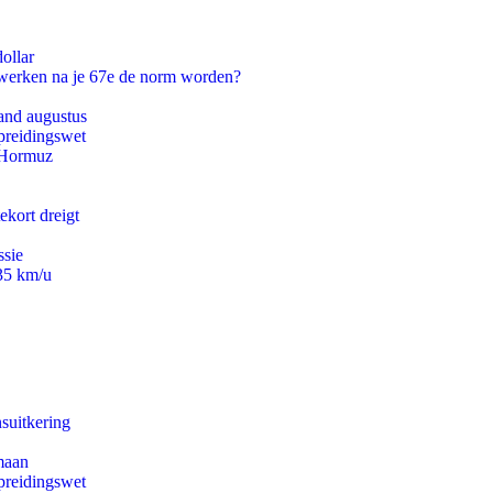
ollar
 werken na je 67e de norm worden?
and augustus
preidingswet
n Hormuz
ekort dreigt
ssie
235 km/u
suitkering
maan
preidingswet