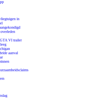
app
iegtuigen in
el
g aangekondigd
 overleden
 GTA VI trailer
 leeg
ichigan
bride aanval
ar
binnen
duurzaamheidsclaims
eem
nslag