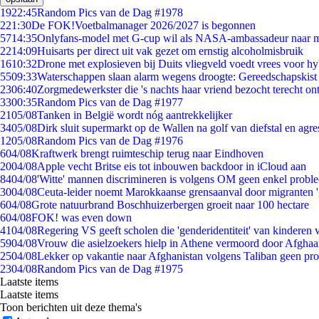
19
22:45
Random Pics van de Dag #1978
2
21:30
De FOK!Voetbalmanager 2026/2027 is begonnen
57
14:35
Onlyfans-model met G-cup wil als NASA-ambassadeur naar 
22
14:09
Huisarts per direct uit vak gezet om ernstig alcoholmisbruik
16
10:32
Drone met explosieven bij Duits vliegveld voedt vrees voor hy
55
09:33
Waterschappen slaan alarm wegens droogte: Gereedschapskist
23
06:40
Zorgmedewerkster die 's nachts haar vriend bezocht terecht on
33
00:35
Random Pics van de Dag #1977
21
05/08
Tanken in België wordt nóg aantrekkelijker
34
05/08
Dirk sluit supermarkt op de Wallen na golf van diefstal en agre
12
05/08
Random Pics van de Dag #1976
6
04/08
Kraftwerk brengt ruimteschip terug naar Eindhoven
20
04/08
Apple vecht Britse eis tot inbouwen backdoor in iCloud aan
84
04/08
'Witte' mannen discrimineren is volgens OM geen enkel probl
30
04/08
Ceuta-leider noemt Marokkaanse grensaanval door migranten 
6
04/08
Grote natuurbrand Boschhuizerbergen groeit naar 100 hectare
6
04/08
FOK! was even down
41
04/08
Regering VS geeft scholen die 'genderidentiteit' van kinderen
59
04/08
Vrouw die asielzoekers hielp in Athene vermoord door Afghaa
25
04/08
Lekker op vakantie naar Afghanistan volgens Taliban geen pr
23
04/08
Random Pics van de Dag #1975
Laatste items
Laatste items
Toon berichten uit deze thema's