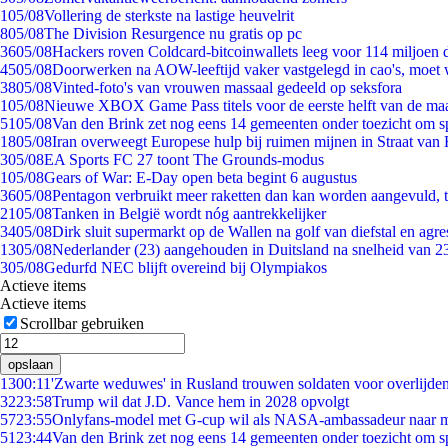
1
05/08
Vollering de sterkste na lastige heuvelrit
8
05/08
The Division Resurgence nu gratis op pc
36
05/08
Hackers roven Coldcard-bitcoinwallets leeg voor 114 miljoen d
45
05/08
Doorwerken na AOW-leeftijd vaker vastgelegd in cao's, moet
38
05/08
Vinted-foto's van vrouwen massaal gedeeld op seksfora
1
05/08
Nieuwe XBOX Game Pass titels voor de eerste helft van de ma
51
05/08
Van den Brink zet nog eens 14 gemeenten onder toezicht om s
18
05/08
Iran overweegt Europese hulp bij ruimen mijnen in Straat va
3
05/08
EA Sports FC 27 toont The Grounds-modus
1
05/08
Gears of War: E-Day open beta begint 6 augustus
36
05/08
Pentagon verbruikt meer raketten dan kan worden aangevuld, t
21
05/08
Tanken in België wordt nóg aantrekkelijker
34
05/08
Dirk sluit supermarkt op de Wallen na golf van diefstal en agre
13
05/08
Nederlander (23) aangehouden in Duitsland na snelheid van 
3
05/08
Gedurfd NEC blijft overeind bij Olympiakos
Actieve items
Actieve items
Scrollbar gebruiken
opslaan
13
00:11
'Zwarte weduwes' in Rusland trouwen soldaten voor overlijden
32
23:58
Trump wil dat J.D. Vance hem in 2028 opvolgt
57
23:55
Onlyfans-model met G-cup wil als NASA-ambassadeur naar 
51
23:44
Van den Brink zet nog eens 14 gemeenten onder toezicht om s