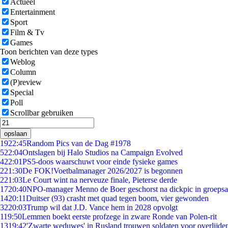
Actueel
Entertainment
Sport
Film & Tv
Games
Toon berichten van deze types
Weblog
Column
(P)review
Special
Poll
Scrollbar gebruiken
opslaan
19
22:45
Random Pics van de Dag #1978
5
22:04
Ontslagen bij Halo Studios na Campaign Evolved
4
22:01
PS5-doos waarschuwt voor einde fysieke games
2
21:30
De FOK!Voetbalmanager 2026/2027 is begonnen
2
21:03
Le Court wint na nerveuze finale, Pieterse derde
17
20:40
NPO-manager Menno de Boer geschorst na dickpic in groeps
14
20:11
Duitser (93) crasht met quad tegen boom, vier gewonden
32
20:03
Trump wil dat J.D. Vance hem in 2028 opvolgt
1
19:50
Lemmen boekt eerste profzege in zware Ronde van Polen-rit
13
19:42
'Zwarte weduwes' in Rusland trouwen soldaten voor overlijden