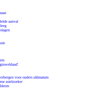
maan
bride aanval
 leeg
tslagen
ssie
eem
'gruweldaad'
 verbergen voor ouders ultimatum
nse asielzoeker
obleem