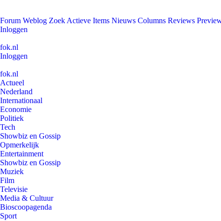
Forum
Weblog
Zoek
Actieve Items
Nieuws
Columns
Reviews
Previe
Inloggen
fok.nl
Inloggen
fok.nl
Actueel
Nederland
Internationaal
Economie
Politiek
Tech
Showbiz en Gossip
Opmerkelijk
Entertainment
Showbiz en Gossip
Muziek
Film
Televisie
Media & Cultuur
Bioscoopagenda
Sport