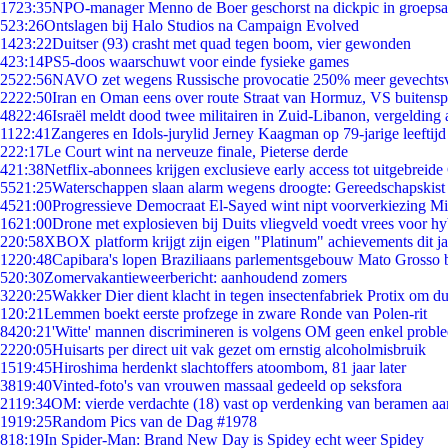
17
23:35
NPO-manager Menno de Boer geschorst na dickpic in groeps
5
23:26
Ontslagen bij Halo Studios na Campaign Evolved
14
23:22
Duitser (93) crasht met quad tegen boom, vier gewonden
4
23:14
PS5-doos waarschuwt voor einde fysieke games
25
22:56
NAVO zet wegens Russische provocatie 250% meer gevechtsvl
22
22:50
Iran en Oman eens over route Straat van Hormuz, VS buitensp
48
22:46
Israël meldt dood twee militairen in Zuid-Libanon, vergeldin
11
22:41
Zangeres en Idols-jurylid Jerney Kaagman op 79-jarige leeftijd
2
22:17
Le Court wint na nerveuze finale, Pieterse derde
4
21:38
Netflix-abonnees krijgen exclusieve early access tot uitgebreide
55
21:25
Waterschappen slaan alarm wegens droogte: Gereedschapskist
45
21:00
Progressieve Democraat El-Sayed wint nipt voorverkiezing M
16
21:00
Drone met explosieven bij Duits vliegveld voedt vrees voor hy
2
20:58
XBOX platform krijgt zijn eigen "Platinum" achievements dit ja
12
20:48
Capibara's lopen Braziliaans parlementsgebouw Mato Grosso 
5
20:30
Zomervakantieweerbericht: aanhoudend zomers
32
20:25
Wakker Dier dient klacht in tegen insectenfabriek Protix om 
1
20:21
Lemmen boekt eerste profzege in zware Ronde van Polen-rit
84
20:21
'Witte' mannen discrimineren is volgens OM geen enkel probl
22
20:05
Huisarts per direct uit vak gezet om ernstig alcoholmisbruik
15
19:45
Hiroshima herdenkt slachtoffers atoombom, 81 jaar later
38
19:40
Vinted-foto's van vrouwen massaal gedeeld op seksfora
21
19:34
OM: vierde verdachte (18) vast op verdenking van beramen aa
19
19:25
Random Pics van de Dag #1978
8
18:19
In Spider-Man: Brand New Day is Spidey echt weer Spidey