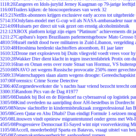
11
18:20
Zangeres en Idols-jurylid Jerney Kaagman op 79-jarige leeftijd
1
16:00
Trailers kijken: de bioscoopreleases van week 32
4
15:21
Netflix-abonnees krijgen exclusieve early access tot uitgebreide
57
14:35
Onlyfans-model met G-cup wil als NASA-ambassadeur naar 
22
14:09
Huisarts per direct uit vak gezet om ernstig alcoholmisbruik
2
12:12
XBOX platform krijgt zijn eigen "Platinum" achievements dit ja
12
11:27
Capibara's lopen Braziliaans parlementsgebouw Mato Grosso 
48
10:59
Israël meldt dood twee militairen in Zuid-Libanon, vergeldin
15
10:48
Hiroshima herdenkt slachtoffers atoombom, 81 jaar later
16
10:32
Drone met explosieven bij Duits vliegveld voedt vrees voor hy
32
10:28
Wakker Dier dient klacht in tegen insectenfabriek Protix om 
22
10:16
Iran en Oman eens over route Straat van Hormuz, VS buitensp
25
10:08
NAVO zet wegens Russische provocatie 250% meer gevechtsvl
55
09:33
Waterschappen slaan alarm wegens droogte: Gereedschapskist
1
07:00
Forensics: Crime Scene Detective
23
06:40
Zorgmedewerkster die 's nachts haar vriend bezocht terecht on
33
00:35
Random Pics van de Dag #1977
18
05/08
Datalek bij Bol en de Bijenkorf na cyberaanval op logistiek pa
33
05/08
Kind overleden na aanrijding door AH-bestelbus in Dordrecht
6
05/08
Nieuw slachtoffer in kindermisbruikzaak zorgprofessional Jan B
3
05/08
Geen Qatar en Abu Dhabi? Dan eindigt Formule 1-seizoen moge
5
05/08
Litouwen vindt opnieuw migrantentunnel onder grens met Wit-
45
05/08
Progressieve Democraat El-Sayed wint nipt voorverkiezing M
11
05/08
Accell, moederbedrijf Sparta en Batavus, vraagt uitstel van bet
5
05/08
Zomervakantieweerbericht: aanhoudend zomers