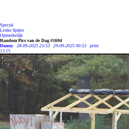
Special
Leuke lijstjes
Opmerkelijk
Random Pics van de Dag #1694
Danny
28-09-2025 23:53
29-09-2025 00:53
print
13
15