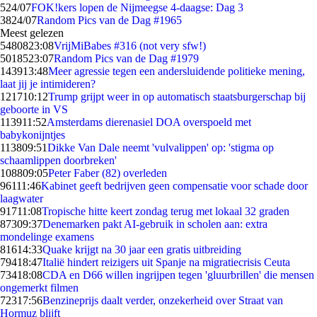
5
24/07
FOK!kers lopen de Nijmeegse 4-daagse: Dag 3
38
24/07
Random Pics van de Dag #1965
Meest gelezen
54808
23:08
VrijMiBabes #316 (not very sfw!)
50185
23:07
Random Pics van de Dag #1979
1439
13:48
Meer agressie tegen een andersluidende politieke mening,
laat jij je intimideren?
1217
10:12
Trump grijpt weer in op automatisch staatsburgerschap bij
geboorte in VS
1139
11:52
Amsterdams dierenasiel DOA overspoeld met
babykonijntjes
1138
09:51
Dikke Van Dale neemt 'vulvalippen' op: 'stigma op
schaamlippen doorbreken'
1088
09:05
Peter Faber (82) overleden
961
11:46
Kabinet geeft bedrijven geen compensatie voor schade door
laagwater
917
11:08
Tropische hitte keert zondag terug met lokaal 32 graden
873
09:37
Denemarken pakt AI-gebruik in scholen aan: extra
mondelinge examens
816
14:33
Quake krijgt na 30 jaar een gratis uitbreiding
794
18:47
Italië hindert reizigers uit Spanje na migratiecrisis Ceuta
734
18:08
CDA en D66 willen ingrijpen tegen 'gluurbrillen' die mensen
ongemerkt filmen
723
17:56
Benzineprijs daalt verder, onzekerheid over Straat van
Hormuz blijft