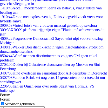
gevechtsvliegtuigen in
14
10:46
Accell, moederbedrijf Sparta en Batavus, vraagt uitstel van
betaling aan
19
10:44
Drone met explosieven bij Duits vliegveld voedt vrees voor
hybride aanval
39
09:53
Vinted-foto's van vrouwen massaal gedeeld op seksfora
3
09:33
XBOX platform krijgt zijn eigen "Platinum" achievements dit
jaar
46
09:22
Progressieve Democraat El-Sayed wint nipt voorverkiezing
Michigan
34
08:18
Wakker Dier dient klacht in tegen insectenfabriek Protix om
duurzaamheidsclaims
85
04:44
'Witte' mannen discrimineren is volgens OM geen enkel
probleem
27
03:06
Doden bij Oekraïense droneaanvallen op Moskou en Sint-
Petersburg
34
07/08
Kind overleden na aanrijding door AH-bestelbus in Dordrecht
53
07/08
Van den Brink zet nog eens 14 gemeenten onder toezicht om
spreidingswet
22
06/08
Iran en Oman eens over route Straat van Hormuz, VS
buitenspel
Forum
Forum
Scrollbar gebruiken