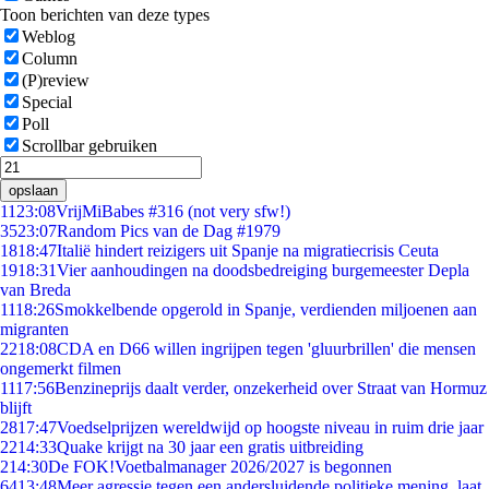
Toon berichten van deze types
Weblog
Column
(P)review
Special
Poll
Scrollbar gebruiken
opslaan
11
23:08
VrijMiBabes #316 (not very sfw!)
35
23:07
Random Pics van de Dag #1979
18
18:47
Italië hindert reizigers uit Spanje na migratiecrisis Ceuta
19
18:31
Vier aanhoudingen na doodsbedreiging burgemeester Depla
van Breda
11
18:26
Smokkelbende opgerold in Spanje, verdienden miljoenen aan
migranten
22
18:08
CDA en D66 willen ingrijpen tegen 'gluurbrillen' die mensen
ongemerkt filmen
11
17:56
Benzineprijs daalt verder, onzekerheid over Straat van Hormuz
blijft
28
17:47
Voedselprijzen wereldwijd op hoogste niveau in ruim drie jaar
22
14:33
Quake krijgt na 30 jaar een gratis uitbreiding
2
14:30
De FOK!Voetbalmanager 2026/2027 is begonnen
64
13:48
Meer agressie tegen een andersluidende politieke mening, laat