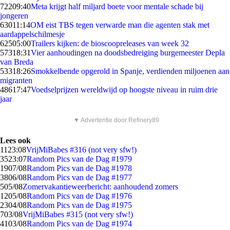
722
09:40
Meta krijgt half miljard boete voor mentale schade bij
jongeren
630
11:14
OM eist TBS tegen verwarde man die agenten stak met
aardappelschilmesje
625
05:00
Trailers kijken: de bioscoopreleases van week 32
573
18:31
Vier aanhoudingen na doodsbedreiging burgemeester Depla
van Breda
533
18:26
Smokkelbende opgerold in Spanje, verdienden miljoenen aan
migranten
486
17:47
Voedselprijzen wereldwijd op hoogste niveau in ruim drie
jaar
▼ Advertentie door Refinery89
Lees ook
11
23:08
VrijMiBabes #316 (not very sfw!)
35
23:07
Random Pics van de Dag #1979
19
07/08
Random Pics van de Dag #1978
38
06/08
Random Pics van de Dag #1977
5
05/08
Zomervakantieweerbericht: aanhoudend zomers
12
05/08
Random Pics van de Dag #1976
23
04/08
Random Pics van de Dag #1975
7
03/08
VrijMiBabes #315 (not very sfw!)
41
03/08
Random Pics van de Dag #1974