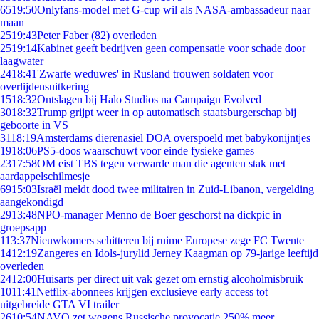
65
19:50
Onlyfans-model met G-cup wil als NASA-ambassadeur naar
maan
25
19:43
Peter Faber (82) overleden
25
19:14
Kabinet geeft bedrijven geen compensatie voor schade door
laagwater
24
18:41
'Zwarte weduwes' in Rusland trouwen soldaten voor
overlijdensuitkering
15
18:32
Ontslagen bij Halo Studios na Campaign Evolved
30
18:32
Trump grijpt weer in op automatisch staatsburgerschap bij
geboorte in VS
31
18:19
Amsterdams dierenasiel DOA overspoeld met babykonijntjes
19
18:06
PS5-doos waarschuwt voor einde fysieke games
23
17:58
OM eist TBS tegen verwarde man die agenten stak met
aardappelschilmesje
69
15:03
Israël meldt dood twee militairen in Zuid-Libanon, vergelding
aangekondigd
29
13:48
NPO-manager Menno de Boer geschorst na dickpic in
groepsapp
1
13:37
Nieuwkomers schitteren bij ruime Europese zege FC Twente
14
12:19
Zangeres en Idols-jurylid Jerney Kaagman op 79-jarige leeftijd
overleden
24
12:00
Huisarts per direct uit vak gezet om ernstig alcoholmisbruik
10
11:41
Netflix-abonnees krijgen exclusieve early access tot
uitgebreide GTA VI trailer
26
10:54
NAVO zet wegens Russische provocatie 250% meer