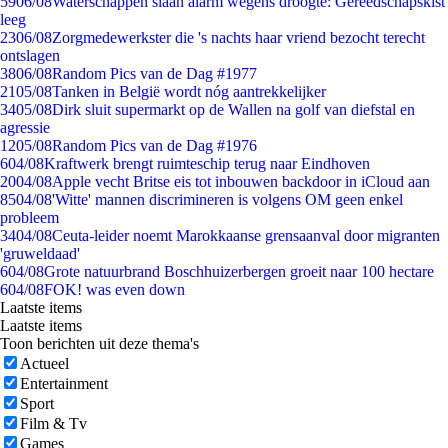
59
06/08
Waterschappen slaan alarm wegens droogte: Gereedschapskist
leeg
23
06/08
Zorgmedewerkster die 's nachts haar vriend bezocht terecht
ontslagen
38
06/08
Random Pics van de Dag #1977
21
05/08
Tanken in België wordt nóg aantrekkelijker
34
05/08
Dirk sluit supermarkt op de Wallen na golf van diefstal en
agressie
12
05/08
Random Pics van de Dag #1976
6
04/08
Kraftwerk brengt ruimteschip terug naar Eindhoven
20
04/08
Apple vecht Britse eis tot inbouwen backdoor in iCloud aan
85
04/08
'Witte' mannen discrimineren is volgens OM geen enkel
probleem
34
04/08
Ceuta-leider noemt Marokkaanse grensaanval door migranten
'gruweldaad'
6
04/08
Grote natuurbrand Boschhuizerbergen groeit naar 100 hectare
6
04/08
FOK! was even down
Laatste items
Laatste items
Toon berichten uit deze thema's
Actueel
Entertainment
Sport
Film & Tv
Games