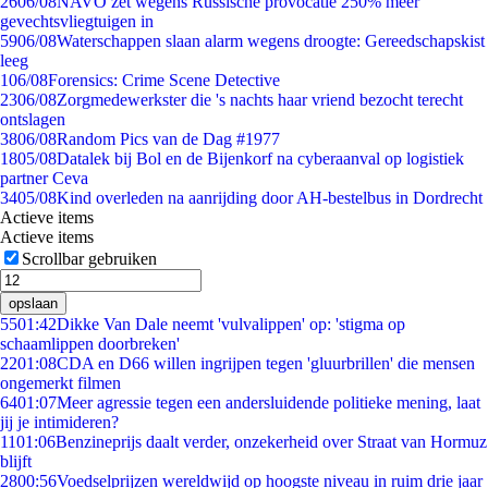
26
06/08
NAVO zet wegens Russische provocatie 250% meer
gevechtsvliegtuigen in
59
06/08
Waterschappen slaan alarm wegens droogte: Gereedschapskist
leeg
1
06/08
Forensics: Crime Scene Detective
23
06/08
Zorgmedewerkster die 's nachts haar vriend bezocht terecht
ontslagen
38
06/08
Random Pics van de Dag #1977
18
05/08
Datalek bij Bol en de Bijenkorf na cyberaanval op logistiek
partner Ceva
34
05/08
Kind overleden na aanrijding door AH-bestelbus in Dordrecht
Actieve items
Actieve items
Scrollbar gebruiken
opslaan
55
01:42
Dikke Van Dale neemt 'vulvalippen' op: 'stigma op
schaamlippen doorbreken'
22
01:08
CDA en D66 willen ingrijpen tegen 'gluurbrillen' die mensen
ongemerkt filmen
64
01:07
Meer agressie tegen een andersluidende politieke mening, laat
jij je intimideren?
11
01:06
Benzineprijs daalt verder, onzekerheid over Straat van Hormuz
blijft
28
00:56
Voedselprijzen wereldwijd op hoogste niveau in ruim drie jaar