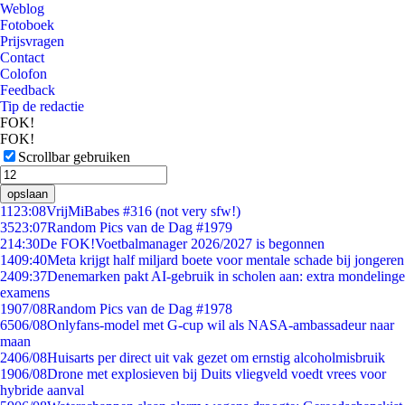
Weblog
Fotoboek
Prijsvragen
Contact
Colofon
Feedback
Tip de redactie
FOK!
FOK!
Scrollbar gebruiken
opslaan
11
23:08
VrijMiBabes #316 (not very sfw!)
35
23:07
Random Pics van de Dag #1979
2
14:30
De FOK!Voetbalmanager 2026/2027 is begonnen
14
09:40
Meta krijgt half miljard boete voor mentale schade bij jongeren
24
09:37
Denemarken pakt AI-gebruik in scholen aan: extra mondelinge
examens
19
07/08
Random Pics van de Dag #1978
65
06/08
Onlyfans-model met G-cup wil als NASA-ambassadeur naar
maan
24
06/08
Huisarts per direct uit vak gezet om ernstig alcoholmisbruik
19
06/08
Drone met explosieven bij Duits vliegveld voedt vrees voor
hybride aanval