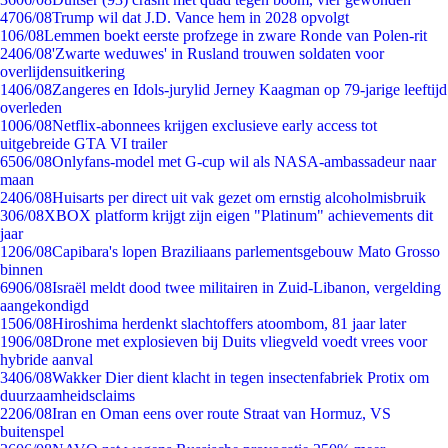
47
06/08
Trump wil dat J.D. Vance hem in 2028 opvolgt
1
06/08
Lemmen boekt eerste profzege in zware Ronde van Polen-rit
24
06/08
'Zwarte weduwes' in Rusland trouwen soldaten voor
overlijdensuitkering
14
06/08
Zangeres en Idols-jurylid Jerney Kaagman op 79-jarige leeftijd
overleden
10
06/08
Netflix-abonnees krijgen exclusieve early access tot
uitgebreide GTA VI trailer
65
06/08
Onlyfans-model met G-cup wil als NASA-ambassadeur naar
maan
24
06/08
Huisarts per direct uit vak gezet om ernstig alcoholmisbruik
3
06/08
XBOX platform krijgt zijn eigen "Platinum" achievements dit
jaar
12
06/08
Capibara's lopen Braziliaans parlementsgebouw Mato Grosso
binnen
69
06/08
Israël meldt dood twee militairen in Zuid-Libanon, vergelding
aangekondigd
15
06/08
Hiroshima herdenkt slachtoffers atoombom, 81 jaar later
19
06/08
Drone met explosieven bij Duits vliegveld voedt vrees voor
hybride aanval
34
06/08
Wakker Dier dient klacht in tegen insectenfabriek Protix om
duurzaamheidsclaims
22
06/08
Iran en Oman eens over route Straat van Hormuz, VS
buitenspel