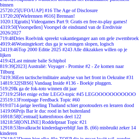
binnen
257
20:25
[UFO/UAP] #16 The Age of Disclosure
137
20:20
[Wielrennen #616] Brennan!
10
20:13
[gratis] Videogames Part 9: Gratis en free-to-play games!
43
19:50
[Voorspellen] Voorspel de eindstand van de Eredivisie
2026/2027
7
19:48
Dries Roelvink spreekt vakantieganger aan om gele zwembroek
49
19:46
Woningtekort: dus ga je woningen slopen, logisch
241
19:46
Top 2000 Editie 2025 #243 Alle dikzakken willen op je
lijken
4
19:42
Last minute balie Schiphol
8
19:39
[2023] Australië: Voyager - Promise #2 - Ze komen naar
Tilburg
74
19:36
Een tactische/militaire analyse van het front in Oekraïne #31
148
19:32
[SBS6] Vandaag Inside #136 - Boekje pluggen.
5
19:29
Ik ga de fok-toto winnen dit jaar
273
19:25
Het enige echte LEGO-topic #45 LEGOOOOOOOOOOO
235
19:13
Frontpage Feedback Topic #60
9
19:07
14-jarige leerling Thailand schiet grootouders en leraren dood
14
19:06
Prijs Bar le duc rood in het buitenland
169
18:58
[Centraal] kattenfotoos deel 122
182
18:58
[ONLINE] Roddelpraat Topic #21
129
18:53
Invalkracht kinderdagverblijf Jan B. (66) misbruikt zeker 14
kinderen
276
18:52
Dump hier elke 40+ TOEP die je graag kwijt wil, zonder