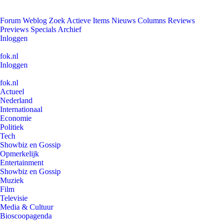
Forum
Weblog
Zoek
Actieve Items
Nieuws
Columns
Reviews
Previews
Specials
Archief
Inloggen
fok.nl
Inloggen
fok.nl
Actueel
Nederland
Internationaal
Economie
Politiek
Tech
Showbiz en Gossip
Opmerkelijk
Entertainment
Showbiz en Gossip
Muziek
Film
Televisie
Media & Cultuur
Bioscoopagenda