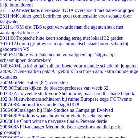
jij je intimideren?
31
11:52
Amsterdams dierenasiel DOA overspoeld met babykonijntjes
25
11:46
Kabinet geeft bedrijven geen compensatie voor schade door
laagwater
23
11:14
OM eist TBS tegen verwarde man die agenten stak met
aardappelschilmesje
30
11:08
Tropische hitte keert zondag terug met lokaal 32 graden
30
10:12
Trump grijpt weer in op automatisch staatsburgerschap bij
geboorte in VS
55
09:51
Dikke Van Dale neemt 'vulvalippen' op: 'stigma op
schaamlippen doorbreken'
14
09:40
Meta krijgt half miljard boete voor mentale schade bij jongeren
24
09:37
Denemarken pakt AI-gebruik in scholen aan: extra mondelinge
examens
25
09:05
Peter Faber (82) overleden
7
05:00
Trailers kijken: de bioscoopreleases van week 32
0
03:37
Ajax veel te sterk voor Shelbourne, maar houdt schade beperkt
1
02:34
Nieuwkomers schitteren bij ruime Europese zege FC Twente
19
07/08
Random Pics van de Dag #1978
15
06/08
Ontslagen bij Halo Studios na Campaign Evolved
19
06/08
PS5-doos waarschuwt voor einde fysieke games
2
06/08
Le Court wint na nerveuze finale, Pieterse derde
29
06/08
NPO-manager Menno de Boer geschorst na dickpic in
groepsapp
36
06/08
Duitser (93) crasht met quad tegen boom, vier gewonden