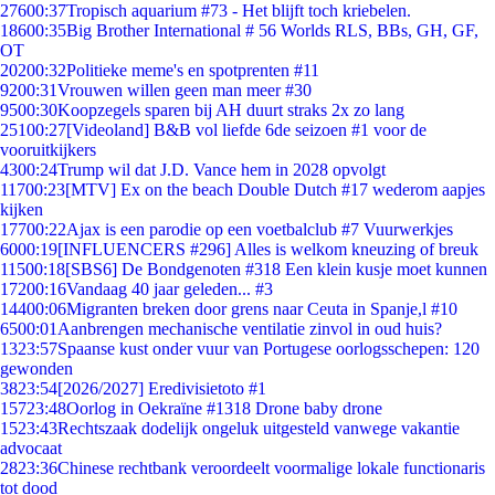
276
00:37
Tropisch aquarium #73 - Het blijft toch kriebelen.
186
00:35
Big Brother International # 56 Worlds RLS, BBs, GH, GF,
OT
202
00:32
Politieke meme's en spotprenten #11
92
00:31
Vrouwen willen geen man meer #30
95
00:30
Koopzegels sparen bij AH duurt straks 2x zo lang
251
00:27
[Videoland] B&B vol liefde 6de seizoen #1 voor de
vooruitkijkers
43
00:24
Trump wil dat J.D. Vance hem in 2028 opvolgt
117
00:23
[MTV] Ex on the beach Double Dutch #17 wederom aapjes
kijken
177
00:22
Ajax is een parodie op een voetbalclub #7 Vuurwerkjes
60
00:19
[INFLUENCERS #296] Alles is welkom kneuzing of breuk
115
00:18
[SBS6] De Bondgenoten #318 Een klein kusje moet kunnen
172
00:16
Vandaag 40 jaar geleden... #3
144
00:06
Migranten breken door grens naar Ceuta in Spanje,l #10
65
00:01
Aanbrengen mechanische ventilatie zinvol in oud huis?
13
23:57
Spaanse kust onder vuur van Portugese oorlogsschepen: 120
gewonden
38
23:54
[2026/2027] Eredivisietoto #1
157
23:48
Oorlog in Oekraïne #1318 Drone baby drone
15
23:43
Rechtszaak dodelijk ongeluk uitgesteld vanwege vakantie
advocaat
28
23:36
Chinese rechtbank veroordeelt voormalige lokale functionaris
tot dood