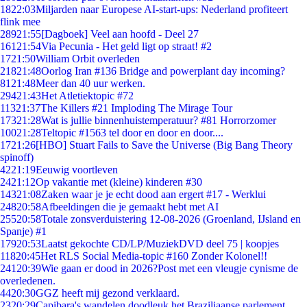
18
22:03
Miljarden naar Europese AI-start-ups: Nederland profiteert
flink mee
289
21:55
[Dagboek] Veel aan hoofd - Deel 27
161
21:54
Via Pecunia - Het geld ligt op straat! #2
17
21:50
William Orbit overleden
218
21:48
Oorlog Iran #136 Bridge and powerplant day incoming?
81
21:48
Meer dan 40 uur werken.
294
21:43
Het Atletiektopic #72
113
21:37
The Killers #21 Imploding The Mirage Tour
173
21:28
Wat is jullie binnenhuistemperatuur? #81 Horrorzomer
100
21:28
Teltopic #1563 tel door en door en door....
17
21:26
[HBO] Stuart Fails to Save the Universe (Big Bang Theory
spinoff)
42
21:19
Eeuwig voortleven
24
21:12
Op vakantie met (kleine) kinderen #30
143
21:08
Zaken waar je je echt dood aan ergert #17 - Werklui
248
20:58
Afbeeldingen die je gemaakt hebt met AI
255
20:58
Totale zonsverduistering 12-08-2026 (Groenland, IJsland en
Spanje) #1
179
20:53
Laatst gekochte CD/LP/MuziekDVD deel 75 | koopjes
118
20:45
Het RLS Social Media-topic #160 Zonder Kolonel!!
241
20:39
Wie gaan er dood in 2026?Post met een vleugje cynisme de
overledenen.
44
20:30
GGZ heeft mij gezond verklaard.
23
20:29
Capibara's wandelen doodleuk het Braziliaanse parlement