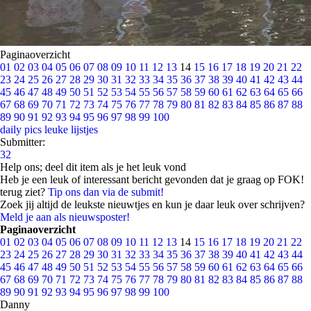
Paginaoverzicht
01
02
03
04
05
06
07
08
09
10
11
12
13
14
15
16
17
18
19
20
21
22
23
24
25
26
27
28
29
30
31
32
33
34
35
36
37
38
39
40
41
42
43
44
45
46
47
48
49
50
51
52
53
54
55
56
57
58
59
60
61
62
63
64
65
66
67
68
69
70
71
72
73
74
75
76
77
78
79
80
81
82
83
84
85
86
87
88
89
90
91
92
93
94
95
96
97
98
99
100
daily pics
leuke lijstjes
Submitter:
32
Help ons; deel dit item als je het leuk vond
Heb je een leuk of interessant bericht gevonden dat je graag op FOK!
terug ziet?
Tip ons dan via de submit!
Zoek jij altijd de leukste nieuwtjes en kun je daar leuk over schrijven?
Meld je aan als nieuwsposter!
Paginaoverzicht
01
02
03
04
05
06
07
08
09
10
11
12
13
14
15
16
17
18
19
20
21
22
23
24
25
26
27
28
29
30
31
32
33
34
35
36
37
38
39
40
41
42
43
44
45
46
47
48
49
50
51
52
53
54
55
56
57
58
59
60
61
62
63
64
65
66
67
68
69
70
71
72
73
74
75
76
77
78
79
80
81
82
83
84
85
86
87
88
89
90
91
92
93
94
95
96
97
98
99
100
Danny