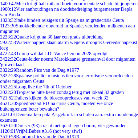
14
00:42
Meta krijgt half miljard boete voor mentale schade bij jongeren
19
00:12
Vier aanhoudingen na doodsbedreiging burgemeester Depla
van Breda
18
23:32
Italië hindert reizigers uit Spanje na migratiecrisis Ceuta
11
23:30
Smokkelbende opgerold in Spanje, verdienden miljoenen aan
migranten
22
23:22
Quake krijgt na 30 jaar een gratis uitbreiding
59
22:53
Waterschappen slaan alarm wegens droogte: Gereedschapskist
leeg
47
22:43
Trump wil dat J.D. Vance hem in 2028 opvolgt
34
22:32
Ceuta-leider noemt Marokkaanse grensaanval door migranten
'gruweldaad'
38
22:29
Random Pics van de Dag #1977
38
22:28
Spaanse politie: minstens tien voor terrorisme veroordeelden
onder migranten Ceuta
15
22:25
Long live the 7th of October
30
22:20
Tropische hitte keert zondag terug met lokaal 32 graden
7
21:52
Trailers kijken: de bioscoopreleases van week 32
46
21:30
Spoedberaad EU na crisis Ceuta, moeten we onze
buitengrenzen beter bewaken?
24
21:01
Denemarken pakt AI-gebruik in scholen aan: extra mondelinge
examens
36
20:20
Duitser (93) crasht met quad tegen boom, vier gewonden
11
20:01
VrijMiBabes #316 (not very sfw!)
35
19:58
Random Pics van de Dag #1979