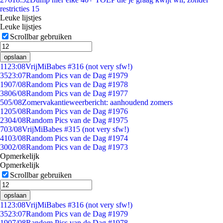
restricties 15
Leuke lijstjes
Leuke lijstjes
Scrollbar gebruiken
opslaan
11
23:08
VrijMiBabes #316 (not very sfw!)
35
23:07
Random Pics van de Dag #1979
19
07/08
Random Pics van de Dag #1978
38
06/08
Random Pics van de Dag #1977
5
05/08
Zomervakantieweerbericht: aanhoudend zomers
12
05/08
Random Pics van de Dag #1976
23
04/08
Random Pics van de Dag #1975
7
03/08
VrijMiBabes #315 (not very sfw!)
41
03/08
Random Pics van de Dag #1974
30
02/08
Random Pics van de Dag #1973
Opmerkelijk
Opmerkelijk
Scrollbar gebruiken
opslaan
11
23:08
VrijMiBabes #316 (not very sfw!)
35
23:07
Random Pics van de Dag #1979
19
07/08
Random Pics van de Dag #1978