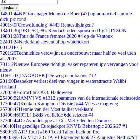
opslaan
148
01:44
NPO-manager Menno de Boer (47) op non-actief stuurde
dick-pic rond
40
01:40
[Crowdfunding] #443 Rentestijgingen?
134
01:36
[DRT SC] #6: RendacGoden sponsored by TONZON
198
01:28
Tour de France femmes 2026 #4 op de Ventoux
224
01:24
Nederland stevent af op watertekort
6
01:21
Ps 5
72
01:20
Techniekles verdwijnt uit onderbouw: maar half zo veel uren
als 2007
7
01:12
Nieuwe Europese richtlijn: vaker repareren ipv vervangen voor
nieuw
116
01:03
[DAGBOEK] De weg naar balans #12
2
01:00
Bezoeker verliest deel van vinger in waterattractie Walibi
Holland
37
00:58
Horrorfilms #33: Halloween
254
00:52
[AMV] VS #1312 spammers van de internationale rechtsorde
173
00:47
[Keuken Kampioen Divisie] #44 Vitesse mag weg
257
00:47
Hennie van der Most failliet verklaard
184
00:46
[RTL] B&B vol liefde 6de seizoen #4
273
00:44
De Avondetappe #176 - Met Ellen ten Damme.
4
00:40
Het gezellige Eurojackpot KNVB Bekertopic 2026/27 #1
58
00:39
[ATP Tour] #169 Tosti Tallon back on fire
69
00:39
GTA VI #12 GTA VI Extended look 27 Augustus Netflix/YT