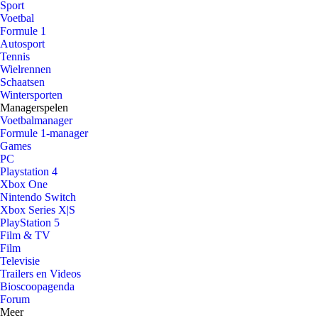
Sport
Voetbal
Formule 1
Autosport
Tennis
Wielrennen
Schaatsen
Wintersporten
Managerspelen
Voetbalmanager
Formule 1-manager
Games
PC
Playstation 4
Xbox One
Nintendo Switch
Xbox Series X|S
PlayStation 5
Film & TV
Film
Televisie
Trailers en Videos
Bioscoopagenda
Forum
Meer