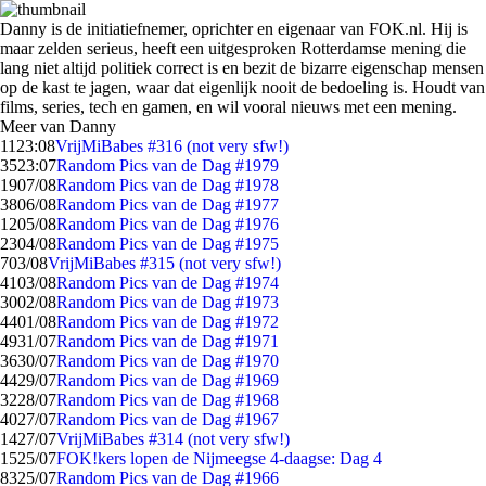
Danny is de initiatiefnemer, oprichter en eigenaar van FOK.nl. Hij is
maar zelden serieus, heeft een uitgesproken Rotterdamse mening die
lang niet altijd politiek correct is en bezit de bizarre eigenschap mensen
op de kast te jagen, waar dat eigenlijk nooit de bedoeling is. Houdt van
films, series, tech en gamen, en wil vooral nieuws met een mening.
Meer van Danny
11
23:08
VrijMiBabes #316 (not very sfw!)
35
23:07
Random Pics van de Dag #1979
19
07/08
Random Pics van de Dag #1978
38
06/08
Random Pics van de Dag #1977
12
05/08
Random Pics van de Dag #1976
23
04/08
Random Pics van de Dag #1975
7
03/08
VrijMiBabes #315 (not very sfw!)
41
03/08
Random Pics van de Dag #1974
30
02/08
Random Pics van de Dag #1973
44
01/08
Random Pics van de Dag #1972
49
31/07
Random Pics van de Dag #1971
36
30/07
Random Pics van de Dag #1970
44
29/07
Random Pics van de Dag #1969
32
28/07
Random Pics van de Dag #1968
40
27/07
Random Pics van de Dag #1967
14
27/07
VrijMiBabes #314 (not very sfw!)
15
25/07
FOK!kers lopen de Nijmeegse 4-daagse: Dag 4
83
25/07
Random Pics van de Dag #1966