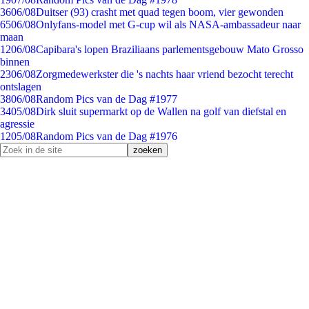
36
06/08
Duitser (93) crasht met quad tegen boom, vier gewonden
65
06/08
Onlyfans-model met G-cup wil als NASA-ambassadeur naar
maan
12
06/08
Capibara's lopen Braziliaans parlementsgebouw Mato Grosso
binnen
23
06/08
Zorgmedewerkster die 's nachts haar vriend bezocht terecht
ontslagen
38
06/08
Random Pics van de Dag #1977
34
05/08
Dirk sluit supermarkt op de Wallen na golf van diefstal en
agressie
12
05/08
Random Pics van de Dag #1976