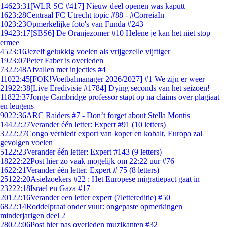
146
23:31
[WLR SC #417] Nieuw deel openen was kaputt
16
23:28
Centraal FC Utrecht topic #88 - #CorreiaIn
10
23:23
Opmerkelijke foto's van Funda #243
194
23:17
[SBS6] De Oranjezomer #10 Helene je kan het niet stop
ermee
45
23:16
Jezelf gelukkig voelen als vrijgezelle vijftiger
19
23:07
Peter Faber is overleden
73
22:48
Afvallen met injecties #4
110
22:45
[FOK!Voetbalmanager 2026/2027] #1 We zijn er weer
219
22:38
[Live Eredivisie #1784] Dying seconds van het seizoen!
118
22:37
Jonge Cambridge professor stapt op na claims over plagiaat
en leugens
90
22:36
ARC Raiders #7 - Don’t forget about Stella Montis
144
22:27
Verander één letter: Expert #91 (10 letters)
32
22:27
Congo verbiedt export van koper en kobalt, Europa zal
gevolgen voelen
51
22:23
Verander één letter: Expert #143 (9 letters)
182
22:22
Post hier zo vaak mogelijk om 22:22 uur #76
16
22:21
Verander één letter. Expert # 75 (8 letters)
251
22:20
Asielzoekers #22 : Het Europese migratiepact gaat in
232
22:18
Israel en Gaza #17
201
22:16
Verander een letter expert (7lettereditie) #50
68
22:14
Roddelpraat onder vuur: ongepaste opmerkingen
minderjarigen deel 2
280
22:06
Post hier pas overleden muzikanten #32