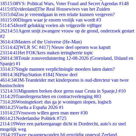
185
15:08
VS: Political Wars, Voter Fraud and Secret Agendas #148
41
15:05
[videoland]The Real Housewives van het Zuiden
53
15:04
Zou je vreemdgaan in een relatie kunnen vergeven?
161
15:00
Dingen waar je enorm vrolijk van wordt #3
51
14:54
Jezelf gelukkig voelen als vrijgezelle vijftiger
262
14:51
Agent smijt zwangere vrouw op de grond, onderzoek gestart
#2
36
14:43
Masters of the Universe (He-Man)
151
14:42
[WLR SC #417] Nieuw deel openen was kaputt
231
14:41
Het FOK!kers maken teringherrie topic
260
14:38
Totale zonsverduistering 12-08-2026 (Groenland, IJsland en
Spanje) #1
33
14:37
Single mannen verplichtsingle moeders laten daten?
180
14:36
[PlayStation #184] Nieuw deel
46
14:34
OM-Teamleider met kinderporno is oud-directeur van twee
basisscholen
152
14:31
Migranten breken door grens naar Ceuta in Spanje,l #10
31
14:29
Transfergeruchten en contractverlenging #83
73
14:26
Woningtekort: dus ga je woningen slopen, logisch
80
14:25
Vuelta a España 2026 #1
110
14:23
Vrouwen willen geen man meer #30
86
14:21
Nederlandse Politiek #725
21
14:19
Weer een parkeergarage dicht in Dordrecht, auto's zo snel
mogelijk weg
19
14:19
Twee zwaargewonden bij eenzijdig ongeval Zeeland.