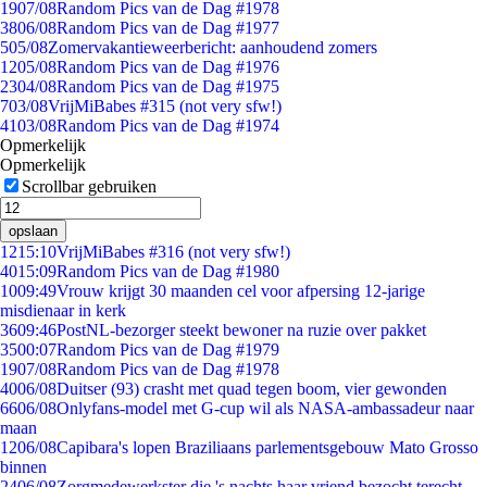
19
07/08
Random Pics van de Dag #1978
38
06/08
Random Pics van de Dag #1977
5
05/08
Zomervakantieweerbericht: aanhoudend zomers
12
05/08
Random Pics van de Dag #1976
23
04/08
Random Pics van de Dag #1975
7
03/08
VrijMiBabes #315 (not very sfw!)
41
03/08
Random Pics van de Dag #1974
Opmerkelijk
Opmerkelijk
Scrollbar gebruiken
opslaan
12
15:10
VrijMiBabes #316 (not very sfw!)
40
15:09
Random Pics van de Dag #1980
10
09:49
Vrouw krijgt 30 maanden cel voor afpersing 12-jarige
misdienaar in kerk
36
09:46
PostNL-bezorger steekt bewoner na ruzie over pakket
35
00:07
Random Pics van de Dag #1979
19
07/08
Random Pics van de Dag #1978
40
06/08
Duitser (93) crasht met quad tegen boom, vier gewonden
66
06/08
Onlyfans-model met G-cup wil als NASA-ambassadeur naar
maan
12
06/08
Capibara's lopen Braziliaans parlementsgebouw Mato Grosso
binnen
24
06/08
Zorgmedewerkster die 's nachts haar vriend bezocht terecht