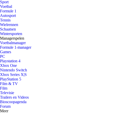
Sport
Voetbal
Formule 1
Autosport
Tennis
Wielrennen
Schaatsen
Wintersporten
Managerspelen
Voetbalmanager
Formule 1-manager
Games
PC
Playstation 4
Xbox One
Nintendo Switch
Xbox Series X|S
PlayStation 5
Film & TV
Film
Televisie
Trailers en Videos
Bioscoopagenda
Forum
Meer