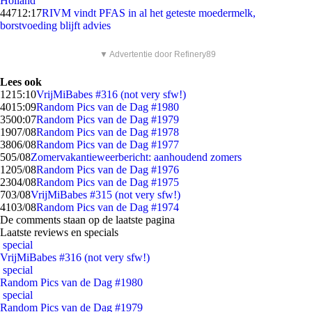
Holland
447
12:17
RIVM vindt PFAS in al het geteste moedermelk,
borstvoeding blijft advies
▼ Advertentie door Refinery89
Lees ook
12
15:10
VrijMiBabes #316 (not very sfw!)
40
15:09
Random Pics van de Dag #1980
35
00:07
Random Pics van de Dag #1979
19
07/08
Random Pics van de Dag #1978
38
06/08
Random Pics van de Dag #1977
5
05/08
Zomervakantieweerbericht: aanhoudend zomers
12
05/08
Random Pics van de Dag #1976
23
04/08
Random Pics van de Dag #1975
7
03/08
VrijMiBabes #315 (not very sfw!)
41
03/08
Random Pics van de Dag #1974
De comments staan op de laatste pagina
Laatste reviews en specials
special
VrijMiBabes #316 (not very sfw!)
special
Random Pics van de Dag #1980
special
Random Pics van de Dag #1979