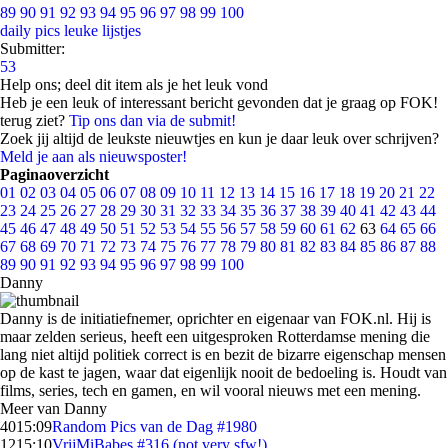
89
90
91
92
93
94
95
96
97
98
99
100
daily pics
leuke lijstjes
Submitter:
53
Help ons; deel dit item als je het leuk vond
Heb je een leuk of interessant bericht gevonden dat je graag op FOK!
terug ziet?
Tip ons dan via de submit!
Zoek jij altijd de leukste nieuwtjes en kun je daar leuk over schrijven?
Meld je aan als nieuwsposter!
Paginaoverzicht
01
02
03
04
05
06
07
08
09
10
11
12
13
14
15
16
17
18
19
20
21
22
23
24
25
26
27
28
29
30
31
32
33
34
35
36
37
38
39
40
41
42
43
44
45
46
47
48
49
50
51
52
53
54
55
56
57
58
59
60
61
62
63
64
65
66
67
68
69
70
71
72
73
74
75
76
77
78
79
80
81
82
83
84
85
86
87
88
89
90
91
92
93
94
95
96
97
98
99
100
Danny
Danny is de initiatiefnemer, oprichter en eigenaar van FOK.nl. Hij is
maar zelden serieus, heeft een uitgesproken Rotterdamse mening die
lang niet altijd politiek correct is en bezit de bizarre eigenschap mensen
op de kast te jagen, waar dat eigenlijk nooit de bedoeling is. Houdt van
films, series, tech en gamen, en wil vooral nieuws met een mening.
Meer van Danny
40
15:09
Random Pics van de Dag #1980
12
15:10
VrijMiBabes #316 (not very sfw!)