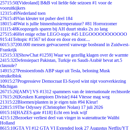
257
15:50
[Videoland] B&B vol liefde 6de seizoen #1 voor de
vooruitkijkers
123
15:49
Nederland toen
276
15:49
Van kleuter tot puber deel 184
180
15:48
Wat is jullie binnenhuistemperatuur? #81 Horrorzomer
111
15:48
Koopzegels sparen bij AH duurt straks 2x zo lang
275
15:46
Het enige echte LEGO-topic #45 LEGOOOOOOOOOOO
9
15:41
Teltopic #1567 tel door en door en door....
60
15:37
200.000 mensen geëvacueerd vanwege bosbrand in Zuidwest-
Frankrijk
125
15:33
[ShowChat #1259] Waar we gezellig klagen over de warmte
24
15:32
Defensiepact Pakistan, Turkije en Saudi-Arabië bevat art.5
clausule?
149
15:27
Pensioenfonds ABP stapt uit Tesla, beloning Musk
struikelblok
109
15:27
Progressieve Democraat El-Sayed wint nipt voorverkiezing
Michigan
267
15:26
[AMV] VS #1312 spammers van de internationale rechtsorde
176
15:26
[Keuken Kampioen Divisie] #44 Vitesse mag weg
213
15:22
Bloemen/planten in je eigen tuin #94 Kleur!
228
15:19
The Odyssey (Christopher Nolan) 17 juli 2026
69
15:16
[HAZES-gate #118] Echt een leuk wijf
42
15:12
Bezoeker verliest deel van vinger in waterattractie Walibi
Holland
86
15:10
GTA VI #12 GTA VI Extended look 27 Augustus Netflix/YT