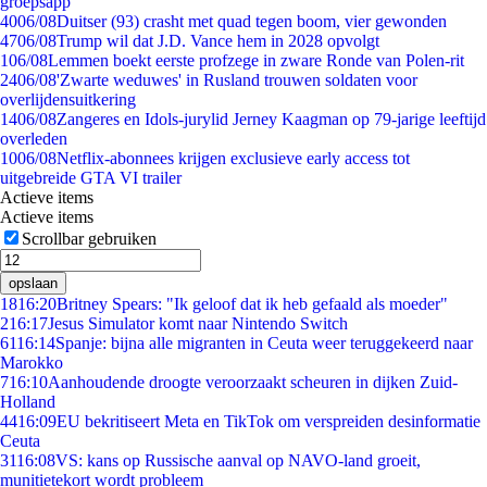
groepsapp
40
06/08
Duitser (93) crasht met quad tegen boom, vier gewonden
47
06/08
Trump wil dat J.D. Vance hem in 2028 opvolgt
1
06/08
Lemmen boekt eerste profzege in zware Ronde van Polen-rit
24
06/08
'Zwarte weduwes' in Rusland trouwen soldaten voor
overlijdensuitkering
14
06/08
Zangeres en Idols-jurylid Jerney Kaagman op 79-jarige leeftijd
overleden
10
06/08
Netflix-abonnees krijgen exclusieve early access tot
uitgebreide GTA VI trailer
Actieve items
Actieve items
Scrollbar gebruiken
opslaan
18
16:20
Britney Spears: "Ik geloof dat ik heb gefaald als moeder"
2
16:17
Jesus Simulator komt naar Nintendo Switch
61
16:14
Spanje: bijna alle migranten in Ceuta weer teruggekeerd naar
Marokko
7
16:10
Aanhoudende droogte veroorzaakt scheuren in dijken Zuid-
Holland
44
16:09
EU bekritiseert Meta en TikTok om verspreiden desinformatie
Ceuta
31
16:08
VS: kans op Russische aanval op NAVO-land groeit,
munitietekort wordt probleem