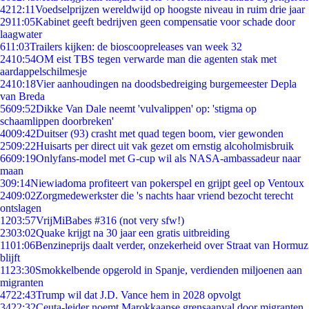
42
12:11
Voedselprijzen wereldwijd op hoogste niveau in ruim drie jaar
29
11:05
Kabinet geeft bedrijven geen compensatie voor schade door
laagwater
6
11:03
Trailers kijken: de bioscoopreleases van week 32
24
10:54
OM eist TBS tegen verwarde man die agenten stak met
aardappelschilmesje
24
10:18
Vier aanhoudingen na doodsbedreiging burgemeester Depla
van Breda
56
09:52
Dikke Van Dale neemt 'vulvalippen' op: 'stigma op
schaamlippen doorbreken'
40
09:42
Duitser (93) crasht met quad tegen boom, vier gewonden
25
09:22
Huisarts per direct uit vak gezet om ernstig alcoholmisbruik
66
09:19
Onlyfans-model met G-cup wil als NASA-ambassadeur naar
maan
3
09:14
Niewiadoma profiteert van pokerspel en grijpt geel op Ventoux
24
09:02
Zorgmedewerkster die 's nachts haar vriend bezocht terecht
ontslagen
12
03:57
VrijMiBabes #316 (not very sfw!)
23
03:02
Quake krijgt na 30 jaar een gratis uitbreiding
11
01:06
Benzineprijs daalt verder, onzekerheid over Straat van Hormuz
blijft
11
23:30
Smokkelbende opgerold in Spanje, verdienden miljoenen aan
migranten
47
22:43
Trump wil dat J.D. Vance hem in 2028 opvolgt
34
22:32
Ceuta-leider noemt Marokkaanse grensaanval door migranten