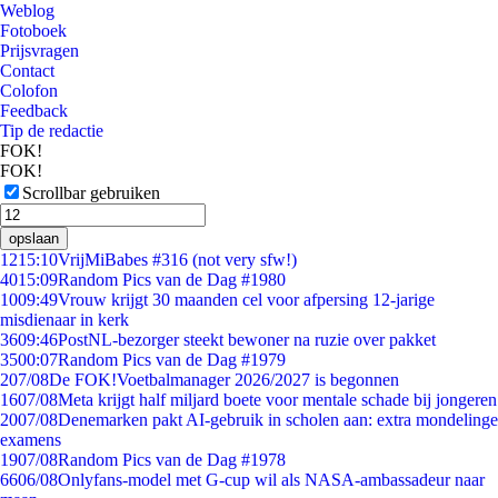
Weblog
Fotoboek
Prijsvragen
Contact
Colofon
Feedback
Tip de redactie
FOK!
FOK!
Scrollbar gebruiken
opslaan
12
15:10
VrijMiBabes #316 (not very sfw!)
40
15:09
Random Pics van de Dag #1980
10
09:49
Vrouw krijgt 30 maanden cel voor afpersing 12-jarige
misdienaar in kerk
36
09:46
PostNL-bezorger steekt bewoner na ruzie over pakket
35
00:07
Random Pics van de Dag #1979
2
07/08
De FOK!Voetbalmanager 2026/2027 is begonnen
16
07/08
Meta krijgt half miljard boete voor mentale schade bij jongeren
20
07/08
Denemarken pakt AI-gebruik in scholen aan: extra mondelinge
examens
19
07/08
Random Pics van de Dag #1978
66
06/08
Onlyfans-model met G-cup wil als NASA-ambassadeur naar