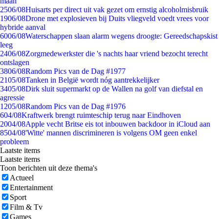
maan
25
06/08
Huisarts per direct uit vak gezet om ernstig alcoholmisbruik
19
06/08
Drone met explosieven bij Duits vliegveld voedt vrees voor
hybride aanval
60
06/08
Waterschappen slaan alarm wegens droogte: Gereedschapskist
leeg
24
06/08
Zorgmedewerkster die 's nachts haar vriend bezocht terecht
ontslagen
38
06/08
Random Pics van de Dag #1977
21
05/08
Tanken in België wordt nóg aantrekkelijker
34
05/08
Dirk sluit supermarkt op de Wallen na golf van diefstal en
agressie
12
05/08
Random Pics van de Dag #1976
6
04/08
Kraftwerk brengt ruimteschip terug naar Eindhoven
20
04/08
Apple vecht Britse eis tot inbouwen backdoor in iCloud aan
85
04/08
'Witte' mannen discrimineren is volgens OM geen enkel
probleem
Laatste items
Laatste items
Toon berichten uit deze thema's
Actueel
Entertainment
Sport
Film & Tv
Games