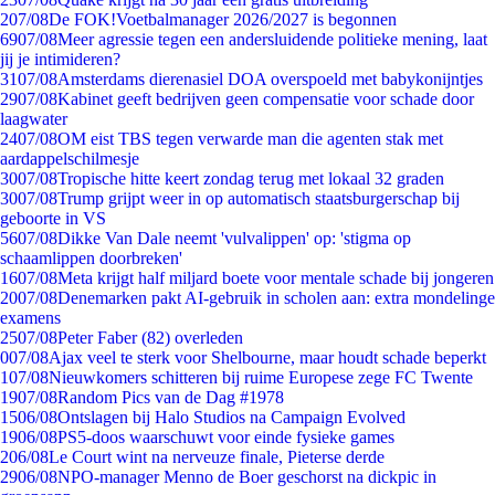
2
07/08
De FOK!Voetbalmanager 2026/2027 is begonnen
69
07/08
Meer agressie tegen een andersluidende politieke mening, laat
jij je intimideren?
31
07/08
Amsterdams dierenasiel DOA overspoeld met babykonijntjes
29
07/08
Kabinet geeft bedrijven geen compensatie voor schade door
laagwater
24
07/08
OM eist TBS tegen verwarde man die agenten stak met
aardappelschilmesje
30
07/08
Tropische hitte keert zondag terug met lokaal 32 graden
30
07/08
Trump grijpt weer in op automatisch staatsburgerschap bij
geboorte in VS
56
07/08
Dikke Van Dale neemt 'vulvalippen' op: 'stigma op
schaamlippen doorbreken'
16
07/08
Meta krijgt half miljard boete voor mentale schade bij jongeren
20
07/08
Denemarken pakt AI-gebruik in scholen aan: extra mondelinge
examens
25
07/08
Peter Faber (82) overleden
0
07/08
Ajax veel te sterk voor Shelbourne, maar houdt schade beperkt
1
07/08
Nieuwkomers schitteren bij ruime Europese zege FC Twente
19
07/08
Random Pics van de Dag #1978
15
06/08
Ontslagen bij Halo Studios na Campaign Evolved
19
06/08
PS5-doos waarschuwt voor einde fysieke games
2
06/08
Le Court wint na nerveuze finale, Pieterse derde
29
06/08
NPO-manager Menno de Boer geschorst na dickpic in