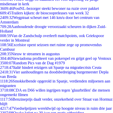
misdienaar in kerk
36
09:46
PostNL-bezorger steekt bewoner na ruzie over pakket
6
09:45
Trailers kijken: de bioscoopreleases van week 32
24
09:32
Wegpiraat scheurt met 146 km/u door het centrum van
Amsterdam
7
09:28
Aanhoudende droogte veroorzaakt scheuren in dijken Zuid-
Holland
0
08:59
Van de Zandschulp overleeft matchpoints, ook Griekspoor
verder in Montreal
1
08:56
Excelsior opent seizoen met ruime zege op promovendus
Cambuur
2
08:35
Nieuw te streamen in augustus
3
04:46
Niewiadoma profiteert van pokerspel en grijpt geel op Ventoux
35
00:07
Random Pics van de Dag #1979
27
18:47
Italië hindert reizigers uit Spanje na migratiecrisis Ceuta
24
18:31
Vier aanhoudingen na doodsbedreiging burgemeester Depla
van Breda
11
18:26
Smokkelbende opgerold in Spanje, verdienden miljoenen aan
migranten
37
18:08
CDA en D66 willen ingrijpen tegen 'gluurbrillen' die mensen
ongemerkt filmen
11
17:56
Benzineprijs daalt verder, onzekerheid over Straat van Hormuz
blijft
42
17:47
Voedselprijzen wereldwijd op hoogste niveau in ruim drie jaar
23
07/08
Quake krijgt na 30 jaar een gratis uitbreiding