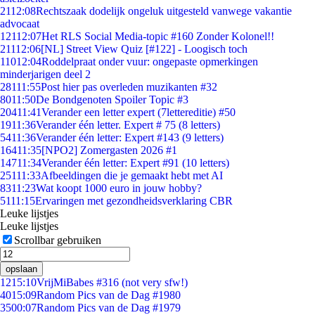
21
12:08
Rechtszaak dodelijk ongeluk uitgesteld vanwege vakantie
advocaat
121
12:07
Het RLS Social Media-topic #160 Zonder Kolonel!!
211
12:06
[NL] Street View Quiz [#122] - Loogisch toch
110
12:04
Roddelpraat onder vuur: ongepaste opmerkingen
minderjarigen deel 2
281
11:55
Post hier pas overleden muzikanten #32
80
11:50
De Bondgenoten Spoiler Topic #3
204
11:41
Verander een letter expert (7lettereditie) #50
19
11:36
Verander één letter. Expert # 75 (8 letters)
54
11:36
Verander één letter: Expert #143 (9 letters)
164
11:35
[NPO2] Zomergasten 2026 #1
147
11:34
Verander één letter: Expert #91 (10 letters)
251
11:33
Afbeeldingen die je gemaakt hebt met AI
83
11:23
Wat koopt 1000 euro in jouw hobby?
51
11:15
Ervaringen met gezondheidsverklaring CBR
Leuke lijstjes
Leuke lijstjes
Scrollbar gebruiken
opslaan
12
15:10
VrijMiBabes #316 (not very sfw!)
40
15:09
Random Pics van de Dag #1980
35
00:07
Random Pics van de Dag #1979