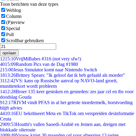
Toon berichten van deze types
Weblog
Column
(P)review
Special
Poll
Scrollbar gebruiken
opslaan
12
15:10
VrijMiBabes #316 (not very sfw!)
40
15:09
Random Pics van de Dag #1980
2
15:00
Jesus Simulator komt naar Nintendo Switch
18
13:26
Britney Spears: "Ik geloof dat ik heb gefaald als moeder"
31
12:42
VS: kans op Russische aanval op NAVO-land groeit,
munitietekort wordt probleem
14
12:28
Broer 135 keer gestoken en gesneden: zes jaar cel en tbs voor
doodslag Gouda
9
12:17
RIVM vindt PFAS in al het geteste moedermelk, borstvoeding
blijft advies
44
10:16
EU bekritiseert Meta en TikTok om verspreiden desinformatie
Ceuta
29
09:53
Houthi's vallen Saoedi-Arabië en Jemen aan, dreigen met
blokkade olieroute
10
09:49
Vrouw krijgt 30 maanden cel voor afpersing 12-jarige