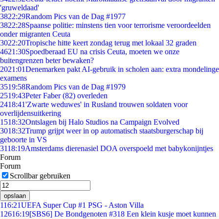
'gruweldaad'
38
22:29
Random Pics van de Dag #1977
38
22:28
Spaanse politie: minstens tien voor terrorisme veroordeelden
onder migranten Ceuta
30
22:20
Tropische hitte keert zondag terug met lokaal 32 graden
46
21:30
Spoedberaad EU na crisis Ceuta, moeten we onze
buitengrenzen beter bewaken?
20
21:01
Denemarken pakt AI-gebruik in scholen aan: extra mondelinge
examens
35
19:58
Random Pics van de Dag #1979
25
19:43
Peter Faber (82) overleden
24
18:41
'Zwarte weduwes' in Rusland trouwen soldaten voor
overlijdensuitkering
15
18:32
Ontslagen bij Halo Studios na Campaign Evolved
30
18:32
Trump grijpt weer in op automatisch staatsburgerschap bij
geboorte in VS
31
18:19
Amsterdams dierenasiel DOA overspoeld met babykonijntjes
Forum
Forum
Scrollbar gebruiken
opslaan
1
16:21
UEFA Super Cup #1 PSG - Aston Villa
126
16:19
[SBS6] De Bondgenoten #318 Een klein kusje moet kunnen