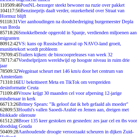
1105
09:46
PostNL-bezorger steekt bewoner na ruzie over pakket
1041
17:56
Benzineprijs daalt verder, onzekerheid over Straat van
Hormuz blijft
911
18:31
Vier aanhoudingen na doodsbedreiging burgemeester Depla
van Breda
857
18:26
Smokkelbende opgerold in Spanje, verdienden miljoenen aan
migranten
809
12:42
VS: kans op Russische aanval op NAVO-land groeit,
munitietekort wordt probleem
797
09:45
Trailers kijken: de bioscoopreleases van week 32
787
17:47
Voedselprijzen wereldwijd op hoogste niveau in ruim drie
jaar
785
09:32
Wegpiraat scheurt met 146 km/u door het centrum van
Amsterdam
713
10:16
EU bekritiseert Meta en TikTok om verspreiden
desinformatie Ceuta
711
09:49
Vrouw krijgt 30 maanden cel voor afpersing 12-jarige
misdienaar in kerk
667
13:26
Britney Spears: "Ik geloof dat ik heb gefaald als moeder"
628
09:53
Houthi's vallen Saoedi-Arabië en Jemen aan, dreigen met
blokkade olieroute
615
12:28
Broer 135 keer gestoken en gesneden: zes jaar cel en tbs voor
doodslag Gouda
504
09:28
Aanhoudende droogte veroorzaakt scheuren in dijken Zuid-