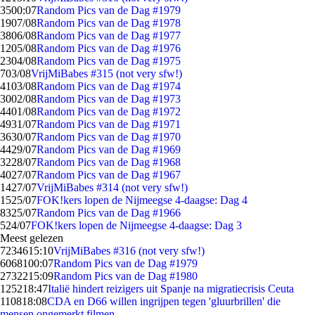
35
00:07
Random Pics van de Dag #1979
19
07/08
Random Pics van de Dag #1978
38
06/08
Random Pics van de Dag #1977
12
05/08
Random Pics van de Dag #1976
23
04/08
Random Pics van de Dag #1975
7
03/08
VrijMiBabes #315 (not very sfw!)
41
03/08
Random Pics van de Dag #1974
30
02/08
Random Pics van de Dag #1973
44
01/08
Random Pics van de Dag #1972
49
31/07
Random Pics van de Dag #1971
36
30/07
Random Pics van de Dag #1970
44
29/07
Random Pics van de Dag #1969
32
28/07
Random Pics van de Dag #1968
40
27/07
Random Pics van de Dag #1967
14
27/07
VrijMiBabes #314 (not very sfw!)
15
25/07
FOK!kers lopen de Nijmeegse 4-daagse: Dag 4
83
25/07
Random Pics van de Dag #1966
5
24/07
FOK!kers lopen de Nijmeegse 4-daagse: Dag 3
Meest gelezen
72346
15:10
VrijMiBabes #316 (not very sfw!)
60681
00:07
Random Pics van de Dag #1979
27322
15:09
Random Pics van de Dag #1980
1252
18:47
Italië hindert reizigers uit Spanje na migratiecrisis Ceuta
1108
18:08
CDA en D66 willen ingrijpen tegen 'gluurbrillen' die
mensen ongemerkt filmen