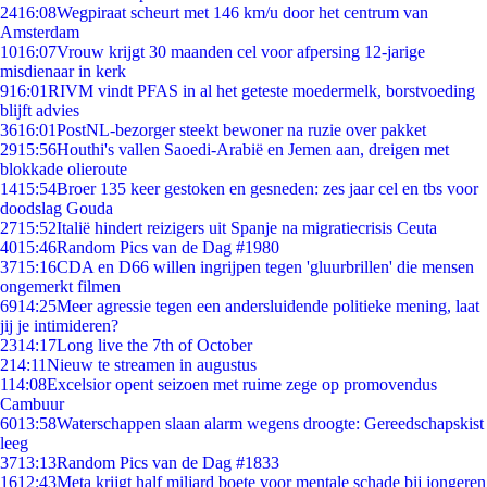
24
16:08
Wegpiraat scheurt met 146 km/u door het centrum van
Amsterdam
10
16:07
Vrouw krijgt 30 maanden cel voor afpersing 12-jarige
misdienaar in kerk
9
16:01
RIVM vindt PFAS in al het geteste moedermelk, borstvoeding
blijft advies
36
16:01
PostNL-bezorger steekt bewoner na ruzie over pakket
29
15:56
Houthi's vallen Saoedi-Arabië en Jemen aan, dreigen met
blokkade olieroute
14
15:54
Broer 135 keer gestoken en gesneden: zes jaar cel en tbs voor
doodslag Gouda
27
15:52
Italië hindert reizigers uit Spanje na migratiecrisis Ceuta
40
15:46
Random Pics van de Dag #1980
37
15:16
CDA en D66 willen ingrijpen tegen 'gluurbrillen' die mensen
ongemerkt filmen
69
14:25
Meer agressie tegen een andersluidende politieke mening, laat
jij je intimideren?
23
14:17
Long live the 7th of October
2
14:11
Nieuw te streamen in augustus
1
14:08
Excelsior opent seizoen met ruime zege op promovendus
Cambuur
60
13:58
Waterschappen slaan alarm wegens droogte: Gereedschapskist
leeg
37
13:13
Random Pics van de Dag #1833
16
12:43
Meta krijgt half miljard boete voor mentale schade bij jongeren