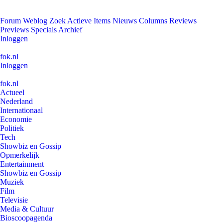
Forum
Weblog
Zoek
Actieve Items
Nieuws
Columns
Reviews
Previews
Specials
Archief
Inloggen
fok.nl
Inloggen
fok.nl
Actueel
Nederland
Internationaal
Economie
Politiek
Tech
Showbiz en Gossip
Opmerkelijk
Entertainment
Showbiz en Gossip
Muziek
Film
Televisie
Media & Cultuur
Bioscoopagenda