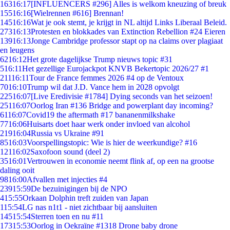
163
16:17
[INFLUENCERS #296] Alles is welkom kneuzing of breuk
155
16:16
[Wielrennen #616] Brennan!
145
16:16
Wat je ook stemt, je krijgt in NL altijd Links Liberaal Beleid.
273
16:13
Protesten en blokkades van Extinction Rebellion #24 Eieren
139
16:13
Jonge Cambridge professor stapt op na claims over plagiaat
en leugens
62
16:12
Het grote dagelijkse Trump nieuws topic #31
5
16:11
Het gezellige Eurojackpot KNVB Bekertopic 2026/27 #1
211
16:11
Tour de France femmes 2026 #4 op de Ventoux
70
16:10
Trump wil dat J.D. Vance hem in 2028 opvolgt
225
16:07
[Live Eredivisie #1784] Dying seconds van het seizoen!
251
16:07
Oorlog Iran #136 Bridge and powerplant day incoming?
61
16:07
Covid19 the aftermath #17 bananenmilkshake
77
16:06
Huisarts doet haar werk onder invloed van alcohol
219
16:04
Russia vs Ukraine #91
85
16:03
Voorspellingstopic: Wie is hier de weerkundige? #16
121
16:02
Saxofoon sound (deel 2)
35
16:01
Vertrouwen in economie neemt flink af, op een na grootse
daling ooit
98
16:00
Afvallen met injecties #4
239
15:59
De bezuinigingen bij de NPO
4
15:55
Orkaan Dolphin treft zuiden van Japan
1
15:54
LG nas n1t1 - niet zichtbaar bij aansluiten
145
15:54
Sterren toen en nu #11
173
15:53
Oorlog in Oekraïne #1318 Drone baby drone