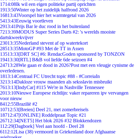
17
14:08
Ik wil een eigen politieke partij oprichten
19
13:50
Winter op het zuidelijk halfrond 2026
168
13:43
Voorspel hier het warmtegetal van 2026
54
13:43
Eeuwig voortleven
29
13:41
Prijs Bar le duc rood in het buitenland
72
13:39
MODUS Super Series Darts #2: 's werelds mooiste
dartskweekvijver
230
13:35
Nederland stevent af op watertekort
285
13:35
MotoGP #93 Met de TT in Assen
135
13:33
[DRT SC] #6: RendacGoden sponsored by TONZON
194
13:30
[RTL] B&B vol liefde 6de seizoen #4
247
13:28
Wie gaan er dood in 2026?Post met een vleugje cynisme de
overledenen.
18
13:14
Centraal FC Utrecht topic #88 - #CorreiaIn
32
13:14
Dakloze vrouw maanden als seksslavin misbruikt
76
13:13
[IndyCar] #115 We're in Nashville Tennessee
20
13:10
Nieuwe Europese richtlijn: vaker repareren ipv vervangen
voor nieuw
84
12:55
Brazilië #2
107
12:53
[Breien] Deel 21, met zomerbreisels
187
12:47
[ONLINE] Roddelpraat Topic #21
267
12:34
[NET5] Het blok 2026 #32 Blokkendozen
1
12:29
[Dagboek] Veel aan hoofd - Deel 28
61
12:12
Lisa (38) vermoord in Griekenland door Afghaanse
asielzoeker