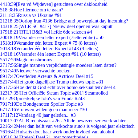
44
18:39
[Eva vd Wijdeven] geruchten over dakloosheid
5
18:38
Hoe hiermee om te gaan?
211
18:35
Russia vs Ukraine #91
212
18:35
Oorlog Iran #136 Bridge and powerplant day incoming?
143
18:25
[WLR SC #417] Nieuw deel openen was kaputt
179
18:21
[RTL] B&B vol liefde 6de seizoen #4
200
18:19
Verander een letter expert (7lettereditie) #50
15
18:19
Verander één letter. Expert # 75 (8 letters)
50
18:18
Verander één letter: Expert #143 (9 letters)
143
18:16
Verander één letter: Expert #91 (10 letters)
55
17:59
Magic mushrooms
27
17:56
Single mannen verplichtsingle moeders laten daten?
95
17:49
Nieuwe / verwachte boeken
89
17:47
Overleden Acteurs & Actrices Deel #15
52
17:44
Het grote dagelijkse Trump nieuws topic #31
85
17:36
Hoe denkt God echt over homo-seksualiteit? deel 4
123
17:35
[Het Officiële Steam Topic #201] Steamrolled
6
17:29
Opmerkelijke foto's van Funda #243
79
17:19
De Bondgenoten Spoiler Topic #3
67
17:16
Vrouwen willen geen man meer #30
171
17:12
Vandaag 40 jaar geleden... #3
100
17:07
Ali B rechtszaak #26 - Ali de bewezen serieverkrachter
22
16:42
Meer dan helft van verkochte auto's is volgend jaar elektrisch
76
16:41
Huisarts doet haar werk onder invloed van alcohol
105
16:34
[Breien] Deel 21, met zomerbreisels