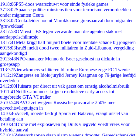
19
18:06
PS5-doos waarschuwt voor einde fysieke games
37
18:02
Spaanse politie: minstens tien voor terrorisme veroordeelden
onder migranten Ceuta
33
18:02
Ceuta-leider noemt Marokkaanse grensaanval door migranten
'gruweldaad'
23
17:58
OM eist TBS tegen verwarde man die agenten stak met
aardappelschilmesje
13
17:41
Meta krijgt half miljard boete voor mentale schade bij jongeren
69
15:03
Israël meldt dood twee militairen in Zuid-Libanon, vergelding
aangekondigd
29
13:48
NPO-manager Menno de Boer geschorst na dickpic in
groepsapp
1
13:37
Nieuwkomers schitteren bij ruime Europese zege FC Twente
14
12:19
Zangeres en Idols-jurylid Jerney Kaagman op 79-jarige leeftijd
overleden
24
12:00
Huisarts per direct uit vak gezet om ernstig alcoholmisbruik
10
11:41
Netflix-abonnees krijgen exclusieve early access tot
uitgebreide GTA VI trailer
26
10:54
NAVO zet wegens Russische provocatie 250% meer
gevechtsvliegtuigen in
14
10:46
Accell, moederbedrijf Sparta en Batavus, vraagt uitstel van
betaling aan
19
10:44
Drone met explosieven bij Duits vliegveld voedt vrees voor
hybride aanval
57
10:16
Waterschappen slaan alarm wegens droogte: Gereedschapskist