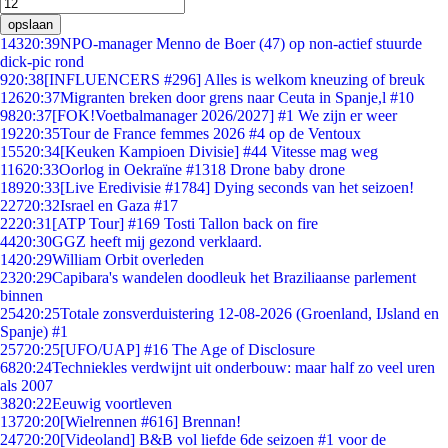
opslaan
143
20:39
NPO-manager Menno de Boer (47) op non-actief stuurde
dick-pic rond
9
20:38
[INFLUENCERS #296] Alles is welkom kneuzing of breuk
126
20:37
Migranten breken door grens naar Ceuta in Spanje,l #10
98
20:37
[FOK!Voetbalmanager 2026/2027] #1 We zijn er weer
192
20:35
Tour de France femmes 2026 #4 op de Ventoux
155
20:34
[Keuken Kampioen Divisie] #44 Vitesse mag weg
116
20:33
Oorlog in Oekraïne #1318 Drone baby drone
189
20:33
[Live Eredivisie #1784] Dying seconds van het seizoen!
227
20:32
Israel en Gaza #17
22
20:31
[ATP Tour] #169 Tosti Tallon back on fire
44
20:30
GGZ heeft mij gezond verklaard.
14
20:29
William Orbit overleden
23
20:29
Capibara's wandelen doodleuk het Braziliaanse parlement
binnen
254
20:25
Totale zonsverduistering 12-08-2026 (Groenland, IJsland en
Spanje) #1
257
20:25
[UFO/UAP] #16 The Age of Disclosure
68
20:24
Techniekles verdwijnt uit onderbouw: maar half zo veel uren
als 2007
38
20:22
Eeuwig voortleven
137
20:20
[Wielrennen #616] Brennan!
247
20:20
[Videoland] B&B vol liefde 6de seizoen #1 voor de