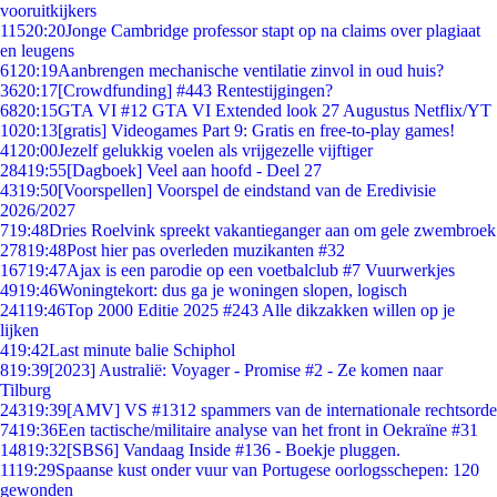
vooruitkijkers
115
20:20
Jonge Cambridge professor stapt op na claims over plagiaat
en leugens
61
20:19
Aanbrengen mechanische ventilatie zinvol in oud huis?
36
20:17
[Crowdfunding] #443 Rentestijgingen?
68
20:15
GTA VI #12 GTA VI Extended look 27 Augustus Netflix/YT
10
20:13
[gratis] Videogames Part 9: Gratis en free-to-play games!
41
20:00
Jezelf gelukkig voelen als vrijgezelle vijftiger
284
19:55
[Dagboek] Veel aan hoofd - Deel 27
43
19:50
[Voorspellen] Voorspel de eindstand van de Eredivisie
2026/2027
7
19:48
Dries Roelvink spreekt vakantieganger aan om gele zwembroek
278
19:48
Post hier pas overleden muzikanten #32
167
19:47
Ajax is een parodie op een voetbalclub #7 Vuurwerkjes
49
19:46
Woningtekort: dus ga je woningen slopen, logisch
241
19:46
Top 2000 Editie 2025 #243 Alle dikzakken willen op je
lijken
4
19:42
Last minute balie Schiphol
8
19:39
[2023] Australië: Voyager - Promise #2 - Ze komen naar
Tilburg
243
19:39
[AMV] VS #1312 spammers van de internationale rechtsorde
74
19:36
Een tactische/militaire analyse van het front in Oekraïne #31
148
19:32
[SBS6] Vandaag Inside #136 - Boekje pluggen.
11
19:29
Spaanse kust onder vuur van Portugese oorlogsschepen: 120
gewonden