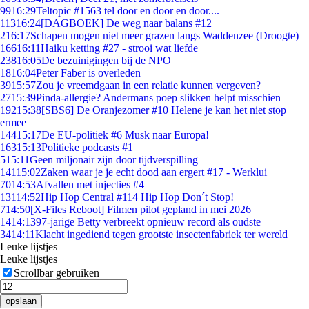
99
16:29
Teltopic #1563 tel door en door en door....
113
16:24
[DAGBOEK] De weg naar balans #12
2
16:17
Schapen mogen niet meer grazen langs Waddenzee (Droogte)
166
16:11
Haiku ketting #27 - strooi wat liefde
238
16:05
De bezuinigingen bij de NPO
18
16:04
Peter Faber is overleden
39
15:57
Zou je vreemdgaan in een relatie kunnen vergeven?
27
15:39
Pinda-allergie? Andermans poep slikken helpt misschien
192
15:38
[SBS6] De Oranjezomer #10 Helene je kan het niet stop
ermee
144
15:17
De EU-politiek #6 Musk naar Europa!
163
15:13
Politieke podcasts #1
5
15:11
Geen miljonair zijn door tijdverspilling
141
15:02
Zaken waar je je echt dood aan ergert #17 - Werklui
70
14:53
Afvallen met injecties #4
131
14:52
Hip Hop Central #114 Hip Hop Don´t Stop!
7
14:50
[X-Files Reboot] Filmen pilot gepland in mei 2026
14
14:13
97-jarige Betty verbreekt opnieuw record als oudste
34
14:11
Klacht ingediend tegen grootste insectenfabriek ter wereld
Leuke lijstjes
Leuke lijstjes
Scrollbar gebruiken
opslaan