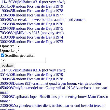
11
14:50
VrijMiBabes #316 (not very sfw!)
35
14:50
Random Pics van de Dag #1979
19
00:45
Random Pics van de Dag #1978
37
06/08
Random Pics van de Dag #1977
5
05/08
Zomervakantieweerbericht: aanhoudend zomers
12
05/08
Random Pics van de Dag #1976
23
04/08
Random Pics van de Dag #1975
7
03/08
VrijMiBabes #315 (not very sfw!)
41
03/08
Random Pics van de Dag #1974
30
02/08
Random Pics van de Dag #1973
Opmerkelijk
Opmerkelijk
Scrollbar gebruiken
opslaan
11
14:50
VrijMiBabes #316 (not very sfw!)
35
14:50
Random Pics van de Dag #1979
19
00:45
Random Pics van de Dag #1978
36
06/08
Duitser (93) crasht met quad tegen boom, vier gewonden
65
06/08
Onlyfans-model met G-cup wil als NASA-ambassadeur naar
maan
12
06/08
Capibara's lopen Braziliaans parlementsgebouw Mato Grosso
binnen
23
06/08
Zorgmedewerkster die 's nachts haar vriend bezocht terecht
ontslagen