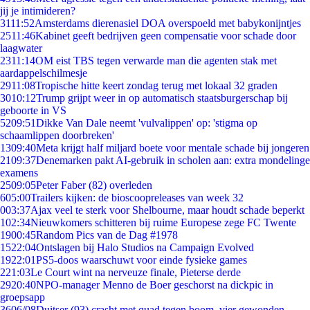
jij je intimideren?
31
11:52
Amsterdams dierenasiel DOA overspoeld met babykonijntjes
25
11:46
Kabinet geeft bedrijven geen compensatie voor schade door
laagwater
23
11:14
OM eist TBS tegen verwarde man die agenten stak met
aardappelschilmesje
29
11:08
Tropische hitte keert zondag terug met lokaal 32 graden
30
10:12
Trump grijpt weer in op automatisch staatsburgerschap bij
geboorte in VS
52
09:51
Dikke Van Dale neemt 'vulvalippen' op: 'stigma op
schaamlippen doorbreken'
13
09:40
Meta krijgt half miljard boete voor mentale schade bij jongeren
21
09:37
Denemarken pakt AI-gebruik in scholen aan: extra mondelinge
examens
25
09:05
Peter Faber (82) overleden
6
05:00
Trailers kijken: de bioscoopreleases van week 32
0
03:37
Ajax veel te sterk voor Shelbourne, maar houdt schade beperkt
1
02:34
Nieuwkomers schitteren bij ruime Europese zege FC Twente
19
00:45
Random Pics van de Dag #1978
15
22:04
Ontslagen bij Halo Studios na Campaign Evolved
19
22:01
PS5-doos waarschuwt voor einde fysieke games
2
21:03
Le Court wint na nerveuze finale, Pieterse derde
29
20:40
NPO-manager Menno de Boer geschorst na dickpic in
groepsapp
36
06/08
Duitser (93) crasht met quad tegen boom, vier gewonden