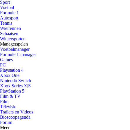
Sport
Voetbal
Formule 1
Autosport
Tennis
Wielrennen
Schaatsen
Wintersporten
Managerspelen
Voetbalmanager
Formule 1-manager
Games
PC
Playstation 4
Xbox One
Nintendo Switch
Xbox Series X|S
PlayStation 5
Film & TV
Film
Televisie
Trailers en Videos
Bioscoopagenda
Forum
Meer