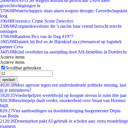
26
06/08
NAVO zet wegens Russische provocatie 250% meer
gevechtsvliegtuigen in
57
06/08
Waterschappen slaan alarm wegens droogte: Gereedschapskist
leeg
1
06/08
Forensics: Crime Scene Detective
23
06/08
Zorgmedewerkster die 's nachts haar vriend bezocht terecht
ontslagen
37
06/08
Random Pics van de Dag #1977
18
05/08
Datalek bij Bol en de Bijenkorf na cyberaanval op logistiek
partner Ceva
34
05/08
Kind overleden na aanrijding door AH-bestelbus in Dordrecht
Actieve items
Actieve items
Scrollbar gebruiken
opslaan
49
20:38
Meer agressie tegen een andersluidende politieke mening, laat
jij je intimideren?
18
20:35
Voedselprijzen wereldwijd op hoogste niveau in ruim drie jaar
9
20:30
Benzineprijs daalt verder, onzekerheid over Straat van Hormuz
blijft
8
20:27
Vier aanhoudingen na doodsbedreiging burgemeester Depla
van Breda
21
20:26
Denemarken pakt AI-gebruik in scholen aan: extra mondelinge
examens