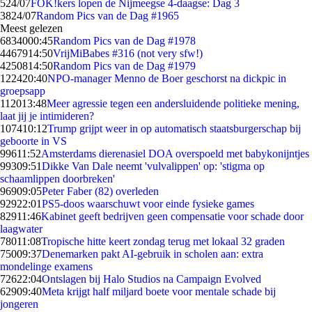
5
24/07
FOK!kers lopen de Nijmeegse 4-daagse: Dag 3
38
24/07
Random Pics van de Dag #1965
Meest gelezen
68340
00:45
Random Pics van de Dag #1978
44679
14:50
VrijMiBabes #316 (not very sfw!)
42508
14:50
Random Pics van de Dag #1979
1224
20:40
NPO-manager Menno de Boer geschorst na dickpic in
groepsapp
1120
13:48
Meer agressie tegen een andersluidende politieke mening,
laat jij je intimideren?
1074
10:12
Trump grijpt weer in op automatisch staatsburgerschap bij
geboorte in VS
996
11:52
Amsterdams dierenasiel DOA overspoeld met babykonijntjes
993
09:51
Dikke Van Dale neemt 'vulvalippen' op: 'stigma op
schaamlippen doorbreken'
969
09:05
Peter Faber (82) overleden
929
22:01
PS5-doos waarschuwt voor einde fysieke games
829
11:46
Kabinet geeft bedrijven geen compensatie voor schade door
laagwater
780
11:08
Tropische hitte keert zondag terug met lokaal 32 graden
750
09:37
Denemarken pakt AI-gebruik in scholen aan: extra
mondelinge examens
726
22:04
Ontslagen bij Halo Studios na Campaign Evolved
629
09:40
Meta krijgt half miljard boete voor mentale schade bij
jongeren