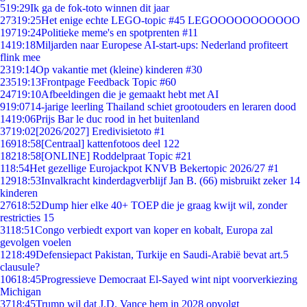
5
19:29
Ik ga de fok-toto winnen dit jaar
273
19:25
Het enige echte LEGO-topic #45 LEGOOOOOOOOOOO
197
19:24
Politieke meme's en spotprenten #11
14
19:18
Miljarden naar Europese AI-start-ups: Nederland profiteert
flink mee
23
19:14
Op vakantie met (kleine) kinderen #30
235
19:13
Frontpage Feedback Topic #60
247
19:10
Afbeeldingen die je gemaakt hebt met AI
9
19:07
14-jarige leerling Thailand schiet grootouders en leraren dood
14
19:06
Prijs Bar le duc rood in het buitenland
37
19:02
[2026/2027] Eredivisietoto #1
169
18:58
[Centraal] kattenfotoos deel 122
182
18:58
[ONLINE] Roddelpraat Topic #21
1
18:54
Het gezellige Eurojackpot KNVB Bekertopic 2026/27 #1
129
18:53
Invalkracht kinderdagverblijf Jan B. (66) misbruikt zeker 14
kinderen
276
18:52
Dump hier elke 40+ TOEP die je graag kwijt wil, zonder
restricties 15
31
18:51
Congo verbiedt export van koper en kobalt, Europa zal
gevolgen voelen
12
18:49
Defensiepact Pakistan, Turkije en Saudi-Arabië bevat art.5
clausule?
106
18:45
Progressieve Democraat El-Sayed wint nipt voorverkiezing
Michigan
37
18:45
Trump wil dat J.D. Vance hem in 2028 opvolgt