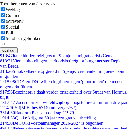
Toon berichten van deze types
Weblog
Column
(P)review
Special
Poll
Scrollbar gebruiken
opslaan
9
18:47
Italië hindert reizigers uit Spanje na migratiecrisis Ceuta
8
18:31
Vier aanhoudingen na doodsbedreiging burgemeester Depla
van Breda
3
18:26
Smokkelbende opgerold in Spanje, verdienden miljoenen aan
migranten
12
18:08
CDA en D66 willen ingrijpen tegen 'gluurbrillen' die mensen
ongemerkt filmen
9
17:56
Benzineprijs daalt verder, onzekerheid over Straat van Hormuz
blijft
18
17:47
Voedselprijzen wereldwijd op hoogste niveau in ruim drie jaar
11
14:50
VrijMiBabes #316 (not very sfw!)
35
14:50
Random Pics van de Dag #1979
19
14:33
Quake krijgt na 30 jaar een gratis uitbreiding
2
14:30
De FOK!Voetbalmanager 2026/2027 is begonnen
49
13:48
Meer agressie tegen een andersluidende politieke mening, laat