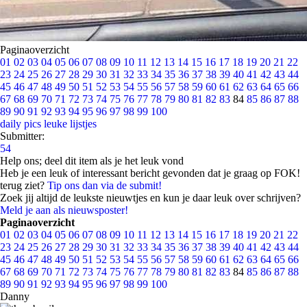
Paginaoverzicht
01
02
03
04
05
06
07
08
09
10
11
12
13
14
15
16
17
18
19
20
21
22
23
24
25
26
27
28
29
30
31
32
33
34
35
36
37
38
39
40
41
42
43
44
45
46
47
48
49
50
51
52
53
54
55
56
57
58
59
60
61
62
63
64
65
66
67
68
69
70
71
72
73
74
75
76
77
78
79
80
81
82
83
84
85
86
87
88
89
90
91
92
93
94
95
96
97
98
99
100
daily pics
leuke lijstjes
Submitter:
54
Help ons; deel dit item als je het leuk vond
Heb je een leuk of interessant bericht gevonden dat je graag op FOK!
terug ziet?
Tip ons dan via de submit!
Zoek jij altijd de leukste nieuwtjes en kun je daar leuk over schrijven?
Meld je aan als nieuwsposter!
Paginaoverzicht
01
02
03
04
05
06
07
08
09
10
11
12
13
14
15
16
17
18
19
20
21
22
23
24
25
26
27
28
29
30
31
32
33
34
35
36
37
38
39
40
41
42
43
44
45
46
47
48
49
50
51
52
53
54
55
56
57
58
59
60
61
62
63
64
65
66
67
68
69
70
71
72
73
74
75
76
77
78
79
80
81
82
83
84
85
86
87
88
89
90
91
92
93
94
95
96
97
98
99
100
Danny