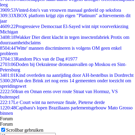
leeg
39
09:53
Vinted-foto's van vrouwen massaal gedeeld op seksfora
3
09:33
XBOX platform krijgt zijn eigen "Platinum" achievements dit
jaar
46
09:22
Progressieve Democraat El-Sayed wint nipt voorverkiezing
Michigan
34
08:18
Wakker Dier dient klacht in tegen insectenfabriek Protix om
duurzaamheidsclaims
85
04:44
'Witte' mannen discrimineren is volgens OM geen enkel
probleem
37
04:13
Random Pics van de Dag #1977
27
03:06
Doden bij Oekraïense droneaanvallen op Moskou en Sint-
Petersburg
34
01:01
Kind overleden na aanrijding door AH-bestelbus in Dordrecht
53
00:28
Van den Brink zet nog eens 14 gemeenten onder toezicht om
spreidingswet
22
22:50
Iran en Oman eens over route Straat van Hormuz, VS
buitenspel
2
22:17
Le Court wint na nerveuze finale, Pieterse derde
12
20:48
Capibara's lopen Braziliaans parlementsgebouw Mato Grosso
binnen
Forum
Forum
Scrollbar gebruiken