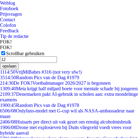
Weblog
Fotoboek
Prijsvragen
Contact
Colofon
Feedback
Tip de redactie
FOK!
FOK!
Scrollbar gebruiken
opslaan
11
14:50
VrijMiBabes #316 (not very sfw!)
35
14:50
Random Pics van de Dag #1979
2
14:30
De FOK!Voetbalmanager 2026/2027 is begonnen
13
09:40
Meta krijgt half miljard boete voor mentale schade bij jongeren
21
09:37
Denemarken pakt AI-gebruik in scholen aan: extra mondelinge
examens
19
00:45
Random Pics van de Dag #1978
65
06/08
Onlyfans-model met G-cup wil als NASA-ambassadeur naar
maan
24
06/08
Huisarts per direct uit vak gezet om ernstig alcoholmisbruik
19
06/08
Drone met explosieven bij Duits vliegveld voedt vrees voor
hybride aanval