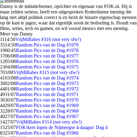
Danny is de initiatiefnemer, oprichter en eigenaar van FOK.nl. Hij is
maar zelden serieus, heeft een uitgesproken Rotterdamse mening die
lang niet altijd politiek correct is en bezit de bizarre eigenschap mensen
op de kast te jagen, waar dat eigenlijk nooit de bedoeling is. Houdt van
films, series, tech en gamen, en wil vooral nieuws met een mening.
Meer van Danny
11
14:50
VrijMiBabes #316 (not very sfw!)
35
14:50
Random Pics van de Dag #1979
19
00:45
Random Pics van de Dag #1978
37
06/08
Random Pics van de Dag #1977
12
05/08
Random Pics van de Dag #1976
23
04/08
Random Pics van de Dag #1975
7
03/08
VrijMiBabes #315 (not very sfw!)
41
03/08
Random Pics van de Dag #1974
30
02/08
Random Pics van de Dag #1973
44
01/08
Random Pics van de Dag #1972
49
31/07
Random Pics van de Dag #1971
36
30/07
Random Pics van de Dag #1970
44
29/07
Random Pics van de Dag #1969
32
28/07
Random Pics van de Dag #1968
40
27/07
Random Pics van de Dag #1967
14
27/07
VrijMiBabes #314 (not very sfw!)
15
25/07
FOK!kers lopen de Nijmeegse 4-daagse: Dag 4
83
25/07
Random Pics van de Dag #1966