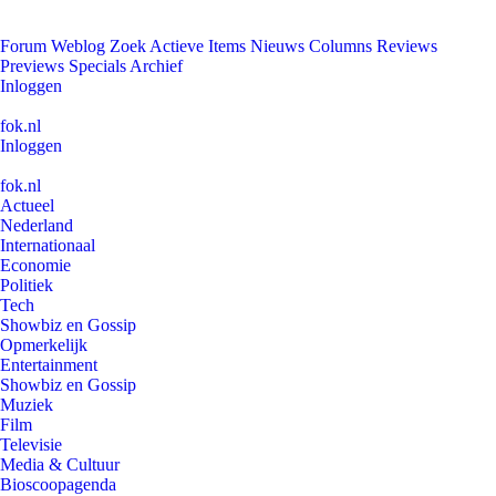
Forum
Weblog
Zoek
Actieve Items
Nieuws
Columns
Reviews
Previews
Specials
Archief
Inloggen
fok.nl
Inloggen
fok.nl
Actueel
Nederland
Internationaal
Economie
Politiek
Tech
Showbiz en Gossip
Opmerkelijk
Entertainment
Showbiz en Gossip
Muziek
Film
Televisie
Media & Cultuur
Bioscoopagenda