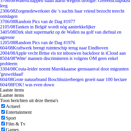
57
06/08
Waterschappen slaan alarm wegens droogte: Gereedschapskist
leeg
23
06/08
Zorgmedewerkster die 's nachts haar vriend bezocht terecht
ontslagen
37
06/08
Random Pics van de Dag #1977
21
05/08
Tanken in België wordt nóg aantrekkelijker
34
05/08
Dirk sluit supermarkt op de Wallen na golf van diefstal en
agressie
12
05/08
Random Pics van de Dag #1976
6
04/08
Kraftwerk brengt ruimteschip terug naar Eindhoven
20
04/08
Apple vecht Britse eis tot inbouwen backdoor in iCloud aan
85
04/08
'Witte' mannen discrimineren is volgens OM geen enkel
probleem
33
04/08
Ceuta-leider noemt Marokkaanse grensaanval door migranten
'gruweldaad'
6
04/08
Grote natuurbrand Boschhuizerbergen groeit naar 100 hectare
6
04/08
FOK! was even down
Laatste items
Laatste items
Toon berichten uit deze thema's
Actueel
Entertainment
Sport
Film & Tv
Games