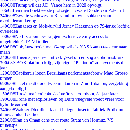
46
06/08
Trump wil dat J.D. Vance hem in 2028 opvolgt
1
06/08
Lemmen boekt eerste profzege in zware Ronde van Polen-rit
24
06/08
'Zwarte weduwes' in Rusland trouwen soldaten voor
overlijdensuitkering
14
06/08
Zangeres en Idols-jurylid Jerney Kaagman op 79-jarige leeftijd
overleden
10
06/08
Netflix-abonnees krijgen exclusieve early access tot
uitgebreide GTA VI trailer
65
06/08
Onlyfans-model met G-cup wil als NASA-ambassadeur naar
maan
24
06/08
Huisarts per direct uit vak gezet om ernstig alcoholmisbruik
3
06/08
XBOX platform krijgt zijn eigen "Platinum" achievements dit
jaar
12
06/08
Capibara's lopen Braziliaans parlementsgebouw Mato Grosso
binnen
69
06/08
Israël meldt dood twee militairen in Zuid-Libanon, vergelding
aangekondigd
15
06/08
Hiroshima herdenkt slachtoffers atoombom, 81 jaar later
19
06/08
Drone met explosieven bij Duits vliegveld voedt vrees voor
hybride aanval
34
06/08
Wakker Dier dient klacht in tegen insectenfabriek Protix om
duurzaamheidsclaims
22
06/08
Iran en Oman eens over route Straat van Hormuz, VS
buitenspel