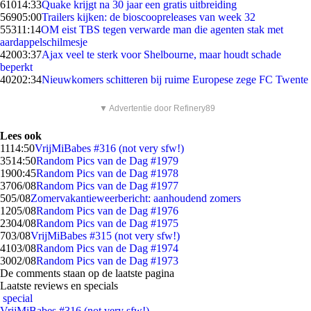
610
14:33
Quake krijgt na 30 jaar een gratis uitbreiding
569
05:00
Trailers kijken: de bioscoopreleases van week 32
553
11:14
OM eist TBS tegen verwarde man die agenten stak met
aardappelschilmesje
420
03:37
Ajax veel te sterk voor Shelbourne, maar houdt schade
beperkt
402
02:34
Nieuwkomers schitteren bij ruime Europese zege FC Twente
▼ Advertentie door Refinery89
Lees ook
11
14:50
VrijMiBabes #316 (not very sfw!)
35
14:50
Random Pics van de Dag #1979
19
00:45
Random Pics van de Dag #1978
37
06/08
Random Pics van de Dag #1977
5
05/08
Zomervakantieweerbericht: aanhoudend zomers
12
05/08
Random Pics van de Dag #1976
23
04/08
Random Pics van de Dag #1975
7
03/08
VrijMiBabes #315 (not very sfw!)
41
03/08
Random Pics van de Dag #1974
30
02/08
Random Pics van de Dag #1973
De comments staan op de laatste pagina
Laatste reviews en specials
special
VrijMiBabes #316 (not very sfw!)