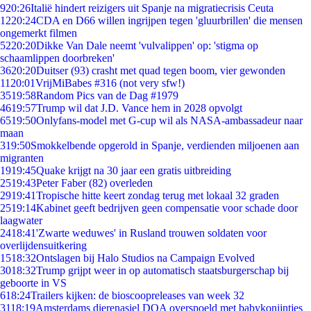
9
20:26
Italië hindert reizigers uit Spanje na migratiecrisis Ceuta
12
20:24
CDA en D66 willen ingrijpen tegen 'gluurbrillen' die mensen
ongemerkt filmen
52
20:20
Dikke Van Dale neemt 'vulvalippen' op: 'stigma op
schaamlippen doorbreken'
36
20:20
Duitser (93) crasht met quad tegen boom, vier gewonden
11
20:01
VrijMiBabes #316 (not very sfw!)
35
19:58
Random Pics van de Dag #1979
46
19:57
Trump wil dat J.D. Vance hem in 2028 opvolgt
65
19:50
Onlyfans-model met G-cup wil als NASA-ambassadeur naar
maan
3
19:50
Smokkelbende opgerold in Spanje, verdienden miljoenen aan
migranten
19
19:45
Quake krijgt na 30 jaar een gratis uitbreiding
25
19:43
Peter Faber (82) overleden
29
19:41
Tropische hitte keert zondag terug met lokaal 32 graden
25
19:14
Kabinet geeft bedrijven geen compensatie voor schade door
laagwater
24
18:41
'Zwarte weduwes' in Rusland trouwen soldaten voor
overlijdensuitkering
15
18:32
Ontslagen bij Halo Studios na Campaign Evolved
30
18:32
Trump grijpt weer in op automatisch staatsburgerschap bij
geboorte in VS
6
18:24
Trailers kijken: de bioscoopreleases van week 32
31
18:19
Amsterdams dierenasiel DOA overspoeld met babykonijntjes