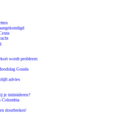
etten
g aangekondigd
Ceuta
racht
g
ekort wordt probleem
r doodslag Gouda
ijft advies
ij je intimideren?
ls Colombia
pen doorbreken'