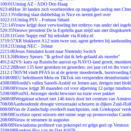
1
00:01
Uitslag AZ - ADO Den Haag
9
23:46
Hoe 30 landen zich voorbereiden op mogelijke oorlog met Chi
3
22:13
Vollering slaat dubbelslag in Nice en neemt geel over
10
22:11
Uitslag PSV - Fortuna Sittard
7
21:14
Vrouw krijgt door verwisseling het embryo van ander stel ingeb
5
20:35
Nieuwe president De la Espriella gaat strijd aan met drugskarte
11
20:11
Geen 'happy end' bij seksdate via Kinky.nl
37
19:57
XR blokkeert A12 ruim twee uur, agent gebeten bij aanhoudin
3
19:21
Uitslag NEC - Telstar
22
15:00
Jesus Simulator komt naar Nintendo Switch
31
13:26
Britney Spears: "Ik geloof dat ik heb gefaald als moeder"
49
12:42
VS: kans op Russische aanval op NAVO-land groeit, munitiet
12
12:28
Broer 135 keer gestoken en gesneden: zes jaar cel en tbs voo
21
12:17
RIVM vindt PFAS in al de geteste moedermelk, borstvoeding bl
61
08/08
EU bekritiseert Meta en TikTok om verspreiden desinformatie
43
08/08
Houthi's vallen Saoedi-Arabië en Jemen aan, dreigen met blok
12
08/08
Vrouw krijgt 30 maanden cel voor afpersing 12-jarige misdiena
52
08/08
PostNL-bezorger steekt bewoner na ruzie over pakket
26
08/08
Wegpiraat scheurt met 146 km/u door het centrum van Amste
7
08/08
Aanhoudende droogte veroorzaakt scheuren in dijken Zuid-Hol
0
08/08
Van de Zandschulp overleeft matchpoints, ook Griekspoor verde
1
08/08
Excelsior opent seizoen met ruime zege op promovendus Camb
2
08/08
Nieuw te streamen in augustus
4
08/08
Niewiadoma profiteert van pokerspel en grijpt geel op Ventoux
35
08/08
Random Pics van de Dag #1979