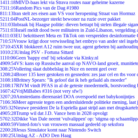
14
11:18
MIVD-baas lekt via Strava routes naar geheime kazerne
73
11:16
Random Pics van de Dag #1980
8
11:13
Iran stelt zes eisen aan VS voor heropening Straat van Hormuz
52
11:04
PostNL-bezorger steekt bewoner na ruzie over pakket
3
11:03
Inbraak bij Haagse politie: dieven betrapt bij stelen illegale sigar
75
11:03
Israël meldt dood twee militairen in Zuid-Libanon, vergeldin
61
11:03
EU bekritiseert Meta en TikTok om verspreiden desinformatie 
7
10:53
Vrouw krijgt door verwisseling het embryo van ander stel ingeb
37
10:45
XR blokkeert A12 ruim twee uur, agent gebeten bij aanhoudin
10
10:23
Uitslag PSV - Fortuna Sittard
11
10:06
Geen 'happy end' bij seksdate via Kinky.nl
49
09:54
VS: kans op Russische aanval op NAVO-land groeit, munitiet
3
08:25
Vollering slaat dubbelslag in Nice en neemt geel over
12
08:24
Broer 135 keer gestoken en gesneden: zes jaar cel en tbs voo
31
08:18
Britney Spears: "Ik geloof dat ik heb gefaald als moeder"
21
08:17
RIVM vindt PFAS in al de geteste moedermelk, borstvoeding bl
16
07:42
VrijMiBabes #316 (not very sfw!)
32
07:20
Amsterdams dierenasiel DOA overspoeld met babykonijntjes
71
06:36
Meer agressie tegen een andersluidende politieke mening, laat j
5
05:32
Nieuwe president De la Espriella gaat strijd aan met drugskarte
49
05:28
Trump wil dat J.D. Vance hem in 2028 opvolgt
57
02:32
Dikke Van Dale neemt 'vulvalippen' op: 'stigma op schaamlip
40
00:59
Vinted-foto's van vrouwen massaal gedeeld op seksfora
22
00:28
Jesus Simulator komt naar Nintendo Switch
1
00:25
Uitslag AZ - ADO Den Haag