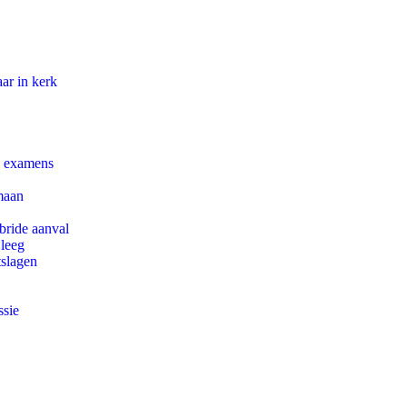
ar in kerk
e examens
maan
bride aanval
 leeg
tslagen
ssie