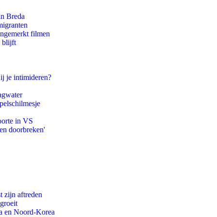
an Breda
migranten
ongemerkt filmen
blijft
ij je intimideren?
agwater
pelschilmesje
oorte in VS
pen doorbreken'
t zijn aftreden
groeit
na en Noord-Korea