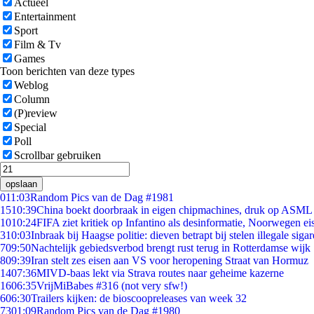
Actueel
Entertainment
Sport
Film & Tv
Games
Toon berichten van deze types
Weblog
Column
(P)review
Special
Poll
Scrollbar gebruiken
opslaan
0
11:03
Random Pics van de Dag #1981
15
10:39
China boekt doorbraak in eigen chipmachines, druk op ASML 
10
10:24
FIFA ziet kritiek op Infantino als desinformatie, Noorwegen eis
3
10:03
Inbraak bij Haagse politie: dieven betrapt bij stelen illegale sigar
7
09:50
Nachtelijk gebiedsverbod brengt rust terug in Rotterdamse wijk
8
09:39
Iran stelt zes eisen aan VS voor heropening Straat van Hormuz
14
07:36
MIVD-baas lekt via Strava routes naar geheime kazerne
16
06:35
VrijMiBabes #316 (not very sfw!)
6
06:30
Trailers kijken: de bioscoopreleases van week 32
73
01:09
Random Pics van de Dag #1980