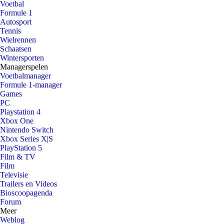
Voetbal
Formule 1
Autosport
Tennis
Wielrennen
Schaatsen
Wintersporten
Managerspelen
Voetbalmanager
Formule 1-manager
Games
PC
Playstation 4
Xbox One
Nintendo Switch
Xbox Series X|S
PlayStation 5
Film & TV
Film
Televisie
Trailers en Videos
Bioscoopagenda
Forum
Meer
Weblog