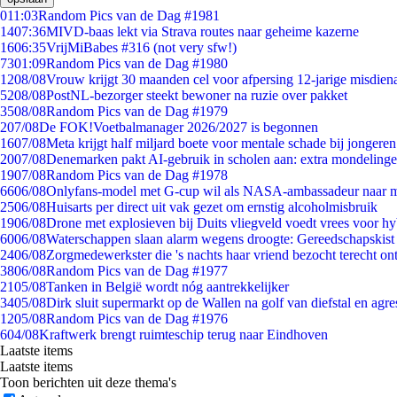
0
11:03
Random Pics van de Dag #1981
14
07:36
MIVD-baas lekt via Strava routes naar geheime kazerne
16
06:35
VrijMiBabes #316 (not very sfw!)
73
01:09
Random Pics van de Dag #1980
12
08/08
Vrouw krijgt 30 maanden cel voor afpersing 12-jarige misdiena
52
08/08
PostNL-bezorger steekt bewoner na ruzie over pakket
35
08/08
Random Pics van de Dag #1979
2
07/08
De FOK!Voetbalmanager 2026/2027 is begonnen
16
07/08
Meta krijgt half miljard boete voor mentale schade bij jongeren
20
07/08
Denemarken pakt AI-gebruik in scholen aan: extra mondeling
19
07/08
Random Pics van de Dag #1978
66
06/08
Onlyfans-model met G-cup wil als NASA-ambassadeur naar 
25
06/08
Huisarts per direct uit vak gezet om ernstig alcoholmisbruik
19
06/08
Drone met explosieven bij Duits vliegveld voedt vrees voor hy
60
06/08
Waterschappen slaan alarm wegens droogte: Gereedschapskist
24
06/08
Zorgmedewerkster die 's nachts haar vriend bezocht terecht on
38
06/08
Random Pics van de Dag #1977
21
05/08
Tanken in België wordt nóg aantrekkelijker
34
05/08
Dirk sluit supermarkt op de Wallen na golf van diefstal en agre
12
05/08
Random Pics van de Dag #1976
6
04/08
Kraftwerk brengt ruimteschip terug naar Eindhoven
Laatste items
Laatste items
Toon berichten uit deze thema's