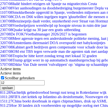
27
07/08
Italië hindert reizigers uit Spanje na migratiecrisis Ceuta
24
07/08
Vier aanhoudingen na doodsbedreiging burgemeester Depla v
11
07/08
Smokkelbende opgerold in Spanje, verdienden miljoenen aan 
39
07/08
CDA en D66 willen ingrijpen tegen 'gluurbrillen' die mensen 
13
07/08
Benzineprijs daalt verder, onzekerheid over Straat van Hormuz 
42
07/08
Voedselprijzen wereldwijd op hoogste niveau in ruim drie jaar
23
07/08
Quake krijgt na 30 jaar een gratis uitbreiding
2
07/08
De FOK!Voetbalmanager 2026/2027 is begonnen
71
07/08
Meer agressie tegen een andersluidende politieke mening, laat j
32
07/08
Amsterdams dierenasiel DOA overspoeld met babykonijntjes
29
07/08
Kabinet geeft bedrijven geen compensatie voor schade door la
24
07/08
OM eist TBS tegen verwarde man die agenten stak met aardap
30
07/08
Tropische hitte keert zondag terug met lokaal 32 graden
30
07/08
Trump grijpt weer in op automatisch staatsburgerschap bij geb
57
07/08
Dikke Van Dale neemt 'vulvalippen' op: 'stigma op schaamlip
Actieve items
Actieve items
Scrollbar gebruiken
opslaan
8
11:28
Nachtelijk gebiedsverbod brengt rust terug in Rotterdamse wijk
10
11:28
FIFA ziet kritiek op Infantino als desinformatie, Noorwegen eis
15
11:27
China boekt doorbraak in eigen chipmachines, druk op ASML 
9
11:25
Hoe 30 landen zich voorbereiden op mogelijke oorlog met Chi