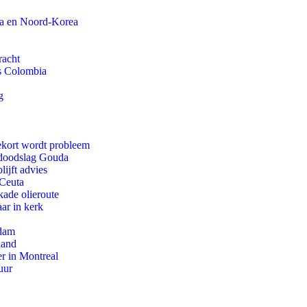
na en Noord-Korea
racht
ls Colombia
g
ekort wordt probleem
r doodslag Gouda
ijft advies
 Ceuta
kade olieroute
ar in kerk
rdam
land
r in Montreal
uur