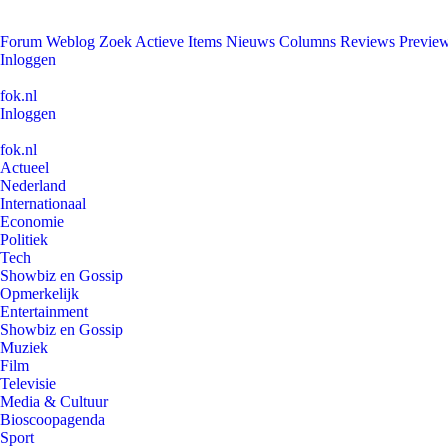
Forum
Weblog
Zoek
Actieve Items
Nieuws
Columns
Reviews
Previe
Inloggen
fok.nl
Inloggen
fok.nl
Actueel
Nederland
Internationaal
Economie
Politiek
Tech
Showbiz en Gossip
Opmerkelijk
Entertainment
Showbiz en Gossip
Muziek
Film
Televisie
Media & Cultuur
Bioscoopagenda
Sport