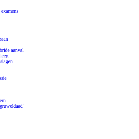
e examens
maan
bride aanval
 leeg
tslagen
ssie
eem
'gruweldaad'