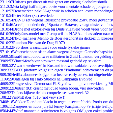
23
11:07
Huisarts per direct uit vak gezet om ernstig alcoholmisbruik
5
11:02
Meta krijgt half miljard boete voor mentale schade bij jongeren
12
10:57
Denemarken pakt AI-gebruik in scholen aan: extra mondeling
15
10:54
Peter Faber (82) overleden
26
10:54
NAVO zet wegens Russische provocatie 250% meer gevechtsvl
14
10:46
Accell, moederbedrijf Sparta en Batavus, vraagt uitstel van bet
19
10:44
Drone met explosieven bij Duits vliegveld voedt vrees voor hy
64
10:36
Onlyfans-model met G-cup wil als NASA-ambassadeur naar 
28
10:24
NPO-manager Menno de Boer geschorst na dickpic in groeps
20
10:23
Random Pics van de Dag #1979
13
10:22
PS5-doos waarschuwt voor einde fysieke games
57
10:16
Waterschappen slaan alarm wegens droogte: Gereedschapskist
56
09:59
Israël meldt dood twee militairen in Zuid-Libanon, vergeldin
39
09:53
Vinted-foto's van vrouwen massaal gedeeld op seksfora
19
09:52
'Zwarte weduwes' in Rusland trouwen soldaten voor overlijden
3
09:33
XBOX platform krijgt zijn eigen "Platinum" achievements dit ja
9
09:30
Netflix-abonnees krijgen exclusieve early access tot uitgebreide
11
09:29
Ontslagen bij Halo Studios na Campaign Evolved
46
09:22
Progressieve Democraat El-Sayed wint nipt voorverkiezing M
20
09:22
Duitser (93) crasht met quad tegen boom, vier gewonden
2
08:52
Trailers kijken: de bioscoopreleases van week 32
1
08:22
VrijMiBabes #316 (not very sfw!)
34
08:18
Wakker Dier dient klacht in tegen insectenfabriek Protix om 
13
06:11
Zangeres en Idols-jurylid Jerney Kaagman op 79-jarige leeftijd
85
04:44
'Witte' mannen discrimineren is volgens OM geen enkel probl