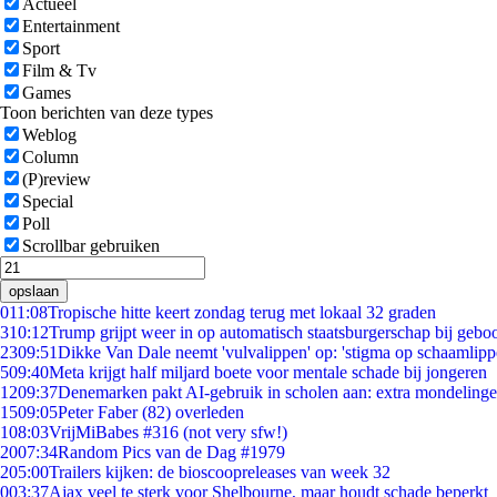
Actueel
Entertainment
Sport
Film & Tv
Games
Toon berichten van deze types
Weblog
Column
(P)review
Special
Poll
Scrollbar gebruiken
opslaan
0
11:08
Tropische hitte keert zondag terug met lokaal 32 graden
3
10:12
Trump grijpt weer in op automatisch staatsburgerschap bij gebo
23
09:51
Dikke Van Dale neemt 'vulvalippen' op: 'stigma op schaamlip
5
09:40
Meta krijgt half miljard boete voor mentale schade bij jongeren
12
09:37
Denemarken pakt AI-gebruik in scholen aan: extra mondeling
15
09:05
Peter Faber (82) overleden
1
08:03
VrijMiBabes #316 (not very sfw!)
20
07:34
Random Pics van de Dag #1979
2
05:00
Trailers kijken: de bioscoopreleases van week 32
0
03:37
Ajax veel te sterk voor Shelbourne, maar houdt schade beperkt