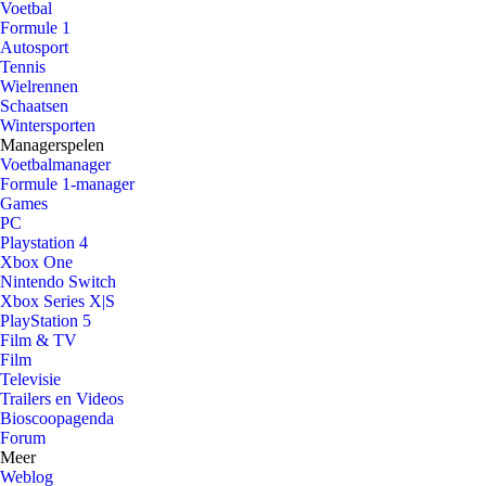
Voetbal
Formule 1
Autosport
Tennis
Wielrennen
Schaatsen
Wintersporten
Managerspelen
Voetbalmanager
Formule 1-manager
Games
PC
Playstation 4
Xbox One
Nintendo Switch
Xbox Series X|S
PlayStation 5
Film & TV
Film
Televisie
Trailers en Videos
Bioscoopagenda
Forum
Meer
Weblog