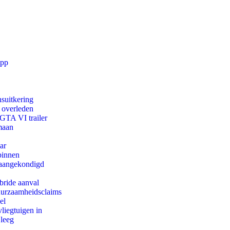
app
suitkering
d overleden
 GTA VI trailer
maan
ar
binnen
g aangekondigd
bride aanval
duurzaamheidsclaims
el
iegtuigen in
 leeg