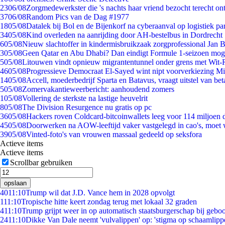
23
06/08
Zorgmedewerkster die 's nachts haar vriend bezocht terecht on
37
06/08
Random Pics van de Dag #1977
18
05/08
Datalek bij Bol en de Bijenkorf na cyberaanval op logistiek pa
34
05/08
Kind overleden na aanrijding door AH-bestelbus in Dordrecht
6
05/08
Nieuw slachtoffer in kindermisbruikzaak zorgprofessional Jan B
3
05/08
Geen Qatar en Abu Dhabi? Dan eindigt Formule 1-seizoen moge
5
05/08
Litouwen vindt opnieuw migrantentunnel onder grens met Wit-
46
05/08
Progressieve Democraat El-Sayed wint nipt voorverkiezing M
14
05/08
Accell, moederbedrijf Sparta en Batavus, vraagt uitstel van bet
5
05/08
Zomervakantieweerbericht: aanhoudend zomers
1
05/08
Vollering de sterkste na lastige heuvelrit
8
05/08
The Division Resurgence nu gratis op pc
36
05/08
Hackers roven Coldcard-bitcoinwallets leeg voor 114 miljoen d
45
05/08
Doorwerken na AOW-leeftijd vaker vastgelegd in cao's, moet
39
05/08
Vinted-foto's van vrouwen massaal gedeeld op seksfora
Actieve items
Actieve items
Scrollbar gebruiken
opslaan
40
11:10
Trump wil dat J.D. Vance hem in 2028 opvolgt
1
11:10
Tropische hitte keert zondag terug met lokaal 32 graden
4
11:10
Trump grijpt weer in op automatisch staatsburgerschap bij gebo
24
11:10
Dikke Van Dale neemt 'vulvalippen' op: 'stigma op schaamlipp