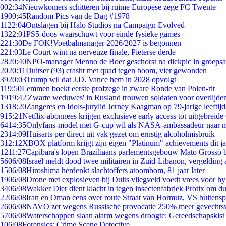
0
02:34
Nieuwkomers schitteren bij ruime Europese zege FC Twente
19
00:45
Random Pics van de Dag #1978
11
22:04
Ontslagen bij Halo Studios na Campaign Evolved
13
22:01
PS5-doos waarschuwt voor einde fysieke games
2
21:30
De FOK!Voetbalmanager 2026/2027 is begonnen
2
21:03
Le Court wint na nerveuze finale, Pieterse derde
28
20:40
NPO-manager Menno de Boer geschorst na dickpic in groeps
20
20:11
Duitser (93) crasht met quad tegen boom, vier gewonden
39
20:03
Trump wil dat J.D. Vance hem in 2028 opvolgt
1
19:50
Lemmen boekt eerste profzege in zware Ronde van Polen-rit
19
19:42
'Zwarte weduwes' in Rusland trouwen soldaten voor overlijden
13
18:20
Zangeres en Idols-jurylid Jerney Kaagman op 79-jarige leeftij
9
15:21
Netflix-abonnees krijgen exclusieve early access tot uitgebreide
64
14:35
Onlyfans-model met G-cup wil als NASA-ambassadeur naar 
23
14:09
Huisarts per direct uit vak gezet om ernstig alcoholmisbruik
3
12:12
XBOX platform krijgt zijn eigen "Platinum" achievements dit ja
12
11:27
Capibara's lopen Braziliaans parlementsgebouw Mato Grosso 
56
06/08
Israël meldt dood twee militairen in Zuid-Libanon, vergeldin
15
06/08
Hiroshima herdenkt slachtoffers atoombom, 81 jaar later
19
06/08
Drone met explosieven bij Duits vliegveld voedt vrees voor hy
34
06/08
Wakker Dier dient klacht in tegen insectenfabriek Protix om 
22
06/08
Iran en Oman eens over route Straat van Hormuz, VS buitensp
26
06/08
NAVO zet wegens Russische provocatie 250% meer gevechtsvl
57
06/08
Waterschappen slaan alarm wegens droogte: Gereedschapskist
1
06/08
Forensics: Crime Scene Detective