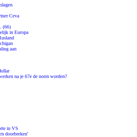
tslagen
rtner Ceva
. (66)
lijk in Europa
Rusland
ichigan
aling aan
ollar
 werken na je 67e de norm worden?
orte in VS
en doorbreken'