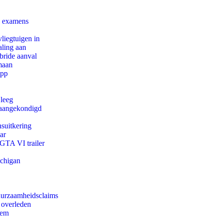
e examens
iegtuigen in
aling aan
bride aanval
maan
app
 leeg
g aangekondigd
suitkering
ar
 GTA VI trailer
ichigan
duurzaamheidsclaims
 overleden
eem