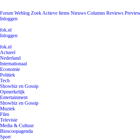
Forum
Weblog
Zoek
Actieve Items
Nieuws
Columns
Reviews
Previe
Inloggen
fok.nl
Inloggen
fok.nl
Actueel
Nederland
Internationaal
Economie
Politiek
Tech
Showbiz en Gossip
Opmerkelijk
Entertainment
Showbiz en Gossip
Muziek
Film
Televisie
Media & Cultuur
Bioscoopagenda
Sport