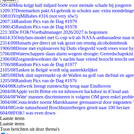
5
09:40
Meta krijgt half miljard boete voor mentale schade bij jongeren
12
09:37
Denemarken pakt AI-gebruik in scholen aan: extra mondeling
1
08:03
VrijMiBabes #316 (not very sfw!)
20
07:34
Random Pics van de Dag #1979
19
00:45
Random Pics van de Dag #1978
2
21:30
De FOK!Voetbalmanager 2026/2027 is begonnen
64
14:35
Onlyfans-model met G-cup wil als NASA-ambassadeur naar 
23
14:09
Huisarts per direct uit vak gezet om ernstig alcoholmisbruik
19
06/08
Drone met explosieven bij Duits vliegveld voedt vrees voor hy
57
06/08
Waterschappen slaan alarm wegens droogte: Gereedschapskist
23
06/08
Zorgmedewerkster die 's nachts haar vriend bezocht terecht on
37
06/08
Random Pics van de Dag #1977
21
05/08
Tanken in België wordt nóg aantrekkelijker
34
05/08
Dirk sluit supermarkt op de Wallen na golf van diefstal en agre
12
05/08
Random Pics van de Dag #1976
6
04/08
Kraftwerk brengt ruimteschip terug naar Eindhoven
20
04/08
Apple vecht Britse eis tot inbouwen backdoor in iCloud aan
85
04/08
'Witte' mannen discrimineren is volgens OM geen enkel probl
30
04/08
Ceuta-leider noemt Marokkaanse grensaanval door migranten 
6
04/08
Grote natuurbrand Boschhuizerbergen groeit naar 100 hectare
6
04/08
FOK! was even down
Laatste items
Laatste items
Toon berichten uit deze thema's