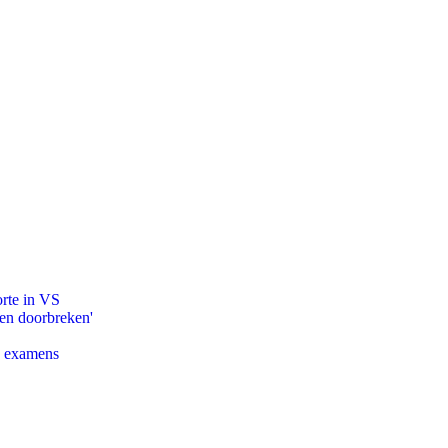
orte in VS
pen doorbreken'
e examens