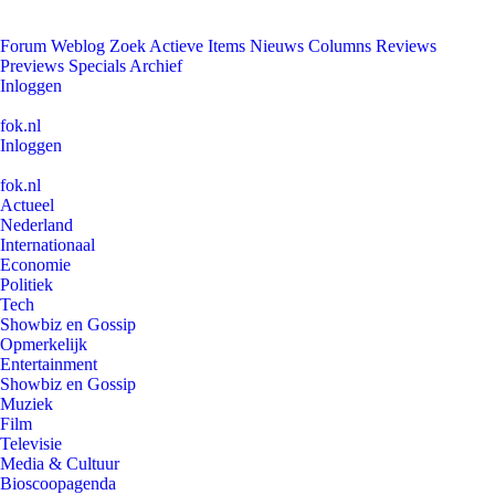
Forum
Weblog
Zoek
Actieve Items
Nieuws
Columns
Reviews
Previews
Specials
Archief
Inloggen
fok.nl
Inloggen
fok.nl
Actueel
Nederland
Internationaal
Economie
Politiek
Tech
Showbiz en Gossip
Opmerkelijk
Entertainment
Showbiz en Gossip
Muziek
Film
Televisie
Media & Cultuur
Bioscoopagenda