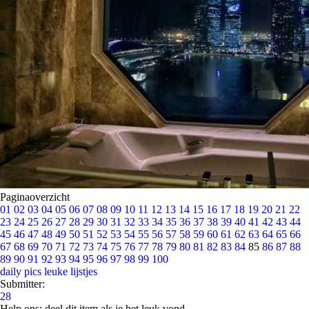
Paginaoverzicht
01
02
03
04
05
06
07
08
09
10
11
12
13
14
15
16
17
18
19
20
21
22
23
24
25
26
27
28
29
30
31
32
33
34
35
36
37
38
39
40
41
42
43
44
45
46
47
48
49
50
51
52
53
54
55
56
57
58
59
60
61
62
63
64
65
66
67
68
69
70
71
72
73
74
75
76
77
78
79
80
81
82
83
84
85
86
87
88
89
90
91
92
93
94
95
96
97
98
99
100
daily pics
leuke lijstjes
Submitter:
28
Help ons; deel dit item als je het leuk vond