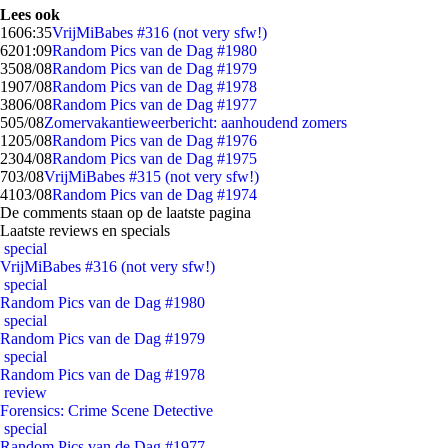
Lees ook
16
06:35
VrijMiBabes #316 (not very sfw!)
62
01:09
Random Pics van de Dag #1980
35
08/08
Random Pics van de Dag #1979
19
07/08
Random Pics van de Dag #1978
38
06/08
Random Pics van de Dag #1977
5
05/08
Zomervakantieweerbericht: aanhoudend zomers
12
05/08
Random Pics van de Dag #1976
23
04/08
Random Pics van de Dag #1975
7
03/08
VrijMiBabes #315 (not very sfw!)
41
03/08
Random Pics van de Dag #1974
De comments staan op de laatste pagina
Laatste reviews en specials
special
VrijMiBabes #316 (not very sfw!)
special
Random Pics van de Dag #1980
special
Random Pics van de Dag #1979
special
Random Pics van de Dag #1978
review
Forensics: Crime Scene Detective
special
Random Pics van de Dag #1977