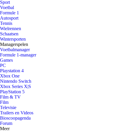
Sport
Voetbal
Formule 1
Autosport
Tennis
Wielrennen
Schaatsen
Wintersporten
Managerspelen
Voetbalmanager
Formule 1-manager
Games
PC
Playstation 4
Xbox One
Nintendo Switch
Xbox Series X|S
PlayStation 5
Film & TV
Film
Televisie
Trailers en Videos
Bioscoopagenda
Forum
Meer