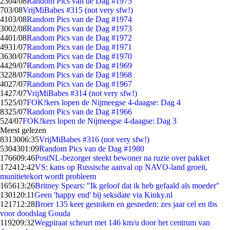
23
04/08
Random Pics van de Dag #1975
7
03/08
VrijMiBabes #315 (not very sfw!)
41
03/08
Random Pics van de Dag #1974
30
02/08
Random Pics van de Dag #1973
44
01/08
Random Pics van de Dag #1972
49
31/07
Random Pics van de Dag #1971
36
30/07
Random Pics van de Dag #1970
44
29/07
Random Pics van de Dag #1969
32
28/07
Random Pics van de Dag #1968
40
27/07
Random Pics van de Dag #1967
14
27/07
VrijMiBabes #314 (not very sfw!)
15
25/07
FOK!kers lopen de Nijmeegse 4-daagse: Dag 4
83
25/07
Random Pics van de Dag #1966
5
24/07
FOK!kers lopen de Nijmeegse 4-daagse: Dag 3
Meest gelezen
83130
06:35
VrijMiBabes #316 (not very sfw!)
53043
01:09
Random Pics van de Dag #1980
1766
09:46
PostNL-bezorger steekt bewoner na ruzie over pakket
1724
12:42
VS: kans op Russische aanval op NAVO-land groeit,
munitietekort wordt probleem
1656
13:26
Britney Spears: "Ik geloof dat ik heb gefaald als moeder"
1301
20:11
Geen 'happy end' bij seksdate via Kinky.nl
1217
12:28
Broer 135 keer gestoken en gesneden: zes jaar cel en tbs
voor doodslag Gouda
1192
09:32
Wegpiraat scheurt met 146 km/u door het centrum van