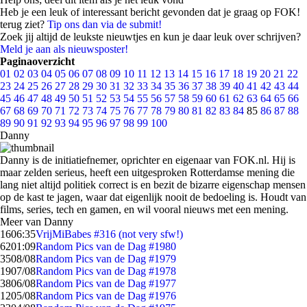
Heb je een leuk of interessant bericht gevonden dat je graag op FOK!
terug ziet?
Tip ons dan via de submit!
Zoek jij altijd de leukste nieuwtjes en kun je daar leuk over schrijven?
Meld je aan als nieuwsposter!
Paginaoverzicht
01
02
03
04
05
06
07
08
09
10
11
12
13
14
15
16
17
18
19
20
21
22
23
24
25
26
27
28
29
30
31
32
33
34
35
36
37
38
39
40
41
42
43
44
45
46
47
48
49
50
51
52
53
54
55
56
57
58
59
60
61
62
63
64
65
66
67
68
69
70
71
72
73
74
75
76
77
78
79
80
81
82
83
84
85
86
87
88
89
90
91
92
93
94
95
96
97
98
99
100
Danny
Danny is de initiatiefnemer, oprichter en eigenaar van FOK.nl. Hij is
maar zelden serieus, heeft een uitgesproken Rotterdamse mening die
lang niet altijd politiek correct is en bezit de bizarre eigenschap mensen
op de kast te jagen, waar dat eigenlijk nooit de bedoeling is. Houdt van
films, series, tech en gamen, en wil vooral nieuws met een mening.
Meer van Danny
16
06:35
VrijMiBabes #316 (not very sfw!)
62
01:09
Random Pics van de Dag #1980
35
08/08
Random Pics van de Dag #1979
19
07/08
Random Pics van de Dag #1978
38
06/08
Random Pics van de Dag #1977
12
05/08
Random Pics van de Dag #1976