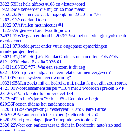
38
22:53
Het hele alfabet #108 en 4letterwoord
19
22:29
de beheerder die mij oh zo moe maakt.
185
22:22
Post hier zo vaak mogelijk om 22:22 uur #76
126
22:13
Nederland toen
110
22:07
Afvallen met injecties #4
11
22:07
Algemeen Luchtvaarttopic #61
249
21:52
Wie gaan er dood in 2026?Post met een vleugje cynisme de
overledenen.
113
21:37
Roddelpraat onder vuur: ongepaste opmerkingen
minderjarigen deel 2
136
21:35
[DRT SC] #6: RendacGoden sponsored by TONZON
81
21:23
Vuelta a España 2026 #1
184
21:18
NEC #77: Wat een seizoen is dit zeg
63
21:07
Zou je vreemdgaan in een relatie kunnen vergeven?
3
21:06
Scholensysteem tegenwoordig?
103
21:05
Man zoekt mij en bedreigt mij, nadat ik met zijn zoon sprak
47
21:00
Woordensamenstelspel #1184 met 2 woorden spreken SVP
281
20:54
Van kleuter tot puber deel 184
227
20:47
archito's jaren '70 huis #5 - Een nieuw begin
8
20:36
Poepen tijdens het tandenpoetsen
18
20:31
[Boekbespreking] Yesteryear - Caro Claire Burke
206
20:29
Verander een letter expert (7lettereditie) #50
63
20:27
Het grote dagelijkse Trump nieuws topic #31
23
20:22
Weer een parkeergarage dicht in Dordrecht, auto's zo snel
mogelijk weg