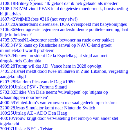
31
08:18
Britney Spears: "Ik geloof dat ik heb gefaald als moeder"
21
08:17
RIVM vindt PFAS in al de geteste moedermelk, borstvoeding
blijft advies
16
07:42
VrijMiBabes #316 (not very sfw!)
32
07:20
Amsterdams dierenasiel DOA overspoeld met babykonijntjes
71
06:36
Meer agressie tegen een andersluidende politieke mening, laat
jij je intimideren?
47
05:37
PostNL-bezorger steekt bewoner na ruzie over pakket
48
05:34
VS: kans op Russische aanval op NAVO-land groeit,
munitietekort wordt probleem
5
05:32
Nieuwe president De la Espriella gaat strijd aan met
drugskartels Colombia
49
05:28
Trump wil dat J.D. Vance hem in 2028 opvolgt
74
05:24
Israël meldt dood twee militairen in Zuid-Libanon, vergelding
aangekondigd
62
03:28
Random Pics van de Dag #1980
8
03:19
Uitslag PSV - Fortuna Sittard
57
02:32
Dikke Van Dale neemt 'vulvalippen' op: 'stigma op
schaamlippen doorbreken'
40
00:59
Vinted-foto's van vrouwen massaal gedeeld op seksfora
22
00:28
Jesus Simulator komt naar Nintendo Switch
1
00:25
Uitslag AZ - ADO Den Haag
4
00:10
Vrouw krijgt door verwisseling het embryo van ander stel
ingebracht
3
00:07
Uitslag NEC - Telstar