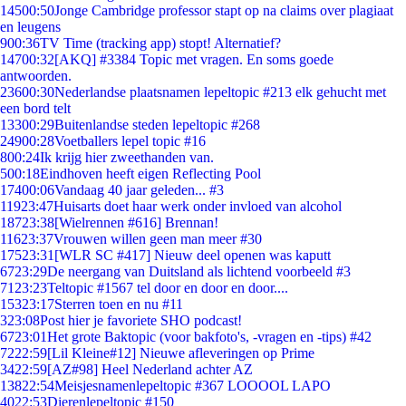
145
00:50
Jonge Cambridge professor stapt op na claims over plagiaat
en leugens
9
00:36
TV Time (tracking app) stopt! Alternatief?
147
00:32
[AKQ] #3384 Topic met vragen. En soms goede
antwoorden.
236
00:30
Nederlandse plaatsnamen lepeltopic #213 elk gehucht met
een bord telt
133
00:29
Buitenlandse steden lepeltopic #268
249
00:28
Voetballers lepel topic #16
8
00:24
Ik krijg hier zweethanden van.
5
00:18
Eindhoven heeft eigen Reflecting Pool
174
00:06
Vandaag 40 jaar geleden... #3
119
23:47
Huisarts doet haar werk onder invloed van alcohol
187
23:38
[Wielrennen #616] Brennan!
116
23:37
Vrouwen willen geen man meer #30
175
23:31
[WLR SC #417] Nieuw deel openen was kaputt
67
23:29
De neergang van Duitsland als lichtend voorbeeld #3
71
23:23
Teltopic #1567 tel door en door en door....
153
23:17
Sterren toen en nu #11
3
23:08
Post hier je favoriete SHO podcast!
67
23:01
Het grote Baktopic (voor bakfoto's, -vragen en -tips) #42
72
22:59
[Lil Kleine#12] Nieuwe afleveringen op Prime
34
22:59
[AZ#98] Heel Nederland achter AZ
138
22:54
Meisjesnamenlepeltopic #367 LOOOOL LAPO
40
22:53
Dierenlepeltopic #150