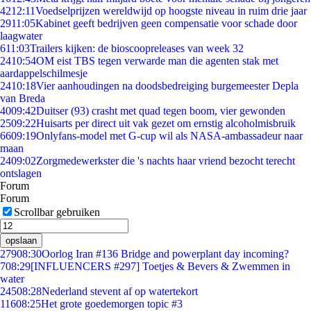
42
12:11
Voedselprijzen wereldwijd op hoogste niveau in ruim drie jaar
29
11:05
Kabinet geeft bedrijven geen compensatie voor schade door
laagwater
6
11:03
Trailers kijken: de bioscoopreleases van week 32
24
10:54
OM eist TBS tegen verwarde man die agenten stak met
aardappelschilmesje
24
10:18
Vier aanhoudingen na doodsbedreiging burgemeester Depla
van Breda
40
09:42
Duitser (93) crasht met quad tegen boom, vier gewonden
25
09:22
Huisarts per direct uit vak gezet om ernstig alcoholmisbruik
66
09:19
Onlyfans-model met G-cup wil als NASA-ambassadeur naar
maan
24
09:02
Zorgmedewerkster die 's nachts haar vriend bezocht terecht
ontslagen
Forum
Forum
Scrollbar gebruiken
opslaan
279
08:30
Oorlog Iran #136 Bridge and powerplant day incoming?
7
08:29
[INFLUENCERS #297] Toetjes & Bevers & Zwemmen in
water
245
08:28
Nederland stevent af op watertekort
116
08:25
Het grote goedemorgen topic #3