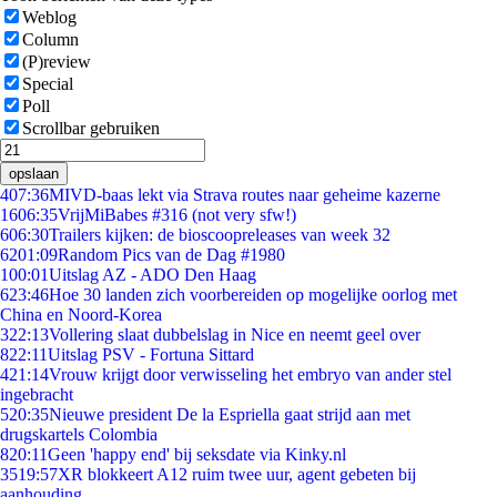
Weblog
Column
(P)review
Special
Poll
Scrollbar gebruiken
opslaan
4
07:36
MIVD-baas lekt via Strava routes naar geheime kazerne
16
06:35
VrijMiBabes #316 (not very sfw!)
6
06:30
Trailers kijken: de bioscoopreleases van week 32
62
01:09
Random Pics van de Dag #1980
1
00:01
Uitslag AZ - ADO Den Haag
6
23:46
Hoe 30 landen zich voorbereiden op mogelijke oorlog met
China en Noord-Korea
3
22:13
Vollering slaat dubbelslag in Nice en neemt geel over
8
22:11
Uitslag PSV - Fortuna Sittard
4
21:14
Vrouw krijgt door verwisseling het embryo van ander stel
ingebracht
5
20:35
Nieuwe president De la Espriella gaat strijd aan met
drugskartels Colombia
8
20:11
Geen 'happy end' bij seksdate via Kinky.nl
35
19:57
XR blokkeert A12 ruim twee uur, agent gebeten bij
aanhouding