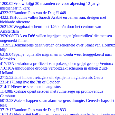
12
00:05
Vrouw krijgt 30 maanden cel voor afpersing 12-jarige
misdienaar in kerk
43
22:22
Random Pics van de Dag #1448
43
22:19
Houthi's vallen Saoedi-Arabië en Jemen aan, dreigen met
blokkade olieroute
26
21:30
Wegpiraat scheurt met 146 km/u door het centrum van
Amsterdam
39
20:08
CDA en D66 willen ingrijpen tegen 'gluurbrillen' die mensen
ongemerkt filmen
13
19:52
Benzineprijs daalt verder, onzekerheid over Straat van Hormuz
blijft
63
19:04
Spanje: bijna alle migranten in Ceuta weer teruggekeerd naar
Marokko
4
17:13
Niewiadoma profiteert van pokerspel en grijpt geel op Ventoux
7
16:10
Aanhoudende droogte veroorzaakt scheuren in dijken Zuid-
Holland
27
15:52
Italië hindert reizigers uit Spanje na migratiecrisis Ceuta
23
14:17
Long live the 7th of October
2
14:11
Nieuw te streamen in augustus
1
14:08
Excelsior opent seizoen met ruime zege op promovendus
Cambuur
60
13:58
Waterschappen slaan alarm wegens droogte: Gereedschapskist
leeg
37
13:13
Random Pics van de Dag #1833
16
12:43
Meta krijgt half miljard boete voor mentale schade bij jongeren