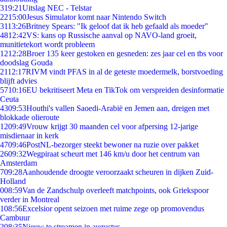
3
19:21
Uitslag NEC - Telstar
22
15:00
Jesus Simulator komt naar Nintendo Switch
31
13:26
Britney Spears: "Ik geloof dat ik heb gefaald als moeder"
48
12:42
VS: kans op Russische aanval op NAVO-land groeit,
munitietekort wordt probleem
12
12:28
Broer 135 keer gestoken en gesneden: zes jaar cel en tbs voor
doodslag Gouda
21
12:17
RIVM vindt PFAS in al de geteste moedermelk, borstvoeding
blijft advies
57
10:16
EU bekritiseert Meta en TikTok om verspreiden desinformatie
Ceuta
43
09:53
Houthi's vallen Saoedi-Arabië en Jemen aan, dreigen met
blokkade olieroute
12
09:49
Vrouw krijgt 30 maanden cel voor afpersing 12-jarige
misdienaar in kerk
47
09:46
PostNL-bezorger steekt bewoner na ruzie over pakket
26
09:32
Wegpiraat scheurt met 146 km/u door het centrum van
Amsterdam
7
09:28
Aanhoudende droogte veroorzaakt scheuren in dijken Zuid-
Holland
0
08:59
Van de Zandschulp overleeft matchpoints, ook Griekspoor
verder in Montreal
1
08:56
Excelsior opent seizoen met ruime zege op promovendus
Cambuur
2
08:35
Nieuw te streamen in augustus