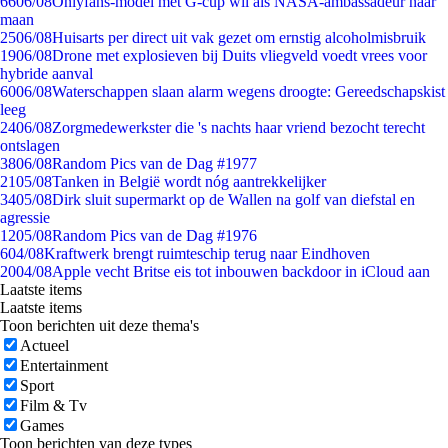
66
06/08
Onlyfans-model met G-cup wil als NASA-ambassadeur naar
maan
25
06/08
Huisarts per direct uit vak gezet om ernstig alcoholmisbruik
19
06/08
Drone met explosieven bij Duits vliegveld voedt vrees voor
hybride aanval
60
06/08
Waterschappen slaan alarm wegens droogte: Gereedschapskist
leeg
24
06/08
Zorgmedewerkster die 's nachts haar vriend bezocht terecht
ontslagen
38
06/08
Random Pics van de Dag #1977
21
05/08
Tanken in België wordt nóg aantrekkelijker
34
05/08
Dirk sluit supermarkt op de Wallen na golf van diefstal en
agressie
12
05/08
Random Pics van de Dag #1976
6
04/08
Kraftwerk brengt ruimteschip terug naar Eindhoven
20
04/08
Apple vecht Britse eis tot inbouwen backdoor in iCloud aan
Laatste items
Laatste items
Toon berichten uit deze thema's
Actueel
Entertainment
Sport
Film & Tv
Games
Toon berichten van deze types