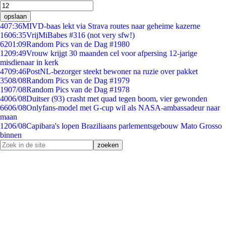
opslaan
4
07:36
MIVD-baas lekt via Strava routes naar geheime kazerne
16
06:35
VrijMiBabes #316 (not very sfw!)
62
01:09
Random Pics van de Dag #1980
12
09:49
Vrouw krijgt 30 maanden cel voor afpersing 12-jarige
misdienaar in kerk
47
09:46
PostNL-bezorger steekt bewoner na ruzie over pakket
35
08/08
Random Pics van de Dag #1979
19
07/08
Random Pics van de Dag #1978
40
06/08
Duitser (93) crasht met quad tegen boom, vier gewonden
66
06/08
Onlyfans-model met G-cup wil als NASA-ambassadeur naar
maan
12
06/08
Capibara's lopen Braziliaans parlementsgebouw Mato Grosso
binnen