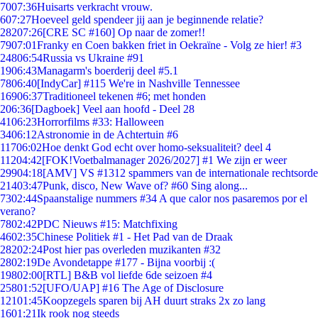
70
07:36
Huisarts verkracht vrouw.
6
07:27
Hoeveel geld spendeer jij aan je beginnende relatie?
282
07:26
[CRE SC #160] Op naar de zomer!!
79
07:01
Franky en Coen bakken friet in Oekraïne - Volg ze hier! #3
248
06:54
Russia vs Ukraine #91
19
06:43
Managarm's boerderij deel #5.1
78
06:40
[IndyCar] #115 We're in Nashville Tennessee
169
06:37
Traditioneel tekenen #6; met honden
2
06:36
[Dagboek] Veel aan hoofd - Deel 28
41
06:23
Horrorfilms #33: Halloween
34
06:12
Astronomie in de Achtertuin #6
117
06:02
Hoe denkt God echt over homo-seksualiteit? deel 4
112
04:42
[FOK!Voetbalmanager 2026/2027] #1 We zijn er weer
299
04:18
[AMV] VS #1312 spammers van de internationale rechtsorde
214
03:47
Punk, disco, New Wave of? #60 Sing along...
73
02:44
Spaanstalige nummers #34 A que calor nos pasaremos por el
verano?
78
02:42
PDC Nieuws #15: Matchfixing
46
02:35
Chinese Politiek #1 - Het Pad van de Draak
282
02:24
Post hier pas overleden muzikanten #32
28
02:19
De Avondetappe #177 - Bijna voorbij :(
198
02:00
[RTL] B&B vol liefde 6de seizoen #4
258
01:52
[UFO/UAP] #16 The Age of Disclosure
121
01:45
Koopzegels sparen bij AH duurt straks 2x zo lang
16
01:21
Ik rook nog steeds