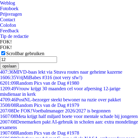
Weblog
Fotoboek
Prijsvragen
Contact
Colofon
Feedback
Tip de redactie
FOK!
FOK!
Scrollbar gebruiken
opslaan
4
07:36
MIVD-baas lekt via Strava routes naar geheime kazerne
16
06:35
VrijMiBabes #316 (not very sfw!)
62
01:09
Random Pics van de Dag #1980
12
09:49
Vrouw krijgt 30 maanden cel voor afpersing 12-jarige
misdienaar in kerk
47
09:46
PostNL-bezorger steekt bewoner na ruzie over pakket
35
08/08
Random Pics van de Dag #1979
2
07/08
De FOK!Voetbalmanager 2026/2027 is begonnen
16
07/08
Meta krijgt half miljard boete voor mentale schade bij jongeren
20
07/08
Denemarken pakt AI-gebruik in scholen aan: extra mondelinge
examens
19
07/08
Random Pics van de Dag #1978