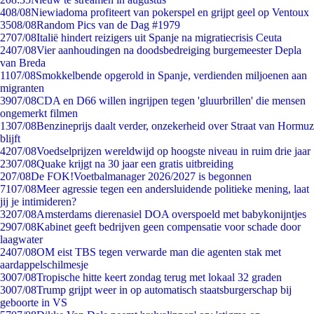
4
08/08
Niewiadoma profiteert van pokerspel en grijpt geel op Ventoux
35
08/08
Random Pics van de Dag #1979
27
07/08
Italië hindert reizigers uit Spanje na migratiecrisis Ceuta
24
07/08
Vier aanhoudingen na doodsbedreiging burgemeester Depla
van Breda
11
07/08
Smokkelbende opgerold in Spanje, verdienden miljoenen aan
migranten
39
07/08
CDA en D66 willen ingrijpen tegen 'gluurbrillen' die mensen
ongemerkt filmen
13
07/08
Benzineprijs daalt verder, onzekerheid over Straat van Hormuz
blijft
42
07/08
Voedselprijzen wereldwijd op hoogste niveau in ruim drie jaar
23
07/08
Quake krijgt na 30 jaar een gratis uitbreiding
2
07/08
De FOK!Voetbalmanager 2026/2027 is begonnen
71
07/08
Meer agressie tegen een andersluidende politieke mening, laat
jij je intimideren?
32
07/08
Amsterdams dierenasiel DOA overspoeld met babykonijntjes
29
07/08
Kabinet geeft bedrijven geen compensatie voor schade door
laagwater
24
07/08
OM eist TBS tegen verwarde man die agenten stak met
aardappelschilmesje
30
07/08
Tropische hitte keert zondag terug met lokaal 32 graden
30
07/08
Trump grijpt weer in op automatisch staatsburgerschap bij
geboorte in VS