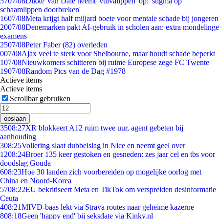
57
07/08
Dikke Van Dale neemt 'vulvalippen' op: 'stigma op
schaamlippen doorbreken'
16
07/08
Meta krijgt half miljard boete voor mentale schade bij jongeren
20
07/08
Denemarken pakt AI-gebruik in scholen aan: extra mondelinge
examens
25
07/08
Peter Faber (82) overleden
0
07/08
Ajax veel te sterk voor Shelbourne, maar houdt schade beperkt
1
07/08
Nieuwkomers schitteren bij ruime Europese zege FC Twente
19
07/08
Random Pics van de Dag #1978
Actieve items
Actieve items
Scrollbar gebruiken
opslaan
35
08:27
XR blokkeert A12 ruim twee uur, agent gebeten bij
aanhouding
3
08:25
Vollering slaat dubbelslag in Nice en neemt geel over
12
08:24
Broer 135 keer gestoken en gesneden: zes jaar cel en tbs voor
doodslag Gouda
6
08:23
Hoe 30 landen zich voorbereiden op mogelijke oorlog met
China en Noord-Korea
57
08:22
EU bekritiseert Meta en TikTok om verspreiden desinformatie
Ceuta
4
08:21
MIVD-baas lekt via Strava routes naar geheime kazerne
8
08:18
Geen 'happy end' bij seksdate via Kinky.nl