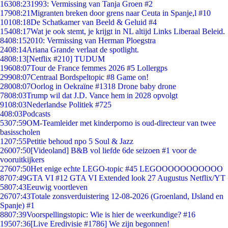
163
08:23
1993: Vermissing van Tanja Groen #2
179
08:21
Migranten breken door grens naar Ceuta in Spanje,l #10
101
08:18
De Schatkamer van Beeld & Geluid #4
154
08:17
Wat je ook stemt, je krijgt in NL altijd Links Liberaal Beleid.
84
08:15
2010: Vermissing van Herman Ploegstra
24
08:14
Ariana Grande verlaat de spotlight.
48
08:13
[Netflix #210] TUDUM
196
08:07
Tour de France femmes 2026 #5 Lollergps
299
08:07
Centraal Bordspeltopic #8 Game on!
280
08:07
Oorlog in Oekraïne #1318 Drone baby drone
78
08:03
Trump wil dat J.D. Vance hem in 2028 opvolgt
91
08:03
Nederlandse Politiek #725
4
08:03
Podcasts
53
07:59
OM-Teamleider met kinderporno is oud-directeur van twee
basisscholen
12
07:55
Petitie behoud npo 5 Soul & Jazz
260
07:50
[Videoland] B&B vol liefde 6de seizoen #1 voor de
vooruitkijkers
276
07:50
Het enige echte LEGO-topic #45 LEGOOOOOOOOOOO
87
07:49
GTA VI #12 GTA VI Extended look 27 Augustus Netflix/YT
58
07:43
Eeuwig voortleven
267
07:43
Totale zonsverduistering 12-08-2026 (Groenland, IJsland en
Spanje) #1
88
07:39
Voorspellingstopic: Wie is hier de weerkundige? #16
195
07:36
[Live Eredivisie #1786] We zijn begonnen!