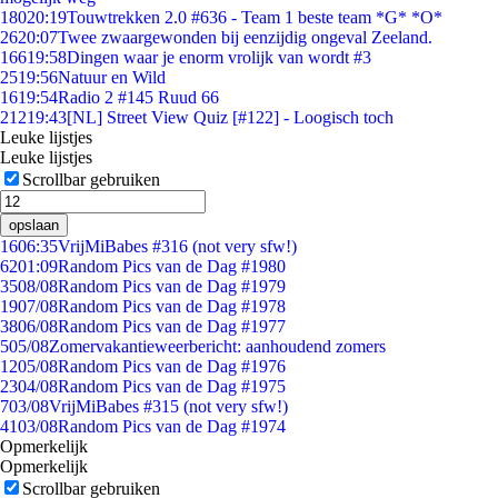
180
20:19
Touwtrekken 2.0 #636 - Team 1 beste team *G* *O*
26
20:07
Twee zwaargewonden bij eenzijdig ongeval Zeeland.
166
19:58
Dingen waar je enorm vrolijk van wordt #3
25
19:56
Natuur en Wild
16
19:54
Radio 2 #145 Ruud 66
212
19:43
[NL] Street View Quiz [#122] - Loogisch toch
Leuke lijstjes
Leuke lijstjes
Scrollbar gebruiken
opslaan
16
06:35
VrijMiBabes #316 (not very sfw!)
62
01:09
Random Pics van de Dag #1980
35
08/08
Random Pics van de Dag #1979
19
07/08
Random Pics van de Dag #1978
38
06/08
Random Pics van de Dag #1977
5
05/08
Zomervakantieweerbericht: aanhoudend zomers
12
05/08
Random Pics van de Dag #1976
23
04/08
Random Pics van de Dag #1975
7
03/08
VrijMiBabes #315 (not very sfw!)
41
03/08
Random Pics van de Dag #1974
Opmerkelijk
Opmerkelijk
Scrollbar gebruiken