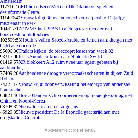
Amsterdam
1127
10:16
EU bekritiseert Meta en TikTok om verspreiden
desinformatie Ceuta
1114
09:49
Vrouw krijgt 30 maanden cel voor afpersing 12-jarige
misdienaar in kerk
1044
12:17
RIVM vindt PFAS in al de geteste moedermelk,
borstvoeding blijft advies
1025
09:53
Houthi's vallen Saoedi-Arabië en Jemen aan, dreigen met
blokkade olieroute
950
06:30
Trailers kijken: de bioscoopreleases van week 32
933
15:00
Jesus Simulator komt naar Nintendo Switch
814
19:57
XR blokkeert A12 ruim twee uur, agent gebeten bij
aanhouding
774
09:28
Aanhoudende droogte veroorzaakt scheuren in dijken Zuid-
Holland
742
21:14
Vrouw krijgt door verwisseling het embryo van ander stel
ingebracht
638
23:46
Hoe 30 landen zich voorbereiden op mogelijke oorlog met
China en Noord-Korea
637
08:35
Nieuw te streamen in augustus
469
20:35
Nieuwe president De la Espriella gaat strijd aan met
drugskartels Colombia
▼ Advertentie door Refinery89