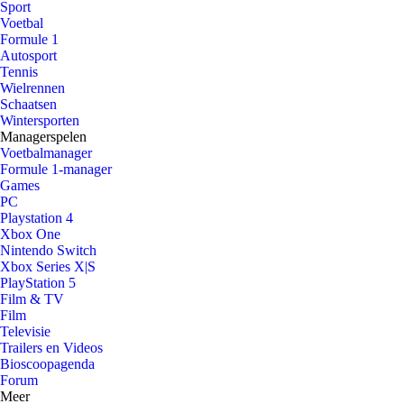
Sport
Voetbal
Formule 1
Autosport
Tennis
Wielrennen
Schaatsen
Wintersporten
Managerspelen
Voetbalmanager
Formule 1-manager
Games
PC
Playstation 4
Xbox One
Nintendo Switch
Xbox Series X|S
PlayStation 5
Film & TV
Film
Televisie
Trailers en Videos
Bioscoopagenda
Forum
Meer