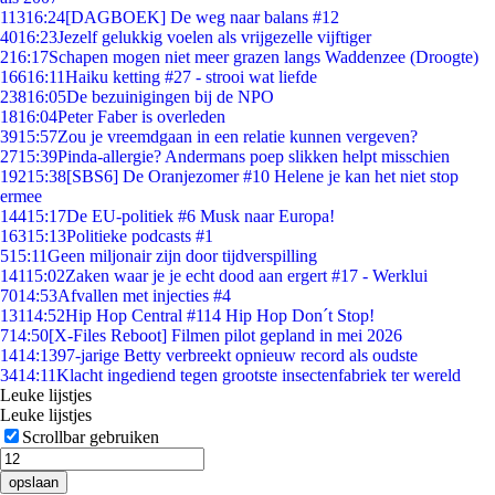
113
16:24
[DAGBOEK] De weg naar balans #12
40
16:23
Jezelf gelukkig voelen als vrijgezelle vijftiger
2
16:17
Schapen mogen niet meer grazen langs Waddenzee (Droogte)
166
16:11
Haiku ketting #27 - strooi wat liefde
238
16:05
De bezuinigingen bij de NPO
18
16:04
Peter Faber is overleden
39
15:57
Zou je vreemdgaan in een relatie kunnen vergeven?
27
15:39
Pinda-allergie? Andermans poep slikken helpt misschien
192
15:38
[SBS6] De Oranjezomer #10 Helene je kan het niet stop
ermee
144
15:17
De EU-politiek #6 Musk naar Europa!
163
15:13
Politieke podcasts #1
5
15:11
Geen miljonair zijn door tijdverspilling
141
15:02
Zaken waar je je echt dood aan ergert #17 - Werklui
70
14:53
Afvallen met injecties #4
131
14:52
Hip Hop Central #114 Hip Hop Don´t Stop!
7
14:50
[X-Files Reboot] Filmen pilot gepland in mei 2026
14
14:13
97-jarige Betty verbreekt opnieuw record als oudste
34
14:11
Klacht ingediend tegen grootste insectenfabriek ter wereld
Leuke lijstjes
Leuke lijstjes
Scrollbar gebruiken
opslaan