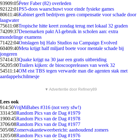
939
09:05
Peter Faber (82) overleden
921
22:01
PS5-doos waarschuwt voor einde fysieke games
806
11:46
Kabinet geeft bedrijven geen compensatie voor schade door
laagwater
756
11:08
Tropische hitte keert zondag terug met lokaal 32 graden
742
09:37
Denemarken pakt AI-gebruik in scholen aan: extra
mondelinge examens
714
22:04
Ontslagen bij Halo Studios na Campaign Evolved
604
09:40
Meta krijgt half miljard boete voor mentale schade bij
jongeren
574
14:33
Quake krijgt na 30 jaar een gratis uitbreiding
562
05:00
Trailers kijken: de bioscoopreleases van week 32
545
11:14
OM eist TBS tegen verwarde man die agenten stak met
aardappelschilmesje
▼ Advertentie door Refinery89
Lees ook
9
14:50
VrijMiBabes #316 (not very sfw!)
33
14:50
Random Pics van de Dag #1979
19
00:45
Random Pics van de Dag #1978
37
06/08
Random Pics van de Dag #1977
5
05/08
Zomervakantieweerbericht: aanhoudend zomers
12
05/08
Random Pics van de Dag #1976