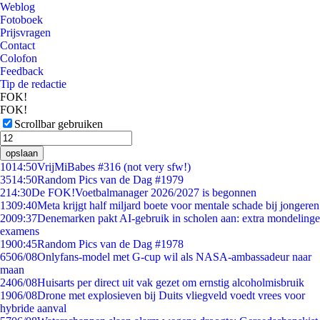
Weblog
Fotoboek
Prijsvragen
Contact
Colofon
Feedback
Tip de redactie
FOK!
FOK!
Scrollbar gebruiken
opslaan
10
14:50
VrijMiBabes #316 (not very sfw!)
35
14:50
Random Pics van de Dag #1979
2
14:30
De FOK!Voetbalmanager 2026/2027 is begonnen
13
09:40
Meta krijgt half miljard boete voor mentale schade bij jongeren
20
09:37
Denemarken pakt AI-gebruik in scholen aan: extra mondelinge
examens
19
00:45
Random Pics van de Dag #1978
65
06/08
Onlyfans-model met G-cup wil als NASA-ambassadeur naar
maan
24
06/08
Huisarts per direct uit vak gezet om ernstig alcoholmisbruik
19
06/08
Drone met explosieven bij Duits vliegveld voedt vrees voor
hybride aanval