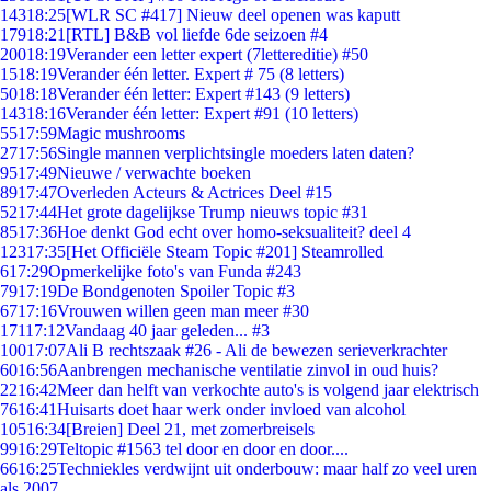
143
18:25
[WLR SC #417] Nieuw deel openen was kaputt
179
18:21
[RTL] B&B vol liefde 6de seizoen #4
200
18:19
Verander een letter expert (7lettereditie) #50
15
18:19
Verander één letter. Expert # 75 (8 letters)
50
18:18
Verander één letter: Expert #143 (9 letters)
143
18:16
Verander één letter: Expert #91 (10 letters)
55
17:59
Magic mushrooms
27
17:56
Single mannen verplichtsingle moeders laten daten?
95
17:49
Nieuwe / verwachte boeken
89
17:47
Overleden Acteurs & Actrices Deel #15
52
17:44
Het grote dagelijkse Trump nieuws topic #31
85
17:36
Hoe denkt God echt over homo-seksualiteit? deel 4
123
17:35
[Het Officiële Steam Topic #201] Steamrolled
6
17:29
Opmerkelijke foto's van Funda #243
79
17:19
De Bondgenoten Spoiler Topic #3
67
17:16
Vrouwen willen geen man meer #30
171
17:12
Vandaag 40 jaar geleden... #3
100
17:07
Ali B rechtszaak #26 - Ali de bewezen serieverkrachter
60
16:56
Aanbrengen mechanische ventilatie zinvol in oud huis?
22
16:42
Meer dan helft van verkochte auto's is volgend jaar elektrisch
76
16:41
Huisarts doet haar werk onder invloed van alcohol
105
16:34
[Breien] Deel 21, met zomerbreisels
99
16:29
Teltopic #1563 tel door en door en door....
66
16:25
Techniekles verdwijnt uit onderbouw: maar half zo veel uren
als 2007