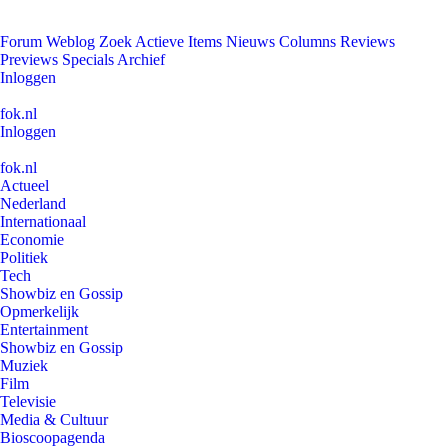
Forum
Weblog
Zoek
Actieve Items
Nieuws
Columns
Reviews
Previews
Specials
Archief
Inloggen
fok.nl
Inloggen
fok.nl
Actueel
Nederland
Internationaal
Economie
Politiek
Tech
Showbiz en Gossip
Opmerkelijk
Entertainment
Showbiz en Gossip
Muziek
Film
Televisie
Media & Cultuur
Bioscoopagenda