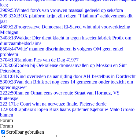
leeg
39
09:53
Vinted-foto's van vrouwen massaal gedeeld op seksfora
3
09:33
XBOX platform krijgt zijn eigen "Platinum" achievements dit
jaar
46
09:22
Progressieve Democraat El-Sayed wint nipt voorverkiezing
Michigan
34
08:18
Wakker Dier dient klacht in tegen insectenfabriek Protix om
duurzaamheidsclaims
85
04:44
'Witte' mannen discrimineren is volgens OM geen enkel
probleem
37
04:13
Random Pics van de Dag #1977
27
03:06
Doden bij Oekraïense droneaanvallen op Moskou en Sint-
Petersburg
34
01:01
Kind overleden na aanrijding door AH-bestelbus in Dordrecht
53
00:28
Van den Brink zet nog eens 14 gemeenten onder toezicht om
spreidingswet
22
22:50
Iran en Oman eens over route Straat van Hormuz, VS
buitenspel
2
22:17
Le Court wint na nerveuze finale, Pieterse derde
12
20:48
Capibara's lopen Braziliaans parlementsgebouw Mato Grosso
binnen
Forum
Forum
Scrollbar gebruiken