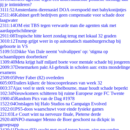
jij je intimideren?
31
11:52
Amsterdams dierenasiel DOA overspoeld met babykonijntjes
25
11:46
Kabinet geeft bedrijven geen compensatie voor schade door
laagwater
23
11:14
OM eist TBS tegen verwarde man die agenten stak met
aardappelschilmesje
29
11:08
Tropische hitte keert zondag terug met lokaal 32 graden
30
10:12
Trump grijpt weer in op automatisch staatsburgerschap bij
geboorte in VS
51
09:51
Dikke Van Dale neemt 'vulvalippen' op: 'stigma op
schaamlippen doorbreken'
13
09:40
Meta krijgt half miljard boete voor mentale schade bij jongeren
20
09:37
Denemarken pakt AI-gebruik in scholen aan: extra mondelinge
examens
25
09:05
Peter Faber (82) overleden
6
05:00
Trailers kijken: de bioscoopreleases van week 32
0
03:37
Ajax veel te sterk voor Shelbourne, maar houdt schade beperkt
1
02:34
Nieuwkomers schitteren bij ruime Europese zege FC Twente
19
00:45
Random Pics van de Dag #1978
15
22:04
Ontslagen bij Halo Studios na Campaign Evolved
19
22:01
PS5-doos waarschuwt voor einde fysieke games
2
21:03
Le Court wint na nerveuze finale, Pieterse derde
29
20:40
NPO-manager Menno de Boer geschorst na dickpic in
groepsapp
34
20:11
Duitser (93) crasht met quad tegen boom, vier gewonden