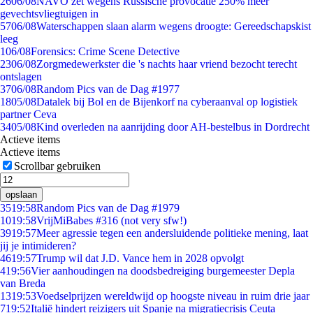
26
06/08
NAVO zet wegens Russische provocatie 250% meer
gevechtsvliegtuigen in
57
06/08
Waterschappen slaan alarm wegens droogte: Gereedschapskist
leeg
1
06/08
Forensics: Crime Scene Detective
23
06/08
Zorgmedewerkster die 's nachts haar vriend bezocht terecht
ontslagen
37
06/08
Random Pics van de Dag #1977
18
05/08
Datalek bij Bol en de Bijenkorf na cyberaanval op logistiek
partner Ceva
34
05/08
Kind overleden na aanrijding door AH-bestelbus in Dordrecht
Actieve items
Actieve items
Scrollbar gebruiken
opslaan
35
19:58
Random Pics van de Dag #1979
10
19:58
VrijMiBabes #316 (not very sfw!)
39
19:57
Meer agressie tegen een andersluidende politieke mening, laat
jij je intimideren?
46
19:57
Trump wil dat J.D. Vance hem in 2028 opvolgt
4
19:56
Vier aanhoudingen na doodsbedreiging burgemeester Depla
van Breda
13
19:53
Voedselprijzen wereldwijd op hoogste niveau in ruim drie jaar
7
19:52
Italië hindert reizigers uit Spanje na migratiecrisis Ceuta