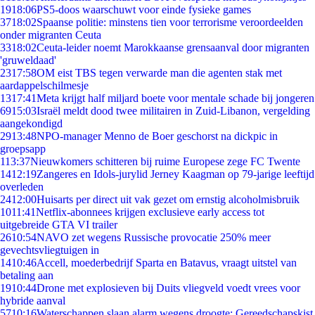
19
18:06
PS5-doos waarschuwt voor einde fysieke games
37
18:02
Spaanse politie: minstens tien voor terrorisme veroordeelden
onder migranten Ceuta
33
18:02
Ceuta-leider noemt Marokkaanse grensaanval door migranten
'gruweldaad'
23
17:58
OM eist TBS tegen verwarde man die agenten stak met
aardappelschilmesje
13
17:41
Meta krijgt half miljard boete voor mentale schade bij jongeren
69
15:03
Israël meldt dood twee militairen in Zuid-Libanon, vergelding
aangekondigd
29
13:48
NPO-manager Menno de Boer geschorst na dickpic in
groepsapp
1
13:37
Nieuwkomers schitteren bij ruime Europese zege FC Twente
14
12:19
Zangeres en Idols-jurylid Jerney Kaagman op 79-jarige leeftijd
overleden
24
12:00
Huisarts per direct uit vak gezet om ernstig alcoholmisbruik
10
11:41
Netflix-abonnees krijgen exclusieve early access tot
uitgebreide GTA VI trailer
26
10:54
NAVO zet wegens Russische provocatie 250% meer
gevechtsvliegtuigen in
14
10:46
Accell, moederbedrijf Sparta en Batavus, vraagt uitstel van
betaling aan
19
10:44
Drone met explosieven bij Duits vliegveld voedt vrees voor
hybride aanval
57
10:16
Waterschappen slaan alarm wegens droogte: Gereedschapskist