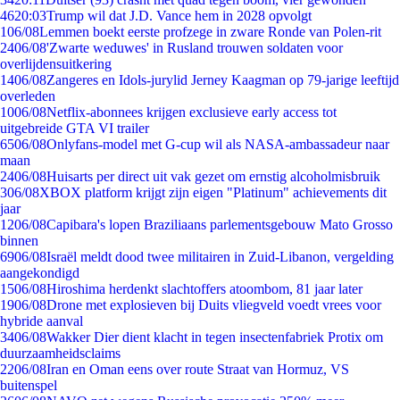
46
20:03
Trump wil dat J.D. Vance hem in 2028 opvolgt
1
06/08
Lemmen boekt eerste profzege in zware Ronde van Polen-rit
24
06/08
'Zwarte weduwes' in Rusland trouwen soldaten voor
overlijdensuitkering
14
06/08
Zangeres en Idols-jurylid Jerney Kaagman op 79-jarige leeftijd
overleden
10
06/08
Netflix-abonnees krijgen exclusieve early access tot
uitgebreide GTA VI trailer
65
06/08
Onlyfans-model met G-cup wil als NASA-ambassadeur naar
maan
24
06/08
Huisarts per direct uit vak gezet om ernstig alcoholmisbruik
3
06/08
XBOX platform krijgt zijn eigen "Platinum" achievements dit
jaar
12
06/08
Capibara's lopen Braziliaans parlementsgebouw Mato Grosso
binnen
69
06/08
Israël meldt dood twee militairen in Zuid-Libanon, vergelding
aangekondigd
15
06/08
Hiroshima herdenkt slachtoffers atoombom, 81 jaar later
19
06/08
Drone met explosieven bij Duits vliegveld voedt vrees voor
hybride aanval
34
06/08
Wakker Dier dient klacht in tegen insectenfabriek Protix om
duurzaamheidsclaims
22
06/08
Iran en Oman eens over route Straat van Hormuz, VS
buitenspel