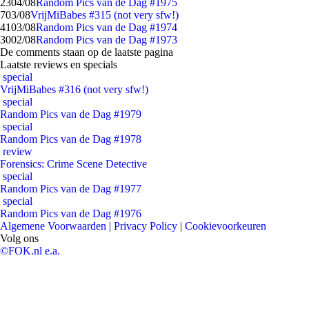
23
04/08
Random Pics van de Dag #1975
7
03/08
VrijMiBabes #315 (not very sfw!)
41
03/08
Random Pics van de Dag #1974
30
02/08
Random Pics van de Dag #1973
De comments staan op de laatste pagina
Laatste reviews en specials
special
VrijMiBabes #316 (not very sfw!)
special
Random Pics van de Dag #1979
special
Random Pics van de Dag #1978
review
Forensics: Crime Scene Detective
special
Random Pics van de Dag #1977
special
Random Pics van de Dag #1976
Algemene Voorwaarden
|
Privacy Policy
|
Cookievoorkeuren
Volg ons
©FOK.nl e.a.