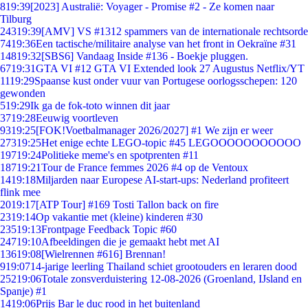
8
19:39
[2023] Australië: Voyager - Promise #2 - Ze komen naar
Tilburg
243
19:39
[AMV] VS #1312 spammers van de internationale rechtsorde
74
19:36
Een tactische/militaire analyse van het front in Oekraïne #31
148
19:32
[SBS6] Vandaag Inside #136 - Boekje pluggen.
67
19:31
GTA VI #12 GTA VI Extended look 27 Augustus Netflix/YT
11
19:29
Spaanse kust onder vuur van Portugese oorlogsschepen: 120
gewonden
5
19:29
Ik ga de fok-toto winnen dit jaar
37
19:28
Eeuwig voortleven
93
19:25
[FOK!Voetbalmanager 2026/2027] #1 We zijn er weer
273
19:25
Het enige echte LEGO-topic #45 LEGOOOOOOOOOOO
197
19:24
Politieke meme's en spotprenten #11
187
19:21
Tour de France femmes 2026 #4 op de Ventoux
14
19:18
Miljarden naar Europese AI-start-ups: Nederland profiteert
flink mee
20
19:17
[ATP Tour] #169 Tosti Tallon back on fire
23
19:14
Op vakantie met (kleine) kinderen #30
235
19:13
Frontpage Feedback Topic #60
247
19:10
Afbeeldingen die je gemaakt hebt met AI
136
19:08
[Wielrennen #616] Brennan!
9
19:07
14-jarige leerling Thailand schiet grootouders en leraren dood
252
19:06
Totale zonsverduistering 12-08-2026 (Groenland, IJsland en
Spanje) #1
14
19:06
Prijs Bar le duc rood in het buitenland