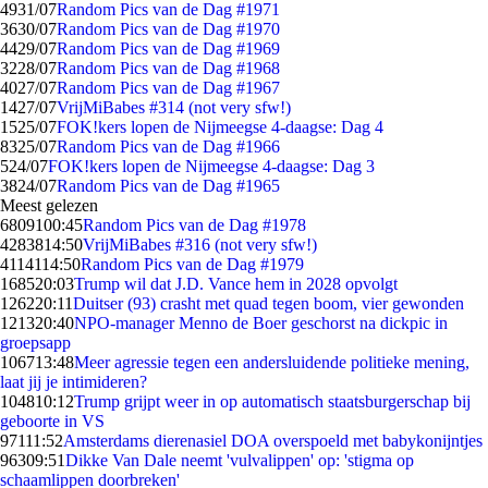
49
31/07
Random Pics van de Dag #1971
36
30/07
Random Pics van de Dag #1970
44
29/07
Random Pics van de Dag #1969
32
28/07
Random Pics van de Dag #1968
40
27/07
Random Pics van de Dag #1967
14
27/07
VrijMiBabes #314 (not very sfw!)
15
25/07
FOK!kers lopen de Nijmeegse 4-daagse: Dag 4
83
25/07
Random Pics van de Dag #1966
5
24/07
FOK!kers lopen de Nijmeegse 4-daagse: Dag 3
38
24/07
Random Pics van de Dag #1965
Meest gelezen
68091
00:45
Random Pics van de Dag #1978
42838
14:50
VrijMiBabes #316 (not very sfw!)
41141
14:50
Random Pics van de Dag #1979
1685
20:03
Trump wil dat J.D. Vance hem in 2028 opvolgt
1262
20:11
Duitser (93) crasht met quad tegen boom, vier gewonden
1213
20:40
NPO-manager Menno de Boer geschorst na dickpic in
groepsapp
1067
13:48
Meer agressie tegen een andersluidende politieke mening,
laat jij je intimideren?
1048
10:12
Trump grijpt weer in op automatisch staatsburgerschap bij
geboorte in VS
971
11:52
Amsterdams dierenasiel DOA overspoeld met babykonijntjes
963
09:51
Dikke Van Dale neemt 'vulvalippen' op: 'stigma op
schaamlippen doorbreken'