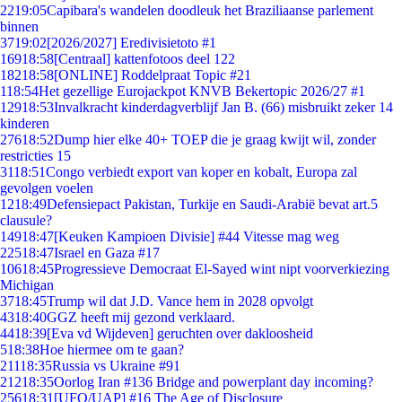
22
19:05
Capibara's wandelen doodleuk het Braziliaanse parlement
binnen
37
19:02
[2026/2027] Eredivisietoto #1
169
18:58
[Centraal] kattenfotoos deel 122
182
18:58
[ONLINE] Roddelpraat Topic #21
1
18:54
Het gezellige Eurojackpot KNVB Bekertopic 2026/27 #1
129
18:53
Invalkracht kinderdagverblijf Jan B. (66) misbruikt zeker 14
kinderen
276
18:52
Dump hier elke 40+ TOEP die je graag kwijt wil, zonder
restricties 15
31
18:51
Congo verbiedt export van koper en kobalt, Europa zal
gevolgen voelen
12
18:49
Defensiepact Pakistan, Turkije en Saudi-Arabië bevat art.5
clausule?
149
18:47
[Keuken Kampioen Divisie] #44 Vitesse mag weg
225
18:47
Israel en Gaza #17
106
18:45
Progressieve Democraat El-Sayed wint nipt voorverkiezing
Michigan
37
18:45
Trump wil dat J.D. Vance hem in 2028 opvolgt
43
18:40
GGZ heeft mij gezond verklaard.
44
18:39
[Eva vd Wijdeven] geruchten over dakloosheid
5
18:38
Hoe hiermee om te gaan?
211
18:35
Russia vs Ukraine #91
212
18:35
Oorlog Iran #136 Bridge and powerplant day incoming?
256
18:31
[UFO/UAP] #16 The Age of Disclosure