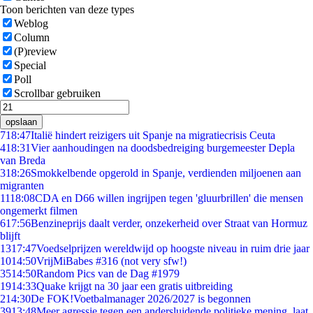
Toon berichten van deze types
Weblog
Column
(P)review
Special
Poll
Scrollbar gebruiken
opslaan
7
18:47
Italië hindert reizigers uit Spanje na migratiecrisis Ceuta
4
18:31
Vier aanhoudingen na doodsbedreiging burgemeester Depla
van Breda
3
18:26
Smokkelbende opgerold in Spanje, verdienden miljoenen aan
migranten
11
18:08
CDA en D66 willen ingrijpen tegen 'gluurbrillen' die mensen
ongemerkt filmen
6
17:56
Benzineprijs daalt verder, onzekerheid over Straat van Hormuz
blijft
13
17:47
Voedselprijzen wereldwijd op hoogste niveau in ruim drie jaar
10
14:50
VrijMiBabes #316 (not very sfw!)
35
14:50
Random Pics van de Dag #1979
19
14:33
Quake krijgt na 30 jaar een gratis uitbreiding
2
14:30
De FOK!Voetbalmanager 2026/2027 is begonnen
39
13:48
Meer agressie tegen een andersluidende politieke mening, laat