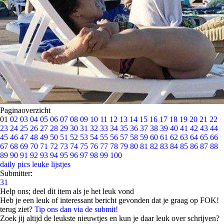
Paginaoverzicht
01
02
03
04
05
06
07
08
09
10
11
12
13
14
15
16
17
18
19
20
21
22
23
24
25
26
27
28
29
30
31
32
33
34
35
36
37
38
39
40
41
42
43
44
45
46
47
48
49
50
51
52
53
54
55
56
57
58
59
60
61
62
63
64
65
66
67
68
69
70
71
72
73
74
75
76
77
78
79
80
81
82
83
84
85
86
87
88
89
90
91
92
93
94
95
96
97
98
99
100
daily pics
leuke lijstjes
Submitter:
31
Help ons; deel dit item als je het leuk vond
Heb je een leuk of interessant bericht gevonden dat je graag op FOK!
terug ziet?
Tip ons dan via de submit!
Zoek jij altijd de leukste nieuwtjes en kun je daar leuk over schrijven?