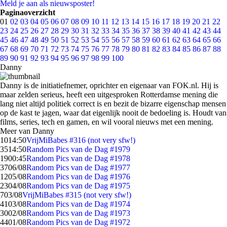
Meld je aan als nieuwsposter!
Paginaoverzicht
01
02
03
04
05
06
07
08
09
10
11
12
13
14
15
16
17
18
19
20
21
22
23
24
25
26
27
28
29
30
31
32
33
34
35
36
37
38
39
40
41
42
43
44
45
46
47
48
49
50
51
52
53
54
55
56
57
58
59
60
61
62
63
64
65
66
67
68
69
70
71
72
73
74
75
76
77
78
79
80
81
82
83
84
85
86
87
88
89
90
91
92
93
94
95
96
97
98
99
100
Danny
Danny is de initiatiefnemer, oprichter en eigenaar van FOK.nl. Hij is
maar zelden serieus, heeft een uitgesproken Rotterdamse mening die
lang niet altijd politiek correct is en bezit de bizarre eigenschap mensen
op de kast te jagen, waar dat eigenlijk nooit de bedoeling is. Houdt van
films, series, tech en gamen, en wil vooral nieuws met een mening.
Meer van Danny
10
14:50
VrijMiBabes #316 (not very sfw!)
35
14:50
Random Pics van de Dag #1979
19
00:45
Random Pics van de Dag #1978
37
06/08
Random Pics van de Dag #1977
12
05/08
Random Pics van de Dag #1976
23
04/08
Random Pics van de Dag #1975
7
03/08
VrijMiBabes #315 (not very sfw!)
41
03/08
Random Pics van de Dag #1974
30
02/08
Random Pics van de Dag #1973
44
01/08
Random Pics van de Dag #1972