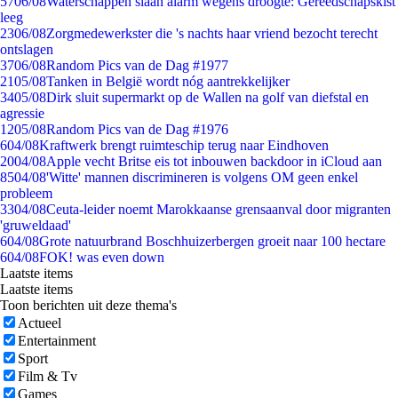
57
06/08
Waterschappen slaan alarm wegens droogte: Gereedschapskist
leeg
23
06/08
Zorgmedewerkster die 's nachts haar vriend bezocht terecht
ontslagen
37
06/08
Random Pics van de Dag #1977
21
05/08
Tanken in België wordt nóg aantrekkelijker
34
05/08
Dirk sluit supermarkt op de Wallen na golf van diefstal en
agressie
12
05/08
Random Pics van de Dag #1976
6
04/08
Kraftwerk brengt ruimteschip terug naar Eindhoven
20
04/08
Apple vecht Britse eis tot inbouwen backdoor in iCloud aan
85
04/08
'Witte' mannen discrimineren is volgens OM geen enkel
probleem
33
04/08
Ceuta-leider noemt Marokkaanse grensaanval door migranten
'gruweldaad'
6
04/08
Grote natuurbrand Boschhuizerbergen groeit naar 100 hectare
6
04/08
FOK! was even down
Laatste items
Laatste items
Toon berichten uit deze thema's
Actueel
Entertainment
Sport
Film & Tv
Games