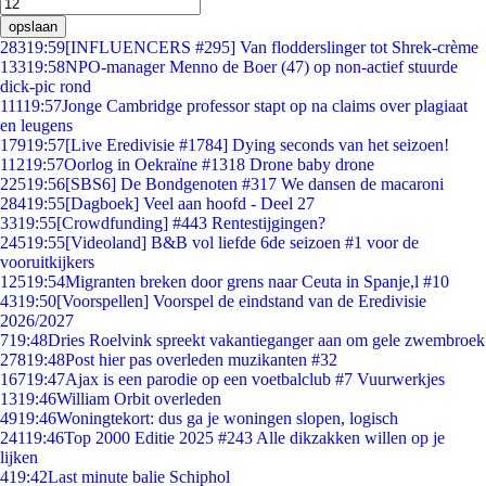
opslaan
283
19:59
[INFLUENCERS #295] Van flodderslinger tot Shrek-crème
133
19:58
NPO-manager Menno de Boer (47) op non-actief stuurde
dick-pic rond
111
19:57
Jonge Cambridge professor stapt op na claims over plagiaat
en leugens
179
19:57
[Live Eredivisie #1784] Dying seconds van het seizoen!
112
19:57
Oorlog in Oekraïne #1318 Drone baby drone
225
19:56
[SBS6] De Bondgenoten #317 We dansen de macaroni
284
19:55
[Dagboek] Veel aan hoofd - Deel 27
33
19:55
[Crowdfunding] #443 Rentestijgingen?
245
19:55
[Videoland] B&B vol liefde 6de seizoen #1 voor de
vooruitkijkers
125
19:54
Migranten breken door grens naar Ceuta in Spanje,l #10
43
19:50
[Voorspellen] Voorspel de eindstand van de Eredivisie
2026/2027
7
19:48
Dries Roelvink spreekt vakantieganger aan om gele zwembroek
278
19:48
Post hier pas overleden muzikanten #32
167
19:47
Ajax is een parodie op een voetbalclub #7 Vuurwerkjes
13
19:46
William Orbit overleden
49
19:46
Woningtekort: dus ga je woningen slopen, logisch
241
19:46
Top 2000 Editie 2025 #243 Alle dikzakken willen op je
lijken
4
19:42
Last minute balie Schiphol