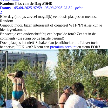
Random Pics van de Dag #1648
Danny
05-08-2025 07:59
05-08-2025 23:59
print
2
Elke dag (nou ja, zoveel mogelijk) een dosis plaatjes en memes.
Random.
Grappig, mooi, bizar, interessant of compleet WTF?!?! Alles kun je
hier tegenkomen.
En weet je een onderschrift bij een bepaalde foto? Zet het in de
comments (die staan op de laatste pagina!)
Doen plaatjes het niet? Schakel dan je adblocker uit. Liever toch
bannervrij FOK!ken? Neem een
premium account
en steun FOK!