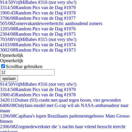
9
14:50
VrijMiBabes #316 (not very sfw!)
33
14:50
Random Pics van de Dag #1979
19
00:45
Random Pics van de Dag #1978
37
06/08
Random Pics van de Dag #1977
5
05/08
Zomervakantieweerbericht: aanhoudend zomers
12
05/08
Random Pics van de Dag #1976
23
04/08
Random Pics van de Dag #1975
7
03/08
VrijMiBabes #315 (not very sfw!)
41
03/08
Random Pics van de Dag #1974
30
02/08
Random Pics van de Dag #1973
Opmerkelijk
Opmerkelijk
Scrollbar gebruiken
opslaan
9
14:50
VrijMiBabes #316 (not very sfw!)
33
14:50
Random Pics van de Dag #1979
19
00:45
Random Pics van de Dag #1978
34
20:11
Duitser (93) crasht met quad tegen boom, vier gewonden
64
06/08
Onlyfans-model met G-cup wil als NASA-ambassadeur naar
maan
12
06/08
Capibara's lopen Braziliaans parlementsgebouw Mato Grosso
binnen
23
06/08
Zorgmedewerkster die 's nachts haar vriend bezocht terecht
ontslagen