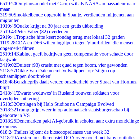
65
19:50
Onlyfans-model met G-cup wil als NASA-ambassadeur naar
maan
3
19:50
Smokkelbende opgerold in Spanje, verdienden miljoenen aan
migranten
19
19:45
Quake krijgt na 30 jaar een gratis uitbreiding
25
19:43
Peter Faber (82) overleden
29
19:41
Tropische hitte keert zondag terug met lokaal 32 graden
11
19:28
CDA en D66 willen ingrijpen tegen 'gluurbrillen' die mensen
ongemerkt filmen
25
19:14
Kabinet geeft bedrijven geen compensatie voor schade door
laagwater
34
19:02
Duitser (93) crasht met quad tegen boom, vier gewonden
51
18:57
Dikke Van Dale neemt 'vulvalippen' op: 'stigma op
schaamlippen doorbreken'
6
18:48
Benzineprijs daalt verder, onzekerheid over Straat van Hormuz
blijft
24
18:41
'Zwarte weduwes' in Rusland trouwen soldaten voor
overlijdensuitkering
15
18:32
Ontslagen bij Halo Studios na Campaign Evolved
30
18:32
Trump grijpt weer in op automatisch staatsburgerschap bij
geboorte in VS
20
18:25
Denemarken pakt AI-gebruik in scholen aan: extra mondelinge
examens
6
18:24
Trailers kijken: de bioscoopreleases van week 32
31
18:19
Amsterdams dierenasiel DOA overspoeld met babykonijntjes