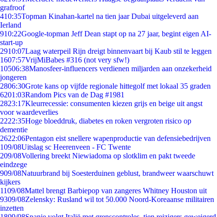
grafroof
4
10:35
Topman Kinahan-kartel na tien jaar Dubai uitgeleverd aan
Ierland
9
10:22
Google-topman Jeff Dean stapt op na 27 jaar, begint eigen AI-
start-up
29
10:07
Laag waterpeil Rijn dreigt binnenvaart bij Kaub stil te leggen
16
07:57
VrijMiBabes #316 (not very sfw!)
105
06:38
Manosfeer-influencers verdienen miljarden aan onzekerheid
jongeren
28
06:30
Grote kans op vijfde regionale hittegolf met lokaal 35 graden
62
01:03
Random Pics van de Dag #1981
28
23:17
Kleurrecessie: consumenten kiezen grijs en beige uit angst
voor waardeverlies
22
22:35
Hoge bloeddruk, diabetes en roken vergroten risico op
dementie
26
22:06
Pentagon eist snellere wapenproductie van defensiebedrijven
1
09/08
Uitslag sc Heerenveen - FC Twente
2
09/08
Vollering breekt Niewiadoma op slotklim en pakt tweede
eindzege
9
09/08
Natuurbrand bij Soesterduinen geblust, brandweer waarschuwt
kijkers
11
09/08
Mattel brengt Barbiepop van zangeres Whitney Houston uit
93
09/08
Zelensky: Rusland wil tot 50.000 Noord-Koreaanse militairen
inzetten
18
09/08
Spanje volgt Italië met grenscontroles, tien reizigers geweigerd