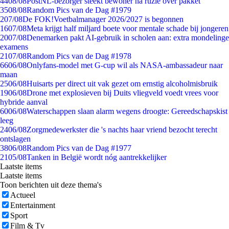
44
08/08
PostNL-bezorger steekt bewoner na ruzie over pakket
35
08/08
Random Pics van de Dag #1979
2
07/08
De FOK!Voetbalmanager 2026/2027 is begonnen
16
07/08
Meta krijgt half miljard boete voor mentale schade bij jongeren
20
07/08
Denemarken pakt AI-gebruik in scholen aan: extra mondelinge
examens
21
07/08
Random Pics van de Dag #1978
66
06/08
Onlyfans-model met G-cup wil als NASA-ambassadeur naar
maan
25
06/08
Huisarts per direct uit vak gezet om ernstig alcoholmisbruik
19
06/08
Drone met explosieven bij Duits vliegveld voedt vrees voor
hybride aanval
60
06/08
Waterschappen slaan alarm wegens droogte: Gereedschapskist
leeg
24
06/08
Zorgmedewerkster die 's nachts haar vriend bezocht terecht
ontslagen
38
06/08
Random Pics van de Dag #1977
21
05/08
Tanken in België wordt nóg aantrekkelijker
Laatste items
Laatste items
Toon berichten uit deze thema's
Actueel
Entertainment
Sport
Film & Tv