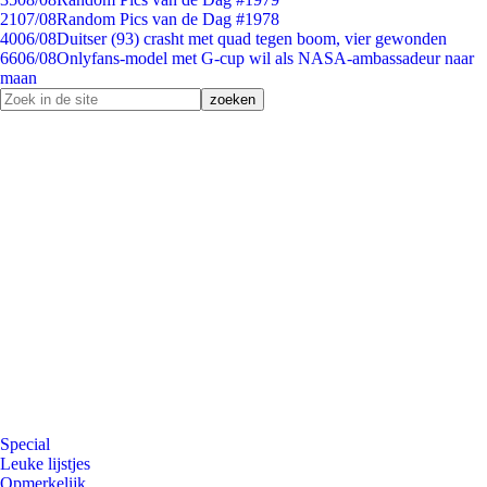
21
07/08
Random Pics van de Dag #1978
40
06/08
Duitser (93) crasht met quad tegen boom, vier gewonden
66
06/08
Onlyfans-model met G-cup wil als NASA-ambassadeur naar
maan
Special
Leuke lijstjes
Opmerkelijk