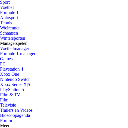
Sport
Voetbal
Formule 1
Autosport
Tennis
Wielrennen
Schaatsen
Wintersporten
Managerspelen
Voetbalmanager
Formule 1-manager
Games
PC
Playstation 4
Xbox One
Nintendo Switch
Xbox Series X|S
PlayStation 5
Film & TV
Film
Televisie
Trailers en Videos
Bioscoopagenda
Forum
Meer