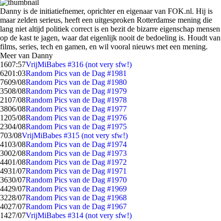
Danny is de initiatiefnemer, oprichter en eigenaar van FOK.nl. Hij is
maar zelden serieus, heeft een uitgesproken Rotterdamse mening die
lang niet altijd politiek correct is en bezit de bizarre eigenschap mensen
op de kast te jagen, waar dat eigenlijk nooit de bedoeling is. Houdt van
films, series, tech en gamen, en wil vooral nieuws met een mening.
Meer van Danny
16
07:57
VrijMiBabes #316 (not very sfw!)
62
01:03
Random Pics van de Dag #1981
76
09/08
Random Pics van de Dag #1980
35
08/08
Random Pics van de Dag #1979
21
07/08
Random Pics van de Dag #1978
38
06/08
Random Pics van de Dag #1977
12
05/08
Random Pics van de Dag #1976
23
04/08
Random Pics van de Dag #1975
7
03/08
VrijMiBabes #315 (not very sfw!)
41
03/08
Random Pics van de Dag #1974
30
02/08
Random Pics van de Dag #1973
44
01/08
Random Pics van de Dag #1972
49
31/07
Random Pics van de Dag #1971
36
30/07
Random Pics van de Dag #1970
44
29/07
Random Pics van de Dag #1969
32
28/07
Random Pics van de Dag #1968
40
27/07
Random Pics van de Dag #1967
14
27/07
VrijMiBabes #314 (not very sfw!)