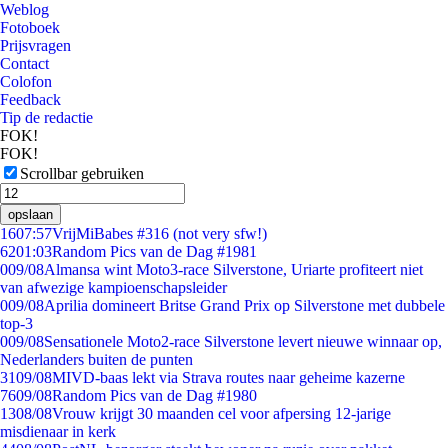
Weblog
Fotoboek
Prijsvragen
Contact
Colofon
Feedback
Tip de redactie
FOK!
FOK!
Scrollbar gebruiken
opslaan
16
07:57
VrijMiBabes #316 (not very sfw!)
62
01:03
Random Pics van de Dag #1981
0
09/08
Almansa wint Moto3-race Silverstone, Uriarte profiteert niet
van afwezige kampioenschapsleider
0
09/08
Aprilia domineert Britse Grand Prix op Silverstone met dubbele
top-3
0
09/08
Sensationele Moto2-race Silverstone levert nieuwe winnaar op,
Nederlanders buiten de punten
31
09/08
MIVD-baas lekt via Strava routes naar geheime kazerne
76
09/08
Random Pics van de Dag #1980
13
08/08
Vrouw krijgt 30 maanden cel voor afpersing 12-jarige
misdienaar in kerk