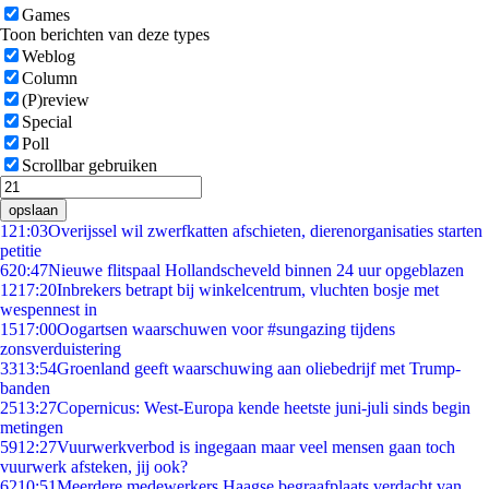
Games
Toon berichten van deze types
Weblog
Column
(P)review
Special
Poll
Scrollbar gebruiken
opslaan
1
21:03
Overijssel wil zwerfkatten afschieten, dierenorganisaties starten
petitie
6
20:47
Nieuwe flitspaal Hollandscheveld binnen 24 uur opgeblazen
12
17:20
Inbrekers betrapt bij winkelcentrum, vluchten bosje met
wespennest in
15
17:00
Oogartsen waarschuwen voor #sungazing tijdens
zonsverduistering
33
13:54
Groenland geeft waarschuwing aan oliebedrijf met Trump-
banden
25
13:27
Copernicus: West-Europa kende heetste juni-juli sinds begin
metingen
59
12:27
Vuurwerkverbod is ingegaan maar veel mensen gaan toch
vuurwerk afsteken, jij ook?
62
10:51
Meerdere medewerkers Haagse begraafplaats verdacht van