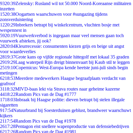
93
20:39
Zelensky: Rusland wil tot 50.000 Noord-Koreaanse militairen
inzetten
15
20:38
Oogartsen waarschuwen voor #sungazing tijdens
zonsverduistering
12
20:29
Inbrekers betrapt bij winkelcentrum, vluchten bosje met
wespennest in
59
20:19
Vuurwerkverbod is ingegaan maar veel mensen gaan toch
vuurwerk afsteken, jij ook?
28
20:04
Kleurrecessie: consumenten kiezen grijs en beige uit angst
voor waardeverlies
28
19:37
Grote kans op vijfde regionale hittegolf met lokaal 35 graden
29
19:29
Laag waterpeil Rijn dreigt binnenvaart bij Kaub stil te leggen
25
19:10
Copernicus: West-Europa kende heetste juni-juli sinds begin
metingen
62
18:53
Meerdere medewerkers Haagse begraafplaats verdacht van
grafroof
31
18:32
MIVD-baas lekt via Strava routes naar geheime kazerne
44
18:22
Random Pics van de Dag #1777
17
18:03
Inbraak bij Haagse politie: dieven betrapt bij stelen illegale
sigaretten
9
17:54
Natuurbrand bij Soesterduinen geblust, brandweer waarschuwt
kijkers
21
17:54
Random Pics van de Dag #1978
26
17:28
Pentagon eist snellere wapenproductie van defensiebedrijven
62
17:26
Random Pics van de Dag #1981