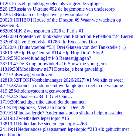
61
20:16
Jezelf gelukkig voelen als vrijgezelle vijftiger
5
20:15
Russia vs Ukraine #92 de hegemonie van unclescorp
62
20:13
Bestaan er liedjes over je woonplaats?
200
20:10
[HBO] House of the Dragon #9 Waar we wachten op
seizoen 3.
66
20:05
EK Zwemsporten 2026 te Parijs #1
294
20:04
Protesten en blokkades van Extinction Rebellion #24 Eieren
23
20:03
[Live Eredivisie #1788] In Excelsiors Deo
276
20:01
[Duits voetbal #53] Drei Glatzen von der Tankstelle (-1)
136
19:58
Hip Hop Central #114 Hip Hop Don´t Stop!
53
19:55
[Crowdfunding] #443 Rentestijgingen?
287
19:47
De Kringloopwinkel #16 Show me your gems!
118
19:38
[Modelbouw #17] Dotteke,je bent geweldig!
62
19:35
Eeuwig voortleven
128
19:32
[FOK!Voetbalmanager 2026/2027] #1 We zijn er weer
42
19:28
Zoon(11) onderneemt werkelijk geen reet in de vakantie
4
19:25
Scholensysteem tegenwoordig?
47
19:24
Schaatsen #34: It Giet Oan…
17
19:20
Krachtige rijke autorijdende mannen
50
19:19
[Dagboek] Veel aan hoofd - Deel 28
29
19:15
Pinda-allergie? Andermans poep slikken helpt misschien
252
19:12
Voetballers lepel topic #16
138
19:11
Buitenlandse steden lepeltopic #268
241
19:11
Nederlandse plaatsnamen lepeltopic #213 elk gehucht met
een bord telt