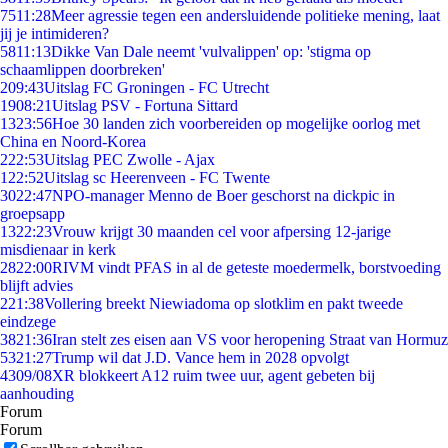
75
11:28
Meer agressie tegen een andersluidende politieke mening, laat
jij je intimideren?
58
11:13
Dikke Van Dale neemt 'vulvalippen' op: 'stigma op
schaamlippen doorbreken'
2
09:43
Uitslag FC Groningen - FC Utrecht
19
08:21
Uitslag PSV - Fortuna Sittard
13
23:56
Hoe 30 landen zich voorbereiden op mogelijke oorlog met
China en Noord-Korea
2
22:53
Uitslag PEC Zwolle - Ajax
1
22:52
Uitslag sc Heerenveen - FC Twente
30
22:47
NPO-manager Menno de Boer geschorst na dickpic in
groepsapp
13
22:23
Vrouw krijgt 30 maanden cel voor afpersing 12-jarige
misdienaar in kerk
28
22:00
RIVM vindt PFAS in al de geteste moedermelk, borstvoeding
blijft advies
2
21:38
Vollering breekt Niewiadoma op slotklim en pakt tweede
eindzege
38
21:36
Iran stelt zes eisen aan VS voor heropening Straat van Hormuz
53
21:27
Trump wil dat J.D. Vance hem in 2028 opvolgt
43
09/08
XR blokkeert A12 ruim twee uur, agent gebeten bij
aanhouding
Forum
Forum