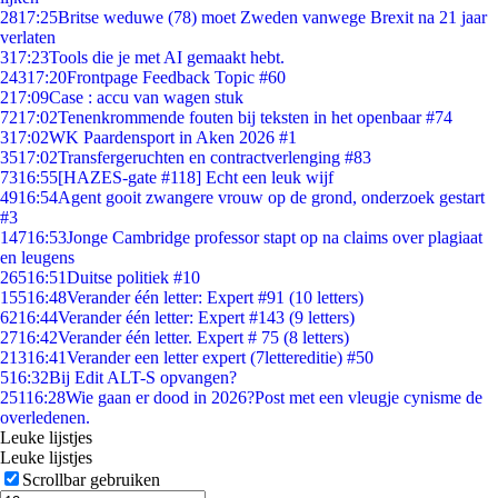
28
17:25
Britse weduwe (78) moet Zweden vanwege Brexit na 21 jaar
verlaten
3
17:23
Tools die je met AI gemaakt hebt.
243
17:20
Frontpage Feedback Topic #60
2
17:09
Case : accu van wagen stuk
72
17:02
Tenenkrommende fouten bij teksten in het openbaar #74
3
17:02
WK Paardensport in Aken 2026 #1
35
17:02
Transfergeruchten en contractverlenging #83
73
16:55
[HAZES-gate #118] Echt een leuk wijf
49
16:54
Agent gooit zwangere vrouw op de grond, onderzoek gestart
#3
147
16:53
Jonge Cambridge professor stapt op na claims over plagiaat
en leugens
265
16:51
Duitse politiek #10
155
16:48
Verander één letter: Expert #91 (10 letters)
62
16:44
Verander één letter: Expert #143 (9 letters)
27
16:42
Verander één letter. Expert # 75 (8 letters)
213
16:41
Verander een letter expert (7lettereditie) #50
5
16:32
Bij Edit ALT-S opvangen?
251
16:28
Wie gaan er dood in 2026?Post met een vleugje cynisme de
overledenen.
Leuke lijstjes
Leuke lijstjes
Scrollbar gebruiken