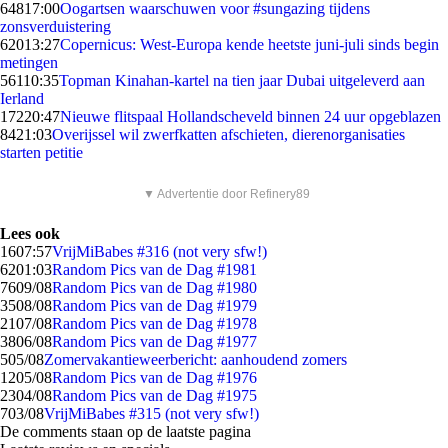
648
17:00
Oogartsen waarschuwen voor #sungazing tijdens
zonsverduistering
620
13:27
Copernicus: West-Europa kende heetste juni-juli sinds begin
metingen
561
10:35
Topman Kinahan-kartel na tien jaar Dubai uitgeleverd aan
Ierland
172
20:47
Nieuwe flitspaal Hollandscheveld binnen 24 uur opgeblazen
84
21:03
Overijssel wil zwerfkatten afschieten, dierenorganisaties
starten petitie
▼ Advertentie door Refinery89
Lees ook
16
07:57
VrijMiBabes #316 (not very sfw!)
62
01:03
Random Pics van de Dag #1981
76
09/08
Random Pics van de Dag #1980
35
08/08
Random Pics van de Dag #1979
21
07/08
Random Pics van de Dag #1978
38
06/08
Random Pics van de Dag #1977
5
05/08
Zomervakantieweerbericht: aanhoudend zomers
12
05/08
Random Pics van de Dag #1976
23
04/08
Random Pics van de Dag #1975
7
03/08
VrijMiBabes #315 (not very sfw!)
De comments staan op de laatste pagina