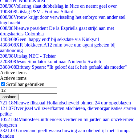
China en Noord-Korea
3
08/08
Vollering slaat dubbelslag in Nice en neemt geel over
19
08/08
Uitslag PSV - Fortuna Sittard
8
08/08
Vrouw krijgt door verwisseling het embryo van ander stel
ingebracht
6
08/08
Nieuwe president De la Espriella gaat strijd aan met
drugskartels Colombia
14
08/08
Geen 'happy end' bij seksdate via Kinky.nl
43
08/08
XR blokkeert A12 ruim twee uur, agent gebeten bij
aanhouding
3
08/08
Uitslag NEC - Telstar
22
08/08
Jesus Simulator komt naar Nintendo Switch
38
08/08
Britney Spears: "Ik geloof dat ik heb gefaald als moeder"
Actieve items
Actieve items
Scrollbar gebruiken
opslaan
7
21:18
Nieuwe flitspaal Hollandscheveld binnen 24 uur opgeblazen
1
21:07
Overijssel wil zwerfkatten afschieten, dierenorganisaties starten
petitie
105
21:04
Manosfeer-influencers verdienen miljarden aan onzekerheid
jongeren
33
21:01
Groenland geeft waarschuwing aan oliebedrijf met Trump-
banden