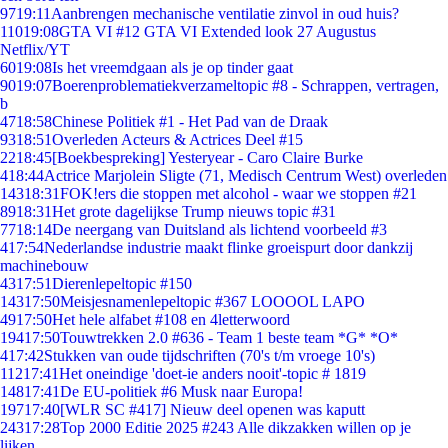
97
19:11
Aanbrengen mechanische ventilatie zinvol in oud huis?
110
19:08
GTA VI #12 GTA VI Extended look 27 Augustus
Netflix/YT
60
19:08
Is het vreemdgaan als je op tinder gaat
90
19:07
Boerenproblematiekverzameltopic #8 - Schrappen, vertragen,
b
47
18:58
Chinese Politiek #1 - Het Pad van de Draak
93
18:51
Overleden Acteurs & Actrices Deel #15
22
18:45
[Boekbespreking] Yesteryear - Caro Claire Burke
4
18:44
Actrice Marjolein Sligte (71, Medisch Centrum West) overleden
143
18:31
FOK!ers die stoppen met alcohol - waar we stoppen #21
89
18:31
Het grote dagelijkse Trump nieuws topic #31
77
18:14
De neergang van Duitsland als lichtend voorbeeld #3
4
17:54
Nederlandse industrie maakt flinke groeispurt door dankzij
machinebouw
43
17:51
Dierenlepeltopic #150
143
17:50
Meisjesnamenlepeltopic #367 LOOOOL LAPO
49
17:50
Het hele alfabet #108 en 4letterwoord
194
17:50
Touwtrekken 2.0 #636 - Team 1 beste team *G* *O*
4
17:42
Stukken van oude tijdschriften (70's t/m vroege 10's)
112
17:41
Het oneindige 'doet-ie anders nooit'-topic # 1819
148
17:41
De EU-politiek #6 Musk naar Europa!
197
17:40
[WLR SC #417] Nieuw deel openen was kaputt
243
17:28
Top 2000 Editie 2025 #243 Alle dikzakken willen op je
lijken