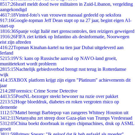
85
17:26
Israël meldt dood twee militairen in Zuid-Libanon, vergelding
aangekondigd
46
17:18
Vinted-foto's van vrouwen massaal gedeeld op seksfora
9
17:16
Google-topman Jeff Dean stapt op na 27 jaar, begint eigen AI-
start-up
18
16:36
Spanje volgt Italië met grenscontroles, tien reizigers geweigerd
19
16:26
FIFA ziet kritiek op Infantino als desinformatie, Noorwegen
eist zijn aftreden
4
16:22
Topman Kinahan-kartel na tien jaar Dubai uitgeleverd aan
Ierland
52
15:19
VS: kans op Russische aanval op NAVO-land groeit,
munitietekort wordt probleem
28
15:15
Nachtelijk gebiedsverbod brengt rust terug in Rotterdamse
wijk
4
14:35
XBOX platform krijgt zijn eigen "Platinum" achievements dit
jaar
2
14:28
Forensics: Crime Scene Detective
44
13:55
PostNL-bezorger steekt bewoner na ruzie over pakket
22
13:52
Hoge bloeddruk, diabetes en roken vergroten risico op
dementie
11
12:57
Mattel brengt Barbiepop van zangeres Whitney Houston uit
34
12:11
Netanyahu zet streep door Gaza-plan van Trumps Vredesraad
53
12:05
China boekt doorbraak in eigen chipmachines, druk op ASML
groeit
38
11:59
Britney Spears: "Ik geloof dat ik heb gefaald als moeder"