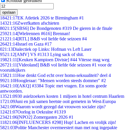
Scrollbar gebruiken
opslaan
184
21:17
EK Atletiek 2026 te Birmingham #1
143
21:16
Zwerfkatten afschieten
80
21:15
[SBS6] De Bondgenoten #319 De gieren in de finale
259
21:14
[Wielrennen #616] Brennan!
212
21:14
[RTL] B&B vol liefde 6de seizoen #4
264
21:14
Israel en Gaza #17
0
21:13
Dialectiek op Links: Hofman vs Left Laser
95
21:12
[AMV] VS #1313 Lying sack of shit.
198
21:11
[Keuken Kampioen Divisie] #44 Vitesse mag weg
267
21:11
[Videoland] B&B vol liefde 6de seizoen #1 voor de
vooruitkijkers
158
21:11
Hoe denkt God echt over homo-seksualiteit? deel 4
99
21:10
Hoogleraar: "Mensen worden steeds dommer" #2
164
21:10
[AKQ] #3384 Topic met vragen. En soms goede
antwoorden.
135
21:09
30 asielzoekers kosten 1 miljoen in hotel centrum Haarlem
17
21:09
Juni en juli samen heetste ooit gemeten in West-Europa
34
21:08
Waarom wordt gezegd dat vrouwen socialer zijn?
124
21:07
Oorlog in Oekraïne #1319
234
21:06
[NPO2] Zomergasten 2026 #1
118
21:06
[INFLUENCERS #298] Hup! Lachen en vrolijk zijn!
58
21:03
Politie Manchester overmeestert man met nog ingepakte