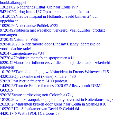
honkbalknuppel
136
21:02
[Nederlands Elftal] Op naar Louis IV?
54
21:02
Oorlog Iran #137 Op naar een mooie toekomst
141
20:59
Nieuwe flitspaal in Hollandscheveld binnen 24 uur
opgeblazen
109
20:56
Nederlandse Politiek #725
97
20:49
Probleem met webshop: verkeerd (veel duurder) product
ontvangen
27
20:49
Natuur en Wild
9
20:48
2023: Kindermoord door Lindsay Clancy: depressie of
voorbedachte rade?
6
20:47
Energietarieven #34
207
20:47
Politieke meme's en spotprenten #11
62
20:45
Manosfeer-influencers verdienen miljarden aan onzekerheid
jongeren
101
20:36
Twee doden bij geweldsincident in Drents Weiteveen #15
43
20:32
Op vakantie met (kleine) kinderen #30
5
20:30
Post hier je favoriete SHO podcast!
144
20:28
Tour de France femmes 2026 #7 Allez vooruit DEMI
GODIN
9
20:28
Zware aardbeving treft Colombia (7+)
187
20:26
Unieke aanpak stopt jarenlange overlast in Rotterdamse wijk
263
20:24
Migranten breken door grens naar Ceuta in Spanje,l #10
109
20:21
De Schatkamer van Beeld & Geluid #4
44
20:17
[NWS] / [POL] Cartoons #7