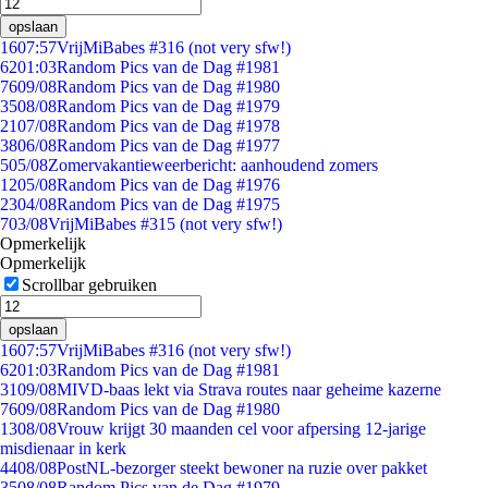
opslaan
16
07:57
VrijMiBabes #316 (not very sfw!)
62
01:03
Random Pics van de Dag #1981
76
09/08
Random Pics van de Dag #1980
35
08/08
Random Pics van de Dag #1979
21
07/08
Random Pics van de Dag #1978
38
06/08
Random Pics van de Dag #1977
5
05/08
Zomervakantieweerbericht: aanhoudend zomers
12
05/08
Random Pics van de Dag #1976
23
04/08
Random Pics van de Dag #1975
7
03/08
VrijMiBabes #315 (not very sfw!)
Opmerkelijk
Opmerkelijk
Scrollbar gebruiken
opslaan
16
07:57
VrijMiBabes #316 (not very sfw!)
62
01:03
Random Pics van de Dag #1981
31
09/08
MIVD-baas lekt via Strava routes naar geheime kazerne
76
09/08
Random Pics van de Dag #1980
13
08/08
Vrouw krijgt 30 maanden cel voor afpersing 12-jarige
misdienaar in kerk
44
08/08
PostNL-bezorger steekt bewoner na ruzie over pakket
35
08/08
Random Pics van de Dag #1979