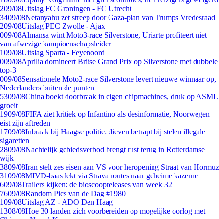
2
09/08
Uitslag FC Groningen - FC Utrecht
34
09/08
Netanyahu zet streep door Gaza-plan van Trumps Vredesraad
2
09/08
Uitslag PEC Zwolle - Ajax
0
09/08
Almansa wint Moto3-race Silverstone, Uriarte profiteert niet
van afwezige kampioenschapsleider
1
09/08
Uitslag Sparta - Feyenoord
0
09/08
Aprilia domineert Britse Grand Prix op Silverstone met dubbele
top-3
0
09/08
Sensationele Moto2-race Silverstone levert nieuwe winnaar op,
Nederlanders buiten de punten
53
09/08
China boekt doorbraak in eigen chipmachines, druk op ASML
groeit
19
09/08
FIFA ziet kritiek op Infantino als desinformatie, Noorwegen
eist zijn aftreden
17
09/08
Inbraak bij Haagse politie: dieven betrapt bij stelen illegale
sigaretten
28
09/08
Nachtelijk gebiedsverbod brengt rust terug in Rotterdamse
wijk
38
09/08
Iran stelt zes eisen aan VS voor heropening Straat van Hormuz
31
09/08
MIVD-baas lekt via Strava routes naar geheime kazerne
6
09/08
Trailers kijken: de bioscoopreleases van week 32
76
09/08
Random Pics van de Dag #1980
1
09/08
Uitslag AZ - ADO Den Haag
13
08/08
Hoe 30 landen zich voorbereiden op mogelijke oorlog met