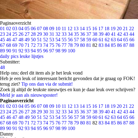
Paginaoverzicht
01
02
03
04
05
06
07
08
09
10
11
12
13
14
15
16
17
18
19
20
21
22
23
24
25
26
27
28
29
30
31
32
33
34
35
36
37
38
39
40
41
42
43
44
45
46
47
48
49
50
51
52
53
54
55
56
57
58
59
60
61
62
63
64
65
66
67
68
69
70
71
72
73
74
75
76
77
78
79
80
81
82
83
84
85
86
87
88
89
90
91
92
93
94
95
96
97
98
99
100
daily pics
leuke lijstjes
Submitter:
48
Help ons; deel dit item als je het leuk vond
Heb je een leuk of interessant bericht gevonden dat je graag op FOK!
terug ziet?
Tip ons dan via de submit!
Zoek jij altijd de leukste nieuwtjes en kun je daar leuk over schrijven?
Meld je aan als nieuwsposter!
Paginaoverzicht
01
02
03
04
05
06
07
08
09
10
11
12
13
14
15
16
17
18
19
20
21
22
23
24
25
26
27
28
29
30
31
32
33
34
35
36
37
38
39
40
41
42
43
44
45
46
47
48
49
50
51
52
53
54
55
56
57
58
59
60
61
62
63
64
65
66
67
68
69
70
71
72
73
74
75
76
77
78
79
80
81
82
83
84
85
86
87
88
89
90
91
92
93
94
95
96
97
98
99
100
Danny