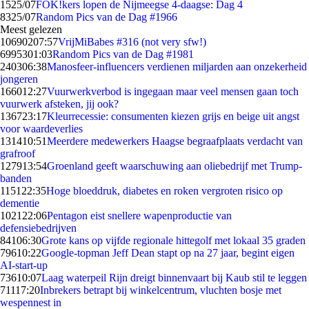
15
25/07
FOK!kers lopen de Nijmeegse 4-daagse: Dag 4
83
25/07
Random Pics van de Dag #1966
Meest gelezen
106902
07:57
VrijMiBabes #316 (not very sfw!)
69953
01:03
Random Pics van de Dag #1981
2403
06:38
Manosfeer-influencers verdienen miljarden aan onzekerheid
jongeren
1660
12:27
Vuurwerkverbod is ingegaan maar veel mensen gaan toch
vuurwerk afsteken, jij ook?
1367
23:17
Kleurrecessie: consumenten kiezen grijs en beige uit angst
voor waardeverlies
1314
10:51
Meerdere medewerkers Haagse begraafplaats verdacht van
grafroof
1279
13:54
Groenland geeft waarschuwing aan oliebedrijf met Trump-
banden
1151
22:35
Hoge bloeddruk, diabetes en roken vergroten risico op
dementie
1021
22:06
Pentagon eist snellere wapenproductie van
defensiebedrijven
841
06:30
Grote kans op vijfde regionale hittegolf met lokaal 35 graden
796
10:22
Google-topman Jeff Dean stapt op na 27 jaar, begint eigen
AI-start-up
736
10:07
Laag waterpeil Rijn dreigt binnenvaart bij Kaub stil te leggen
711
17:20
Inbrekers betrapt bij winkelcentrum, vluchten bosje met
wespennest in