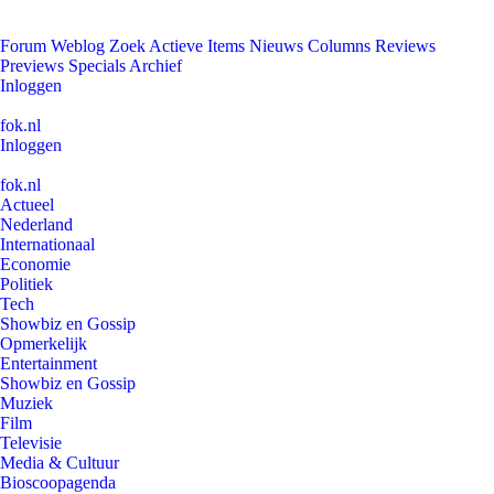
Forum
Weblog
Zoek
Actieve Items
Nieuws
Columns
Reviews
Previews
Specials
Archief
Inloggen
fok.nl
Inloggen
fok.nl
Actueel
Nederland
Internationaal
Economie
Politiek
Tech
Showbiz en Gossip
Opmerkelijk
Entertainment
Showbiz en Gossip
Muziek
Film
Televisie
Media & Cultuur
Bioscoopagenda