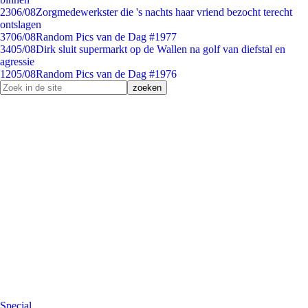
23
06/08
Zorgmedewerkster die 's nachts haar vriend bezocht terecht
ontslagen
37
06/08
Random Pics van de Dag #1977
34
05/08
Dirk sluit supermarkt op de Wallen na golf van diefstal en
agressie
12
05/08
Random Pics van de Dag #1976
Special