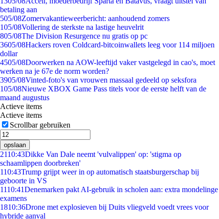
13
05/08
Accell, moederbedrijf Sparta en Batavus, vraagt uitstel van
betaling aan
5
05/08
Zomervakantieweerbericht: aanhoudend zomers
1
05/08
Vollering de sterkste na lastige heuvelrit
8
05/08
The Division Resurgence nu gratis op pc
36
05/08
Hackers roven Coldcard-bitcoinwallets leeg voor 114 miljoen
dollar
45
05/08
Doorwerken na AOW-leeftijd vaker vastgelegd in cao's, moet
werken na je 67e de norm worden?
39
05/08
Vinted-foto's van vrouwen massaal gedeeld op seksfora
1
05/08
Nieuwe XBOX Game Pass titels voor de eerste helft van de
maand augustus
Actieve items
Actieve items
Scrollbar gebruiken
opslaan
21
10:43
Dikke Van Dale neemt 'vulvalippen' op: 'stigma op
schaamlippen doorbreken'
1
10:43
Trump grijpt weer in op automatisch staatsburgerschap bij
geboorte in VS
11
10:41
Denemarken pakt AI-gebruik in scholen aan: extra mondelinge
examens
18
10:36
Drone met explosieven bij Duits vliegveld voedt vrees voor
hybride aanval