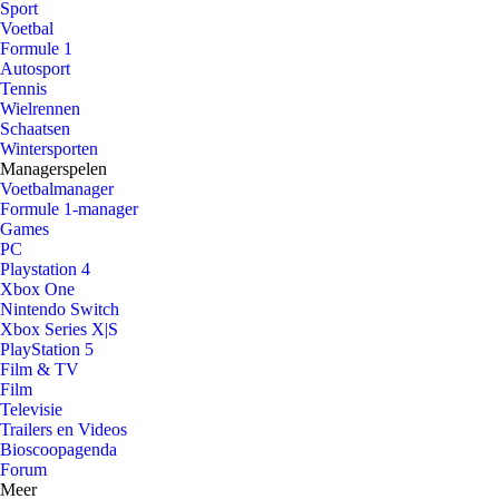
Sport
Voetbal
Formule 1
Autosport
Tennis
Wielrennen
Schaatsen
Wintersporten
Managerspelen
Voetbalmanager
Formule 1-manager
Games
PC
Playstation 4
Xbox One
Nintendo Switch
Xbox Series X|S
PlayStation 5
Film & TV
Film
Televisie
Trailers en Videos
Bioscoopagenda
Forum
Meer