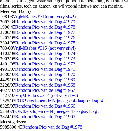
op de kast te jagen, waar dat eigenlijk nooit de bedoeling is. Houdt van
films, series, tech en gamen, en wil vooral nieuws met een mening.
Meer van Danny
1
08:03
VrijMiBabes #316 (not very sfw!)
20
07:34
Random Pics van de Dag #1979
19
00:45
Random Pics van de Dag #1978
37
06/08
Random Pics van de Dag #1977
12
05/08
Random Pics van de Dag #1976
23
04/08
Random Pics van de Dag #1975
7
03/08
VrijMiBabes #315 (not very sfw!)
41
03/08
Random Pics van de Dag #1974
30
02/08
Random Pics van de Dag #1973
44
01/08
Random Pics van de Dag #1972
49
31/07
Random Pics van de Dag #1971
36
30/07
Random Pics van de Dag #1970
44
29/07
Random Pics van de Dag #1969
32
28/07
Random Pics van de Dag #1968
40
27/07
Random Pics van de Dag #1967
14
27/07
VrijMiBabes #314 (not very sfw!)
15
25/07
FOK!kers lopen de Nijmeegse 4-daagse: Dag 4
83
25/07
Random Pics van de Dag #1966
5
24/07
FOK!kers lopen de Nijmeegse 4-daagse: Dag 3
38
24/07
Random Pics van de Dag #1965
Meest gelezen
59858
00:45
Random Pics van de Dag #1978