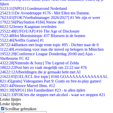
lijken
51
23:11
[NPO1] Goedenavond Nederland
254
23:11
De Avondetappe #176 - Met Ellen ten Damme.
76
23:01
[FOK!Voetbalmanager 2026/2027] #1 We zijn er weer
179
22:56
[PlayStation #184] Nieuw deel
60
22:52
Jerney Kaagman overleden
255
22:48
[UFO/UAP] #16 The Age of Disclosure
75
22:48
Het Moestuintopic #37 Bloesem in de bomen
55
22:46
[Netflix Games] #1
267
22:44
Banken met hoge rente topic #95 - Dichter naar de 0
11
22:40
Levenslang voor man die inreed op betogers in München
195
22:29
[Conference League Donderdag 20:00 uur] Ajax -
Shelbourne FC #2
43
22:28
[Nintendo & Sony] The Legend of Zelda
180
22:22
Post hier zo vaak mogelijk om 22:22 uur #76
246
22:12
Afbeeldingen die je gemaakt hebt met AI
216
22:05
[UEL/ECL live topic] #160 GOAAAAAAAAAAAAAL
8
21:45
[gratis] Videogames Part 9: Gratis en free-to-play games!
20
21:44
Nieuwe Marvel films. #12
99
21:39
[NPO1] Het Familiediner #23 - te allen tijden
134
21:33
FOK!ers die stoppen met alcohol - waar we stoppen #21
Leuke lijstjes
Leuke lijstjes
Scrollbar gebruiken