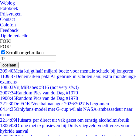
Weblog
Fotoboek
Prijsvragen
Contact
Colofon
Feedback
Tip de redactie
FOK!
FOK!
Scrollbar gebruiken
opslaan
3
09:40
Meta krijgt half miljard boete voor mentale schade bij jongeren
11
09:37
Denemarken pakt AI-gebruik in scholen aan: extra mondelinge
examens
1
08:03
VrijMiBabes #316 (not very sfw!)
20
07:34
Random Pics van de Dag #1979
19
00:45
Random Pics van de Dag #1978
2
21:30
De FOK!Voetbalmanager 2026/2027 is begonnen
64
14:35
Onlyfans-model met G-cup wil als NASA-ambassadeur naar
maan
22
14:09
Huisarts per direct uit vak gezet om ernstig alcoholmisbruik
18
06/08
Drone met explosieven bij Duits vliegveld voedt vrees voor
hybride aanval