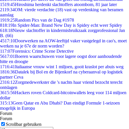
15
19:45
Hiroshima herdenkt slachtoffers atoombom, 81 jaar later
21
19:34
OM: vierde verdachte (18) vast op verdenking van beramen
aanslag
19
19:25
Random Pics van de Dag #1978
8
18:19
In Spider-Man: Brand New Day is Spidey echt weer Spidey
6
18:18
Nieuw slachtoffer in kindermisbruikzaak zorgprofessional Jan
B. (66)
45
17:10
Doorwerken na AOW-leeftijd vaker vastgelegd in cao's, moet
werken na je 67e de norm worden?
1
17:07
Forensics: Crime Scene Detective
56
17:01
Boeren waarschuwen voor lagere oogst door aanhoudende
hitte en droogte
17
16:41
Italiaanse vrouw wint 1 miljoen, gooit kraslot per abuis weg
18
16:36
Datalek bij Bol en de Bijenkorf na cyberaanval op logistiek
partner Ceva
23
16:12
Zorgmedewerkster die 's nachts haar vriend bezocht terecht
ontslagen
36
15:56
Hackers roven Coldcard-bitcoinwallets leeg voor 114 miljoen
dollar
3
15:13
Geen Qatar en Abu Dhabi? Dan eindigt Formule 1-seizoen
mogelijk in Europa
Forum
Forum
Scrollbar gebruiken