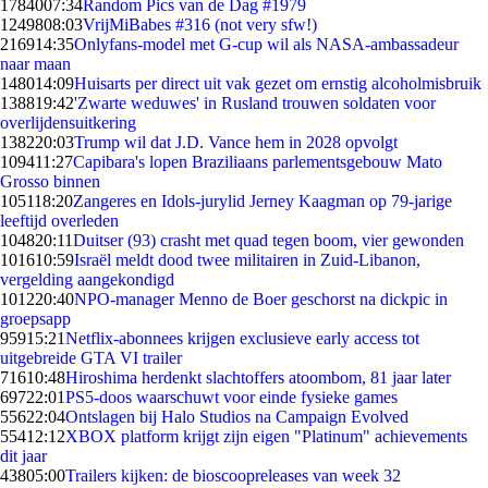
17840
07:34
Random Pics van de Dag #1979
12498
08:03
VrijMiBabes #316 (not very sfw!)
2169
14:35
Onlyfans-model met G-cup wil als NASA-ambassadeur
naar maan
1480
14:09
Huisarts per direct uit vak gezet om ernstig alcoholmisbruik
1388
19:42
'Zwarte weduwes' in Rusland trouwen soldaten voor
overlijdensuitkering
1382
20:03
Trump wil dat J.D. Vance hem in 2028 opvolgt
1094
11:27
Capibara's lopen Braziliaans parlementsgebouw Mato
Grosso binnen
1051
18:20
Zangeres en Idols-jurylid Jerney Kaagman op 79-jarige
leeftijd overleden
1048
20:11
Duitser (93) crasht met quad tegen boom, vier gewonden
1016
10:59
Israël meldt dood twee militairen in Zuid-Libanon,
vergelding aangekondigd
1012
20:40
NPO-manager Menno de Boer geschorst na dickpic in
groepsapp
959
15:21
Netflix-abonnees krijgen exclusieve early access tot
uitgebreide GTA VI trailer
716
10:48
Hiroshima herdenkt slachtoffers atoombom, 81 jaar later
697
22:01
PS5-doos waarschuwt voor einde fysieke games
556
22:04
Ontslagen bij Halo Studios na Campaign Evolved
554
12:12
XBOX platform krijgt zijn eigen "Platinum" achievements
dit jaar
438
05:00
Trailers kijken: de bioscoopreleases van week 32