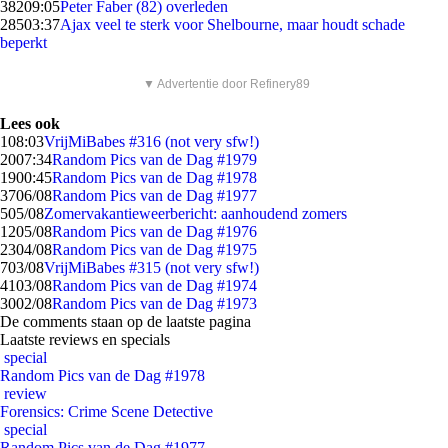
382
09:05
Peter Faber (82) overleden
285
03:37
Ajax veel te sterk voor Shelbourne, maar houdt schade
beperkt
▼ Advertentie door Refinery89
Lees ook
1
08:03
VrijMiBabes #316 (not very sfw!)
20
07:34
Random Pics van de Dag #1979
19
00:45
Random Pics van de Dag #1978
37
06/08
Random Pics van de Dag #1977
5
05/08
Zomervakantieweerbericht: aanhoudend zomers
12
05/08
Random Pics van de Dag #1976
23
04/08
Random Pics van de Dag #1975
7
03/08
VrijMiBabes #315 (not very sfw!)
41
03/08
Random Pics van de Dag #1974
30
02/08
Random Pics van de Dag #1973
De comments staan op de laatste pagina
Laatste reviews en specials
special
Random Pics van de Dag #1978
review
Forensics: Crime Scene Detective
special
Random Pics van de Dag #1977