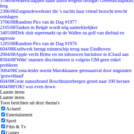
57
06/08
Waterschappen slaan alarm wegens droogte: Gereedschapskist
leeg
23
06/08
Zorgmedewerkster die 's nachts haar vriend bezocht terecht
ontslagen
37
06/08
Random Pics van de Dag #1977
21
05/08
Tanken in België wordt nóg aantrekkelijker
34
05/08
Dirk sluit supermarkt op de Wallen na golf van diefstal en
agressie
12
05/08
Random Pics van de Dag #1976
6
04/08
Kraftwerk brengt ruimteschip terug naar Eindhoven
20
04/08
Apple vecht Britse eis tot inbouwen backdoor in iCloud aan
85
04/08
'Witte' mannen discrimineren is volgens OM geen enkel
probleem
30
04/08
Ceuta-leider noemt Marokkaanse grensaanval door migranten
'gruweldaad'
6
04/08
Grote natuurbrand Boschhuizerbergen groeit naar 100 hectare
6
04/08
FOK! was even down
Laatste items
Laatste items
Toon berichten uit deze thema's
Actueel
Entertainment
Sport
Film & Tv
Games