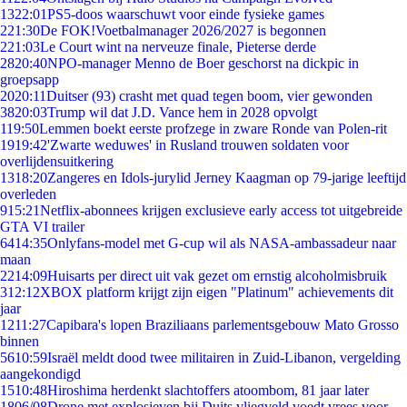
13
22:01
PS5-doos waarschuwt voor einde fysieke games
2
21:30
De FOK!Voetbalmanager 2026/2027 is begonnen
2
21:03
Le Court wint na nerveuze finale, Pieterse derde
28
20:40
NPO-manager Menno de Boer geschorst na dickpic in
groepsapp
20
20:11
Duitser (93) crasht met quad tegen boom, vier gewonden
38
20:03
Trump wil dat J.D. Vance hem in 2028 opvolgt
1
19:50
Lemmen boekt eerste profzege in zware Ronde van Polen-rit
19
19:42
'Zwarte weduwes' in Rusland trouwen soldaten voor
overlijdensuitkering
13
18:20
Zangeres en Idols-jurylid Jerney Kaagman op 79-jarige leeftijd
overleden
9
15:21
Netflix-abonnees krijgen exclusieve early access tot uitgebreide
GTA VI trailer
64
14:35
Onlyfans-model met G-cup wil als NASA-ambassadeur naar
maan
22
14:09
Huisarts per direct uit vak gezet om ernstig alcoholmisbruik
3
12:12
XBOX platform krijgt zijn eigen "Platinum" achievements dit
jaar
12
11:27
Capibara's lopen Braziliaans parlementsgebouw Mato Grosso
binnen
56
10:59
Israël meldt dood twee militairen in Zuid-Libanon, vergelding
aangekondigd
15
10:48
Hiroshima herdenkt slachtoffers atoombom, 81 jaar later
18
06/08
Drone met explosieven bij Duits vliegveld voedt vrees voor