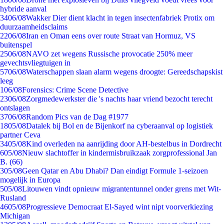
hybride aanval
34
06/08
Wakker Dier dient klacht in tegen insectenfabriek Protix om
duurzaamheidsclaims
22
06/08
Iran en Oman eens over route Straat van Hormuz, VS
buitenspel
25
06/08
NAVO zet wegens Russische provocatie 250% meer
gevechtsvliegtuigen in
57
06/08
Waterschappen slaan alarm wegens droogte: Gereedschapskist
leeg
1
06/08
Forensics: Crime Scene Detective
23
06/08
Zorgmedewerkster die 's nachts haar vriend bezocht terecht
ontslagen
37
06/08
Random Pics van de Dag #1977
18
05/08
Datalek bij Bol en de Bijenkorf na cyberaanval op logistiek
partner Ceva
34
05/08
Kind overleden na aanrijding door AH-bestelbus in Dordrecht
6
05/08
Nieuw slachtoffer in kindermisbruikzaak zorgprofessional Jan
B. (66)
3
05/08
Geen Qatar en Abu Dhabi? Dan eindigt Formule 1-seizoen
mogelijk in Europa
5
05/08
Litouwen vindt opnieuw migrantentunnel onder grens met Wit-
Rusland
46
05/08
Progressieve Democraat El-Sayed wint nipt voorverkiezing
Michigan