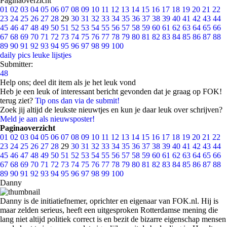
Paginaoverzicht
01
02
03
04
05
06
07
08
09
10
11
12
13
14
15
16
17
18
19
20
21
22
23
24
25
26
27
28
29
30
31
32
33
34
35
36
37
38
39
40
41
42
43
44
45
46
47
48
49
50
51
52
53
54
55
56
57
58
59
60
61
62
63
64
65
66
67
68
69
70
71
72
73
74
75
76
77
78
79
80
81
82
83
84
85
86
87
88
89
90
91
92
93
94
95
96
97
98
99
100
daily pics
leuke lijstjes
Submitter:
48
Help ons; deel dit item als je het leuk vond
Heb je een leuk of interessant bericht gevonden dat je graag op FOK!
terug ziet?
Tip ons dan via de submit!
Zoek jij altijd de leukste nieuwtjes en kun je daar leuk over schrijven?
Meld je aan als nieuwsposter!
Paginaoverzicht
01
02
03
04
05
06
07
08
09
10
11
12
13
14
15
16
17
18
19
20
21
22
23
24
25
26
27
28
29
30
31
32
33
34
35
36
37
38
39
40
41
42
43
44
45
46
47
48
49
50
51
52
53
54
55
56
57
58
59
60
61
62
63
64
65
66
67
68
69
70
71
72
73
74
75
76
77
78
79
80
81
82
83
84
85
86
87
88
89
90
91
92
93
94
95
96
97
98
99
100
Danny
Danny is de initiatiefnemer, oprichter en eigenaar van FOK.nl. Hij is
maar zelden serieus, heeft een uitgesproken Rotterdamse mening die
lang niet altijd politiek correct is en bezit de bizarre eigenschap mensen