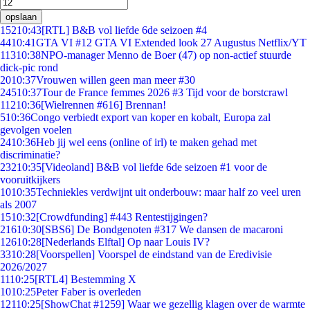
opslaan
152
10:43
[RTL] B&B vol liefde 6de seizoen #4
44
10:41
GTA VI #12 GTA VI Extended look 27 Augustus Netflix/YT
113
10:38
NPO-manager Menno de Boer (47) op non-actief stuurde
dick-pic rond
20
10:37
Vrouwen willen geen man meer #30
245
10:37
Tour de France femmes 2026 #3 Tijd voor de borstcrawl
112
10:36
[Wielrennen #616] Brennan!
5
10:36
Congo verbiedt export van koper en kobalt, Europa zal
gevolgen voelen
24
10:36
Heb jij wel eens (online of irl) te maken gehad met
discriminatie?
232
10:35
[Videoland] B&B vol liefde 6de seizoen #1 voor de
vooruitkijkers
10
10:35
Techniekles verdwijnt uit onderbouw: maar half zo veel uren
als 2007
15
10:32
[Crowdfunding] #443 Rentestijgingen?
216
10:30
[SBS6] De Bondgenoten #317 We dansen de macaroni
126
10:28
[Nederlands Elftal] Op naar Louis IV?
33
10:28
[Voorspellen] Voorspel de eindstand van de Eredivisie
2026/2027
11
10:25
[RTL4] Bestemming X
10
10:25
Peter Faber is overleden
121
10:25
[ShowChat #1259] Waar we gezellig klagen over de warmte