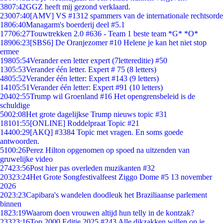
38
07:42
GGZ heeft mij gezond verklaard.
230
07:40
[AMV] VS #1312 spammers van de internationale rechtsorde
18
06:40
Managarm's boerderij deel #5.1
177
06:27
Touwtrekken 2.0 #636 - Team 1 beste team *G* *O*
189
06:23
[SBS6] De Oranjezomer #10 Helene je kan het niet stop
ermee
198
05:54
Verander een letter expert (7lettereditie) #50
13
05:53
Verander één letter. Expert # 75 (8 letters)
48
05:52
Verander één letter: Expert #143 (9 letters)
141
05:51
Verander één letter: Expert #91 (10 letters)
204
02:55
Trump wil Groenland #16 Het opengrensbeleid is de
schuldige
50
02:08
Het grote dagelijkse Trump nieuws topic #31
181
01:55
[ONLINE] Roddelpraat Topic #21
144
00:29
[AKQ] #3384 Topic met vragen. En soms goede
antwoorden.
51
00:26
Perez Hilton opgenomen op spoed na uitzenden van
gruwelijke video
274
23:56
Post hier pas overleden muzikanten #32
203
23:24
Het Grote Songfestivalfeest Ziggo Dome #5 13 november
2026
20
23:23
Capibara's wandelen doodleuk het Braziliaanse parlement
binnen
18
23:19
Waarom doen vrouwen altijd hun telly in de kontzak?
233
23:16
Top 2000 Editie 2025 #243 Alle dikzakken willen op je