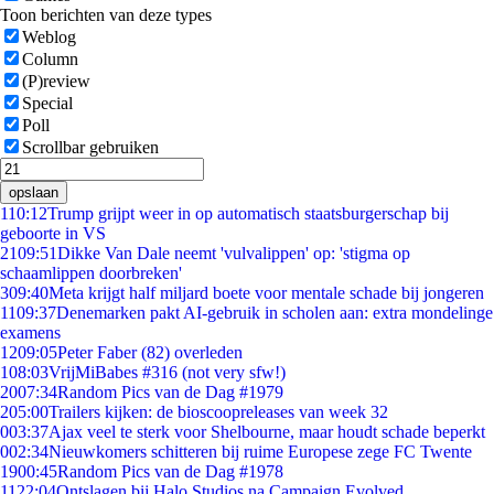
Toon berichten van deze types
Weblog
Column
(P)review
Special
Poll
Scrollbar gebruiken
opslaan
1
10:12
Trump grijpt weer in op automatisch staatsburgerschap bij
geboorte in VS
21
09:51
Dikke Van Dale neemt 'vulvalippen' op: 'stigma op
schaamlippen doorbreken'
3
09:40
Meta krijgt half miljard boete voor mentale schade bij jongeren
11
09:37
Denemarken pakt AI-gebruik in scholen aan: extra mondelinge
examens
12
09:05
Peter Faber (82) overleden
1
08:03
VrijMiBabes #316 (not very sfw!)
20
07:34
Random Pics van de Dag #1979
2
05:00
Trailers kijken: de bioscoopreleases van week 32
0
03:37
Ajax veel te sterk voor Shelbourne, maar houdt schade beperkt
0
02:34
Nieuwkomers schitteren bij ruime Europese zege FC Twente
19
00:45
Random Pics van de Dag #1978
11
22:04
Ontslagen bij Halo Studios na Campaign Evolved