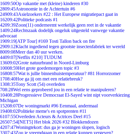
16
09:50
Op vakantie met (kleine) kinderen #30
28
09:45
Astronomie in de Achtertuin #6
249
09:43
Asielzoekers #22 : Het Europese migratiepact gaat in
162
09:42
Politieke podcasts #1
42
09:39
Zoon(11) onderneemt werkelijk geen reet in de vakantie
14
09:24
Rechtszaak dodelijk ongeluk uitgesteld vanwege vakantie
advocaat
19
09:19
[ATP Tour] #169 Tosti Tallon back on fire
29
09:12
Klacht ingediend tegen grootste insectenfabriek ter wereld
80
09:08
Meer dan 40 uur werken.
44
09:07
[Netflix #210] TUDUM
136
09:02
Grote natuurbrand in Noord-Limburg
100
08:59
Het grote goedemorgen topic #3
168
08:57
Wat is jullie binnenhuistemperatuur? #81 Horrorzomer
17
08:40
Hoe ga jij om met een relatiebreuk?
13
08:35
Tony Scott (54) overleden
7
08:28
Wel eens geprobeerd jou in een relatie te manipuleren?
104
08:28
Progressieve Democraat El-Sayed wint nipt voorverkiezing
Michigan
152
08:07
De woningmarkt #96 Eenmaal, andermaal
194
08:02
Politieke meme's en spotprenten #11
61
07:55
Overleden Acteurs & Actrices Deel #15
265
07:54
[NET5] Het blok 2026 #32 Blokkendozen
42
07:47
Woningtekort: dus ga je woningen slopen, logisch
33
07:43
Zou je vreemdgaan in een relatie kunnen vergeven?