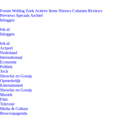
Forum
Weblog
Zoek
Actieve Items
Nieuws
Columns
Reviews
Previews
Specials
Archief
Inloggen
fok.nl
Inloggen
fok.nl
Actueel
Nederland
Internationaal
Economie
Politiek
Tech
Showbiz en Gossip
Opmerkelijk
Entertainment
Showbiz en Gossip
Muziek
Film
Televisie
Media & Cultuur
Bioscoopagenda