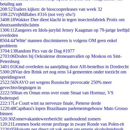
betaling aan
2
08:52
Trailers kijken: de bioscoopreleases van week 32
1
08:22
VrijMiBabes #316 (not very sfw!)
34
08:18
Wakker Dier dient klacht in tegen insectenfabriek Protix om
duurzaamheidsclaims
13
06:11
Zangeres en Idols-jurylid Jerney Kaagman op 79-jarige leeftijd
overleden
85
04:44
'Witte' mannen discrimineren is volgens OM geen enkel
probleem
37
04:13
Random Pics van de Dag #1977
27
03:06
Doden bij Oekraïense droneaanvallen op Moskou en Sint-
Petersburg
34
01:01
Kind overleden na aanrijding door AH-bestelbus in Dordrecht
53
00:28
Van den Brink zet nog eens 14 gemeenten onder toezicht om
spreidingswet
25
22:56
NAVO zet wegens Russische provocatie 250% meer
gevechtsvliegtuigen in
22
22:50
Iran en Oman eens over route Straat van Hormuz, VS
buitenspel
2
22:17
Le Court wint na nerveuze finale, Pieterse derde
12
20:48
Capibara's lopen Braziliaans parlementsgebouw Mato Grosso
binnen
5
20:30
Zomervakantieweerbericht: aanhoudend zomers
1
20:21
Lemmen boekt eerste profzege in zware Ronde van Polen-rit
22
20:05
Huisarts per direct uit vak gezet om ernstig alcoholmisbruik