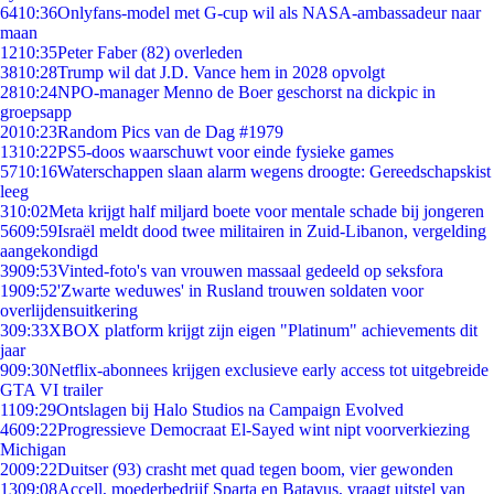
64
10:36
Onlyfans-model met G-cup wil als NASA-ambassadeur naar
maan
12
10:35
Peter Faber (82) overleden
38
10:28
Trump wil dat J.D. Vance hem in 2028 opvolgt
28
10:24
NPO-manager Menno de Boer geschorst na dickpic in
groepsapp
20
10:23
Random Pics van de Dag #1979
13
10:22
PS5-doos waarschuwt voor einde fysieke games
57
10:16
Waterschappen slaan alarm wegens droogte: Gereedschapskist
leeg
3
10:02
Meta krijgt half miljard boete voor mentale schade bij jongeren
56
09:59
Israël meldt dood twee militairen in Zuid-Libanon, vergelding
aangekondigd
39
09:53
Vinted-foto's van vrouwen massaal gedeeld op seksfora
19
09:52
'Zwarte weduwes' in Rusland trouwen soldaten voor
overlijdensuitkering
3
09:33
XBOX platform krijgt zijn eigen "Platinum" achievements dit
jaar
9
09:30
Netflix-abonnees krijgen exclusieve early access tot uitgebreide
GTA VI trailer
11
09:29
Ontslagen bij Halo Studios na Campaign Evolved
46
09:22
Progressieve Democraat El-Sayed wint nipt voorverkiezing
Michigan
20
09:22
Duitser (93) crasht met quad tegen boom, vier gewonden
13
09:08
Accell, moederbedrijf Sparta en Batavus, vraagt uitstel van