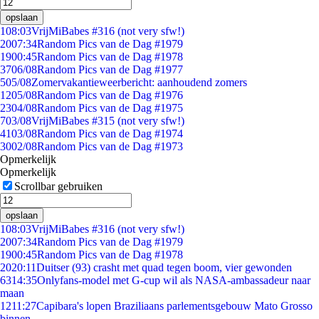
opslaan
1
08:03
VrijMiBabes #316 (not very sfw!)
20
07:34
Random Pics van de Dag #1979
19
00:45
Random Pics van de Dag #1978
37
06/08
Random Pics van de Dag #1977
5
05/08
Zomervakantieweerbericht: aanhoudend zomers
12
05/08
Random Pics van de Dag #1976
23
04/08
Random Pics van de Dag #1975
7
03/08
VrijMiBabes #315 (not very sfw!)
41
03/08
Random Pics van de Dag #1974
30
02/08
Random Pics van de Dag #1973
Opmerkelijk
Opmerkelijk
Scrollbar gebruiken
opslaan
1
08:03
VrijMiBabes #316 (not very sfw!)
20
07:34
Random Pics van de Dag #1979
19
00:45
Random Pics van de Dag #1978
20
20:11
Duitser (93) crasht met quad tegen boom, vier gewonden
63
14:35
Onlyfans-model met G-cup wil als NASA-ambassadeur naar
maan
12
11:27
Capibara's lopen Braziliaans parlementsgebouw Mato Grosso
binnen