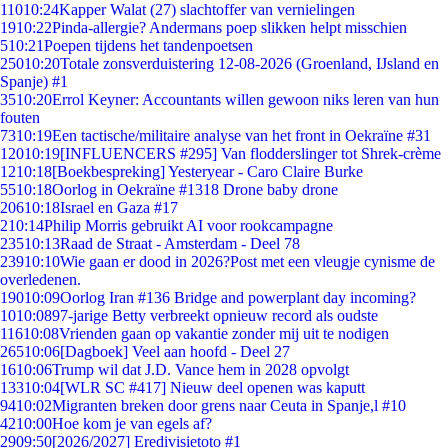
110
10:24
Kapper Walat (27) slachtoffer van vernielingen
19
10:22
Pinda-allergie? Andermans poep slikken helpt misschien
5
10:21
Poepen tijdens het tandenpoetsen
250
10:20
Totale zonsverduistering 12-08-2026 (Groenland, IJsland en
Spanje) #1
35
10:20
Errol Keyner: Accountants willen gewoon niks leren van hun
fouten
73
10:19
Een tactische/militaire analyse van het front in Oekraïne #31
120
10:19
[INFLUENCERS #295] Van flodderslinger tot Shrek-crème
12
10:18
[Boekbespreking] Yesteryear - Caro Claire Burke
55
10:18
Oorlog in Oekraïne #1318 Drone baby drone
206
10:18
Israel en Gaza #17
2
10:14
Philip Morris gebruikt AI voor rookcampagne
235
10:13
Raad de Straat - Amsterdam - Deel 78
239
10:10
Wie gaan er dood in 2026?Post met een vleugje cynisme de
overledenen.
190
10:09
Oorlog Iran #136 Bridge and powerplant day incoming?
10
10:08
97-jarige Betty verbreekt opnieuw record als oudste
116
10:08
Vrienden gaan op vakantie zonder mij uit te nodigen
265
10:06
[Dagboek] Veel aan hoofd - Deel 27
16
10:06
Trump wil dat J.D. Vance hem in 2028 opvolgt
133
10:04
[WLR SC #417] Nieuw deel openen was kaputt
94
10:02
Migranten breken door grens naar Ceuta in Spanje,l #10
42
10:00
Hoe kom je van egels af?
29
09:50
[2026/2027] Eredivisietoto #1