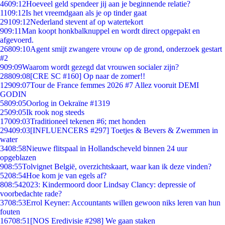
46
09:12
Hoeveel geld spendeer jij aan je beginnende relatie?
11
09:12
Is het vreemdgaan als je op tinder gaat
291
09:12
Nederland stevent af op watertekort
9
09:11
Man koopt honkbalknuppel en wordt direct opgepakt en
afgevoerd.
268
09:10
Agent smijt zwangere vrouw op de grond, onderzoek gestart
#2
9
09:09
Waarom wordt gezegd dat vrouwen socialer zijn?
288
09:08
[CRE SC #160] Op naar de zomer!!
129
09:07
Tour de France femmes 2026 #7 Allez vooruit DEMI
GODIN
58
09:05
Oorlog in Oekraïne #1319
25
09:05
Ik rook nog steeds
170
09:03
Traditioneel tekenen #6; met honden
294
09:03
[INFLUENCERS #297] Toetjes & Bevers & Zwemmen in
water
34
08:58
Nieuwe flitspaal in Hollandscheveld binnen 24 uur
opgeblazen
9
08:55
Tolvignet België, overzichtskaart, waar kan ik deze vinden?
52
08:54
Hoe kom je van egels af?
8
08:54
2023: Kindermoord door Lindsay Clancy: depressie of
voorbedachte rade?
37
08:53
Errol Keyner: Accountants willen gewoon niks leren van hun
fouten
167
08:51
[NOS Eredivisie #298] We gaan staken