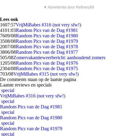
▼ Advertentie door Refinery89
Lees ook
16
07:57
VrijMiBabes #316 (not very sfw!)
41
01:03
Random Pics van de Dag #1981
76
09/08
Random Pics van de Dag #1980
35
08/08
Random Pics van de Dag #1979
20
07/08
Random Pics van de Dag #1978
38
06/08
Random Pics van de Dag #1977
5
05/08
Zomervakantieweerbericht: aanhoudend zomers
12
05/08
Random Pics van de Dag #1976
23
04/08
Random Pics van de Dag #1975
7
03/08
VrijMiBabes #315 (not very sfw!)
De comments staan op de laatste pagina
Laatste reviews en specials
special
VrijMiBabes #316 (not very sfw!)
special
Random Pics van de Dag #1981
special
Random Pics van de Dag #1980
special
Random Pics van de Dag #1979
special