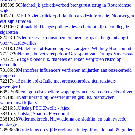
1085
09:50
Nachtelijk gebiedsverbod brengt rust terug in Rotterdamse
wijk
1008
10:24
FIFA ziet kritiek op Infantino als desinformatie, Noorwegen
eist zijn aftreden
983
10:03
Inbraak bij Haagse politie: dieven betrapt bij stelen illegale
sigaretten
820
23:17
Kleurrecessie: consumenten kiezen grijs en beige uit angst
voor waardeverlies
773
18:12
Mattel brengt Barbiepop van zangeres Whitney Houston uit
771
17:30
Netanyahu zet streep door Gaza-plan van Trumps Vredesraad
742
22:35
Hoge bloeddruk, diabetes en roken vergroten risico op
dementie
731
06:38
Manosfeer-influencers verdienen miljarden aan onzekerheid
jongeren
722
17:41
Spanje volgt Italië met grenscontroles, tien reizigers
geweigerd
688
22:06
Pentagon eist snellere wapenproductie van defensiebedrijven
545
18:34
Natuurbrand bij Soesterduinen geblust, brandweer
waarschuwt kijkers
423
16:51
Uitslag PEC Zwolle - Ajax
383
15:31
Uitslag Sparta - Feyenoord
336
19:28
Vollering breekt Niewiadoma op slotklim en pakt tweede
eindzege
288
06:30
Grote kans op vijfde regionale hittegolf met lokaal 35 graden