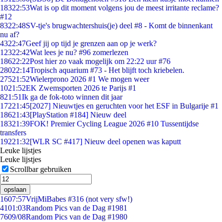
183
22:53
Wat is op dit moment volgens jou de meest irritante reclame?
#12
83
22:48
SV-tje's brugwachtershuis(je) deel #8 - Komt de binnenkant
nu af?
43
22:47
Geef jij op tijd je grenzen aan op je werk?
123
22:42
Wat lees je nu? #96 zomerlezen
186
22:22
Post hier zo vaak mogelijk om 22:22 uur #76
280
22:14
Tropisch aquarium #73 - Het blijft toch kriebelen.
275
21:52
Wielerprono 2026 #1 We mogen weer
10
21:52
EK Zwemsporten 2026 te Parijs #1
8
21:51
Ik ga de fok-toto winnen dit jaar
172
21:45
[2027] Nieuwtjes en geruchten voor het ESF in Bulgarije #1
186
21:43
[PlayStation #184] Nieuw deel
183
21:39
FOK! Premier Cycling League 2026 #10 Tussentijdse
transfers
192
21:32
[WLR SC #417] Nieuw deel openen was kaputt
Leuke lijstjes
Leuke lijstjes
Scrollbar gebruiken
opslaan
16
07:57
VrijMiBabes #316 (not very sfw!)
41
01:03
Random Pics van de Dag #1981
76
09/08
Random Pics van de Dag #1980