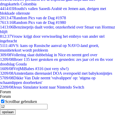
drugskartels Colombia
44
14:03
Houthi's vallen Saoedi-Arabië en Jemen aan, dreigen met
blokkade olieroute
20
13:47
Random Pics van de Dag #1978
76
13:16
Random Pics van de Dag #1980
14
13:06
Benzineprijs daalt verder, onzekerheid over Straat van Hormuz
blijft
8
12:37
Vrouw krijgt door verwisseling het embryo van ander stel
ingebracht
51
11:40
VS: kans op Russische aanval op NAVO-land groeit,
munitietekort wordt probleem
3
09/08
Vollering slaat dubbelslag in Nice en neemt geel over
12
09/08
Broer 135 keer gestoken en gesneden: zes jaar cel en tbs voor
doodslag Gouda
16
09/08
VrijMiBabes #316 (not very sfw!)
32
09/08
Amsterdams dierenasiel DOA overspoeld met babykonijntjes
57
09/08
Dikke Van Dale neemt 'vulvalippen' op: 'stigma op
schaamlippen doorbreken'
22
09/08
Jesus Simulator komt naar Nintendo Switch
Forum
Forum
Scrollbar gebruiken
opslaan