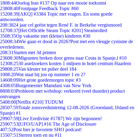
18
08:44
Oorlog Iran #137 Op naar een mooie toekomst
238
08:40
Frontpage Feedback Topic #60
152
08:39
[AKQ] #3384 Topic met vragen. En soms goede
antwoorden.
2
08:38
24 jaar cel geëist tegen René F. in Berkelse vergismoord
127
08:37
[Het Officiële Steam Topic #201] Steamrolled
35
08:35
Op vakantie met (kleine) kinderen #30
250
08:34
Wie gaan er dood in 2026?Post met een vleugje cynisme de
overledenen.
2
08:31
Starten met 3d printen
236
08:30
Migranten breken door grens naar Ceuta in Spanje,l #10
123
08:25
30 asielzoekers kosten 1 miljoen in hotel centrum Haarlem
298
08:25
Van kleuter tot puber deel 184
10
08:20
Wat staat bij jou op nummer 1 en 2?
146
08:09
Het grote goedemorgen topic #3
43
08:05
Burgemeester Mamdani van New York
88
08:03
Probleem met webshop: verkeerd (veel duurder) product
ontvangen
54
08:00
[Netflix #210] TUDUM
285
07:59
Totale zonsverduistering 12-08-2026 (Groenland, IJsland en
Spanje) #1
299
07:59
[Live Eredivisie #1787] We zijn begonnen!
259
07:53
[UFO/UAP] #16 The Age of Disclosure
4
07:52
Post hier je favoriete SHO podcast!
155
07:51
Sterren toen en nu #11