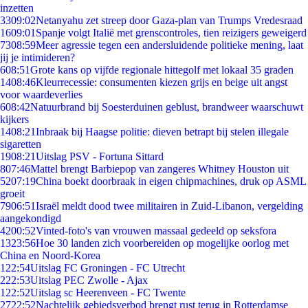
inzetten
33
09:02
Netanyahu zet streep door Gaza-plan van Trumps Vredesraad
16
09:01
Spanje volgt Italië met grenscontroles, tien reizigers geweigerd
73
08:59
Meer agressie tegen een andersluidende politieke mening, laat
jij je intimideren?
6
08:51
Grote kans op vijfde regionale hittegolf met lokaal 35 graden
14
08:46
Kleurrecessie: consumenten kiezen grijs en beige uit angst
voor waardeverlies
6
08:42
Natuurbrand bij Soesterduinen geblust, brandweer waarschuwt
kijkers
14
08:21
Inbraak bij Haagse politie: dieven betrapt bij stelen illegale
sigaretten
19
08:21
Uitslag PSV - Fortuna Sittard
8
07:46
Mattel brengt Barbiepop van zangeres Whitney Houston uit
52
07:19
China boekt doorbraak in eigen chipmachines, druk op ASML
groeit
79
06:51
Israël meldt dood twee militairen in Zuid-Libanon, vergelding
aangekondigd
42
00:52
Vinted-foto's van vrouwen massaal gedeeld op seksfora
13
23:56
Hoe 30 landen zich voorbereiden op mogelijke oorlog met
China en Noord-Korea
1
22:54
Uitslag FC Groningen - FC Utrecht
2
22:53
Uitslag PEC Zwolle - Ajax
1
22:52
Uitslag sc Heerenveen - FC Twente
27
22:52
Nachtelijk gebiedsverbod brengt rust terug in Rotterdamse