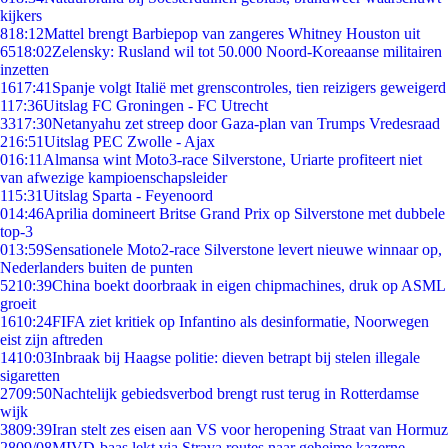
kijkers
8
18:12
Mattel brengt Barbiepop van zangeres Whitney Houston uit
65
18:02
Zelensky: Rusland wil tot 50.000 Noord-Koreaanse militairen
inzetten
16
17:41
Spanje volgt Italië met grenscontroles, tien reizigers geweigerd
1
17:36
Uitslag FC Groningen - FC Utrecht
33
17:30
Netanyahu zet streep door Gaza-plan van Trumps Vredesraad
2
16:51
Uitslag PEC Zwolle - Ajax
0
16:11
Almansa wint Moto3-race Silverstone, Uriarte profiteert niet
van afwezige kampioenschapsleider
1
15:31
Uitslag Sparta - Feyenoord
0
14:46
Aprilia domineert Britse Grand Prix op Silverstone met dubbele
top-3
0
13:59
Sensationele Moto2-race Silverstone levert nieuwe winnaar op,
Nederlanders buiten de punten
52
10:39
China boekt doorbraak in eigen chipmachines, druk op ASML
groeit
16
10:24
FIFA ziet kritiek op Infantino als desinformatie, Noorwegen
eist zijn aftreden
14
10:03
Inbraak bij Haagse politie: dieven betrapt bij stelen illegale
sigaretten
27
09:50
Nachtelijk gebiedsverbod brengt rust terug in Rotterdamse
wijk
38
09:39
Iran stelt zes eisen aan VS voor heropening Straat van Hormuz
28
09/08
MIVD-baas lekt via Strava routes naar geheime kazerne