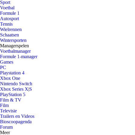
Sport
Voetbal
Formule 1
Autosport
Tennis
Wielrennen
Schaatsen
Wintersporten
Managerspelen
Voetbalmanager
Formule 1-manager
Games
PC
Playstation 4
Xbox One
Nintendo Switch
Xbox Series X|S
PlayStation 5
Film & TV
Film
Televisie
Trailers en Videos
Bioscoopagenda
Forum
Meer