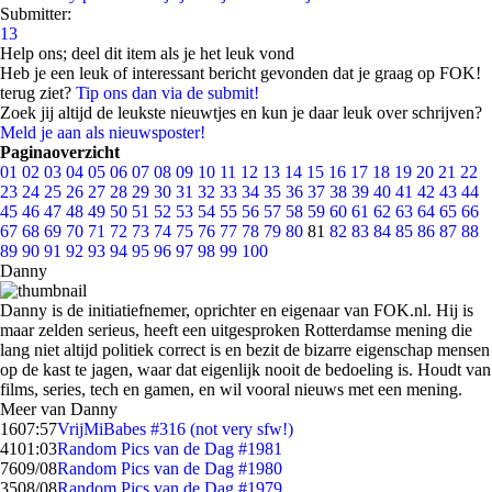
Submitter:
13
Help ons; deel dit item als je het leuk vond
Heb je een leuk of interessant bericht gevonden dat je graag op FOK!
terug ziet?
Tip ons dan via de submit!
Zoek jij altijd de leukste nieuwtjes en kun je daar leuk over schrijven?
Meld je aan als nieuwsposter!
Paginaoverzicht
01
02
03
04
05
06
07
08
09
10
11
12
13
14
15
16
17
18
19
20
21
22
23
24
25
26
27
28
29
30
31
32
33
34
35
36
37
38
39
40
41
42
43
44
45
46
47
48
49
50
51
52
53
54
55
56
57
58
59
60
61
62
63
64
65
66
67
68
69
70
71
72
73
74
75
76
77
78
79
80
81
82
83
84
85
86
87
88
89
90
91
92
93
94
95
96
97
98
99
100
Danny
Danny is de initiatiefnemer, oprichter en eigenaar van FOK.nl. Hij is
maar zelden serieus, heeft een uitgesproken Rotterdamse mening die
lang niet altijd politiek correct is en bezit de bizarre eigenschap mensen
op de kast te jagen, waar dat eigenlijk nooit de bedoeling is. Houdt van
films, series, tech en gamen, en wil vooral nieuws met een mening.
Meer van Danny
16
07:57
VrijMiBabes #316 (not very sfw!)
41
01:03
Random Pics van de Dag #1981
76
09/08
Random Pics van de Dag #1980
35
08/08
Random Pics van de Dag #1979