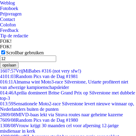
Weblog
Fotoboek
Prijsvragen
Contact
Colofon
Feedback
Tip de redactie
FOK!
FOK!
Scrollbar gebruiken
opslaan
16
07:57
VrijMiBabes #316 (not very sfw!)
41
01:03
Random Pics van de Dag #1981
0
16:11
Almansa wint Moto3-race Silverstone, Uriarte profiteert niet
van afwezige kampioenschapsleider
0
14:46
Aprilia domineert Britse Grand Prix op Silverstone met dubbele
top-3
0
13:59
Sensationele Moto2-race Silverstone levert nieuwe winnaar op,
Nederlanders buiten de punten
28
09/08
MIVD-baas lekt via Strava routes naar geheime kazerne
76
09/08
Random Pics van de Dag #1980
13
08/08
Vrouw krijgt 30 maanden cel voor afpersing 12-jarige
misdienaar in kerk