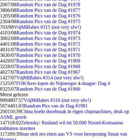
20
07/08
Random Pics van de Dag #1978
38
06/08
Random Pics van de Dag #1977
12
05/08
Random Pics van de Dag #1976
23
04/08
Random Pics van de Dag #1975
7
03/08
VrijMiBabes #315 (not very sfw!)
41
03/08
Random Pics van de Dag #1974
30
02/08
Random Pics van de Dag #1973
44
01/08
Random Pics van de Dag #1972
49
31/07
Random Pics van de Dag #1971
36
30/07
Random Pics van de Dag #1970
44
29/07
Random Pics van de Dag #1969
32
28/07
Random Pics van de Dag #1968
40
27/07
Random Pics van de Dag #1967
14
27/07
VrijMiBabes #314 (not very sfw!)
15
25/07
FOK!kers lopen de Nijmeegse 4-daagse: Dag 4
83
25/07
Random Pics van de Dag #1966
Meest gelezen
99948
07:57
VrijMiBabes #316 (not very sfw!)
50744
01:03
Random Pics van de Dag #1981
2001
10:39
China boekt doorbraak in eigen chipmachines, druk op
ASML groeit
1471
18:02
Zelensky: Rusland wil tot 50.000 Noord-Koreaanse
militairen inzetten
1172
09:39
Iran stelt zes eisen aan VS voor heropening Straat van
Hormuz