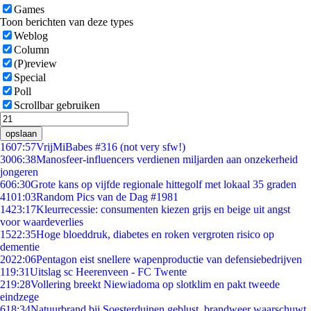
Games
Toon berichten van deze types
Weblog
Column
(P)review
Special
Poll
Scrollbar gebruiken
opslaan
16
07:57
VrijMiBabes #316 (not very sfw!)
30
06:38
Manosfeer-influencers verdienen miljarden aan onzekerheid
jongeren
6
06:30
Grote kans op vijfde regionale hittegolf met lokaal 35 graden
41
01:03
Random Pics van de Dag #1981
14
23:17
Kleurrecessie: consumenten kiezen grijs en beige uit angst
voor waardeverlies
15
22:35
Hoge bloeddruk, diabetes en roken vergroten risico op
dementie
20
22:06
Pentagon eist snellere wapenproductie van defensiebedrijven
1
19:31
Uitslag sc Heerenveen - FC Twente
2
19:28
Vollering breekt Niewiadoma op slotklim en pakt tweede
eindzege
6
18:34
Natuurbrand bij Soesterduinen geblust, brandweer waarschuwt