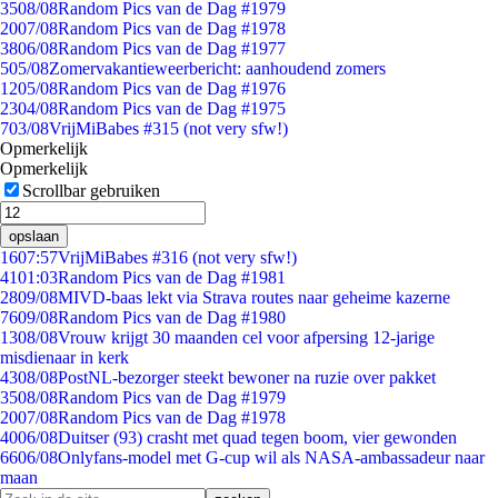
35
08/08
Random Pics van de Dag #1979
20
07/08
Random Pics van de Dag #1978
38
06/08
Random Pics van de Dag #1977
5
05/08
Zomervakantieweerbericht: aanhoudend zomers
12
05/08
Random Pics van de Dag #1976
23
04/08
Random Pics van de Dag #1975
7
03/08
VrijMiBabes #315 (not very sfw!)
Opmerkelijk
Opmerkelijk
Scrollbar gebruiken
opslaan
16
07:57
VrijMiBabes #316 (not very sfw!)
41
01:03
Random Pics van de Dag #1981
28
09/08
MIVD-baas lekt via Strava routes naar geheime kazerne
76
09/08
Random Pics van de Dag #1980
13
08/08
Vrouw krijgt 30 maanden cel voor afpersing 12-jarige
misdienaar in kerk
43
08/08
PostNL-bezorger steekt bewoner na ruzie over pakket
35
08/08
Random Pics van de Dag #1979
20
07/08
Random Pics van de Dag #1978
40
06/08
Duitser (93) crasht met quad tegen boom, vier gewonden
66
06/08
Onlyfans-model met G-cup wil als NASA-ambassadeur naar
maan