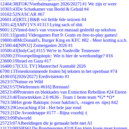
124
04:38
[FOK!Voetbalmanager 2026/2027] #1 We zijn er weer
103
03:43
De Schatkamer van Beeld & Geluid #4
101
02:52
NASCAR #67
206
01:45
[RTL] B&B vol liefde 6de seizoen #4
32
01:42
[AMV] VS #1313 Lying sack of shit.
90
01:12
Vinted-foto's van vrouwen massaal gedeeld op seksfora
11
01:11
[gratis] Videogames Part 9: Gratis en free-to-play games!
198
00:48
McDonald's, Burger King en KFC #82 - Meer korting a.u.b.
215
00:44
[NPO2] Zomergasten 2026 #1
105
00:43
[IndyCar] #115 We're in Nashville Tennessee
102
00:23
Voorspellingstopic: Wie is hier de weerkundige? #16
236
00:19
Israel en Gaza #17
164
00:17
[CUL TV] Masterchef Australië 2026
67
00:13
Tenenkrommende fouten bij teksten in het openbaar #74
41
00:05
[2026/2027] Eredivisietoto #1
26
23:57
Natuur en Wild
256
23:57
[Wielrennen #616] Brennan!
285
23:49
Protesten en blokkades van Extinction Rebellion #24 Eieren
191
23:40
Touwtrekken 2.0 #636 - Team 1 beste team *G* *O*
79
23:38
Het grote Baktopic (voor bakfoto's, -vragen en -tips) #42
88
23:29
Geocaching #34 - Het hele jaar rond
79
23:21
De Avondetappe #177 - Bijna voorbij :(
89
23:09
Palworld
257
23:07
Afbeeldingen die je gemaakt hebt met AI
131
23:00
[SBS6] De Bondgenoten #318 Een klein kusje moet kunnen