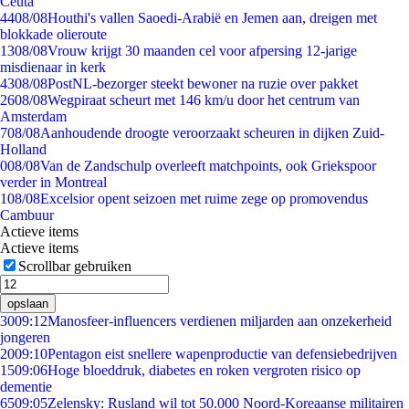
Ceuta
44
08/08
Houthi's vallen Saoedi-Arabië en Jemen aan, dreigen met
blokkade olieroute
13
08/08
Vrouw krijgt 30 maanden cel voor afpersing 12-jarige
misdienaar in kerk
43
08/08
PostNL-bezorger steekt bewoner na ruzie over pakket
26
08/08
Wegpiraat scheurt met 146 km/u door het centrum van
Amsterdam
7
08/08
Aanhoudende droogte veroorzaakt scheuren in dijken Zuid-
Holland
0
08/08
Van de Zandschulp overleeft matchpoints, ook Griekspoor
verder in Montreal
1
08/08
Excelsior opent seizoen met ruime zege op promovendus
Cambuur
Actieve items
Actieve items
Scrollbar gebruiken
opslaan
30
09:12
Manosfeer-influencers verdienen miljarden aan onzekerheid
jongeren
20
09:10
Pentagon eist snellere wapenproductie van defensiebedrijven
15
09:06
Hoge bloeddruk, diabetes en roken vergroten risico op
dementie
65
09:05
Zelensky: Rusland wil tot 50.000 Noord-Koreaanse militairen