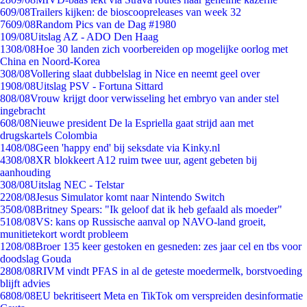
6
09/08
Trailers kijken: de bioscoopreleases van week 32
76
09/08
Random Pics van de Dag #1980
1
09/08
Uitslag AZ - ADO Den Haag
13
08/08
Hoe 30 landen zich voorbereiden op mogelijke oorlog met
China en Noord-Korea
3
08/08
Vollering slaat dubbelslag in Nice en neemt geel over
19
08/08
Uitslag PSV - Fortuna Sittard
8
08/08
Vrouw krijgt door verwisseling het embryo van ander stel
ingebracht
6
08/08
Nieuwe president De la Espriella gaat strijd aan met
drugskartels Colombia
14
08/08
Geen 'happy end' bij seksdate via Kinky.nl
43
08/08
XR blokkeert A12 ruim twee uur, agent gebeten bij
aanhouding
3
08/08
Uitslag NEC - Telstar
22
08/08
Jesus Simulator komt naar Nintendo Switch
35
08/08
Britney Spears: "Ik geloof dat ik heb gefaald als moeder"
51
08/08
VS: kans op Russische aanval op NAVO-land groeit,
munitietekort wordt probleem
12
08/08
Broer 135 keer gestoken en gesneden: zes jaar cel en tbs voor
doodslag Gouda
28
08/08
RIVM vindt PFAS in al de geteste moedermelk, borstvoeding
blijft advies
68
08/08
EU bekritiseert Meta en TikTok om verspreiden desinformatie