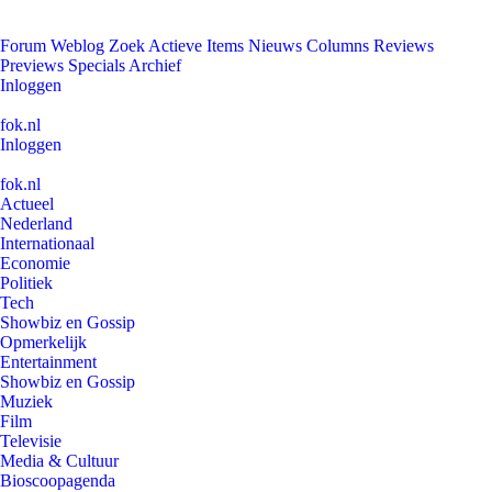
Forum
Weblog
Zoek
Actieve Items
Nieuws
Columns
Reviews
Previews
Specials
Archief
Inloggen
fok.nl
Inloggen
fok.nl
Actueel
Nederland
Internationaal
Economie
Politiek
Tech
Showbiz en Gossip
Opmerkelijk
Entertainment
Showbiz en Gossip
Muziek
Film
Televisie
Media & Cultuur
Bioscoopagenda