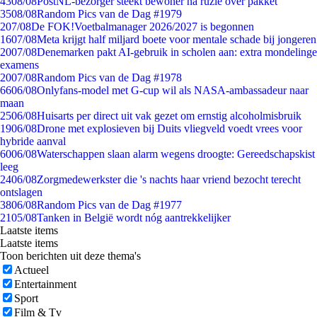
43
08/08
PostNL-bezorger steekt bewoner na ruzie over pakket
35
08/08
Random Pics van de Dag #1979
2
07/08
De FOK!Voetbalmanager 2026/2027 is begonnen
16
07/08
Meta krijgt half miljard boete voor mentale schade bij jongeren
20
07/08
Denemarken pakt AI-gebruik in scholen aan: extra mondelinge
examens
20
07/08
Random Pics van de Dag #1978
66
06/08
Onlyfans-model met G-cup wil als NASA-ambassadeur naar
maan
25
06/08
Huisarts per direct uit vak gezet om ernstig alcoholmisbruik
19
06/08
Drone met explosieven bij Duits vliegveld voedt vrees voor
hybride aanval
60
06/08
Waterschappen slaan alarm wegens droogte: Gereedschapskist
leeg
24
06/08
Zorgmedewerkster die 's nachts haar vriend bezocht terecht
ontslagen
38
06/08
Random Pics van de Dag #1977
21
05/08
Tanken in België wordt nóg aantrekkelijker
Laatste items
Laatste items
Toon berichten uit deze thema's
Actueel
Entertainment
Sport
Film & Tv