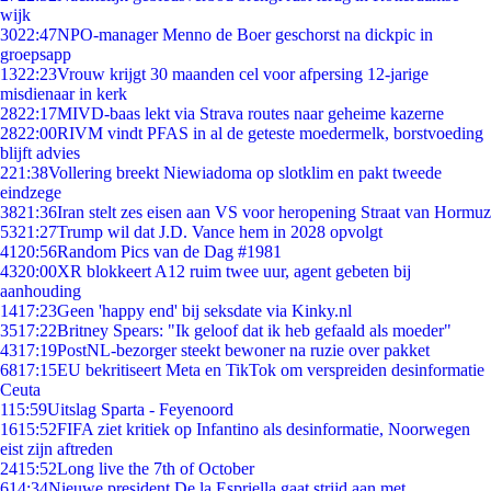
wijk
30
22:47
NPO-manager Menno de Boer geschorst na dickpic in
groepsapp
13
22:23
Vrouw krijgt 30 maanden cel voor afpersing 12-jarige
misdienaar in kerk
28
22:17
MIVD-baas lekt via Strava routes naar geheime kazerne
28
22:00
RIVM vindt PFAS in al de geteste moedermelk, borstvoeding
blijft advies
2
21:38
Vollering breekt Niewiadoma op slotklim en pakt tweede
eindzege
38
21:36
Iran stelt zes eisen aan VS voor heropening Straat van Hormuz
53
21:27
Trump wil dat J.D. Vance hem in 2028 opvolgt
41
20:56
Random Pics van de Dag #1981
43
20:00
XR blokkeert A12 ruim twee uur, agent gebeten bij
aanhouding
14
17:23
Geen 'happy end' bij seksdate via Kinky.nl
35
17:22
Britney Spears: "Ik geloof dat ik heb gefaald als moeder"
43
17:19
PostNL-bezorger steekt bewoner na ruzie over pakket
68
17:15
EU bekritiseert Meta en TikTok om verspreiden desinformatie
Ceuta
1
15:59
Uitslag Sparta - Feyenoord
16
15:52
FIFA ziet kritiek op Infantino als desinformatie, Noorwegen
eist zijn aftreden
24
15:52
Long live the 7th of October
6
14:34
Nieuwe president De la Espriella gaat strijd aan met