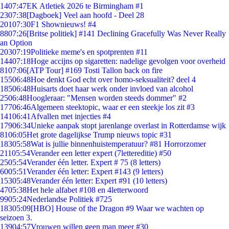
14
07:47
EK Atletiek 2026 te Birmingham #1
23
07:38
[Dagboek] Veel aan hoofd - Deel 28
201
07:30
F1 Shownieuws! #4
88
07:26
[Britse politiek] #141 Declining Gracefully Was Never Really
an Option
203
07:19
Politieke meme's en spotprenten #11
144
07:18
Hoge accijns op sigaretten: nadelige gevolgen voor overheid
81
07:06
[ATP Tour] #169 Tosti Tallon back on fire
155
06:48
Hoe denkt God echt over homo-seksualiteit? deel 4
185
06:48
Huisarts doet haar werk onder invloed van alcohol
25
06:48
Hoogleraar: "Mensen worden steeds dommer" #2
177
06:46
Algemeen steektopic, waar er een steekje los zit #3
141
06:41
Afvallen met injecties #4
179
06:34
Unieke aanpak stopt jarenlange overlast in Rotterdamse wijk
81
06:05
Het grote dagelijkse Trump nieuws topic #31
183
05:58
Wat is jullie binnenhuistemperatuur? #81 Horrorzomer
211
05:54
Verander een letter expert (7lettereditie) #50
25
05:54
Verander één letter. Expert # 75 (8 letters)
60
05:51
Verander één letter: Expert #143 (9 letters)
153
05:48
Verander één letter: Expert #91 (10 letters)
47
05:38
Het hele alfabet #108 en 4letterwoord
99
05:24
Nederlandse Politiek #725
183
05:09
[HBO] House of the Dragon #9 Waar we wachten op
seizoen 3.
139
04:57
Vrouwen willen geen man meer #30