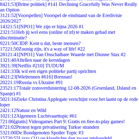
84
21:53
[Britse politiek] #141 Declining Gracefully Was Never Really
an Option
31
21:52
[Voorspellen] Voorspel de eindstand van de Eredivisie
2026/2027
143
21:51
[NPO1] We zijn er bijna 2026 #1
23
21:51
Heb jij wel eens (online of irl) te maken gehad met
discriminatie?
92
21:50
CIDP. Kent u dat, beste mensen?
172
21:50
Zuunig zijn, it's a way of life! #22
281
21:41
[NPO1] Van Onschatbare Waarde met Dionne Stax #2
13
21:40
Aftellen naar de kerstdagen
39
21:39
[Netflix #210] TUDUM
14
21:33
Ik wil een eigen politieke partij oprichten
46
21:23
[Wielrennen #616] Brennan!
202
21:19
Russia vs Ukraine #91
235
21:17
Totale zonsverduistering 12-08-2026 (Groenland, IJsland en
Spanje) #1
50
21:16
Zieke Christina Applegate verschijnt voor het laatst op de rode
loper
24
21:12
Natuur en Wild
10
21:12
Algemeen Luchtvaarttopic #61
7
21:06
[gratis] Videogames Part 9: Gratis en free-to-play games!
87
21:02
Protest tegen privatisering Turkse stranden
53
21:00
De Bondgenoten Spoiler Topic #3
157
20:55
Lizzy (21) op klaarlichte dag zwaar mishandeld