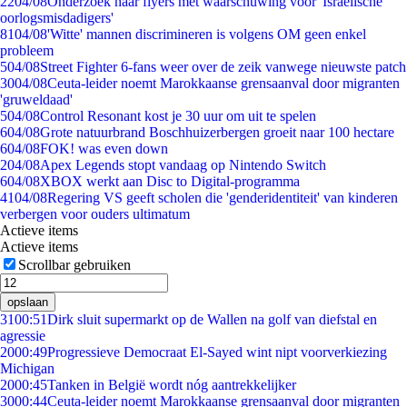
22
04/08
Onderzoek naar flyers met waarschuwing voor 'Israëlische
oorlogsmisdadigers'
81
04/08
'Witte' mannen discrimineren is volgens OM geen enkel
probleem
5
04/08
Street Fighter 6-fans weer over de zeik vanwege nieuwste patch
30
04/08
Ceuta-leider noemt Marokkaanse grensaanval door migranten
'gruweldaad'
5
04/08
Control Resonant kost je 30 uur om uit te spelen
6
04/08
Grote natuurbrand Boschhuizerbergen groeit naar 100 hectare
6
04/08
FOK! was even down
2
04/08
Apex Legends stopt vandaag op Nintendo Switch
6
04/08
XBOX werkt aan Disc to Digital-programma
41
04/08
Regering VS geeft scholen die 'genderidentiteit' van kinderen
verbergen voor ouders ultimatum
Actieve items
Actieve items
Scrollbar gebruiken
opslaan
31
00:51
Dirk sluit supermarkt op de Wallen na golf van diefstal en
agressie
20
00:49
Progressieve Democraat El-Sayed wint nipt voorverkiezing
Michigan
20
00:45
Tanken in België wordt nóg aantrekkelijker
30
00:44
Ceuta-leider noemt Marokkaanse grensaanval door migranten