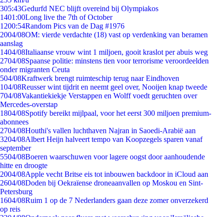
3
05:43
Gedurfd NEC blijft overeind bij Olympiakos
14
01:00
Long live the 7th of October
12
00:54
Random Pics van de Dag #1976
20
04/08
OM: vierde verdachte (18) vast op verdenking van beramen
aanslag
14
04/08
Italiaanse vrouw wint 1 miljoen, gooit kraslot per abuis weg
27
04/08
Spaanse politie: minstens tien voor terrorisme veroordeelden
onder migranten Ceuta
5
04/08
Kraftwerk brengt ruimteschip terug naar Eindhoven
1
04/08
Reusser wint tijdrit en neemt geel over, Nooijen knap tweede
7
04/08
Vakantiekiekje Verstappen en Wolff voedt geruchten over
Mercedes-overstap
18
04/08
Spotify bereikt mijlpaal, voor het eerst 300 miljoen premium-
abonnees
27
04/08
Houthi's vallen luchthaven Najran in Saoedi-Arabië aan
32
04/08
Albert Heijn halveert tempo van Koopzegels sparen vanaf
september
55
04/08
Boeren waarschuwen voor lagere oogst door aanhoudende
hitte en droogte
20
04/08
Apple vecht Britse eis tot inbouwen backdoor in iCloud aan
26
04/08
Doden bij Oekraïense droneaanvallen op Moskou en Sint-
Petersburg
16
04/08
Ruim 1 op de 7 Nederlanders gaan deze zomer onverzekerd
op reis