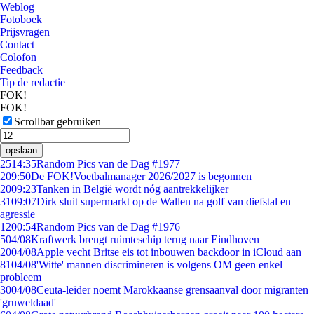
Weblog
Fotoboek
Prijsvragen
Contact
Colofon
Feedback
Tip de redactie
FOK!
FOK!
Scrollbar gebruiken
opslaan
25
14:35
Random Pics van de Dag #1977
2
09:50
De FOK!Voetbalmanager 2026/2027 is begonnen
20
09:23
Tanken in België wordt nóg aantrekkelijker
31
09:07
Dirk sluit supermarkt op de Wallen na golf van diefstal en
agressie
12
00:54
Random Pics van de Dag #1976
5
04/08
Kraftwerk brengt ruimteschip terug naar Eindhoven
20
04/08
Apple vecht Britse eis tot inbouwen backdoor in iCloud aan
81
04/08
'Witte' mannen discrimineren is volgens OM geen enkel
probleem
30
04/08
Ceuta-leider noemt Marokkaanse grensaanval door migranten
'gruweldaad'