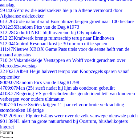
aanslag
59
14:06
Vrouw die asielzoekers hielp in Athene vermoord door
Afghaanse asielzoeker
6
13:26
Grote natuurbrand Boschhuizerbergen groeit naar 100 hectare
30
12:35
Random Pics van de Dag #1973
3
12:28
Gedurfd NEC blijft overeind bij Olympiakos
5
12:23
Kraftwerk brengt ruimteschip terug naar Eindhoven
5
12:04
Control Resonant kost je 30 uur om uit te spelen
1
11:47
Nieuwe XBOX Game Pass titels voor de eerste helft van de
maand augustus
7
10:24
Vakantiekiekje Verstappen en Wolff voedt geruchten over
Mercedes-overstap
32
10:21
Albert Heijn halveert tempo van Koopzegels sparen vanaf
september
80
09:07
Random Pics van de Dag #1798
47
09:07
Man (25) sterft nadat hij lijm als condoom gebruikt
41
08:27
Regering VS geeft scholen die 'genderidentiteit' van kinderen
verbergen voor ouders ultimatum
50
07:26
Twee Syriërs krijgen 11 jaar cel voor brute verkrachting
stomdronken 18-jarige
5
02:20
Street Fighter 6-fans weer over de zeik vanwege nieuwste patch
9
01:39
NL-alert na grote natuurbrand bij Oostrum, blushelikopters
ingezet
Forum
Forum