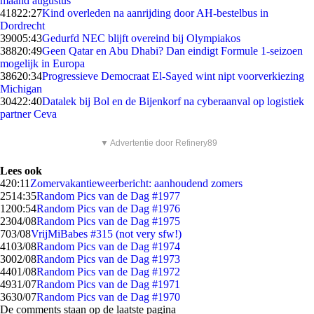
maand augustus
418
22:27
Kind overleden na aanrijding door AH-bestelbus in
Dordrecht
390
05:43
Gedurfd NEC blijft overeind bij Olympiakos
388
20:49
Geen Qatar en Abu Dhabi? Dan eindigt Formule 1-seizoen
mogelijk in Europa
386
20:34
Progressieve Democraat El-Sayed wint nipt voorverkiezing
Michigan
304
22:40
Datalek bij Bol en de Bijenkorf na cyberaanval op logistiek
partner Ceva
▼ Advertentie door Refinery89
Lees ook
4
20:11
Zomervakantieweerbericht: aanhoudend zomers
25
14:35
Random Pics van de Dag #1977
12
00:54
Random Pics van de Dag #1976
23
04/08
Random Pics van de Dag #1975
7
03/08
VrijMiBabes #315 (not very sfw!)
41
03/08
Random Pics van de Dag #1974
30
02/08
Random Pics van de Dag #1973
44
01/08
Random Pics van de Dag #1972
49
31/07
Random Pics van de Dag #1971
36
30/07
Random Pics van de Dag #1970
De comments staan op de laatste pagina