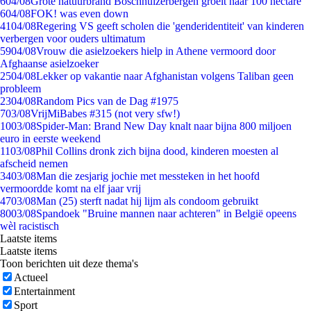
6
04/08
Grote natuurbrand Boschhuizerbergen groeit naar 100 hectare
6
04/08
FOK! was even down
41
04/08
Regering VS geeft scholen die 'genderidentiteit' van kinderen
verbergen voor ouders ultimatum
59
04/08
Vrouw die asielzoekers hielp in Athene vermoord door
Afghaanse asielzoeker
25
04/08
Lekker op vakantie naar Afghanistan volgens Taliban geen
probleem
23
04/08
Random Pics van de Dag #1975
7
03/08
VrijMiBabes #315 (not very sfw!)
10
03/08
Spider-Man: Brand New Day knalt naar bijna 800 miljoen
euro in eerste weekend
11
03/08
Phil Collins dronk zich bijna dood, kinderen moesten al
afscheid nemen
34
03/08
Man die zesjarig jochie met messteken in het hoofd
vermoordde komt na elf jaar vrij
47
03/08
Man (25) sterft nadat hij lijm als condoom gebruikt
80
03/08
Spandoek "Bruine mannen naar achteren" in België opeens
wèl racistisch
Laatste items
Laatste items
Toon berichten uit deze thema's
Actueel
Entertainment
Sport