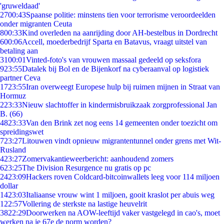
'gruweldaad'
27
00:43
Spaanse politie: minstens tien voor terrorisme veroordeelden
onder migranten Ceuta
8
00:33
Kind overleden na aanrijding door AH-bestelbus in Dordrecht
6
00:06
Accell, moederbedrijf Sparta en Batavus, vraagt uitstel van
betaling aan
31
00:01
Vinted-foto's van vrouwen massaal gedeeld op seksfora
9
23:55
Datalek bij Bol en de Bijenkorf na cyberaanval op logistiek
partner Ceva
17
23:55
Iran overweegt Europese hulp bij ruimen mijnen in Straat van
Hormuz
2
23:33
Nieuw slachtoffer in kindermisbruikzaak zorgprofessional Jan
B. (66)
48
23:33
Van den Brink zet nog eens 14 gemeenten onder toezicht om
spreidingswet
7
23:27
Litouwen vindt opnieuw migrantentunnel onder grens met Wit-
Rusland
4
23:27
Zomervakantieweerbericht: aanhoudend zomers
6
23:25
The Division Resurgence nu gratis op pc
24
23:09
Hackers roven Coldcard-bitcoinwallets leeg voor 114 miljoen
dollar
14
23:03
Italiaanse vrouw wint 1 miljoen, gooit kraslot per abuis weg
1
22:57
Vollering de sterkste na lastige heuvelrit
38
22:29
Doorwerken na AOW-leeftijd vaker vastgelegd in cao's, moet
werken na je 67e de norm worden?