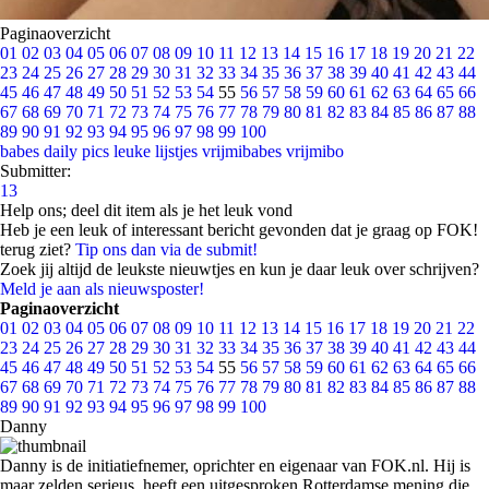
Paginaoverzicht
01
02
03
04
05
06
07
08
09
10
11
12
13
14
15
16
17
18
19
20
21
22
23
24
25
26
27
28
29
30
31
32
33
34
35
36
37
38
39
40
41
42
43
44
45
46
47
48
49
50
51
52
53
54
55
56
57
58
59
60
61
62
63
64
65
66
67
68
69
70
71
72
73
74
75
76
77
78
79
80
81
82
83
84
85
86
87
88
89
90
91
92
93
94
95
96
97
98
99
100
babes
daily pics
leuke lijstjes
vrijmibabes
vrijmibo
Submitter:
13
Help ons; deel dit item als je het leuk vond
Heb je een leuk of interessant bericht gevonden dat je graag op FOK!
terug ziet?
Tip ons dan via de submit!
Zoek jij altijd de leukste nieuwtjes en kun je daar leuk over schrijven?
Meld je aan als nieuwsposter!
Paginaoverzicht
01
02
03
04
05
06
07
08
09
10
11
12
13
14
15
16
17
18
19
20
21
22
23
24
25
26
27
28
29
30
31
32
33
34
35
36
37
38
39
40
41
42
43
44
45
46
47
48
49
50
51
52
53
54
55
56
57
58
59
60
61
62
63
64
65
66
67
68
69
70
71
72
73
74
75
76
77
78
79
80
81
82
83
84
85
86
87
88
89
90
91
92
93
94
95
96
97
98
99
100
Danny
Danny is de initiatiefnemer, oprichter en eigenaar van FOK.nl. Hij is
maar zelden serieus, heeft een uitgesproken Rotterdamse mening die