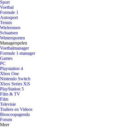
Sport
Voetbal
Formule 1
Autosport
Tennis
Wielrennen
Schaatsen
Wintersporten
Managerspelen
Voetbalmanager
Formule 1-manager
Games
PC
Playstation 4
Xbox One
Nintendo Switch
Xbox Series X|S
PlayStation 5
Film & TV
Film
Televisie
Trailers en Videos
Bioscoopagenda
Forum
Meer