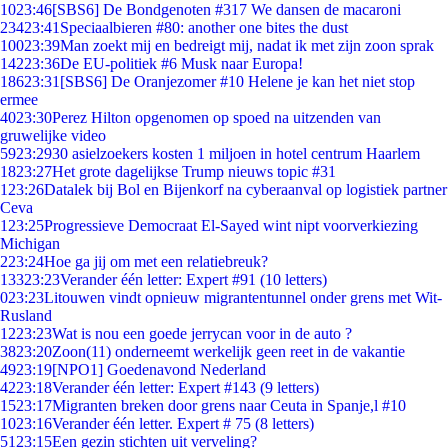
10
23:46
[SBS6] De Bondgenoten #317 We dansen de macaroni
234
23:41
Speciaalbieren #80: another one bites the dust
100
23:39
Man zoekt mij en bedreigt mij, nadat ik met zijn zoon sprak
142
23:36
De EU-politiek #6 Musk naar Europa!
186
23:31
[SBS6] De Oranjezomer #10 Helene je kan het niet stop
ermee
40
23:30
Perez Hilton opgenomen op spoed na uitzenden van
gruwelijke video
59
23:29
30 asielzoekers kosten 1 miljoen in hotel centrum Haarlem
18
23:27
Het grote dagelijkse Trump nieuws topic #31
1
23:26
Datalek bij Bol en Bijenkorf na cyberaanval op logistiek partner
Ceva
1
23:25
Progressieve Democraat El-Sayed wint nipt voorverkiezing
Michigan
2
23:24
Hoe ga jij om met een relatiebreuk?
133
23:23
Verander één letter: Expert #91 (10 letters)
0
23:23
Litouwen vindt opnieuw migrantentunnel onder grens met Wit-
Rusland
12
23:23
Wat is nou een goede jerrycan voor in de auto ?
38
23:20
Zoon(11) onderneemt werkelijk geen reet in de vakantie
49
23:19
[NPO1] Goedenavond Nederland
42
23:18
Verander één letter: Expert #143 (9 letters)
15
23:17
Migranten breken door grens naar Ceuta in Spanje,l #10
10
23:16
Verander één letter. Expert # 75 (8 letters)
51
23:15
Een gezin stichten uit verveling?