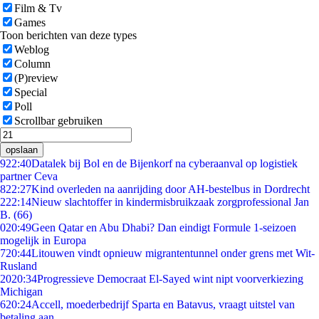
Film & Tv
Games
Toon berichten van deze types
Weblog
Column
(P)review
Special
Poll
Scrollbar gebruiken
opslaan
9
22:40
Datalek bij Bol en de Bijenkorf na cyberaanval op logistiek
partner Ceva
8
22:27
Kind overleden na aanrijding door AH-bestelbus in Dordrecht
2
22:14
Nieuw slachtoffer in kindermisbruikzaak zorgprofessional Jan
B. (66)
0
20:49
Geen Qatar en Abu Dhabi? Dan eindigt Formule 1-seizoen
mogelijk in Europa
7
20:44
Litouwen vindt opnieuw migrantentunnel onder grens met Wit-
Rusland
20
20:34
Progressieve Democraat El-Sayed wint nipt voorverkiezing
Michigan
6
20:24
Accell, moederbedrijf Sparta en Batavus, vraagt uitstel van
betaling aan