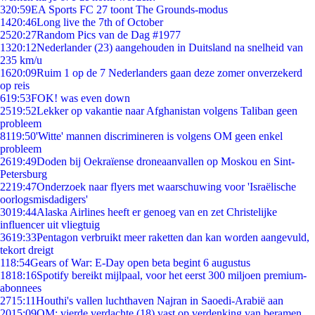
3
20:59
EA Sports FC 27 toont The Grounds-modus
14
20:46
Long live the 7th of October
25
20:27
Random Pics van de Dag #1977
13
20:12
Nederlander (23) aangehouden in Duitsland na snelheid van
235 km/u
16
20:09
Ruim 1 op de 7 Nederlanders gaan deze zomer onverzekerd
op reis
6
19:53
FOK! was even down
25
19:52
Lekker op vakantie naar Afghanistan volgens Taliban geen
probleem
81
19:50
'Witte' mannen discrimineren is volgens OM geen enkel
probleem
26
19:49
Doden bij Oekraïense droneaanvallen op Moskou en Sint-
Petersburg
22
19:47
Onderzoek naar flyers met waarschuwing voor 'Israëlische
oorlogsmisdadigers'
30
19:44
Alaska Airlines heeft er genoeg van en zet Christelijke
influencer uit vliegtuig
36
19:33
Pentagon verbruikt meer raketten dan kan worden aangevuld,
tekort dreigt
1
18:54
Gears of War: E-Day open beta begint 6 augustus
18
18:16
Spotify bereikt mijlpaal, voor het eerst 300 miljoen premium-
abonnees
27
15:11
Houthi's vallen luchthaven Najran in Saoedi-Arabië aan
20
15:09
OM: vierde verdachte (18) vast op verdenking van beramen