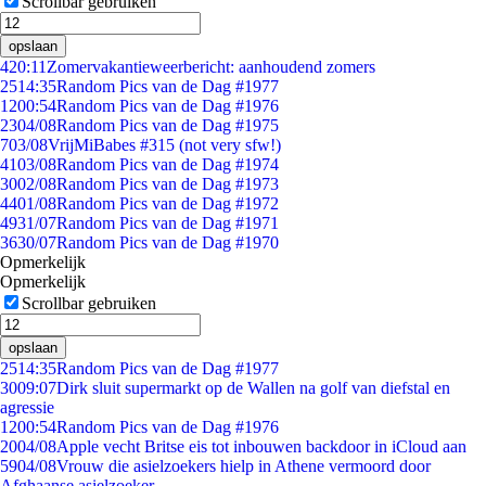
Scrollbar gebruiken
opslaan
4
20:11
Zomervakantieweerbericht: aanhoudend zomers
25
14:35
Random Pics van de Dag #1977
12
00:54
Random Pics van de Dag #1976
23
04/08
Random Pics van de Dag #1975
7
03/08
VrijMiBabes #315 (not very sfw!)
41
03/08
Random Pics van de Dag #1974
30
02/08
Random Pics van de Dag #1973
44
01/08
Random Pics van de Dag #1972
49
31/07
Random Pics van de Dag #1971
36
30/07
Random Pics van de Dag #1970
Opmerkelijk
Opmerkelijk
Scrollbar gebruiken
opslaan
25
14:35
Random Pics van de Dag #1977
30
09:07
Dirk sluit supermarkt op de Wallen na golf van diefstal en
agressie
12
00:54
Random Pics van de Dag #1976
20
04/08
Apple vecht Britse eis tot inbouwen backdoor in iCloud aan
59
04/08
Vrouw die asielzoekers hielp in Athene vermoord door
Afghaanse asielzoeker