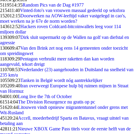
51195
14:35
Random Pics van de Dag #1977
2154
11:40
Vinted-foto's van vrouwen massaal gedeeld op seksfora
1520
12:15
Doorwerken na AOW-leeftijd vaker vastgelegd in cao's,
moet werken na je 67e de norm worden?
1436
12:52
Hackers roven Coldcard-bitcoinwallets leeg voor 114
miljoen dollar
1393
09:07
Dirk sluit supermarkt op de Wallen na golf van diefstal en
agressie
1306
09:47
Van den Brink zet nog eens 14 gemeenten onder toezicht
om spreidingswet
1183
09:29
Pentagon verbruikt meer raketten dan kan worden
aangevuld, tekort dreigt
1107
08:53
Nederlander (23) aangehouden in Duitsland na snelheid van
235 km/u
1055
09:23
Tanken in België wordt nóg aantrekkelijker
1052
09:40
Iran overweegt Europese hulp bij ruimen mijnen in Straat
van Hormuz
940
01:00
Long live the 7th of October
615
14:04
The Division Resurgence nu gratis op pc
516
20:44
Litouwen vindt opnieuw migrantentunnel onder grens met
Wit-Rusland
451
20:24
Accell, moederbedrijf Sparta en Batavus, vraagt uitstel van
betaling aan
428
11:21
Nieuwe XBOX Game Pass titels voor de eerste helft van de