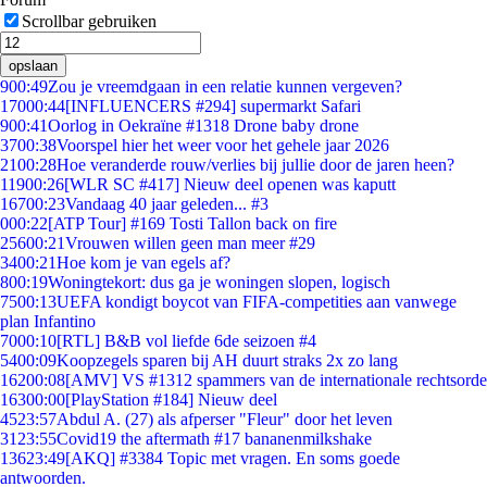
Scrollbar gebruiken
opslaan
9
00:49
Zou je vreemdgaan in een relatie kunnen vergeven?
170
00:44
[INFLUENCERS #294] supermarkt Safari
9
00:41
Oorlog in Oekraïne #1318 Drone baby drone
37
00:38
Voorspel hier het weer voor het gehele jaar 2026
21
00:28
Hoe veranderde rouw/verlies bij jullie door de jaren heen?
119
00:26
[WLR SC #417] Nieuw deel openen was kaputt
167
00:23
Vandaag 40 jaar geleden... #3
0
00:22
[ATP Tour] #169 Tosti Tallon back on fire
256
00:21
Vrouwen willen geen man meer #29
34
00:21
Hoe kom je van egels af?
8
00:19
Woningtekort: dus ga je woningen slopen, logisch
75
00:13
UEFA kondigt boycot van FIFA-competities aan vanwege
plan Infantino
70
00:10
[RTL] B&B vol liefde 6de seizoen #4
54
00:09
Koopzegels sparen bij AH duurt straks 2x zo lang
162
00:08
[AMV] VS #1312 spammers van de internationale rechtsorde
163
00:00
[PlayStation #184] Nieuw deel
45
23:57
Abdul A. (27) als afperser "Fleur" door het leven
31
23:55
Covid19 the aftermath #17 bananenmilkshake
136
23:49
[AKQ] #3384 Topic met vragen. En soms goede
antwoorden.