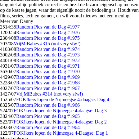
lang niet altijd politiek correct is en bezit de bizarre eigenschap mensen
op de kast te jagen, waar dat eigenlijk nooit de bedoeling is. Houdt van
films, series, tech en gamen, en wil vooral nieuws met een mening.
Meer van Danny
25
14:35
Random Pics van de Dag #1977
12
00:54
Random Pics van de Dag #1976
23
04/08
Random Pics van de Dag #1975
7
03/08
VrijMiBabes #315 (not very sfw!)
41
03/08
Random Pics van de Dag #1974
30
02/08
Random Pics van de Dag #1973
44
01/08
Random Pics van de Dag #1972
49
31/07
Random Pics van de Dag #1971
36
30/07
Random Pics van de Dag #1970
44
29/07
Random Pics van de Dag #1969
32
28/07
Random Pics van de Dag #1968
40
27/07
Random Pics van de Dag #1967
14
27/07
VrijMiBabes #314 (not very sfw!)
15
25/07
FOK!kers lopen de Nijmeegse 4-daagse: Dag 4
83
25/07
Random Pics van de Dag #1966
5
24/07
FOK!kers lopen de Nijmeegse 4-daagse: Dag 3
38
24/07
Random Pics van de Dag #1965
5
23/07
FOK!kers lopen de Nijmeegse 4-daagse: Dag 2
49
23/07
Random Pics van de Dag #1964
1
22/07
FOK!kers lopen de Nijmeegse 4-Daagse: Dag 1
Meest gelezen