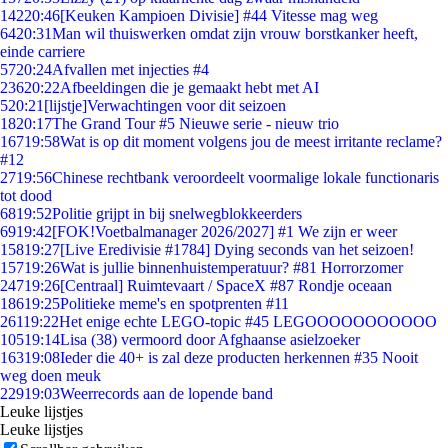
142
20:46
[Keuken Kampioen Divisie] #44 Vitesse mag weg
64
20:31
Man wil thuiswerken omdat zijn vrouw borstkanker heeft,
einde carriere
57
20:24
Afvallen met injecties #4
236
20:22
Afbeeldingen die je gemaakt hebt met AI
5
20:21
[lijstje]Verwachtingen voor dit seizoen
18
20:17
The Grand Tour #5 Nieuwe serie - nieuw trio
167
19:58
Wat is op dit moment volgens jou de meest irritante reclame?
#12
27
19:56
Chinese rechtbank veroordeelt voormalige lokale functionaris
tot dood
68
19:52
Politie grijpt in bij snelwegblokkeerders
69
19:42
[FOK!Voetbalmanager 2026/2027] #1 We zijn er weer
158
19:27
[Live Eredivisie #1784] Dying seconds van het seizoen!
157
19:26
Wat is jullie binnenhuistemperatuur? #81 Horrorzomer
247
19:26
[Centraal] Ruimtevaart / SpaceX #87 Rondje oceaan
186
19:25
Politieke meme's en spotprenten #11
261
19:22
Het enige echte LEGO-topic #45 LEGOOOOOOOOOOO
105
19:14
Lisa (38) vermoord door Afghaanse asielzoeker
163
19:08
Ieder die 40+ is zal deze producten herkennen #35 Nooit
weg doen meuk
229
19:03
Weerrecords aan de lopende band
Leuke lijstjes
Leuke lijstjes