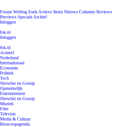
Forum
Weblog
Zoek
Actieve Items
Nieuws
Columns
Reviews
Previews
Specials
Archief
Inloggen
fok.nl
Inloggen
fok.nl
Actueel
Nederland
Internationaal
Economie
Politiek
Tech
Showbiz en Gossip
Opmerkelijk
Entertainment
Showbiz en Gossip
Muziek
Film
Televisie
Media & Cultuur
Bioscoopagenda