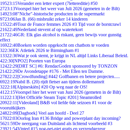
195
23:15
Verander een letter expert (7lettereditie) #50
27
23:13
Voorspel hier het weer van Juli 2026 (gemeten in de Bilt)
149
23:08
"Niche"-historische producten in de supermarkt
97
23:06
Jan B. (66) misbruikt zeker 14 kinderen
155
22:49
Tour de France femmes 2026 #3 Tijd voor de borstcrawl
216
22:49
Nederland stevent af op watertekort
217
22:46
GR: Elk glas alcohol is riskant, geen bewijs voor gunstig
effect
169
22:40
Boeken worden opgekocht om chatbots te voeden
3
22:36
EK Atletiek 2026 te Birmingham #1
133
22:36
Wat je ook stemt, je krijgt in NL altijd Links Liberaal Beleid.
4
22:30
[NPO2] Poorten van Europa
124
22:29
[DRT SC] #6: RendacGoden sponsored by TONZON
214
22:29
De Avondetappe #176 - Met Ellen ten Damme.
278
22:22
[Crowdfunding] #442 Golfbanen en betere projecten.....
69
22:19
Nabil B. (20) rijdt fietser aan tijdens dollemansrit
32
22:18
[Alpineskiën] #20 Op weg naar de OS!
41
22:15
Voorspel hier het weer van Juni 2026 (gemeten in de Bilt)
112
22:13
[Het Officiële Steam Topic #201] Steamrolled
209
22:11
[Videoland] B&B vol liefde 6de seizoen #1 voor de
vooruitkijkers
248
22:09
[Dagboek] Veel aan hoofd - Deel 27
170
22:03
Oorlog Iran #136 Bridge and powerplant day incoming?
56
21:59
De neergang van Duitsland als lichtend voorbeeld #3
239
21:54
Vinted #15 nog-net-niet gratis en verzendgezeur