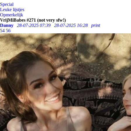
Special
Leuke lijstjes
Opmerkelijk
VrijMiBabes #271 (not very sfw!)
Danny
28-07-2025 07:39
28-07-2025 16:28
print
54
56