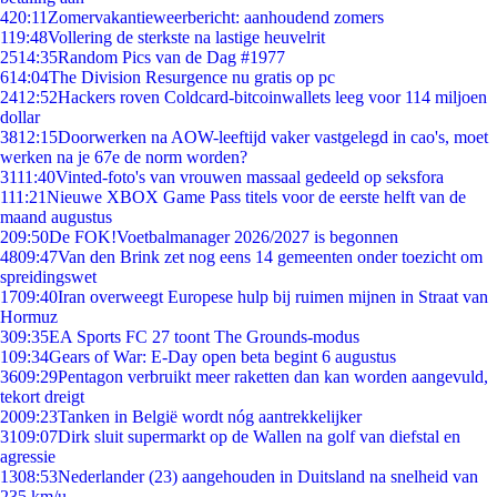
4
20:11
Zomervakantieweerbericht: aanhoudend zomers
1
19:48
Vollering de sterkste na lastige heuvelrit
25
14:35
Random Pics van de Dag #1977
6
14:04
The Division Resurgence nu gratis op pc
24
12:52
Hackers roven Coldcard-bitcoinwallets leeg voor 114 miljoen
dollar
38
12:15
Doorwerken na AOW-leeftijd vaker vastgelegd in cao's, moet
werken na je 67e de norm worden?
31
11:40
Vinted-foto's van vrouwen massaal gedeeld op seksfora
1
11:21
Nieuwe XBOX Game Pass titels voor de eerste helft van de
maand augustus
2
09:50
De FOK!Voetbalmanager 2026/2027 is begonnen
48
09:47
Van den Brink zet nog eens 14 gemeenten onder toezicht om
spreidingswet
17
09:40
Iran overweegt Europese hulp bij ruimen mijnen in Straat van
Hormuz
3
09:35
EA Sports FC 27 toont The Grounds-modus
1
09:34
Gears of War: E-Day open beta begint 6 augustus
36
09:29
Pentagon verbruikt meer raketten dan kan worden aangevuld,
tekort dreigt
20
09:23
Tanken in België wordt nóg aantrekkelijker
31
09:07
Dirk sluit supermarkt op de Wallen na golf van diefstal en
agressie
13
08:53
Nederlander (23) aangehouden in Duitsland na snelheid van
235 km/u