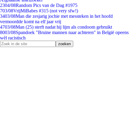
23
04/08
Random Pics van de Dag #1975
7
03/08
VrijMiBabes #315 (not very sfw!)
34
03/08
Man die zesjarig jochie met messteken in het hoofd
vermoordde komt na elf jaar vrij
47
03/08
Man (25) sterft nadat hij lijm als condoom gebruikt
80
03/08
Spandoek "Bruine mannen naar achteren" in België opeens
wèl racistisch