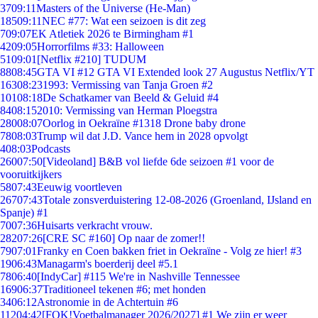
37
09:11
Masters of the Universe (He-Man)
185
09:11
NEC #77: Wat een seizoen is dit zeg
7
09:07
EK Atletiek 2026 te Birmingham #1
42
09:05
Horrorfilms #33: Halloween
51
09:01
[Netflix #210] TUDUM
88
08:45
GTA VI #12 GTA VI Extended look 27 Augustus Netflix/YT
163
08:23
1993: Vermissing van Tanja Groen #2
101
08:18
De Schatkamer van Beeld & Geluid #4
84
08:15
2010: Vermissing van Herman Ploegstra
280
08:07
Oorlog in Oekraïne #1318 Drone baby drone
78
08:03
Trump wil dat J.D. Vance hem in 2028 opvolgt
4
08:03
Podcasts
260
07:50
[Videoland] B&B vol liefde 6de seizoen #1 voor de
vooruitkijkers
58
07:43
Eeuwig voortleven
267
07:43
Totale zonsverduistering 12-08-2026 (Groenland, IJsland en
Spanje) #1
70
07:36
Huisarts verkracht vrouw.
282
07:26
[CRE SC #160] Op naar de zomer!!
79
07:01
Franky en Coen bakken friet in Oekraïne - Volg ze hier! #3
19
06:43
Managarm's boerderij deel #5.1
78
06:40
[IndyCar] #115 We're in Nashville Tennessee
169
06:37
Traditioneel tekenen #6; met honden
34
06:12
Astronomie in de Achtertuin #6
112
04:42
[FOK!Voetbalmanager 2026/2027] #1 We zijn er weer