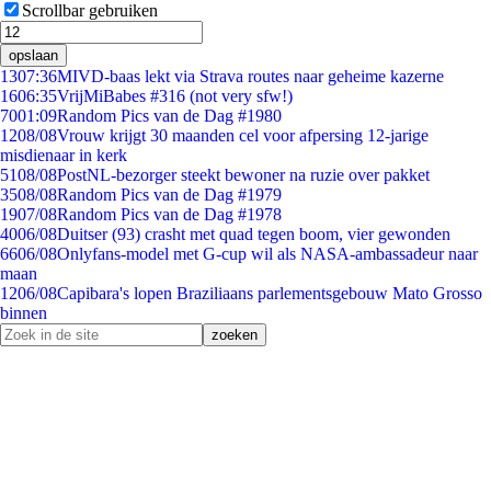
Scrollbar gebruiken
opslaan
13
07:36
MIVD-baas lekt via Strava routes naar geheime kazerne
16
06:35
VrijMiBabes #316 (not very sfw!)
70
01:09
Random Pics van de Dag #1980
12
08/08
Vrouw krijgt 30 maanden cel voor afpersing 12-jarige
misdienaar in kerk
51
08/08
PostNL-bezorger steekt bewoner na ruzie over pakket
35
08/08
Random Pics van de Dag #1979
19
07/08
Random Pics van de Dag #1978
40
06/08
Duitser (93) crasht met quad tegen boom, vier gewonden
66
06/08
Onlyfans-model met G-cup wil als NASA-ambassadeur naar
maan
12
06/08
Capibara's lopen Braziliaans parlementsgebouw Mato Grosso
binnen