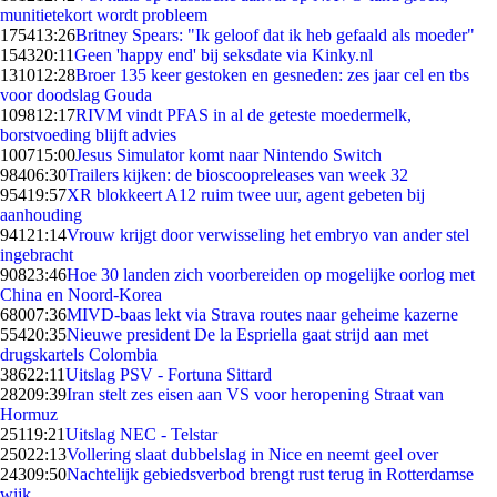
munitietekort wordt probleem
1754
13:26
Britney Spears: "Ik geloof dat ik heb gefaald als moeder"
1543
20:11
Geen 'happy end' bij seksdate via Kinky.nl
1310
12:28
Broer 135 keer gestoken en gesneden: zes jaar cel en tbs
voor doodslag Gouda
1098
12:17
RIVM vindt PFAS in al de geteste moedermelk,
borstvoeding blijft advies
1007
15:00
Jesus Simulator komt naar Nintendo Switch
984
06:30
Trailers kijken: de bioscoopreleases van week 32
954
19:57
XR blokkeert A12 ruim twee uur, agent gebeten bij
aanhouding
941
21:14
Vrouw krijgt door verwisseling het embryo van ander stel
ingebracht
908
23:46
Hoe 30 landen zich voorbereiden op mogelijke oorlog met
China en Noord-Korea
680
07:36
MIVD-baas lekt via Strava routes naar geheime kazerne
554
20:35
Nieuwe president De la Espriella gaat strijd aan met
drugskartels Colombia
386
22:11
Uitslag PSV - Fortuna Sittard
282
09:39
Iran stelt zes eisen aan VS voor heropening Straat van
Hormuz
251
19:21
Uitslag NEC - Telstar
250
22:13
Vollering slaat dubbelslag in Nice en neemt geel over
243
09:50
Nachtelijk gebiedsverbod brengt rust terug in Rotterdamse
wijk