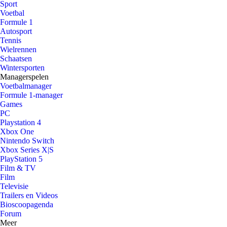
Sport
Voetbal
Formule 1
Autosport
Tennis
Wielrennen
Schaatsen
Wintersporten
Managerspelen
Voetbalmanager
Formule 1-manager
Games
PC
Playstation 4
Xbox One
Nintendo Switch
Xbox Series X|S
PlayStation 5
Film & TV
Film
Televisie
Trailers en Videos
Bioscoopagenda
Forum
Meer