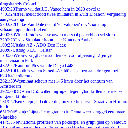
drugskartels Colombia
49
05:28
Trump wil dat J.D. Vance hem in 2028 opvolgt
74
05:24
Israël meldt dood twee militairen in Zuid-Libanon, vergelding
aangekondigd
57
02:32
Dikke Van Dale neemt 'vulvalippen' op: 'stigma op
schaamlippen doorbreken'
40
00:59
Vinted-foto's van vrouwen massaal gedeeld op seksfora
22
00:28
Jesus Simulator komt naar Nintendo Switch
1
00:25
Uitslag AZ - ADO Den Haag
3
00:07
Uitslag NEC - Telstar
12
00:05
Vrouw krijgt 30 maanden cel voor afpersing 12-jarige
misdienaar in kerk
43
22:22
Random Pics van de Dag #1448
43
22:19
Houthi's vallen Saoedi-Arabië en Jemen aan, dreigen met
blokkade olieroute
26
21:30
Wegpiraat scheurt met 146 km/u door het centrum van
Amsterdam
39
20:08
CDA en D66 willen ingrijpen tegen 'gluurbrillen' die mensen
ongemerkt filmen
13
19:52
Benzineprijs daalt verder, onzekerheid over Straat van Hormuz
blijft
63
19:04
Spanje: bijna alle migranten in Ceuta weer teruggekeerd naar
Marokko
4
17:13
Niewiadoma profiteert van pokerspel en grijpt geel op Ventoux
7
16:10
Aanhoudende droogte veroorzaakt scheuren in dijken Zuid-