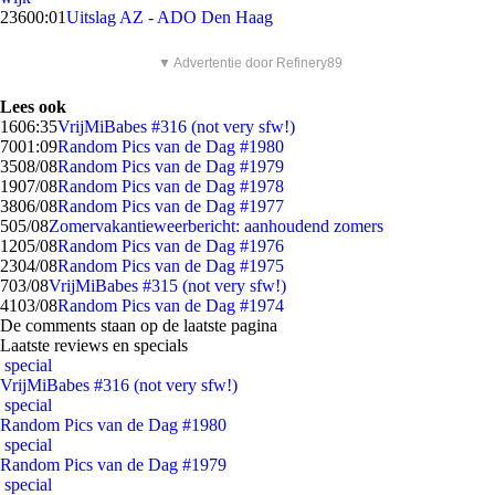
236
00:01
Uitslag AZ - ADO Den Haag
▼ Advertentie door Refinery89
Lees ook
16
06:35
VrijMiBabes #316 (not very sfw!)
70
01:09
Random Pics van de Dag #1980
35
08/08
Random Pics van de Dag #1979
19
07/08
Random Pics van de Dag #1978
38
06/08
Random Pics van de Dag #1977
5
05/08
Zomervakantieweerbericht: aanhoudend zomers
12
05/08
Random Pics van de Dag #1976
23
04/08
Random Pics van de Dag #1975
7
03/08
VrijMiBabes #315 (not very sfw!)
41
03/08
Random Pics van de Dag #1974
De comments staan op de laatste pagina
Laatste reviews en specials
special
VrijMiBabes #316 (not very sfw!)
special
Random Pics van de Dag #1980
special
Random Pics van de Dag #1979
special