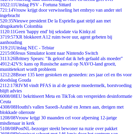
10
22:11
Uitslag PSV - Fortuna Sittard
7
21:14
Vrouw krijgt door verwisseling het embryo van ander stel
ingebracht
5
20:35
Nieuwe president De la Espriella gaat strijd aan met
drugskartels Colombia
11
20:11
Geen 'happy end' bij seksdate via Kinky.nl
37
19:57
XR blokkeert A12 ruim twee uur, agent gebeten bij
aanhouding
3
19:21
Uitslag NEC - Telstar
22
15:00
Jesus Simulator komt naar Nintendo Switch
31
13:26
Britney Spears: "Ik geloof dat ik heb gefaald als moeder"
49
12:42
VS: kans op Russische aanval op NAVO-land groeit,
munitietekort wordt probleem
12
12:28
Broer 135 keer gestoken en gesneden: zes jaar cel en tbs voor
doodslag Gouda
21
12:17
RIVM vindt PFAS in al de geteste moedermelk, borstvoeding
blijft advies
60
08/08
EU bekritiseert Meta en TikTok om verspreiden desinformatie
Ceuta
43
08/08
Houthi's vallen Saoedi-Arabië en Jemen aan, dreigen met
blokkade olieroute
12
08/08
Vrouw krijgt 30 maanden cel voor afpersing 12-jarige
misdienaar in kerk
51
08/08
PostNL-bezorger steekt bewoner na ruzie over pakket
26
08/08
Wegpiraat scheurt met 146 km/u door het centrum van