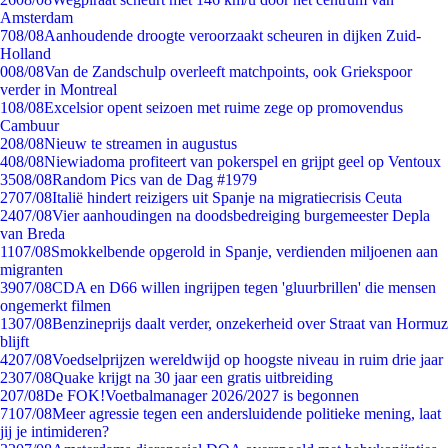
Amsterdam
7
08/08
Aanhoudende droogte veroorzaakt scheuren in dijken Zuid-
Holland
0
08/08
Van de Zandschulp overleeft matchpoints, ook Griekspoor
verder in Montreal
1
08/08
Excelsior opent seizoen met ruime zege op promovendus
Cambuur
2
08/08
Nieuw te streamen in augustus
4
08/08
Niewiadoma profiteert van pokerspel en grijpt geel op Ventoux
35
08/08
Random Pics van de Dag #1979
27
07/08
Italië hindert reizigers uit Spanje na migratiecrisis Ceuta
24
07/08
Vier aanhoudingen na doodsbedreiging burgemeester Depla
van Breda
11
07/08
Smokkelbende opgerold in Spanje, verdienden miljoenen aan
migranten
39
07/08
CDA en D66 willen ingrijpen tegen 'gluurbrillen' die mensen
ongemerkt filmen
13
07/08
Benzineprijs daalt verder, onzekerheid over Straat van Hormuz
blijft
42
07/08
Voedselprijzen wereldwijd op hoogste niveau in ruim drie jaar
23
07/08
Quake krijgt na 30 jaar een gratis uitbreiding
2
07/08
De FOK!Voetbalmanager 2026/2027 is begonnen
71
07/08
Meer agressie tegen een andersluidende politieke mening, laat
jij je intimideren?