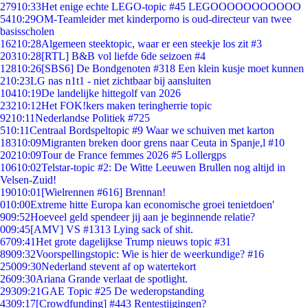
279
10:33
Het enige echte LEGO-topic #45 LEGOOOOOOOOOOO
54
10:29
OM-Teamleider met kinderporno is oud-directeur van twee
basisscholen
162
10:28
Algemeen steektopic, waar er een steekje los zit #3
203
10:28
[RTL] B&B vol liefde 6de seizoen #4
128
10:26
[SBS6] De Bondgenoten #318 Een klein kusje moet kunnen
2
10:23
LG nas n1t1 - niet zichtbaar bij aansluiten
104
10:19
De landelijke hittegolf van 2026
232
10:12
Het FOK!kers maken teringherrie topic
92
10:11
Nederlandse Politiek #725
5
10:11
Centraal Bordspeltopic #9 Waar we schuiven met karton
183
10:09
Migranten breken door grens naar Ceuta in Spanje,l #10
202
10:09
Tour de France femmes 2026 #5 Lollergps
106
10:02
Telstar-topic #2: De Witte Leeuwen Brullen nog altijd in
Velsen-Zuid!
190
10:01
[Wielrennen #616] Brennan!
0
10:00
Extreme hitte Europa kan economische groei tenietdoen'
9
09:52
Hoeveel geld spendeer jij aan je beginnende relatie?
0
09:45
[AMV] VS #1313 Lying sack of shit.
67
09:41
Het grote dagelijkse Trump nieuws topic #31
89
09:32
Voorspellingstopic: Wie is hier de weerkundige? #16
250
09:30
Nederland stevent af op watertekort
26
09:30
Ariana Grande verlaat de spotlight.
293
09:21
GAE Topic #25 De wederopstanding
43
09:17
[Crowdfunding] #443 Rentestijgingen?