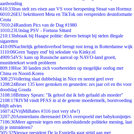
aanhouding
6
10:33
Iran stelt zes eisen aan VS voor heropening Straat van Hormuz
60
10:26
EU bekritiseert Meta en TikTok om verspreiden desinformatie
Ceuta
70
10:24
Random Pics van de Dag #1980
10
10:23
Uitslag PSV - Fortuna Sittard
2
10:13
Inbraak bij Haagse politie: dieven betrapt bij stelen illegale
sigaretten
4
10:09
Nachtelijk gebiedsverbod brengt rust terug in Rotterdamse wijk
11
10:06
Geen 'happy end' bij seksdate via Kinky.nl
49
09:54
VS: kans op Russische aanval op NAVO-land groeit,
munitietekort wordt probleem
8
09:19
Hoe 30 landen zich voorbereiden op mogelijke oorlog met
China en Noord-Korea
3
08:25
Vollering slaat dubbelslag in Nice en neemt geel over
12
08:24
Broer 135 keer gestoken en gesneden: zes jaar cel en tbs voor
doodslag Gouda
31
08:18
Britney Spears: "Ik geloof dat ik heb gefaald als moeder"
21
08:17
RIVM vindt PFAS in al de geteste moedermelk, borstvoeding
blijft advies
16
07:42
VrijMiBabes #316 (not very sfw!)
32
07:20
Amsterdams dierenasiel DOA overspoeld met babykonijntjes
71
06:36
Meer agressie tegen een andersluidende politieke mening, laat
jij je intimideren?
5
05:32
Nieuwe president De la Espriella gaat strijd aan met