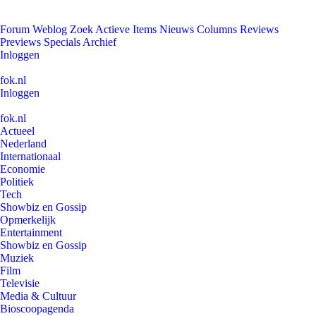
Forum
Weblog
Zoek
Actieve Items
Nieuws
Columns
Reviews
Previews
Specials
Archief
Inloggen
fok.nl
Inloggen
fok.nl
Actueel
Nederland
Internationaal
Economie
Politiek
Tech
Showbiz en Gossip
Opmerkelijk
Entertainment
Showbiz en Gossip
Muziek
Film
Televisie
Media & Cultuur
Bioscoopagenda