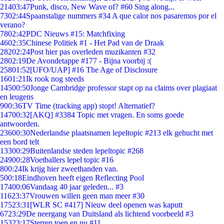
214
03:47
Punk, disco, New Wave of? #60 Sing along...
73
02:44
Spaanstalige nummers #34 A que calor nos pasaremos por el
verano?
78
02:42
PDC Nieuws #15: Matchfixing
46
02:35
Chinese Politiek #1 - Het Pad van de Draak
282
02:24
Post hier pas overleden muzikanten #32
28
02:19
De Avondetappe #177 - Bijna voorbij :(
258
01:52
[UFO/UAP] #16 The Age of Disclosure
16
01:21
Ik rook nog steeds
145
00:50
Jonge Cambridge professor stapt op na claims over plagiaat
en leugens
9
00:36
TV Time (tracking app) stopt! Alternatief?
147
00:32
[AKQ] #3384 Topic met vragen. En soms goede
antwoorden.
236
00:30
Nederlandse plaatsnamen lepeltopic #213 elk gehucht met
een bord telt
133
00:29
Buitenlandse steden lepeltopic #268
249
00:28
Voetballers lepel topic #16
8
00:24
Ik krijg hier zweethanden van.
5
00:18
Eindhoven heeft eigen Reflecting Pool
174
00:06
Vandaag 40 jaar geleden... #3
116
23:37
Vrouwen willen geen man meer #30
175
23:31
[WLR SC #417] Nieuw deel openen was kaputt
67
23:29
De neergang van Duitsland als lichtend voorbeeld #3
153
23:17
Sterren toen en nu #11