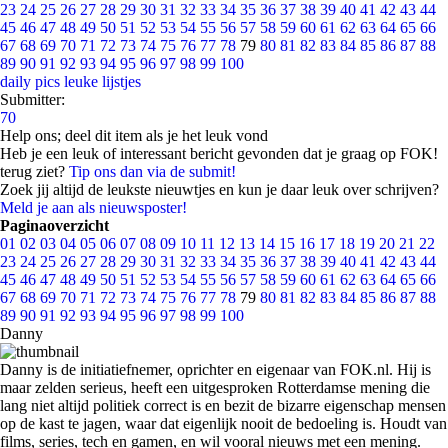
23
24
25
26
27
28
29
30
31
32
33
34
35
36
37
38
39
40
41
42
43
44
45
46
47
48
49
50
51
52
53
54
55
56
57
58
59
60
61
62
63
64
65
66
67
68
69
70
71
72
73
74
75
76
77
78
79
80
81
82
83
84
85
86
87
88
89
90
91
92
93
94
95
96
97
98
99
100
daily pics
leuke lijstjes
Submitter:
70
Help ons; deel dit item als je het leuk vond
Heb je een leuk of interessant bericht gevonden dat je graag op FOK!
terug ziet?
Tip ons dan via de submit!
Zoek jij altijd de leukste nieuwtjes en kun je daar leuk over schrijven?
Meld je aan als nieuwsposter!
Paginaoverzicht
01
02
03
04
05
06
07
08
09
10
11
12
13
14
15
16
17
18
19
20
21
22
23
24
25
26
27
28
29
30
31
32
33
34
35
36
37
38
39
40
41
42
43
44
45
46
47
48
49
50
51
52
53
54
55
56
57
58
59
60
61
62
63
64
65
66
67
68
69
70
71
72
73
74
75
76
77
78
79
80
81
82
83
84
85
86
87
88
89
90
91
92
93
94
95
96
97
98
99
100
Danny
Danny is de initiatiefnemer, oprichter en eigenaar van FOK.nl. Hij is
maar zelden serieus, heeft een uitgesproken Rotterdamse mening die
lang niet altijd politiek correct is en bezit de bizarre eigenschap mensen
op de kast te jagen, waar dat eigenlijk nooit de bedoeling is. Houdt van
films, series, tech en gamen, en wil vooral nieuws met een mening.