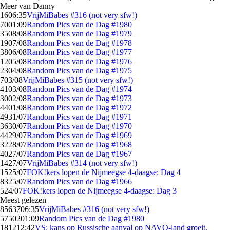
Meer van Danny
16
06:35
VrijMiBabes #316 (not very sfw!)
70
01:09
Random Pics van de Dag #1980
35
08/08
Random Pics van de Dag #1979
19
07/08
Random Pics van de Dag #1978
38
06/08
Random Pics van de Dag #1977
12
05/08
Random Pics van de Dag #1976
23
04/08
Random Pics van de Dag #1975
7
03/08
VrijMiBabes #315 (not very sfw!)
41
03/08
Random Pics van de Dag #1974
30
02/08
Random Pics van de Dag #1973
44
01/08
Random Pics van de Dag #1972
49
31/07
Random Pics van de Dag #1971
36
30/07
Random Pics van de Dag #1970
44
29/07
Random Pics van de Dag #1969
32
28/07
Random Pics van de Dag #1968
40
27/07
Random Pics van de Dag #1967
14
27/07
VrijMiBabes #314 (not very sfw!)
15
25/07
FOK!kers lopen de Nijmeegse 4-daagse: Dag 4
83
25/07
Random Pics van de Dag #1966
5
24/07
FOK!kers lopen de Nijmeegse 4-daagse: Dag 3
Meest gelezen
85637
06:35
VrijMiBabes #316 (not very sfw!)
57502
01:09
Random Pics van de Dag #1980
1812
12:42
VS: kans op Russische aanval op NAVO-land groeit,