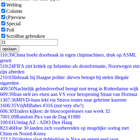
Weblog
Column
(P)review
Special
Poll
Scrollbar gebruiken
opslaan
1
10:39
China boekt doorbraak in eigen chipmachines, druk op ASML
groeit
5
10:24
FIFA ziet kritiek op Infantino als desinformatie, Noorwegen eist
zijn aftreden
2
10:03
Inbraak bij Haagse politie: dieven betrapt bij stelen illegale
sigaretten
4
09:50
Nachtelijk gebiedsverbod brengt rust terug in Rotterdamse wijk
6
09:39
Iran stelt zes eisen aan VS voor heropening Straat van Hormuz
13
07:36
MIVD-baas lekt via Strava routes naar geheime kazerne
16
06:35
VrijMiBabes #316 (not very sfw!)
6
06:30
Trailers kijken: de bioscoopreleases van week 32
70
01:09
Random Pics van de Dag #1980
1
00:01
Uitslag AZ - ADO Den Haag
8
23:46
Hoe 30 landen zich voorbereiden op mogelijke oorlog met
China en Noord-Korea
3
22:13
Vollering slaat dubbelslag in Nice en neemt geel over