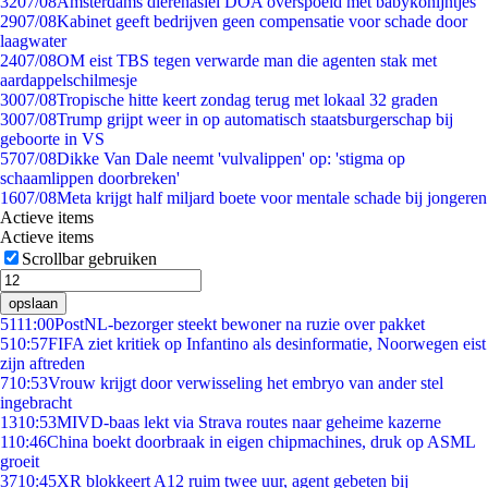
32
07/08
Amsterdams dierenasiel DOA overspoeld met babykonijntjes
29
07/08
Kabinet geeft bedrijven geen compensatie voor schade door
laagwater
24
07/08
OM eist TBS tegen verwarde man die agenten stak met
aardappelschilmesje
30
07/08
Tropische hitte keert zondag terug met lokaal 32 graden
30
07/08
Trump grijpt weer in op automatisch staatsburgerschap bij
geboorte in VS
57
07/08
Dikke Van Dale neemt 'vulvalippen' op: 'stigma op
schaamlippen doorbreken'
16
07/08
Meta krijgt half miljard boete voor mentale schade bij jongeren
Actieve items
Actieve items
Scrollbar gebruiken
opslaan
51
11:00
PostNL-bezorger steekt bewoner na ruzie over pakket
5
10:57
FIFA ziet kritiek op Infantino als desinformatie, Noorwegen eist
zijn aftreden
7
10:53
Vrouw krijgt door verwisseling het embryo van ander stel
ingebracht
13
10:53
MIVD-baas lekt via Strava routes naar geheime kazerne
1
10:46
China boekt doorbraak in eigen chipmachines, druk op ASML
groeit
37
10:45
XR blokkeert A12 ruim twee uur, agent gebeten bij