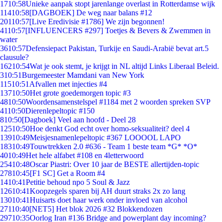
17
10:58
Unieke aanpak stopt jarenlange overlast in Rotterdamse wijk
114
10:58
[DAGBOEK] De weg naar balans #12
201
10:57
[Live Eredivisie #1786] We zijn begonnen!
41
10:57
[INFLUENCERS #297] Toetjes & Bevers & Zwemmen in
water
36
10:57
Defensiepact Pakistan, Turkije en Saudi-Arabië bevat art.5
clausule?
162
10:54
Wat je ook stemt, je krijgt in NL altijd Links Liberaal Beleid.
3
10:51
Burgemeester Mamdani van New York
115
10:51
Afvallen met injecties #4
137
10:50
Het grote goedemorgen topic #3
48
10:50
Woordensamenstelspel #1184 met 2 woorden spreken SVP
41
10:50
Dierenlepeltopic #150
8
10:50
[Dagboek] Veel aan hoofd - Deel 28
125
10:50
Hoe denkt God echt over homo-seksualiteit? deel 4
139
10:49
Meisjesnamenlepeltopic #367 LOOOOL LAPO
183
10:49
Touwtrekken 2.0 #636 - Team 1 beste team *G* *O*
40
10:49
Het hele alfabet #108 en 4letterwoord
254
10:48
Oscar Piastri: Over 10 jaar de BESTE allertijden-topic
278
10:45
[F1 SC] Get a Room #4
14
10:41
Petitie behoud npo 5 Soul & Jazz
126
10:41
Koopzegels sparen bij AH duurt straks 2x zo lang
130
10:41
Huisarts doet haar werk onder invloed van alcohol
271
10:40
[NET5] Het blok 2026 #32 Blokkendozen
297
10:35
Oorlog Iran #136 Bridge and powerplant day incoming?