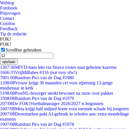
Weblog
Fotoboek
Prijsvragen
Contact
Colofon
Feedback
Tip de redactie
FOK!
FOK!
Scrollbar gebruiken
opslaan
13
07:36
MIVD-baas lekt via Strava routes naar geheime kazerne
16
06:35
VrijMiBabes #316 (not very sfw!)
70
01:09
Random Pics van de Dag #1980
12
08/08
Vrouw krijgt 30 maanden cel voor afpersing 12-jarige
misdienaar in kerk
51
08/08
PostNL-bezorger steekt bewoner na ruzie over pakket
35
08/08
Random Pics van de Dag #1979
2
07/08
De FOK!Voetbalmanager 2026/2027 is begonnen
16
07/08
Meta krijgt half miljard boete voor mentale schade bij jongeren
20
07/08
Denemarken pakt AI-gebruik in scholen aan: extra mondelinge
examens
19
07/08
Random Pics van de Dag #1978