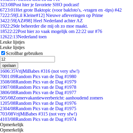
3
23:08
Post hier je favoriete SHO podcast!
67
23:01
Het grote Baktopic (voor bakfoto's, -vragen en -tips) #42
72
22:59
[Lil Kleine#12] Nieuwe afleveringen op Prime
34
22:59
[AZ#98] Heel Nederland achter AZ
19
22:29
de beheerder die mij oh zo moe maakt.
185
22:22
Post hier zo vaak mogelijk om 22:22 uur #76
126
22:13
Nederland toen
Leuke lijstjes
Leuke lijstjes
Scrollbar gebruiken
opslaan
16
06:35
VrijMiBabes #316 (not very sfw!)
70
01:09
Random Pics van de Dag #1980
35
08/08
Random Pics van de Dag #1979
19
07/08
Random Pics van de Dag #1978
38
06/08
Random Pics van de Dag #1977
5
05/08
Zomervakantieweerbericht: aanhoudend zomers
12
05/08
Random Pics van de Dag #1976
23
04/08
Random Pics van de Dag #1975
7
03/08
VrijMiBabes #315 (not very sfw!)
41
03/08
Random Pics van de Dag #1974
Opmerkelijk
Opmerkelijk