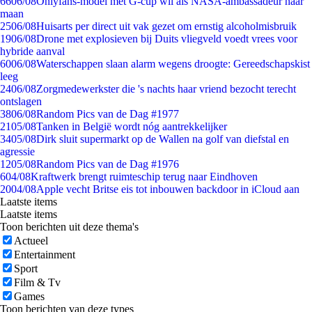
66
06/08
Onlyfans-model met G-cup wil als NASA-ambassadeur naar
maan
25
06/08
Huisarts per direct uit vak gezet om ernstig alcoholmisbruik
19
06/08
Drone met explosieven bij Duits vliegveld voedt vrees voor
hybride aanval
60
06/08
Waterschappen slaan alarm wegens droogte: Gereedschapskist
leeg
24
06/08
Zorgmedewerkster die 's nachts haar vriend bezocht terecht
ontslagen
38
06/08
Random Pics van de Dag #1977
21
05/08
Tanken in België wordt nóg aantrekkelijker
34
05/08
Dirk sluit supermarkt op de Wallen na golf van diefstal en
agressie
12
05/08
Random Pics van de Dag #1976
6
04/08
Kraftwerk brengt ruimteschip terug naar Eindhoven
20
04/08
Apple vecht Britse eis tot inbouwen backdoor in iCloud aan
Laatste items
Laatste items
Toon berichten uit deze thema's
Actueel
Entertainment
Sport
Film & Tv
Games
Toon berichten van deze types