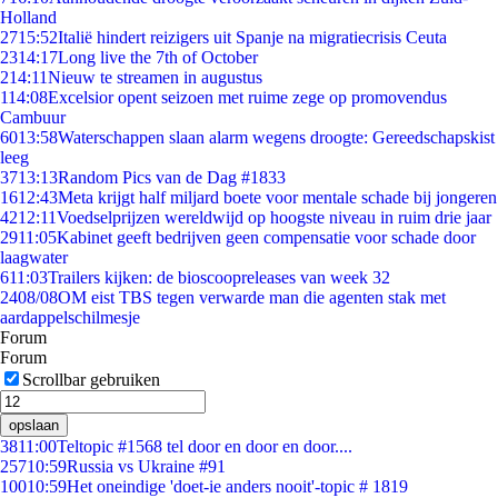
Holland
27
15:52
Italië hindert reizigers uit Spanje na migratiecrisis Ceuta
23
14:17
Long live the 7th of October
2
14:11
Nieuw te streamen in augustus
1
14:08
Excelsior opent seizoen met ruime zege op promovendus
Cambuur
60
13:58
Waterschappen slaan alarm wegens droogte: Gereedschapskist
leeg
37
13:13
Random Pics van de Dag #1833
16
12:43
Meta krijgt half miljard boete voor mentale schade bij jongeren
42
12:11
Voedselprijzen wereldwijd op hoogste niveau in ruim drie jaar
29
11:05
Kabinet geeft bedrijven geen compensatie voor schade door
laagwater
6
11:03
Trailers kijken: de bioscoopreleases van week 32
24
08/08
OM eist TBS tegen verwarde man die agenten stak met
aardappelschilmesje
Forum
Forum
Scrollbar gebruiken
opslaan
38
11:00
Teltopic #1568 tel door en door en door....
257
10:59
Russia vs Ukraine #91
100
10:59
Het oneindige 'doet-ie anders nooit'-topic # 1819