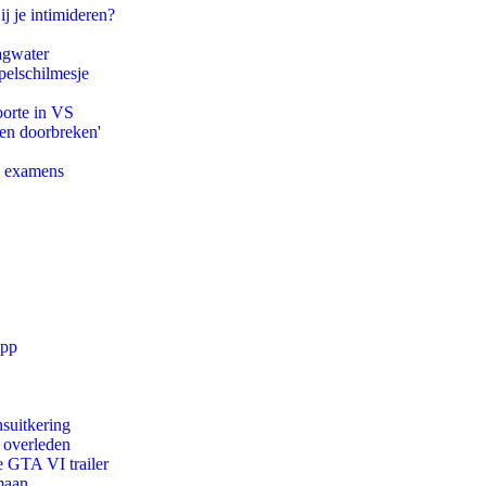
ij je intimideren?
agwater
pelschilmesje
oorte in VS
pen doorbreken'
e examens
app
suitkering
d overleden
e GTA VI trailer
maan