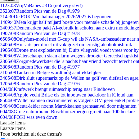
11
23:08
VrijMiBabes #316 (not very sfw!)
35
23:07
Random Pics van de Dag #1979
2
14:30
De FOK!Voetbalmanager 2026/2027 is begonnen
14
09:40
Meta krijgt half miljard boete voor mentale schade bij jongeren
24
09:37
Denemarken pakt AI-gebruik in scholen aan: extra mondeling
19
07/08
Random Pics van de Dag #1978
65
06/08
Onlyfans-model met G-cup wil als NASA-ambassadeur naar 
24
06/08
Huisarts per direct uit vak gezet om ernstig alcoholmisbruik
19
06/08
Drone met explosieven bij Duits vliegveld voedt vrees voor hy
59
06/08
Waterschappen slaan alarm wegens droogte: Gereedschapskist
23
06/08
Zorgmedewerkster die 's nachts haar vriend bezocht terecht on
38
06/08
Random Pics van de Dag #1977
21
05/08
Tanken in België wordt nóg aantrekkelijker
34
05/08
Dirk sluit supermarkt op de Wallen na golf van diefstal en agre
12
05/08
Random Pics van de Dag #1976
6
04/08
Kraftwerk brengt ruimteschip terug naar Eindhoven
20
04/08
Apple vecht Britse eis tot inbouwen backdoor in iCloud aan
85
04/08
'Witte' mannen discrimineren is volgens OM geen enkel probl
34
04/08
Ceuta-leider noemt Marokkaanse grensaanval door migranten 
6
04/08
Grote natuurbrand Boschhuizerbergen groeit naar 100 hectare
6
04/08
FOK! was even down
Laatste items
Laatste items
Toon berichten uit deze thema's