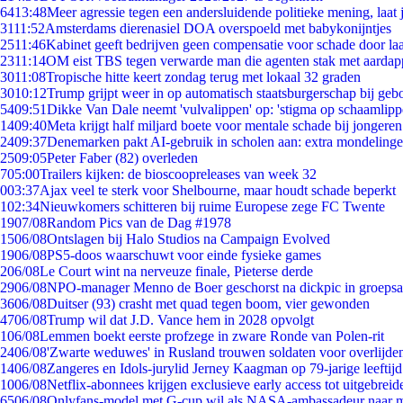
64
13:48
Meer agressie tegen een andersluidende politieke mening, laat j
31
11:52
Amsterdams dierenasiel DOA overspoeld met babykonijntjes
25
11:46
Kabinet geeft bedrijven geen compensatie voor schade door la
23
11:14
OM eist TBS tegen verwarde man die agenten stak met aardap
30
11:08
Tropische hitte keert zondag terug met lokaal 32 graden
30
10:12
Trump grijpt weer in op automatisch staatsburgerschap bij geb
54
09:51
Dikke Van Dale neemt 'vulvalippen' op: 'stigma op schaamlip
14
09:40
Meta krijgt half miljard boete voor mentale schade bij jongeren
24
09:37
Denemarken pakt AI-gebruik in scholen aan: extra mondeling
25
09:05
Peter Faber (82) overleden
7
05:00
Trailers kijken: de bioscoopreleases van week 32
0
03:37
Ajax veel te sterk voor Shelbourne, maar houdt schade beperkt
1
02:34
Nieuwkomers schitteren bij ruime Europese zege FC Twente
19
07/08
Random Pics van de Dag #1978
15
06/08
Ontslagen bij Halo Studios na Campaign Evolved
19
06/08
PS5-doos waarschuwt voor einde fysieke games
2
06/08
Le Court wint na nerveuze finale, Pieterse derde
29
06/08
NPO-manager Menno de Boer geschorst na dickpic in groeps
36
06/08
Duitser (93) crasht met quad tegen boom, vier gewonden
47
06/08
Trump wil dat J.D. Vance hem in 2028 opvolgt
1
06/08
Lemmen boekt eerste profzege in zware Ronde van Polen-rit
24
06/08
'Zwarte weduwes' in Rusland trouwen soldaten voor overlijden
14
06/08
Zangeres en Idols-jurylid Jerney Kaagman op 79-jarige leeftij
10
06/08
Netflix-abonnees krijgen exclusieve early access tot uitgebreid
65
06/08
Onlyfans-model met G-cup wil als NASA-ambassadeur naar 