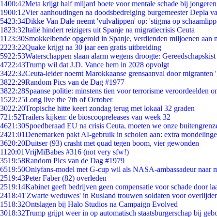
14
00:42
Meta krijgt half miljard boete voor mentale schade bij jongeren
19
00:12
Vier aanhoudingen na doodsbedreiging burgemeester Depla v
54
23:34
Dikke Van Dale neemt 'vulvalippen' op: 'stigma op schaamlip
18
23:32
Italië hindert reizigers uit Spanje na migratiecrisis Ceuta
11
23:30
Smokkelbende opgerold in Spanje, verdienden miljoenen aan 
22
23:22
Quake krijgt na 30 jaar een gratis uitbreiding
59
22:53
Waterschappen slaan alarm wegens droogte: Gereedschapskist
47
22:43
Trump wil dat J.D. Vance hem in 2028 opvolgt
34
22:32
Ceuta-leider noemt Marokkaanse grensaanval door migranten 
38
22:29
Random Pics van de Dag #1977
38
22:28
Spaanse politie: minstens tien voor terrorisme veroordeelden 
15
22:25
Long live the 7th of October
30
22:20
Tropische hitte keert zondag terug met lokaal 32 graden
7
21:52
Trailers kijken: de bioscoopreleases van week 32
46
21:30
Spoedberaad EU na crisis Ceuta, moeten we onze buitengrenz
24
21:01
Denemarken pakt AI-gebruik in scholen aan: extra mondeling
36
20:20
Duitser (93) crasht met quad tegen boom, vier gewonden
11
20:01
VrijMiBabes #316 (not very sfw!)
35
19:58
Random Pics van de Dag #1979
65
19:50
Onlyfans-model met G-cup wil als NASA-ambassadeur naar 
25
19:43
Peter Faber (82) overleden
25
19:14
Kabinet geeft bedrijven geen compensatie voor schade door la
24
18:41
'Zwarte weduwes' in Rusland trouwen soldaten voor overlijden
15
18:32
Ontslagen bij Halo Studios na Campaign Evolved
30
18:32
Trump grijpt weer in op automatisch staatsburgerschap bij geb