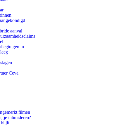
ar
binnen
g aangekondigd
bride aanval
duurzaamheidsclaims
el
iegtuigen in
 leeg
tslagen
rtner Ceva
ongemerkt filmen
ij je intimideren?
blijft