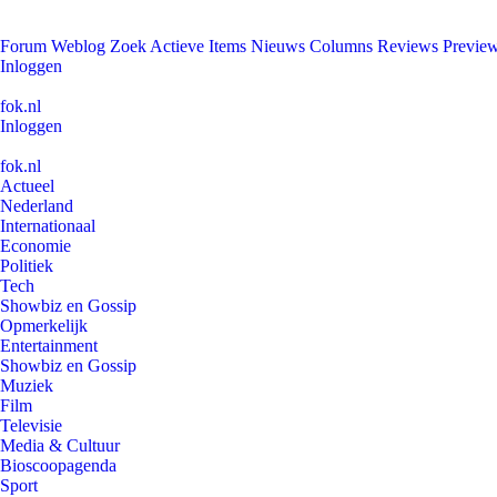
Forum
Weblog
Zoek
Actieve Items
Nieuws
Columns
Reviews
Previe
Inloggen
fok.nl
Inloggen
fok.nl
Actueel
Nederland
Internationaal
Economie
Politiek
Tech
Showbiz en Gossip
Opmerkelijk
Entertainment
Showbiz en Gossip
Muziek
Film
Televisie
Media & Cultuur
Bioscoopagenda
Sport