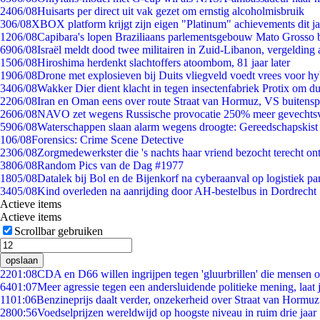
24
06/08
Huisarts per direct uit vak gezet om ernstig alcoholmisbruik
3
06/08
XBOX platform krijgt zijn eigen "Platinum" achievements dit ja
12
06/08
Capibara's lopen Braziliaans parlementsgebouw Mato Grosso 
69
06/08
Israël meldt dood twee militairen in Zuid-Libanon, vergeldin
15
06/08
Hiroshima herdenkt slachtoffers atoombom, 81 jaar later
19
06/08
Drone met explosieven bij Duits vliegveld voedt vrees voor hy
34
06/08
Wakker Dier dient klacht in tegen insectenfabriek Protix om 
22
06/08
Iran en Oman eens over route Straat van Hormuz, VS buitensp
26
06/08
NAVO zet wegens Russische provocatie 250% meer gevechtsvl
59
06/08
Waterschappen slaan alarm wegens droogte: Gereedschapskist
1
06/08
Forensics: Crime Scene Detective
23
06/08
Zorgmedewerkster die 's nachts haar vriend bezocht terecht on
38
06/08
Random Pics van de Dag #1977
18
05/08
Datalek bij Bol en de Bijenkorf na cyberaanval op logistiek pa
34
05/08
Kind overleden na aanrijding door AH-bestelbus in Dordrecht
Actieve items
Actieve items
Scrollbar gebruiken
opslaan
22
01:08
CDA en D66 willen ingrijpen tegen 'gluurbrillen' die mensen 
64
01:07
Meer agressie tegen een andersluidende politieke mening, laat j
11
01:06
Benzineprijs daalt verder, onzekerheid over Straat van Hormuz 
28
00:56
Voedselprijzen wereldwijd op hoogste niveau in ruim drie jaar