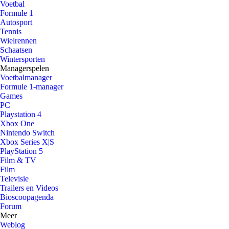
Voetbal
Formule 1
Autosport
Tennis
Wielrennen
Schaatsen
Wintersporten
Managerspelen
Voetbalmanager
Formule 1-manager
Games
PC
Playstation 4
Xbox One
Nintendo Switch
Xbox Series X|S
PlayStation 5
Film & TV
Film
Televisie
Trailers en Videos
Bioscoopagenda
Forum
Meer
Weblog