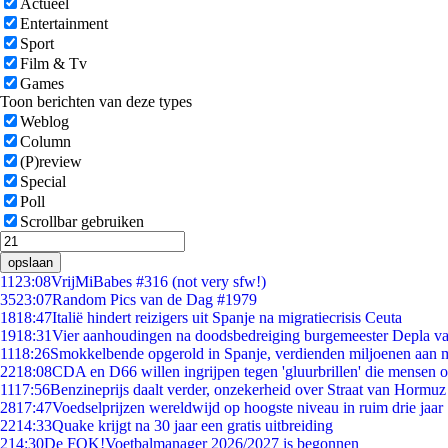
Actueel
Entertainment
Sport
Film & Tv
Games
Toon berichten van deze types
Weblog
Column
(P)review
Special
Poll
Scrollbar gebruiken
opslaan
11
23:08
VrijMiBabes #316 (not very sfw!)
35
23:07
Random Pics van de Dag #1979
18
18:47
Italië hindert reizigers uit Spanje na migratiecrisis Ceuta
19
18:31
Vier aanhoudingen na doodsbedreiging burgemeester Depla v
11
18:26
Smokkelbende opgerold in Spanje, verdienden miljoenen aan 
22
18:08
CDA en D66 willen ingrijpen tegen 'gluurbrillen' die mensen 
11
17:56
Benzineprijs daalt verder, onzekerheid over Straat van Hormuz b
28
17:47
Voedselprijzen wereldwijd op hoogste niveau in ruim drie jaar
22
14:33
Quake krijgt na 30 jaar een gratis uitbreiding
2
14:30
De FOK!Voetbalmanager 2026/2027 is begonnen