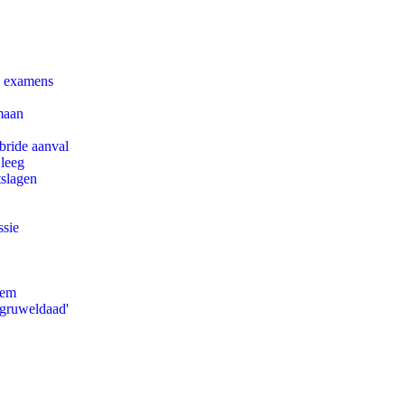
e examens
maan
bride aanval
 leeg
tslagen
ssie
eem
'gruweldaad'