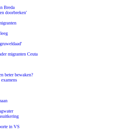
an Breda
pen doorbreken'
migranten
 leeg
'gruweldaad'
onder migranten Ceuta
en beter bewaken?
e examens
maan
agwater
suitkering
oorte in VS