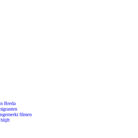
an Breda
migranten
ongemerkt filmen
lijft