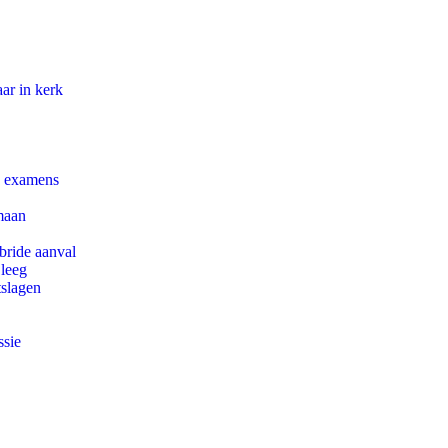
ar in kerk
e examens
maan
bride aanval
 leeg
tslagen
ssie