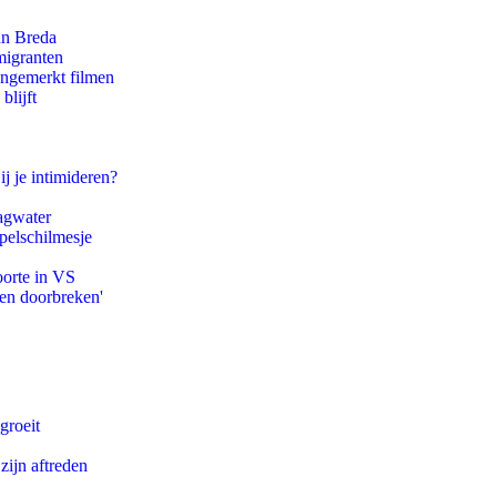
an Breda
migranten
ongemerkt filmen
blijft
ij je intimideren?
agwater
pelschilmesje
oorte in VS
pen doorbreken'
groeit
zijn aftreden