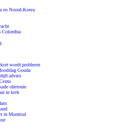
na en Noord-Korea
racht
ls Colombia
g
ekort wordt probleem
r doodslag Gouda
ijft advies
 Ceuta
kade olieroute
ar in kerk
rdam
land
r in Montreal
uur