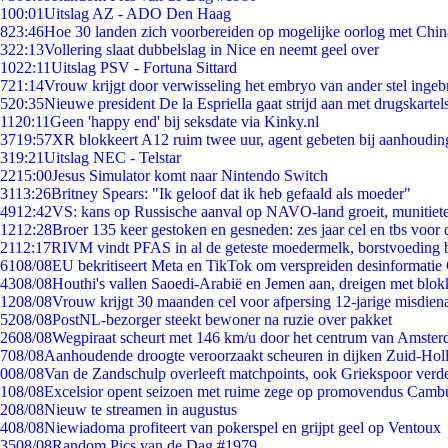
1
00:01
Uitslag AZ - ADO Den Haag
8
23:46
Hoe 30 landen zich voorbereiden op mogelijke oorlog met Chi
3
22:13
Vollering slaat dubbelslag in Nice en neemt geel over
10
22:11
Uitslag PSV - Fortuna Sittard
7
21:14
Vrouw krijgt door verwisseling het embryo van ander stel ingeb
5
20:35
Nieuwe president De la Espriella gaat strijd aan met drugskarte
11
20:11
Geen 'happy end' bij seksdate via Kinky.nl
37
19:57
XR blokkeert A12 ruim twee uur, agent gebeten bij aanhoudin
3
19:21
Uitslag NEC - Telstar
22
15:00
Jesus Simulator komt naar Nintendo Switch
31
13:26
Britney Spears: "Ik geloof dat ik heb gefaald als moeder"
49
12:42
VS: kans op Russische aanval op NAVO-land groeit, munitiet
12
12:28
Broer 135 keer gestoken en gesneden: zes jaar cel en tbs voo
21
12:17
RIVM vindt PFAS in al de geteste moedermelk, borstvoeding bl
61
08/08
EU bekritiseert Meta en TikTok om verspreiden desinformatie
43
08/08
Houthi's vallen Saoedi-Arabië en Jemen aan, dreigen met blok
12
08/08
Vrouw krijgt 30 maanden cel voor afpersing 12-jarige misdiena
52
08/08
PostNL-bezorger steekt bewoner na ruzie over pakket
26
08/08
Wegpiraat scheurt met 146 km/u door het centrum van Amste
7
08/08
Aanhoudende droogte veroorzaakt scheuren in dijken Zuid-Hol
0
08/08
Van de Zandschulp overleeft matchpoints, ook Griekspoor verde
1
08/08
Excelsior opent seizoen met ruime zege op promovendus Camb
2
08/08
Nieuw te streamen in augustus
4
08/08
Niewiadoma profiteert van pokerspel en grijpt geel op Ventoux
35
08/08
Random Pics van de Dag #1979