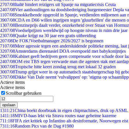
27
07/08
Italië hindert reizigers uit Spanje na migratiecrisis Ceuta
24
07/08
Vier aanhoudingen na doodsbedreiging burgemeester Depla v
11
07/08
Smokkelbende opgerold in Spanje, verdienden miljoenen aan 
39
07/08
CDA en D66 willen ingrijpen tegen 'gluurbrillen' die mensen 
13
07/08
Benzineprijs daalt verder, onzekerheid over Straat van Hormuz 
42
07/08
Voedselprijzen wereldwijd op hoogste niveau in ruim drie jaar
23
07/08
Quake krijgt na 30 jaar een gratis uitbreiding
2
07/08
De FOK!Voetbalmanager 2026/2027 is begonnen
71
07/08
Meer agressie tegen een andersluidende politieke mening, laat j
32
07/08
Amsterdams dierenasiel DOA overspoeld met babykonijntjes
29
07/08
Kabinet geeft bedrijven geen compensatie voor schade door la
24
07/08
OM eist TBS tegen verwarde man die agenten stak met aardap
30
07/08
Tropische hitte keert zondag terug met lokaal 32 graden
30
07/08
Trump grijpt weer in op automatisch staatsburgerschap bij geb
57
07/08
Dikke Van Dale neemt 'vulvalippen' op: 'stigma op schaamlip
Actieve items
Actieve items
Scrollbar gebruiken
opslaan
13
11:21
China boekt doorbraak in eigen chipmachines, druk op ASML 
14
11:18
MIVD-baas lekt via Strava routes naar geheime kazerne
7
11:18
FIFA ziet kritiek op Infantino als desinformatie, Noorwegen eist 
73
11:16
Random Pics van de Dag #1980