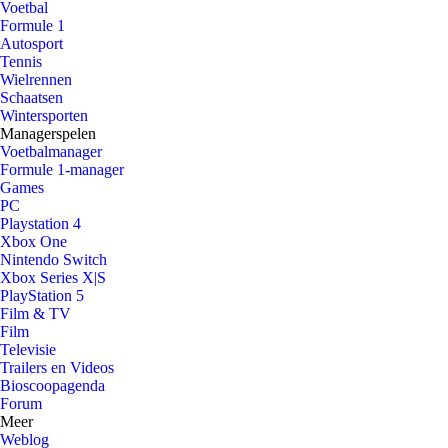
Voetbal
Formule 1
Autosport
Tennis
Wielrennen
Schaatsen
Wintersporten
Managerspelen
Voetbalmanager
Formule 1-manager
Games
PC
Playstation 4
Xbox One
Nintendo Switch
Xbox Series X|S
PlayStation 5
Film & TV
Film
Televisie
Trailers en Videos
Bioscoopagenda
Forum
Meer
Weblog