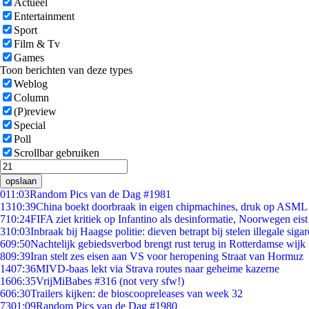
Actueel
Entertainment
Sport
Film & Tv
Games
Toon berichten van deze types
Weblog
Column
(P)review
Special
Poll
Scrollbar gebruiken
opslaan
0
11:03
Random Pics van de Dag #1981
13
10:39
China boekt doorbraak in eigen chipmachines, druk op ASML 
7
10:24
FIFA ziet kritiek op Infantino als desinformatie, Noorwegen eist 
3
10:03
Inbraak bij Haagse politie: dieven betrapt bij stelen illegale sigar
6
09:50
Nachtelijk gebiedsverbod brengt rust terug in Rotterdamse wijk
8
09:39
Iran stelt zes eisen aan VS voor heropening Straat van Hormuz
14
07:36
MIVD-baas lekt via Strava routes naar geheime kazerne
16
06:35
VrijMiBabes #316 (not very sfw!)
6
06:30
Trailers kijken: de bioscoopreleases van week 32
73
01:09
Random Pics van de Dag #1980