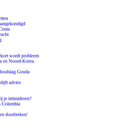
etten
g aangekondigd
Ceuta
racht
g
ekort wordt probleem
na en Noord-Korea
r doodslag Gouda
ijft advies
ij je intimideren?
ls Colombia
pen doorbreken'