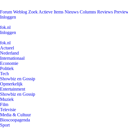
Forum
Weblog
Zoek
Actieve Items
Nieuws
Columns
Reviews
Previe
Inloggen
fok.nl
Inloggen
fok.nl
Actueel
Nederland
Internationaal
Economie
Politiek
Tech
Showbiz en Gossip
Opmerkelijk
Entertainment
Showbiz en Gossip
Muziek
Film
Televisie
Media & Cultuur
Bioscoopagenda
Sport