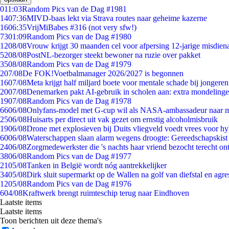
0
11:03
Random Pics van de Dag #1981
14
07:36
MIVD-baas lekt via Strava routes naar geheime kazerne
16
06:35
VrijMiBabes #316 (not very sfw!)
73
01:09
Random Pics van de Dag #1980
12
08/08
Vrouw krijgt 30 maanden cel voor afpersing 12-jarige misdiena
52
08/08
PostNL-bezorger steekt bewoner na ruzie over pakket
35
08/08
Random Pics van de Dag #1979
2
07/08
De FOK!Voetbalmanager 2026/2027 is begonnen
16
07/08
Meta krijgt half miljard boete voor mentale schade bij jongeren
20
07/08
Denemarken pakt AI-gebruik in scholen aan: extra mondeling
19
07/08
Random Pics van de Dag #1978
66
06/08
Onlyfans-model met G-cup wil als NASA-ambassadeur naar 
25
06/08
Huisarts per direct uit vak gezet om ernstig alcoholmisbruik
19
06/08
Drone met explosieven bij Duits vliegveld voedt vrees voor hy
60
06/08
Waterschappen slaan alarm wegens droogte: Gereedschapskist
24
06/08
Zorgmedewerkster die 's nachts haar vriend bezocht terecht on
38
06/08
Random Pics van de Dag #1977
21
05/08
Tanken in België wordt nóg aantrekkelijker
34
05/08
Dirk sluit supermarkt op de Wallen na golf van diefstal en agre
12
05/08
Random Pics van de Dag #1976
6
04/08
Kraftwerk brengt ruimteschip terug naar Eindhoven
Laatste items
Laatste items
Toon berichten uit deze thema's