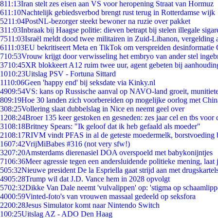
8
11:13
Iran stelt zes eisen aan VS voor heropening Straat van Hormuz
6
11:10
Nachtelijk gebiedsverbod brengt rust terug in Rotterdamse wijk
52
11:04
PostNL-bezorger steekt bewoner na ruzie over pakket
3
11:03
Inbraak bij Haagse politie: dieven betrapt bij stelen illegale sigar
75
11:03
Israël meldt dood twee militairen in Zuid-Libanon, vergeldin
61
11:03
EU bekritiseert Meta en TikTok om verspreiden desinformatie 
7
10:53
Vrouw krijgt door verwisseling het embryo van ander stel ingeb
37
10:45
XR blokkeert A12 ruim twee uur, agent gebeten bij aanhoudin
10
10:23
Uitslag PSV - Fortuna Sittard
11
10:06
Geen 'happy end' bij seksdate via Kinky.nl
49
09:54
VS: kans op Russische aanval op NAVO-land groeit, munitiet
8
09:19
Hoe 30 landen zich voorbereiden op mogelijke oorlog met Chi
3
08:25
Vollering slaat dubbelslag in Nice en neemt geel over
12
08:24
Broer 135 keer gestoken en gesneden: zes jaar cel en tbs voo
31
08:18
Britney Spears: "Ik geloof dat ik heb gefaald als moeder"
21
08:17
RIVM vindt PFAS in al de geteste moedermelk, borstvoeding bl
16
07:42
VrijMiBabes #316 (not very sfw!)
32
07:20
Amsterdams dierenasiel DOA overspoeld met babykonijntjes
71
06:36
Meer agressie tegen een andersluidende politieke mening, laat j
5
05:32
Nieuwe president De la Espriella gaat strijd aan met drugskarte
49
05:28
Trump wil dat J.D. Vance hem in 2028 opvolgt
57
02:32
Dikke Van Dale neemt 'vulvalippen' op: 'stigma op schaamlip
40
00:59
Vinted-foto's van vrouwen massaal gedeeld op seksfora
22
00:28
Jesus Simulator komt naar Nintendo Switch
1
00:25
Uitslag AZ - ADO Den Haag