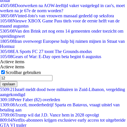
dollar
45
05/08
Doorwerken na AOW-leeftijd vaker vastgelegd in cao's, moet
werken na je 67e de norm worden?
38
05/08
Vinted-foto's van vrouwen massaal gedeeld op seksfora
1
05/08
Nieuwe XBOX Game Pass titels voor de eerste helft van de
maand augustus
53
05/08
Van den Brink zet nog eens 14 gemeenten onder toezicht om
spreidingswet
18
05/08
Iran overweegt Europese hulp bij ruimen mijnen in Straat van
Hormuz
3
05/08
EA Sports FC 27 toont The Grounds-modus
1
05/08
Gears of War: E-Day open beta begint 6 augustus
Actieve items
Actieve items
Scrollbar gebruiken
opslaan
55
09:21
Israël meldt dood twee militairen in Zuid-Libanon, vergelding
aangekondigd
3
09:18
Peter Faber (82) overleden
13
09:08
Accell, moederbedrijf Sparta en Batavus, vraagt uitstel van
betaling aan
37
09:06
Trump wil dat J.D. Vance hem in 2028 opvolgt
8
09:04
Netflix-abonnees krijgen exclusieve early access tot uitgebreide
GTA VI trailer