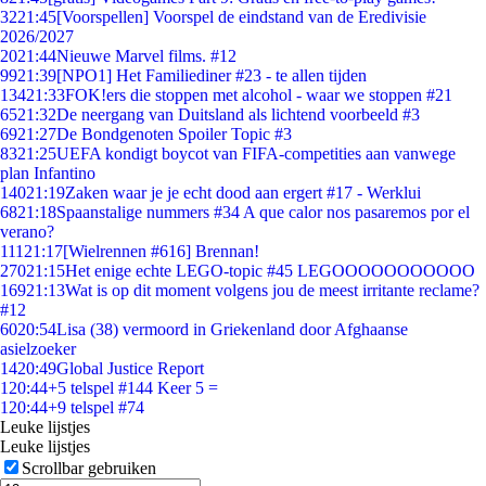
32
21:45
[Voorspellen] Voorspel de eindstand van de Eredivisie
2026/2027
20
21:44
Nieuwe Marvel films. #12
99
21:39
[NPO1] Het Familiediner #23 - te allen tijden
134
21:33
FOK!ers die stoppen met alcohol - waar we stoppen #21
65
21:32
De neergang van Duitsland als lichtend voorbeeld #3
69
21:27
De Bondgenoten Spoiler Topic #3
83
21:25
UEFA kondigt boycot van FIFA-competities aan vanwege
plan Infantino
140
21:19
Zaken waar je je echt dood aan ergert #17 - Werklui
68
21:18
Spaanstalige nummers #34 A que calor nos pasaremos por el
verano?
111
21:17
[Wielrennen #616] Brennan!
270
21:15
Het enige echte LEGO-topic #45 LEGOOOOOOOOOOO
169
21:13
Wat is op dit moment volgens jou de meest irritante reclame?
#12
60
20:54
Lisa (38) vermoord in Griekenland door Afghaanse
asielzoeker
14
20:49
Global Justice Report
1
20:44
+5 telspel #144 Keer 5 =
1
20:44
+9 telspel #74
Leuke lijstjes
Leuke lijstjes
Scrollbar gebruiken