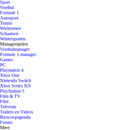
Sport
Voetbal
Formule 1
Autosport
Tennis
Wielrennen
Schaatsen
Wintersporten
Managerspelen
Voetbalmanager
Formule 1-manager
Games
PC
Playstation 4
Xbox One
Nintendo Switch
Xbox Series X|S
PlayStation 5
Film & TV
Film
Televisie
Trailers en Videos
Bioscoopagenda
Forum
Meer