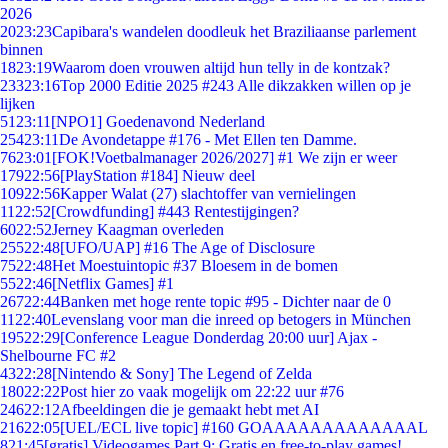
2026
20
23:23
Capibara's wandelen doodleuk het Braziliaanse parlement
binnen
18
23:19
Waarom doen vrouwen altijd hun telly in de kontzak?
233
23:16
Top 2000 Editie 2025 #243 Alle dikzakken willen op je
lijken
51
23:11
[NPO1] Goedenavond Nederland
254
23:11
De Avondetappe #176 - Met Ellen ten Damme.
76
23:01
[FOK!Voetbalmanager 2026/2027] #1 We zijn er weer
179
22:56
[PlayStation #184] Nieuw deel
109
22:56
Kapper Walat (27) slachtoffer van vernielingen
11
22:52
[Crowdfunding] #443 Rentestijgingen?
60
22:52
Jerney Kaagman overleden
255
22:48
[UFO/UAP] #16 The Age of Disclosure
75
22:48
Het Moestuintopic #37 Bloesem in de bomen
55
22:46
[Netflix Games] #1
267
22:44
Banken met hoge rente topic #95 - Dichter naar de 0
11
22:40
Levenslang voor man die inreed op betogers in München
195
22:29
[Conference League Donderdag 20:00 uur] Ajax -
Shelbourne FC #2
43
22:28
[Nintendo & Sony] The Legend of Zelda
180
22:22
Post hier zo vaak mogelijk om 22:22 uur #76
246
22:12
Afbeeldingen die je gemaakt hebt met AI
216
22:05
[UEL/ECL live topic] #160 GOAAAAAAAAAAAAAL
8
21:45
[gratis] Videogames Part 9: Gratis en free-to-play games!