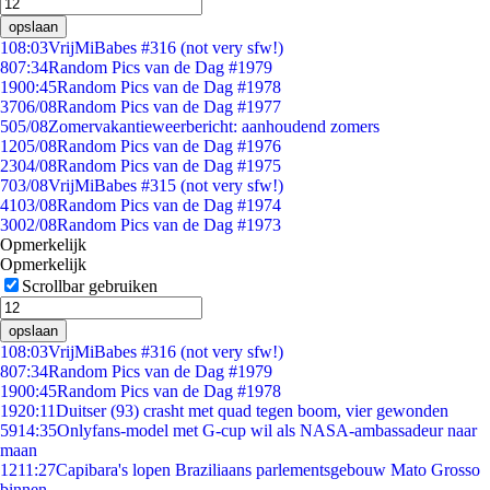
opslaan
1
08:03
VrijMiBabes #316 (not very sfw!)
8
07:34
Random Pics van de Dag #1979
19
00:45
Random Pics van de Dag #1978
37
06/08
Random Pics van de Dag #1977
5
05/08
Zomervakantieweerbericht: aanhoudend zomers
12
05/08
Random Pics van de Dag #1976
23
04/08
Random Pics van de Dag #1975
7
03/08
VrijMiBabes #315 (not very sfw!)
41
03/08
Random Pics van de Dag #1974
30
02/08
Random Pics van de Dag #1973
Opmerkelijk
Opmerkelijk
Scrollbar gebruiken
opslaan
1
08:03
VrijMiBabes #316 (not very sfw!)
8
07:34
Random Pics van de Dag #1979
19
00:45
Random Pics van de Dag #1978
19
20:11
Duitser (93) crasht met quad tegen boom, vier gewonden
59
14:35
Onlyfans-model met G-cup wil als NASA-ambassadeur naar
maan
12
11:27
Capibara's lopen Braziliaans parlementsgebouw Mato Grosso
binnen