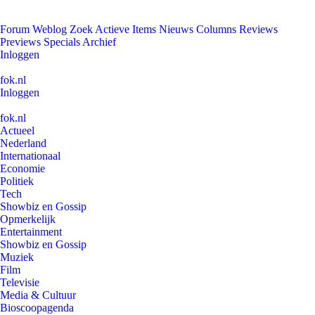
Forum
Weblog
Zoek
Actieve Items
Nieuws
Columns
Reviews
Previews
Specials
Archief
Inloggen
fok.nl
Inloggen
fok.nl
Actueel
Nederland
Internationaal
Economie
Politiek
Tech
Showbiz en Gossip
Opmerkelijk
Entertainment
Showbiz en Gossip
Muziek
Film
Televisie
Media & Cultuur
Bioscoopagenda