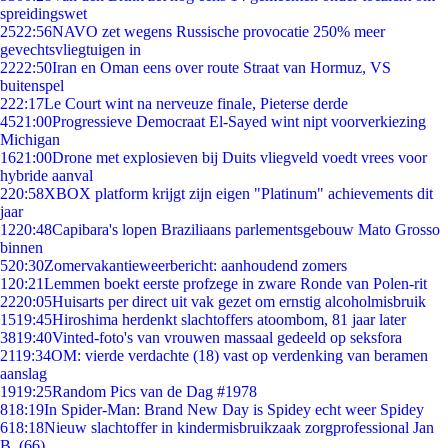
spreidingswet
25
22:56
NAVO zet wegens Russische provocatie 250% meer
gevechtsvliegtuigen in
22
22:50
Iran en Oman eens over route Straat van Hormuz, VS
buitenspel
2
22:17
Le Court wint na nerveuze finale, Pieterse derde
45
21:00
Progressieve Democraat El-Sayed wint nipt voorverkiezing
Michigan
16
21:00
Drone met explosieven bij Duits vliegveld voedt vrees voor
hybride aanval
2
20:58
XBOX platform krijgt zijn eigen "Platinum" achievements dit
jaar
12
20:48
Capibara's lopen Braziliaans parlementsgebouw Mato Grosso
binnen
5
20:30
Zomervakantieweerbericht: aanhoudend zomers
1
20:21
Lemmen boekt eerste profzege in zware Ronde van Polen-rit
22
20:05
Huisarts per direct uit vak gezet om ernstig alcoholmisbruik
15
19:45
Hiroshima herdenkt slachtoffers atoombom, 81 jaar later
38
19:40
Vinted-foto's van vrouwen massaal gedeeld op seksfora
21
19:34
OM: vierde verdachte (18) vast op verdenking van beramen
aanslag
19
19:25
Random Pics van de Dag #1978
8
18:19
In Spider-Man: Brand New Day is Spidey echt weer Spidey
6
18:18
Nieuw slachtoffer in kindermisbruikzaak zorgprofessional Jan
B. (66)