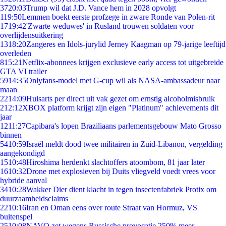
37
20:03
Trump wil dat J.D. Vance hem in 2028 opvolgt
1
19:50
Lemmen boekt eerste profzege in zware Ronde van Polen-rit
17
19:42
'Zwarte weduwes' in Rusland trouwen soldaten voor
overlijdensuitkering
13
18:20
Zangeres en Idols-jurylid Jerney Kaagman op 79-jarige leeftijd
overleden
8
15:21
Netflix-abonnees krijgen exclusieve early access tot uitgebreide
GTA VI trailer
59
14:35
Onlyfans-model met G-cup wil als NASA-ambassadeur naar
maan
22
14:09
Huisarts per direct uit vak gezet om ernstig alcoholmisbruik
2
12:12
XBOX platform krijgt zijn eigen "Platinum" achievements dit
jaar
12
11:27
Capibara's lopen Braziliaans parlementsgebouw Mato Grosso
binnen
54
10:59
Israël meldt dood twee militairen in Zuid-Libanon, vergelding
aangekondigd
15
10:48
Hiroshima herdenkt slachtoffers atoombom, 81 jaar later
16
10:32
Drone met explosieven bij Duits vliegveld voedt vrees voor
hybride aanval
34
10:28
Wakker Dier dient klacht in tegen insectenfabriek Protix om
duurzaamheidsclaims
22
10:16
Iran en Oman eens over route Straat van Hormuz, VS
buitenspel
25
10:08
NAVO zet wegens Russische provocatie 250% meer