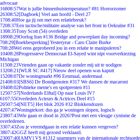
advocaat
168
08:57
Wat is jullie binnenhuistemperatuur? #81 Horrorzomer
263
08:52
[Dagboek] Veel aan hoofd - Deel 27
17
08:40
Hoe ga jij om met een relatiebreuk?
72
08:37
Een tactische/militaire analyse van het front in Oekraïne #31
13
08:35
Tony Scott (54) overleden
189
08:29
Oorlog Iran #136 Bridge and powerplant day incoming?
7
08:29
[Boekbespreking] Yesteryear - Caro Claire Burke
7
08:28
Wel eens geprobeerd jou in een relatie te manipuleren?
104
08:28
Progressieve Democraat El-Sayed wint nipt voorverkiezing
Michigan
115
08:23
Vrienden gaan op vakantie zonder mij uit te nodigen
132
08:21
[WLR SC #417] Nieuw deel openen was kaputt
152
08:07
De woningmarkt #96 Eenmaal, andermaal
214
08:03
[SBS6] De Bondgenoten #317 We dansen de macaroni
194
08:02
Politieke meme's en spotprenten #11
125
07:57
[Nederlands Elftal] Op naar Louis IV?
61
07:55
Overleden Acteurs & Actrices Deel #15
265
07:54
[NET5] Het blok 2026 #32 Blokkendozen
42
07:47
Woningtekort: dus ga je woningen slopen, logisch
238
07:43
Wie gaan er dood in 2026?Post met een vleugje cynisme de
overledenen.
33
07:43
Zou je vreemdgaan in een relatie kunnen vergeven?
38
07:42
GGZ heeft mij gezond verklaard.
230
07:40
[AMV] VS #1312 spammers van de internationale rechtsorde