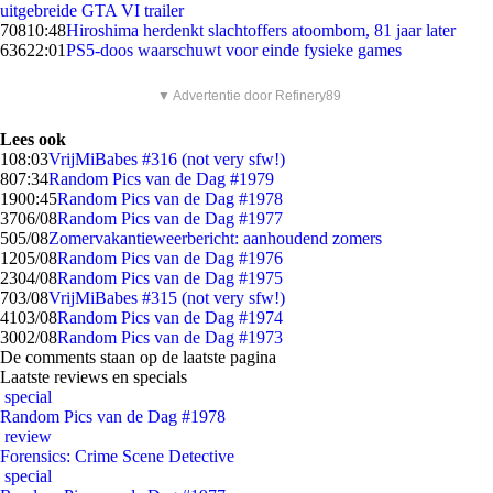
uitgebreide GTA VI trailer
708
10:48
Hiroshima herdenkt slachtoffers atoombom, 81 jaar later
636
22:01
PS5-doos waarschuwt voor einde fysieke games
▼ Advertentie door Refinery89
Lees ook
1
08:03
VrijMiBabes #316 (not very sfw!)
8
07:34
Random Pics van de Dag #1979
19
00:45
Random Pics van de Dag #1978
37
06/08
Random Pics van de Dag #1977
5
05/08
Zomervakantieweerbericht: aanhoudend zomers
12
05/08
Random Pics van de Dag #1976
23
04/08
Random Pics van de Dag #1975
7
03/08
VrijMiBabes #315 (not very sfw!)
41
03/08
Random Pics van de Dag #1974
30
02/08
Random Pics van de Dag #1973
De comments staan op de laatste pagina
Laatste reviews en specials
special
Random Pics van de Dag #1978
review
Forensics: Crime Scene Detective
special