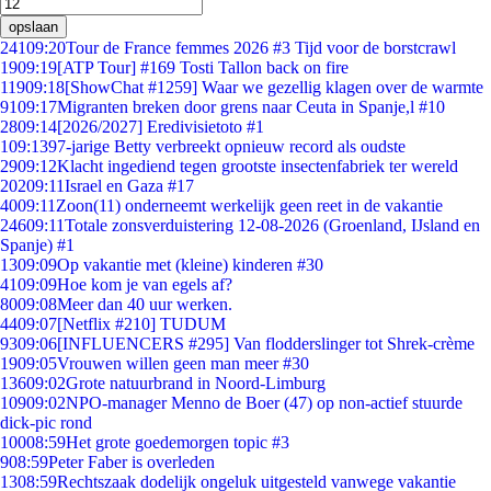
opslaan
241
09:20
Tour de France femmes 2026 #3 Tijd voor de borstcrawl
19
09:19
[ATP Tour] #169 Tosti Tallon back on fire
119
09:18
[ShowChat #1259] Waar we gezellig klagen over de warmte
91
09:17
Migranten breken door grens naar Ceuta in Spanje,l #10
28
09:14
[2026/2027] Eredivisietoto #1
1
09:13
97-jarige Betty verbreekt opnieuw record als oudste
29
09:12
Klacht ingediend tegen grootste insectenfabriek ter wereld
202
09:11
Israel en Gaza #17
40
09:11
Zoon(11) onderneemt werkelijk geen reet in de vakantie
246
09:11
Totale zonsverduistering 12-08-2026 (Groenland, IJsland en
Spanje) #1
13
09:09
Op vakantie met (kleine) kinderen #30
41
09:09
Hoe kom je van egels af?
80
09:08
Meer dan 40 uur werken.
44
09:07
[Netflix #210] TUDUM
93
09:06
[INFLUENCERS #295] Van flodderslinger tot Shrek-crème
19
09:05
Vrouwen willen geen man meer #30
136
09:02
Grote natuurbrand in Noord-Limburg
109
09:02
NPO-manager Menno de Boer (47) op non-actief stuurde
dick-pic rond
100
08:59
Het grote goedemorgen topic #3
9
08:59
Peter Faber is overleden
13
08:59
Rechtszaak dodelijk ongeluk uitgesteld vanwege vakantie