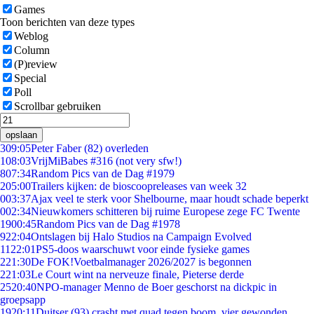
Games
Toon berichten van deze types
Weblog
Column
(P)review
Special
Poll
Scrollbar gebruiken
opslaan
3
09:05
Peter Faber (82) overleden
1
08:03
VrijMiBabes #316 (not very sfw!)
8
07:34
Random Pics van de Dag #1979
2
05:00
Trailers kijken: de bioscoopreleases van week 32
0
03:37
Ajax veel te sterk voor Shelbourne, maar houdt schade beperkt
0
02:34
Nieuwkomers schitteren bij ruime Europese zege FC Twente
19
00:45
Random Pics van de Dag #1978
9
22:04
Ontslagen bij Halo Studios na Campaign Evolved
11
22:01
PS5-doos waarschuwt voor einde fysieke games
2
21:30
De FOK!Voetbalmanager 2026/2027 is begonnen
2
21:03
Le Court wint na nerveuze finale, Pieterse derde
25
20:40
NPO-manager Menno de Boer geschorst na dickpic in
groepsapp
19
20:11
Duitser (93) crasht met quad tegen boom, vier gewonden