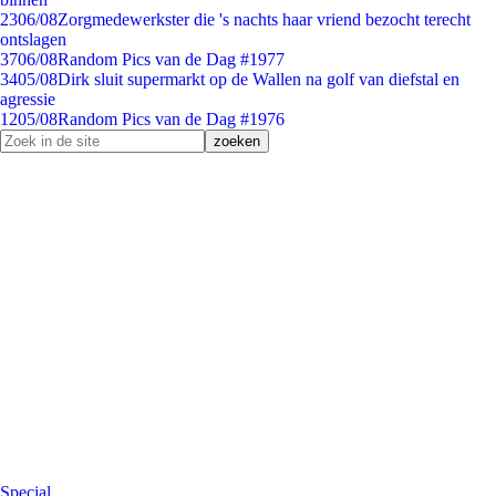
23
06/08
Zorgmedewerkster die 's nachts haar vriend bezocht terecht
ontslagen
37
06/08
Random Pics van de Dag #1977
34
05/08
Dirk sluit supermarkt op de Wallen na golf van diefstal en
agressie
12
05/08
Random Pics van de Dag #1976
Special