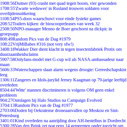
19
08:56
Duitser (93) crasht met quad tegen boom, vier gewonden
17
08:55
'Zwarte weduwes' in Rusland trouwen soldaten voor
overlijdensuitkering
11
08:54
PS5-doos waarschuwt voor einde fysieke games
2
08:52
Trailers kijken: de bioscoopreleases van week 32
25
08:50
NPO-manager Menno de Boer geschorst na dickpic in
groepsapp
8
08:49
Random Pics van de Dag #1979
1
08:22
VrijMiBabes #316 (not very sfw!)
34
08:18
Wakker Dier dient klacht in tegen insectenfabriek Protix om
duurzaamheidsclaims
59
07:58
Onlyfans-model met G-cup wil als NASA-ambassadeur naar
maan
56
06:33
Waterschappen slaan alarm wegens droogte: Gereedschapskist
leeg
13
06:11
Zangeres en Idols-jurylid Jerney Kaagman op 79-jarige leeftijd
overleden
85
04:44
'Witte' mannen discrimineren is volgens OM geen enkel
probleem
9
04:27
Ontslagen bij Halo Studios na Campaign Evolved
37
04:13
Random Pics van de Dag #1977
27
03:06
Doden bij Oekraïense droneaanvallen op Moskou en Sint-
Petersburg
34
01:01
Kind overleden na aanrijding door AH-bestelbus in Dordrecht
53
00:28
Van den Brink zet nog eens 14 gemeenten onder toezicht om