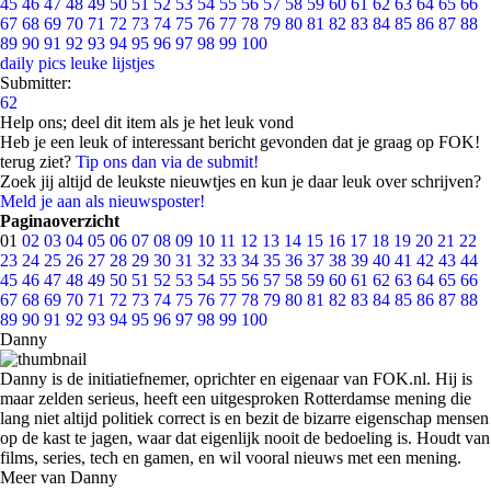
45
46
47
48
49
50
51
52
53
54
55
56
57
58
59
60
61
62
63
64
65
66
67
68
69
70
71
72
73
74
75
76
77
78
79
80
81
82
83
84
85
86
87
88
89
90
91
92
93
94
95
96
97
98
99
100
daily pics
leuke lijstjes
Submitter:
62
Help ons; deel dit item als je het leuk vond
Heb je een leuk of interessant bericht gevonden dat je graag op FOK!
terug ziet?
Tip ons dan via de submit!
Zoek jij altijd de leukste nieuwtjes en kun je daar leuk over schrijven?
Meld je aan als nieuwsposter!
Paginaoverzicht
01
02
03
04
05
06
07
08
09
10
11
12
13
14
15
16
17
18
19
20
21
22
23
24
25
26
27
28
29
30
31
32
33
34
35
36
37
38
39
40
41
42
43
44
45
46
47
48
49
50
51
52
53
54
55
56
57
58
59
60
61
62
63
64
65
66
67
68
69
70
71
72
73
74
75
76
77
78
79
80
81
82
83
84
85
86
87
88
89
90
91
92
93
94
95
96
97
98
99
100
Danny
Danny is de initiatiefnemer, oprichter en eigenaar van FOK.nl. Hij is
maar zelden serieus, heeft een uitgesproken Rotterdamse mening die
lang niet altijd politiek correct is en bezit de bizarre eigenschap mensen
op de kast te jagen, waar dat eigenlijk nooit de bedoeling is. Houdt van
films, series, tech en gamen, en wil vooral nieuws met een mening.
Meer van Danny