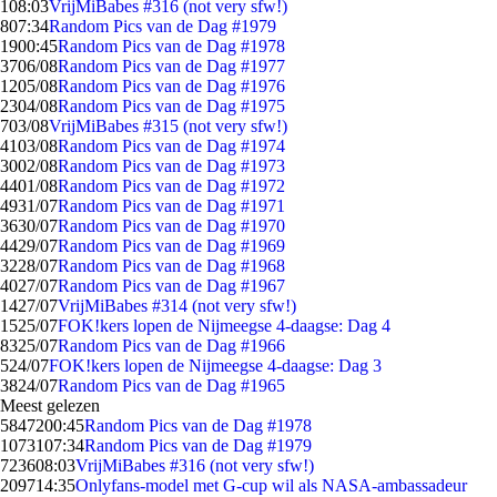
1
08:03
VrijMiBabes #316 (not very sfw!)
8
07:34
Random Pics van de Dag #1979
19
00:45
Random Pics van de Dag #1978
37
06/08
Random Pics van de Dag #1977
12
05/08
Random Pics van de Dag #1976
23
04/08
Random Pics van de Dag #1975
7
03/08
VrijMiBabes #315 (not very sfw!)
41
03/08
Random Pics van de Dag #1974
30
02/08
Random Pics van de Dag #1973
44
01/08
Random Pics van de Dag #1972
49
31/07
Random Pics van de Dag #1971
36
30/07
Random Pics van de Dag #1970
44
29/07
Random Pics van de Dag #1969
32
28/07
Random Pics van de Dag #1968
40
27/07
Random Pics van de Dag #1967
14
27/07
VrijMiBabes #314 (not very sfw!)
15
25/07
FOK!kers lopen de Nijmeegse 4-daagse: Dag 4
83
25/07
Random Pics van de Dag #1966
5
24/07
FOK!kers lopen de Nijmeegse 4-daagse: Dag 3
38
24/07
Random Pics van de Dag #1965
Meest gelezen
58472
00:45
Random Pics van de Dag #1978
10731
07:34
Random Pics van de Dag #1979
7236
08:03
VrijMiBabes #316 (not very sfw!)
2097
14:35
Onlyfans-model met G-cup wil als NASA-ambassadeur