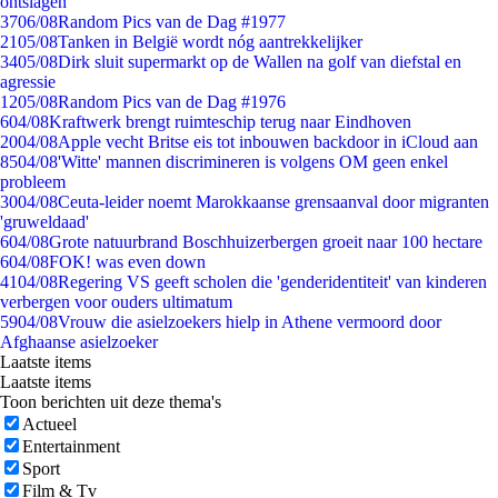
ontslagen
37
06/08
Random Pics van de Dag #1977
21
05/08
Tanken in België wordt nóg aantrekkelijker
34
05/08
Dirk sluit supermarkt op de Wallen na golf van diefstal en
agressie
12
05/08
Random Pics van de Dag #1976
6
04/08
Kraftwerk brengt ruimteschip terug naar Eindhoven
20
04/08
Apple vecht Britse eis tot inbouwen backdoor in iCloud aan
85
04/08
'Witte' mannen discrimineren is volgens OM geen enkel
probleem
30
04/08
Ceuta-leider noemt Marokkaanse grensaanval door migranten
'gruweldaad'
6
04/08
Grote natuurbrand Boschhuizerbergen groeit naar 100 hectare
6
04/08
FOK! was even down
41
04/08
Regering VS geeft scholen die 'genderidentiteit' van kinderen
verbergen voor ouders ultimatum
59
04/08
Vrouw die asielzoekers hielp in Athene vermoord door
Afghaanse asielzoeker
Laatste items
Laatste items
Toon berichten uit deze thema's
Actueel
Entertainment
Sport
Film & Tv