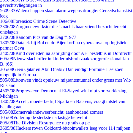
gevechtsvliegtuigen in
56
09:33
Waterschappen slaan alarm wegens droogte: Gereedschapskist
leeg
1
06/08
Forensics: Crime Scene Detective
23
06/08
Zorgmedewerkster die 's nachts haar vriend bezocht terecht
ontslagen
37
06/08
Random Pics van de Dag #1977
18
05/08
Datalek bij Bol en de Bijenkorf na cyberaanval op logistiek
partner Ceva
34
05/08
Kind overleden na aanrijding door AH-bestelbus in Dordrecht
6
05/08
Nieuw slachtoffer in kindermisbruikzaak zorgprofessional Jan
B. (66)
3
05/08
Geen Qatar en Abu Dhabi? Dan eindigt Formule 1-seizoen
mogelijk in Europa
5
05/08
Litouwen vindt opnieuw migrantentunnel onder grens met Wit-
Rusland
45
05/08
Progressieve Democraat El-Sayed wint nipt voorverkiezing
Michigan
13
05/08
Accell, moederbedrijf Sparta en Batavus, vraagt uitstel van
betaling aan
5
05/08
Zomervakantieweerbericht: aanhoudend zomers
1
05/08
Vollering de sterkste na lastige heuvelrit
8
05/08
The Division Resurgence nu gratis op pc
36
05/08
Hackers roven Coldcard-bitcoinwallets leeg voor 114 miljoen