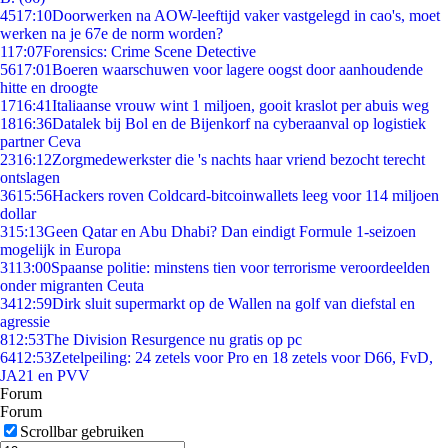
45
17:10
Doorwerken na AOW-leeftijd vaker vastgelegd in cao's, moet
werken na je 67e de norm worden?
1
17:07
Forensics: Crime Scene Detective
56
17:01
Boeren waarschuwen voor lagere oogst door aanhoudende
hitte en droogte
17
16:41
Italiaanse vrouw wint 1 miljoen, gooit kraslot per abuis weg
18
16:36
Datalek bij Bol en de Bijenkorf na cyberaanval op logistiek
partner Ceva
23
16:12
Zorgmedewerkster die 's nachts haar vriend bezocht terecht
ontslagen
36
15:56
Hackers roven Coldcard-bitcoinwallets leeg voor 114 miljoen
dollar
3
15:13
Geen Qatar en Abu Dhabi? Dan eindigt Formule 1-seizoen
mogelijk in Europa
31
13:00
Spaanse politie: minstens tien voor terrorisme veroordeelden
onder migranten Ceuta
34
12:59
Dirk sluit supermarkt op de Wallen na golf van diefstal en
agressie
8
12:53
The Division Resurgence nu gratis op pc
64
12:53
Zetelpeiling: 24 zetels voor Pro en 18 zetels voor D66, FvD,
JA21 en PVV
Forum
Forum
Scrollbar gebruiken