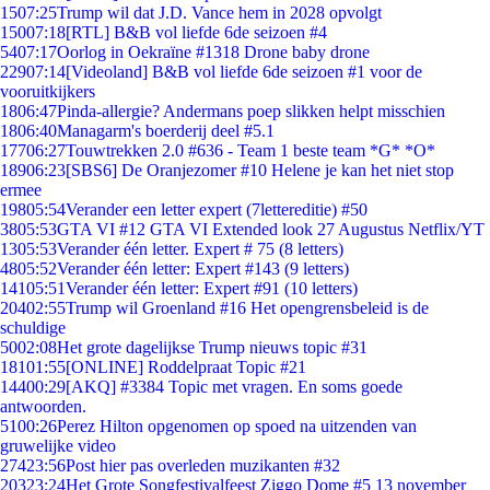
15
07:25
Trump wil dat J.D. Vance hem in 2028 opvolgt
150
07:18
[RTL] B&B vol liefde 6de seizoen #4
54
07:17
Oorlog in Oekraïne #1318 Drone baby drone
229
07:14
[Videoland] B&B vol liefde 6de seizoen #1 voor de
vooruitkijkers
18
06:47
Pinda-allergie? Andermans poep slikken helpt misschien
18
06:40
Managarm's boerderij deel #5.1
177
06:27
Touwtrekken 2.0 #636 - Team 1 beste team *G* *O*
189
06:23
[SBS6] De Oranjezomer #10 Helene je kan het niet stop
ermee
198
05:54
Verander een letter expert (7lettereditie) #50
38
05:53
GTA VI #12 GTA VI Extended look 27 Augustus Netflix/YT
13
05:53
Verander één letter. Expert # 75 (8 letters)
48
05:52
Verander één letter: Expert #143 (9 letters)
141
05:51
Verander één letter: Expert #91 (10 letters)
204
02:55
Trump wil Groenland #16 Het opengrensbeleid is de
schuldige
50
02:08
Het grote dagelijkse Trump nieuws topic #31
181
01:55
[ONLINE] Roddelpraat Topic #21
144
00:29
[AKQ] #3384 Topic met vragen. En soms goede
antwoorden.
51
00:26
Perez Hilton opgenomen op spoed na uitzenden van
gruwelijke video
274
23:56
Post hier pas overleden muzikanten #32
203
23:24
Het Grote Songfestivalfeest Ziggo Dome #5 13 november