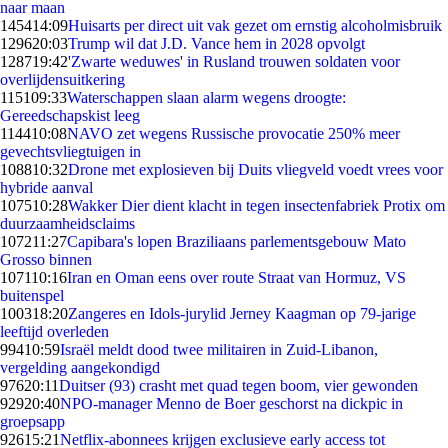
naar maan
1454
14:09
Huisarts per direct uit vak gezet om ernstig alcoholmisbruik
1296
20:03
Trump wil dat J.D. Vance hem in 2028 opvolgt
1287
19:42
'Zwarte weduwes' in Rusland trouwen soldaten voor
overlijdensuitkering
1151
09:33
Waterschappen slaan alarm wegens droogte:
Gereedschapskist leeg
1144
10:08
NAVO zet wegens Russische provocatie 250% meer
gevechtsvliegtuigen in
1088
10:32
Drone met explosieven bij Duits vliegveld voedt vrees voor
hybride aanval
1075
10:28
Wakker Dier dient klacht in tegen insectenfabriek Protix om
duurzaamheidsclaims
1072
11:27
Capibara's lopen Braziliaans parlementsgebouw Mato
Grosso binnen
1071
10:16
Iran en Oman eens over route Straat van Hormuz, VS
buitenspel
1003
18:20
Zangeres en Idols-jurylid Jerney Kaagman op 79-jarige
leeftijd overleden
994
10:59
Israël meldt dood twee militairen in Zuid-Libanon,
vergelding aangekondigd
976
20:11
Duitser (93) crasht met quad tegen boom, vier gewonden
929
20:40
NPO-manager Menno de Boer geschorst na dickpic in
groepsapp
926
15:21
Netflix-abonnees krijgen exclusieve early access tot