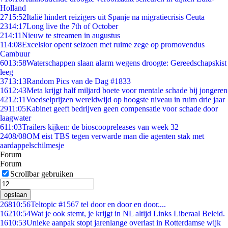
Holland
27
15:52
Italië hindert reizigers uit Spanje na migratiecrisis Ceuta
23
14:17
Long live the 7th of October
2
14:11
Nieuw te streamen in augustus
1
14:08
Excelsior opent seizoen met ruime zege op promovendus
Cambuur
60
13:58
Waterschappen slaan alarm wegens droogte: Gereedschapskist
leeg
37
13:13
Random Pics van de Dag #1833
16
12:43
Meta krijgt half miljard boete voor mentale schade bij jongeren
42
12:11
Voedselprijzen wereldwijd op hoogste niveau in ruim drie jaar
29
11:05
Kabinet geeft bedrijven geen compensatie voor schade door
laagwater
6
11:03
Trailers kijken: de bioscoopreleases van week 32
24
08/08
OM eist TBS tegen verwarde man die agenten stak met
aardappelschilmesje
Forum
Forum
Scrollbar gebruiken
opslaan
268
10:56
Teltopic #1567 tel door en door en door....
162
10:54
Wat je ook stemt, je krijgt in NL altijd Links Liberaal Beleid.
16
10:53
Unieke aanpak stopt jarenlange overlast in Rotterdamse wijk