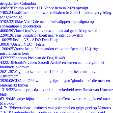
drugskartels Colombia
49
05:28
Trump wil dat J.D. Vance hem in 2028 opvolgt
74
05:24
Israël meldt dood twee militairen in Zuid-Libanon, vergelding
aangekondigd
57
02:32
Dikke Van Dale neemt 'vulvalippen' op: 'stigma op
schaamlippen doorbreken'
40
00:59
Vinted-foto's van vrouwen massaal gedeeld op seksfora
22
00:28
Jesus Simulator komt naar Nintendo Switch
1
00:25
Uitslag AZ - ADO Den Haag
3
00:07
Uitslag NEC - Telstar
12
00:05
Vrouw krijgt 30 maanden cel voor afpersing 12-jarige
misdienaar in kerk
43
22:22
Random Pics van de Dag #1448
43
22:19
Houthi's vallen Saoedi-Arabië en Jemen aan, dreigen met
blokkade olieroute
26
21:30
Wegpiraat scheurt met 146 km/u door het centrum van
Amsterdam
39
20:08
CDA en D66 willen ingrijpen tegen 'gluurbrillen' die mensen
ongemerkt filmen
13
19:52
Benzineprijs daalt verder, onzekerheid over Straat van Hormuz
blijft
63
19:04
Spanje: bijna alle migranten in Ceuta weer teruggekeerd naar
Marokko
4
17:13
Niewiadoma profiteert van pokerspel en grijpt geel op Ventoux
7
16:10
Aanhoudende droogte veroorzaakt scheuren in dijken Zuid-