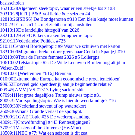
basisscholen
162
10:28
Algemeen steektopic, waar er een steekje los zit #3
203
10:28
[RTL] B&B vol liefde 6de seizoen #4
128
10:26
[SBS6] De Bondgenoten #318 Een klein kusje moet kunnen
2
10:23
LG nas n1t1 - niet zichtbaar bij aansluiten
104
10:19
De landelijke hittegolf van 2026
232
10:12
Het FOK!kers maken teringherrie topic
92
10:11
Nederlandse Politiek #725
5
10:11
Centraal Bordspeltopic #9 Waar we schuiven met karton
183
10:09
Migranten breken door grens naar Ceuta in Spanje,l #10
202
10:09
Tour de France femmes 2026 #5 Lollergps
106
10:02
Telstar-topic #2: De Witte Leeuwen Brullen nog altijd in
Velsen-Zuid!
190
10:01
[Wielrennen #616] Brennan!
0
10:00
Extreme hitte Europa kan economische groei tenietdoen'
9
09:52
Hoeveel geld spendeer jij aan je beginnende relatie?
0
09:45
[AMV] VS #1313 Lying sack of shit.
67
09:41
Het grote dagelijkse Trump nieuws topic #31
89
09:32
Voorspellingstopic: Wie is hier de weerkundige? #16
250
09:30
Nederland stevent af op watertekort
26
09:30
Ariana Grande verlaat de spotlight.
293
09:21
GAE Topic #25 De wederopstanding
43
09:17
[Crowdfunding] #443 Rentestijgingen?
37
09:11
Masters of the Universe (He-Man)
185
09:11
NEC #77: Wat een seizoen is dit zeg