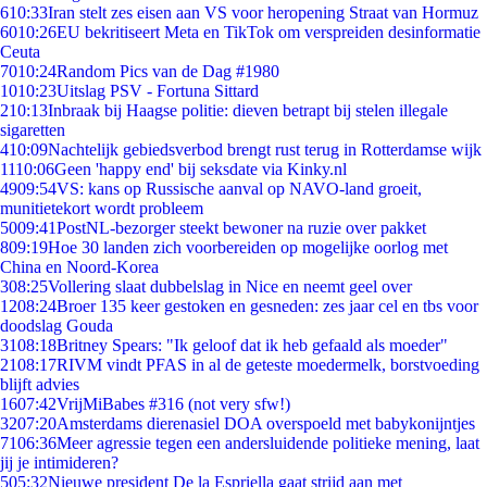
6
10:33
Iran stelt zes eisen aan VS voor heropening Straat van Hormuz
60
10:26
EU bekritiseert Meta en TikTok om verspreiden desinformatie
Ceuta
70
10:24
Random Pics van de Dag #1980
10
10:23
Uitslag PSV - Fortuna Sittard
2
10:13
Inbraak bij Haagse politie: dieven betrapt bij stelen illegale
sigaretten
4
10:09
Nachtelijk gebiedsverbod brengt rust terug in Rotterdamse wijk
11
10:06
Geen 'happy end' bij seksdate via Kinky.nl
49
09:54
VS: kans op Russische aanval op NAVO-land groeit,
munitietekort wordt probleem
50
09:41
PostNL-bezorger steekt bewoner na ruzie over pakket
8
09:19
Hoe 30 landen zich voorbereiden op mogelijke oorlog met
China en Noord-Korea
3
08:25
Vollering slaat dubbelslag in Nice en neemt geel over
12
08:24
Broer 135 keer gestoken en gesneden: zes jaar cel en tbs voor
doodslag Gouda
31
08:18
Britney Spears: "Ik geloof dat ik heb gefaald als moeder"
21
08:17
RIVM vindt PFAS in al de geteste moedermelk, borstvoeding
blijft advies
16
07:42
VrijMiBabes #316 (not very sfw!)
32
07:20
Amsterdams dierenasiel DOA overspoeld met babykonijntjes
71
06:36
Meer agressie tegen een andersluidende politieke mening, laat
jij je intimideren?
5
05:32
Nieuwe president De la Espriella gaat strijd aan met