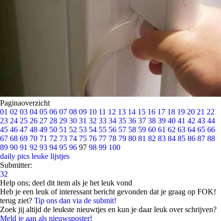
Paginaoverzicht
01
02
03
04
05
06
07
08
09
10
11
12
13
14
15
16
17
18
19
20
21
22
23
24
25
26
27
28
29
30
31
32
33
34
35
36
37
38
39
40
41
42
43
44
45
46
47
48
49
50
51
52
53
54
55
56
57
58
59
60
61
62
63
64
65
66
67
68
69
70
71
72
73
74
75
76
77
78
79
80
81
82
83
84
85
86
87
88
89
90
91
92
93
94
95
96
97
98
99
100
daily pics
leuke lijstjes
Submitter:
32
Help ons; deel dit item als je het leuk vond
Heb je een leuk of interessant bericht gevonden dat je graag op FOK!
terug ziet?
Tip ons dan via de submit!
Zoek jij altijd de leukste nieuwtjes en kun je daar leuk over schrijven?
Meld je aan als nieuwsposter!