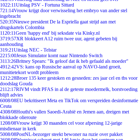
10
22:11
Uitslag PSV - Fortuna Sittard
7
21:14
Vrouw krijgt door verwisseling het embryo van ander stel
ingebracht
5
20:35
Nieuwe president De la Espriella gaat strijd aan met
drugskartels Colombia
11
20:11
Geen 'happy end' bij seksdate via Kinky.nl
37
19:57
XR blokkeert A12 ruim twee uur, agent gebeten bij
aanhouding
3
19:21
Uitslag NEC - Telstar
22
15:00
Jesus Simulator komt naar Nintendo Switch
31
13:26
Britney Spears: "Ik geloof dat ik heb gefaald als moeder"
49
12:42
VS: kans op Russische aanval op NAVO-land groeit,
munitietekort wordt probleem
12
12:28
Broer 135 keer gestoken en gesneden: zes jaar cel en tbs voor
doodslag Gouda
21
12:17
RIVM vindt PFAS in al de geteste moedermelk, borstvoeding
blijft advies
60
08/08
EU bekritiseert Meta en TikTok om verspreiden desinformatie
Ceuta
43
08/08
Houthi's vallen Saoedi-Arabië en Jemen aan, dreigen met
blokkade olieroute
12
08/08
Vrouw krijgt 30 maanden cel voor afpersing 12-jarige
misdienaar in kerk
50
08/08
PostNL-bezorger steekt bewoner na ruzie over pakket
26
08/08
Wegpiraat scheurt met 146 km/u door het centrum van