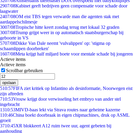
32
07/08
Amsterdams dierenasiel DOA overspoeld met babykonijntjes
29
07/08
Kabinet geeft bedrijven geen compensatie voor schade door
laagwater
24
07/08
OM eist TBS tegen verwarde man die agenten stak met
aardappelschilmesje
30
07/08
Tropische hitte keert zondag terug met lokaal 32 graden
30
07/08
Trump grijpt weer in op automatisch staatsburgerschap bij
geboorte in VS
57
07/08
Dikke Van Dale neemt 'vulvalippen' op: 'stigma op
schaamlippen doorbreken'
16
07/08
Meta krijgt half miljard boete voor mentale schade bij jongeren
Actieve items
Actieve items
Scrollbar gebruiken
opslaan
5
10:57
FIFA ziet kritiek op Infantino als desinformatie, Noorwegen eist
zijn aftreden
7
10:53
Vrouw krijgt door verwisseling het embryo van ander stel
ingebracht
13
10:53
MIVD-baas lekt via Strava routes naar geheime kazerne
1
10:46
China boekt doorbraak in eigen chipmachines, druk op ASML
groeit
37
10:45
XR blokkeert A12 ruim twee uur, agent gebeten bij
aanhouding