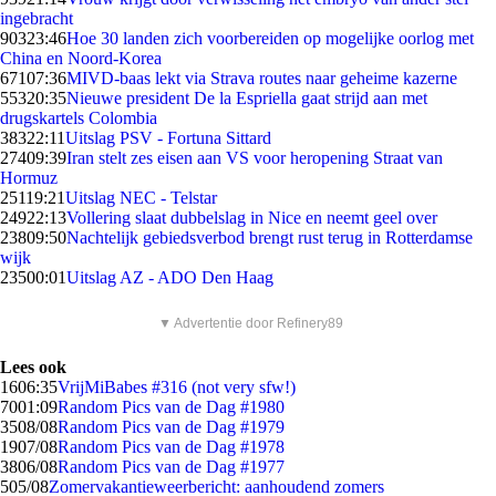
ingebracht
903
23:46
Hoe 30 landen zich voorbereiden op mogelijke oorlog met
China en Noord-Korea
671
07:36
MIVD-baas lekt via Strava routes naar geheime kazerne
553
20:35
Nieuwe president De la Espriella gaat strijd aan met
drugskartels Colombia
383
22:11
Uitslag PSV - Fortuna Sittard
274
09:39
Iran stelt zes eisen aan VS voor heropening Straat van
Hormuz
251
19:21
Uitslag NEC - Telstar
249
22:13
Vollering slaat dubbelslag in Nice en neemt geel over
238
09:50
Nachtelijk gebiedsverbod brengt rust terug in Rotterdamse
wijk
235
00:01
Uitslag AZ - ADO Den Haag
▼ Advertentie door Refinery89
Lees ook
16
06:35
VrijMiBabes #316 (not very sfw!)
70
01:09
Random Pics van de Dag #1980
35
08/08
Random Pics van de Dag #1979
19
07/08
Random Pics van de Dag #1978
38
06/08
Random Pics van de Dag #1977
5
05/08
Zomervakantieweerbericht: aanhoudend zomers