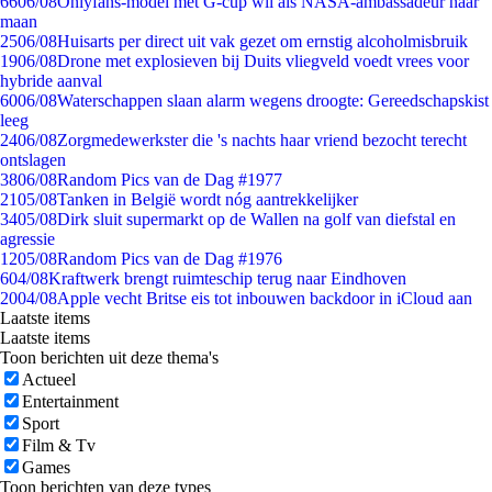
66
06/08
Onlyfans-model met G-cup wil als NASA-ambassadeur naar
maan
25
06/08
Huisarts per direct uit vak gezet om ernstig alcoholmisbruik
19
06/08
Drone met explosieven bij Duits vliegveld voedt vrees voor
hybride aanval
60
06/08
Waterschappen slaan alarm wegens droogte: Gereedschapskist
leeg
24
06/08
Zorgmedewerkster die 's nachts haar vriend bezocht terecht
ontslagen
38
06/08
Random Pics van de Dag #1977
21
05/08
Tanken in België wordt nóg aantrekkelijker
34
05/08
Dirk sluit supermarkt op de Wallen na golf van diefstal en
agressie
12
05/08
Random Pics van de Dag #1976
6
04/08
Kraftwerk brengt ruimteschip terug naar Eindhoven
20
04/08
Apple vecht Britse eis tot inbouwen backdoor in iCloud aan
Laatste items
Laatste items
Toon berichten uit deze thema's
Actueel
Entertainment
Sport
Film & Tv
Games
Toon berichten van deze types