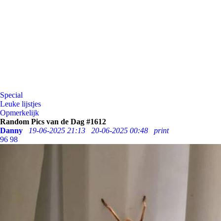
Special
Leuke lijstjes
Opmerkelijk
Random Pics van de Dag #1612
Danny
19-06-2025 21:13
20-06-2025 00:48
print
96
98