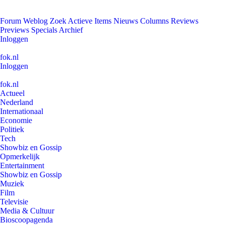
Forum
Weblog
Zoek
Actieve Items
Nieuws
Columns
Reviews
Previews
Specials
Archief
Inloggen
fok.nl
Inloggen
fok.nl
Actueel
Nederland
Internationaal
Economie
Politiek
Tech
Showbiz en Gossip
Opmerkelijk
Entertainment
Showbiz en Gossip
Muziek
Film
Televisie
Media & Cultuur
Bioscoopagenda