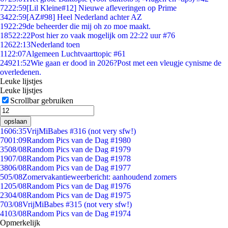
72
22:59
[Lil Kleine#12] Nieuwe afleveringen op Prime
34
22:59
[AZ#98] Heel Nederland achter AZ
19
22:29
de beheerder die mij oh zo moe maakt.
185
22:22
Post hier zo vaak mogelijk om 22:22 uur #76
126
22:13
Nederland toen
11
22:07
Algemeen Luchtvaarttopic #61
249
21:52
Wie gaan er dood in 2026?Post met een vleugje cynisme de
overledenen.
Leuke lijstjes
Leuke lijstjes
Scrollbar gebruiken
opslaan
16
06:35
VrijMiBabes #316 (not very sfw!)
70
01:09
Random Pics van de Dag #1980
35
08/08
Random Pics van de Dag #1979
19
07/08
Random Pics van de Dag #1978
38
06/08
Random Pics van de Dag #1977
5
05/08
Zomervakantieweerbericht: aanhoudend zomers
12
05/08
Random Pics van de Dag #1976
23
04/08
Random Pics van de Dag #1975
7
03/08
VrijMiBabes #315 (not very sfw!)
41
03/08
Random Pics van de Dag #1974
Opmerkelijk