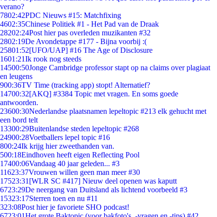
verano?
78
02:42
PDC Nieuws #15: Matchfixing
46
02:35
Chinese Politiek #1 - Het Pad van de Draak
282
02:24
Post hier pas overleden muzikanten #32
28
02:19
De Avondetappe #177 - Bijna voorbij :(
258
01:52
[UFO/UAP] #16 The Age of Disclosure
16
01:21
Ik rook nog steeds
145
00:50
Jonge Cambridge professor stapt op na claims over plagiaat
en leugens
9
00:36
TV Time (tracking app) stopt! Alternatief?
147
00:32
[AKQ] #3384 Topic met vragen. En soms goede
antwoorden.
236
00:30
Nederlandse plaatsnamen lepeltopic #213 elk gehucht met
een bord telt
133
00:29
Buitenlandse steden lepeltopic #268
249
00:28
Voetballers lepel topic #16
8
00:24
Ik krijg hier zweethanden van.
5
00:18
Eindhoven heeft eigen Reflecting Pool
174
00:06
Vandaag 40 jaar geleden... #3
116
23:37
Vrouwen willen geen man meer #30
175
23:31
[WLR SC #417] Nieuw deel openen was kaputt
67
23:29
De neergang van Duitsland als lichtend voorbeeld #3
153
23:17
Sterren toen en nu #11
3
23:08
Post hier je favoriete SHO podcast!
67
23:01
Het grote Baktopic (voor bakfoto's, -vragen en -tips) #42