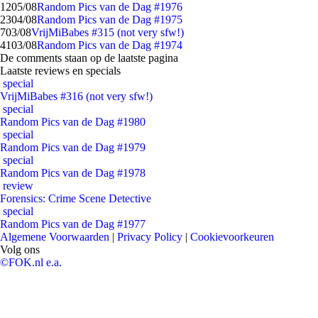
12
05/08
Random Pics van de Dag #1976
23
04/08
Random Pics van de Dag #1975
7
03/08
VrijMiBabes #315 (not very sfw!)
41
03/08
Random Pics van de Dag #1974
De comments staan op de laatste pagina
Laatste reviews en specials
special
VrijMiBabes #316 (not very sfw!)
special
Random Pics van de Dag #1980
special
Random Pics van de Dag #1979
special
Random Pics van de Dag #1978
review
Forensics: Crime Scene Detective
special
Random Pics van de Dag #1977
Algemene Voorwaarden
|
Privacy Policy
|
Cookievoorkeuren
Volg ons
©FOK.nl e.a.