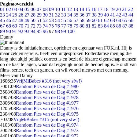
Paginaoverzicht
01
02
03
04
05
06
07
08
09
10
11
12
13
14
15
16
17
18
19
20
21
22
23
24
25
26
27
28
29
30
31
32
33
34
35
36
37
38
39
40
41
42
43
44
45
46
47
48
49
50
51
52
53
54
55
56
57
58
59
60
61
62
63
64
65
66
67
68
69
70
71
72
73
74
75
76
77
78
79
80
81
82
83
84
85
86
87
88
89
90
91
92
93
94
95
96
97
98
99
100
Danny
Danny is de initiatiefnemer, oprichter en eigenaar van FOK.nl. Hij is
maar zelden serieus, heeft een uitgesproken Rotterdamse mening die
lang niet altijd politiek correct is en bezit de bizarre eigenschap mensen
op de kast te jagen, waar dat eigenlijk nooit de bedoeling is. Houdt van
films, series, tech en gamen, en wil vooral nieuws met een mening.
Meer van Danny
16
06:35
VrijMiBabes #316 (not very sfw!)
70
01:09
Random Pics van de Dag #1980
35
08/08
Random Pics van de Dag #1979
19
07/08
Random Pics van de Dag #1978
38
06/08
Random Pics van de Dag #1977
12
05/08
Random Pics van de Dag #1976
23
04/08
Random Pics van de Dag #1975
7
03/08
VrijMiBabes #315 (not very sfw!)
41
03/08
Random Pics van de Dag #1974
30
02/08
Random Pics van de Dag #1973
44
01/08
Random Pics van de Dag #1972