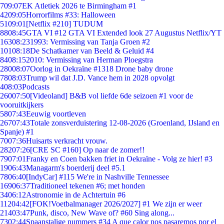
7
09:07
EK Atletiek 2026 te Birmingham #1
42
09:05
Horrorfilms #33: Halloween
51
09:01
[Netflix #210] TUDUM
88
08:45
GTA VI #12 GTA VI Extended look 27 Augustus Netflix/YT
163
08:23
1993: Vermissing van Tanja Groen #2
101
08:18
De Schatkamer van Beeld & Geluid #4
84
08:15
2010: Vermissing van Herman Ploegstra
280
08:07
Oorlog in Oekraïne #1318 Drone baby drone
78
08:03
Trump wil dat J.D. Vance hem in 2028 opvolgt
4
08:03
Podcasts
260
07:50
[Videoland] B&B vol liefde 6de seizoen #1 voor de
vooruitkijkers
58
07:43
Eeuwig voortleven
267
07:43
Totale zonsverduistering 12-08-2026 (Groenland, IJsland en
Spanje) #1
70
07:36
Huisarts verkracht vrouw.
282
07:26
[CRE SC #160] Op naar de zomer!!
79
07:01
Franky en Coen bakken friet in Oekraïne - Volg ze hier! #3
19
06:43
Managarm's boerderij deel #5.1
78
06:40
[IndyCar] #115 We're in Nashville Tennessee
169
06:37
Traditioneel tekenen #6; met honden
34
06:12
Astronomie in de Achtertuin #6
112
04:42
[FOK!Voetbalmanager 2026/2027] #1 We zijn er weer
214
03:47
Punk, disco, New Wave of? #60 Sing along...
73
02:44
Spaanstalige nummers #34 A que calor nos pasaremos por el