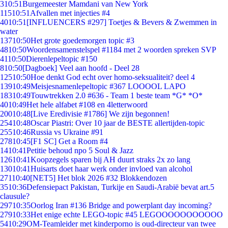
3
10:51
Burgemeester Mamdani van New York
115
10:51
Afvallen met injecties #4
40
10:51
[INFLUENCERS #297] Toetjes & Bevers & Zwemmen in
water
137
10:50
Het grote goedemorgen topic #3
48
10:50
Woordensamenstelspel #1184 met 2 woorden spreken SVP
41
10:50
Dierenlepeltopic #150
8
10:50
[Dagboek] Veel aan hoofd - Deel 28
125
10:50
Hoe denkt God echt over homo-seksualiteit? deel 4
139
10:49
Meisjesnamenlepeltopic #367 LOOOOL LAPO
183
10:49
Touwtrekken 2.0 #636 - Team 1 beste team *G* *O*
40
10:49
Het hele alfabet #108 en 4letterwoord
200
10:48
[Live Eredivisie #1786] We zijn begonnen!
254
10:48
Oscar Piastri: Over 10 jaar de BESTE allertijden-topic
255
10:46
Russia vs Ukraine #91
278
10:45
[F1 SC] Get a Room #4
14
10:41
Petitie behoud npo 5 Soul & Jazz
126
10:41
Koopzegels sparen bij AH duurt straks 2x zo lang
130
10:41
Huisarts doet haar werk onder invloed van alcohol
271
10:40
[NET5] Het blok 2026 #32 Blokkendozen
35
10:36
Defensiepact Pakistan, Turkije en Saudi-Arabië bevat art.5
clausule?
297
10:35
Oorlog Iran #136 Bridge and powerplant day incoming?
279
10:33
Het enige echte LEGO-topic #45 LEGOOOOOOOOOOO
54
10:29
OM-Teamleider met kinderporno is oud-directeur van twee