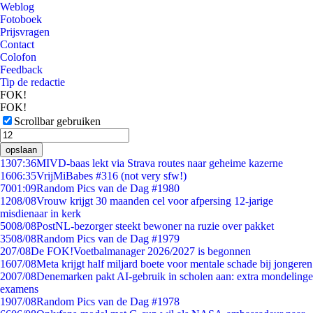
Weblog
Fotoboek
Prijsvragen
Contact
Colofon
Feedback
Tip de redactie
FOK!
FOK!
Scrollbar gebruiken
opslaan
13
07:36
MIVD-baas lekt via Strava routes naar geheime kazerne
16
06:35
VrijMiBabes #316 (not very sfw!)
70
01:09
Random Pics van de Dag #1980
12
08/08
Vrouw krijgt 30 maanden cel voor afpersing 12-jarige
misdienaar in kerk
50
08/08
PostNL-bezorger steekt bewoner na ruzie over pakket
35
08/08
Random Pics van de Dag #1979
2
07/08
De FOK!Voetbalmanager 2026/2027 is begonnen
16
07/08
Meta krijgt half miljard boete voor mentale schade bij jongeren
20
07/08
Denemarken pakt AI-gebruik in scholen aan: extra mondelinge
examens
19
07/08
Random Pics van de Dag #1978