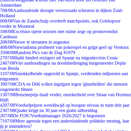
Amsterdam
7
08/08
Aanhoudende droogte veroorzaakt scheuren in dijken Zuid-
Holland
0
08/08
Van de Zandschulp overleeft matchpoints, ook Griekspoor
verder in Montreal
1
08/08
Excelsior opent seizoen met ruime zege op promovendus
Cambuur
2
08/08
Nieuw te streamen in augustus
4
08/08
Niewiadoma profiteert van pokerspel en grijpt geel op Ventoux
35
08/08
Random Pics van de Dag #1979
27
07/08
Italië hindert reizigers uit Spanje na migratiecrisis Ceuta
24
07/08
Vier aanhoudingen na doodsbedreiging burgemeester Depla
van Breda
11
07/08
Smokkelbende opgerold in Spanje, verdienden miljoenen aan
migranten
39
07/08
CDA en D66 willen ingrijpen tegen 'gluurbrillen' die mensen
ongemerkt filmen
13
07/08
Benzineprijs daalt verder, onzekerheid over Straat van Hormuz
blijft
42
07/08
Voedselprijzen wereldwijd op hoogste niveau in ruim drie jaar
23
07/08
Quake krijgt na 30 jaar een gratis uitbreiding
2
07/08
De FOK!Voetbalmanager 2026/2027 is begonnen
71
07/08
Meer agressie tegen een andersluidende politieke mening, laat
jij je intimideren?