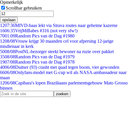
Opmerkelijk
Scrollbar gebruiken
opslaan
12
07:36
MIVD-baas lekt via Strava routes naar geheime kazerne
16
06:35
VrijMiBabes #316 (not very sfw!)
70
01:09
Random Pics van de Dag #1980
12
08/08
Vrouw krijgt 30 maanden cel voor afpersing 12-jarige
misdienaar in kerk
50
08/08
PostNL-bezorger steekt bewoner na ruzie over pakket
35
08/08
Random Pics van de Dag #1979
19
07/08
Random Pics van de Dag #1978
40
06/08
Duitser (93) crasht met quad tegen boom, vier gewonden
66
06/08
Onlyfans-model met G-cup wil als NASA-ambassadeur naar
maan
12
06/08
Capibara's lopen Braziliaans parlementsgebouw Mato Grosso
binnen