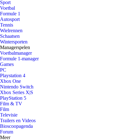
Sport
Voetbal
Formule 1
Autosport
Tennis
Wielrennen
Schaatsen
Wintersporten
Managerspelen
Voetbalmanager
Formule 1-manager
Games
PC
Playstation 4
Xbox One
Nintendo Switch
Xbox Series X|S
PlayStation 5
Film & TV
Film
Televisie
Trailers en Videos
Bioscoopagenda
Forum
Meer