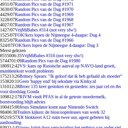
49
31/07
Random Pics van de Dag #1971
36
30/07
Random Pics van de Dag #1970
44
29/07
Random Pics van de Dag #1969
32
28/07
Random Pics van de Dag #1968
40
27/07
Random Pics van de Dag #1967
14
27/07
VrijMiBabes #314 (not very sfw!)
15
25/07
FOK!kers lopen de Nijmeegse 4-daagse: Dag 4
83
25/07
Random Pics van de Dag #1966
5
24/07
FOK!kers lopen de Nijmeegse 4-daagse: Dag 3
Meest gelezen
85550
06:35
VrijMiBabes #316 (not very sfw!)
57447
01:09
Random Pics van de Dag #1980
1809
12:42
VS: kans op Russische aanval op NAVO-land groeit,
munitietekort wordt probleem
1752
13:26
Britney Spears: "Ik geloof dat ik heb gefaald als moeder"
1538
20:11
Geen 'happy end' bij seksdate via Kinky.nl
1310
12:28
Broer 135 keer gestoken en gesneden: zes jaar cel en tbs
voor doodslag Gouda
1098
12:17
RIVM vindt PFAS in al de geteste moedermelk,
borstvoeding blijft advies
1004
15:00
Jesus Simulator komt naar Nintendo Switch
984
06:30
Trailers kijken: de bioscoopreleases van week 32
952
19:57
XR blokkeert A12 ruim twee uur, agent gebeten bij
aanhouding
939
21:14
Vrouw krijgt door verwisseling het embryo van ander stel