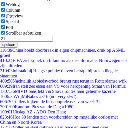
Weblog
Column
(P)review
Special
Poll
Scrollbar gebruiken
opslaan
1
10:39
China boekt doorbraak in eigen chipmachines, druk op ASML
groeit
4
10:24
FIFA ziet kritiek op Infantino als desinformatie, Noorwegen eist
zijn aftreden
2
10:03
Inbraak bij Haagse politie: dieven betrapt bij stelen illegale
sigaretten
4
09:50
Nachtelijk gebiedsverbod brengt rust terug in Rotterdamse wijk
6
09:39
Iran stelt zes eisen aan VS voor heropening Straat van Hormuz
13
07:36
MIVD-baas lekt via Strava routes naar geheime kazerne
16
06:35
VrijMiBabes #316 (not very sfw!)
6
06:30
Trailers kijken: de bioscoopreleases van week 32
70
01:09
Random Pics van de Dag #1980
1
00:01
Uitslag AZ - ADO Den Haag
8
23:46
Hoe 30 landen zich voorbereiden op mogelijke oorlog met
China en Noord-Korea
3
22:13
Vollering slaat dubbelslag in Nice en neemt geel over