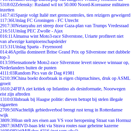
53
18:02
Zelensky: Rusland wil tot 50.000 Noord-Koreaanse militairen
inzetten
14
17:41
Spanje volgt Italië met grenscontroles, tien reizigers geweigerd
1
17:36
Uitslag FC Groningen - FC Utrecht
29
17:30
Netanyahu zet streep door Gaza-plan van Trumps Vredesraad
2
16:51
Uitslag PEC Zwolle - Ajax
0
16:11
Almansa wint Moto3-race Silverstone, Uriarte profiteert niet
van afwezige kampioenschapsleider
1
15:31
Uitslag Sparta - Feyenoord
0
14:46
Aprilia domineert Britse Grand Prix op Silverstone met dubbele
top-3
0
13:59
Sensationele Moto2-race Silverstone levert nieuwe winnaar op,
Nederlanders buiten de punten
41
11:03
Random Pics van de Dag #1981
52
10:39
China boekt doorbraak in eigen chipmachines, druk op ASML
groeit
16
10:24
FIFA ziet kritiek op Infantino als desinformatie, Noorwegen
eist zijn aftreden
13
10:03
Inbraak bij Haagse politie: dieven betrapt bij stelen illegale
sigaretten
27
09:50
Nachtelijk gebiedsverbod brengt rust terug in Rotterdamse
wijk
38
09:39
Iran stelt zes eisen aan VS voor heropening Straat van Hormuz
28
07:36
MIVD-baas lekt via Strava routes naar geheime kazerne
16
09/08
VrijMiBabes #316 (not very sfw!)