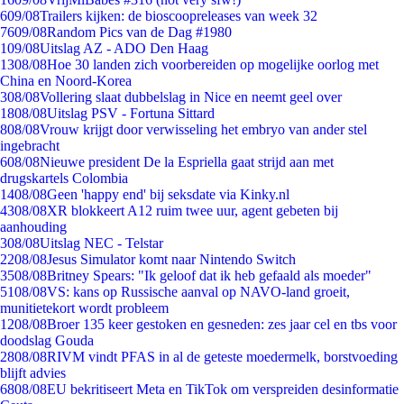
6
09/08
Trailers kijken: de bioscoopreleases van week 32
76
09/08
Random Pics van de Dag #1980
1
09/08
Uitslag AZ - ADO Den Haag
13
08/08
Hoe 30 landen zich voorbereiden op mogelijke oorlog met
China en Noord-Korea
3
08/08
Vollering slaat dubbelslag in Nice en neemt geel over
18
08/08
Uitslag PSV - Fortuna Sittard
8
08/08
Vrouw krijgt door verwisseling het embryo van ander stel
ingebracht
6
08/08
Nieuwe president De la Espriella gaat strijd aan met
drugskartels Colombia
14
08/08
Geen 'happy end' bij seksdate via Kinky.nl
43
08/08
XR blokkeert A12 ruim twee uur, agent gebeten bij
aanhouding
3
08/08
Uitslag NEC - Telstar
22
08/08
Jesus Simulator komt naar Nintendo Switch
35
08/08
Britney Spears: "Ik geloof dat ik heb gefaald als moeder"
51
08/08
VS: kans op Russische aanval op NAVO-land groeit,
munitietekort wordt probleem
12
08/08
Broer 135 keer gestoken en gesneden: zes jaar cel en tbs voor
doodslag Gouda
28
08/08
RIVM vindt PFAS in al de geteste moedermelk, borstvoeding
blijft advies
68
08/08
EU bekritiseert Meta en TikTok om verspreiden desinformatie