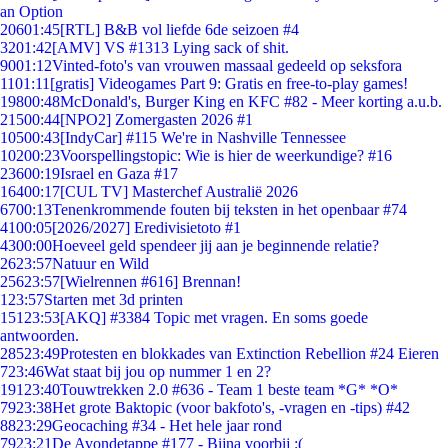
an Option
206
01:45
[RTL] B&B vol liefde 6de seizoen #4
32
01:42
[AMV] VS #1313 Lying sack of shit.
90
01:12
Vinted-foto's van vrouwen massaal gedeeld op seksfora
11
01:11
[gratis] Videogames Part 9: Gratis en free-to-play games!
198
00:48
McDonald's, Burger King en KFC #82 - Meer korting a.u.b.
215
00:44
[NPO2] Zomergasten 2026 #1
105
00:43
[IndyCar] #115 We're in Nashville Tennessee
102
00:23
Voorspellingstopic: Wie is hier de weerkundige? #16
236
00:19
Israel en Gaza #17
164
00:17
[CUL TV] Masterchef Australië 2026
67
00:13
Tenenkrommende fouten bij teksten in het openbaar #74
41
00:05
[2026/2027] Eredivisietoto #1
43
00:00
Hoeveel geld spendeer jij aan je beginnende relatie?
26
23:57
Natuur en Wild
256
23:57
[Wielrennen #616] Brennan!
1
23:57
Starten met 3d printen
151
23:53
[AKQ] #3384 Topic met vragen. En soms goede
antwoorden.
285
23:49
Protesten en blokkades van Extinction Rebellion #24 Eieren
7
23:46
Wat staat bij jou op nummer 1 en 2?
191
23:40
Touwtrekken 2.0 #636 - Team 1 beste team *G* *O*
79
23:38
Het grote Baktopic (voor bakfoto's, -vragen en -tips) #42
88
23:29
Geocaching #34 - Het hele jaar rond
79
23:21
De Avondetappe #177 - Bijna voorbij :(