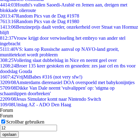
44
14:03
Houthi's vallen Saoedi-Arabië en Jemen aan, dreigen met
blokkade olieroute
20
13:47
Random Pics van de Dag #1978
76
13:16
Random Pics van de Dag #1980
14
13:06
Benzineprijs daalt verder, onzekerheid over Straat van Hormuz
blijft
8
12:37
Vrouw krijgt door verwisseling het embryo van ander stel
ingebracht
51
11:40
VS: kans op Russische aanval op NAVO-land groeit,
munitietekort wordt probleem
3
08:25
Vollering slaat dubbelslag in Nice en neemt geel over
12
08:24
Broer 135 keer gestoken en gesneden: zes jaar cel en tbs voor
doodslag Gouda
16
07:42
VrijMiBabes #316 (not very sfw!)
32
09/08
Amsterdams dierenasiel DOA overspoeld met babykonijntjes
57
09/08
Dikke Van Dale neemt 'vulvalippen' op: 'stigma op
schaamlippen doorbreken'
22
09/08
Jesus Simulator komt naar Nintendo Switch
1
09/08
Uitslag AZ - ADO Den Haag
Forum
Forum
Scrollbar gebruiken
opslaan