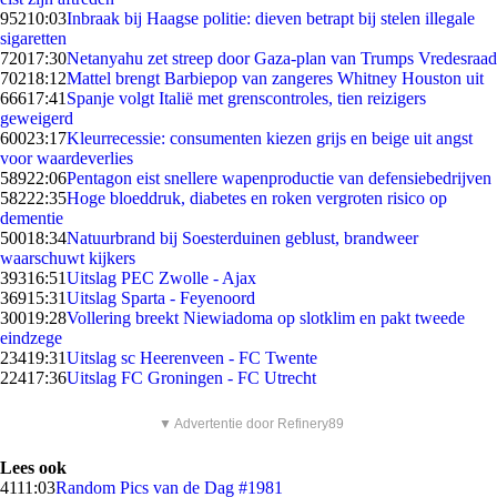
952
10:03
Inbraak bij Haagse politie: dieven betrapt bij stelen illegale
sigaretten
720
17:30
Netanyahu zet streep door Gaza-plan van Trumps Vredesraad
702
18:12
Mattel brengt Barbiepop van zangeres Whitney Houston uit
666
17:41
Spanje volgt Italië met grenscontroles, tien reizigers
geweigerd
600
23:17
Kleurrecessie: consumenten kiezen grijs en beige uit angst
voor waardeverlies
589
22:06
Pentagon eist snellere wapenproductie van defensiebedrijven
582
22:35
Hoge bloeddruk, diabetes en roken vergroten risico op
dementie
500
18:34
Natuurbrand bij Soesterduinen geblust, brandweer
waarschuwt kijkers
393
16:51
Uitslag PEC Zwolle - Ajax
369
15:31
Uitslag Sparta - Feyenoord
300
19:28
Vollering breekt Niewiadoma op slotklim en pakt tweede
eindzege
234
19:31
Uitslag sc Heerenveen - FC Twente
224
17:36
Uitslag FC Groningen - FC Utrecht
▼ Advertentie door Refinery89
Lees ook
41
11:03
Random Pics van de Dag #1981