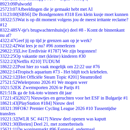
89
23:09
Palworld
257
23:07
Afbeeldingen die je gemaakt hebt met AI
131
23:00
[SBS6] De Bondgenoten #318 Een klein kusje moet kunnen
183
22:53
Wat is op dit moment volgens jou de meest irritante reclame?
#12
83
22:48
SV-tje's brugwachtershuis(je) deel #8 - Komt de binnenkant
nu af?
43
22:47
Geef jij op tijd je grenzen aan op je werk?
123
22:42
Wat lees je nu? #96 zomerlezen
298
22:35
[Live Eredivisie #1787] We zijn begonnen!
33
22:25
Op vakantie met (kleine) kinderen #30
53
22:23
[Netflix #210] TUDUM
186
22:22
Post hier zo vaak mogelijk om 22:22 uur #76
280
22:14
Tropisch aquarium #73 - Het blijft toch kriebelen.
126
22:12
[Het Officiële Steam Topic #201] Steamrolled
275
21:52
Wielerprono 2026 #1 We mogen weer
10
21:52
EK Zwemsporten 2026 te Parijs #1
8
21:51
Ik ga de fok-toto winnen dit jaar
172
21:45
[2027] Nieuwtjes en geruchten voor het ESF in Bulgarije #1
186
21:43
[PlayStation #184] Nieuw deel
183
21:39
FOK! Premier Cycling League 2026 #10 Tussentijdse
transfers
192
21:32
[WLR SC #417] Nieuw deel openen was kaputt
109
21:30
[Breien] Deel 21, met zomerbreisels
156
21:11
De woningmarkt #96 Eenmaal, andermaal