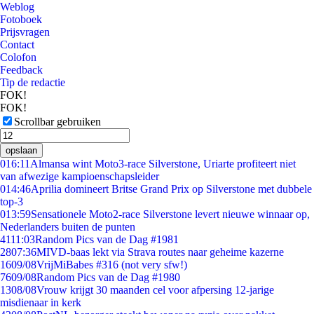
Weblog
Fotoboek
Prijsvragen
Contact
Colofon
Feedback
Tip de redactie
FOK!
FOK!
Scrollbar gebruiken
opslaan
0
16:11
Almansa wint Moto3-race Silverstone, Uriarte profiteert niet
van afwezige kampioenschapsleider
0
14:46
Aprilia domineert Britse Grand Prix op Silverstone met dubbele
top-3
0
13:59
Sensationele Moto2-race Silverstone levert nieuwe winnaar op,
Nederlanders buiten de punten
41
11:03
Random Pics van de Dag #1981
28
07:36
MIVD-baas lekt via Strava routes naar geheime kazerne
16
09/08
VrijMiBabes #316 (not very sfw!)
76
09/08
Random Pics van de Dag #1980
13
08/08
Vrouw krijgt 30 maanden cel voor afpersing 12-jarige
misdienaar in kerk