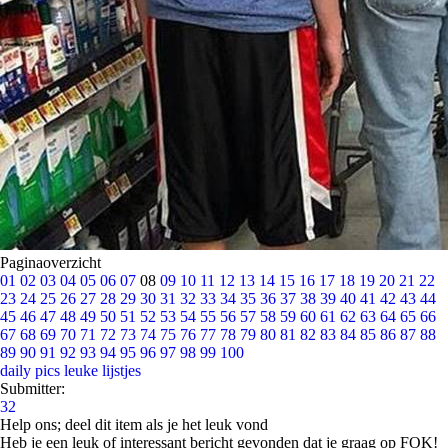
Paginaoverzicht
01
02
03
04
05
06
07
08
09
10
11
12
13
14
15
16
17
18
19
20
21
22
23
24
25
26
27
28
29
30
31
32
33
34
35
36
37
38
39
40
41
42
43
44
45
46
47
48
49
50
51
52
53
54
55
56
57
58
59
60
61
62
63
64
65
66
67
68
69
70
71
72
73
74
75
76
77
78
79
80
81
82
83
84
85
86
87
88
89
90
91
92
93
94
95
96
97
98
99
100
daily pics
leuke lijstjes
Submitter:
32
Help ons; deel dit item als je het leuk vond
Heb je een leuk of interessant bericht gevonden dat je graag op FOK!