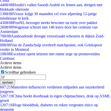
Ceuta
44
08/08
Houthi's vallen Saoedi-Arabië en Jemen aan, dreigen met
blokkade olieroute
13
08/08
Vrouw krijgt 30 maanden cel voor afpersing 12-jarige
misdienaar in kerk
43
08/08
PostNL-bezorger steekt bewoner na ruzie over pakket
26
08/08
Wegpiraat scheurt met 146 km/u door het centrum van
Amsterdam
7
08/08
Aanhoudende droogte veroorzaakt scheuren in dijken Zuid-
Holland
0
08/08
Van de Zandschulp overleeft matchpoints, ook Griekspoor
verder in Montreal
1
08/08
Excelsior opent seizoen met ruime zege op promovendus
Cambuur
Actieve items
Actieve items
Scrollbar gebruiken
opslaan
6
07:21
Manosfeer-influencers verdienen miljarden aan onzekerheid
jongeren
52
07:19
China boekt doorbraak in eigen chipmachines, druk op ASML
groeit
12
07:16
Hoge bloeddruk, diabetes en roken vergroten risico op
dementie