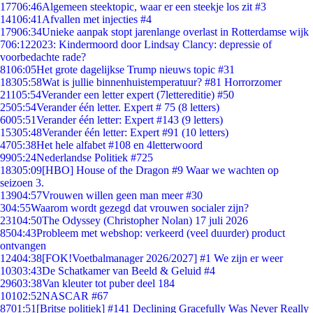
177
06:46
Algemeen steektopic, waar er een steekje los zit #3
141
06:41
Afvallen met injecties #4
179
06:34
Unieke aanpak stopt jarenlange overlast in Rotterdamse wijk
7
06:12
2023: Kindermoord door Lindsay Clancy: depressie of
voorbedachte rade?
81
06:05
Het grote dagelijkse Trump nieuws topic #31
183
05:58
Wat is jullie binnenhuistemperatuur? #81 Horrorzomer
211
05:54
Verander een letter expert (7lettereditie) #50
25
05:54
Verander één letter. Expert # 75 (8 letters)
60
05:51
Verander één letter: Expert #143 (9 letters)
153
05:48
Verander één letter: Expert #91 (10 letters)
47
05:38
Het hele alfabet #108 en 4letterwoord
99
05:24
Nederlandse Politiek #725
183
05:09
[HBO] House of the Dragon #9 Waar we wachten op
seizoen 3.
139
04:57
Vrouwen willen geen man meer #30
3
04:55
Waarom wordt gezegd dat vrouwen socialer zijn?
231
04:50
The Odyssey (Christopher Nolan) 17 juli 2026
85
04:43
Probleem met webshop: verkeerd (veel duurder) product
ontvangen
124
04:38
[FOK!Voetbalmanager 2026/2027] #1 We zijn er weer
103
03:43
De Schatkamer van Beeld & Geluid #4
296
03:38
Van kleuter tot puber deel 184
101
02:52
NASCAR #67
87
01:51
[Britse politiek] #141 Declining Gracefully Was Never Really