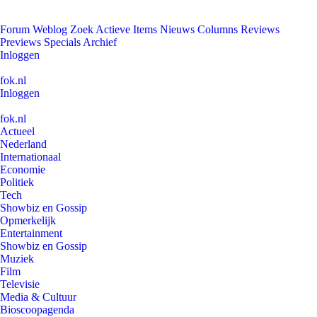
Forum
Weblog
Zoek
Actieve Items
Nieuws
Columns
Reviews
Previews
Specials
Archief
Inloggen
fok.nl
Inloggen
fok.nl
Actueel
Nederland
Internationaal
Economie
Politiek
Tech
Showbiz en Gossip
Opmerkelijk
Entertainment
Showbiz en Gossip
Muziek
Film
Televisie
Media & Cultuur
Bioscoopagenda