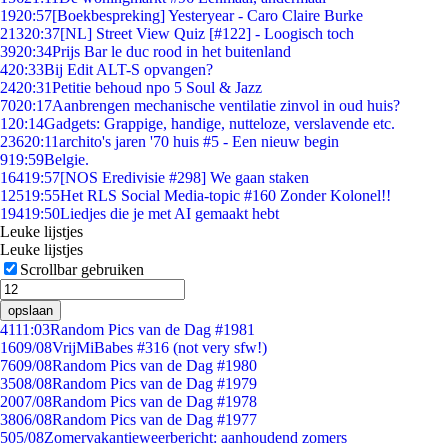
19
20:57
[Boekbespreking] Yesteryear - Caro Claire Burke
213
20:37
[NL] Street View Quiz [#122] - Loogisch toch
39
20:34
Prijs Bar le duc rood in het buitenland
4
20:33
Bij Edit ALT-S opvangen?
24
20:31
Petitie behoud npo 5 Soul & Jazz
70
20:17
Aanbrengen mechanische ventilatie zinvol in oud huis?
1
20:14
Gadgets: Grappige, handige, nutteloze, verslavende etc.
236
20:11
archito's jaren '70 huis #5 - Een nieuw begin
9
19:59
Belgie.
164
19:57
[NOS Eredivisie #298] We gaan staken
125
19:55
Het RLS Social Media-topic #160 Zonder Kolonel!!
194
19:50
Liedjes die je met AI gemaakt hebt
Leuke lijstjes
Leuke lijstjes
Scrollbar gebruiken
opslaan
41
11:03
Random Pics van de Dag #1981
16
09/08
VrijMiBabes #316 (not very sfw!)
76
09/08
Random Pics van de Dag #1980
35
08/08
Random Pics van de Dag #1979
20
07/08
Random Pics van de Dag #1978
38
06/08
Random Pics van de Dag #1977
5
05/08
Zomervakantieweerbericht: aanhoudend zomers