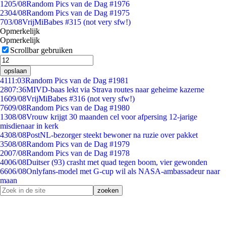
12
05/08
Random Pics van de Dag #1976
23
04/08
Random Pics van de Dag #1975
7
03/08
VrijMiBabes #315 (not very sfw!)
Opmerkelijk
Opmerkelijk
Scrollbar gebruiken
opslaan
41
11:03
Random Pics van de Dag #1981
28
07:36
MIVD-baas lekt via Strava routes naar geheime kazerne
16
09/08
VrijMiBabes #316 (not very sfw!)
76
09/08
Random Pics van de Dag #1980
13
08/08
Vrouw krijgt 30 maanden cel voor afpersing 12-jarige
misdienaar in kerk
43
08/08
PostNL-bezorger steekt bewoner na ruzie over pakket
35
08/08
Random Pics van de Dag #1979
20
07/08
Random Pics van de Dag #1978
40
06/08
Duitser (93) crasht met quad tegen boom, vier gewonden
66
06/08
Onlyfans-model met G-cup wil als NASA-ambassadeur naar
maan