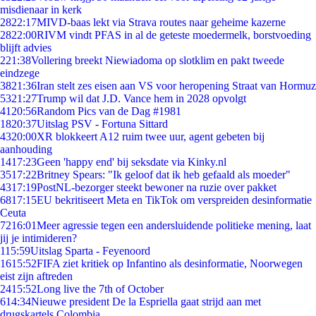
misdienaar in kerk
28
22:17
MIVD-baas lekt via Strava routes naar geheime kazerne
28
22:00
RIVM vindt PFAS in al de geteste moedermelk, borstvoeding
blijft advies
2
21:38
Vollering breekt Niewiadoma op slotklim en pakt tweede
eindzege
38
21:36
Iran stelt zes eisen aan VS voor heropening Straat van Hormuz
53
21:27
Trump wil dat J.D. Vance hem in 2028 opvolgt
41
20:56
Random Pics van de Dag #1981
18
20:37
Uitslag PSV - Fortuna Sittard
43
20:00
XR blokkeert A12 ruim twee uur, agent gebeten bij
aanhouding
14
17:23
Geen 'happy end' bij seksdate via Kinky.nl
35
17:22
Britney Spears: "Ik geloof dat ik heb gefaald als moeder"
43
17:19
PostNL-bezorger steekt bewoner na ruzie over pakket
68
17:15
EU bekritiseert Meta en TikTok om verspreiden desinformatie
Ceuta
72
16:01
Meer agressie tegen een andersluidende politieke mening, laat
jij je intimideren?
1
15:59
Uitslag Sparta - Feyenoord
16
15:52
FIFA ziet kritiek op Infantino als desinformatie, Noorwegen
eist zijn aftreden
24
15:52
Long live the 7th of October
6
14:34
Nieuwe president De la Espriella gaat strijd aan met
drugskartels Colombia