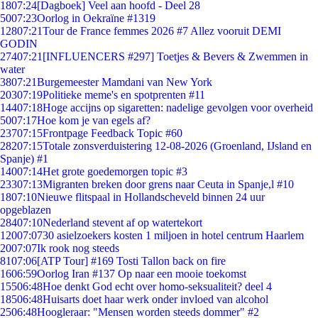
18
07:24
[Dagboek] Veel aan hoofd - Deel 28
50
07:23
Oorlog in Oekraïne #1319
128
07:21
Tour de France femmes 2026 #7 Allez vooruit DEMI
GODIN
274
07:21
[INFLUENCERS #297] Toetjes & Bevers & Zwemmen in
water
38
07:21
Burgemeester Mamdani van New York
203
07:19
Politieke meme's en spotprenten #11
144
07:18
Hoge accijns op sigaretten: nadelige gevolgen voor overheid
50
07:17
Hoe kom je van egels af?
237
07:15
Frontpage Feedback Topic #60
282
07:15
Totale zonsverduistering 12-08-2026 (Groenland, IJsland en
Spanje) #1
140
07:14
Het grote goedemorgen topic #3
233
07:13
Migranten breken door grens naar Ceuta in Spanje,l #10
18
07:10
Nieuwe flitspaal in Hollandscheveld binnen 24 uur
opgeblazen
284
07:10
Nederland stevent af op watertekort
120
07:07
30 asielzoekers kosten 1 miljoen in hotel centrum Haarlem
20
07:07
Ik rook nog steeds
81
07:06
[ATP Tour] #169 Tosti Tallon back on fire
16
06:59
Oorlog Iran #137 Op naar een mooie toekomst
155
06:48
Hoe denkt God echt over homo-seksualiteit? deel 4
185
06:48
Huisarts doet haar werk onder invloed van alcohol
25
06:48
Hoogleraar: "Mensen worden steeds dommer" #2