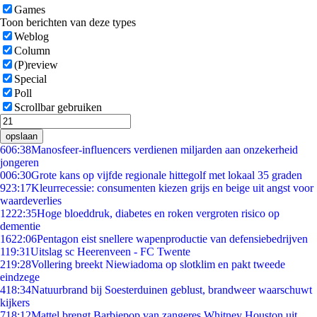
Games
Toon berichten van deze types
Weblog
Column
(P)review
Special
Poll
Scrollbar gebruiken
opslaan
6
06:38
Manosfeer-influencers verdienen miljarden aan onzekerheid
jongeren
0
06:30
Grote kans op vijfde regionale hittegolf met lokaal 35 graden
9
23:17
Kleurrecessie: consumenten kiezen grijs en beige uit angst voor
waardeverlies
12
22:35
Hoge bloeddruk, diabetes en roken vergroten risico op
dementie
16
22:06
Pentagon eist snellere wapenproductie van defensiebedrijven
1
19:31
Uitslag sc Heerenveen - FC Twente
2
19:28
Vollering breekt Niewiadoma op slotklim en pakt tweede
eindzege
4
18:34
Natuurbrand bij Soesterduinen geblust, brandweer waarschuwt
kijkers
7
18:12
Mattel brengt Barbiepop van zangeres Whitney Houston uit