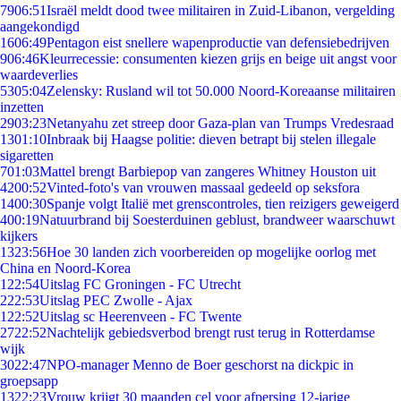
79
06:51
Israël meldt dood twee militairen in Zuid-Libanon, vergelding
aangekondigd
16
06:49
Pentagon eist snellere wapenproductie van defensiebedrijven
9
06:46
Kleurrecessie: consumenten kiezen grijs en beige uit angst voor
waardeverlies
53
05:04
Zelensky: Rusland wil tot 50.000 Noord-Koreaanse militairen
inzetten
29
03:23
Netanyahu zet streep door Gaza-plan van Trumps Vredesraad
13
01:10
Inbraak bij Haagse politie: dieven betrapt bij stelen illegale
sigaretten
7
01:03
Mattel brengt Barbiepop van zangeres Whitney Houston uit
42
00:52
Vinted-foto's van vrouwen massaal gedeeld op seksfora
14
00:30
Spanje volgt Italië met grenscontroles, tien reizigers geweigerd
4
00:19
Natuurbrand bij Soesterduinen geblust, brandweer waarschuwt
kijkers
13
23:56
Hoe 30 landen zich voorbereiden op mogelijke oorlog met
China en Noord-Korea
1
22:54
Uitslag FC Groningen - FC Utrecht
2
22:53
Uitslag PEC Zwolle - Ajax
1
22:52
Uitslag sc Heerenveen - FC Twente
27
22:52
Nachtelijk gebiedsverbod brengt rust terug in Rotterdamse
wijk
30
22:47
NPO-manager Menno de Boer geschorst na dickpic in
groepsapp
13
22:23
Vrouw krijgt 30 maanden cel voor afpersing 12-jarige