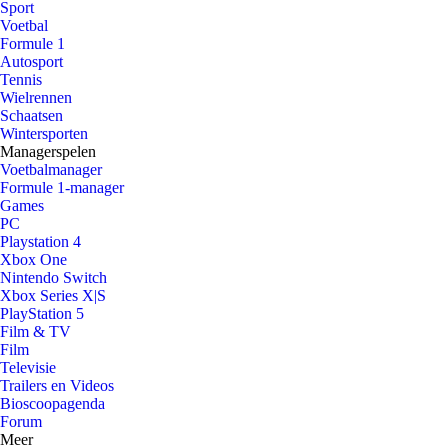
Sport
Voetbal
Formule 1
Autosport
Tennis
Wielrennen
Schaatsen
Wintersporten
Managerspelen
Voetbalmanager
Formule 1-manager
Games
PC
Playstation 4
Xbox One
Nintendo Switch
Xbox Series X|S
PlayStation 5
Film & TV
Film
Televisie
Trailers en Videos
Bioscoopagenda
Forum
Meer