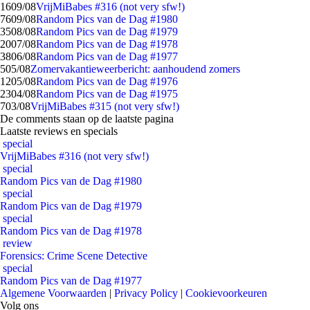
16
09/08
VrijMiBabes #316 (not very sfw!)
76
09/08
Random Pics van de Dag #1980
35
08/08
Random Pics van de Dag #1979
20
07/08
Random Pics van de Dag #1978
38
06/08
Random Pics van de Dag #1977
5
05/08
Zomervakantieweerbericht: aanhoudend zomers
12
05/08
Random Pics van de Dag #1976
23
04/08
Random Pics van de Dag #1975
7
03/08
VrijMiBabes #315 (not very sfw!)
De comments staan op de laatste pagina
Laatste reviews en specials
special
VrijMiBabes #316 (not very sfw!)
special
Random Pics van de Dag #1980
special
Random Pics van de Dag #1979
special
Random Pics van de Dag #1978
review
Forensics: Crime Scene Detective
special
Random Pics van de Dag #1977
Algemene Voorwaarden
|
Privacy Policy
|
Cookievoorkeuren
Volg ons