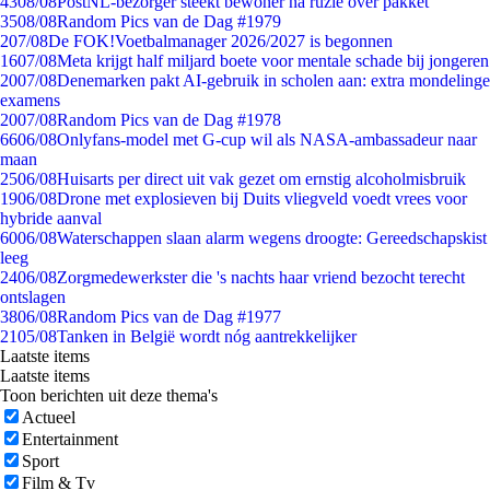
43
08/08
PostNL-bezorger steekt bewoner na ruzie over pakket
35
08/08
Random Pics van de Dag #1979
2
07/08
De FOK!Voetbalmanager 2026/2027 is begonnen
16
07/08
Meta krijgt half miljard boete voor mentale schade bij jongeren
20
07/08
Denemarken pakt AI-gebruik in scholen aan: extra mondelinge
examens
20
07/08
Random Pics van de Dag #1978
66
06/08
Onlyfans-model met G-cup wil als NASA-ambassadeur naar
maan
25
06/08
Huisarts per direct uit vak gezet om ernstig alcoholmisbruik
19
06/08
Drone met explosieven bij Duits vliegveld voedt vrees voor
hybride aanval
60
06/08
Waterschappen slaan alarm wegens droogte: Gereedschapskist
leeg
24
06/08
Zorgmedewerkster die 's nachts haar vriend bezocht terecht
ontslagen
38
06/08
Random Pics van de Dag #1977
21
05/08
Tanken in België wordt nóg aantrekkelijker
Laatste items
Laatste items
Toon berichten uit deze thema's
Actueel
Entertainment
Sport
Film & Tv