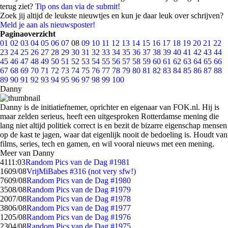
terug ziet?
Tip ons dan via de submit!
Zoek jij altijd de leukste nieuwtjes en kun je daar leuk over schrijven?
Meld je aan als nieuwsposter!
Paginaoverzicht
01
02
03
04
05
06
07
08
09
10
11
12
13
14
15
16
17
18
19
20
21
22
23
24
25
26
27
28
29
30
31
32
33
34
35
36
37
38
39
40
41
42
43
44
45
46
47
48
49
50
51
52
53
54
55
56
57
58
59
60
61
62
63
64
65
66
67
68
69
70
71
72
73
74
75
76
77
78
79
80
81
82
83
84
85
86
87
88
89
90
91
92
93
94
95
96
97
98
99
100
Danny
Danny is de initiatiefnemer, oprichter en eigenaar van FOK.nl. Hij is
maar zelden serieus, heeft een uitgesproken Rotterdamse mening die
lang niet altijd politiek correct is en bezit de bizarre eigenschap mensen
op de kast te jagen, waar dat eigenlijk nooit de bedoeling is. Houdt van
films, series, tech en gamen, en wil vooral nieuws met een mening.
Meer van Danny
41
11:03
Random Pics van de Dag #1981
16
09/08
VrijMiBabes #316 (not very sfw!)
76
09/08
Random Pics van de Dag #1980
35
08/08
Random Pics van de Dag #1979
20
07/08
Random Pics van de Dag #1978
38
06/08
Random Pics van de Dag #1977
12
05/08
Random Pics van de Dag #1976
23
04/08
Random Pics van de Dag #1975