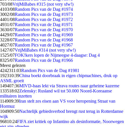
7
03/08
VrijMiBabes #315 (not very sfw!)
41
03/08
Random Pics van de Dag #1974
30
02/08
Random Pics van de Dag #1973
44
01/08
Random Pics van de Dag #1972
49
31/07
Random Pics van de Dag #1971
36
30/07
Random Pics van de Dag #1970
44
29/07
Random Pics van de Dag #1969
32
28/07
Random Pics van de Dag #1968
40
27/07
Random Pics van de Dag #1967
14
27/07
VrijMiBabes #314 (not very sfw!)
15
25/07
FOK!kers lopen de Nijmeegse 4-daagse: Dag 4
83
25/07
Random Pics van de Dag #1966
Meest gelezen
42423
11:03
Random Pics van de Dag #1981
1923
10:39
China boekt doorbraak in eigen chipmachines, druk op
ASML groeit
1494
07:36
MIVD-baas lekt via Strava routes naar geheime kazerne
1335
18:02
Zelensky: Rusland wil tot 50.000 Noord-Koreaanse
militairen inzetten
1149
09:39
Iran stelt zes eisen aan VS voor heropening Straat van
Hormuz
1049
09:50
Nachtelijk gebiedsverbod brengt rust terug in Rotterdamse
wijk
968
10:24
FIFA ziet kritiek op Infantino als desinformatie, Noorwegen
eist zijn aftreden