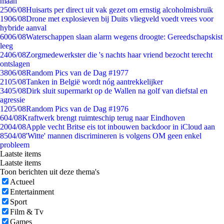
maan
25
06/08
Huisarts per direct uit vak gezet om ernstig alcoholmisbruik
19
06/08
Drone met explosieven bij Duits vliegveld voedt vrees voor
hybride aanval
60
06/08
Waterschappen slaan alarm wegens droogte: Gereedschapskist
leeg
24
06/08
Zorgmedewerkster die 's nachts haar vriend bezocht terecht
ontslagen
38
06/08
Random Pics van de Dag #1977
21
05/08
Tanken in België wordt nóg aantrekkelijker
34
05/08
Dirk sluit supermarkt op de Wallen na golf van diefstal en
agressie
12
05/08
Random Pics van de Dag #1976
6
04/08
Kraftwerk brengt ruimteschip terug naar Eindhoven
20
04/08
Apple vecht Britse eis tot inbouwen backdoor in iCloud aan
85
04/08
'Witte' mannen discrimineren is volgens OM geen enkel
probleem
Laatste items
Laatste items
Toon berichten uit deze thema's
Actueel
Entertainment
Sport
Film & Tv
Games