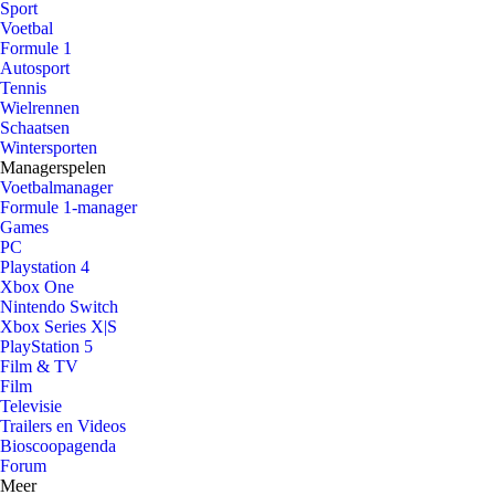
Sport
Voetbal
Formule 1
Autosport
Tennis
Wielrennen
Schaatsen
Wintersporten
Managerspelen
Voetbalmanager
Formule 1-manager
Games
PC
Playstation 4
Xbox One
Nintendo Switch
Xbox Series X|S
PlayStation 5
Film & TV
Film
Televisie
Trailers en Videos
Bioscoopagenda
Forum
Meer