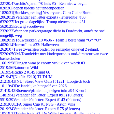
227
20:47
archito's jaren '70 huis #5 - Een nieuw begin
8
20:36
Poepen tijdens het tandenpoetsen
18
20:31
[Boekbespreking] Yesteryear - Caro Claire Burke
206
20:29
Verander een letter expert (7lettereditie) #50
63
20:27
Het grote dagelijkse Trump nieuws topic #31
56
20:25
Eeuwig voortleven
23
20:22
Weer een parkeergarage dicht in Dordrecht, auto's zo snel
mogelijk weg
180
20:19
Touwtrekken 2.0 #636 - Team 1 beste team *G* *O*
40
20:14
Horrorfilms #33: Halloween
26
20:07
Twee zwaargewonden bij eenzijdig ongeval Zeeland.
52
20:05
OM-Teamleider met kinderporno is oud-directeur van twee
basisscholen
166
19:58
Dingen waar je enorm vrolijk van wordt #3
25
19:56
Natuur en Wild
16
19:54
Radio 2 #145 Ruud 66
47
19:47
[Netflix #210] TUDUM
212
19:43
[NL] Street View Quiz [#122] - Loogisch toch
101
19:43
De landelijke hittegolf van 2026
214
19:42
Bloemen/planten in je eigen tuin #94 Kleur!
148
19:42
Verander één letter: Expert #91 (10 letters)
55
19:39
Verander één letter: Expert #143 (9 letters)
2
19:36
UEFA Super Cup #1 PSG - Aston Villa
20
19:34
Verander één letter. Expert # 75 (8 letters)
105
19:31
Telstar-topic #2: De Witte Leeuwen Brullen nog altijd in