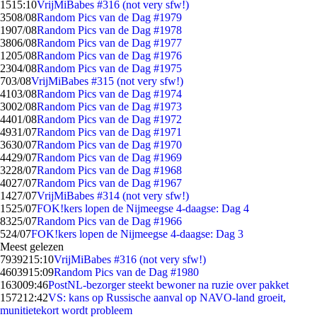
15
15:10
VrijMiBabes #316 (not very sfw!)
35
08/08
Random Pics van de Dag #1979
19
07/08
Random Pics van de Dag #1978
38
06/08
Random Pics van de Dag #1977
12
05/08
Random Pics van de Dag #1976
23
04/08
Random Pics van de Dag #1975
7
03/08
VrijMiBabes #315 (not very sfw!)
41
03/08
Random Pics van de Dag #1974
30
02/08
Random Pics van de Dag #1973
44
01/08
Random Pics van de Dag #1972
49
31/07
Random Pics van de Dag #1971
36
30/07
Random Pics van de Dag #1970
44
29/07
Random Pics van de Dag #1969
32
28/07
Random Pics van de Dag #1968
40
27/07
Random Pics van de Dag #1967
14
27/07
VrijMiBabes #314 (not very sfw!)
15
25/07
FOK!kers lopen de Nijmeegse 4-daagse: Dag 4
83
25/07
Random Pics van de Dag #1966
5
24/07
FOK!kers lopen de Nijmeegse 4-daagse: Dag 3
Meest gelezen
79392
15:10
VrijMiBabes #316 (not very sfw!)
46039
15:09
Random Pics van de Dag #1980
1630
09:46
PostNL-bezorger steekt bewoner na ruzie over pakket
1572
12:42
VS: kans op Russische aanval op NAVO-land groeit,
munitietekort wordt probleem