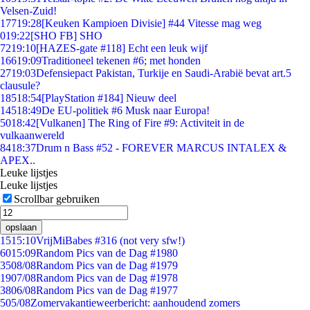
Velsen-Zuid!
177
19:28
[Keuken Kampioen Divisie] #44 Vitesse mag weg
0
19:22
[SHO FB] SHO
72
19:10
[HAZES-gate #118] Echt een leuk wijf
166
19:09
Traditioneel tekenen #6; met honden
27
19:03
Defensiepact Pakistan, Turkije en Saudi-Arabië bevat art.5
clausule?
185
18:54
[PlayStation #184] Nieuw deel
145
18:49
De EU-politiek #6 Musk naar Europa!
50
18:42
[Vulkanen] The Ring of Fire #9: Activiteit in de
vulkaanwereld
84
18:37
Drum n Bass #52 - FOREVER MARCUS INTALEX &
APEX..
Leuke lijstjes
Leuke lijstjes
Scrollbar gebruiken
opslaan
15
15:10
VrijMiBabes #316 (not very sfw!)
60
15:09
Random Pics van de Dag #1980
35
08/08
Random Pics van de Dag #1979
19
07/08
Random Pics van de Dag #1978
38
06/08
Random Pics van de Dag #1977
5
05/08
Zomervakantieweerbericht: aanhoudend zomers