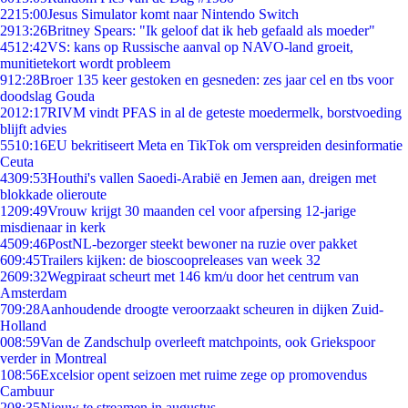
22
15:00
Jesus Simulator komt naar Nintendo Switch
29
13:26
Britney Spears: "Ik geloof dat ik heb gefaald als moeder"
45
12:42
VS: kans op Russische aanval op NAVO-land groeit,
munitietekort wordt probleem
9
12:28
Broer 135 keer gestoken en gesneden: zes jaar cel en tbs voor
doodslag Gouda
20
12:17
RIVM vindt PFAS in al de geteste moedermelk, borstvoeding
blijft advies
55
10:16
EU bekritiseert Meta en TikTok om verspreiden desinformatie
Ceuta
43
09:53
Houthi's vallen Saoedi-Arabië en Jemen aan, dreigen met
blokkade olieroute
12
09:49
Vrouw krijgt 30 maanden cel voor afpersing 12-jarige
misdienaar in kerk
45
09:46
PostNL-bezorger steekt bewoner na ruzie over pakket
6
09:45
Trailers kijken: de bioscoopreleases van week 32
26
09:32
Wegpiraat scheurt met 146 km/u door het centrum van
Amsterdam
7
09:28
Aanhoudende droogte veroorzaakt scheuren in dijken Zuid-
Holland
0
08:59
Van de Zandschulp overleeft matchpoints, ook Griekspoor
verder in Montreal
1
08:56
Excelsior opent seizoen met ruime zege op promovendus
Cambuur
2
08:35
Nieuw te streamen in augustus