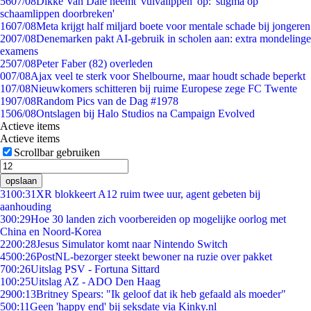
56
07/08
Dikke Van Dale neemt 'vulvalippen' op: 'stigma op
schaamlippen doorbreken'
16
07/08
Meta krijgt half miljard boete voor mentale schade bij jongeren
20
07/08
Denemarken pakt AI-gebruik in scholen aan: extra mondelinge
examens
25
07/08
Peter Faber (82) overleden
0
07/08
Ajax veel te sterk voor Shelbourne, maar houdt schade beperkt
1
07/08
Nieuwkomers schitteren bij ruime Europese zege FC Twente
19
07/08
Random Pics van de Dag #1978
15
06/08
Ontslagen bij Halo Studios na Campaign Evolved
Actieve items
Actieve items
Scrollbar gebruiken
opslaan
31
00:31
XR blokkeert A12 ruim twee uur, agent gebeten bij
aanhouding
3
00:29
Hoe 30 landen zich voorbereiden op mogelijke oorlog met
China en Noord-Korea
22
00:28
Jesus Simulator komt naar Nintendo Switch
45
00:26
PostNL-bezorger steekt bewoner na ruzie over pakket
7
00:26
Uitslag PSV - Fortuna Sittard
1
00:25
Uitslag AZ - ADO Den Haag
29
00:13
Britney Spears: "Ik geloof dat ik heb gefaald als moeder"
5
00:11
Geen 'happy end' bij seksdate via Kinky.nl