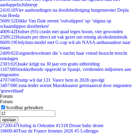
aardappelschilmesje
24
10:18
Vier aanhoudingen na doodsbedreiging burgemeester Depla
van Breda
56
09:52
Dikke Van Dale neemt 'vulvalippen' op: 'stigma op
schaamlippen doorbreken'
40
09:42
Duitser (93) crasht met quad tegen boom, vier gewonden
25
09:22
Huisarts per direct uit vak gezet om ernstig alcoholmisbruik
66
09:19
Onlyfans-model met G-cup wil als NASA-ambassadeur naar
maan
24
09:02
Zorgmedewerkster die 's nachts haar vriend bezocht terecht
ontslagen
23
03:02
Quake krijgt na 30 jaar een gratis uitbreiding
11
07/08
Smokkelbende opgerold in Spanje, verdienden miljoenen aan
migranten
47
07/08
Trump wil dat J.D. Vance hem in 2028 opvolgt
34
07/08
Ceuta-leider noemt Marokkaanse grensaanval door migranten
'gruweldaad'
Forum
Forum
Scrollbar gebruiken
opslaan
272
00:47
Oorlog in Oekraïne #1318 Drone baby drone
186
00:40
Tour de France femmes 2026 #5 Lollergps