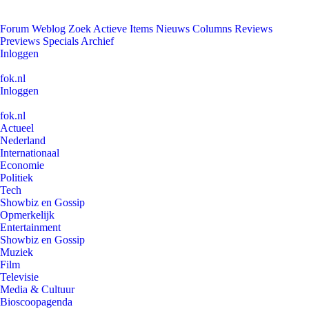
Forum
Weblog
Zoek
Actieve Items
Nieuws
Columns
Reviews
Previews
Specials
Archief
Inloggen
fok.nl
Inloggen
fok.nl
Actueel
Nederland
Internationaal
Economie
Politiek
Tech
Showbiz en Gossip
Opmerkelijk
Entertainment
Showbiz en Gossip
Muziek
Film
Televisie
Media & Cultuur
Bioscoopagenda