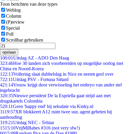
Toon berichten van deze types
Weblog
Column
(P)review
Special
Poll
Scrollbar gebruiken
opslaan
1
00:01
Uitslag AZ - ADO Den Haag
3
23:46
Hoe 30 landen zich voorbereiden op mogelijke oorlog met
China en Noord-Korea
1
22:13
Vollering slaat dubbelslag in Nice en neemt geel over
7
22:11
Uitslag PSV - Fortuna Sittard
4
21:14
Vrouw krijgt door verwisseling het embryo van ander stel
ingebracht
3
20:35
Nieuwe president De la Espriella gaat strijd aan met
drugskartels Colombia
5
20:11
Geen 'happy end' bij seksdate via Kinky.nl
31
19:57
XR blokkeert A12 ruim twee uur, agent gebeten bij
aanhouding
3
19:21
Uitslag NEC - Telstar
15
15:10
VrijMiBabes #316 (not very sfw!)
60
15:09
Random Pics van de Dag #1980