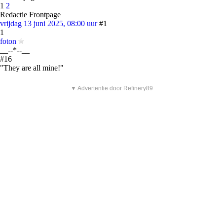
1
2
Redactie Frontpage
vrijdag 13 juni 2025, 08:00 uur
#1
1
foton
__--*--__
#16
"They are all mine!"
▼ Advertentie door Refinery89