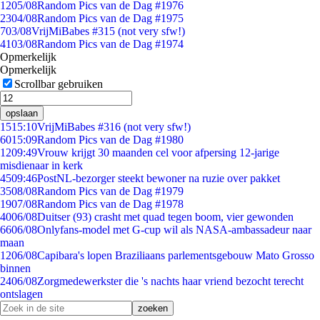
12
05/08
Random Pics van de Dag #1976
23
04/08
Random Pics van de Dag #1975
7
03/08
VrijMiBabes #315 (not very sfw!)
41
03/08
Random Pics van de Dag #1974
Opmerkelijk
Opmerkelijk
Scrollbar gebruiken
opslaan
15
15:10
VrijMiBabes #316 (not very sfw!)
60
15:09
Random Pics van de Dag #1980
12
09:49
Vrouw krijgt 30 maanden cel voor afpersing 12-jarige
misdienaar in kerk
45
09:46
PostNL-bezorger steekt bewoner na ruzie over pakket
35
08/08
Random Pics van de Dag #1979
19
07/08
Random Pics van de Dag #1978
40
06/08
Duitser (93) crasht met quad tegen boom, vier gewonden
66
06/08
Onlyfans-model met G-cup wil als NASA-ambassadeur naar
maan
12
06/08
Capibara's lopen Braziliaans parlementsgebouw Mato Grosso
binnen
24
06/08
Zorgmedewerkster die 's nachts haar vriend bezocht terecht
ontslagen