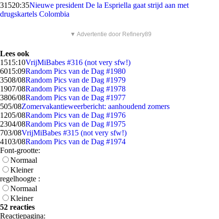
315
20:35
Nieuwe president De la Espriella gaat strijd aan met
drugskartels Colombia
▼ Advertentie door Refinery89
Lees ook
15
15:10
VrijMiBabes #316 (not very sfw!)
60
15:09
Random Pics van de Dag #1980
35
08/08
Random Pics van de Dag #1979
19
07/08
Random Pics van de Dag #1978
38
06/08
Random Pics van de Dag #1977
5
05/08
Zomervakantieweerbericht: aanhoudend zomers
12
05/08
Random Pics van de Dag #1976
23
04/08
Random Pics van de Dag #1975
7
03/08
VrijMiBabes #315 (not very sfw!)
41
03/08
Random Pics van de Dag #1974
Font-grootte:
Normaal
Kleiner
regelhoogte :
Normaal
Kleiner
52 reacties
Reactiepagina: