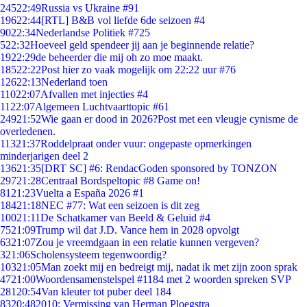
245
22:49
Russia vs Ukraine #91
196
22:44
[RTL] B&B vol liefde 6de seizoen #4
90
22:34
Nederlandse Politiek #725
5
22:32
Hoeveel geld spendeer jij aan je beginnende relatie?
19
22:29
de beheerder die mij oh zo moe maakt.
185
22:22
Post hier zo vaak mogelijk om 22:22 uur #76
126
22:13
Nederland toen
110
22:07
Afvallen met injecties #4
11
22:07
Algemeen Luchtvaarttopic #61
249
21:52
Wie gaan er dood in 2026?Post met een vleugje cynisme de
overledenen.
113
21:37
Roddelpraat onder vuur: ongepaste opmerkingen
minderjarigen deel 2
136
21:35
[DRT SC] #6: RendacGoden sponsored by TONZON
297
21:28
Centraal Bordspeltopic #8 Game on!
81
21:23
Vuelta a España 2026 #1
184
21:18
NEC #77: Wat een seizoen is dit zeg
100
21:11
De Schatkamer van Beeld & Geluid #4
75
21:09
Trump wil dat J.D. Vance hem in 2028 opvolgt
63
21:07
Zou je vreemdgaan in een relatie kunnen vergeven?
3
21:06
Scholensysteem tegenwoordig?
103
21:05
Man zoekt mij en bedreigt mij, nadat ik met zijn zoon sprak
47
21:00
Woordensamenstelspel #1184 met 2 woorden spreken SVP
281
20:54
Van kleuter tot puber deel 184
83
20:48
2010: Vermissing van Herman Ploegstra