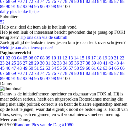
67
68
69
70
71
72
73
74
75
76
77
78
79
80
81
82
83
84
85
86
87
88
89
90
91
92
93
94
95
96
97
98
99
100
daily pics
leuke lijstjes
Submitter:
52
Help ons; deel dit item als je het leuk vond
Heb je een leuk of interessant bericht gevonden dat je graag op FOK!
terug ziet?
Tip ons dan via de submit!
Zoek jij altijd de leukste nieuwtjes en kun je daar leuk over schrijven?
Meld je aan als nieuwsposter!
Paginaoverzicht
01
02
03
04
05
06
07
08
09
10
11
12
13
14
15
16
17
18
19
20
21
22
23
24
25
26
27
28
29
30
31
32
33
34
35
36
37
38
39
40
41
42
43
44
45
46
47
48
49
50
51
52
53
54
55
56
57
58
59
60
61
62
63
64
65
66
67
68
69
70
71
72
73
74
75
76
77
78
79
80
81
82
83
84
85
86
87
88
89
90
91
92
93
94
95
96
97
98
99
100
Danny
Danny is de initiatiefnemer, oprichter en eigenaar van FOK.nl. Hij is
maar zelden serieus, heeft een uitgesproken Rotterdamse mening die
lang niet altijd politiek correct is en bezit de bizarre eigenschap mensen
op de kast te jagen, waar dat eigenlijk nooit de bedoeling is. Houdt van
films, series, tech en gamen, en wil vooral nieuws met een mening.
Meer van Danny
60
15:09
Random Pics van de Dag #1980