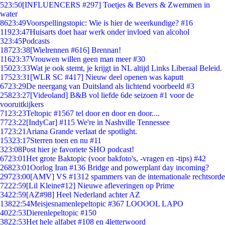
5
23:50
[INFLUENCERS #297] Toetjes & Bevers & Zwemmen in
water
86
23:49
Voorspellingstopic: Wie is hier de weerkundige? #16
119
23:47
Huisarts doet haar werk onder invloed van alcohol
3
23:45
Podcasts
187
23:38
[Wielrennen #616] Brennan!
116
23:37
Vrouwen willen geen man meer #30
150
23:33
Wat je ook stemt, je krijgt in NL altijd Links Liberaal Beleid.
175
23:31
[WLR SC #417] Nieuw deel openen was kaputt
67
23:29
De neergang van Duitsland als lichtend voorbeeld #3
258
23:27
[Videoland] B&B vol liefde 6de seizoen #1 voor de
vooruitkijkers
71
23:23
Teltopic #1567 tel door en door en door....
77
23:22
[IndyCar] #115 We're in Nashville Tennessee
17
23:21
Ariana Grande verlaat de spotlight.
153
23:17
Sterren toen en nu #11
3
23:08
Post hier je favoriete SHO podcast!
67
23:01
Het grote Baktopic (voor bakfoto's, -vragen en -tips) #42
268
23:01
Oorlog Iran #136 Bridge and powerplant day incoming?
297
23:00
[AMV] VS #1312 spammers van de internationale rechtsorde
72
22:59
[Lil Kleine#12] Nieuwe afleveringen op Prime
34
22:59
[AZ#98] Heel Nederland achter AZ
138
22:54
Meisjesnamenlepeltopic #367 LOOOOL LAPO
40
22:53
Dierenlepeltopic #150
38
22:53
Het hele alfabet #108 en 4letterwoord