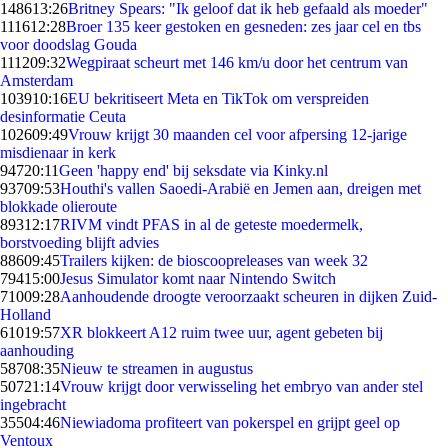
1486
13:26
Britney Spears: "Ik geloof dat ik heb gefaald als moeder"
1116
12:28
Broer 135 keer gestoken en gesneden: zes jaar cel en tbs
voor doodslag Gouda
1112
09:32
Wegpiraat scheurt met 146 km/u door het centrum van
Amsterdam
1039
10:16
EU bekritiseert Meta en TikTok om verspreiden
desinformatie Ceuta
1026
09:49
Vrouw krijgt 30 maanden cel voor afpersing 12-jarige
misdienaar in kerk
947
20:11
Geen 'happy end' bij seksdate via Kinky.nl
937
09:53
Houthi's vallen Saoedi-Arabië en Jemen aan, dreigen met
blokkade olieroute
893
12:17
RIVM vindt PFAS in al de geteste moedermelk,
borstvoeding blijft advies
886
09:45
Trailers kijken: de bioscoopreleases van week 32
794
15:00
Jesus Simulator komt naar Nintendo Switch
710
09:28
Aanhoudende droogte veroorzaakt scheuren in dijken Zuid-
Holland
610
19:57
XR blokkeert A12 ruim twee uur, agent gebeten bij
aanhouding
587
08:35
Nieuw te streamen in augustus
507
21:14
Vrouw krijgt door verwisseling het embryo van ander stel
ingebracht
355
04:46
Niewiadoma profiteert van pokerspel en grijpt geel op
Ventoux