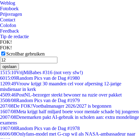
Weblog
Fotoboek
Prijsvragen
Contact
Colofon
Feedback
Tip de redactie
FOK!
FOK!
Scrollbar gebruiken
opslaan
15
15:10
VrijMiBabes #316 (not very sfw!)
60
15:09
Random Pics van de Dag #1980
12
09:49
Vrouw krijgt 30 maanden cel voor afpersing 12-jarige
misdienaar in kerk
45
09:46
PostNL-bezorger steekt bewoner na ruzie over pakket
35
08/08
Random Pics van de Dag #1979
2
07/08
De FOK!Voetbalmanager 2026/2027 is begonnen
16
07/08
Meta krijgt half miljard boete voor mentale schade bij jongeren
20
07/08
Denemarken pakt AI-gebruik in scholen aan: extra mondelinge
examens
19
07/08
Random Pics van de Dag #1978
66
06/08
Onlyfans-model met G-cup wil als NASA-ambassadeur naar