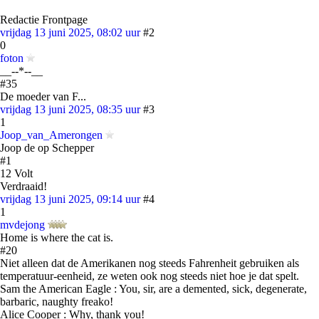
Redactie Frontpage
vrijdag 13 juni 2025, 08:02 uur
#2
0
foton
__--*--__
#35
De moeder van F...
vrijdag 13 juni 2025, 08:35 uur
#3
1
Joop_van_Amerongen
Joop de op Schepper
#1
12 Volt
Verdraaid!
vrijdag 13 juni 2025, 09:14 uur
#4
1
mvdejong
Home is where the cat is.
#20
Niet alleen dat de Amerikanen nog steeds Fahrenheit gebruiken als
temperatuur-eenheid, ze weten ook nog steeds niet hoe je dat spelt.
Sam the American Eagle : You, sir, are a demented, sick, degenerate,
barbaric, naughty freako!
Alice Cooper : Why, thank you!