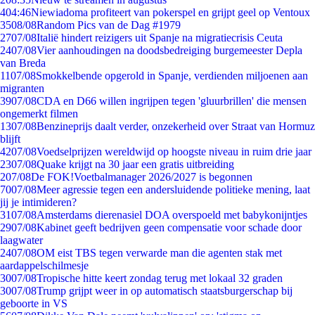
4
04:46
Niewiadoma profiteert van pokerspel en grijpt geel op Ventoux
35
08/08
Random Pics van de Dag #1979
27
07/08
Italië hindert reizigers uit Spanje na migratiecrisis Ceuta
24
07/08
Vier aanhoudingen na doodsbedreiging burgemeester Depla
van Breda
11
07/08
Smokkelbende opgerold in Spanje, verdienden miljoenen aan
migranten
39
07/08
CDA en D66 willen ingrijpen tegen 'gluurbrillen' die mensen
ongemerkt filmen
13
07/08
Benzineprijs daalt verder, onzekerheid over Straat van Hormuz
blijft
42
07/08
Voedselprijzen wereldwijd op hoogste niveau in ruim drie jaar
23
07/08
Quake krijgt na 30 jaar een gratis uitbreiding
2
07/08
De FOK!Voetbalmanager 2026/2027 is begonnen
70
07/08
Meer agressie tegen een andersluidende politieke mening, laat
jij je intimideren?
31
07/08
Amsterdams dierenasiel DOA overspoeld met babykonijntjes
29
07/08
Kabinet geeft bedrijven geen compensatie voor schade door
laagwater
24
07/08
OM eist TBS tegen verwarde man die agenten stak met
aardappelschilmesje
30
07/08
Tropische hitte keert zondag terug met lokaal 32 graden
30
07/08
Trump grijpt weer in op automatisch staatsburgerschap bij
geboorte in VS