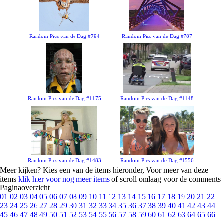
Random Pics van de Dag #794
Random Pics van de Dag #787
Random Pics van de Dag #1175
Random Pics van de Dag #1148
Random Pics van de Dag #1483
Random Pics van de Dag #1556
Meer kijken? Kies een van de items hieronder, Voor meer van deze
items
klik hier voor nog meer items
of scroll omlaag voor de comments
Paginaoverzicht
01
02
03
04
05
06
07
08
09
10
11
12
13
14
15
16
17
18
19
20
21
22
23
24
25
26
27
28
29
30
31
32
33
34
35
36
37
38
39
40
41
42
43
44
45
46
47
48
49
50
51
52
53
54
55
56
57
58
59
60
61
62
63
64
65
66