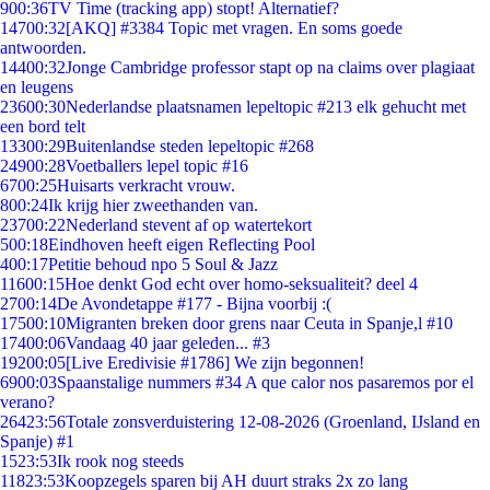
9
00:36
TV Time (tracking app) stopt! Alternatief?
147
00:32
[AKQ] #3384 Topic met vragen. En soms goede
antwoorden.
144
00:32
Jonge Cambridge professor stapt op na claims over plagiaat
en leugens
236
00:30
Nederlandse plaatsnamen lepeltopic #213 elk gehucht met
een bord telt
133
00:29
Buitenlandse steden lepeltopic #268
249
00:28
Voetballers lepel topic #16
67
00:25
Huisarts verkracht vrouw.
8
00:24
Ik krijg hier zweethanden van.
237
00:22
Nederland stevent af op watertekort
5
00:18
Eindhoven heeft eigen Reflecting Pool
4
00:17
Petitie behoud npo 5 Soul & Jazz
116
00:15
Hoe denkt God echt over homo-seksualiteit? deel 4
27
00:14
De Avondetappe #177 - Bijna voorbij :(
175
00:10
Migranten breken door grens naar Ceuta in Spanje,l #10
174
00:06
Vandaag 40 jaar geleden... #3
192
00:05
[Live Eredivisie #1786] We zijn begonnen!
69
00:03
Spaanstalige nummers #34 A que calor nos pasaremos por el
verano?
264
23:56
Totale zonsverduistering 12-08-2026 (Groenland, IJsland en
Spanje) #1
15
23:53
Ik rook nog steeds
118
23:53
Koopzegels sparen bij AH duurt straks 2x zo lang