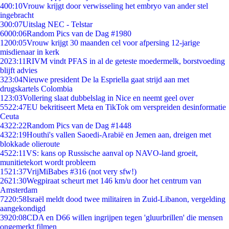
4
00:10
Vrouw krijgt door verwisseling het embryo van ander stel
ingebracht
3
00:07
Uitslag NEC - Telstar
60
00:06
Random Pics van de Dag #1980
12
00:05
Vrouw krijgt 30 maanden cel voor afpersing 12-jarige
misdienaar in kerk
20
23:11
RIVM vindt PFAS in al de geteste moedermelk, borstvoeding
blijft advies
3
23:04
Nieuwe president De la Espriella gaat strijd aan met
drugskartels Colombia
1
23:03
Vollering slaat dubbelslag in Nice en neemt geel over
55
22:47
EU bekritiseert Meta en TikTok om verspreiden desinformatie
Ceuta
43
22:22
Random Pics van de Dag #1448
43
22:19
Houthi's vallen Saoedi-Arabië en Jemen aan, dreigen met
blokkade olieroute
45
22:11
VS: kans op Russische aanval op NAVO-land groeit,
munitietekort wordt probleem
15
21:37
VrijMiBabes #316 (not very sfw!)
26
21:30
Wegpiraat scheurt met 146 km/u door het centrum van
Amsterdam
72
20:58
Israël meldt dood twee militairen in Zuid-Libanon, vergelding
aangekondigd
39
20:08
CDA en D66 willen ingrijpen tegen 'gluurbrillen' die mensen
ongemerkt filmen