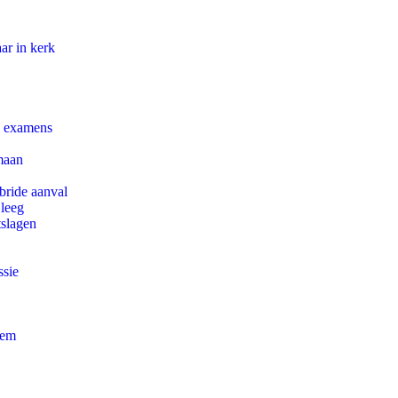
ar in kerk
e examens
maan
bride aanval
 leeg
tslagen
ssie
eem