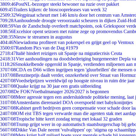
38
09:46
PostNL-bezorger steekt bewoner na ruzie over pakket
6
09:45
Trailers kijken: de bioscoopreleases van week 32
25
09:32
Wegpiraat scheurt met 146 km/u door het centrum van Amste
7
09:28
Aanhoudende droogte veroorzaakt scheuren in dijken Zuid-Hol
0
08:59
Van de Zandschulp overleeft matchpoints, ook Griekspoor verde
1
08:56
Excelsior opent seizoen met ruime zege op promovendus Camb
2
08:35
Nieuw te streamen in augustus
4
04:46
Niewiadoma profiteert van pokerspel en grijpt geel op Ventoux
35
00:07
Random Pics van de Dag #1979
27
18:47
Italië hindert reizigers uit Spanje na migratiecrisis Ceuta
24
18:31
Vier aanhoudingen na doodsbedreiging burgemeester Depla v
11
18:26
Smokkelbende opgerold in Spanje, verdienden miljoenen aan 
37
07/08
CDA en D66 willen ingrijpen tegen 'gluurbrillen' die mensen 
11
07/08
Benzineprijs daalt verder, onzekerheid over Straat van Hormuz 
42
07/08
Voedselprijzen wereldwijd op hoogste niveau in ruim drie jaar
23
07/08
Quake krijgt na 30 jaar een gratis uitbreiding
2
07/08
De FOK!Voetbalmanager 2026/2027 is begonnen
69
07/08
Meer agressie tegen een andersluidende politieke mening, laat j
31
07/08
Amsterdams dierenasiel DOA overspoeld met babykonijntjes
29
07/08
Kabinet geeft bedrijven geen compensatie voor schade door la
24
07/08
OM eist TBS tegen verwarde man die agenten stak met aardap
30
07/08
Tropische hitte keert zondag terug met lokaal 32 graden
30
07/08
Trump grijpt weer in op automatisch staatsburgerschap bij geb
56
07/08
Dikke Van Dale neemt 'vulvalippen' op: 'stigma op schaamlip
16
07/08
Meta krijgt half miljard boete voor mentale schade bij jongeren