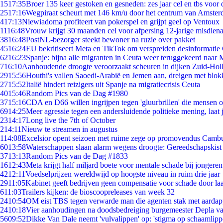
15
17:35
Broer 135 keer gestoken en gesneden: zes jaar cel en tbs voo
25
17:16
Wegpiraat scheurt met 146 km/u door het centrum van Amste
4
17:13
Niewiadoma profiteert van pokerspel en grijpt geel op Ventoux
11
16:48
Vrouw krijgt 30 maanden cel voor afpersing 12-jarige misdiena
38
16:48
PostNL-bezorger steekt bewoner na ruzie over pakket
45
16:24
EU bekritiseert Meta en TikTok om verspreiden desinformatie
62
16:23
Spanje: bijna alle migranten in Ceuta weer teruggekeerd naar
7
16:10
Aanhoudende droogte veroorzaakt scheuren in dijken Zuid-Hol
29
15:56
Houthi's vallen Saoedi-Arabië en Jemen aan, dreigen met blok
27
15:52
Italië hindert reizigers uit Spanje na migratiecrisis Ceuta
40
15:46
Random Pics van de Dag #1980
37
15:16
CDA en D66 willen ingrijpen tegen 'gluurbrillen' die mensen 
69
14:25
Meer agressie tegen een andersluidende politieke mening, laat j
23
14:17
Long live the 7th of October
2
14:11
Nieuw te streamen in augustus
1
14:08
Excelsior opent seizoen met ruime zege op promovendus Camb
60
13:58
Waterschappen slaan alarm wegens droogte: Gereedschapskist
37
13:13
Random Pics van de Dag #1833
16
12:43
Meta krijgt half miljard boete voor mentale schade bij jongeren
42
12:11
Voedselprijzen wereldwijd op hoogste niveau in ruim drie jaar
29
11:05
Kabinet geeft bedrijven geen compensatie voor schade door la
6
11:03
Trailers kijken: de bioscoopreleases van week 32
24
10:54
OM eist TBS tegen verwarde man die agenten stak met aardap
24
10:18
Vier aanhoudingen na doodsbedreiging burgemeester Depla v
56
09:52
Dikke Van Dale neemt 'vulvalippen' op: 'stigma op schaamlip