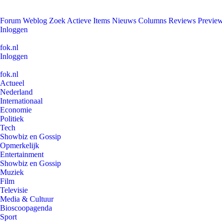
Forum
Weblog
Zoek
Actieve Items
Nieuws
Columns
Reviews
Previe
Inloggen
fok.nl
Inloggen
fok.nl
Actueel
Nederland
Internationaal
Economie
Politiek
Tech
Showbiz en Gossip
Opmerkelijk
Entertainment
Showbiz en Gossip
Muziek
Film
Televisie
Media & Cultuur
Bioscoopagenda
Sport