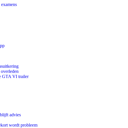
e examens
app
suitkering
d overleden
e GTA VI trailer
lijft advies
ekort wordt probleem