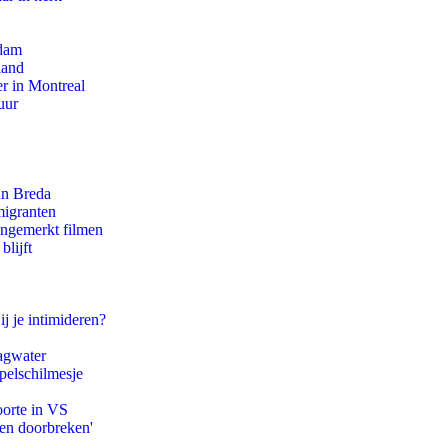
rdam
land
r in Montreal
uur
an Breda
migranten
ongemerkt filmen
blijft
ij je intimideren?
agwater
pelschilmesje
oorte in VS
pen doorbreken'