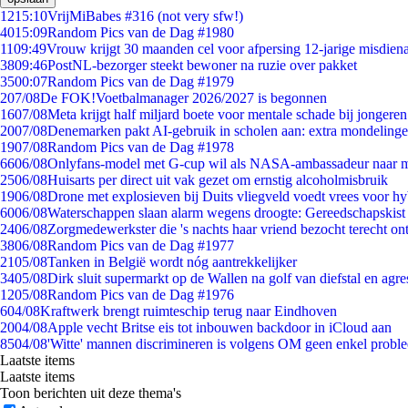
12
15:10
VrijMiBabes #316 (not very sfw!)
40
15:09
Random Pics van de Dag #1980
11
09:49
Vrouw krijgt 30 maanden cel voor afpersing 12-jarige misdiena
38
09:46
PostNL-bezorger steekt bewoner na ruzie over pakket
35
00:07
Random Pics van de Dag #1979
2
07/08
De FOK!Voetbalmanager 2026/2027 is begonnen
16
07/08
Meta krijgt half miljard boete voor mentale schade bij jongeren
20
07/08
Denemarken pakt AI-gebruik in scholen aan: extra mondeling
19
07/08
Random Pics van de Dag #1978
66
06/08
Onlyfans-model met G-cup wil als NASA-ambassadeur naar 
25
06/08
Huisarts per direct uit vak gezet om ernstig alcoholmisbruik
19
06/08
Drone met explosieven bij Duits vliegveld voedt vrees voor hy
60
06/08
Waterschappen slaan alarm wegens droogte: Gereedschapskist
24
06/08
Zorgmedewerkster die 's nachts haar vriend bezocht terecht on
38
06/08
Random Pics van de Dag #1977
21
05/08
Tanken in België wordt nóg aantrekkelijker
34
05/08
Dirk sluit supermarkt op de Wallen na golf van diefstal en agre
12
05/08
Random Pics van de Dag #1976
6
04/08
Kraftwerk brengt ruimteschip terug naar Eindhoven
20
04/08
Apple vecht Britse eis tot inbouwen backdoor in iCloud aan
85
04/08
'Witte' mannen discrimineren is volgens OM geen enkel probl
Laatste items
Laatste items
Toon berichten uit deze thema's