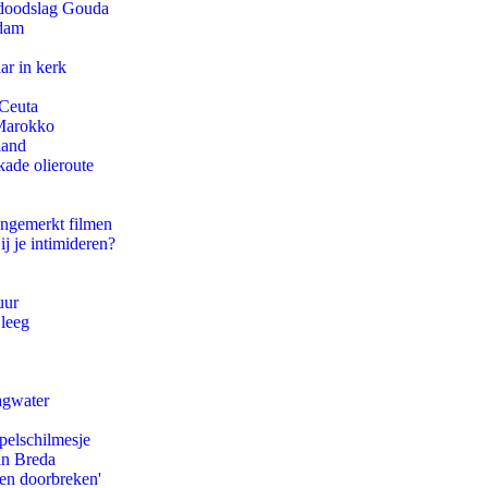
r doodslag Gouda
rdam
ar in kerk
 Ceuta
 Marokko
land
kade olieroute
ongemerkt filmen
ij je intimideren?
uur
 leeg
agwater
pelschilmesje
an Breda
pen doorbreken'