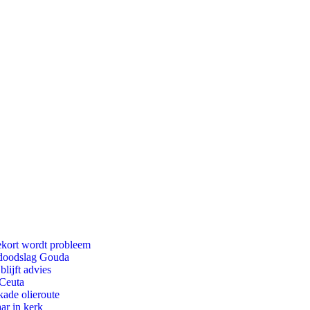
ekort wordt probleem
r doodslag Gouda
lijft advies
 Ceuta
kade olieroute
ar in kerk