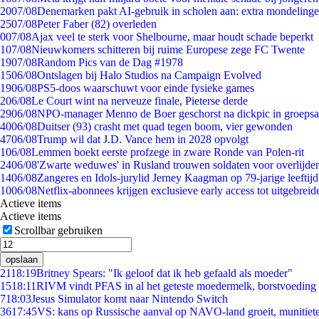
20
07/08
Denemarken pakt AI-gebruik in scholen aan: extra mondeling
25
07/08
Peter Faber (82) overleden
0
07/08
Ajax veel te sterk voor Shelbourne, maar houdt schade beperkt
1
07/08
Nieuwkomers schitteren bij ruime Europese zege FC Twente
19
07/08
Random Pics van de Dag #1978
15
06/08
Ontslagen bij Halo Studios na Campaign Evolved
19
06/08
PS5-doos waarschuwt voor einde fysieke games
2
06/08
Le Court wint na nerveuze finale, Pieterse derde
29
06/08
NPO-manager Menno de Boer geschorst na dickpic in groeps
40
06/08
Duitser (93) crasht met quad tegen boom, vier gewonden
47
06/08
Trump wil dat J.D. Vance hem in 2028 opvolgt
1
06/08
Lemmen boekt eerste profzege in zware Ronde van Polen-rit
24
06/08
'Zwarte weduwes' in Rusland trouwen soldaten voor overlijden
14
06/08
Zangeres en Idols-jurylid Jerney Kaagman op 79-jarige leeftij
10
06/08
Netflix-abonnees krijgen exclusieve early access tot uitgebreid
Actieve items
Actieve items
Scrollbar gebruiken
opslaan
21
18:19
Britney Spears: "Ik geloof dat ik heb gefaald als moeder"
15
18:11
RIVM vindt PFAS in al het geteste moedermelk, borstvoeding b
7
18:03
Jesus Simulator komt naar Nintendo Switch
36
17:45
VS: kans op Russische aanval op NAVO-land groeit, munitiet