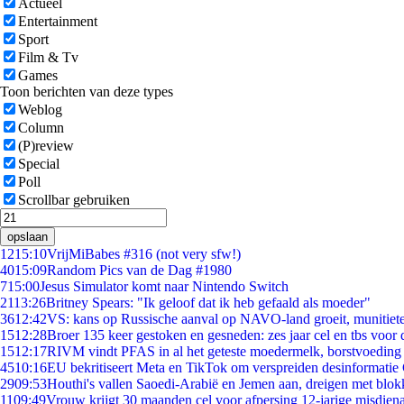
Actueel
Entertainment
Sport
Film & Tv
Games
Toon berichten van deze types
Weblog
Column
(P)review
Special
Poll
Scrollbar gebruiken
opslaan
12
15:10
VrijMiBabes #316 (not very sfw!)
40
15:09
Random Pics van de Dag #1980
7
15:00
Jesus Simulator komt naar Nintendo Switch
21
13:26
Britney Spears: "Ik geloof dat ik heb gefaald als moeder"
36
12:42
VS: kans op Russische aanval op NAVO-land groeit, munitiet
15
12:28
Broer 135 keer gestoken en gesneden: zes jaar cel en tbs voo
15
12:17
RIVM vindt PFAS in al het geteste moedermelk, borstvoeding b
45
10:16
EU bekritiseert Meta en TikTok om verspreiden desinformatie
29
09:53
Houthi's vallen Saoedi-Arabië en Jemen aan, dreigen met blok
11
09:49
Vrouw krijgt 30 maanden cel voor afpersing 12-jarige misdiena