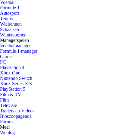
Voetbal
Formule 1
Autosport
Tennis
Wielrennen
Schaatsen
Wintersporten
Managerspelen
Voetbalmanager
Formule 1-manager
Games
PC
Playstation 4
Xbox One
Nintendo Switch
Xbox Series X|S
PlayStation 5
Film & TV
Film
Televisie
Trailers en Videos
Bioscoopagenda
Forum
Meer
Weblog