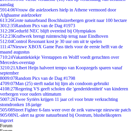
aanslag
59
14:06
Vrouw die asielzoekers hielp in Athene vermoord door
Afghaanse asielzoeker
6
13:26
Grote natuurbrand Boschhuizerbergen groeit naar 100 hectare
30
12:35
Random Pics van de Dag #1973
3
12:28
Gedurfd NEC blijft overeind bij Olympiakos
5
12:23
Kraftwerk brengt ruimteschip terug naar Eindhoven
5
12:04
Control Resonant kost je 30 uur om uit te spelen
1
11:47
Nieuwe XBOX Game Pass titels voor de eerste helft van de
maand augustus
7
10:24
Vakantiekiekje Verstappen en Wolff voedt geruchten over
Mercedes-overstap
32
10:21
Albert Heijn halveert tempo van Koopzegels sparen vanaf
september
80
09:07
Random Pics van de Dag #1798
47
09:07
Man (25) sterft nadat hij lijm als condoom gebruikt
41
08:27
Regering VS geeft scholen die 'genderidentiteit' van kinderen
verbergen voor ouders ultimatum
50
07:26
Twee Syriërs krijgen 11 jaar cel voor brute verkrachting
stomdronken 18-jarige
5
05/08
Street Fighter 6-fans weer over de zeik vanwege nieuwste patch
9
05/08
NL-alert na grote natuurbrand bij Oostrum, blushelikopters
ingezet
Forum
Forum