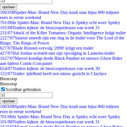
opslaan
10
03/08
Spider-Man: Brand New Day knalt naar bijna 800 miljoen
euro in eerste weekend
7
01/08
In Spider-Man: Brand New Day is Spidey echt weer Spidey
1
01/08
Trailers kijken: de bioscoopreleases van week 31
2
31/07
Attack of the Killer Tomatoes: Organic Intelligence krijgt trailer
22
27/07
Sauron smeedt zijn ene ring in de trailer voor The Lord of the
Rings: The Rings of Power
6
27/07
Blade Runner-vervolg '2099' krijgt een trailer
4
27/07
Hal Jordan worstelt met zijn opvolging in Lanterns-trailer
16
27/07
Marvel kondigt derde Black Panther en nieuwe Ghost Rider
aan tijdens Comic-Con-panel
6
24/07
Trailers kijken: de bioscoopreleases van week 30
1
22/07
Trailer: ijdelheid heeft een nieuw gezicht in Clayface
Bioscoop
Bioscoop
Scrollbar gebruiken
opslaan
10
03/08
Spider-Man: Brand New Day knalt naar bijna 800 miljoen
euro in eerste weekend
7
01/08
In Spider-Man: Brand New Day is Spidey echt weer Spidey
1
01/08
Trailers kijken: de bioscoopreleases van week 31
16
27/07
Marvel kondigt derde Black Panther en nieuwe Ghost Rider