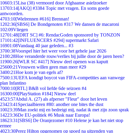
106
03:15
Lisa (38) vermoord door Afghaanse asielzoeker
137
03:14
[AKQ] #3384 Topic met vragen. En soms goede
antwoorden.
47
03:10
[Wielrennen #616] Brennan!
12
02:36
[SBS6] De Bondgenoten #317 We dansen de macaroni
1
02:09
Vliegen
127
01:48
[DRT SC] #6: RendacGoden sponsored by TONZON
171
01:42
[INFLUENCERS #294] supermarkt Safari
169
01:08
Vandaag 40 jaar geleden... #3
37
00:38
Voorspel hier het weer voor het gehele jaar 2026
21
00:28
Hoe veranderde rouw/verlies bij jullie door de jaren heen?
119
00:26
[WLR SC #417] Nieuw deel openen was kaputt
256
00:21
Vrouwen willen geen man meer #29
34
00:21
Hoe kom je van egels af?
75
00:13
UEFA kondigt boycot van FIFA-competities aan vanwege
plan Infantino
70
00:10
[RTL] B&B vol liefde 6de seizoen #4
163
00:00
[PlayStation #184] Nieuw deel
45
23:57
Abdul A. (27) als afperser "Fleur" door het leven
234
23:41
Speciaalbieren #80: another one bites the dust
100
23:39
Man zoekt mij en bedreigt mij, nadat ik met zijn zoon sprak
142
23:36
De EU-politiek #6 Musk naar Europa!
186
23:31
[SBS6] De Oranjezomer #10 Helene je kan het niet stop
ermee
40
23:30
Perez Hilton opgenomen op spoed na uitzenden van