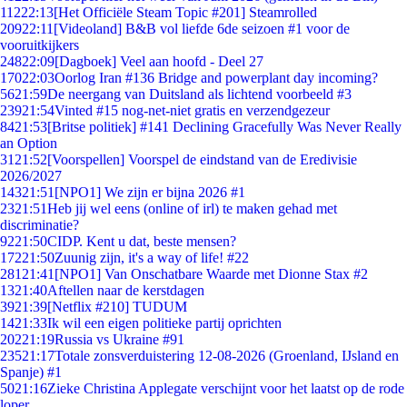
112
22:13
[Het Officiële Steam Topic #201] Steamrolled
209
22:11
[Videoland] B&B vol liefde 6de seizoen #1 voor de
vooruitkijkers
248
22:09
[Dagboek] Veel aan hoofd - Deel 27
170
22:03
Oorlog Iran #136 Bridge and powerplant day incoming?
56
21:59
De neergang van Duitsland als lichtend voorbeeld #3
239
21:54
Vinted #15 nog-net-niet gratis en verzendgezeur
84
21:53
[Britse politiek] #141 Declining Gracefully Was Never Really
an Option
31
21:52
[Voorspellen] Voorspel de eindstand van de Eredivisie
2026/2027
143
21:51
[NPO1] We zijn er bijna 2026 #1
23
21:51
Heb jij wel eens (online of irl) te maken gehad met
discriminatie?
92
21:50
CIDP. Kent u dat, beste mensen?
172
21:50
Zuunig zijn, it's a way of life! #22
281
21:41
[NPO1] Van Onschatbare Waarde met Dionne Stax #2
13
21:40
Aftellen naar de kerstdagen
39
21:39
[Netflix #210] TUDUM
14
21:33
Ik wil een eigen politieke partij oprichten
202
21:19
Russia vs Ukraine #91
235
21:17
Totale zonsverduistering 12-08-2026 (Groenland, IJsland en
Spanje) #1
50
21:16
Zieke Christina Applegate verschijnt voor het laatst op de rode
loper