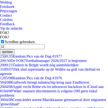
Weblog
Fotoboek
Prijsvragen
Contact
Colofon
Feedback
Tip de redactie
FOK!
FOK!
Scrollbar gebruiken
opslaan
25
00:35
Random Pics van de Dag #1977
2
09:50
De FOK!Voetbalmanager 2026/2027 is begonnen
20
09:23
Tanken in België wordt nóg aantrekkelijker
31
09:07
Dirk sluit supermarkt op de Wallen na golf van diefstal en
agressie
12
05/08
Random Pics van de Dag #1976
5
04/08
Kraftwerk brengt ruimteschip terug naar Eindhoven
20
04/08
Apple vecht Britse eis tot inbouwen backdoor in iCloud aan
81
04/08
'Witte' mannen discrimineren is volgens OM geen enkel
probleem
30
04/08
Ceuta-leider noemt Marokkaanse grensaanval door migranten
'gruweldaad'