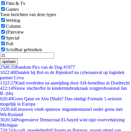
Film & Tv
Games
Toon berichten van deze types
Weblog
Column
(P)review
Special
Poll
Scrollbar gebruiken
opslaan
25
00:35
Random Pics van de Dag #1977
10
22:40
Datalek bij Bol en de Bijenkorf na cyberaanval op logistiek
partner Ceva
13
22:27
Kind overleden na aanrijding door AH-bestelbus in Dordrecht
4
22:14
Nieuw slachtoffer in kindermisbruikzaak zorgprofessional Jan
B. (66)
0
20:49
Geen Qatar en Abu Dhabi? Dan eindigt Formule 1-seizoen
mogelijk in Europa
10
20:44
Litouwen vindt opnieuw migrantentunnel onder grens met
Wit-Rusland
30
20:34
Progressieve Democraat El-Sayed wint nipt voorverkiezing
Michigan
7
20:24
Accell, moederbedrijf Sparta en Batavus, vraagt uitstel van