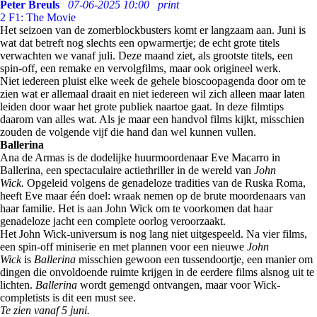
Peter Breuls
07-06-2025 10:00
print
2
F1: The Movie
Het seizoen van de zomerblockbusters komt er langzaam aan. Juni is
wat dat betreft nog slechts een opwarmertje; de echt grote titels
verwachten we vanaf juli. Deze maand ziet, als grootste titels, een
spin-off, een remake en vervolgfilms, maar ook origineel werk.
Niet iedereen pluist elke week de gehele bioscoopagenda door om te
zien wat er allemaal draait en niet iedereen wil zich alleen maar laten
leiden door waar het grote publiek naartoe gaat. In deze filmtips
daarom van alles wat. Als je maar een handvol films kijkt, misschien
zouden de volgende vijf die hand dan wel kunnen vullen.
Ballerina
Ana de Armas is de dodelijke huurmoordenaar Eve Macarro in
Ballerina, een spectaculaire actiethriller in de wereld van
John
Wick.
Opgeleid volgens de genadeloze tradities van de Ruska Roma,
heeft Eve maar één doel: wraak nemen op de brute moordenaars van
haar familie. Het is aan John Wick om te voorkomen dat haar
genadeloze jacht een complete oorlog veroorzaakt.
Het John Wick-universum is nog lang niet uitgespeeld. Na vier films,
een spin-off miniserie en met plannen voor een nieuwe
John
Wick
is
Ballerina
misschien gewoon een tussendoortje, een manier om
dingen die onvoldoende ruimte krijgen in de eerdere films alsnog uit te
lichten.
Ballerina
wordt gemengd ontvangen, maar voor Wick-
completists is dit een must see.
Te zien vanaf 5 juni.