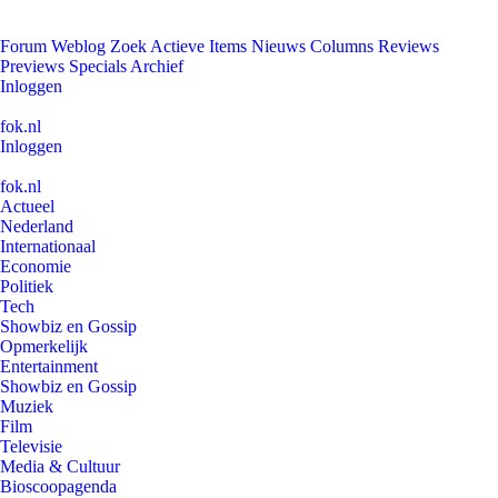
Forum
Weblog
Zoek
Actieve Items
Nieuws
Columns
Reviews
Previews
Specials
Archief
Inloggen
fok.nl
Inloggen
fok.nl
Actueel
Nederland
Internationaal
Economie
Politiek
Tech
Showbiz en Gossip
Opmerkelijk
Entertainment
Showbiz en Gossip
Muziek
Film
Televisie
Media & Cultuur
Bioscoopagenda