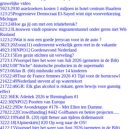
gruwelijke video
59
23:29
30 asielzoekers kosten 1 miljoen in hotel centrum Haarlem
1
23:25
Progressieve Democraat El-Sayed wint nipt voorverkiezing
Michigan
2
23:24
Hoe ga jij om met een relatiebreuk?
0
23:23
Litouwen vindt opnieuw migrantentunnel onder grens met Wit-
Rusland
12
23:23
Wat is nou een goede jerrycan voor in de auto ?
38
23:20
Zoon(11) onderneemt werkelijk geen reet in de vakantie
49
23:19
[NPO1] Goedenavond Nederland
51
23:15
Een gezin stichten uit verveling?
27
23:13
Voorspel hier het weer van Juli 2026 (gemeten in de Bilt)
149
23:08
"Niche"-historische producten in de supermarkt
97
23:06
Jan B. (66) misbruikt zeker 14 kinderen
155
22:49
Tour de France femmes 2026 #3 Tijd voor de borstcrawl
216
22:49
Nederland stevent af op watertekort
217
22:46
GR: Elk glas alcohol is riskant, geen bewijs voor gunstig
effect
3
22:36
EK Atletiek 2026 te Birmingham #1
4
22:30
[NPO2] Poorten van Europa
214
22:29
De Avondetappe #176 - Met Ellen ten Damme.
278
22:22
[Crowdfunding] #442 Golfbanen en betere projecten.....
69
22:19
Nabil B. (20) rijdt fietser aan tijdens dollemansrit
32
22:18
[Alpineskiën] #20 Op weg naar de OS!
41
22:15
Voorspel hier het weer van Juni 2026 (gemeten in de Bilt)