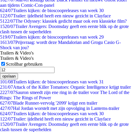
aan tijdens Comic-Con-panel
6
24/07
Trailers kijken: de bioscoopreleases van week 30
1
22/07
Trailer: ijdelheid heeft een nieuw gezicht in Clayface
51
22/07
The Odyssey: klassiek gedicht maar ook een klassieke film?
15
20/07
Trailer Avengers: Doomsday geeft een eerste blik op de grote
clash tussen de superhelden
5
19/07
Trailers kijken: de bioscoopreleases van week 29
16
13/07
Prijsvraag: wordt deze Mandalorian and Grogu Casio G-
Shock van jou?
Trailers & Video's
Trailers & Video's
Scrollbar gebruiken
opslaan
1
01/08
Trailers kijken: de bioscoopreleases van week 31
2
31/07
Attack of the Killer Tomatoes: Organic Intelligence krijgt trailer
22
27/07
Sauron smeedt zijn ene ring in de trailer voor The Lord of the
Rings: The Rings of Power
6
27/07
Blade Runner-vervolg '2099' krijgt een trailer
4
27/07
Hal Jordan worstelt met zijn opvolging in Lanterns-trailer
6
24/07
Trailers kijken: de bioscoopreleases van week 30
1
22/07
Trailer: ijdelheid heeft een nieuw gezicht in Clayface
15
20/07
Trailer Avengers: Doomsday geeft een eerste blik op de grote
clash tussen de superhelden