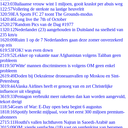
14
23:03
Italiaanse vrouw wint 1 miljoen, gooit kraslot per abuis weg
1
22:57
Vollering de sterkste na lastige heuvelrit
3
20:59
EA Sports FC 27 toont The Grounds-modus
14
20:46
Long live the 7th of October
25
20:27
Random Pics van de Dag #1977
13
20:12
Nederlander (23) aangehouden in Duitsland na snelheid van
235 km/u
16
20:09
Ruim 1 op de 7 Nederlanders gaan deze zomer onverzekerd
op reis
6
19:53
FOK! was even down
25
19:52
Lekker op vakantie naar Afghanistan volgens Taliban geen
probleem
81
19:50
'Witte' mannen discrimineren is volgens OM geen enkel
probleem
26
19:49
Doden bij Oekraïense droneaanvallen op Moskou en Sint-
Petersburg
30
19:44
Alaska Airlines heeft er genoeg van en zet Christelijke
influencer uit vliegtuig
36
19:33
Pentagon verbruikt meer raketten dan kan worden aangevuld,
tekort dreigt
1
18:54
Gears of War: E-Day open beta begint 6 augustus
18
18:16
Spotify bereikt mijlpaal, voor het eerst 300 miljoen premium-
abonnees
27
15:11
Houthi's vallen luchthaven Najran in Saoedi-Arabië aan
20
15:09
OM: vierde verdachte (18) vast op verdenking van beramen