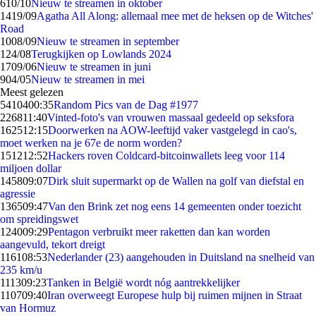
6
10/10
Nieuw te streamen in oktober
14
19/09
Agatha All Along: allemaal mee met de heksen op de Witches'
Road
10
08/09
Nieuw te streamen in september
1
24/08
Terugkijken op Lowlands 2024
17
09/06
Nieuw te streamen in juni
9
04/05
Nieuw te streamen in mei
Meest gelezen
54104
00:35
Random Pics van de Dag #1977
2268
11:40
Vinted-foto's van vrouwen massaal gedeeld op seksfora
1625
12:15
Doorwerken na AOW-leeftijd vaker vastgelegd in cao's,
moet werken na je 67e de norm worden?
1512
12:52
Hackers roven Coldcard-bitcoinwallets leeg voor 114
miljoen dollar
1458
09:07
Dirk sluit supermarkt op de Wallen na golf van diefstal en
agressie
1365
09:47
Van den Brink zet nog eens 14 gemeenten onder toezicht
om spreidingswet
1240
09:29
Pentagon verbruikt meer raketten dan kan worden
aangevuld, tekort dreigt
1161
08:53
Nederlander (23) aangehouden in Duitsland na snelheid van
235 km/u
1113
09:23
Tanken in België wordt nóg aantrekkelijker
1107
09:40
Iran overweegt Europese hulp bij ruimen mijnen in Straat
van Hormuz