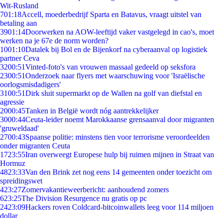
Wit-Rusland
7
01:18
Accell, moederbedrijf Sparta en Batavus, vraagt uitstel van
betaling aan
39
01:14
Doorwerken na AOW-leeftijd vaker vastgelegd in cao's, moet
werken na je 67e de norm worden?
10
01:10
Datalek bij Bol en de Bijenkorf na cyberaanval op logistiek
partner Ceva
32
00:51
Vinted-foto's van vrouwen massaal gedeeld op seksfora
23
00:51
Onderzoek naar flyers met waarschuwing voor 'Israëlische
oorlogsmisdadigers'
31
00:51
Dirk sluit supermarkt op de Wallen na golf van diefstal en
agressie
20
00:45
Tanken in België wordt nóg aantrekkelijker
30
00:44
Ceuta-leider noemt Marokkaanse grensaanval door migranten
'gruweldaad'
27
00:43
Spaanse politie: minstens tien voor terrorisme veroordeelden
onder migranten Ceuta
17
23:55
Iran overweegt Europese hulp bij ruimen mijnen in Straat van
Hormuz
48
23:33
Van den Brink zet nog eens 14 gemeenten onder toezicht om
spreidingswet
4
23:27
Zomervakantieweerbericht: aanhoudend zomers
6
23:25
The Division Resurgence nu gratis op pc
24
23:09
Hackers roven Coldcard-bitcoinwallets leeg voor 114 miljoen
dollar