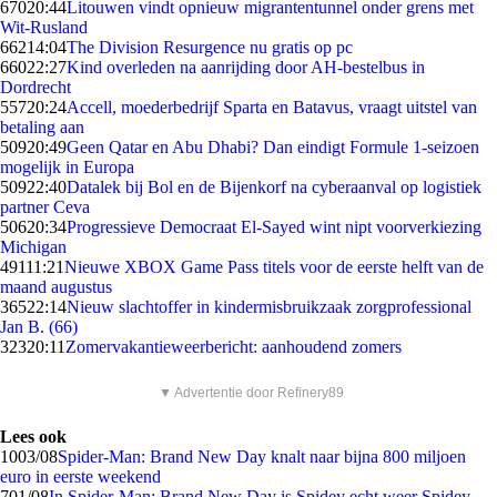
670
20:44
Litouwen vindt opnieuw migrantentunnel onder grens met
Wit-Rusland
662
14:04
The Division Resurgence nu gratis op pc
660
22:27
Kind overleden na aanrijding door AH-bestelbus in
Dordrecht
557
20:24
Accell, moederbedrijf Sparta en Batavus, vraagt uitstel van
betaling aan
509
20:49
Geen Qatar en Abu Dhabi? Dan eindigt Formule 1-seizoen
mogelijk in Europa
509
22:40
Datalek bij Bol en de Bijenkorf na cyberaanval op logistiek
partner Ceva
506
20:34
Progressieve Democraat El-Sayed wint nipt voorverkiezing
Michigan
491
11:21
Nieuwe XBOX Game Pass titels voor de eerste helft van de
maand augustus
365
22:14
Nieuw slachtoffer in kindermisbruikzaak zorgprofessional
Jan B. (66)
323
20:11
Zomervakantieweerbericht: aanhoudend zomers
▼ Advertentie door Refinery89
Lees ook
10
03/08
Spider-Man: Brand New Day knalt naar bijna 800 miljoen
euro in eerste weekend
7
01/08
In Spider-Man: Brand New Day is Spidey echt weer Spidey