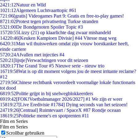
24
21:12
Natuur en Wild
10
21:12
Algemeen Luchtvaarttopic #61
7
21:06
[gratis] Videogames Part 9: Gratis en free-to-play games!
87
21:02
Protest tegen privatisering Turkse stranden
53
21:00
De Bondgenoten Spoiler Topic #3
157
20:55
Lizzy (21) op klaarlichte dag zwaar mishandeld
142
20:46
[Keuken Kampioen Divisie] #44 Vitesse mag weg
64
20:31
Man wil thuiswerken omdat zijn vrouw borstkanker heeft,
einde carriere
57
20:24
Afvallen met injecties #4
5
20:21
[lijstje]Verwachtingen voor dit seizoen
18
20:17
The Grand Tour #5 Nieuwe serie - nieuw trio
167
19:58
Wat is op dit moment volgens jou de meest irritante reclame?
#12
27
19:56
Chinese rechtbank veroordeelt voormalige lokale functionaris
tot dood
68
19:52
Politie grijpt in bij snelwegblokkeerders
69
19:42
[FOK!Voetbalmanager 2026/2027] #1 We zijn er weer
158
19:27
[Live Eredivisie #1784] Dying seconds van het seizoen!
247
19:26
[Centraal] Ruimtevaart / SpaceX #87 Rondje oceaan
186
19:25
Politieke meme's en spotprenten #11
Film en Series
Film en Series
Scrollbar gebruiken