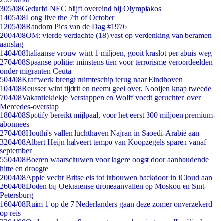
3
05/08
Gedurfd NEC blijft overeind bij Olympiakos
14
05/08
Long live the 7th of October
12
05/08
Random Pics van de Dag #1976
20
04/08
OM: vierde verdachte (18) vast op verdenking van beramen
aanslag
14
04/08
Italiaanse vrouw wint 1 miljoen, gooit kraslot per abuis weg
27
04/08
Spaanse politie: minstens tien voor terrorisme veroordeelden
onder migranten Ceuta
5
04/08
Kraftwerk brengt ruimteschip terug naar Eindhoven
1
04/08
Reusser wint tijdrit en neemt geel over, Nooijen knap tweede
7
04/08
Vakantiekiekje Verstappen en Wolff voedt geruchten over
Mercedes-overstap
18
04/08
Spotify bereikt mijlpaal, voor het eerst 300 miljoen premium-
abonnees
27
04/08
Houthi's vallen luchthaven Najran in Saoedi-Arabië aan
32
04/08
Albert Heijn halveert tempo van Koopzegels sparen vanaf
september
55
04/08
Boeren waarschuwen voor lagere oogst door aanhoudende
hitte en droogte
20
04/08
Apple vecht Britse eis tot inbouwen backdoor in iCloud aan
26
04/08
Doden bij Oekraïense droneaanvallen op Moskou en Sint-
Petersburg
16
04/08
Ruim 1 op de 7 Nederlanders gaan deze zomer onverzekerd
op reis