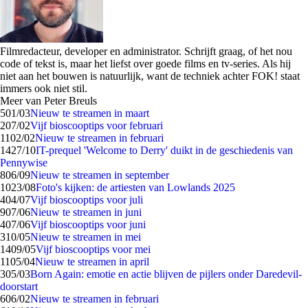
Filmredacteur, developer en administrator. Schrijft graag, of het nou
code of tekst is, maar het liefst over goede films en tv-series. Als hij
niet aan het bouwen is natuurlijk, want de techniek achter FOK! staat
immers ook niet stil.
Meer van Peter Breuls
5
01/03
Nieuw te streamen in maart
2
07/02
Vijf bioscooptips voor februari
11
02/02
Nieuw te streamen in februari
14
27/10
IT-prequel 'Welcome to Derry' duikt in de geschiedenis van
Pennywise
8
06/09
Nieuw te streamen in september
10
23/08
Foto's kijken: de artiesten van Lowlands 2025
4
04/07
Vijf bioscooptips voor juli
9
07/06
Nieuw te streamen in juni
4
07/06
Vijf bioscooptips voor juni
3
10/05
Nieuw te streamen in mei
14
09/05
Vijf bioscooptips voor mei
11
05/04
Nieuw te streamen in april
3
05/03
Born Again: emotie en actie blijven de pijlers onder Daredevil-
doorstart
6
06/02
Nieuw te streamen in februari