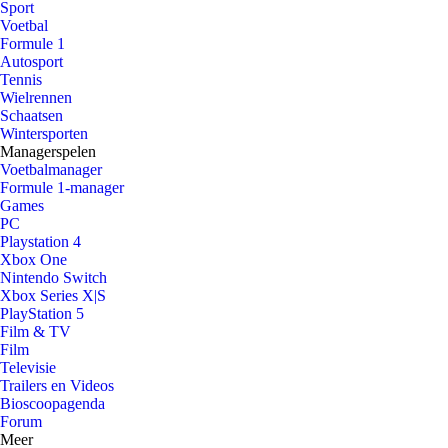
Sport
Voetbal
Formule 1
Autosport
Tennis
Wielrennen
Schaatsen
Wintersporten
Managerspelen
Voetbalmanager
Formule 1-manager
Games
PC
Playstation 4
Xbox One
Nintendo Switch
Xbox Series X|S
PlayStation 5
Film & TV
Film
Televisie
Trailers en Videos
Bioscoopagenda
Forum
Meer