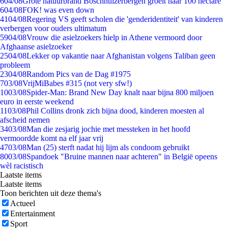
6
04/08
Grote natuurbrand Boschhuizerbergen groeit naar 100 hectare
6
04/08
FOK! was even down
41
04/08
Regering VS geeft scholen die 'genderidentiteit' van kinderen
verbergen voor ouders ultimatum
59
04/08
Vrouw die asielzoekers hielp in Athene vermoord door
Afghaanse asielzoeker
25
04/08
Lekker op vakantie naar Afghanistan volgens Taliban geen
probleem
23
04/08
Random Pics van de Dag #1975
7
03/08
VrijMiBabes #315 (not very sfw!)
10
03/08
Spider-Man: Brand New Day knalt naar bijna 800 miljoen
euro in eerste weekend
11
03/08
Phil Collins dronk zich bijna dood, kinderen moesten al
afscheid nemen
34
03/08
Man die zesjarig jochie met messteken in het hoofd
vermoordde komt na elf jaar vrij
47
03/08
Man (25) sterft nadat hij lijm als condoom gebruikt
80
03/08
Spandoek "Bruine mannen naar achteren" in België opeens
wèl racistisch
Laatste items
Laatste items
Toon berichten uit deze thema's
Actueel
Entertainment
Sport