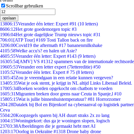
Scrollbar gebruiken
opslaan
138
06:15
Verander één letter: Expert #91 (10 letters)
86
06:12
Het grote goedemorgen topic #3
19
06:04
Het grote dagelijkse Trump nieuws topic #31
7
06:01
[ATP Tour] #169 Tosti Tallon back on fire
32
06:00
Covid19 the aftermath #17 bananenmilkshake
41
05:58
Welke accu's? en halen uit Asie?
46
05:55
Verander één letter: Expert #143 (9 letters)
163
05:54
[AMV] VS #1312 spammers van de internationale rechtsorde
196
05:53
Verander een letter expert (7lettereditie) #50
11
05:52
Verander één letter. Expert # 75 (8 letters)
13
05:45
Zou je vreemdgaan in een relatie kunnen vergeven?
134
05:35
Wat je ook stemt, je krijgt in NL altijd Links Liberaal Beleid.
170
05:34
Boeken worden opgekocht om chatbots te voeden
16
05:31
Migranten breken door grens naar Ceuta in Spanje,l #10
158
05:15
Wat is jullie binnenhuistemperatuur? #81 Horrorzomer
2
04:28
Datalek bij Bol en Bijenkorf na cyberaanval op logistiek partner
Ceva
55
04:20
Koopzegels sparen bij AH duurt straks 2x zo lang
10
04:15
Woningtekort: dus ga je woningen slopen, logisch
237
03:38
Afbeeldingen die je gemaakt hebt met AI
12
03:17
Oorlog in Oekraïne #1318 Drone baby drone