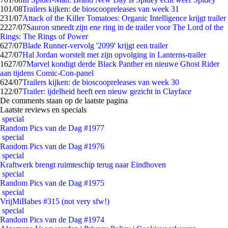
1
01/08
Trailers kijken: de bioscoopreleases van week 31
2
31/07
Attack of the Killer Tomatoes: Organic Intelligence krijgt trailer
22
27/07
Sauron smeedt zijn ene ring in de trailer voor The Lord of the
Rings: The Rings of Power
6
27/07
Blade Runner-vervolg '2099' krijgt een trailer
4
27/07
Hal Jordan worstelt met zijn opvolging in Lanterns-trailer
16
27/07
Marvel kondigt derde Black Panther en nieuwe Ghost Rider
aan tijdens Comic-Con-panel
6
24/07
Trailers kijken: de bioscoopreleases van week 30
1
22/07
Trailer: ijdelheid heeft een nieuw gezicht in Clayface
De comments staan op de laatste pagina
Laatste reviews en specials
special
Random Pics van de Dag #1977
special
Random Pics van de Dag #1976
special
Kraftwerk brengt ruimteschip terug naar Eindhoven
special
Random Pics van de Dag #1975
special
VrijMiBabes #315 (not very sfw!)
special
Random Pics van de Dag #1974