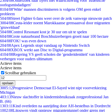
23
04/08
Onderzoek naar flyers met waarschuwing voor 'Israëlische
oorlogsmisdadigers'
81
04/08
'Witte' mannen discrimineren is volgens OM geen enkel
probleem
5
04/08
Street Fighter 6-fans weer over de zeik vanwege nieuwste patch
30
04/08
Ceuta-leider noemt Marokkaanse grensaanval door migranten
'gruweldaad'
5
04/08
Control Resonant kost je 30 uur om uit te spelen
6
04/08
Grote natuurbrand Boschhuizerbergen groeit naar 100 hectare
6
04/08
FOK! was even down
2
04/08
Apex Legends stopt vandaag op Nintendo Switch
6
04/08
XBOX werkt aan Disc to Digital-programma
41
04/08
Regering VS geeft scholen die 'genderidentiteit' van kinderen
verbergen voor ouders ultimatum
Actieve items
Actieve items
Scrollbar gebruiken
opslaan
30
05:12
Progressieve Democraat El-Sayed wint nipt voorverkiezing
Michigan
4
03:13
Nieuw slachtoffer in kindermisbruikzaak zorgprofessional Jan
B. (66)
13
03:11
Kind overleden na aanrijding door AH-bestelbus in Dordrecht
10
02:08
Litouwen vindt opnieuw migrantentunnel onder grens met