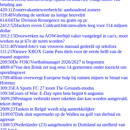
betaling aan
4
20:11
Zomervakantieweerbericht: aanhoudend zomers
1
19:48
Vollering de sterkste na lastige heuvelrit
6
14:04
The Division Resurgence nu gratis op pc
24
12:52
Hackers roven Coldcard-bitcoinwallets leeg voor 114 miljoen
dollar
39
12:15
Doorwerken na AOW-leeftijd vaker vastgelegd in cao's, moet
werken na je 67e de norm worden?
32
11:40
Vinted-foto's van vrouwen massaal gedeeld op seksfora
1
11:21
Nieuwe XBOX Game Pass titels voor de eerste helft van de
maand augustus
2
09:50
De FOK!Voetbalmanager 2026/2027 is begonnen
48
09:47
Van den Brink zet nog eens 14 gemeenten onder toezicht om
spreidingswet
17
09:40
Iran overweegt Europese hulp bij ruimen mijnen in Straat van
Hormuz
3
09:35
EA Sports FC 27 toont The Grounds-modus
1
09:34
Gears of War: E-Day open beta begint 6 augustus
36
09:29
Pentagon verbruikt meer raketten dan kan worden aangevuld,
tekort dreigt
20
09:23
Tanken in België wordt nóg aantrekkelijker
31
09:07
Dirk sluit supermarkt op de Wallen na golf van diefstal en
agressie
13
08:53
Nederlander (23) aangehouden in Duitsland na snelheid van
235 km/u