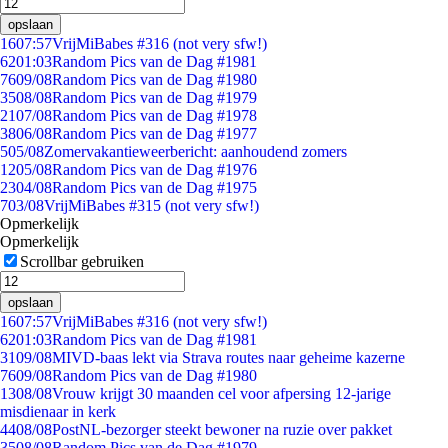
opslaan
16
07:57
VrijMiBabes #316 (not very sfw!)
62
01:03
Random Pics van de Dag #1981
76
09/08
Random Pics van de Dag #1980
35
08/08
Random Pics van de Dag #1979
21
07/08
Random Pics van de Dag #1978
38
06/08
Random Pics van de Dag #1977
5
05/08
Zomervakantieweerbericht: aanhoudend zomers
12
05/08
Random Pics van de Dag #1976
23
04/08
Random Pics van de Dag #1975
7
03/08
VrijMiBabes #315 (not very sfw!)
Opmerkelijk
Opmerkelijk
Scrollbar gebruiken
opslaan
16
07:57
VrijMiBabes #316 (not very sfw!)
62
01:03
Random Pics van de Dag #1981
31
09/08
MIVD-baas lekt via Strava routes naar geheime kazerne
76
09/08
Random Pics van de Dag #1980
13
08/08
Vrouw krijgt 30 maanden cel voor afpersing 12-jarige
misdienaar in kerk
44
08/08
PostNL-bezorger steekt bewoner na ruzie over pakket
35
08/08
Random Pics van de Dag #1979