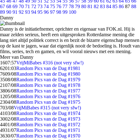
45
46
47
48
49
50
51
52
53
54
55
56
57
58
59
60
61
62
63
64
65
66
67
68
69
70
71
72
73
74
75
76
77
78
79
80
81
82
83
84
85
86
87
88
89
90
91
92
93
94
95
96
97
98
99
100
Danny
Danny is de initiatiefnemer, oprichter en eigenaar van FOK.nl. Hij is
maar zelden serieus, heeft een uitgesproken Rotterdamse mening die
lang niet altijd politiek correct is en bezit de bizarre eigenschap mensen
op de kast te jagen, waar dat eigenlijk nooit de bedoeling is. Houdt van
films, series, tech en gamen, en wil vooral nieuws met een mening.
Meer van Danny
16
07:57
VrijMiBabes #316 (not very sfw!)
62
01:03
Random Pics van de Dag #1981
76
09/08
Random Pics van de Dag #1980
35
08/08
Random Pics van de Dag #1979
21
07/08
Random Pics van de Dag #1978
38
06/08
Random Pics van de Dag #1977
12
05/08
Random Pics van de Dag #1976
23
04/08
Random Pics van de Dag #1975
7
03/08
VrijMiBabes #315 (not very sfw!)
41
03/08
Random Pics van de Dag #1974
30
02/08
Random Pics van de Dag #1973
44
01/08
Random Pics van de Dag #1972
49
31/07
Random Pics van de Dag #1971
36
30/07
Random Pics van de Dag #1970