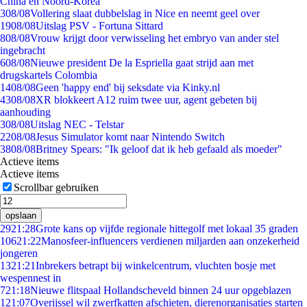
China en Noord-Korea
3
08/08
Vollering slaat dubbelslag in Nice en neemt geel over
19
08/08
Uitslag PSV - Fortuna Sittard
8
08/08
Vrouw krijgt door verwisseling het embryo van ander stel
ingebracht
6
08/08
Nieuwe president De la Espriella gaat strijd aan met
drugskartels Colombia
14
08/08
Geen 'happy end' bij seksdate via Kinky.nl
43
08/08
XR blokkeert A12 ruim twee uur, agent gebeten bij
aanhouding
3
08/08
Uitslag NEC - Telstar
22
08/08
Jesus Simulator komt naar Nintendo Switch
38
08/08
Britney Spears: "Ik geloof dat ik heb gefaald als moeder"
Actieve items
Actieve items
Scrollbar gebruiken
opslaan
29
21:28
Grote kans op vijfde regionale hittegolf met lokaal 35 graden
106
21:22
Manosfeer-influencers verdienen miljarden aan onzekerheid
jongeren
13
21:21
Inbrekers betrapt bij winkelcentrum, vluchten bosje met
wespennest in
7
21:18
Nieuwe flitspaal Hollandscheveld binnen 24 uur opgeblazen
1
21:07
Overijssel wil zwerfkatten afschieten, dierenorganisaties starten