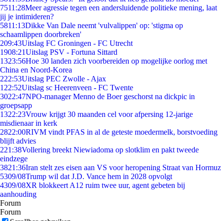
75
11:28
Meer agressie tegen een andersluidende politieke mening, laat
jij je intimideren?
58
11:13
Dikke Van Dale neemt 'vulvalippen' op: 'stigma op
schaamlippen doorbreken'
2
09:43
Uitslag FC Groningen - FC Utrecht
19
08:21
Uitslag PSV - Fortuna Sittard
13
23:56
Hoe 30 landen zich voorbereiden op mogelijke oorlog met
China en Noord-Korea
2
22:53
Uitslag PEC Zwolle - Ajax
1
22:52
Uitslag sc Heerenveen - FC Twente
30
22:47
NPO-manager Menno de Boer geschorst na dickpic in
groepsapp
13
22:23
Vrouw krijgt 30 maanden cel voor afpersing 12-jarige
misdienaar in kerk
28
22:00
RIVM vindt PFAS in al de geteste moedermelk, borstvoeding
blijft advies
2
21:38
Vollering breekt Niewiadoma op slotklim en pakt tweede
eindzege
38
21:36
Iran stelt zes eisen aan VS voor heropening Straat van Hormuz
53
09/08
Trump wil dat J.D. Vance hem in 2028 opvolgt
43
09/08
XR blokkeert A12 ruim twee uur, agent gebeten bij
aanhouding
Forum
Forum