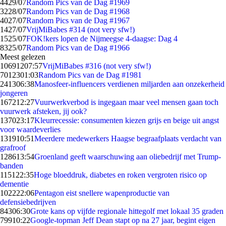
44
29/07
Random Pics van de Dag #1969
32
28/07
Random Pics van de Dag #1968
40
27/07
Random Pics van de Dag #1967
14
27/07
VrijMiBabes #314 (not very sfw!)
15
25/07
FOK!kers lopen de Nijmeegse 4-daagse: Dag 4
83
25/07
Random Pics van de Dag #1966
Meest gelezen
106912
07:57
VrijMiBabes #316 (not very sfw!)
70123
01:03
Random Pics van de Dag #1981
2413
06:38
Manosfeer-influencers verdienen miljarden aan onzekerheid
jongeren
1672
12:27
Vuurwerkverbod is ingegaan maar veel mensen gaan toch
vuurwerk afsteken, jij ook?
1370
23:17
Kleurrecessie: consumenten kiezen grijs en beige uit angst
voor waardeverlies
1319
10:51
Meerdere medewerkers Haagse begraafplaats verdacht van
grafroof
1286
13:54
Groenland geeft waarschuwing aan oliebedrijf met Trump-
banden
1151
22:35
Hoge bloeddruk, diabetes en roken vergroten risico op
dementie
1022
22:06
Pentagon eist snellere wapenproductie van
defensiebedrijven
843
06:30
Grote kans op vijfde regionale hittegolf met lokaal 35 graden
799
10:22
Google-topman Jeff Dean stapt op na 27 jaar, begint eigen