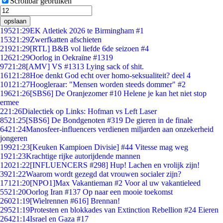
Scrollbar gebruiken
opslaan
195
21:29
EK Atletiek 2026 te Birmingham #1
153
21:29
Zwerfkatten afschieten
219
21:29
[RTL] B&B vol liefde 6de seizoen #4
126
21:29
Oorlog in Oekraïne #1319
97
21:28
[AMV] VS #1313 Lying sack of shit.
161
21:28
Hoe denkt God echt over homo-seksualiteit? deel 4
101
21:27
Hoogleraar: "Mensen worden steeds dommer" #2
196
21:26
[SBS6] De Oranjezomer #10 Helene je kan het niet stop
ermee
2
21:26
Dialectiek op Links: Hofman vs Left Laser
85
21:25
[SBS6] De Bondgenoten #319 De gieren in de finale
64
21:24
Manosfeer-influencers verdienen miljarden aan onzekerheid
jongeren
199
21:23
[Keuken Kampioen Divisie] #44 Vitesse mag weg
19
21:23
Krachtige rijke autorijdende mannen
120
21:22
[INFLUENCERS #298] Hup! Lachen en vrolijk zijn!
39
21:22
Waarom wordt gezegd dat vrouwen socialer zijn?
171
21:20
[NPO1]Max Vakantieman #2 Voor al uw vakantieleed
55
21:20
Oorlog Iran #137 Op naar een mooie toekomst
260
21:19
[Wielrennen #616] Brennan!
295
21:19
Protesten en blokkades van Extinction Rebellion #24 Eieren
264
21:14
Israel en Gaza #17