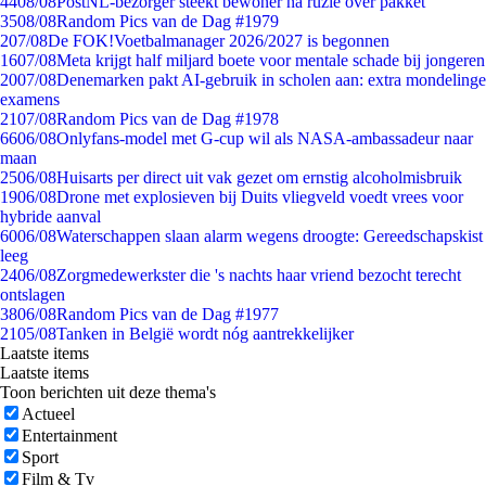
44
08/08
PostNL-bezorger steekt bewoner na ruzie over pakket
35
08/08
Random Pics van de Dag #1979
2
07/08
De FOK!Voetbalmanager 2026/2027 is begonnen
16
07/08
Meta krijgt half miljard boete voor mentale schade bij jongeren
20
07/08
Denemarken pakt AI-gebruik in scholen aan: extra mondelinge
examens
21
07/08
Random Pics van de Dag #1978
66
06/08
Onlyfans-model met G-cup wil als NASA-ambassadeur naar
maan
25
06/08
Huisarts per direct uit vak gezet om ernstig alcoholmisbruik
19
06/08
Drone met explosieven bij Duits vliegveld voedt vrees voor
hybride aanval
60
06/08
Waterschappen slaan alarm wegens droogte: Gereedschapskist
leeg
24
06/08
Zorgmedewerkster die 's nachts haar vriend bezocht terecht
ontslagen
38
06/08
Random Pics van de Dag #1977
21
05/08
Tanken in België wordt nóg aantrekkelijker
Laatste items
Laatste items
Toon berichten uit deze thema's
Actueel
Entertainment
Sport
Film & Tv