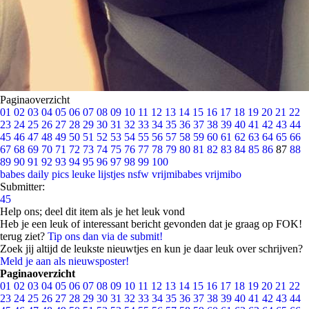
Paginaoverzicht
01
02
03
04
05
06
07
08
09
10
11
12
13
14
15
16
17
18
19
20
21
22
23
24
25
26
27
28
29
30
31
32
33
34
35
36
37
38
39
40
41
42
43
44
45
46
47
48
49
50
51
52
53
54
55
56
57
58
59
60
61
62
63
64
65
66
67
68
69
70
71
72
73
74
75
76
77
78
79
80
81
82
83
84
85
86
87
88
89
90
91
92
93
94
95
96
97
98
99
100
babes
daily pics
leuke lijstjes
nsfw
vrijmibabes
vrijmibo
Submitter:
45
Help ons; deel dit item als je het leuk vond
Heb je een leuk of interessant bericht gevonden dat je graag op FOK!
terug ziet?
Tip ons dan via de submit!
Zoek jij altijd de leukste nieuwtjes en kun je daar leuk over schrijven?
Meld je aan als nieuwsposter!
Paginaoverzicht
01
02
03
04
05
06
07
08
09
10
11
12
13
14
15
16
17
18
19
20
21
22
23
24
25
26
27
28
29
30
31
32
33
34
35
36
37
38
39
40
41
42
43
44