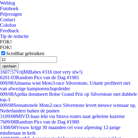
Weblog
Fotoboek
Prijsvragen
Contact
Colofon
Feedback
Tip de redactie
FOK!
FOK!
Scrollbar gebruiken
opslaan
16
07:57
VrijMiBabes #316 (not very sfw!)
62
01:03
Random Pics van de Dag #1981
0
09/08
Almansa wint Moto3-race Silverstone, Uriarte profiteert niet
van afwezige kampioenschapsleider
0
09/08
Aprilia domineert Britse Grand Prix op Silverstone met dubbele
top-3
0
09/08
Sensationele Moto2-race Silverstone levert nieuwe winnaar op,
Nederlanders buiten de punten
31
09/08
MIVD-baas lekt via Strava routes naar geheime kazerne
76
09/08
Random Pics van de Dag #1980
13
08/08
Vrouw krijgt 30 maanden cel voor afpersing 12-jarige
misdienaar in kerk