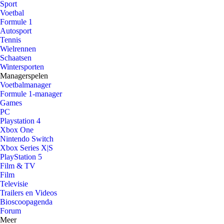
Sport
Voetbal
Formule 1
Autosport
Tennis
Wielrennen
Schaatsen
Wintersporten
Managerspelen
Voetbalmanager
Formule 1-manager
Games
PC
Playstation 4
Xbox One
Nintendo Switch
Xbox Series X|S
PlayStation 5
Film & TV
Film
Televisie
Trailers en Videos
Bioscoopagenda
Forum
Meer