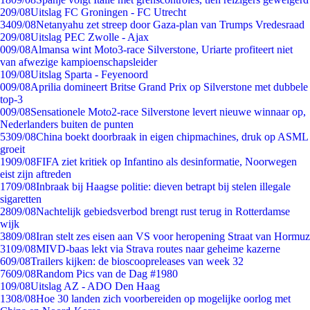
2
09/08
Uitslag FC Groningen - FC Utrecht
34
09/08
Netanyahu zet streep door Gaza-plan van Trumps Vredesraad
2
09/08
Uitslag PEC Zwolle - Ajax
0
09/08
Almansa wint Moto3-race Silverstone, Uriarte profiteert niet
van afwezige kampioenschapsleider
1
09/08
Uitslag Sparta - Feyenoord
0
09/08
Aprilia domineert Britse Grand Prix op Silverstone met dubbele
top-3
0
09/08
Sensationele Moto2-race Silverstone levert nieuwe winnaar op,
Nederlanders buiten de punten
53
09/08
China boekt doorbraak in eigen chipmachines, druk op ASML
groeit
19
09/08
FIFA ziet kritiek op Infantino als desinformatie, Noorwegen
eist zijn aftreden
17
09/08
Inbraak bij Haagse politie: dieven betrapt bij stelen illegale
sigaretten
28
09/08
Nachtelijk gebiedsverbod brengt rust terug in Rotterdamse
wijk
38
09/08
Iran stelt zes eisen aan VS voor heropening Straat van Hormuz
31
09/08
MIVD-baas lekt via Strava routes naar geheime kazerne
6
09/08
Trailers kijken: de bioscoopreleases van week 32
76
09/08
Random Pics van de Dag #1980
1
09/08
Uitslag AZ - ADO Den Haag
13
08/08
Hoe 30 landen zich voorbereiden op mogelijke oorlog met