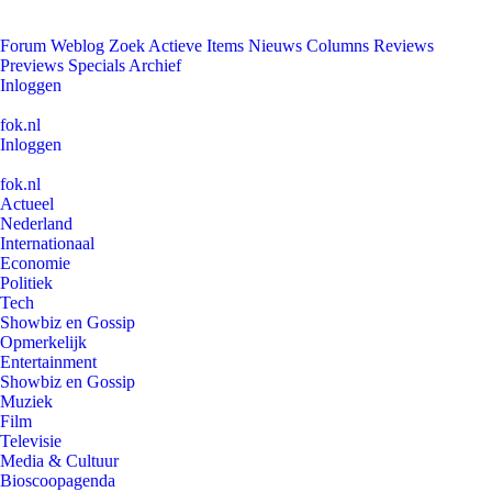
Forum
Weblog
Zoek
Actieve Items
Nieuws
Columns
Reviews
Previews
Specials
Archief
Inloggen
fok.nl
Inloggen
fok.nl
Actueel
Nederland
Internationaal
Economie
Politiek
Tech
Showbiz en Gossip
Opmerkelijk
Entertainment
Showbiz en Gossip
Muziek
Film
Televisie
Media & Cultuur
Bioscoopagenda