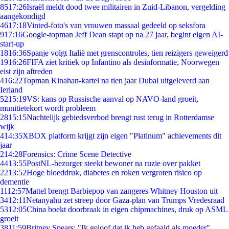
85
17:26
Israël meldt dood twee militairen in Zuid-Libanon, vergelding
aangekondigd
46
17:18
Vinted-foto's van vrouwen massaal gedeeld op seksfora
9
17:16
Google-topman Jeff Dean stapt op na 27 jaar, begint eigen AI-
start-up
18
16:36
Spanje volgt Italië met grenscontroles, tien reizigers geweigerd
19
16:26
FIFA ziet kritiek op Infantino als desinformatie, Noorwegen
eist zijn aftreden
4
16:22
Topman Kinahan-kartel na tien jaar Dubai uitgeleverd aan
Ierland
52
15:19
VS: kans op Russische aanval op NAVO-land groeit,
munitietekort wordt probleem
28
15:15
Nachtelijk gebiedsverbod brengt rust terug in Rotterdamse
wijk
4
14:35
XBOX platform krijgt zijn eigen "Platinum" achievements dit
jaar
2
14:28
Forensics: Crime Scene Detective
44
13:55
PostNL-bezorger steekt bewoner na ruzie over pakket
22
13:52
Hoge bloeddruk, diabetes en roken vergroten risico op
dementie
11
12:57
Mattel brengt Barbiepop van zangeres Whitney Houston uit
34
12:11
Netanyahu zet streep door Gaza-plan van Trumps Vredesraad
53
12:05
China boekt doorbraak in eigen chipmachines, druk op ASML
groeit
38
11:59
Britney Spears: "Ik geloof dat ik heb gefaald als moeder"