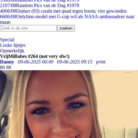
21
07/08
Random Pics van de Dag #1978
40
06/08
Duitser (93) crasht met quad tegen boom, vier gewonden
66
06/08
Onlyfans-model met G-cup wil als NASA-ambassadeur naar
maan
Special
Leuke lijstjes
Opmerkelijk
VrijMiBabes #264 (not very sfw!)
Danny
09-06-2025 00:49
09-06-2025 09:15
print
86
88