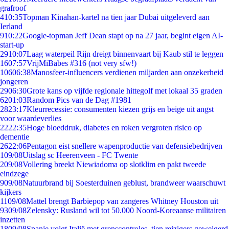
grafroof
4
10:35
Topman Kinahan-kartel na tien jaar Dubai uitgeleverd aan
Ierland
9
10:22
Google-topman Jeff Dean stapt op na 27 jaar, begint eigen AI-
start-up
29
10:07
Laag waterpeil Rijn dreigt binnenvaart bij Kaub stil te leggen
16
07:57
VrijMiBabes #316 (not very sfw!)
106
06:38
Manosfeer-influencers verdienen miljarden aan onzekerheid
jongeren
29
06:30
Grote kans op vijfde regionale hittegolf met lokaal 35 graden
62
01:03
Random Pics van de Dag #1981
28
23:17
Kleurrecessie: consumenten kiezen grijs en beige uit angst
voor waardeverlies
22
22:35
Hoge bloeddruk, diabetes en roken vergroten risico op
dementie
26
22:06
Pentagon eist snellere wapenproductie van defensiebedrijven
1
09/08
Uitslag sc Heerenveen - FC Twente
2
09/08
Vollering breekt Niewiadoma op slotklim en pakt tweede
eindzege
9
09/08
Natuurbrand bij Soesterduinen geblust, brandweer waarschuwt
kijkers
11
09/08
Mattel brengt Barbiepop van zangeres Whitney Houston uit
93
09/08
Zelensky: Rusland wil tot 50.000 Noord-Koreaanse militairen
inzetten
18
09/08
Spanje volgt Italië met grenscontroles, tien reizigers geweigerd