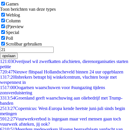
Games
Toon berichten van deze types
Weblog
Column
(P)review
Special
Poll
Scrollbar gebruiken
opslaan
1
21:03
Overijssel wil zwerfkatten afschieten, dierenorganisaties starten
petitie
7
20:47
Nieuwe flitspaal Hollandscheveld binnen 24 uur opgeblazen
13
17:20
Inbrekers betrapt bij winkelcentrum, vluchten bosje met
wespennest in
15
17:00
Oogartsen waarschuwen voor #sungazing tijdens
zonsverduistering
33
13:54
Groenland geeft waarschuwing aan oliebedrijf met Trump-
banden
25
13:27
Copernicus: West-Europa kende heetste juni-juli sinds begin
metingen
59
12:27
Vuurwerkverbod is ingegaan maar veel mensen gaan toch
vuurwerk afsteken, jij ook?
62
10:51
Meerdere medewerkers Haagse begraafplaats verdacht van