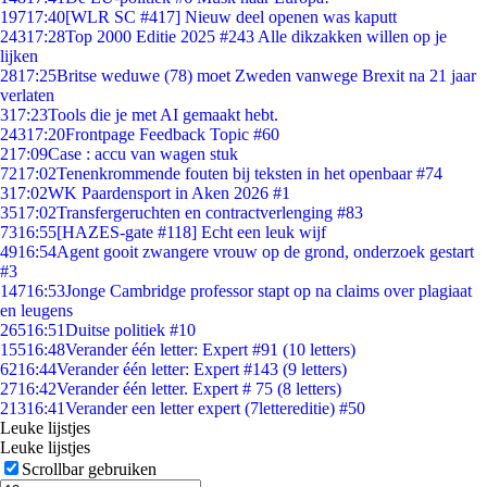
197
17:40
[WLR SC #417] Nieuw deel openen was kaputt
243
17:28
Top 2000 Editie 2025 #243 Alle dikzakken willen op je
lijken
28
17:25
Britse weduwe (78) moet Zweden vanwege Brexit na 21 jaar
verlaten
3
17:23
Tools die je met AI gemaakt hebt.
243
17:20
Frontpage Feedback Topic #60
2
17:09
Case : accu van wagen stuk
72
17:02
Tenenkrommende fouten bij teksten in het openbaar #74
3
17:02
WK Paardensport in Aken 2026 #1
35
17:02
Transfergeruchten en contractverlenging #83
73
16:55
[HAZES-gate #118] Echt een leuk wijf
49
16:54
Agent gooit zwangere vrouw op de grond, onderzoek gestart
#3
147
16:53
Jonge Cambridge professor stapt op na claims over plagiaat
en leugens
265
16:51
Duitse politiek #10
155
16:48
Verander één letter: Expert #91 (10 letters)
62
16:44
Verander één letter: Expert #143 (9 letters)
27
16:42
Verander één letter. Expert # 75 (8 letters)
213
16:41
Verander een letter expert (7lettereditie) #50
Leuke lijstjes
Leuke lijstjes
Scrollbar gebruiken