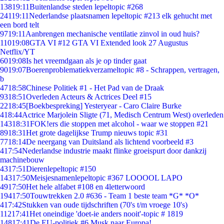
138
19:11
Buitenlandse steden lepeltopic #268
241
19:11
Nederlandse plaatsnamen lepeltopic #213 elk gehucht met
een bord telt
97
19:11
Aanbrengen mechanische ventilatie zinvol in oud huis?
110
19:08
GTA VI #12 GTA VI Extended look 27 Augustus
Netflix/YT
60
19:08
Is het vreemdgaan als je op tinder gaat
90
19:07
Boerenproblematiekverzameltopic #8 - Schrappen, vertragen,
b
47
18:58
Chinese Politiek #1 - Het Pad van de Draak
93
18:51
Overleden Acteurs & Actrices Deel #15
22
18:45
[Boekbespreking] Yesteryear - Caro Claire Burke
4
18:44
Actrice Marjolein Sligte (71, Medisch Centrum West) overleden
143
18:31
FOK!ers die stoppen met alcohol - waar we stoppen #21
89
18:31
Het grote dagelijkse Trump nieuws topic #31
77
18:14
De neergang van Duitsland als lichtend voorbeeld #3
4
17:54
Nederlandse industrie maakt flinke groeispurt door dankzij
machinebouw
43
17:51
Dierenlepeltopic #150
143
17:50
Meisjesnamenlepeltopic #367 LOOOOL LAPO
49
17:50
Het hele alfabet #108 en 4letterwoord
194
17:50
Touwtrekken 2.0 #636 - Team 1 beste team *G* *O*
4
17:42
Stukken van oude tijdschriften (70's t/m vroege 10's)
112
17:41
Het oneindige 'doet-ie anders nooit'-topic # 1819
148
17:41
De EU-politiek #6 Musk naar Europa!