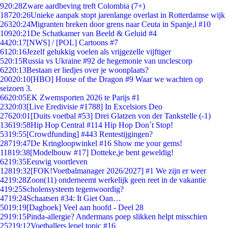
9
20:28
Zware aardbeving treft Colombia (7+)
187
20:26
Unieke aanpak stopt jarenlange overlast in Rotterdamse wijk
263
20:24
Migranten breken door grens naar Ceuta in Spanje,l #10
109
20:21
De Schatkamer van Beeld & Geluid #4
44
20:17
[NWS] / [POL] Cartoons #7
61
20:16
Jezelf gelukkig voelen als vrijgezelle vijftiger
5
20:15
Russia vs Ukraine #92 de hegemonie van unclescorp
62
20:13
Bestaan er liedjes over je woonplaats?
200
20:10
[HBO] House of the Dragon #9 Waar we wachten op
seizoen 3.
66
20:05
EK Zwemsporten 2026 te Parijs #1
23
20:03
[Live Eredivisie #1788] In Excelsiors Deo
276
20:01
[Duits voetbal #53] Drei Glatzen von der Tankstelle (-1)
136
19:58
Hip Hop Central #114 Hip Hop Don´t Stop!
53
19:55
[Crowdfunding] #443 Rentestijgingen?
287
19:47
De Kringloopwinkel #16 Show me your gems!
118
19:38
[Modelbouw #17] Dotteke,je bent geweldig!
62
19:35
Eeuwig voortleven
128
19:32
[FOK!Voetbalmanager 2026/2027] #1 We zijn er weer
42
19:28
Zoon(11) onderneemt werkelijk geen reet in de vakantie
4
19:25
Scholensysteem tegenwoordig?
47
19:24
Schaatsen #34: It Giet Oan…
50
19:19
[Dagboek] Veel aan hoofd - Deel 28
29
19:15
Pinda-allergie? Andermans poep slikken helpt misschien
252
19:12
Voetballers lepel topic #16