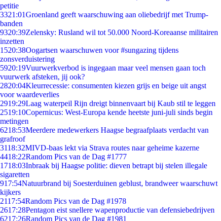
petitie
33
21:01
Groenland geeft waarschuwing aan oliebedrijf met Trump-
banden
93
20:39
Zelensky: Rusland wil tot 50.000 Noord-Koreaanse militairen
inzetten
15
20:38
Oogartsen waarschuwen voor #sungazing tijdens
zonsverduistering
59
20:19
Vuurwerkverbod is ingegaan maar veel mensen gaan toch
vuurwerk afsteken, jij ook?
28
20:04
Kleurrecessie: consumenten kiezen grijs en beige uit angst
voor waardeverlies
29
19:29
Laag waterpeil Rijn dreigt binnenvaart bij Kaub stil te leggen
25
19:10
Copernicus: West-Europa kende heetste juni-juli sinds begin
metingen
62
18:53
Meerdere medewerkers Haagse begraafplaats verdacht van
grafroof
31
18:32
MIVD-baas lekt via Strava routes naar geheime kazerne
44
18:22
Random Pics van de Dag #1777
17
18:03
Inbraak bij Haagse politie: dieven betrapt bij stelen illegale
sigaretten
9
17:54
Natuurbrand bij Soesterduinen geblust, brandweer waarschuwt
kijkers
21
17:54
Random Pics van de Dag #1978
26
17:28
Pentagon eist snellere wapenproductie van defensiebedrijven
62
17:26
Random Pics van de Dag #1981