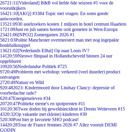
267
21:11
[Videoland] B&B vol liefde 6de seizoen #1 voor de
vooruitkijkers
164
21:10
[AKQ] #3384 Topic met vragen. En soms goede
antwoorden.
135
21:09
30 asielzoekers kosten 1 miljoen in hotel centrum Haarlem
17
21:09
Juni en juli samen heetste ooit gemeten in West-Europa
234
21:06
[NPO2] Zomergasten 2026 #1
58
21:03
Politie Manchester overmeestert man met nog ingepakte
honkbalknuppel
136
21:02
[Nederlands Elftal] Op naar Louis IV?
141
20:59
Nieuwe flitspaal in Hollandscheveld binnen 24 uur
opgeblazen
109
20:56
Nederlandse Politiek #725
97
20:49
Probleem met webshop: verkeerd (veel duurder) product
ontvangen
27
20:49
Natuur en Wild
9
20:48
2023: Kindermoord door Lindsay Clancy: depressie of
voorbedachte rade?
6
20:47
Energietarieven #34
207
20:47
Politieke meme's en spotprenten #11
101
20:36
Twee doden bij geweldsincident in Drents Weiteveen #15
43
20:32
Op vakantie met (kleine) kinderen #30
5
20:30
Post hier je favoriete SHO podcast!
144
20:28
Tour de France femmes 2026 #7 Allez vooruit DEMI
GODIN