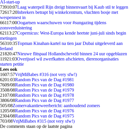
AI-start-up
739
10:07
Laag waterpeil Rijn dreigt binnenvaart bij Kaub stil te leggen
726
17:20
Inbrekers betrapt bij winkelcentrum, vluchten bosje met
wespennest in
661
17:00
Oogartsen waarschuwen voor #sungazing tijdens
zonsverduistering
621
13:27
Copernicus: West-Europa kende heetste juni-juli sinds begin
metingen
563
10:35
Topman Kinahan-kartel na tien jaar Dubai uitgeleverd aan
Ierland
218
20:47
Nieuwe flitspaal Hollandscheveld binnen 24 uur opgeblazen
119
21:03
Overijssel wil zwerfkatten afschieten, dierenorganisaties
starten petitie
Lees ook
16
07:57
VrijMiBabes #316 (not very sfw!)
62
01:03
Random Pics van de Dag #1981
76
09/08
Random Pics van de Dag #1980
35
08/08
Random Pics van de Dag #1979
21
07/08
Random Pics van de Dag #1978
38
06/08
Random Pics van de Dag #1977
5
05/08
Zomervakantieweerbericht: aanhoudend zomers
12
05/08
Random Pics van de Dag #1976
23
04/08
Random Pics van de Dag #1975
7
03/08
VrijMiBabes #315 (not very sfw!)
De comments staan op de laatste pagina