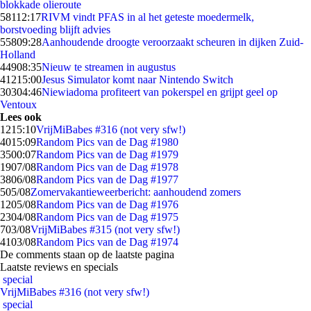
blokkade olieroute
581
12:17
RIVM vindt PFAS in al het geteste moedermelk,
borstvoeding blijft advies
558
09:28
Aanhoudende droogte veroorzaakt scheuren in dijken Zuid-
Holland
449
08:35
Nieuw te streamen in augustus
412
15:00
Jesus Simulator komt naar Nintendo Switch
303
04:46
Niewiadoma profiteert van pokerspel en grijpt geel op
Ventoux
Lees ook
12
15:10
VrijMiBabes #316 (not very sfw!)
40
15:09
Random Pics van de Dag #1980
35
00:07
Random Pics van de Dag #1979
19
07/08
Random Pics van de Dag #1978
38
06/08
Random Pics van de Dag #1977
5
05/08
Zomervakantieweerbericht: aanhoudend zomers
12
05/08
Random Pics van de Dag #1976
23
04/08
Random Pics van de Dag #1975
7
03/08
VrijMiBabes #315 (not very sfw!)
41
03/08
Random Pics van de Dag #1974
De comments staan op de laatste pagina
Laatste reviews en specials
special
VrijMiBabes #316 (not very sfw!)
special