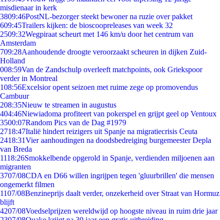
misdienaar in kerk
38
09:46
PostNL-bezorger steekt bewoner na ruzie over pakket
6
09:45
Trailers kijken: de bioscoopreleases van week 32
25
09:32
Wegpiraat scheurt met 146 km/u door het centrum van
Amsterdam
7
09:28
Aanhoudende droogte veroorzaakt scheuren in dijken Zuid-
Holland
0
08:59
Van de Zandschulp overleeft matchpoints, ook Griekspoor
verder in Montreal
1
08:56
Excelsior opent seizoen met ruime zege op promovendus
Cambuur
2
08:35
Nieuw te streamen in augustus
4
04:46
Niewiadoma profiteert van pokerspel en grijpt geel op Ventoux
35
00:07
Random Pics van de Dag #1979
27
18:47
Italië hindert reizigers uit Spanje na migratiecrisis Ceuta
24
18:31
Vier aanhoudingen na doodsbedreiging burgemeester Depla
van Breda
11
18:26
Smokkelbende opgerold in Spanje, verdienden miljoenen aan
migranten
37
07/08
CDA en D66 willen ingrijpen tegen 'gluurbrillen' die mensen
ongemerkt filmen
11
07/08
Benzineprijs daalt verder, onzekerheid over Straat van Hormuz
blijft
42
07/08
Voedselprijzen wereldwijd op hoogste niveau in ruim drie jaar
23
07/08
Quake krijgt na 30 jaar een gratis uitbreiding