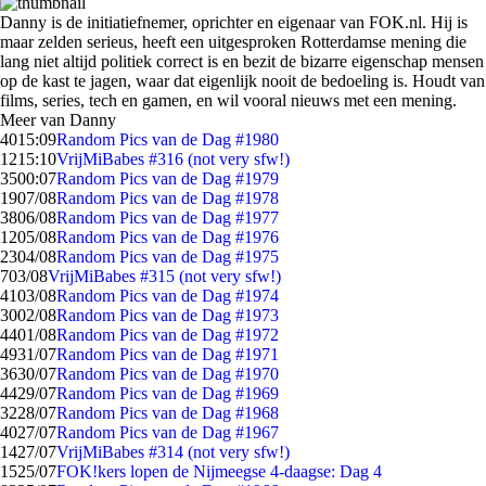
Danny is de initiatiefnemer, oprichter en eigenaar van FOK.nl. Hij is
maar zelden serieus, heeft een uitgesproken Rotterdamse mening die
lang niet altijd politiek correct is en bezit de bizarre eigenschap mensen
op de kast te jagen, waar dat eigenlijk nooit de bedoeling is. Houdt van
films, series, tech en gamen, en wil vooral nieuws met een mening.
Meer van Danny
40
15:09
Random Pics van de Dag #1980
12
15:10
VrijMiBabes #316 (not very sfw!)
35
00:07
Random Pics van de Dag #1979
19
07/08
Random Pics van de Dag #1978
38
06/08
Random Pics van de Dag #1977
12
05/08
Random Pics van de Dag #1976
23
04/08
Random Pics van de Dag #1975
7
03/08
VrijMiBabes #315 (not very sfw!)
41
03/08
Random Pics van de Dag #1974
30
02/08
Random Pics van de Dag #1973
44
01/08
Random Pics van de Dag #1972
49
31/07
Random Pics van de Dag #1971
36
30/07
Random Pics van de Dag #1970
44
29/07
Random Pics van de Dag #1969
32
28/07
Random Pics van de Dag #1968
40
27/07
Random Pics van de Dag #1967
14
27/07
VrijMiBabes #314 (not very sfw!)
15
25/07
FOK!kers lopen de Nijmeegse 4-daagse: Dag 4