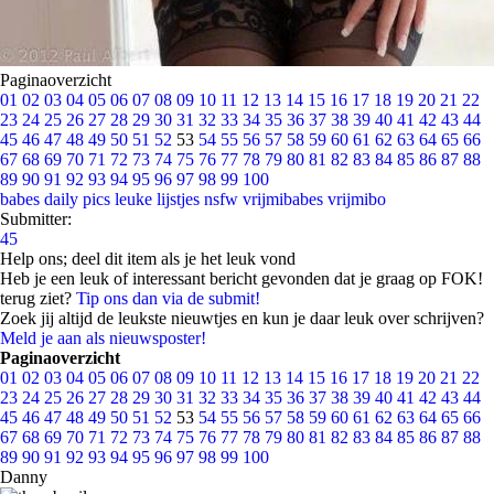
Paginaoverzicht
01
02
03
04
05
06
07
08
09
10
11
12
13
14
15
16
17
18
19
20
21
22
23
24
25
26
27
28
29
30
31
32
33
34
35
36
37
38
39
40
41
42
43
44
45
46
47
48
49
50
51
52
53
54
55
56
57
58
59
60
61
62
63
64
65
66
67
68
69
70
71
72
73
74
75
76
77
78
79
80
81
82
83
84
85
86
87
88
89
90
91
92
93
94
95
96
97
98
99
100
babes
daily pics
leuke lijstjes
nsfw
vrijmibabes
vrijmibo
Submitter:
45
Help ons; deel dit item als je het leuk vond
Heb je een leuk of interessant bericht gevonden dat je graag op FOK!
terug ziet?
Tip ons dan via de submit!
Zoek jij altijd de leukste nieuwtjes en kun je daar leuk over schrijven?
Meld je aan als nieuwsposter!
Paginaoverzicht
01
02
03
04
05
06
07
08
09
10
11
12
13
14
15
16
17
18
19
20
21
22
23
24
25
26
27
28
29
30
31
32
33
34
35
36
37
38
39
40
41
42
43
44
45
46
47
48
49
50
51
52
53
54
55
56
57
58
59
60
61
62
63
64
65
66
67
68
69
70
71
72
73
74
75
76
77
78
79
80
81
82
83
84
85
86
87
88
89
90
91
92
93
94
95
96
97
98
99
100
Danny