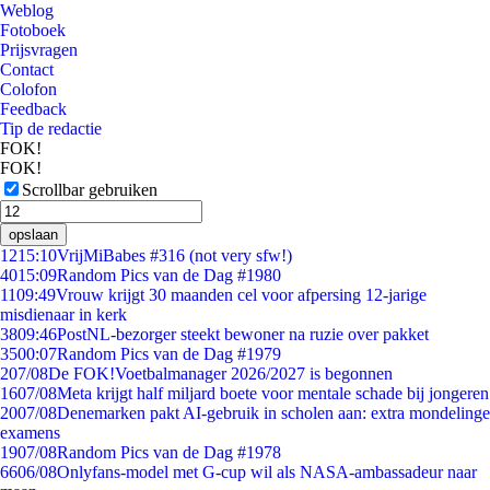
Weblog
Fotoboek
Prijsvragen
Contact
Colofon
Feedback
Tip de redactie
FOK!
FOK!
Scrollbar gebruiken
opslaan
12
15:10
VrijMiBabes #316 (not very sfw!)
40
15:09
Random Pics van de Dag #1980
11
09:49
Vrouw krijgt 30 maanden cel voor afpersing 12-jarige
misdienaar in kerk
38
09:46
PostNL-bezorger steekt bewoner na ruzie over pakket
35
00:07
Random Pics van de Dag #1979
2
07/08
De FOK!Voetbalmanager 2026/2027 is begonnen
16
07/08
Meta krijgt half miljard boete voor mentale schade bij jongeren
20
07/08
Denemarken pakt AI-gebruik in scholen aan: extra mondelinge
examens
19
07/08
Random Pics van de Dag #1978
66
06/08
Onlyfans-model met G-cup wil als NASA-ambassadeur naar