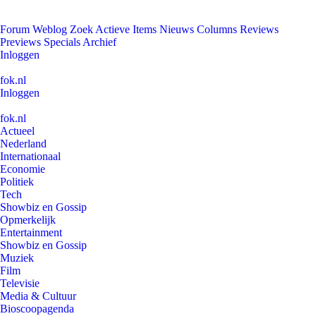
Forum
Weblog
Zoek
Actieve Items
Nieuws
Columns
Reviews
Previews
Specials
Archief
Inloggen
fok.nl
Inloggen
fok.nl
Actueel
Nederland
Internationaal
Economie
Politiek
Tech
Showbiz en Gossip
Opmerkelijk
Entertainment
Showbiz en Gossip
Muziek
Film
Televisie
Media & Cultuur
Bioscoopagenda