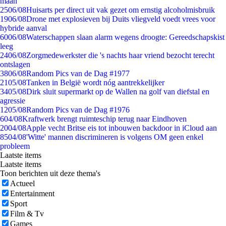
maan
25
06/08
Huisarts per direct uit vak gezet om ernstig alcoholmisbruik
19
06/08
Drone met explosieven bij Duits vliegveld voedt vrees voor
hybride aanval
60
06/08
Waterschappen slaan alarm wegens droogte: Gereedschapskist
leeg
24
06/08
Zorgmedewerkster die 's nachts haar vriend bezocht terecht
ontslagen
38
06/08
Random Pics van de Dag #1977
21
05/08
Tanken in België wordt nóg aantrekkelijker
34
05/08
Dirk sluit supermarkt op de Wallen na golf van diefstal en
agressie
12
05/08
Random Pics van de Dag #1976
6
04/08
Kraftwerk brengt ruimteschip terug naar Eindhoven
20
04/08
Apple vecht Britse eis tot inbouwen backdoor in iCloud aan
85
04/08
'Witte' mannen discrimineren is volgens OM geen enkel
probleem
Laatste items
Laatste items
Toon berichten uit deze thema's
Actueel
Entertainment
Sport
Film & Tv
Games