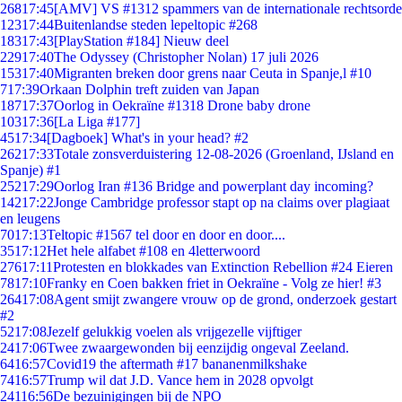
268
17:45
[AMV] VS #1312 spammers van de internationale rechtsorde
123
17:44
Buitenlandse steden lepeltopic #268
183
17:43
[PlayStation #184] Nieuw deel
229
17:40
The Odyssey (Christopher Nolan) 17 juli 2026
153
17:40
Migranten breken door grens naar Ceuta in Spanje,l #10
7
17:39
Orkaan Dolphin treft zuiden van Japan
187
17:37
Oorlog in Oekraïne #1318 Drone baby drone
103
17:36
[La Liga #177]
45
17:34
[Dagboek] What's in your head? #2
262
17:33
Totale zonsverduistering 12-08-2026 (Groenland, IJsland en
Spanje) #1
252
17:29
Oorlog Iran #136 Bridge and powerplant day incoming?
142
17:22
Jonge Cambridge professor stapt op na claims over plagiaat
en leugens
70
17:13
Teltopic #1567 tel door en door en door....
35
17:12
Het hele alfabet #108 en 4letterwoord
276
17:11
Protesten en blokkades van Extinction Rebellion #24 Eieren
78
17:10
Franky en Coen bakken friet in Oekraïne - Volg ze hier! #3
264
17:08
Agent smijt zwangere vrouw op de grond, onderzoek gestart
#2
52
17:08
Jezelf gelukkig voelen als vrijgezelle vijftiger
24
17:06
Twee zwaargewonden bij eenzijdig ongeval Zeeland.
64
16:57
Covid19 the aftermath #17 bananenmilkshake
74
16:57
Trump wil dat J.D. Vance hem in 2028 opvolgt
241
16:56
De bezuinigingen bij de NPO