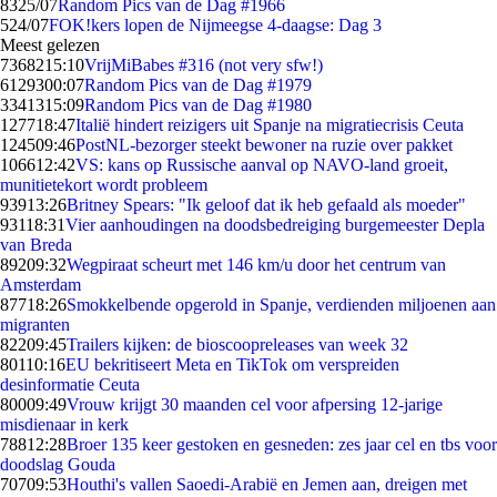
83
25/07
Random Pics van de Dag #1966
5
24/07
FOK!kers lopen de Nijmeegse 4-daagse: Dag 3
Meest gelezen
73682
15:10
VrijMiBabes #316 (not very sfw!)
61293
00:07
Random Pics van de Dag #1979
33413
15:09
Random Pics van de Dag #1980
1277
18:47
Italië hindert reizigers uit Spanje na migratiecrisis Ceuta
1245
09:46
PostNL-bezorger steekt bewoner na ruzie over pakket
1066
12:42
VS: kans op Russische aanval op NAVO-land groeit,
munitietekort wordt probleem
939
13:26
Britney Spears: "Ik geloof dat ik heb gefaald als moeder"
931
18:31
Vier aanhoudingen na doodsbedreiging burgemeester Depla
van Breda
892
09:32
Wegpiraat scheurt met 146 km/u door het centrum van
Amsterdam
877
18:26
Smokkelbende opgerold in Spanje, verdienden miljoenen aan
migranten
822
09:45
Trailers kijken: de bioscoopreleases van week 32
801
10:16
EU bekritiseert Meta en TikTok om verspreiden
desinformatie Ceuta
800
09:49
Vrouw krijgt 30 maanden cel voor afpersing 12-jarige
misdienaar in kerk
788
12:28
Broer 135 keer gestoken en gesneden: zes jaar cel en tbs voor
doodslag Gouda
707
09:53
Houthi's vallen Saoedi-Arabië en Jemen aan, dreigen met