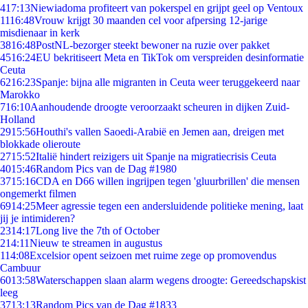
4
17:13
Niewiadoma profiteert van pokerspel en grijpt geel op Ventoux
11
16:48
Vrouw krijgt 30 maanden cel voor afpersing 12-jarige
misdienaar in kerk
38
16:48
PostNL-bezorger steekt bewoner na ruzie over pakket
45
16:24
EU bekritiseert Meta en TikTok om verspreiden desinformatie
Ceuta
62
16:23
Spanje: bijna alle migranten in Ceuta weer teruggekeerd naar
Marokko
7
16:10
Aanhoudende droogte veroorzaakt scheuren in dijken Zuid-
Holland
29
15:56
Houthi's vallen Saoedi-Arabië en Jemen aan, dreigen met
blokkade olieroute
27
15:52
Italië hindert reizigers uit Spanje na migratiecrisis Ceuta
40
15:46
Random Pics van de Dag #1980
37
15:16
CDA en D66 willen ingrijpen tegen 'gluurbrillen' die mensen
ongemerkt filmen
69
14:25
Meer agressie tegen een andersluidende politieke mening, laat
jij je intimideren?
23
14:17
Long live the 7th of October
2
14:11
Nieuw te streamen in augustus
1
14:08
Excelsior opent seizoen met ruime zege op promovendus
Cambuur
60
13:58
Waterschappen slaan alarm wegens droogte: Gereedschapskist
leeg
37
13:13
Random Pics van de Dag #1833