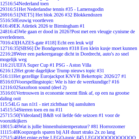
125
16:54
Nederland toen
293
16:51
Het Nederlandse tennis #35 - Lamensgodin
269
16:51
[NET5] Het blok 2026 #32 Blokkendozen
55
16:50
Eeuwig voortleven
6
16:49
EK Atletiek 2026 te Birmingham #1
248
16:45
Wie gaan er dood in 2026?Post met een vleugje cynisme de
overledenen.
70
16:43
[HAZES-gate #118] Echt een leuk wijf
127
16:35
[SBS6] De Bondgenoten #318 Een klein kusje moet kunnen
22
16:28
Weer een parkeergarage dicht in Dordrecht, auto's zo snel
mogelijk weg
1
16:21
UEFA Super Cup #1 PSG - Aston Villa
62
16:12
Het grote dagelijkse Trump nieuws topic #31
5
16:11
Het gezellige Eurojackpot KNVB Bekertopic 2026/27 #1
85
16:03
Voorspellingstopic: Wie is hier de weerkundige? #16
121
16:02
Saxofoon sound (deel 2)
35
16:01
Vertrouwen in economie neemt flink af, op een na grootse
daling ooit
1
15:54
LG nas n1t1 - niet zichtbaar bij aansluiten
145
15:54
Sterren toen en nu #11
257
15:50
[Videoland] B&B vol liefde 6de seizoen #1 voor de
vooruitkijkers
180
15:48
Wat is jullie binnenhuistemperatuur? #81 Horrorzomer
111
15:48
Koopzegels sparen bij AH duurt straks 2x zo lang
275
15:46
Het enige echte LEGO-topic #45 LEGOOOOOOOOOOO