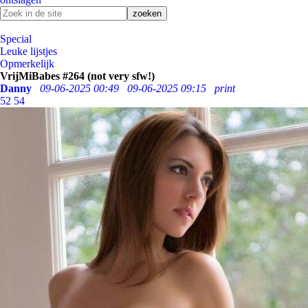
Special
Leuke lijstjes
Opmerkelijk
VrijMiBabes #264 (not very sfw!)
Danny
09-06-2025 00:49
09-06-2025 09:15
print
52
54