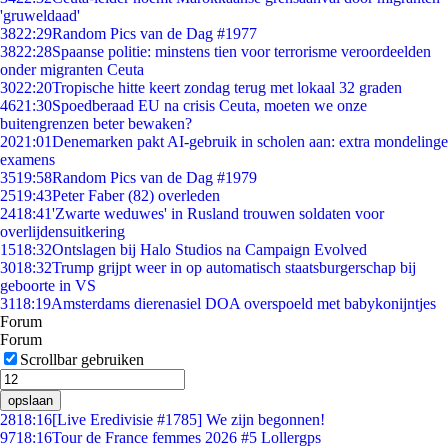
'gruweldaad'
38
22:29
Random Pics van de Dag #1977
38
22:28
Spaanse politie: minstens tien voor terrorisme veroordeelden
onder migranten Ceuta
30
22:20
Tropische hitte keert zondag terug met lokaal 32 graden
46
21:30
Spoedberaad EU na crisis Ceuta, moeten we onze
buitengrenzen beter bewaken?
20
21:01
Denemarken pakt AI-gebruik in scholen aan: extra mondelinge
examens
35
19:58
Random Pics van de Dag #1979
25
19:43
Peter Faber (82) overleden
24
18:41
'Zwarte weduwes' in Rusland trouwen soldaten voor
overlijdensuitkering
15
18:32
Ontslagen bij Halo Studios na Campaign Evolved
30
18:32
Trump grijpt weer in op automatisch staatsburgerschap bij
geboorte in VS
31
18:19
Amsterdams dierenasiel DOA overspoeld met babykonijntjes
Forum
Forum
Scrollbar gebruiken
opslaan
28
18:16
[Live Eredivisie #1785] We zijn begonnen!
97
18:16
Tour de France femmes 2026 #5 Lollergps