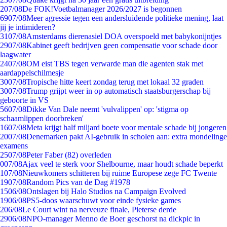
2
07/08
De FOK!Voetbalmanager 2026/2027 is begonnen
69
07/08
Meer agressie tegen een andersluidende politieke mening, laat
jij je intimideren?
31
07/08
Amsterdams dierenasiel DOA overspoeld met babykonijntjes
29
07/08
Kabinet geeft bedrijven geen compensatie voor schade door
laagwater
24
07/08
OM eist TBS tegen verwarde man die agenten stak met
aardappelschilmesje
30
07/08
Tropische hitte keert zondag terug met lokaal 32 graden
30
07/08
Trump grijpt weer in op automatisch staatsburgerschap bij
geboorte in VS
56
07/08
Dikke Van Dale neemt 'vulvalippen' op: 'stigma op
schaamlippen doorbreken'
16
07/08
Meta krijgt half miljard boete voor mentale schade bij jongeren
20
07/08
Denemarken pakt AI-gebruik in scholen aan: extra mondelinge
examens
25
07/08
Peter Faber (82) overleden
0
07/08
Ajax veel te sterk voor Shelbourne, maar houdt schade beperkt
1
07/08
Nieuwkomers schitteren bij ruime Europese zege FC Twente
19
07/08
Random Pics van de Dag #1978
15
06/08
Ontslagen bij Halo Studios na Campaign Evolved
19
06/08
PS5-doos waarschuwt voor einde fysieke games
2
06/08
Le Court wint na nerveuze finale, Pieterse derde
29
06/08
NPO-manager Menno de Boer geschorst na dickpic in