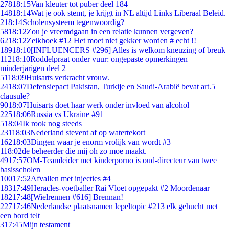
278
18:15
Van kleuter tot puber deel 184
148
18:14
Wat je ook stemt, je krijgt in NL altijd Links Liberaal Beleid.
2
18:14
Scholensysteem tegenwoordig?
58
18:12
Zou je vreemdgaan in een relatie kunnen vergeven?
62
18:12
Zeikhoek #12 Het moet niet gekker worden # echt !!
189
18:10
[INFLUENCERS #296] Alles is welkom kneuzing of breuk
112
18:10
Roddelpraat onder vuur: ongepaste opmerkingen
minderjarigen deel 2
51
18:09
Huisarts verkracht vrouw.
24
18:07
Defensiepact Pakistan, Turkije en Saudi-Arabië bevat art.5
clausule?
90
18:07
Huisarts doet haar werk onder invloed van alcohol
225
18:06
Russia vs Ukraine #91
5
18:04
Ik rook nog steeds
231
18:03
Nederland stevent af op watertekort
162
18:03
Dingen waar je enorm vrolijk van wordt #3
1
18:02
de beheerder die mij oh zo moe maakt.
49
17:57
OM-Teamleider met kinderporno is oud-directeur van twee
basisscholen
100
17:52
Afvallen met injecties #4
183
17:49
Heracles-voetballer Rai Vloet opgepakt #2 Moordenaar
182
17:48
[Wielrennen #616] Brennan!
227
17:46
Nederlandse plaatsnamen lepeltopic #213 elk gehucht met
een bord telt
3
17:45
Mijn testament