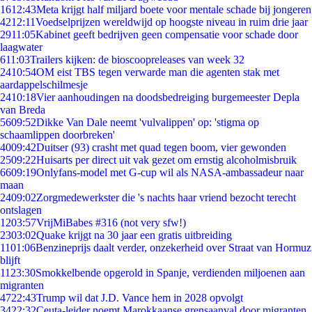
16
12:43
Meta krijgt half miljard boete voor mentale schade bij jongeren
42
12:11
Voedselprijzen wereldwijd op hoogste niveau in ruim drie jaar
29
11:05
Kabinet geeft bedrijven geen compensatie voor schade door
laagwater
6
11:03
Trailers kijken: de bioscoopreleases van week 32
24
10:54
OM eist TBS tegen verwarde man die agenten stak met
aardappelschilmesje
24
10:18
Vier aanhoudingen na doodsbedreiging burgemeester Depla
van Breda
56
09:52
Dikke Van Dale neemt 'vulvalippen' op: 'stigma op
schaamlippen doorbreken'
40
09:42
Duitser (93) crasht met quad tegen boom, vier gewonden
25
09:22
Huisarts per direct uit vak gezet om ernstig alcoholmisbruik
66
09:19
Onlyfans-model met G-cup wil als NASA-ambassadeur naar
maan
24
09:02
Zorgmedewerkster die 's nachts haar vriend bezocht terecht
ontslagen
12
03:57
VrijMiBabes #316 (not very sfw!)
23
03:02
Quake krijgt na 30 jaar een gratis uitbreiding
11
01:06
Benzineprijs daalt verder, onzekerheid over Straat van Hormuz
blijft
11
23:30
Smokkelbende opgerold in Spanje, verdienden miljoenen aan
migranten
47
22:43
Trump wil dat J.D. Vance hem in 2028 opvolgt
34
22:32
Ceuta-leider noemt Marokkaanse grensaanval door migranten