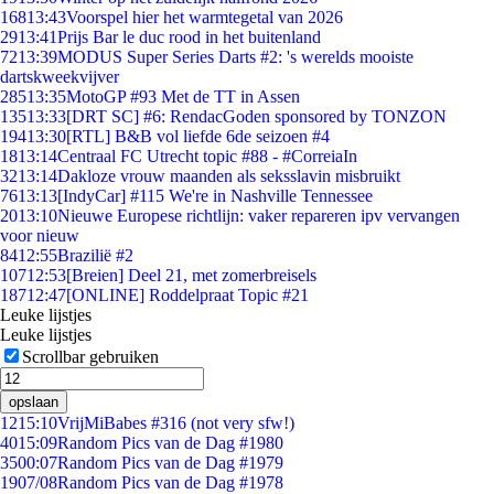
168
13:43
Voorspel hier het warmtegetal van 2026
29
13:41
Prijs Bar le duc rood in het buitenland
72
13:39
MODUS Super Series Darts #2: 's werelds mooiste
dartskweekvijver
285
13:35
MotoGP #93 Met de TT in Assen
135
13:33
[DRT SC] #6: RendacGoden sponsored by TONZON
194
13:30
[RTL] B&B vol liefde 6de seizoen #4
18
13:14
Centraal FC Utrecht topic #88 - #CorreiaIn
32
13:14
Dakloze vrouw maanden als seksslavin misbruikt
76
13:13
[IndyCar] #115 We're in Nashville Tennessee
20
13:10
Nieuwe Europese richtlijn: vaker repareren ipv vervangen
voor nieuw
84
12:55
Brazilië #2
107
12:53
[Breien] Deel 21, met zomerbreisels
187
12:47
[ONLINE] Roddelpraat Topic #21
Leuke lijstjes
Leuke lijstjes
Scrollbar gebruiken
opslaan
12
15:10
VrijMiBabes #316 (not very sfw!)
40
15:09
Random Pics van de Dag #1980
35
00:07
Random Pics van de Dag #1979
19
07/08
Random Pics van de Dag #1978