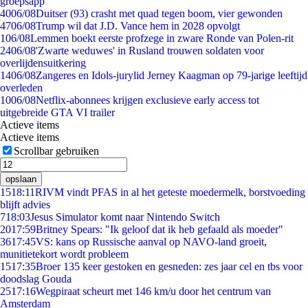
groepsapp
40
06/08
Duitser (93) crasht met quad tegen boom, vier gewonden
47
06/08
Trump wil dat J.D. Vance hem in 2028 opvolgt
1
06/08
Lemmen boekt eerste profzege in zware Ronde van Polen-rit
24
06/08
'Zwarte weduwes' in Rusland trouwen soldaten voor
overlijdensuitkering
14
06/08
Zangeres en Idols-jurylid Jerney Kaagman op 79-jarige leeftijd
overleden
10
06/08
Netflix-abonnees krijgen exclusieve early access tot
uitgebreide GTA VI trailer
Actieve items
Actieve items
Scrollbar gebruiken
opslaan
15
18:11
RIVM vindt PFAS in al het geteste moedermelk, borstvoeding
blijft advies
7
18:03
Jesus Simulator komt naar Nintendo Switch
20
17:59
Britney Spears: "Ik geloof dat ik heb gefaald als moeder"
36
17:45
VS: kans op Russische aanval op NAVO-land groeit,
munitietekort wordt probleem
15
17:35
Broer 135 keer gestoken en gesneden: zes jaar cel en tbs voor
doodslag Gouda
25
17:16
Wegpiraat scheurt met 146 km/u door het centrum van
Amsterdam