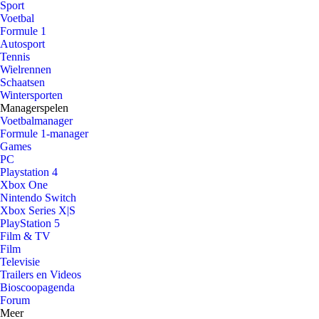
Sport
Voetbal
Formule 1
Autosport
Tennis
Wielrennen
Schaatsen
Wintersporten
Managerspelen
Voetbalmanager
Formule 1-manager
Games
PC
Playstation 4
Xbox One
Nintendo Switch
Xbox Series X|S
PlayStation 5
Film & TV
Film
Televisie
Trailers en Videos
Bioscoopagenda
Forum
Meer