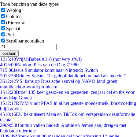
Toon berichten van deze types
Weblog
Column
(P)review
Special
Poll
Scrollbar gebruiken
opslaan
12
15:10
VrijMiBabes #316 (not very sfw!)
40
15:09
Random Pics van de Dag #1980
7
15:00
Jesus Simulator komt naar Nintendo Switch
20
13:26
Britney Spears: "Ik geloof dat ik heb gefaald als moeder"
36
12:42
VS: kans op Russische aanval op NAVO-land groeit,
munitietekort wordt probleem
15
12:28
Broer 135 keer gestoken en gesneden: zes jaar cel en tbs voor
doodslag Gouda
15
12:17
RIVM vindt PFAS in al het geteste moedermelk, borstvoeding
blijft advies
45
10:16
EU bekritiseert Meta en TikTok om verspreiden desinformatie
Ceuta
29
09:53
Houthi's vallen Saoedi-Arabië en Jemen aan, dreigen met
blokkade olieroute
11
09:49
Vrouw krijgt 30 maanden cel voor afpersing 12-jarige