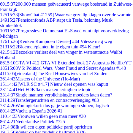
60
15:37
200.000 mensen geëvacueerd vanwege bosbrand in Zuidwest-
Frankrijk
125
15:33
[ShowChat #1259] Waar we gezellig klagen over de warmte
149
15:27
Pensioenfonds ABP stapt uit Tesla, beloning Musk
struikelblok
109
15:27
Progressieve Democraat El-Sayed wint nipt voorverkiezing
Michigan
176
15:26
[Keuken Kampioen Divisie] #44 Vitesse mag weg
213
15:22
Bloemen/planten in je eigen tuin #94 Kleur!
42
15:12
Bezoeker verliest deel van vinger in waterattractie Walibi
Holland
86
15:10
GTA VI #12 GTA VI Extended look 27 Augustus Netflix/YT
185
15:08
VS: Political Wars, Voter Fraud and Secret Agendas #148
41
15:05
[videoland]The Real Housewives van het Zuiden
36
14:43
Masters of the Universe (He-Man)
151
14:42
[WLR SC #417] Nieuw deel openen was kaputt
231
14:41
Het FOK!kers maken teringherrie topic
33
14:37
Single mannen verplichtsingle moeders laten daten?
31
14:29
Transfergeruchten en contractverlenging #83
73
14:26
Woningtekort: dus ga je woningen slopen, logisch
80
14:25
Vuelta a España 2026 #1
110
14:23
Vrouwen willen geen man meer #30
86
14:21
Nederlandse Politiek #725
17
14:08
Ik wil een eigen politieke partij oprichten
19
13:50
Winter op het zuidelijk halfrond 2026