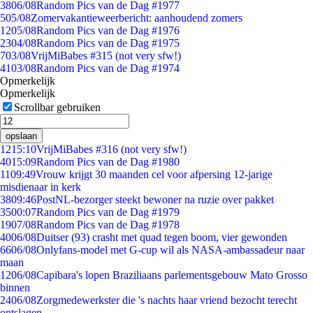
38
06/08
Random Pics van de Dag #1977
5
05/08
Zomervakantieweerbericht: aanhoudend zomers
12
05/08
Random Pics van de Dag #1976
23
04/08
Random Pics van de Dag #1975
7
03/08
VrijMiBabes #315 (not very sfw!)
41
03/08
Random Pics van de Dag #1974
Opmerkelijk
Opmerkelijk
Scrollbar gebruiken
opslaan
12
15:10
VrijMiBabes #316 (not very sfw!)
40
15:09
Random Pics van de Dag #1980
11
09:49
Vrouw krijgt 30 maanden cel voor afpersing 12-jarige
misdienaar in kerk
38
09:46
PostNL-bezorger steekt bewoner na ruzie over pakket
35
00:07
Random Pics van de Dag #1979
19
07/08
Random Pics van de Dag #1978
40
06/08
Duitser (93) crasht met quad tegen boom, vier gewonden
66
06/08
Onlyfans-model met G-cup wil als NASA-ambassadeur naar
maan
12
06/08
Capibara's lopen Braziliaans parlementsgebouw Mato Grosso
binnen
24
06/08
Zorgmedewerkster die 's nachts haar vriend bezocht terecht
ontslagen