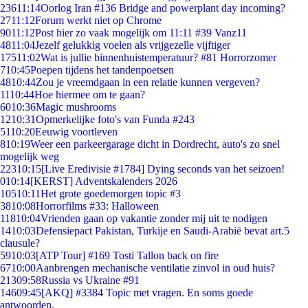
236
11:14
Oorlog Iran #136 Bridge and powerplant day incoming?
27
11:12
Forum werkt niet op Chrome
90
11:12
Post hier zo vaak mogelijk om 11:11 #39 Vanz11
48
11:04
Jezelf gelukkig voelen als vrijgezelle vijftiger
175
11:02
Wat is jullie binnenhuistemperatuur? #81 Horrorzomer
7
10:45
Poepen tijdens het tandenpoetsen
48
10:44
Zou je vreemdgaan in een relatie kunnen vergeven?
11
10:44
Hoe hiermee om te gaan?
60
10:36
Magic mushrooms
12
10:31
Opmerkelijke foto's van Funda #243
51
10:20
Eeuwig voortleven
8
10:19
Weer een parkeergarage dicht in Dordrecht, auto's zo snel
mogelijk weg
223
10:15
[Live Eredivisie #1784] Dying seconds van het seizoen!
0
10:14
[KERST] Adventskalenders 2026
105
10:11
Het grote goedemorgen topic #3
38
10:08
Horrorfilms #33: Halloween
118
10:04
Vrienden gaan op vakantie zonder mij uit te nodigen
14
10:03
Defensiepact Pakistan, Turkije en Saudi-Arabië bevat art.5
clausule?
59
10:03
[ATP Tour] #169 Tosti Tallon back on fire
67
10:00
Aanbrengen mechanische ventilatie zinvol in oud huis?
213
09:58
Russia vs Ukraine #91
146
09:45
[AKQ] #3384 Topic met vragen. En soms goede
antwoorden.