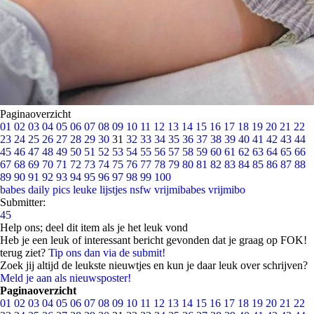
Paginaoverzicht
01
02
03
04
05
06
07
08
09
10
11
12
13
14
15
16
17
18
19
20
21
22
23
24
25
26
27
28
29
30
31
32
33
34
35
36
37
38
39
40
41
42
43
44
45
46
47
48
49
50
51
52
53
54
55
56
57
58
59
60
61
62
63
64
65
66
67
68
69
70
71
72
73
74
75
76
77
78
79
80
81
82
83
84
85
86
87
88
89
90
91
92
93
94
95
96
97
98
99
100
babes
daily pics
leuke lijstjes
nsfw
vrijmibabes
vrijmibo
Submitter:
45
Help ons; deel dit item als je het leuk vond
Heb je een leuk of interessant bericht gevonden dat je graag op FOK!
terug ziet?
Tip ons dan via de submit!
Zoek jij altijd de leukste nieuwtjes en kun je daar leuk over schrijven?
Meld je aan als nieuwsposter!
Paginaoverzicht
01
02
03
04
05
06
07
08
09
10
11
12
13
14
15
16
17
18
19
20
21
22