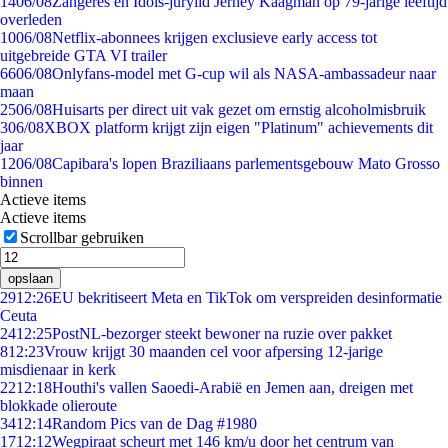
14
06/08
Zangeres en Idols-jurylid Jerney Kaagman op 79-jarige leeftijd
overleden
10
06/08
Netflix-abonnees krijgen exclusieve early access tot
uitgebreide GTA VI trailer
66
06/08
Onlyfans-model met G-cup wil als NASA-ambassadeur naar
maan
25
06/08
Huisarts per direct uit vak gezet om ernstig alcoholmisbruik
3
06/08
XBOX platform krijgt zijn eigen "Platinum" achievements dit
jaar
12
06/08
Capibara's lopen Braziliaans parlementsgebouw Mato Grosso
binnen
Actieve items
Actieve items
Scrollbar gebruiken
opslaan
29
12:26
EU bekritiseert Meta en TikTok om verspreiden desinformatie
Ceuta
24
12:25
PostNL-bezorger steekt bewoner na ruzie over pakket
8
12:23
Vrouw krijgt 30 maanden cel voor afpersing 12-jarige
misdienaar in kerk
22
12:18
Houthi's vallen Saoedi-Arabië en Jemen aan, dreigen met
blokkade olieroute
34
12:14
Random Pics van de Dag #1980
17
12:12
Wegpiraat scheurt met 146 km/u door het centrum van