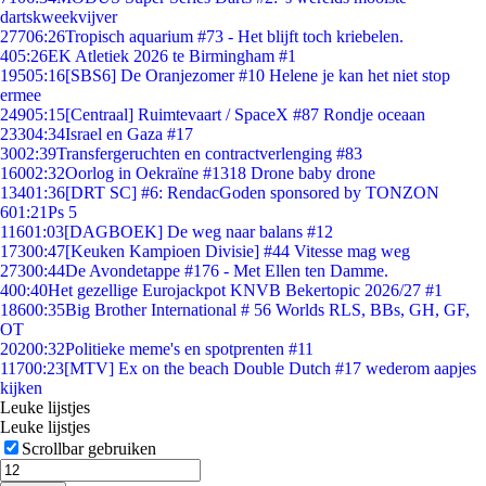
dartskweekvijver
277
06:26
Tropisch aquarium #73 - Het blijft toch kriebelen.
4
05:26
EK Atletiek 2026 te Birmingham #1
195
05:16
[SBS6] De Oranjezomer #10 Helene je kan het niet stop
ermee
249
05:15
[Centraal] Ruimtevaart / SpaceX #87 Rondje oceaan
233
04:34
Israel en Gaza #17
30
02:39
Transfergeruchten en contractverlenging #83
160
02:32
Oorlog in Oekraïne #1318 Drone baby drone
134
01:36
[DRT SC] #6: RendacGoden sponsored by TONZON
6
01:21
Ps 5
116
01:03
[DAGBOEK] De weg naar balans #12
173
00:47
[Keuken Kampioen Divisie] #44 Vitesse mag weg
273
00:44
De Avondetappe #176 - Met Ellen ten Damme.
4
00:40
Het gezellige Eurojackpot KNVB Bekertopic 2026/27 #1
186
00:35
Big Brother International # 56 Worlds RLS, BBs, GH, GF,
OT
202
00:32
Politieke meme's en spotprenten #11
117
00:23
[MTV] Ex on the beach Double Dutch #17 wederom aapjes
kijken
Leuke lijstjes
Leuke lijstjes
Scrollbar gebruiken