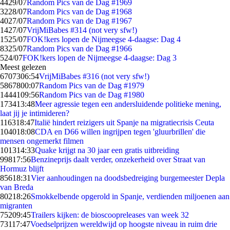
44
29/07
Random Pics van de Dag #1969
32
28/07
Random Pics van de Dag #1968
40
27/07
Random Pics van de Dag #1967
14
27/07
VrijMiBabes #314 (not very sfw!)
15
25/07
FOK!kers lopen de Nijmeegse 4-daagse: Dag 4
83
25/07
Random Pics van de Dag #1966
5
24/07
FOK!kers lopen de Nijmeegse 4-daagse: Dag 3
Meest gelezen
67073
06:54
VrijMiBabes #316 (not very sfw!)
58678
00:07
Random Pics van de Dag #1979
14441
09:56
Random Pics van de Dag #1980
1734
13:48
Meer agressie tegen een andersluidende politieke mening,
laat jij je intimideren?
1163
18:47
Italië hindert reizigers uit Spanje na migratiecrisis Ceuta
1040
18:08
CDA en D66 willen ingrijpen tegen 'gluurbrillen' die
mensen ongemerkt filmen
1013
14:33
Quake krijgt na 30 jaar een gratis uitbreiding
998
17:56
Benzineprijs daalt verder, onzekerheid over Straat van
Hormuz blijft
856
18:31
Vier aanhoudingen na doodsbedreiging burgemeester Depla
van Breda
802
18:26
Smokkelbende opgerold in Spanje, verdienden miljoenen aan
migranten
752
09:45
Trailers kijken: de bioscoopreleases van week 32
731
17:47
Voedselprijzen wereldwijd op hoogste niveau in ruim drie