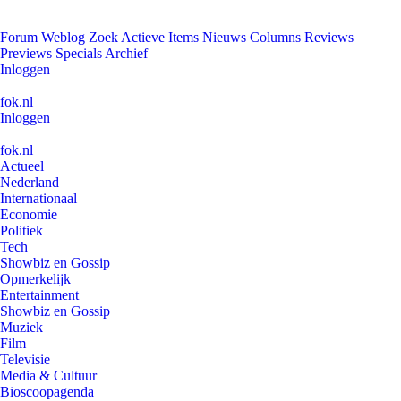
Forum
Weblog
Zoek
Actieve Items
Nieuws
Columns
Reviews
Previews
Specials
Archief
Inloggen
fok.nl
Inloggen
fok.nl
Actueel
Nederland
Internationaal
Economie
Politiek
Tech
Showbiz en Gossip
Opmerkelijk
Entertainment
Showbiz en Gossip
Muziek
Film
Televisie
Media & Cultuur
Bioscoopagenda