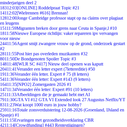
minderjarigen deel 2
183
12:03
[ONLINE] Roddelpraat Topic #21
141
12:02
[Wielrennen #616] Brennan!
128
12:00
Jonge Cambridge professor stapt op na claims over plagiaat
en leugens
151
11:59
Migranten breken door grens naar Ceuta in Spanje,l #10
18
11:58
Nieuwe Europese richtlijn: vaker repareren ipv vervangen
voor nieuw
244
11:56
Agent smijt zwangere vrouw op de grond, onderzoek gestart
#2
281
11:55
Post hier pas overleden muzikanten #32
80
11:50
De Bondgenoten Spoiler Topic #3
148
11:48
[WLR SC #417] Nieuw deel openen was kaputt
204
11:41
Verander een letter expert (7lettereditie) #50
19
11:36
Verander één letter. Expert # 75 (8 letters)
54
11:36
Verander één letter: Expert #143 (9 letters)
164
11:35
[NPO2] Zomergasten 2026 #1
147
11:34
Verander één letter: Expert #91 (10 letters)
251
11:33
Afbeeldingen die je gemaakt hebt met AI
79
11:30
GTA VI #12 GTA VI Extended look 27 Augustus Netflix/YT
83
11:23
Wat koopt 1000 euro in jouw hobby?
259
11:16
Totale zonsverduistering 12-08-2026 (Groenland, IJsland en
Spanje) #1
51
11:15
Ervaringen met gezondheidsverklaring CBR
42
11:14
[Crowdfunding] #443 Rentestijgingen?