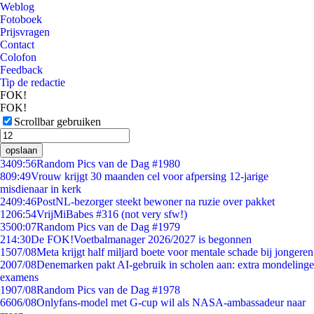
Weblog
Fotoboek
Prijsvragen
Contact
Colofon
Feedback
Tip de redactie
FOK!
FOK!
Scrollbar gebruiken
opslaan
34
09:56
Random Pics van de Dag #1980
8
09:49
Vrouw krijgt 30 maanden cel voor afpersing 12-jarige
misdienaar in kerk
24
09:46
PostNL-bezorger steekt bewoner na ruzie over pakket
12
06:54
VrijMiBabes #316 (not very sfw!)
35
00:07
Random Pics van de Dag #1979
2
14:30
De FOK!Voetbalmanager 2026/2027 is begonnen
15
07/08
Meta krijgt half miljard boete voor mentale schade bij jongeren
20
07/08
Denemarken pakt AI-gebruik in scholen aan: extra mondelinge
examens
19
07/08
Random Pics van de Dag #1978
66
06/08
Onlyfans-model met G-cup wil als NASA-ambassadeur naar