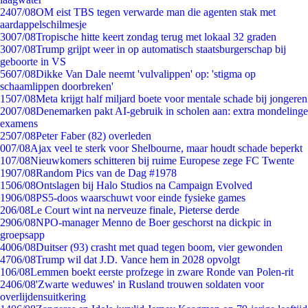
24
07/08
OM eist TBS tegen verwarde man die agenten stak met
aardappelschilmesje
30
07/08
Tropische hitte keert zondag terug met lokaal 32 graden
30
07/08
Trump grijpt weer in op automatisch staatsburgerschap bij
geboorte in VS
56
07/08
Dikke Van Dale neemt 'vulvalippen' op: 'stigma op
schaamlippen doorbreken'
15
07/08
Meta krijgt half miljard boete voor mentale schade bij jongeren
20
07/08
Denemarken pakt AI-gebruik in scholen aan: extra mondelinge
examens
25
07/08
Peter Faber (82) overleden
0
07/08
Ajax veel te sterk voor Shelbourne, maar houdt schade beperkt
1
07/08
Nieuwkomers schitteren bij ruime Europese zege FC Twente
19
07/08
Random Pics van de Dag #1978
15
06/08
Ontslagen bij Halo Studios na Campaign Evolved
19
06/08
PS5-doos waarschuwt voor einde fysieke games
2
06/08
Le Court wint na nerveuze finale, Pieterse derde
29
06/08
NPO-manager Menno de Boer geschorst na dickpic in
groepsapp
40
06/08
Duitser (93) crasht met quad tegen boom, vier gewonden
47
06/08
Trump wil dat J.D. Vance hem in 2028 opvolgt
1
06/08
Lemmen boekt eerste profzege in zware Ronde van Polen-rit
24
06/08
'Zwarte weduwes' in Rusland trouwen soldaten voor
overlijdensuitkering