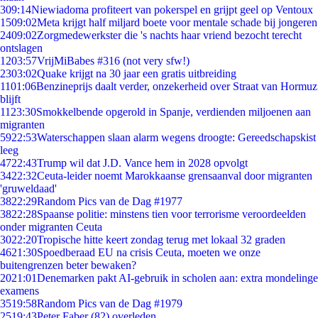
3
09:14
Niewiadoma profiteert van pokerspel en grijpt geel op Ventoux
15
09:02
Meta krijgt half miljard boete voor mentale schade bij jongeren
24
09:02
Zorgmedewerkster die 's nachts haar vriend bezocht terecht
ontslagen
12
03:57
VrijMiBabes #316 (not very sfw!)
23
03:02
Quake krijgt na 30 jaar een gratis uitbreiding
11
01:06
Benzineprijs daalt verder, onzekerheid over Straat van Hormuz
blijft
11
23:30
Smokkelbende opgerold in Spanje, verdienden miljoenen aan
migranten
59
22:53
Waterschappen slaan alarm wegens droogte: Gereedschapskist
leeg
47
22:43
Trump wil dat J.D. Vance hem in 2028 opvolgt
34
22:32
Ceuta-leider noemt Marokkaanse grensaanval door migranten
'gruweldaad'
38
22:29
Random Pics van de Dag #1977
38
22:28
Spaanse politie: minstens tien voor terrorisme veroordeelden
onder migranten Ceuta
30
22:20
Tropische hitte keert zondag terug met lokaal 32 graden
46
21:30
Spoedberaad EU na crisis Ceuta, moeten we onze
buitengrenzen beter bewaken?
20
21:01
Denemarken pakt AI-gebruik in scholen aan: extra mondelinge
examens
35
19:58
Random Pics van de Dag #1979
25
19:43
Peter Faber (82) overleden