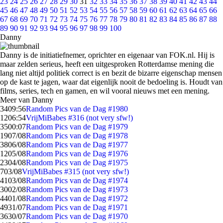
23
24
25
26
27
28
29
30
31
32
33
34
35
36
37
38
39
40
41
42
43
44
45
46
47
48
49
50
51
52
53
54
55
56
57
58
59
60
61
62
63
64
65
66
67
68
69
70
71
72
73
74
75
76
77
78
79
80
81
82
83
84
85
86
87
88
89
90
91
92
93
94
95
96
97
98
99
100
Danny
Danny is de initiatiefnemer, oprichter en eigenaar van FOK.nl. Hij is
maar zelden serieus, heeft een uitgesproken Rotterdamse mening die
lang niet altijd politiek correct is en bezit de bizarre eigenschap mensen
op de kast te jagen, waar dat eigenlijk nooit de bedoeling is. Houdt van
films, series, tech en gamen, en wil vooral nieuws met een mening.
Meer van Danny
34
09:56
Random Pics van de Dag #1980
12
06:54
VrijMiBabes #316 (not very sfw!)
35
00:07
Random Pics van de Dag #1979
19
07/08
Random Pics van de Dag #1978
38
06/08
Random Pics van de Dag #1977
12
05/08
Random Pics van de Dag #1976
23
04/08
Random Pics van de Dag #1975
7
03/08
VrijMiBabes #315 (not very sfw!)
41
03/08
Random Pics van de Dag #1974
30
02/08
Random Pics van de Dag #1973
44
01/08
Random Pics van de Dag #1972
49
31/07
Random Pics van de Dag #1971
36
30/07
Random Pics van de Dag #1970