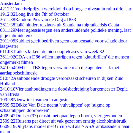
Amsterdam
42
12:11
Voedselprijzen wereldwijd op hoogste niveau in ruim drie jaar
19
12:02
Long live the 7th of October
36
11:38
Random Pics van de Dag #1833
26
11:38
Italië hindert reizigers uit Spanje na migratiecrisis Ceuta
68
11:29
Meer agressie tegen een andersluidende politieke mening, laat
jij je intimideren?
29
11:05
Kabinet geeft bedrijven geen compensatie voor schade door
laagwater
6
11:03
Trailers kijken: de bioscoopreleases van week 32
36
11:02
CDA en D66 willen ingrijpen tegen 'gluurbrillen' die mensen
ongemerkt filmen
24
10:54
OM eist TBS tegen verwarde man die agenten stak met
aardappelschilmesje
5
10:42
Aanhoudende droogte veroorzaakt scheuren in dijken Zuid-
Holland
24
10:18
Vier aanhoudingen na doodsbedreiging burgemeester Depla
van Breda
1
09:58
Nieuw te streamen in augustus
56
09:52
Dikke Van Dale neemt 'vulvalippen' op: 'stigma op
schaamlippen doorbreken'
40
09:42
Duitser (93) crasht met quad tegen boom, vier gewonden
25
09:22
Huisarts per direct uit vak gezet om ernstig alcoholmisbruik
66
09:19
Onlyfans-model met G-cup wil als NASA-ambassadeur naar
maan