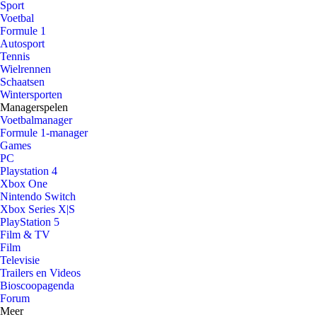
Sport
Voetbal
Formule 1
Autosport
Tennis
Wielrennen
Schaatsen
Wintersporten
Managerspelen
Voetbalmanager
Formule 1-manager
Games
PC
Playstation 4
Xbox One
Nintendo Switch
Xbox Series X|S
PlayStation 5
Film & TV
Film
Televisie
Trailers en Videos
Bioscoopagenda
Forum
Meer