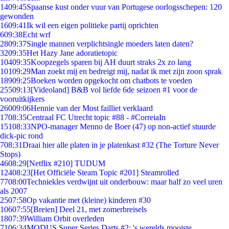
14
09:45
Spaanse kust onder vuur van Portugese oorlogsschepen: 120
gewonden
16
09:41
Ik wil een eigen politieke partij oprichten
6
09:38
Echt wrf
28
09:37
Single mannen verplichtsingle moeders laten daten?
32
09:35
Het Hazy Jane adoratietopic
104
09:35
Koopzegels sparen bij AH duurt straks 2x zo lang
101
09:29
Man zoekt mij en bedreigt mij, nadat ik met zijn zoon sprak
189
09:25
Boeken worden opgekocht om chatbots te voeden
255
09:13
[Videoland] B&B vol liefde 6de seizoen #1 voor de
vooruitkijkers
260
09:06
Hennie van der Most failliet verklaard
17
08:35
Centraal FC Utrecht topic #88 - #CorreiaIn
151
08:33
NPO-manager Menno de Boer (47) op non-actief stuurde
dick-pic rond
7
08:31
Draai hier alle platen in je platenkast #32 (The Torture Never
Stops)
46
08:29
[Netflix #210] TUDUM
124
08:23
[Het Officiële Steam Topic #201] Steamrolled
77
08:00
Techniekles verdwijnt uit onderbouw: maar half zo veel uren
als 2007
25
07:58
Op vakantie met (kleine) kinderen #30
106
07:55
[Breien] Deel 21, met zomerbreisels
18
07:39
William Orbit overleden
71
06:34
MODUS Super Series Darts #2: 's werelds mooiste