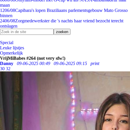
maan
12
06/08
Capibara's lopen Braziliaans parlementsgebouw Mato Grosso
binnen
24
06/08
Zorgmedewerkster die 's nachts haar vriend bezocht terecht
ontslagen
Special
Leuke lijstjes
Opmerkelijk
VrijMiBabes #264 (not very sfw!)
Danny
09-06-2025 00:49
09-06-2025 09:15
print
30
32