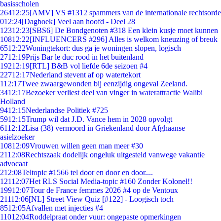
basisscholen
264
12:25
[AMV] VS #1312 spammers van de internationale rechtsorde
0
12:24
[Dagboek] Veel aan hoofd - Deel 28
123
12:23
[SBS6] De Bondgenoten #318 Een klein kusje moet kunnen
108
12:22
[INFLUENCERS #296] Alles is welkom kneuzing of breuk
65
12:22
Woningtekort: dus ga je woningen slopen, logisch
27
12:19
Prijs Bar le duc rood in het buitenland
192
12:19
[RTL] B&B vol liefde 6de seizoen #4
227
12:17
Nederland stevent af op watertekort
1
12:17
Twee zwaargewonden bij eenzijdig ongeval Zeeland.
34
12:17
Bezoeker verliest deel van vinger in waterattractie Walibi
Holland
94
12:15
Nederlandse Politiek #725
59
12:15
Trump wil dat J.D. Vance hem in 2028 opvolgt
61
12:12
Lisa (38) vermoord in Griekenland door Afghaanse
asielzoeker
108
12:09
Vrouwen willen geen man meer #30
21
12:08
Rechtszaak dodelijk ongeluk uitgesteld vanwege vakantie
advocaat
2
12:08
Teltopic #1566 tel door en door en door....
121
12:07
Het RLS Social Media-topic #160 Zonder Kolonel!!
199
12:07
Tour de France femmes 2026 #4 op de Ventoux
211
12:06
[NL] Street View Quiz [#122] - Loogisch toch
85
12:05
Afvallen met injecties #4
110
12:04
Roddelpraat onder vuur: ongepaste opmerkingen