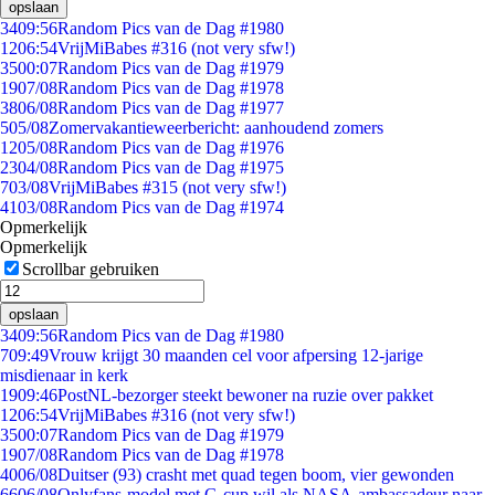
opslaan
34
09:56
Random Pics van de Dag #1980
12
06:54
VrijMiBabes #316 (not very sfw!)
35
00:07
Random Pics van de Dag #1979
19
07/08
Random Pics van de Dag #1978
38
06/08
Random Pics van de Dag #1977
5
05/08
Zomervakantieweerbericht: aanhoudend zomers
12
05/08
Random Pics van de Dag #1976
23
04/08
Random Pics van de Dag #1975
7
03/08
VrijMiBabes #315 (not very sfw!)
41
03/08
Random Pics van de Dag #1974
Opmerkelijk
Opmerkelijk
Scrollbar gebruiken
opslaan
34
09:56
Random Pics van de Dag #1980
7
09:49
Vrouw krijgt 30 maanden cel voor afpersing 12-jarige
misdienaar in kerk
19
09:46
PostNL-bezorger steekt bewoner na ruzie over pakket
12
06:54
VrijMiBabes #316 (not very sfw!)
35
00:07
Random Pics van de Dag #1979
19
07/08
Random Pics van de Dag #1978
40
06/08
Duitser (93) crasht met quad tegen boom, vier gewonden
66
06/08
Onlyfans-model met G-cup wil als NASA-ambassadeur naar