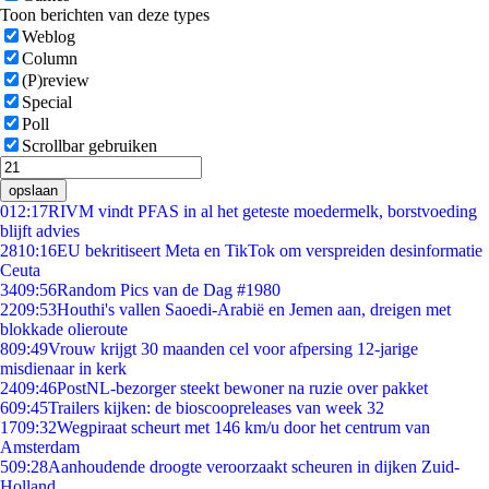
Toon berichten van deze types
Weblog
Column
(P)review
Special
Poll
Scrollbar gebruiken
opslaan
0
12:17
RIVM vindt PFAS in al het geteste moedermelk, borstvoeding
blijft advies
28
10:16
EU bekritiseert Meta en TikTok om verspreiden desinformatie
Ceuta
34
09:56
Random Pics van de Dag #1980
22
09:53
Houthi's vallen Saoedi-Arabië en Jemen aan, dreigen met
blokkade olieroute
8
09:49
Vrouw krijgt 30 maanden cel voor afpersing 12-jarige
misdienaar in kerk
24
09:46
PostNL-bezorger steekt bewoner na ruzie over pakket
6
09:45
Trailers kijken: de bioscoopreleases van week 32
17
09:32
Wegpiraat scheurt met 146 km/u door het centrum van
Amsterdam
5
09:28
Aanhoudende droogte veroorzaakt scheuren in dijken Zuid-
Holland