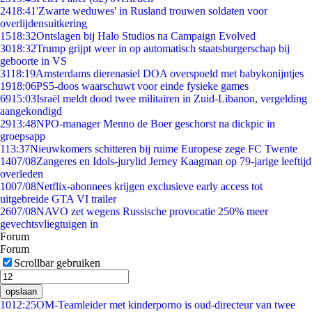
24
18:41
'Zwarte weduwes' in Rusland trouwen soldaten voor
overlijdensuitkering
15
18:32
Ontslagen bij Halo Studios na Campaign Evolved
30
18:32
Trump grijpt weer in op automatisch staatsburgerschap bij
geboorte in VS
31
18:19
Amsterdams dierenasiel DOA overspoeld met babykonijntjes
19
18:06
PS5-doos waarschuwt voor einde fysieke games
69
15:03
Israël meldt dood twee militairen in Zuid-Libanon, vergelding
aangekondigd
29
13:48
NPO-manager Menno de Boer geschorst na dickpic in
groepsapp
1
13:37
Nieuwkomers schitteren bij ruime Europese zege FC Twente
14
07/08
Zangeres en Idols-jurylid Jerney Kaagman op 79-jarige leeftijd
overleden
10
07/08
Netflix-abonnees krijgen exclusieve early access tot
uitgebreide GTA VI trailer
26
07/08
NAVO zet wegens Russische provocatie 250% meer
gevechtsvliegtuigen in
Forum
Forum
Scrollbar gebruiken
opslaan
10
12:25
OM-Teamleider met kinderporno is oud-directeur van twee