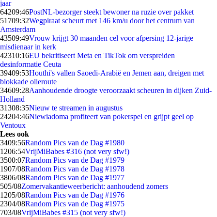
jaar
642
09:46
PostNL-bezorger steekt bewoner na ruzie over pakket
517
09:32
Wegpiraat scheurt met 146 km/u door het centrum van
Amsterdam
435
09:49
Vrouw krijgt 30 maanden cel voor afpersing 12-jarige
misdienaar in kerk
423
10:16
EU bekritiseert Meta en TikTok om verspreiden
desinformatie Ceuta
394
09:53
Houthi's vallen Saoedi-Arabië en Jemen aan, dreigen met
blokkade olieroute
346
09:28
Aanhoudende droogte veroorzaakt scheuren in dijken Zuid-
Holland
313
08:35
Nieuw te streamen in augustus
242
04:46
Niewiadoma profiteert van pokerspel en grijpt geel op
Ventoux
Lees ook
34
09:56
Random Pics van de Dag #1980
12
06:54
VrijMiBabes #316 (not very sfw!)
35
00:07
Random Pics van de Dag #1979
19
07/08
Random Pics van de Dag #1978
38
06/08
Random Pics van de Dag #1977
5
05/08
Zomervakantieweerbericht: aanhoudend zomers
12
05/08
Random Pics van de Dag #1976
23
04/08
Random Pics van de Dag #1975
7
03/08
VrijMiBabes #315 (not very sfw!)