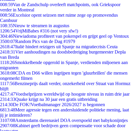
0
08:59
Van de Zandschulp overleeft matchpoints, ook Griekspoor
verder in Montreal
0
08:56
Excelsior opent seizoen met ruime zege op promovendus
Cambuur
1
08:35
Nieuw te streamen in augustus
12
06:54
VrijMiBabes #316 (not very sfw!)
3
04:46
Niewiadoma profiteert van pokerspel en grijpt geel op Ventoux
35
00:07
Random Pics van de Dag #1979
26
18:47
Italië hindert reizigers uit Spanje na migratiecrisis Ceuta
24
18:31
Vier aanhoudingen na doodsbedreiging burgemeester Depla
van Breda
11
18:26
Smokkelbende opgerold in Spanje, verdienden miljoenen aan
migranten
36
18:08
CDA en D66 willen ingrijpen tegen 'gluurbrillen' die mensen
ongemerkt filmen
11
17:56
Benzineprijs daalt verder, onzekerheid over Straat van Hormuz
blijft
42
17:47
Voedselprijzen wereldwijd op hoogste niveau in ruim drie jaar
23
14:33
Quake krijgt na 30 jaar een gratis uitbreiding
2
14:30
De FOK!Voetbalmanager 2026/2027 is begonnen
68
13:48
Meer agressie tegen een andersluidende politieke mening, laat
jij je intimideren?
31
07/08
Amsterdams dierenasiel DOA overspoeld met babykonijntjes
29
07/08
Kabinet geeft bedrijven geen compensatie voor schade door
laagwater