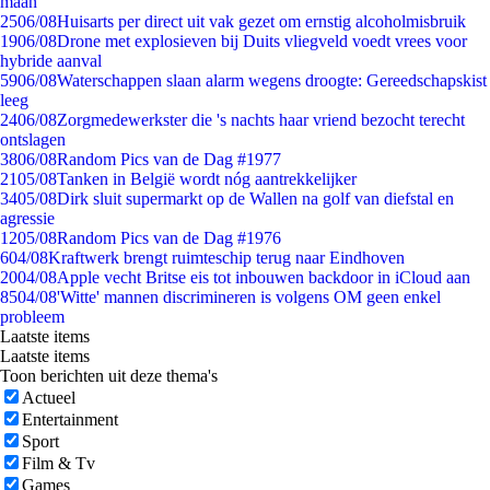
maan
25
06/08
Huisarts per direct uit vak gezet om ernstig alcoholmisbruik
19
06/08
Drone met explosieven bij Duits vliegveld voedt vrees voor
hybride aanval
59
06/08
Waterschappen slaan alarm wegens droogte: Gereedschapskist
leeg
24
06/08
Zorgmedewerkster die 's nachts haar vriend bezocht terecht
ontslagen
38
06/08
Random Pics van de Dag #1977
21
05/08
Tanken in België wordt nóg aantrekkelijker
34
05/08
Dirk sluit supermarkt op de Wallen na golf van diefstal en
agressie
12
05/08
Random Pics van de Dag #1976
6
04/08
Kraftwerk brengt ruimteschip terug naar Eindhoven
20
04/08
Apple vecht Britse eis tot inbouwen backdoor in iCloud aan
85
04/08
'Witte' mannen discrimineren is volgens OM geen enkel
probleem
Laatste items
Laatste items
Toon berichten uit deze thema's
Actueel
Entertainment
Sport
Film & Tv
Games