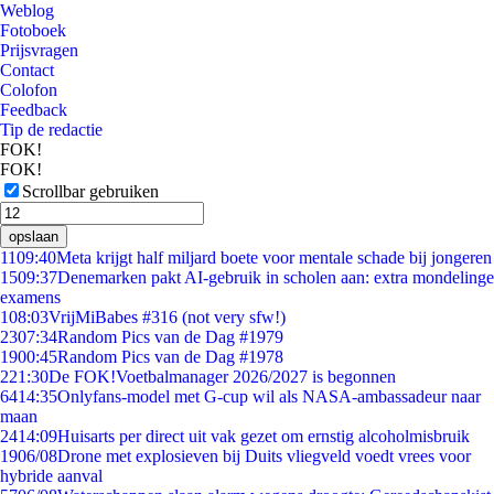
Weblog
Fotoboek
Prijsvragen
Contact
Colofon
Feedback
Tip de redactie
FOK!
FOK!
Scrollbar gebruiken
opslaan
11
09:40
Meta krijgt half miljard boete voor mentale schade bij jongeren
15
09:37
Denemarken pakt AI-gebruik in scholen aan: extra mondelinge
examens
1
08:03
VrijMiBabes #316 (not very sfw!)
23
07:34
Random Pics van de Dag #1979
19
00:45
Random Pics van de Dag #1978
2
21:30
De FOK!Voetbalmanager 2026/2027 is begonnen
64
14:35
Onlyfans-model met G-cup wil als NASA-ambassadeur naar
maan
24
14:09
Huisarts per direct uit vak gezet om ernstig alcoholmisbruik
19
06/08
Drone met explosieven bij Duits vliegveld voedt vrees voor
hybride aanval