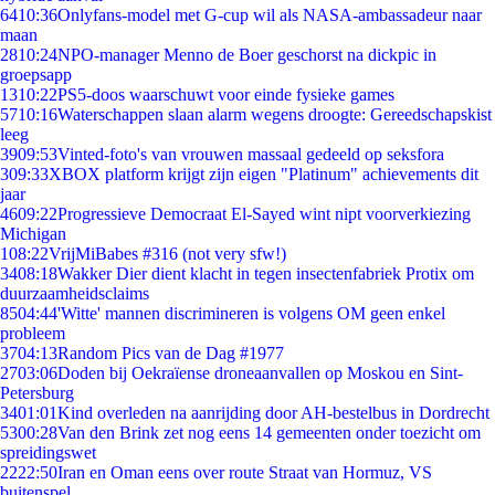
64
10:36
Onlyfans-model met G-cup wil als NASA-ambassadeur naar
maan
28
10:24
NPO-manager Menno de Boer geschorst na dickpic in
groepsapp
13
10:22
PS5-doos waarschuwt voor einde fysieke games
57
10:16
Waterschappen slaan alarm wegens droogte: Gereedschapskist
leeg
39
09:53
Vinted-foto's van vrouwen massaal gedeeld op seksfora
3
09:33
XBOX platform krijgt zijn eigen "Platinum" achievements dit
jaar
46
09:22
Progressieve Democraat El-Sayed wint nipt voorverkiezing
Michigan
1
08:22
VrijMiBabes #316 (not very sfw!)
34
08:18
Wakker Dier dient klacht in tegen insectenfabriek Protix om
duurzaamheidsclaims
85
04:44
'Witte' mannen discrimineren is volgens OM geen enkel
probleem
37
04:13
Random Pics van de Dag #1977
27
03:06
Doden bij Oekraïense droneaanvallen op Moskou en Sint-
Petersburg
34
01:01
Kind overleden na aanrijding door AH-bestelbus in Dordrecht
53
00:28
Van den Brink zet nog eens 14 gemeenten onder toezicht om
spreidingswet
22
22:50
Iran en Oman eens over route Straat van Hormuz, VS
buitenspel