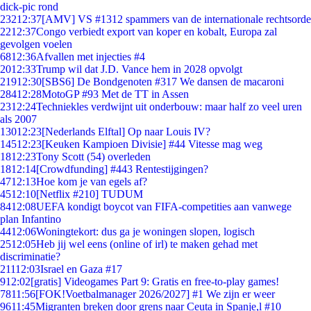
dick-pic rond
232
12:37
[AMV] VS #1312 spammers van de internationale rechtsorde
22
12:37
Congo verbiedt export van koper en kobalt, Europa zal
gevolgen voelen
68
12:36
Afvallen met injecties #4
20
12:33
Trump wil dat J.D. Vance hem in 2028 opvolgt
219
12:30
[SBS6] De Bondgenoten #317 We dansen de macaroni
284
12:28
MotoGP #93 Met de TT in Assen
23
12:24
Techniekles verdwijnt uit onderbouw: maar half zo veel uren
als 2007
130
12:23
[Nederlands Elftal] Op naar Louis IV?
145
12:23
[Keuken Kampioen Divisie] #44 Vitesse mag weg
18
12:23
Tony Scott (54) overleden
18
12:14
[Crowdfunding] #443 Rentestijgingen?
47
12:13
Hoe kom je van egels af?
45
12:10
[Netflix #210] TUDUM
84
12:08
UEFA kondigt boycot van FIFA-competities aan vanwege
plan Infantino
44
12:06
Woningtekort: dus ga je woningen slopen, logisch
25
12:05
Heb jij wel eens (online of irl) te maken gehad met
discriminatie?
211
12:03
Israel en Gaza #17
9
12:02
[gratis] Videogames Part 9: Gratis en free-to-play games!
78
11:56
[FOK!Voetbalmanager 2026/2027] #1 We zijn er weer
96
11:45
Migranten breken door grens naar Ceuta in Spanje,l #10