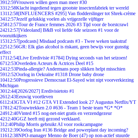
39
12:59
Vrouwen willen geen man meer #30
33
12:58
Klacht ingediend tegen grootste insectenfabriek ter wereld
131
12:58
[INFLUENCERS #295] Van flodderslinger tot Shrek-crème
34
12:57
Jezelf gelukkig voelen als vrijgezelle vijftiger
258
12:57
Tour de France femmes 2026 #3 Tijd voor de borstcrawl
242
12:57
[Videoland] B&B vol liefde 6de seizoen #1 voor de
vooruitkijkers
153
12:57
[podcasts] Misdaad podcasts #3 - Twee weken taakstraf
225
12:56
GR: Elk glas alcohol is riskant, geen bewijs voor gunstig
effect
171
12:54
[Live Eredivisie #1784] Dying seconds van het seizoen!
67
12:53
Overleden Acteurs & Actrices Deel #15
24
12:53
Pinda-allergie? Andermans poep slikken helpt misschien
59
12:52
Oorlog in Oekraïne #1318 Drone baby drone
104
12:50
Progressieve Democraat El-Sayed wint nipt voorverkiezing
Michigan
30
12:44
[2026/2027] Eredivisietoto #1
26
12:43
Eeuwig voortleven
61
12:43
GTA VI #12 GTA VI Extended look 27 Augustus Netflix/YT
178
12:42
Touwtrekken 2.0 #636 - Team 1 beste team *G* *O*
249
12:40
Vinted #15 nog-net-niet gratis en verzendgezeur
42
12:40
GGZ heeft mij gezond verklaard.
3
12:40
Philip Morris gebruikt AI voor rookcampagne
192
12:39
Oorlog Iran #136 Bridge and powerplant day incoming?
116
12:38
NPO-manager Menno de Boer (47) op non-actief stuurde