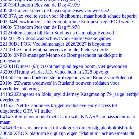
23
07:34
Random Pics van de Dag #1979
4
05:00
Trailers kijken: de bioscoopreleases van week 32
0
03:37
Ajax veel te sterk voor Shelbourne, maar houdt schade beperkt
0
02:34
Nieuwkomers schitteren bij ruime Europese zege FC Twente
19
00:45
Random Pics van de Dag #1978
13
22:04
Ontslagen bij Halo Studios na Campaign Evolved
13
22:01
PS5-doos waarschuwt voor einde fysieke games
2
21:30
De FOK!Voetbalmanager 2026/2027 is begonnen
2
21:03
Le Court wint na nerveuze finale, Pieterse derde
28
20:40
NPO-manager Menno de Boer geschorst na dickpic in
groepsapp
24
20:11
Duitser (93) crasht met quad tegen boom, vier gewonden
43
20:03
Trump wil dat J.D. Vance hem in 2028 opvolgt
1
19:50
Lemmen boekt eerste profzege in zware Ronde van Polen-rit
20
19:42
'Zwarte weduwes' in Rusland trouwen soldaten voor
overlijdensuitkering
14
18:20
Zangeres en Idols-jurylid Jerney Kaagman op 79-jarige leeftijd
overleden
10
15:21
Netflix-abonnees krijgen exclusieve early access tot
uitgebreide GTA VI trailer
64
14:35
Onlyfans-model met G-cup wil als NASA-ambassadeur naar
maan
24
14:09
Huisarts per direct uit vak gezet om ernstig alcoholmisbruik
3
06/08
XBOX platform krijgt zijn eigen "Platinum" achievements dit
jaar