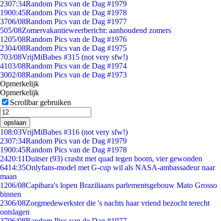
23
07:34
Random Pics van de Dag #1979
19
00:45
Random Pics van de Dag #1978
37
06/08
Random Pics van de Dag #1977
5
05/08
Zomervakantieweerbericht: aanhoudend zomers
12
05/08
Random Pics van de Dag #1976
23
04/08
Random Pics van de Dag #1975
7
03/08
VrijMiBabes #315 (not very sfw!)
41
03/08
Random Pics van de Dag #1974
30
02/08
Random Pics van de Dag #1973
Opmerkelijk
Opmerkelijk
Scrollbar gebruiken
opslaan
1
08:03
VrijMiBabes #316 (not very sfw!)
23
07:34
Random Pics van de Dag #1979
19
00:45
Random Pics van de Dag #1978
24
20:11
Duitser (93) crasht met quad tegen boom, vier gewonden
64
14:35
Onlyfans-model met G-cup wil als NASA-ambassadeur naar
maan
12
06/08
Capibara's lopen Braziliaans parlementsgebouw Mato Grosso
binnen
23
06/08
Zorgmedewerkster die 's nachts haar vriend bezocht terecht
ontslagen
37
06/08
Random Pics van de Dag #1977