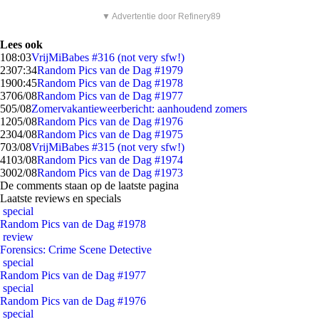
▼ Advertentie door Refinery89
Lees ook
1
08:03
VrijMiBabes #316 (not very sfw!)
23
07:34
Random Pics van de Dag #1979
19
00:45
Random Pics van de Dag #1978
37
06/08
Random Pics van de Dag #1977
5
05/08
Zomervakantieweerbericht: aanhoudend zomers
12
05/08
Random Pics van de Dag #1976
23
04/08
Random Pics van de Dag #1975
7
03/08
VrijMiBabes #315 (not very sfw!)
41
03/08
Random Pics van de Dag #1974
30
02/08
Random Pics van de Dag #1973
De comments staan op de laatste pagina
Laatste reviews en specials
special
Random Pics van de Dag #1978
review
Forensics: Crime Scene Detective
special
Random Pics van de Dag #1977
special
Random Pics van de Dag #1976
special