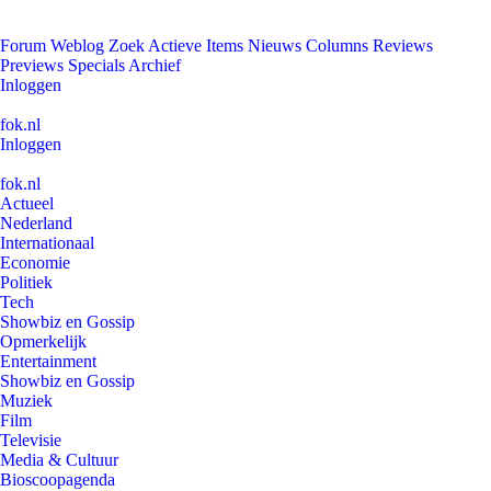
Forum
Weblog
Zoek
Actieve Items
Nieuws
Columns
Reviews
Previews
Specials
Archief
Inloggen
fok.nl
Inloggen
fok.nl
Actueel
Nederland
Internationaal
Economie
Politiek
Tech
Showbiz en Gossip
Opmerkelijk
Entertainment
Showbiz en Gossip
Muziek
Film
Televisie
Media & Cultuur
Bioscoopagenda