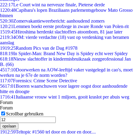
2
22:17
Le Court wint na nerveuze finale, Pieterse derde
12
20:48
Capibara's lopen Braziliaans parlementsgebouw Mato Grosso
binnen
5
20:30
Zomervakantieweerbericht: aanhoudend zomers
1
20:21
Lemmen boekt eerste profzege in zware Ronde van Polen-rit
15
19:45
Hiroshima herdenkt slachtoffers atoombom, 81 jaar later
21
19:34
OM: vierde verdachte (18) vast op verdenking van beramen
aanslag
19
19:25
Random Pics van de Dag #1978
8
18:19
In Spider-Man: Brand New Day is Spidey echt weer Spidey
6
18:18
Nieuw slachtoffer in kindermisbruikzaak zorgprofessional Jan
B. (66)
45
17:10
Doorwerken na AOW-leeftijd vaker vastgelegd in cao's, moet
werken na je 67e de norm worden?
1
17:07
Forensics: Crime Scene Detective
56
17:01
Boeren waarschuwen voor lagere oogst door aanhoudende
hitte en droogte
17
16:41
Italiaanse vrouw wint 1 miljoen, gooit kraslot per abuis weg
Forum
Forum
Scrollbar gebruiken
opslaan
19
12:59
Teltopic #1560 tel door en door en door....