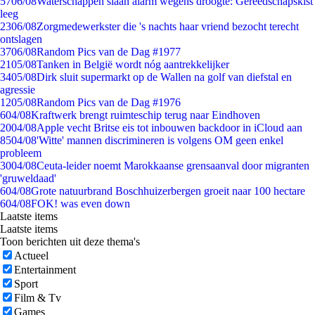
57
06/08
Waterschappen slaan alarm wegens droogte: Gereedschapskist
leeg
23
06/08
Zorgmedewerkster die 's nachts haar vriend bezocht terecht
ontslagen
37
06/08
Random Pics van de Dag #1977
21
05/08
Tanken in België wordt nóg aantrekkelijker
34
05/08
Dirk sluit supermarkt op de Wallen na golf van diefstal en
agressie
12
05/08
Random Pics van de Dag #1976
6
04/08
Kraftwerk brengt ruimteschip terug naar Eindhoven
20
04/08
Apple vecht Britse eis tot inbouwen backdoor in iCloud aan
85
04/08
'Witte' mannen discrimineren is volgens OM geen enkel
probleem
30
04/08
Ceuta-leider noemt Marokkaanse grensaanval door migranten
'gruweldaad'
6
04/08
Grote natuurbrand Boschhuizerbergen groeit naar 100 hectare
6
04/08
FOK! was even down
Laatste items
Laatste items
Toon berichten uit deze thema's
Actueel
Entertainment
Sport
Film & Tv
Games