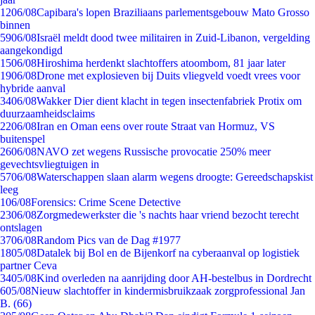
12
06/08
Capibara's lopen Braziliaans parlementsgebouw Mato Grosso
binnen
59
06/08
Israël meldt dood twee militairen in Zuid-Libanon, vergelding
aangekondigd
15
06/08
Hiroshima herdenkt slachtoffers atoombom, 81 jaar later
19
06/08
Drone met explosieven bij Duits vliegveld voedt vrees voor
hybride aanval
34
06/08
Wakker Dier dient klacht in tegen insectenfabriek Protix om
duurzaamheidsclaims
22
06/08
Iran en Oman eens over route Straat van Hormuz, VS
buitenspel
26
06/08
NAVO zet wegens Russische provocatie 250% meer
gevechtsvliegtuigen in
57
06/08
Waterschappen slaan alarm wegens droogte: Gereedschapskist
leeg
1
06/08
Forensics: Crime Scene Detective
23
06/08
Zorgmedewerkster die 's nachts haar vriend bezocht terecht
ontslagen
37
06/08
Random Pics van de Dag #1977
18
05/08
Datalek bij Bol en de Bijenkorf na cyberaanval op logistiek
partner Ceva
34
05/08
Kind overleden na aanrijding door AH-bestelbus in Dordrecht
6
05/08
Nieuw slachtoffer in kindermisbruikzaak zorgprofessional Jan
B. (66)