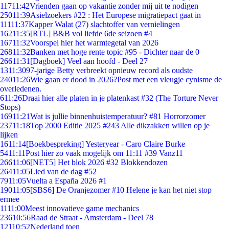
117
11:42
Vrienden gaan op vakantie zonder mij uit te nodigen
250
11:39
Asielzoekers #22 : Het Europese migratiepact gaat in
111
11:37
Kapper Walat (27) slachtoffer van vernielingen
162
11:35
[RTL] B&B vol liefde 6de seizoen #4
167
11:32
Voorspel hier het warmtegetal van 2026
268
11:32
Banken met hoge rente topic #95 - Dichter naar de 0
266
11:31
[Dagboek] Veel aan hoofd - Deel 27
13
11:30
97-jarige Betty verbreekt opnieuw record als oudste
240
11:26
Wie gaan er dood in 2026?Post met een vleugje cynisme de
overledenen.
6
11:26
Draai hier alle platen in je platenkast #32 (The Torture Never
Stops)
169
11:21
Wat is jullie binnenhuistemperatuur? #81 Horrorzomer
237
11:18
Top 2000 Editie 2025 #243 Alle dikzakken willen op je
lijken
16
11:14
[Boekbespreking] Yesteryear - Caro Claire Burke
54
11:11
Post hier zo vaak mogelijk om 11:11 #39 Vanz11
266
11:06
[NET5] Het blok 2026 #32 Blokkendozen
264
11:05
Lied van de dag #52
79
11:05
Vuelta a España 2026 #1
190
11:05
[SBS6] De Oranjezomer #10 Helene je kan het niet stop
ermee
11
11:00
Meest innovatieve game mechanics
236
10:56
Raad de Straat - Amsterdam - Deel 78
121
10:52
Nederland toen