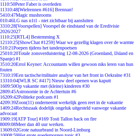
11
10:50
Peter Faber is overleden
113
10:48
[Wielrennen #616] Brennan!
54
10:47
Magic mushrooms
0
10:46
LG nas n1t1 - niet zichtbaar bij aansluiten
33
10:28
[Voorspellen] Voorspel de eindstand van de Eredivisie
2026/2027
11
10:25
[RTL4] Bestemming X
121
10:25
[ShowChat #1259] Waar we gezellig klagen over de warmte
5
10:21
Poepen tijdens het tandenpoetsen
250
10:20
Totale zonsverduistering 12-08-2026 (Groenland, IJsland en
Spanje) #1
35
10:20
Errol Keyner: Accountants willen gewoon niks leren van hun
fouten
73
10:19
Een tactische/militaire analyse van het front in Oekraïne #31
133
10:04
[WLR SC #417] Nieuw deel openen was kaputt
16
09:50
Op vakantie met (kleine) kinderen #30
28
09:45
Astronomie in de Achtertuin #6
162
09:42
Politieke podcasts #1
42
09:39
Zoon(11) onderneemt werkelijk geen reet in de vakantie
14
09:24
Rechtszaak dodelijk ongeluk uitgesteld vanwege vakantie
advocaat
19
09:19
[ATP Tour] #169 Tosti Tallon back on fire
80
09:08
Meer dan 40 uur werken.
136
09:02
Grote natuurbrand in Noord-Limburg
100
08:59
Het grote goedemorgen topic #3