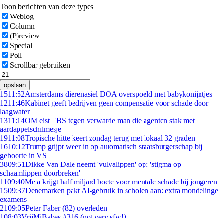
Toon berichten van deze types
Weblog
Column
(P)review
Special
Poll
Scrollbar gebruiken
opslaan
15
11:52
Amsterdams dierenasiel DOA overspoeld met babykonijntjes
12
11:46
Kabinet geeft bedrijven geen compensatie voor schade door
laagwater
13
11:14
OM eist TBS tegen verwarde man die agenten stak met
aardappelschilmesje
19
11:08
Tropische hitte keert zondag terug met lokaal 32 graden
16
10:12
Trump grijpt weer in op automatisch staatsburgerschap bij
geboorte in VS
38
09:51
Dikke Van Dale neemt 'vulvalippen' op: 'stigma op
schaamlippen doorbreken'
11
09:40
Meta krijgt half miljard boete voor mentale schade bij jongeren
15
09:37
Denemarken pakt AI-gebruik in scholen aan: extra mondelinge
examens
21
09:05
Peter Faber (82) overleden
1
08:03
VrijMiBabes #316 (not very sfw!)