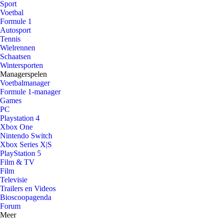
Sport
Voetbal
Formule 1
Autosport
Tennis
Wielrennen
Schaatsen
Wintersporten
Managerspelen
Voetbalmanager
Formule 1-manager
Games
PC
Playstation 4
Xbox One
Nintendo Switch
Xbox Series X|S
PlayStation 5
Film & TV
Film
Televisie
Trailers en Videos
Bioscoopagenda
Forum
Meer