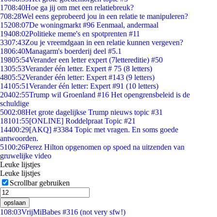
17
08:40
Hoe ga jij om met een relatiebreuk?
7
08:28
Wel eens geprobeerd jou in een relatie te manipuleren?
152
08:07
De woningmarkt #96 Eenmaal, andermaal
194
08:02
Politieke meme's en spotprenten #11
33
07:43
Zou je vreemdgaan in een relatie kunnen vergeven?
18
06:40
Managarm's boerderij deel #5.1
198
05:54
Verander een letter expert (7lettereditie) #50
13
05:53
Verander één letter. Expert # 75 (8 letters)
48
05:52
Verander één letter: Expert #143 (9 letters)
141
05:51
Verander één letter: Expert #91 (10 letters)
204
02:55
Trump wil Groenland #16 Het opengrensbeleid is de
schuldige
50
02:08
Het grote dagelijkse Trump nieuws topic #31
181
01:55
[ONLINE] Roddelpraat Topic #21
144
00:29
[AKQ] #3384 Topic met vragen. En soms goede
antwoorden.
51
00:26
Perez Hilton opgenomen op spoed na uitzenden van
gruwelijke video
Leuke lijstjes
Leuke lijstjes
Scrollbar gebruiken
opslaan
1
08:03
VrijMiBabes #316 (not very sfw!)