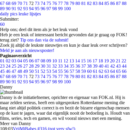
67
68
69
70
71
72
73
74
75
76
77
78
79
80
81
82
83
84
85
86
87
88
89
90
91
92
93
94
95
96
97
98
99
100
daily pics
leuke lijstjes
Submitter:
60
Help ons; deel dit item als je het leuk vond
Heb je een leuk of interessant bericht gevonden dat je graag op FOK!
terug ziet?
Tip ons dan via de submit!
Zoek jij altijd de leukste nieuwtjes en kun je daar leuk over schrijven?
Meld je aan als nieuwsposter!
Paginaoverzicht
01
02
03
04
05
06
07
08
09
10
11
12
13
14
15
16
17
18
19
20
21
22
23
24
25
26
27
28
29
30
31
32
33
34
35
36
37
38
39
40
41
42
43
44
45
46
47
48
49
50
51
52
53
54
55
56
57
58
59
60
61
62
63
64
65
66
67
68
69
70
71
72
73
74
75
76
77
78
79
80
81
82
83
84
85
86
87
88
89
90
91
92
93
94
95
96
97
98
99
100
Danny
Danny is de initiatiefnemer, oprichter en eigenaar van FOK.nl. Hij is
maar zelden serieus, heeft een uitgesproken Rotterdamse mening die
lang niet altijd politiek correct is en bezit de bizarre eigenschap mensen
op de kast te jagen, waar dat eigenlijk nooit de bedoeling is. Houdt van
films, series, tech en gamen, en wil vooral nieuws met een mening.
Meer van Danny
1
08:03
VrijMiBabes #316 (not very sfw!)