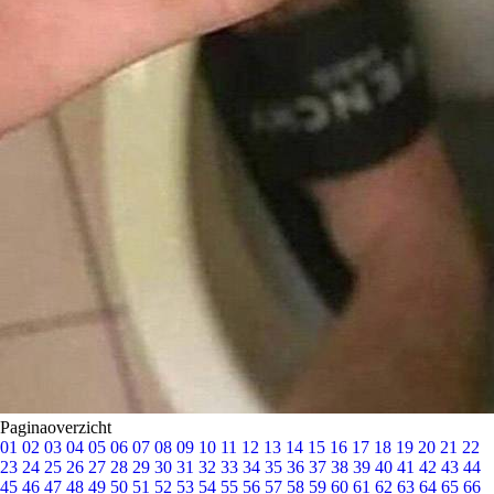
Paginaoverzicht
01
02
03
04
05
06
07
08
09
10
11
12
13
14
15
16
17
18
19
20
21
22
23
24
25
26
27
28
29
30
31
32
33
34
35
36
37
38
39
40
41
42
43
44
45
46
47
48
49
50
51
52
53
54
55
56
57
58
59
60
61
62
63
64
65
66