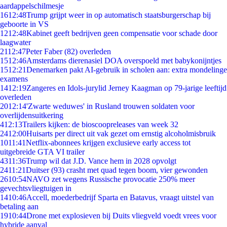
aardappelschilmesje
16
12:48
Trump grijpt weer in op automatisch staatsburgerschap bij
geboorte in VS
12
12:48
Kabinet geeft bedrijven geen compensatie voor schade door
laagwater
21
12:47
Peter Faber (82) overleden
15
12:46
Amsterdams dierenasiel DOA overspoeld met babykonijntjes
15
12:21
Denemarken pakt AI-gebruik in scholen aan: extra mondelinge
examens
14
12:19
Zangeres en Idols-jurylid Jerney Kaagman op 79-jarige leeftijd
overleden
20
12:14
'Zwarte weduwes' in Rusland trouwen soldaten voor
overlijdensuitkering
4
12:13
Trailers kijken: de bioscoopreleases van week 32
24
12:00
Huisarts per direct uit vak gezet om ernstig alcoholmisbruik
10
11:41
Netflix-abonnees krijgen exclusieve early access tot
uitgebreide GTA VI trailer
43
11:36
Trump wil dat J.D. Vance hem in 2028 opvolgt
24
11:21
Duitser (93) crasht met quad tegen boom, vier gewonden
26
10:54
NAVO zet wegens Russische provocatie 250% meer
gevechtsvliegtuigen in
14
10:46
Accell, moederbedrijf Sparta en Batavus, vraagt uitstel van
betaling aan
19
10:44
Drone met explosieven bij Duits vliegveld voedt vrees voor
hybride aanval