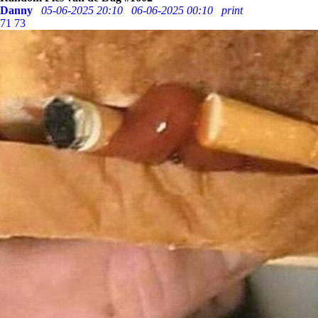
Danny
05-06-2025 20:10
06-06-2025 00:10
print
71
73