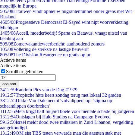
3
05/08
Geen Qatar en Abu Dhabi? Dan eindigt Formule 1-seizoen
mogelijk in Europa
5
05/08
Litouwen vindt opnieuw migrantentunnel onder grens met Wit-
Rusland
46
05/08
Progressieve Democraat El-Sayed wint nipt voorverkiezing
Michigan
14
05/08
Accell, moederbedrijf Sparta en Batavus, vraagt uitstel van
betaling aan
5
05/08
Zomervakantieweerbericht: aanhoudend zomers
1
05/08
Vollering de sterkste na lastige heuvelrit
8
05/08
The Division Resurgence nu gratis op pc
Actieve items
Actieve items
Scrollbar gebruiken
opslaan
24
12:59
Random Pics van de Dag #1979
19
12:57
Tropische hitte keert zondag terug met lokaal 32 graden
38
12:55
Dikke Van Dale neemt 'vulvalippen' op: 'stigma op
schaamlippen doorbreken'
11
12:55
Meta krijgt half miljard boete voor mentale schade bij jongeren
13
12:54
Ontslagen bij Halo Studios na Campaign Evolved
59
12:50
Israël meldt dood twee militairen in Zuid-Libanon, vergelding
aangekondigd
13
12:49
OM eist TBS tegen verwarde man die agenten stak met