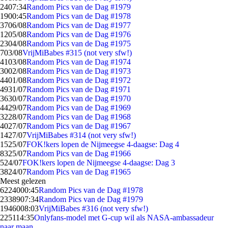
24
07:34
Random Pics van de Dag #1979
19
00:45
Random Pics van de Dag #1978
37
06/08
Random Pics van de Dag #1977
12
05/08
Random Pics van de Dag #1976
23
04/08
Random Pics van de Dag #1975
7
03/08
VrijMiBabes #315 (not very sfw!)
41
03/08
Random Pics van de Dag #1974
30
02/08
Random Pics van de Dag #1973
44
01/08
Random Pics van de Dag #1972
49
31/07
Random Pics van de Dag #1971
36
30/07
Random Pics van de Dag #1970
44
29/07
Random Pics van de Dag #1969
32
28/07
Random Pics van de Dag #1968
40
27/07
Random Pics van de Dag #1967
14
27/07
VrijMiBabes #314 (not very sfw!)
15
25/07
FOK!kers lopen de Nijmeegse 4-daagse: Dag 4
83
25/07
Random Pics van de Dag #1966
5
24/07
FOK!kers lopen de Nijmeegse 4-daagse: Dag 3
38
24/07
Random Pics van de Dag #1965
Meest gelezen
62240
00:45
Random Pics van de Dag #1978
23389
07:34
Random Pics van de Dag #1979
19460
08:03
VrijMiBabes #316 (not very sfw!)
2251
14:35
Onlyfans-model met G-cup wil als NASA-ambassadeur
naar maan