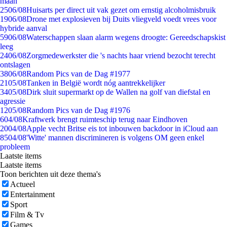
maan
25
06/08
Huisarts per direct uit vak gezet om ernstig alcoholmisbruik
19
06/08
Drone met explosieven bij Duits vliegveld voedt vrees voor
hybride aanval
59
06/08
Waterschappen slaan alarm wegens droogte: Gereedschapskist
leeg
24
06/08
Zorgmedewerkster die 's nachts haar vriend bezocht terecht
ontslagen
38
06/08
Random Pics van de Dag #1977
21
05/08
Tanken in België wordt nóg aantrekkelijker
34
05/08
Dirk sluit supermarkt op de Wallen na golf van diefstal en
agressie
12
05/08
Random Pics van de Dag #1976
6
04/08
Kraftwerk brengt ruimteschip terug naar Eindhoven
20
04/08
Apple vecht Britse eis tot inbouwen backdoor in iCloud aan
85
04/08
'Witte' mannen discrimineren is volgens OM geen enkel
probleem
Laatste items
Laatste items
Toon berichten uit deze thema's
Actueel
Entertainment
Sport
Film & Tv
Games