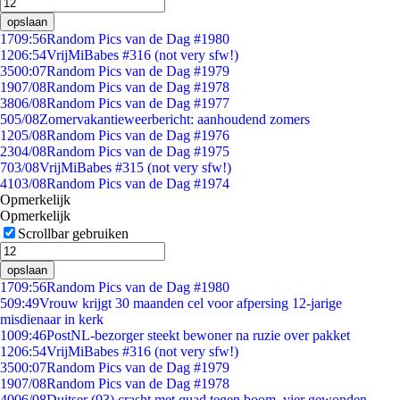
opslaan
17
09:56
Random Pics van de Dag #1980
12
06:54
VrijMiBabes #316 (not very sfw!)
35
00:07
Random Pics van de Dag #1979
19
07/08
Random Pics van de Dag #1978
38
06/08
Random Pics van de Dag #1977
5
05/08
Zomervakantieweerbericht: aanhoudend zomers
12
05/08
Random Pics van de Dag #1976
23
04/08
Random Pics van de Dag #1975
7
03/08
VrijMiBabes #315 (not very sfw!)
41
03/08
Random Pics van de Dag #1974
Opmerkelijk
Opmerkelijk
Scrollbar gebruiken
opslaan
17
09:56
Random Pics van de Dag #1980
5
09:49
Vrouw krijgt 30 maanden cel voor afpersing 12-jarige
misdienaar in kerk
10
09:46
PostNL-bezorger steekt bewoner na ruzie over pakket
12
06:54
VrijMiBabes #316 (not very sfw!)
35
00:07
Random Pics van de Dag #1979
19
07/08
Random Pics van de Dag #1978
40
06/08
Duitser (93) crasht met quad tegen boom, vier gewonden