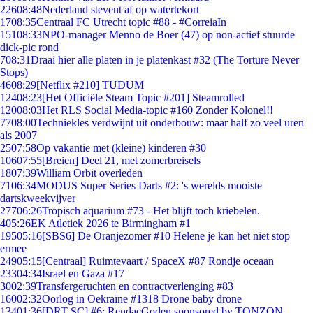
226
08:48
Nederland stevent af op watertekort
17
08:35
Centraal FC Utrecht topic #88 - #CorreiaIn
151
08:33
NPO-manager Menno de Boer (47) op non-actief stuurde
dick-pic rond
7
08:31
Draai hier alle platen in je platenkast #32 (The Torture Never
Stops)
46
08:29
[Netflix #210] TUDUM
124
08:23
[Het Officiële Steam Topic #201] Steamrolled
120
08:03
Het RLS Social Media-topic #160 Zonder Kolonel!!
77
08:00
Techniekles verdwijnt uit onderbouw: maar half zo veel uren
als 2007
25
07:58
Op vakantie met (kleine) kinderen #30
106
07:55
[Breien] Deel 21, met zomerbreisels
18
07:39
William Orbit overleden
71
06:34
MODUS Super Series Darts #2: 's werelds mooiste
dartskweekvijver
277
06:26
Tropisch aquarium #73 - Het blijft toch kriebelen.
4
05:26
EK Atletiek 2026 te Birmingham #1
195
05:16
[SBS6] De Oranjezomer #10 Helene je kan het niet stop
ermee
249
05:15
[Centraal] Ruimtevaart / SpaceX #87 Rondje oceaan
233
04:34
Israel en Gaza #17
30
02:39
Transfergeruchten en contractverlenging #83
160
02:32
Oorlog in Oekraïne #1318 Drone baby drone
134
01:36
[DRT SC] #6: RendacGoden sponsored by TONZON