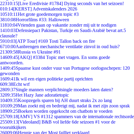
223
10:15
[Live Eredivisie #1784] Dying seconds van het seizoen!
0
10:14
[KERST] Adventskalenders 2026
105
10:11
Het grote goedemorgen topic #3
38
10:08
Horrorfilms #33: Halloween
118
10:04
Vrienden gaan op vakantie zonder mij uit te nodigen
14
10:03
Defensiepact Pakistan, Turkije en Saudi-Arabië bevat art.5
clausule?
59
10:03
[ATP Tour] #169 Tosti Tallon back on fire
67
10:00
Aanbrengen mechanische ventilatie zinvol in oud huis?
213
09:58
Russia vs Ukraine #91
146
09:45
[AKQ] #3384 Topic met vragen. En soms goede
antwoorden.
14
09:45
Spaanse kust onder vuur van Portugese oorlogsschepen: 120
gewonden
16
09:41
Ik wil een eigen politieke partij oprichten
6
09:38
Echt wrf
28
09:37
Single mannen verplichtsingle moeders laten daten?
32
09:35
Het Hazy Jane adoratietopic
104
09:35
Koopzegels sparen bij AH duurt straks 2x zo lang
101
09:29
Man zoekt mij en bedreigt mij, nadat ik met zijn zoon sprak
189
09:25
Boeken worden opgekocht om chatbots te voeden
257
09:18
[AMV] VS #1312 spammers van de internationale rechtsorde
255
09:13
[Videoland] B&B vol liefde 6de seizoen #1 voor de
vooruitkijkers
260
09:06
Hennie van der Most failliet verklaard