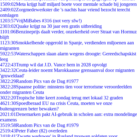
15
09:02
Meta krijgt half miljard boete voor mentale schade bij jongeren
24
09:02
Zorgmedewerkster die 's nachts haar vriend bezocht terecht
ontslagen
12
03:57
VrijMiBabes #316 (not very sfw!)
23
03:02
Quake krijgt na 30 jaar een gratis uitbreiding
11
01:06
Benzineprijs daalt verder, onzekerheid over Straat van Hormuz
blijft
11
23:30
Smokkelbende opgerold in Spanje, verdienden miljoenen aan
migranten
59
22:53
Waterschappen slaan alarm wegens droogte: Gereedschapskist
leeg
47
22:43
Trump wil dat J.D. Vance hem in 2028 opvolgt
34
22:32
Ceuta-leider noemt Marokkaanse grensaanval door migranten
'gruweldaad'
38
22:29
Random Pics van de Dag #1977
38
22:28
Spaanse politie: minstens tien voor terrorisme veroordeelden
onder migranten Ceuta
30
22:20
Tropische hitte keert zondag terug met lokaal 32 graden
46
21:30
Spoedberaad EU na crisis Ceuta, moeten we onze
buitengrenzen beter bewaken?
20
21:01
Denemarken pakt AI-gebruik in scholen aan: extra mondelinge
examens
35
19:58
Random Pics van de Dag #1979
25
19:43
Peter Faber (82) overleden
24
18:41
'Zwarte weduwes' in Rusland trouwen soldaten voor