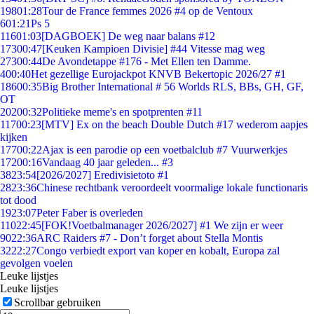
198
01:28
Tour de France femmes 2026 #4 op de Ventoux
6
01:21
Ps 5
116
01:03
[DAGBOEK] De weg naar balans #12
173
00:47
[Keuken Kampioen Divisie] #44 Vitesse mag weg
273
00:44
De Avondetappe #176 - Met Ellen ten Damme.
4
00:40
Het gezellige Eurojackpot KNVB Bekertopic 2026/27 #1
186
00:35
Big Brother International # 56 Worlds RLS, BBs, GH, GF,
OT
202
00:32
Politieke meme's en spotprenten #11
117
00:23
[MTV] Ex on the beach Double Dutch #17 wederom aapjes
kijken
177
00:22
Ajax is een parodie op een voetbalclub #7 Vuurwerkjes
172
00:16
Vandaag 40 jaar geleden... #3
38
23:54
[2026/2027] Eredivisietoto #1
28
23:36
Chinese rechtbank veroordeelt voormalige lokale functionaris
tot dood
19
23:07
Peter Faber is overleden
110
22:45
[FOK!Voetbalmanager 2026/2027] #1 We zijn er weer
90
22:36
ARC Raiders #7 - Don’t forget about Stella Montis
32
22:27
Congo verbiedt export van koper en kobalt, Europa zal
gevolgen voelen
Leuke lijstjes
Leuke lijstjes
Scrollbar gebruiken