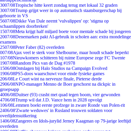
30
07/08
Tropische hitte keert zondag terug met lokaal 32 graden
30
07/08
Trump grijpt weer in op automatisch staatsburgerschap bij
geboorte in VS
56
07/08
Dikke Van Dale neemt 'vulvalippen' op: 'stigma op
schaamlippen doorbreken'
15
07/08
Meta krijgt half miljard boete voor mentale schade bij jongeren
20
07/08
Denemarken pakt AI-gebruik in scholen aan: extra mondelinge
examens
25
07/08
Peter Faber (82) overleden
0
07/08
Ajax veel te sterk voor Shelbourne, maar houdt schade beperkt
1
07/08
Nieuwkomers schitteren bij ruime Europese zege FC Twente
19
07/08
Random Pics van de Dag #1978
15
06/08
Ontslagen bij Halo Studios na Campaign Evolved
19
06/08
PS5-doos waarschuwt voor einde fysieke games
2
06/08
Le Court wint na nerveuze finale, Pieterse derde
29
06/08
NPO-manager Menno de Boer geschorst na dickpic in
groepsapp
40
06/08
Duitser (93) crasht met quad tegen boom, vier gewonden
47
06/08
Trump wil dat J.D. Vance hem in 2028 opvolgt
1
06/08
Lemmen boekt eerste profzege in zware Ronde van Polen-rit
24
06/08
'Zwarte weduwes' in Rusland trouwen soldaten voor
overlijdensuitkering
14
06/08
Zangeres en Idols-jurylid Jerney Kaagman op 79-jarige leeftijd
overleden