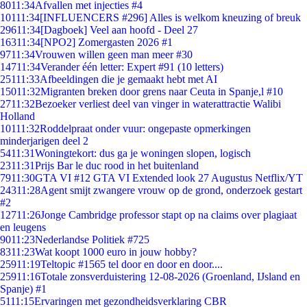
80
11:34
Afvallen met injecties #4
101
11:34
[INFLUENCERS #296] Alles is welkom kneuzing of breuk
296
11:34
[Dagboek] Veel aan hoofd - Deel 27
163
11:34
[NPO2] Zomergasten 2026 #1
97
11:34
Vrouwen willen geen man meer #30
147
11:34
Verander één letter: Expert #91 (10 letters)
251
11:33
Afbeeldingen die je gemaakt hebt met AI
150
11:32
Migranten breken door grens naar Ceuta in Spanje,l #10
27
11:32
Bezoeker verliest deel van vinger in waterattractie Walibi
Holland
101
11:32
Roddelpraat onder vuur: ongepaste opmerkingen
minderjarigen deel 2
54
11:31
Woningtekort: dus ga je woningen slopen, logisch
23
11:31
Prijs Bar le duc rood in het buitenland
79
11:30
GTA VI #12 GTA VI Extended look 27 Augustus Netflix/YT
243
11:28
Agent smijt zwangere vrouw op de grond, onderzoek gestart
#2
127
11:26
Jonge Cambridge professor stapt op na claims over plagiaat
en leugens
90
11:23
Nederlandse Politiek #725
83
11:23
Wat koopt 1000 euro in jouw hobby?
259
11:19
Teltopic #1565 tel door en door en door....
259
11:16
Totale zonsverduistering 12-08-2026 (Groenland, IJsland en
Spanje) #1
51
11:15
Ervaringen met gezondheidsverklaring CBR