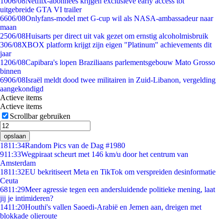
10
06/08
Netflix-abonnees krijgen exclusieve early access tot
uitgebreide GTA VI trailer
66
06/08
Onlyfans-model met G-cup wil als NASA-ambassadeur naar
maan
25
06/08
Huisarts per direct uit vak gezet om ernstig alcoholmisbruik
3
06/08
XBOX platform krijgt zijn eigen "Platinum" achievements dit
jaar
12
06/08
Capibara's lopen Braziliaans parlementsgebouw Mato Grosso
binnen
69
06/08
Israël meldt dood twee militairen in Zuid-Libanon, vergelding
aangekondigd
Actieve items
Actieve items
Scrollbar gebruiken
opslaan
18
11:34
Random Pics van de Dag #1980
9
11:33
Wegpiraat scheurt met 146 km/u door het centrum van
Amsterdam
18
11:32
EU bekritiseert Meta en TikTok om verspreiden desinformatie
Ceuta
68
11:29
Meer agressie tegen een andersluidende politieke mening, laat
jij je intimideren?
14
11:20
Houthi's vallen Saoedi-Arabië en Jemen aan, dreigen met
blokkade olieroute