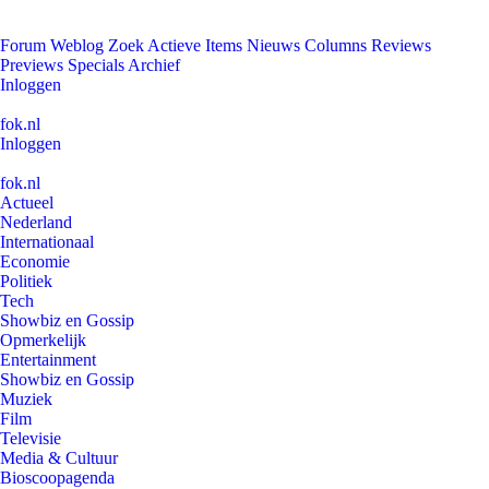
Forum
Weblog
Zoek
Actieve Items
Nieuws
Columns
Reviews
Previews
Specials
Archief
Inloggen
fok.nl
Inloggen
fok.nl
Actueel
Nederland
Internationaal
Economie
Politiek
Tech
Showbiz en Gossip
Opmerkelijk
Entertainment
Showbiz en Gossip
Muziek
Film
Televisie
Media & Cultuur
Bioscoopagenda