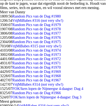
op de kast te jagen, waar dat eigenlijk nooit de bedoeling is. Houdt van
films, series, tech en gamen, en wil vooral nieuws met een mening.
Meer van Danny
18
09:56
Random Pics van de Dag #1980
12
06:54
VrijMiBabes #316 (not very sfw!)
35
00:07
Random Pics van de Dag #1979
19
07/08
Random Pics van de Dag #1978
38
06/08
Random Pics van de Dag #1977
12
05/08
Random Pics van de Dag #1976
23
04/08
Random Pics van de Dag #1975
7
03/08
VrijMiBabes #315 (not very sfw!)
41
03/08
Random Pics van de Dag #1974
30
02/08
Random Pics van de Dag #1973
44
01/08
Random Pics van de Dag #1972
49
31/07
Random Pics van de Dag #1971
36
30/07
Random Pics van de Dag #1970
44
29/07
Random Pics van de Dag #1969
32
28/07
Random Pics van de Dag #1968
40
27/07
Random Pics van de Dag #1967
14
27/07
VrijMiBabes #314 (not very sfw!)
15
25/07
FOK!kers lopen de Nijmeegse 4-daagse: Dag 4
83
25/07
Random Pics van de Dag #1966
5
24/07
FOK!kers lopen de Nijmeegse 4-daagse: Dag 3
Meest gelezen
65995
06:54
VrijMiBabes #316 (not very sfw!)