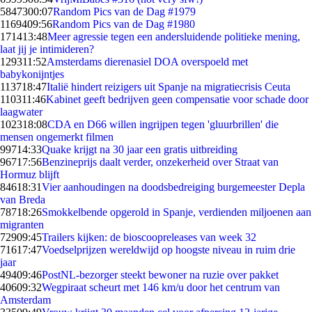
58473
00:07
Random Pics van de Dag #1979
11694
09:56
Random Pics van de Dag #1980
1714
13:48
Meer agressie tegen een andersluidende politieke mening,
laat jij je intimideren?
1293
11:52
Amsterdams dierenasiel DOA overspoeld met
babykonijntjes
1137
18:47
Italië hindert reizigers uit Spanje na migratiecrisis Ceuta
1103
11:46
Kabinet geeft bedrijven geen compensatie voor schade door
laagwater
1023
18:08
CDA en D66 willen ingrijpen tegen 'gluurbrillen' die
mensen ongemerkt filmen
997
14:33
Quake krijgt na 30 jaar een gratis uitbreiding
967
17:56
Benzineprijs daalt verder, onzekerheid over Straat van
Hormuz blijft
846
18:31
Vier aanhoudingen na doodsbedreiging burgemeester Depla
van Breda
787
18:26
Smokkelbende opgerold in Spanje, verdienden miljoenen aan
migranten
729
09:45
Trailers kijken: de bioscoopreleases van week 32
716
17:47
Voedselprijzen wereldwijd op hoogste niveau in ruim drie
jaar
494
09:46
PostNL-bezorger steekt bewoner na ruzie over pakket
406
09:32
Wegpiraat scheurt met 146 km/u door het centrum van
Amsterdam