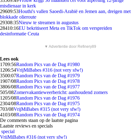
335
09:49
Vrouw krijgt 30 maanden cel voor afpersing 12-jarige
misdienaar in kerk
296
09:53
Houthi's vallen Saoedi-Arabië en Jemen aan, dreigen met
blokkade olieroute
293
08:35
Nieuw te streamen in augustus
284
10:16
EU bekritiseert Meta en TikTok om verspreiden
desinformatie Ceuta
▼ Advertentie door Refinery89
Lees ook
17
09:56
Random Pics van de Dag #1980
12
06:54
VrijMiBabes #316 (not very sfw!)
35
00:07
Random Pics van de Dag #1979
19
07/08
Random Pics van de Dag #1978
38
06/08
Random Pics van de Dag #1977
5
05/08
Zomervakantieweerbericht: aanhoudend zomers
12
05/08
Random Pics van de Dag #1976
23
04/08
Random Pics van de Dag #1975
7
03/08
VrijMiBabes #315 (not very sfw!)
41
03/08
Random Pics van de Dag #1974
De comments staan op de laatste pagina
Laatste reviews en specials
special
VrijMiBabes #316 (not very sfw!)