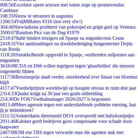
0
08:56
Excelsior opent seizoen met ruime zege op promovendus
Cambuur
1
08:35
Nieuw te streamen in augustus
12
06:54
VrijMiBabes #316 (not very sfw!)
3
04:46
Niewiadoma profiteert van pokerspel en grijpt geel op Ventoux
35
00:07
Random Pics van de Dag #1979
25
18:47
Italië hindert reizigers uit Spanje na migratiecrisis Ceuta
24
18:31
Vier aanhoudingen na doodsbedreiging burgemeester Depla
van Breda
11
18:26
Smokkelbende opgerold in Spanje, verdienden miljoenen aan
migranten
36
18:08
CDA en D66 willen ingrijpen tegen 'gluurbrillen' die mensen
ongemerkt filmen
11
17:56
Benzineprijs daalt verder, onzekerheid over Straat van Hormuz
blijft
41
17:47
Voedselprijzen wereldwijd op hoogste niveau in ruim drie jaar
23
14:33
Quake krijgt na 30 jaar een gratis uitbreiding
2
14:30
De FOK!Voetbalmanager 2026/2027 is begonnen
68
13:48
Meer agressie tegen een andersluidende politieke mening, laat
jij je intimideren?
31
11:52
Amsterdams dierenasiel DOA overspoeld met babykonijntjes
29
11:46
Kabinet geeft bedrijven geen compensatie voor schade door
laagwater
24
07/08
OM eist TBS tegen verwarde man die agenten stak met
aardappelschilmesje