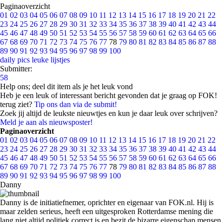
Paginaoverzicht
01
02
03
04
05
06
07
08
09
10
11
12
13
14
15
16
17
18
19
20
21
22
23
24
25
26
27
28
29
30
31
32
33
34
35
36
37
38
39
40
41
42
43
44
45
46
47
48
49
50
51
52
53
54
55
56
57
58
59
60
61
62
63
64
65
66
67
68
69
70
71
72
73
74
75
76
77
78
79
80
81
82
83
84
85
86
87
88
89
90
91
92
93
94
95
96
97
98
99
100
daily pics
leuke lijstjes
Submitter:
58
Help ons; deel dit item als je het leuk vond
Heb je een leuk of interessant bericht gevonden dat je graag op FOK!
terug ziet?
Tip ons dan via de submit!
Zoek jij altijd de leukste nieuwtjes en kun je daar leuk over schrijven?
Meld je aan als nieuwsposter!
Paginaoverzicht
01
02
03
04
05
06
07
08
09
10
11
12
13
14
15
16
17
18
19
20
21
22
23
24
25
26
27
28
29
30
31
32
33
34
35
36
37
38
39
40
41
42
43
44
45
46
47
48
49
50
51
52
53
54
55
56
57
58
59
60
61
62
63
64
65
66
67
68
69
70
71
72
73
74
75
76
77
78
79
80
81
82
83
84
85
86
87
88
89
90
91
92
93
94
95
96
97
98
99
100
Danny
Danny is de initiatiefnemer, oprichter en eigenaar van FOK.nl. Hij is
maar zelden serieus, heeft een uitgesproken Rotterdamse mening die
lang niet altijd politiek correct is en bezit de bizarre eigenschap mensen