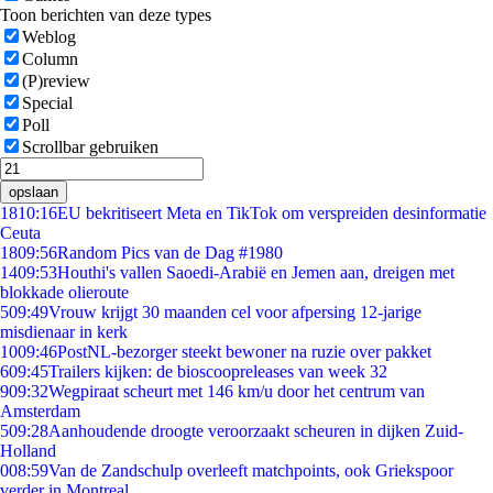
Toon berichten van deze types
Weblog
Column
(P)review
Special
Poll
Scrollbar gebruiken
opslaan
18
10:16
EU bekritiseert Meta en TikTok om verspreiden desinformatie
Ceuta
18
09:56
Random Pics van de Dag #1980
14
09:53
Houthi's vallen Saoedi-Arabië en Jemen aan, dreigen met
blokkade olieroute
5
09:49
Vrouw krijgt 30 maanden cel voor afpersing 12-jarige
misdienaar in kerk
10
09:46
PostNL-bezorger steekt bewoner na ruzie over pakket
6
09:45
Trailers kijken: de bioscoopreleases van week 32
9
09:32
Wegpiraat scheurt met 146 km/u door het centrum van
Amsterdam
5
09:28
Aanhoudende droogte veroorzaakt scheuren in dijken Zuid-
Holland
0
08:59
Van de Zandschulp overleeft matchpoints, ook Griekspoor
verder in Montreal