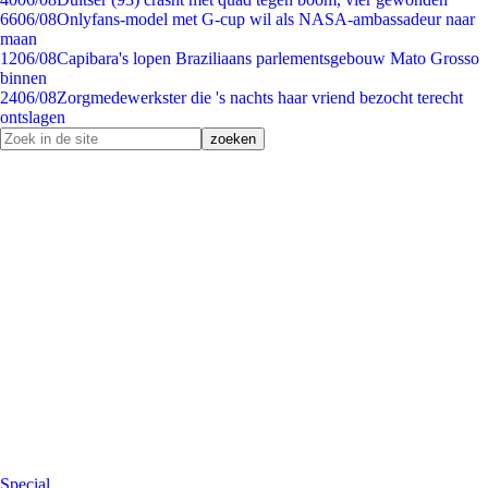
66
06/08
Onlyfans-model met G-cup wil als NASA-ambassadeur naar
maan
12
06/08
Capibara's lopen Braziliaans parlementsgebouw Mato Grosso
binnen
24
06/08
Zorgmedewerkster die 's nachts haar vriend bezocht terecht
ontslagen
Special