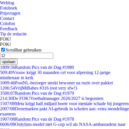
Weblog
Fotoboek
Prijsvragen
Contact
Colofon
Feedback
Tip de redactie
FOK!
FOK!
Scrollbar gebruiken
opslaan
18
09:56
Random Pics van de Dag #1980
5
09:49
Vrouw krijgt 30 maanden cel voor afpersing 12-jarige
misdienaar in kerk
10
09:46
PostNL-bezorger steekt bewoner na ruzie over pakket
12
06:54
VrijMiBabes #316 (not very sfw!)
35
00:07
Random Pics van de Dag #1979
2
14:30
De FOK!Voetbalmanager 2026/2027 is begonnen
15
07/08
Meta krijgt half miljard boete voor mentale schade bij jongeren
20
07/08
Denemarken pakt AI-gebruik in scholen aan: extra mondelinge
examens
19
07/08
Random Pics van de Dag #1978
66
06/08
Onlyfans-model met G-cup wil als NASA-ambassadeur naar