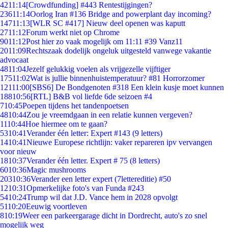
42
11:14
[Crowdfunding] #443 Rentestijgingen?
236
11:14
Oorlog Iran #136 Bridge and powerplant day incoming?
147
11:13
[WLR SC #417] Nieuw deel openen was kaputt
27
11:12
Forum werkt niet op Chrome
90
11:12
Post hier zo vaak mogelijk om 11:11 #39 Vanz11
20
11:09
Rechtszaak dodelijk ongeluk uitgesteld vanwege vakantie
advocaat
48
11:04
Jezelf gelukkig voelen als vrijgezelle vijftiger
175
11:02
Wat is jullie binnenhuistemperatuur? #81 Horrorzomer
121
11:00
[SBS6] De Bondgenoten #318 Een klein kusje moet kunnen
188
10:56
[RTL] B&B vol liefde 6de seizoen #4
7
10:45
Poepen tijdens het tandenpoetsen
48
10:44
Zou je vreemdgaan in een relatie kunnen vergeven?
11
10:44
Hoe hiermee om te gaan?
53
10:41
Verander één letter: Expert #143 (9 letters)
14
10:41
Nieuwe Europese richtlijn: vaker repareren ipv vervangen
voor nieuw
18
10:37
Verander één letter. Expert # 75 (8 letters)
60
10:36
Magic mushrooms
203
10:36
Verander een letter expert (7lettereditie) #50
12
10:31
Opmerkelijke foto's van Funda #243
54
10:24
Trump wil dat J.D. Vance hem in 2028 opvolgt
51
10:20
Eeuwig voortleven
8
10:19
Weer een parkeergarage dicht in Dordrecht, auto's zo snel
mogelijk weg