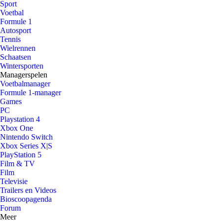
Sport
Voetbal
Formule 1
Autosport
Tennis
Wielrennen
Schaatsen
Wintersporten
Managerspelen
Voetbalmanager
Formule 1-manager
Games
PC
Playstation 4
Xbox One
Nintendo Switch
Xbox Series X|S
PlayStation 5
Film & TV
Film
Televisie
Trailers en Videos
Bioscoopagenda
Forum
Meer