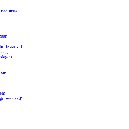
e examens
maan
bride aanval
 leeg
tslagen
ssie
eem
'gruweldaad'