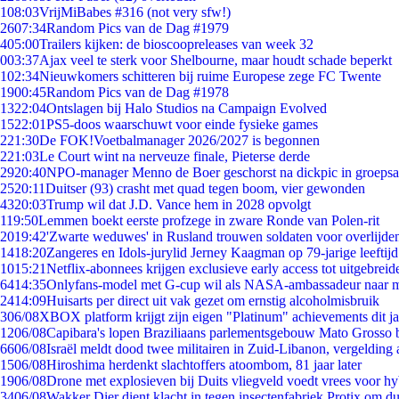
1
08:03
VrijMiBabes #316 (not very sfw!)
26
07:34
Random Pics van de Dag #1979
4
05:00
Trailers kijken: de bioscoopreleases van week 32
0
03:37
Ajax veel te sterk voor Shelbourne, maar houdt schade beperkt
1
02:34
Nieuwkomers schitteren bij ruime Europese zege FC Twente
19
00:45
Random Pics van de Dag #1978
13
22:04
Ontslagen bij Halo Studios na Campaign Evolved
15
22:01
PS5-doos waarschuwt voor einde fysieke games
2
21:30
De FOK!Voetbalmanager 2026/2027 is begonnen
2
21:03
Le Court wint na nerveuze finale, Pieterse derde
29
20:40
NPO-manager Menno de Boer geschorst na dickpic in groeps
25
20:11
Duitser (93) crasht met quad tegen boom, vier gewonden
43
20:03
Trump wil dat J.D. Vance hem in 2028 opvolgt
1
19:50
Lemmen boekt eerste profzege in zware Ronde van Polen-rit
20
19:42
'Zwarte weduwes' in Rusland trouwen soldaten voor overlijden
14
18:20
Zangeres en Idols-jurylid Jerney Kaagman op 79-jarige leeftij
10
15:21
Netflix-abonnees krijgen exclusieve early access tot uitgebreid
64
14:35
Onlyfans-model met G-cup wil als NASA-ambassadeur naar 
24
14:09
Huisarts per direct uit vak gezet om ernstig alcoholmisbruik
3
06/08
XBOX platform krijgt zijn eigen "Platinum" achievements dit ja
12
06/08
Capibara's lopen Braziliaans parlementsgebouw Mato Grosso 
66
06/08
Israël meldt dood twee militairen in Zuid-Libanon, vergeldin
15
06/08
Hiroshima herdenkt slachtoffers atoombom, 81 jaar later
19
06/08
Drone met explosieven bij Duits vliegveld voedt vrees voor hy
34
06/08
Wakker Dier dient klacht in tegen insectenfabriek Protix om 