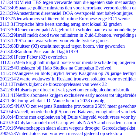
17
13:44
OM eist TBS tegen verwarde man die agenten stak met aardap
34
13:40
Spaanse politie: minstens tien voor terrorisme veroordeelden 
22
13:39
Amsterdams dierenasiel DOA overspoeld met babykonijntjes
1
13:37
Nieuwkomers schitteren bij ruime Europese zege FC Twente
21
13:31
Tropische hitte keert zondag terug met lokaal 32 graden
16
13:30
Denemarken pakt AI-gebruik in scholen aan: extra mondeling
66
13:29
Israël meldt dood twee militairen in Zuid-Libanon, vergeldin
15
13:12
PS5-doos waarschuwt voor einde fysieke games
25
13:08
Duitser (93) crasht met quad tegen boom, vier gewonden
26
13:08
Random Pics van de Dag #1979
22
13:01
Peter Faber (82) overleden
11
12:55
Meta krijgt half miljard boete voor mentale schade bij jongeren
13
12:54
Ontslagen bij Halo Studios na Campaign Evolved
14
12:19
Zangeres en Idols-jurylid Jerney Kaagman op 79-jarige leeftij
20
12:14
'Zwarte weduwes' in Rusland trouwen soldaten voor overlijden
4
12:13
Trailers kijken: de bioscoopreleases van week 32
24
12:00
Huisarts per direct uit vak gezet om ernstig alcoholmisbruik
10
11:41
Netflix-abonnees krijgen exclusieve early access tot uitgebreid
43
11:36
Trump wil dat J.D. Vance hem in 2028 opvolgt
26
10:54
NAVO zet wegens Russische provocatie 250% meer gevechtsvl
14
10:46
Accell, moederbedrijf Sparta en Batavus, vraagt uitstel van bet
19
10:44
Drone met explosieven bij Duits vliegveld voedt vrees voor hy
64
10:36
Onlyfans-model met G-cup wil als NASA-ambassadeur naar 
57
10:16
Waterschappen slaan alarm wegens droogte: Gereedschapskist
39
09:53
Vinted-foto's van vrouwen massaal gedeeld op seksfora