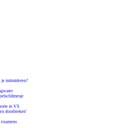
 je intimideren?
agwater
pelschilmesje
oorte in VS
pen doorbreken'
e examens