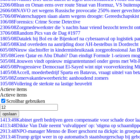
22
06/08
Iran en Oman eens over route Straat van Hormuz, VS buitensp
26
06/08
NAVO zet wegens Russische provocatie 250% meer gevechtsvl
57
06/08
Waterschappen slaan alarm wegens droogte: Gereedschapskist
1
06/08
Forensics: Crime Scene Detective
23
06/08
Zorgmedewerkster die 's nachts haar vriend bezocht terecht on
37
06/08
Random Pics van de Dag #1977
18
05/08
Datalek bij Bol en de Bijenkorf na cyberaanval op logistiek pa
34
05/08
Kind overleden na aanrijding door AH-bestelbus in Dordrecht
6
05/08
Nieuw slachtoffer in kindermisbruikzaak zorgprofessional Jan B
3
05/08
Geen Qatar en Abu Dhabi? Dan eindigt Formule 1-seizoen moge
5
05/08
Litouwen vindt opnieuw migrantentunnel onder grens met Wit-
46
05/08
Progressieve Democraat El-Sayed wint nipt voorverkiezing M
14
05/08
Accell, moederbedrijf Sparta en Batavus, vraagt uitstel van bet
5
05/08
Zomervakantieweerbericht: aanhoudend zomers
1
05/08
Vollering de sterkste na lastige heuvelrit
Actieve items
Actieve items
Scrollbar gebruiken
opslaan
14
13:49
Kabinet geeft bedrijven geen compensatie voor schade door la
41
13:48
Dikke Van Dale neemt 'vulvalippen' op: 'stigma op schaamlipp
29
13:48
NPO-manager Menno de Boer geschorst na dickpic in groeps
20
13:46
Trump grijpt weer in op automatisch staatsburgerschap bij geb