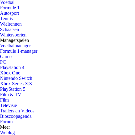
Voetbal
Formule 1
Autosport
Tennis
Wielrennen
Schaatsen
Wintersporten
Managerspelen
Voetbalmanager
Formule 1-manager
Games
PC
Playstation 4
Xbox One
Nintendo Switch
Xbox Series X|S
PlayStation 5
Film & TV
Film
Televisie
Trailers en Videos
Bioscoopagenda
Forum
Meer
Weblog