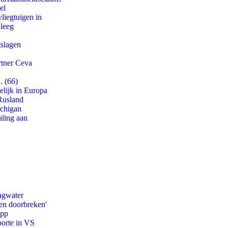
el
iegtuigen in
 leeg
tslagen
rtner Ceva
. (66)
lijk in Europa
Rusland
ichigan
aling aan
agwater
en doorbreken'
app
oorte in VS