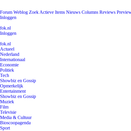
Forum
Weblog
Zoek
Actieve Items
Nieuws
Columns
Reviews
Previe
Inloggen
fok.nl
Inloggen
fok.nl
Actueel
Nederland
Internationaal
Economie
Politiek
Tech
Showbiz en Gossip
Opmerkelijk
Entertainment
Showbiz en Gossip
Muziek
Film
Televisie
Media & Cultuur
Bioscoopagenda
Sport