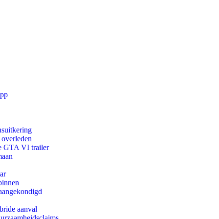
app
suitkering
d overleden
e GTA VI trailer
maan
ar
binnen
g aangekondigd
bride aanval
duurzaamheidsclaims