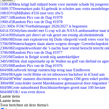
11
09:40
Meta krijgt half miljard boete voor mentale schade bij jongeren
16
09:37
Denemarken pakt AI-gebruik in scholen aan: extra mondeling
1
08:03
VrijMiBabes #316 (not very sfw!)
26
07:34
Random Pics van de Dag #1979
19
00:45
Random Pics van de Dag #1978
2
21:30
De FOK!Voetbalmanager 2026/2027 is begonnen
64
14:35
Onlyfans-model met G-cup wil als NASA-ambassadeur naar 
24
14:09
Huisarts per direct uit vak gezet om ernstig alcoholmisbruik
19
06/08
Drone met explosieven bij Duits vliegveld voedt vrees voor hy
57
06/08
Waterschappen slaan alarm wegens droogte: Gereedschapskist
23
06/08
Zorgmedewerkster die 's nachts haar vriend bezocht terecht on
37
06/08
Random Pics van de Dag #1977
21
05/08
Tanken in België wordt nóg aantrekkelijker
34
05/08
Dirk sluit supermarkt op de Wallen na golf van diefstal en agre
12
05/08
Random Pics van de Dag #1976
6
04/08
Kraftwerk brengt ruimteschip terug naar Eindhoven
20
04/08
Apple vecht Britse eis tot inbouwen backdoor in iCloud aan
85
04/08
'Witte' mannen discrimineren is volgens OM geen enkel probl
30
04/08
Ceuta-leider noemt Marokkaanse grensaanval door migranten 
6
04/08
Grote natuurbrand Boschhuizerbergen groeit naar 100 hectare
6
04/08
FOK! was even down
Laatste items
Laatste items
Toon berichten uit deze thema's