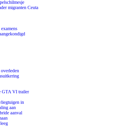
pelschilmesje
onder migranten Ceuta
e examens
g aangekondigd
d overleden
suitkering
e GTA VI trailer
iegtuigen in
aling aan
bride aanval
maan
 leeg