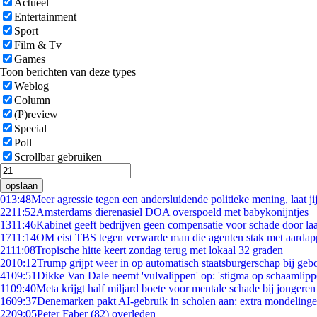
Actueel
Entertainment
Sport
Film & Tv
Games
Toon berichten van deze types
Weblog
Column
(P)review
Special
Poll
Scrollbar gebruiken
opslaan
0
13:48
Meer agressie tegen een andersluidende politieke mening, laat jij
22
11:52
Amsterdams dierenasiel DOA overspoeld met babykonijntjes
13
11:46
Kabinet geeft bedrijven geen compensatie voor schade door la
17
11:14
OM eist TBS tegen verwarde man die agenten stak met aardap
21
11:08
Tropische hitte keert zondag terug met lokaal 32 graden
20
10:12
Trump grijpt weer in op automatisch staatsburgerschap bij geb
41
09:51
Dikke Van Dale neemt 'vulvalippen' op: 'stigma op schaamlip
11
09:40
Meta krijgt half miljard boete voor mentale schade bij jongeren
16
09:37
Denemarken pakt AI-gebruik in scholen aan: extra mondeling
22
09:05
Peter Faber (82) overleden