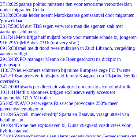
37
18:02
Spaanse politie: minstens tien voor terrorisme veroordeelden
onder migranten Ceuta
33
18:02
Ceuta-leider noemt Marokkaanse grensaanval door migranten
'gruweldaad'
23
17:58
OM eist TBS tegen verwarde man die agenten stak met
aardappelschilmesje
13
17:41
Meta krijgt half miljard boete voor mentale schade bij jongeren
9
16:29
VrijMiBabes #316 (not very sfw!)
69
15:03
Israël meldt dood twee militairen in Zuid-Libanon, vergelding
aangekondigd
29
13:48
NPO-manager Menno de Boer geschorst na dickpic in
groepsapp
1
13:37
Nieuwkomers schitteren bij ruime Europese zege FC Twente
14
12:19
Zangeres en Idols-jurylid Jerney Kaagman op 79-jarige leeftijd
overleden
24
12:00
Huisarts per direct uit vak gezet om ernstig alcoholmisbruik
10
11:41
Netflix-abonnees krijgen exclusieve early access tot
uitgebreide GTA VI trailer
26
10:54
NAVO zet wegens Russische provocatie 250% meer
gevechtsvliegtuigen in
14
10:46
Accell, moederbedrijf Sparta en Batavus, vraagt uitstel van
betaling aan
19
10:44
Drone met explosieven bij Duits vliegveld voedt vrees voor
hybride aanval
57
10:16
Waterschappen slaan alarm wegens droogte: Gereedschapskist