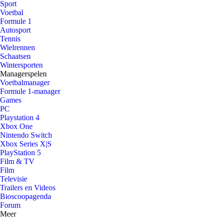
Sport
Voetbal
Formule 1
Autosport
Tennis
Wielrennen
Schaatsen
Wintersporten
Managerspelen
Voetbalmanager
Formule 1-manager
Games
PC
Playstation 4
Xbox One
Nintendo Switch
Xbox Series X|S
PlayStation 5
Film & TV
Film
Televisie
Trailers en Videos
Bioscoopagenda
Forum
Meer