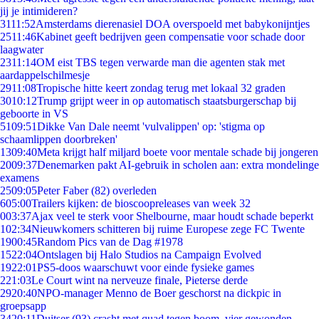
jij je intimideren?
31
11:52
Amsterdams dierenasiel DOA overspoeld met babykonijntjes
25
11:46
Kabinet geeft bedrijven geen compensatie voor schade door
laagwater
23
11:14
OM eist TBS tegen verwarde man die agenten stak met
aardappelschilmesje
29
11:08
Tropische hitte keert zondag terug met lokaal 32 graden
30
10:12
Trump grijpt weer in op automatisch staatsburgerschap bij
geboorte in VS
51
09:51
Dikke Van Dale neemt 'vulvalippen' op: 'stigma op
schaamlippen doorbreken'
13
09:40
Meta krijgt half miljard boete voor mentale schade bij jongeren
20
09:37
Denemarken pakt AI-gebruik in scholen aan: extra mondelinge
examens
25
09:05
Peter Faber (82) overleden
6
05:00
Trailers kijken: de bioscoopreleases van week 32
0
03:37
Ajax veel te sterk voor Shelbourne, maar houdt schade beperkt
1
02:34
Nieuwkomers schitteren bij ruime Europese zege FC Twente
19
00:45
Random Pics van de Dag #1978
15
22:04
Ontslagen bij Halo Studios na Campaign Evolved
19
22:01
PS5-doos waarschuwt voor einde fysieke games
2
21:03
Le Court wint na nerveuze finale, Pieterse derde
29
20:40
NPO-manager Menno de Boer geschorst na dickpic in
groepsapp
34
20:11
Duitser (93) crasht met quad tegen boom, vier gewonden