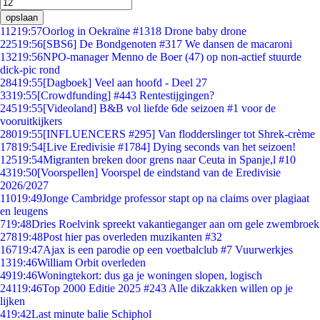
opslaan
112
19:57
Oorlog in Oekraïne #1318 Drone baby drone
225
19:56
[SBS6] De Bondgenoten #317 We dansen de macaroni
132
19:56
NPO-manager Menno de Boer (47) op non-actief stuurde
dick-pic rond
284
19:55
[Dagboek] Veel aan hoofd - Deel 27
33
19:55
[Crowdfunding] #443 Rentestijgingen?
245
19:55
[Videoland] B&B vol liefde 6de seizoen #1 voor de
vooruitkijkers
280
19:55
[INFLUENCERS #295] Van flodderslinger tot Shrek-crème
178
19:54
[Live Eredivisie #1784] Dying seconds van het seizoen!
125
19:54
Migranten breken door grens naar Ceuta in Spanje,l #10
43
19:50
[Voorspellen] Voorspel de eindstand van de Eredivisie
2026/2027
110
19:49
Jonge Cambridge professor stapt op na claims over plagiaat
en leugens
7
19:48
Dries Roelvink spreekt vakantieganger aan om gele zwembroek
278
19:48
Post hier pas overleden muzikanten #32
167
19:47
Ajax is een parodie op een voetbalclub #7 Vuurwerkjes
13
19:46
William Orbit overleden
49
19:46
Woningtekort: dus ga je woningen slopen, logisch
241
19:46
Top 2000 Editie 2025 #243 Alle dikzakken willen op je
lijken
4
19:42
Last minute balie Schiphol