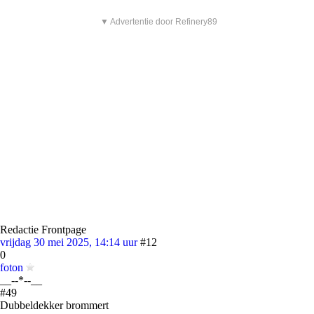
▼ Advertentie door Refinery89
Redactie Frontpage
vrijdag 30 mei 2025, 14:14 uur
#12
0
foton
__--*--__
#49
Dubbeldekker brommert