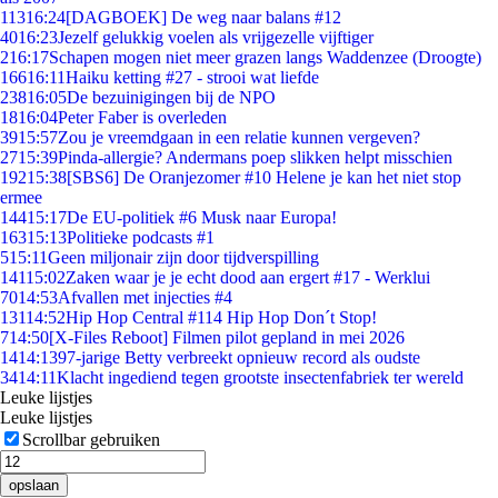
113
16:24
[DAGBOEK] De weg naar balans #12
40
16:23
Jezelf gelukkig voelen als vrijgezelle vijftiger
2
16:17
Schapen mogen niet meer grazen langs Waddenzee (Droogte)
166
16:11
Haiku ketting #27 - strooi wat liefde
238
16:05
De bezuinigingen bij de NPO
18
16:04
Peter Faber is overleden
39
15:57
Zou je vreemdgaan in een relatie kunnen vergeven?
27
15:39
Pinda-allergie? Andermans poep slikken helpt misschien
192
15:38
[SBS6] De Oranjezomer #10 Helene je kan het niet stop
ermee
144
15:17
De EU-politiek #6 Musk naar Europa!
163
15:13
Politieke podcasts #1
5
15:11
Geen miljonair zijn door tijdverspilling
141
15:02
Zaken waar je je echt dood aan ergert #17 - Werklui
70
14:53
Afvallen met injecties #4
131
14:52
Hip Hop Central #114 Hip Hop Don´t Stop!
7
14:50
[X-Files Reboot] Filmen pilot gepland in mei 2026
14
14:13
97-jarige Betty verbreekt opnieuw record als oudste
34
14:11
Klacht ingediend tegen grootste insectenfabriek ter wereld
Leuke lijstjes
Leuke lijstjes
Scrollbar gebruiken
opslaan