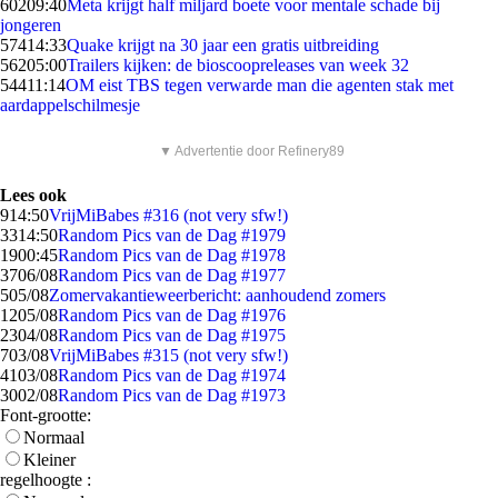
602
09:40
Meta krijgt half miljard boete voor mentale schade bij
jongeren
574
14:33
Quake krijgt na 30 jaar een gratis uitbreiding
562
05:00
Trailers kijken: de bioscoopreleases van week 32
544
11:14
OM eist TBS tegen verwarde man die agenten stak met
aardappelschilmesje
▼ Advertentie door Refinery89
Lees ook
9
14:50
VrijMiBabes #316 (not very sfw!)
33
14:50
Random Pics van de Dag #1979
19
00:45
Random Pics van de Dag #1978
37
06/08
Random Pics van de Dag #1977
5
05/08
Zomervakantieweerbericht: aanhoudend zomers
12
05/08
Random Pics van de Dag #1976
23
04/08
Random Pics van de Dag #1975
7
03/08
VrijMiBabes #315 (not very sfw!)
41
03/08
Random Pics van de Dag #1974
30
02/08
Random Pics van de Dag #1973
Font-grootte:
Normaal
Kleiner
regelhoogte :