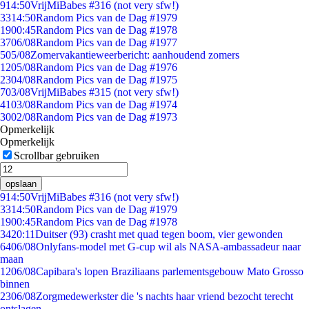
9
14:50
VrijMiBabes #316 (not very sfw!)
33
14:50
Random Pics van de Dag #1979
19
00:45
Random Pics van de Dag #1978
37
06/08
Random Pics van de Dag #1977
5
05/08
Zomervakantieweerbericht: aanhoudend zomers
12
05/08
Random Pics van de Dag #1976
23
04/08
Random Pics van de Dag #1975
7
03/08
VrijMiBabes #315 (not very sfw!)
41
03/08
Random Pics van de Dag #1974
30
02/08
Random Pics van de Dag #1973
Opmerkelijk
Opmerkelijk
Scrollbar gebruiken
opslaan
9
14:50
VrijMiBabes #316 (not very sfw!)
33
14:50
Random Pics van de Dag #1979
19
00:45
Random Pics van de Dag #1978
34
20:11
Duitser (93) crasht met quad tegen boom, vier gewonden
64
06/08
Onlyfans-model met G-cup wil als NASA-ambassadeur naar
maan
12
06/08
Capibara's lopen Braziliaans parlementsgebouw Mato Grosso
binnen
23
06/08
Zorgmedewerkster die 's nachts haar vriend bezocht terecht
ontslagen