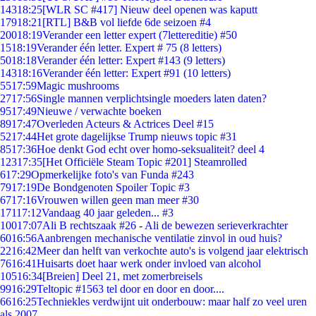
143
18:25
[WLR SC #417] Nieuw deel openen was kaputt
179
18:21
[RTL] B&B vol liefde 6de seizoen #4
200
18:19
Verander een letter expert (7lettereditie) #50
15
18:19
Verander één letter. Expert # 75 (8 letters)
50
18:18
Verander één letter: Expert #143 (9 letters)
143
18:16
Verander één letter: Expert #91 (10 letters)
55
17:59
Magic mushrooms
27
17:56
Single mannen verplichtsingle moeders laten daten?
95
17:49
Nieuwe / verwachte boeken
89
17:47
Overleden Acteurs & Actrices Deel #15
52
17:44
Het grote dagelijkse Trump nieuws topic #31
85
17:36
Hoe denkt God echt over homo-seksualiteit? deel 4
123
17:35
[Het Officiële Steam Topic #201] Steamrolled
6
17:29
Opmerkelijke foto's van Funda #243
79
17:19
De Bondgenoten Spoiler Topic #3
67
17:16
Vrouwen willen geen man meer #30
171
17:12
Vandaag 40 jaar geleden... #3
100
17:07
Ali B rechtszaak #26 - Ali de bewezen serieverkrachter
60
16:56
Aanbrengen mechanische ventilatie zinvol in oud huis?
22
16:42
Meer dan helft van verkochte auto's is volgend jaar elektrisch
76
16:41
Huisarts doet haar werk onder invloed van alcohol
105
16:34
[Breien] Deel 21, met zomerbreisels
99
16:29
Teltopic #1563 tel door en door en door....
66
16:25
Techniekles verdwijnt uit onderbouw: maar half zo veel uren
als 2007