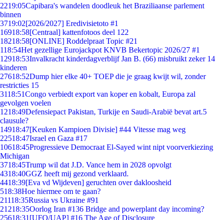
22
19:05
Capibara's wandelen doodleuk het Braziliaanse parlement
binnen
37
19:02
[2026/2027] Eredivisietoto #1
169
18:58
[Centraal] kattenfotoos deel 122
182
18:58
[ONLINE] Roddelpraat Topic #21
1
18:54
Het gezellige Eurojackpot KNVB Bekertopic 2026/27 #1
129
18:53
Invalkracht kinderdagverblijf Jan B. (66) misbruikt zeker 14
kinderen
276
18:52
Dump hier elke 40+ TOEP die je graag kwijt wil, zonder
restricties 15
31
18:51
Congo verbiedt export van koper en kobalt, Europa zal
gevolgen voelen
12
18:49
Defensiepact Pakistan, Turkije en Saudi-Arabië bevat art.5
clausule?
149
18:47
[Keuken Kampioen Divisie] #44 Vitesse mag weg
225
18:47
Israel en Gaza #17
106
18:45
Progressieve Democraat El-Sayed wint nipt voorverkiezing
Michigan
37
18:45
Trump wil dat J.D. Vance hem in 2028 opvolgt
43
18:40
GGZ heeft mij gezond verklaard.
44
18:39
[Eva vd Wijdeven] geruchten over dakloosheid
5
18:38
Hoe hiermee om te gaan?
211
18:35
Russia vs Ukraine #91
212
18:35
Oorlog Iran #136 Bridge and powerplant day incoming?
256
18:31
[UFO/UAP] #16 The Age of Disclosure