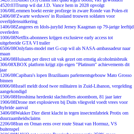
45
20:03
Trump wil dat J.D. Vance hem in 2028 opvolgt
1
06/08
Lemmen boekt eerste profzege in zware Ronde van Polen-rit
24
06/08
'Zwarte weduwes' in Rusland trouwen soldaten voor
overlijdensuitkering
14
06/08
Zangeres en Idols-jurylid Jerney Kaagman op 79-jarige leeftijd
overleden
10
06/08
Netflix-abonnees krijgen exclusieve early access tot
uitgebreide GTA VI trailer
65
06/08
Onlyfans-model met G-cup wil als NASA-ambassadeur naar
maan
24
06/08
Huisarts per direct uit vak gezet om ernstig alcoholmisbruik
3
06/08
XBOX platform krijgt zijn eigen "Platinum" achievements dit
jaar
12
06/08
Capibara's lopen Braziliaans parlementsgebouw Mato Grosso
binnen
69
06/08
Israël meldt dood twee militairen in Zuid-Libanon, vergelding
aangekondigd
15
06/08
Hiroshima herdenkt slachtoffers atoombom, 81 jaar later
19
06/08
Drone met explosieven bij Duits vliegveld voedt vrees voor
hybride aanval
34
06/08
Wakker Dier dient klacht in tegen insectenfabriek Protix om
duurzaamheidsclaims
22
06/08
Iran en Oman eens over route Straat van Hormuz, VS
buitenspel