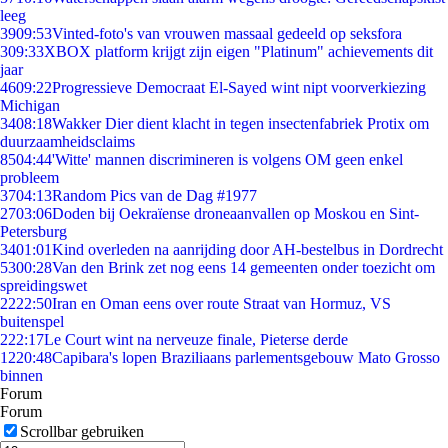
leeg
39
09:53
Vinted-foto's van vrouwen massaal gedeeld op seksfora
3
09:33
XBOX platform krijgt zijn eigen "Platinum" achievements dit
jaar
46
09:22
Progressieve Democraat El-Sayed wint nipt voorverkiezing
Michigan
34
08:18
Wakker Dier dient klacht in tegen insectenfabriek Protix om
duurzaamheidsclaims
85
04:44
'Witte' mannen discrimineren is volgens OM geen enkel
probleem
37
04:13
Random Pics van de Dag #1977
27
03:06
Doden bij Oekraïense droneaanvallen op Moskou en Sint-
Petersburg
34
01:01
Kind overleden na aanrijding door AH-bestelbus in Dordrecht
53
00:28
Van den Brink zet nog eens 14 gemeenten onder toezicht om
spreidingswet
22
22:50
Iran en Oman eens over route Straat van Hormuz, VS
buitenspel
2
22:17
Le Court wint na nerveuze finale, Pieterse derde
12
20:48
Capibara's lopen Braziliaans parlementsgebouw Mato Grosso
binnen
Forum
Forum
Scrollbar gebruiken