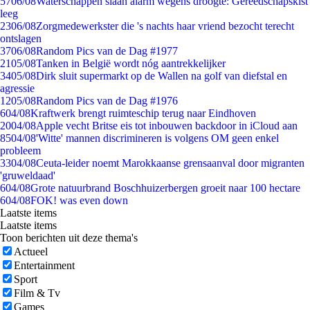
57
06/08
Waterschappen slaan alarm wegens droogte: Gereedschapskist
leeg
23
06/08
Zorgmedewerkster die 's nachts haar vriend bezocht terecht
ontslagen
37
06/08
Random Pics van de Dag #1977
21
05/08
Tanken in België wordt nóg aantrekkelijker
34
05/08
Dirk sluit supermarkt op de Wallen na golf van diefstal en
agressie
12
05/08
Random Pics van de Dag #1976
6
04/08
Kraftwerk brengt ruimteschip terug naar Eindhoven
20
04/08
Apple vecht Britse eis tot inbouwen backdoor in iCloud aan
85
04/08
'Witte' mannen discrimineren is volgens OM geen enkel
probleem
33
04/08
Ceuta-leider noemt Marokkaanse grensaanval door migranten
'gruweldaad'
6
04/08
Grote natuurbrand Boschhuizerbergen groeit naar 100 hectare
6
04/08
FOK! was even down
Laatste items
Laatste items
Toon berichten uit deze thema's
Actueel
Entertainment
Sport
Film & Tv
Games