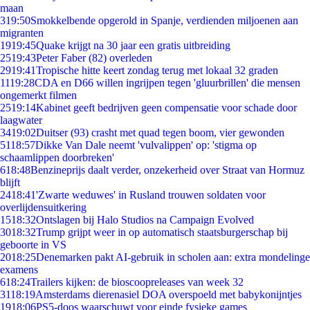
maan
3
19:50
Smokkelbende opgerold in Spanje, verdienden miljoenen aan
migranten
19
19:45
Quake krijgt na 30 jaar een gratis uitbreiding
25
19:43
Peter Faber (82) overleden
29
19:41
Tropische hitte keert zondag terug met lokaal 32 graden
11
19:28
CDA en D66 willen ingrijpen tegen 'gluurbrillen' die mensen
ongemerkt filmen
25
19:14
Kabinet geeft bedrijven geen compensatie voor schade door
laagwater
34
19:02
Duitser (93) crasht met quad tegen boom, vier gewonden
51
18:57
Dikke Van Dale neemt 'vulvalippen' op: 'stigma op
schaamlippen doorbreken'
6
18:48
Benzineprijs daalt verder, onzekerheid over Straat van Hormuz
blijft
24
18:41
'Zwarte weduwes' in Rusland trouwen soldaten voor
overlijdensuitkering
15
18:32
Ontslagen bij Halo Studios na Campaign Evolved
30
18:32
Trump grijpt weer in op automatisch staatsburgerschap bij
geboorte in VS
20
18:25
Denemarken pakt AI-gebruik in scholen aan: extra mondelinge
examens
6
18:24
Trailers kijken: de bioscoopreleases van week 32
31
18:19
Amsterdams dierenasiel DOA overspoeld met babykonijntjes
19
18:06
PS5-doos waarschuwt voor einde fysieke games