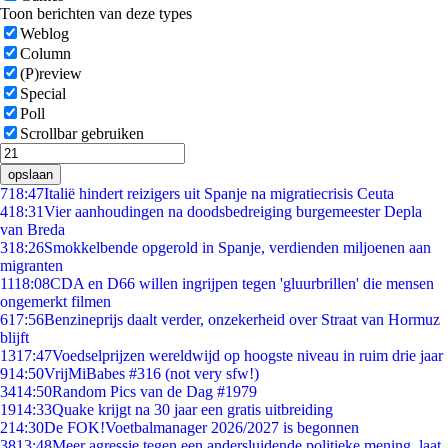
Toon berichten van deze types
Weblog
Column
(P)review
Special
Poll
Scrollbar gebruiken
opslaan
7
18:47
Italië hindert reizigers uit Spanje na migratiecrisis Ceuta
4
18:31
Vier aanhoudingen na doodsbedreiging burgemeester Depla
van Breda
3
18:26
Smokkelbende opgerold in Spanje, verdienden miljoenen aan
migranten
11
18:08
CDA en D66 willen ingrijpen tegen 'gluurbrillen' die mensen
ongemerkt filmen
6
17:56
Benzineprijs daalt verder, onzekerheid over Straat van Hormuz
blijft
13
17:47
Voedselprijzen wereldwijd op hoogste niveau in ruim drie jaar
9
14:50
VrijMiBabes #316 (not very sfw!)
34
14:50
Random Pics van de Dag #1979
19
14:33
Quake krijgt na 30 jaar een gratis uitbreiding
2
14:30
De FOK!Voetbalmanager 2026/2027 is begonnen
38
13:48
Meer agressie tegen een andersluidende politieke mening, laat