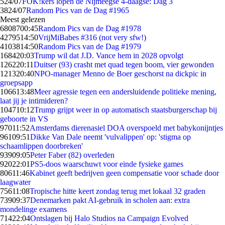
5
24/07
FOK!kers lopen de Nijmeegse 4-daagse: Dag 3
38
24/07
Random Pics van de Dag #1965
Meest gelezen
68087
00:45
Random Pics van de Dag #1978
42795
14:50
VrijMiBabes #316 (not very sfw!)
41038
14:50
Random Pics van de Dag #1979
1684
20:03
Trump wil dat J.D. Vance hem in 2028 opvolgt
1262
20:11
Duitser (93) crasht met quad tegen boom, vier gewonden
1213
20:40
NPO-manager Menno de Boer geschorst na dickpic in
groepsapp
1066
13:48
Meer agressie tegen een andersluidende politieke mening,
laat jij je intimideren?
1047
10:12
Trump grijpt weer in op automatisch staatsburgerschap bij
geboorte in VS
970
11:52
Amsterdams dierenasiel DOA overspoeld met babykonijntjes
961
09:51
Dikke Van Dale neemt 'vulvalippen' op: 'stigma op
schaamlippen doorbreken'
939
09:05
Peter Faber (82) overleden
920
22:01
PS5-doos waarschuwt voor einde fysieke games
806
11:46
Kabinet geeft bedrijven geen compensatie voor schade door
laagwater
756
11:08
Tropische hitte keert zondag terug met lokaal 32 graden
739
09:37
Denemarken pakt AI-gebruik in scholen aan: extra
mondelinge examens
714
22:04
Ontslagen bij Halo Studios na Campaign Evolved