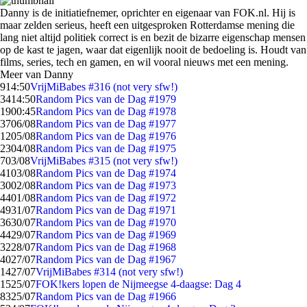
Danny is de initiatiefnemer, oprichter en eigenaar van FOK.nl. Hij is
maar zelden serieus, heeft een uitgesproken Rotterdamse mening die
lang niet altijd politiek correct is en bezit de bizarre eigenschap mensen
op de kast te jagen, waar dat eigenlijk nooit de bedoeling is. Houdt van
films, series, tech en gamen, en wil vooral nieuws met een mening.
Meer van Danny
9
14:50
VrijMiBabes #316 (not very sfw!)
34
14:50
Random Pics van de Dag #1979
19
00:45
Random Pics van de Dag #1978
37
06/08
Random Pics van de Dag #1977
12
05/08
Random Pics van de Dag #1976
23
04/08
Random Pics van de Dag #1975
7
03/08
VrijMiBabes #315 (not very sfw!)
41
03/08
Random Pics van de Dag #1974
30
02/08
Random Pics van de Dag #1973
44
01/08
Random Pics van de Dag #1972
49
31/07
Random Pics van de Dag #1971
36
30/07
Random Pics van de Dag #1970
44
29/07
Random Pics van de Dag #1969
32
28/07
Random Pics van de Dag #1968
40
27/07
Random Pics van de Dag #1967
14
27/07
VrijMiBabes #314 (not very sfw!)
15
25/07
FOK!kers lopen de Nijmeegse 4-daagse: Dag 4
83
25/07
Random Pics van de Dag #1966