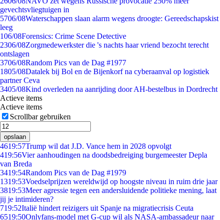
26
06/08
NAVO zet wegens Russische provocatie 250% meer
gevechtsvliegtuigen in
57
06/08
Waterschappen slaan alarm wegens droogte: Gereedschapskist
leeg
1
06/08
Forensics: Crime Scene Detective
23
06/08
Zorgmedewerkster die 's nachts haar vriend bezocht terecht
ontslagen
37
06/08
Random Pics van de Dag #1977
18
05/08
Datalek bij Bol en de Bijenkorf na cyberaanval op logistiek
partner Ceva
34
05/08
Kind overleden na aanrijding door AH-bestelbus in Dordrecht
Actieve items
Actieve items
Scrollbar gebruiken
opslaan
46
19:57
Trump wil dat J.D. Vance hem in 2028 opvolgt
4
19:56
Vier aanhoudingen na doodsbedreiging burgemeester Depla
van Breda
34
19:54
Random Pics van de Dag #1979
13
19:53
Voedselprijzen wereldwijd op hoogste niveau in ruim drie jaar
38
19:53
Meer agressie tegen een andersluidende politieke mening, laat
jij je intimideren?
7
19:52
Italië hindert reizigers uit Spanje na migratiecrisis Ceuta
65
19:50
Onlyfans-model met G-cup wil als NASA-ambassadeur naar