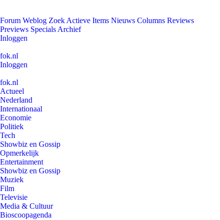
Forum
Weblog
Zoek
Actieve Items
Nieuws
Columns
Reviews
Previews
Specials
Archief
Inloggen
fok.nl
Inloggen
fok.nl
Actueel
Nederland
Internationaal
Economie
Politiek
Tech
Showbiz en Gossip
Opmerkelijk
Entertainment
Showbiz en Gossip
Muziek
Film
Televisie
Media & Cultuur
Bioscoopagenda