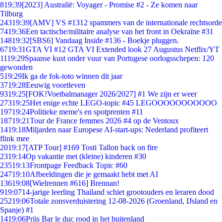
8
19:39
[2023] Australië: Voyager - Promise #2 - Ze komen naar
Tilburg
243
19:39
[AMV] VS #1312 spammers van de internationale rechtsorde
74
19:36
Een tactische/militaire analyse van het front in Oekraïne #31
148
19:32
[SBS6] Vandaag Inside #136 - Boekje pluggen.
67
19:31
GTA VI #12 GTA VI Extended look 27 Augustus Netflix/YT
11
19:29
Spaanse kust onder vuur van Portugese oorlogsschepen: 120
gewonden
5
19:29
Ik ga de fok-toto winnen dit jaar
37
19:28
Eeuwig voortleven
93
19:25
[FOK!Voetbalmanager 2026/2027] #1 We zijn er weer
273
19:25
Het enige echte LEGO-topic #45 LEGOOOOOOOOOOO
197
19:24
Politieke meme's en spotprenten #11
187
19:21
Tour de France femmes 2026 #4 op de Ventoux
14
19:18
Miljarden naar Europese AI-start-ups: Nederland profiteert
flink mee
20
19:17
[ATP Tour] #169 Tosti Tallon back on fire
23
19:14
Op vakantie met (kleine) kinderen #30
235
19:13
Frontpage Feedback Topic #60
247
19:10
Afbeeldingen die je gemaakt hebt met AI
136
19:08
[Wielrennen #616] Brennan!
9
19:07
14-jarige leerling Thailand schiet grootouders en leraren dood
252
19:06
Totale zonsverduistering 12-08-2026 (Groenland, IJsland en
Spanje) #1
14
19:06
Prijs Bar le duc rood in het buitenland