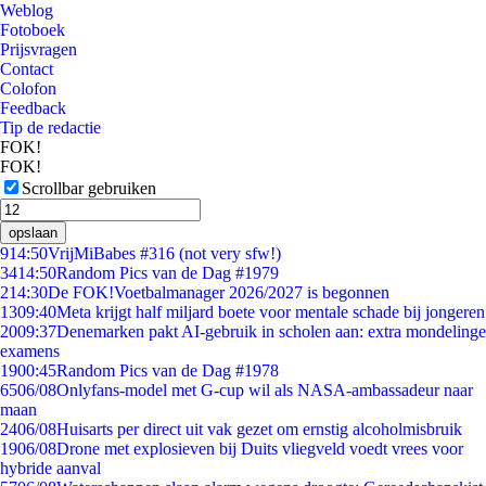
Weblog
Fotoboek
Prijsvragen
Contact
Colofon
Feedback
Tip de redactie
FOK!
FOK!
Scrollbar gebruiken
opslaan
9
14:50
VrijMiBabes #316 (not very sfw!)
34
14:50
Random Pics van de Dag #1979
2
14:30
De FOK!Voetbalmanager 2026/2027 is begonnen
13
09:40
Meta krijgt half miljard boete voor mentale schade bij jongeren
20
09:37
Denemarken pakt AI-gebruik in scholen aan: extra mondelinge
examens
19
00:45
Random Pics van de Dag #1978
65
06/08
Onlyfans-model met G-cup wil als NASA-ambassadeur naar
maan
24
06/08
Huisarts per direct uit vak gezet om ernstig alcoholmisbruik
19
06/08
Drone met explosieven bij Duits vliegveld voedt vrees voor
hybride aanval