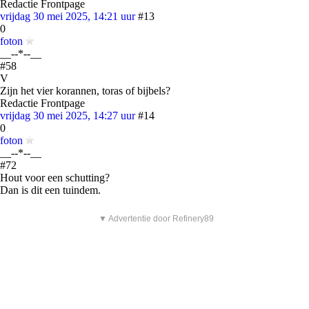
Redactie Frontpage
vrijdag 30 mei 2025, 14:21 uur
#13
0
foton
__--*--__
#58
V
Zijn het vier korannen, toras of bijbels?
Redactie Frontpage
vrijdag 30 mei 2025, 14:27 uur
#14
0
foton
__--*--__
#72
Hout voor een schutting?
Dan is dit een tuindem.
▼ Advertentie door Refinery89