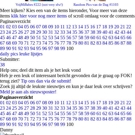
VrijMiBabes #222 (not very sfw!)
Random Pics van de Dag #1103
Meer kijken? Kies een van de items hieronder, Voor meer van deze
items
klik hier voor nog meer items
of scroll omlaag voor de comments
Paginaoverzicht
01
02
03
04
05
06
07
08
09
10
11
12
13
14
15
16
17
18
19
20
21
22
23
24
25
26
27
28
29
30
31
32
33
34
35
36
37
38
39
40
41
42
43
44
45
46
47
48
49
50
51
52
53
54
55
56
57
58
59
60
61
62
63
64
65
66
67
68
69
70
71
72
73
74
75
76
77
78
79
80
81
82
83
84
85
86
87
88
89
90
91
92
93
94
95
96
97
98
99
100
daily pics
leuke lijstjes
Submitter:
38
Help ons; deel dit item als je het leuk vond
Heb je een leuk of interessant bericht gevonden dat je graag op FOK!
terug ziet?
Tip ons dan via de submit!
Zoek jij altijd de leukste nieuwtjes en kun je daar leuk over schrijven?
Meld je aan als nieuwsposter!
Paginaoverzicht
01
02
03
04
05
06
07
08
09
10
11
12
13
14
15
16
17
18
19
20
21
22
23
24
25
26
27
28
29
30
31
32
33
34
35
36
37
38
39
40
41
42
43
44
45
46
47
48
49
50
51
52
53
54
55
56
57
58
59
60
61
62
63
64
65
66
67
68
69
70
71
72
73
74
75
76
77
78
79
80
81
82
83
84
85
86
87
88
89
90
91
92
93
94
95
96
97
98
99
100
Danny