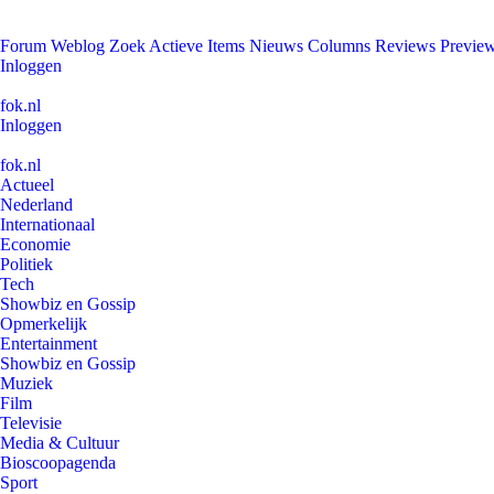
Forum
Weblog
Zoek
Actieve Items
Nieuws
Columns
Reviews
Previe
Inloggen
fok.nl
Inloggen
fok.nl
Actueel
Nederland
Internationaal
Economie
Politiek
Tech
Showbiz en Gossip
Opmerkelijk
Entertainment
Showbiz en Gossip
Muziek
Film
Televisie
Media & Cultuur
Bioscoopagenda
Sport