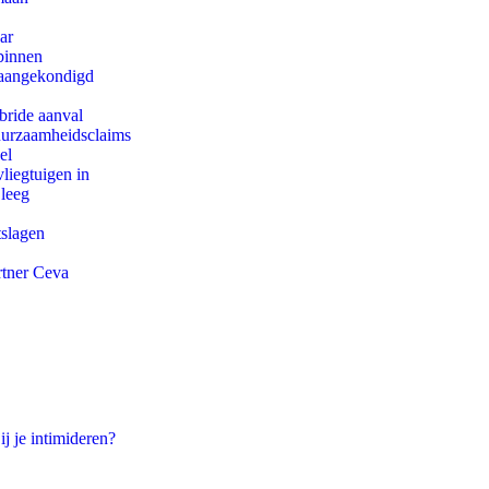
ar
binnen
g aangekondigd
bride aanval
duurzaamheidsclaims
el
iegtuigen in
 leeg
tslagen
rtner Ceva
ij je intimideren?