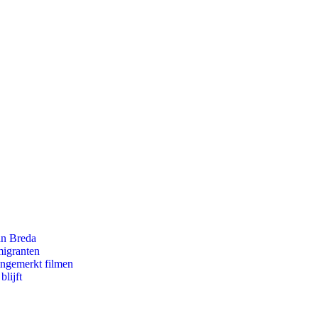
an Breda
migranten
ongemerkt filmen
lijft