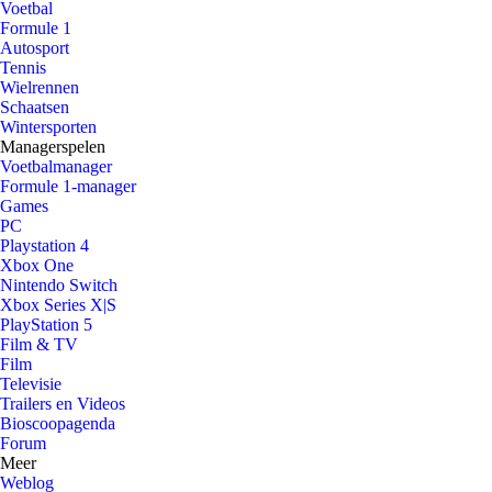
Voetbal
Formule 1
Autosport
Tennis
Wielrennen
Schaatsen
Wintersporten
Managerspelen
Voetbalmanager
Formule 1-manager
Games
PC
Playstation 4
Xbox One
Nintendo Switch
Xbox Series X|S
PlayStation 5
Film & TV
Film
Televisie
Trailers en Videos
Bioscoopagenda
Forum
Meer
Weblog