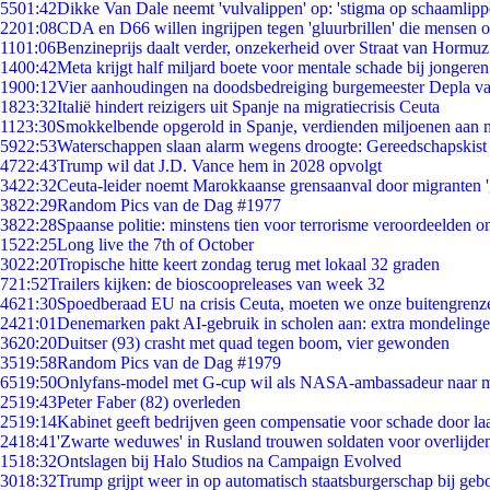
55
01:42
Dikke Van Dale neemt 'vulvalippen' op: 'stigma op schaamlip
22
01:08
CDA en D66 willen ingrijpen tegen 'gluurbrillen' die mensen 
11
01:06
Benzineprijs daalt verder, onzekerheid over Straat van Hormuz 
14
00:42
Meta krijgt half miljard boete voor mentale schade bij jongeren
19
00:12
Vier aanhoudingen na doodsbedreiging burgemeester Depla v
18
23:32
Italië hindert reizigers uit Spanje na migratiecrisis Ceuta
11
23:30
Smokkelbende opgerold in Spanje, verdienden miljoenen aan 
59
22:53
Waterschappen slaan alarm wegens droogte: Gereedschapskist
47
22:43
Trump wil dat J.D. Vance hem in 2028 opvolgt
34
22:32
Ceuta-leider noemt Marokkaanse grensaanval door migranten 
38
22:29
Random Pics van de Dag #1977
38
22:28
Spaanse politie: minstens tien voor terrorisme veroordeelden 
15
22:25
Long live the 7th of October
30
22:20
Tropische hitte keert zondag terug met lokaal 32 graden
7
21:52
Trailers kijken: de bioscoopreleases van week 32
46
21:30
Spoedberaad EU na crisis Ceuta, moeten we onze buitengrenz
24
21:01
Denemarken pakt AI-gebruik in scholen aan: extra mondeling
36
20:20
Duitser (93) crasht met quad tegen boom, vier gewonden
35
19:58
Random Pics van de Dag #1979
65
19:50
Onlyfans-model met G-cup wil als NASA-ambassadeur naar 
25
19:43
Peter Faber (82) overleden
25
19:14
Kabinet geeft bedrijven geen compensatie voor schade door la
24
18:41
'Zwarte weduwes' in Rusland trouwen soldaten voor overlijden
15
18:32
Ontslagen bij Halo Studios na Campaign Evolved
30
18:32
Trump grijpt weer in op automatisch staatsburgerschap bij geb