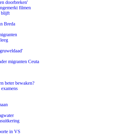
pen doorbreken'
ongemerkt filmen
blijft
an Breda
migranten
 leeg
'gruweldaad'
onder migranten Ceuta
en beter bewaken?
e examens
maan
agwater
suitkering
oorte in VS