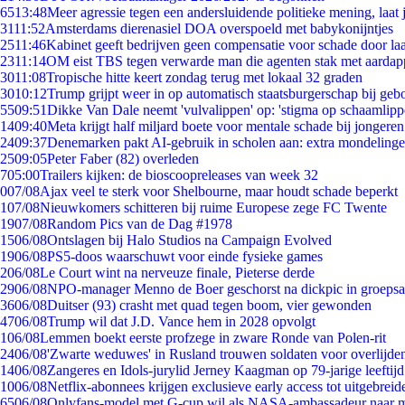
65
13:48
Meer agressie tegen een andersluidende politieke mening, laat j
31
11:52
Amsterdams dierenasiel DOA overspoeld met babykonijntjes
25
11:46
Kabinet geeft bedrijven geen compensatie voor schade door la
23
11:14
OM eist TBS tegen verwarde man die agenten stak met aardap
30
11:08
Tropische hitte keert zondag terug met lokaal 32 graden
30
10:12
Trump grijpt weer in op automatisch staatsburgerschap bij geb
55
09:51
Dikke Van Dale neemt 'vulvalippen' op: 'stigma op schaamlip
14
09:40
Meta krijgt half miljard boete voor mentale schade bij jongeren
24
09:37
Denemarken pakt AI-gebruik in scholen aan: extra mondeling
25
09:05
Peter Faber (82) overleden
7
05:00
Trailers kijken: de bioscoopreleases van week 32
0
07/08
Ajax veel te sterk voor Shelbourne, maar houdt schade beperkt
1
07/08
Nieuwkomers schitteren bij ruime Europese zege FC Twente
19
07/08
Random Pics van de Dag #1978
15
06/08
Ontslagen bij Halo Studios na Campaign Evolved
19
06/08
PS5-doos waarschuwt voor einde fysieke games
2
06/08
Le Court wint na nerveuze finale, Pieterse derde
29
06/08
NPO-manager Menno de Boer geschorst na dickpic in groeps
36
06/08
Duitser (93) crasht met quad tegen boom, vier gewonden
47
06/08
Trump wil dat J.D. Vance hem in 2028 opvolgt
1
06/08
Lemmen boekt eerste profzege in zware Ronde van Polen-rit
24
06/08
'Zwarte weduwes' in Rusland trouwen soldaten voor overlijden
14
06/08
Zangeres en Idols-jurylid Jerney Kaagman op 79-jarige leeftij
10
06/08
Netflix-abonnees krijgen exclusieve early access tot uitgebreid
65
06/08
Onlyfans-model met G-cup wil als NASA-ambassadeur naar 