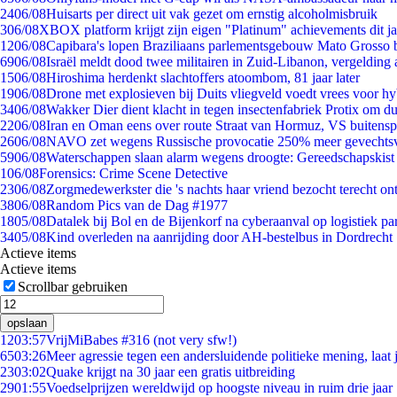
24
06/08
Huisarts per direct uit vak gezet om ernstig alcoholmisbruik
3
06/08
XBOX platform krijgt zijn eigen "Platinum" achievements dit ja
12
06/08
Capibara's lopen Braziliaans parlementsgebouw Mato Grosso 
69
06/08
Israël meldt dood twee militairen in Zuid-Libanon, vergeldin
15
06/08
Hiroshima herdenkt slachtoffers atoombom, 81 jaar later
19
06/08
Drone met explosieven bij Duits vliegveld voedt vrees voor hy
34
06/08
Wakker Dier dient klacht in tegen insectenfabriek Protix om 
22
06/08
Iran en Oman eens over route Straat van Hormuz, VS buitensp
26
06/08
NAVO zet wegens Russische provocatie 250% meer gevechtsvl
59
06/08
Waterschappen slaan alarm wegens droogte: Gereedschapskist
1
06/08
Forensics: Crime Scene Detective
23
06/08
Zorgmedewerkster die 's nachts haar vriend bezocht terecht on
38
06/08
Random Pics van de Dag #1977
18
05/08
Datalek bij Bol en de Bijenkorf na cyberaanval op logistiek pa
34
05/08
Kind overleden na aanrijding door AH-bestelbus in Dordrecht
Actieve items
Actieve items
Scrollbar gebruiken
opslaan
12
03:57
VrijMiBabes #316 (not very sfw!)
65
03:26
Meer agressie tegen een andersluidende politieke mening, laat j
23
03:02
Quake krijgt na 30 jaar een gratis uitbreiding
29
01:55
Voedselprijzen wereldwijd op hoogste niveau in ruim drie jaar