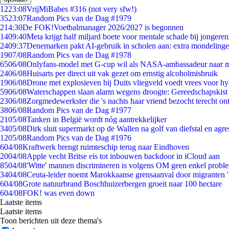
12
23:08
VrijMiBabes #316 (not very sfw!)
35
23:07
Random Pics van de Dag #1979
2
14:30
De FOK!Voetbalmanager 2026/2027 is begonnen
14
09:40
Meta krijgt half miljard boete voor mentale schade bij jongeren
24
09:37
Denemarken pakt AI-gebruik in scholen aan: extra mondeling
19
07/08
Random Pics van de Dag #1978
65
06/08
Onlyfans-model met G-cup wil als NASA-ambassadeur naar 
24
06/08
Huisarts per direct uit vak gezet om ernstig alcoholmisbruik
19
06/08
Drone met explosieven bij Duits vliegveld voedt vrees voor hy
59
06/08
Waterschappen slaan alarm wegens droogte: Gereedschapskist
23
06/08
Zorgmedewerkster die 's nachts haar vriend bezocht terecht on
38
06/08
Random Pics van de Dag #1977
21
05/08
Tanken in België wordt nóg aantrekkelijker
34
05/08
Dirk sluit supermarkt op de Wallen na golf van diefstal en agre
12
05/08
Random Pics van de Dag #1976
6
04/08
Kraftwerk brengt ruimteschip terug naar Eindhoven
20
04/08
Apple vecht Britse eis tot inbouwen backdoor in iCloud aan
85
04/08
'Witte' mannen discrimineren is volgens OM geen enkel probl
34
04/08
Ceuta-leider noemt Marokkaanse grensaanval door migranten 
6
04/08
Grote natuurbrand Boschhuizerbergen groeit naar 100 hectare
6
04/08
FOK! was even down
Laatste items
Laatste items
Toon berichten uit deze thema's