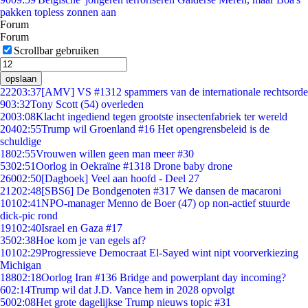
pakken topless zonnen aan
Forum
Forum
Scrollbar gebruiken
opslaan
222
03:37
[AMV] VS #1312 spammers van de internationale rechtsorde
9
03:32
Tony Scott (54) overleden
20
03:08
Klacht ingediend tegen grootste insectenfabriek ter wereld
204
02:55
Trump wil Groenland #16 Het opengrensbeleid is de
schuldige
18
02:55
Vrouwen willen geen man meer #30
53
02:51
Oorlog in Oekraïne #1318 Drone baby drone
260
02:50
[Dagboek] Veel aan hoofd - Deel 27
212
02:48
[SBS6] De Bondgenoten #317 We dansen de macaroni
101
02:41
NPO-manager Menno de Boer (47) op non-actief stuurde
dick-pic rond
191
02:40
Israel en Gaza #17
35
02:38
Hoe kom je van egels af?
101
02:29
Progressieve Democraat El-Sayed wint nipt voorverkiezing
Michigan
188
02:18
Oorlog Iran #136 Bridge and powerplant day incoming?
6
02:14
Trump wil dat J.D. Vance hem in 2028 opvolgt
50
02:08
Het grote dagelijkse Trump nieuws topic #31