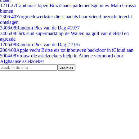
12
11:27
Capibara's lopen Braziliaans parlementsgebouw Mato Grosso
binnen
23
06:40
Zorgmedewerkster die 's nachts haar vriend bezocht terecht
ontslagen
33
06/08
Random Pics van de Dag #1977
34
05/08
Dirk sluit supermarkt op de Wallen na golf van diefstal en
agressie
12
05/08
Random Pics van de Dag #1976
20
04/08
Apple vecht Britse eis tot inbouwen backdoor in iCloud aan
59
04/08
Vrouw die asielzoekers hielp in Athene vermoord door
Afghaanse asielzoeker