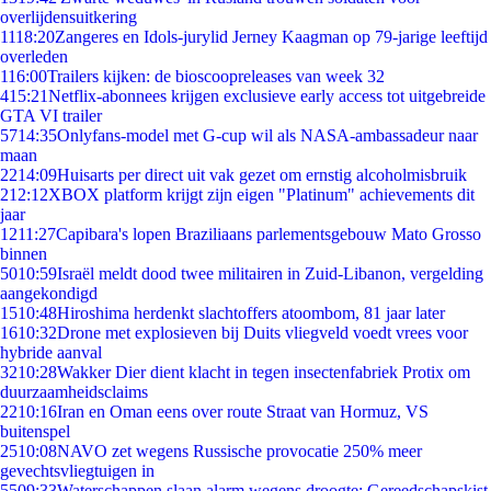
overlijdensuitkering
11
18:20
Zangeres en Idols-jurylid Jerney Kaagman op 79-jarige leeftijd
overleden
1
16:00
Trailers kijken: de bioscoopreleases van week 32
4
15:21
Netflix-abonnees krijgen exclusieve early access tot uitgebreide
GTA VI trailer
57
14:35
Onlyfans-model met G-cup wil als NASA-ambassadeur naar
maan
22
14:09
Huisarts per direct uit vak gezet om ernstig alcoholmisbruik
2
12:12
XBOX platform krijgt zijn eigen "Platinum" achievements dit
jaar
12
11:27
Capibara's lopen Braziliaans parlementsgebouw Mato Grosso
binnen
50
10:59
Israël meldt dood twee militairen in Zuid-Libanon, vergelding
aangekondigd
15
10:48
Hiroshima herdenkt slachtoffers atoombom, 81 jaar later
16
10:32
Drone met explosieven bij Duits vliegveld voedt vrees voor
hybride aanval
32
10:28
Wakker Dier dient klacht in tegen insectenfabriek Protix om
duurzaamheidsclaims
22
10:16
Iran en Oman eens over route Straat van Hormuz, VS
buitenspel
25
10:08
NAVO zet wegens Russische provocatie 250% meer
gevechtsvliegtuigen in
55
09:33
Waterschappen slaan alarm wegens droogte: Gereedschapskist