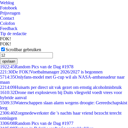
Weblog
Fotoboek
Prijsvragen
Contact
Colofon
Feedback
Tip de redactie
FOK!
FOK!
Scrollbar gebruiken
opslaan
19
22:45
Random Pics van de Dag #1978
2
21:30
De FOK!Voetbalmanager 2026/2027 is begonnen
57
14:35
Onlyfans-model met G-cup wil als NASA-ambassadeur naar
maan
22
14:09
Huisarts per direct uit vak gezet om ernstig alcoholmisbruik
16
10:32
Drone met explosieven bij Duits vliegveld voedt vrees voor
hybride aanval
55
09:33
Waterschappen slaan alarm wegens droogte: Gereedschapskist
leeg
23
06:40
Zorgmedewerkster die 's nachts haar vriend bezocht terecht
ontslagen
33
06/08
Random Pics van de Dag #1977