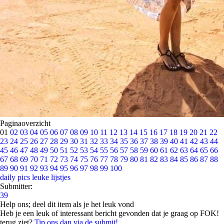
Paginaoverzicht
01
02
03
04
05
06
07
08
09
10
11
12
13
14
15
16
17
18
19
20
21
22
23
24
25
26
27
28
29
30
31
32
33
34
35
36
37
38
39
40
41
42
43
44
45
46
47
48
49
50
51
52
53
54
55
56
57
58
59
60
61
62
63
64
65
66
67
68
69
70
71
72
73
74
75
76
77
78
79
80
81
82
83
84
85
86
87
88
89
90
91
92
93
94
95
96
97
98
99
100
daily pics
leuke lijstjes
Submitter:
39
Help ons; deel dit item als je het leuk vond
Heb je een leuk of interessant bericht gevonden dat je graag op FOK!
terug ziet?
Tip ons dan via de submit!