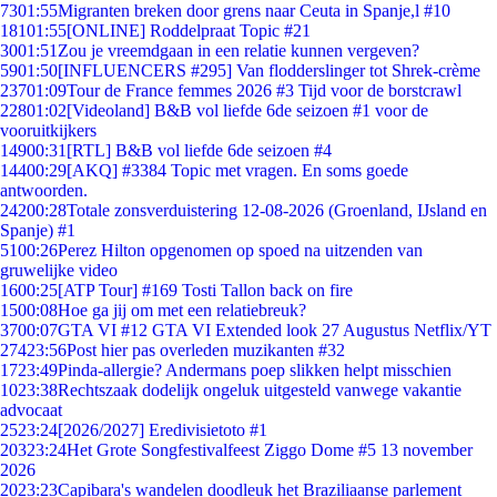
73
01:55
Migranten breken door grens naar Ceuta in Spanje,l #10
181
01:55
[ONLINE] Roddelpraat Topic #21
30
01:51
Zou je vreemdgaan in een relatie kunnen vergeven?
59
01:50
[INFLUENCERS #295] Van flodderslinger tot Shrek-crème
237
01:09
Tour de France femmes 2026 #3 Tijd voor de borstcrawl
228
01:02
[Videoland] B&B vol liefde 6de seizoen #1 voor de
vooruitkijkers
149
00:31
[RTL] B&B vol liefde 6de seizoen #4
144
00:29
[AKQ] #3384 Topic met vragen. En soms goede
antwoorden.
242
00:28
Totale zonsverduistering 12-08-2026 (Groenland, IJsland en
Spanje) #1
51
00:26
Perez Hilton opgenomen op spoed na uitzenden van
gruwelijke video
16
00:25
[ATP Tour] #169 Tosti Tallon back on fire
15
00:08
Hoe ga jij om met een relatiebreuk?
37
00:07
GTA VI #12 GTA VI Extended look 27 Augustus Netflix/YT
274
23:56
Post hier pas overleden muzikanten #32
17
23:49
Pinda-allergie? Andermans poep slikken helpt misschien
10
23:38
Rechtszaak dodelijk ongeluk uitgesteld vanwege vakantie
advocaat
25
23:24
[2026/2027] Eredivisietoto #1
203
23:24
Het Grote Songfestivalfeest Ziggo Dome #5 13 november
2026
20
23:23
Capibara's wandelen doodleuk het Braziliaanse parlement