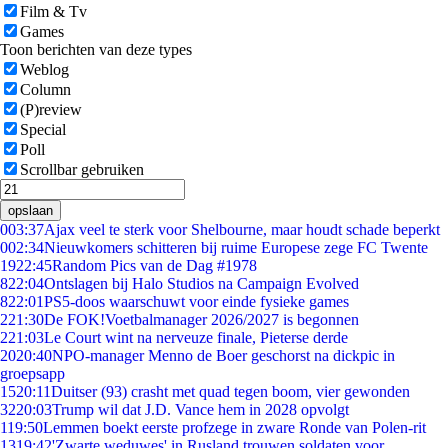
Film & Tv
Games
Toon berichten van deze types
Weblog
Column
(P)review
Special
Poll
Scrollbar gebruiken
opslaan
0
03:37
Ajax veel te sterk voor Shelbourne, maar houdt schade beperkt
0
02:34
Nieuwkomers schitteren bij ruime Europese zege FC Twente
19
22:45
Random Pics van de Dag #1978
8
22:04
Ontslagen bij Halo Studios na Campaign Evolved
8
22:01
PS5-doos waarschuwt voor einde fysieke games
2
21:30
De FOK!Voetbalmanager 2026/2027 is begonnen
2
21:03
Le Court wint na nerveuze finale, Pieterse derde
20
20:40
NPO-manager Menno de Boer geschorst na dickpic in
groepsapp
15
20:11
Duitser (93) crasht met quad tegen boom, vier gewonden
32
20:03
Trump wil dat J.D. Vance hem in 2028 opvolgt
1
19:50
Lemmen boekt eerste profzege in zware Ronde van Polen-rit
13
19:42
'Zwarte weduwes' in Rusland trouwen soldaten voor