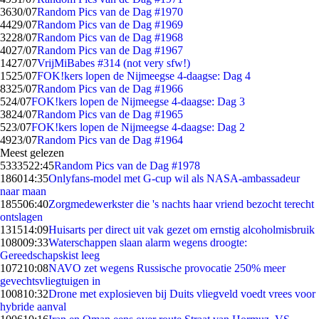
36
30/07
Random Pics van de Dag #1970
44
29/07
Random Pics van de Dag #1969
32
28/07
Random Pics van de Dag #1968
40
27/07
Random Pics van de Dag #1967
14
27/07
VrijMiBabes #314 (not very sfw!)
15
25/07
FOK!kers lopen de Nijmeegse 4-daagse: Dag 4
83
25/07
Random Pics van de Dag #1966
5
24/07
FOK!kers lopen de Nijmeegse 4-daagse: Dag 3
38
24/07
Random Pics van de Dag #1965
5
23/07
FOK!kers lopen de Nijmeegse 4-daagse: Dag 2
49
23/07
Random Pics van de Dag #1964
Meest gelezen
53335
22:45
Random Pics van de Dag #1978
1860
14:35
Onlyfans-model met G-cup wil als NASA-ambassadeur
naar maan
1855
06:40
Zorgmedewerkster die 's nachts haar vriend bezocht terecht
ontslagen
1315
14:09
Huisarts per direct uit vak gezet om ernstig alcoholmisbruik
1080
09:33
Waterschappen slaan alarm wegens droogte:
Gereedschapskist leeg
1072
10:08
NAVO zet wegens Russische provocatie 250% meer
gevechtsvliegtuigen in
1008
10:32
Drone met explosieven bij Duits vliegveld voedt vrees voor
hybride aanval