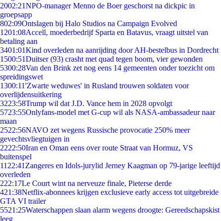
20
02:21
NPO-manager Menno de Boer geschorst na dickpic in
groepsapp
8
02:09
Ontslagen bij Halo Studios na Campaign Evolved
12
01:08
Accell, moederbedrijf Sparta en Batavus, vraagt uitstel van
betaling aan
34
01:01
Kind overleden na aanrijding door AH-bestelbus in Dordrecht
15
00:51
Duitser (93) crasht met quad tegen boom, vier gewonden
53
00:28
Van den Brink zet nog eens 14 gemeenten onder toezicht om
spreidingswet
13
00:11
'Zwarte weduwes' in Rusland trouwen soldaten voor
overlijdensuitkering
32
23:58
Trump wil dat J.D. Vance hem in 2028 opvolgt
57
23:55
Onlyfans-model met G-cup wil als NASA-ambassadeur naar
maan
25
22:56
NAVO zet wegens Russische provocatie 250% meer
gevechtsvliegtuigen in
22
22:50
Iran en Oman eens over route Straat van Hormuz, VS
buitenspel
11
22:41
Zangeres en Idols-jurylid Jerney Kaagman op 79-jarige leeftijd
overleden
2
22:17
Le Court wint na nerveuze finale, Pieterse derde
4
21:38
Netflix-abonnees krijgen exclusieve early access tot uitgebreide
GTA VI trailer
55
21:25
Waterschappen slaan alarm wegens droogte: Gereedschapskist
leeg