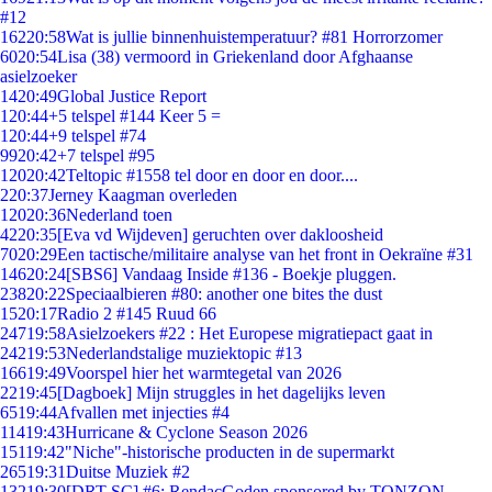
#12
162
20:58
Wat is jullie binnenhuistemperatuur? #81 Horrorzomer
60
20:54
Lisa (38) vermoord in Griekenland door Afghaanse
asielzoeker
14
20:49
Global Justice Report
1
20:44
+5 telspel #144 Keer 5 =
1
20:44
+9 telspel #74
99
20:42
+7 telspel #95
120
20:42
Teltopic #1558 tel door en door en door....
2
20:37
Jerney Kaagman overleden
120
20:36
Nederland toen
42
20:35
[Eva vd Wijdeven] geruchten over dakloosheid
70
20:29
Een tactische/militaire analyse van het front in Oekraïne #31
146
20:24
[SBS6] Vandaag Inside #136 - Boekje pluggen.
238
20:22
Speciaalbieren #80: another one bites the dust
15
20:17
Radio 2 #145 Ruud 66
247
19:58
Asielzoekers #22 : Het Europese migratiepact gaat in
242
19:53
Nederlandstalige muziektopic #13
166
19:49
Voorspel hier het warmtegetal van 2026
22
19:45
[Dagboek] Mijn struggles in het dagelijks leven
65
19:44
Afvallen met injecties #4
114
19:43
Hurricane & Cyclone Season 2026
151
19:42
"Niche"-historische producten in de supermarkt
265
19:31
Duitse Muziek #2
132
19:30
[DRT SC] #6: RendacGoden sponsored by TONZON