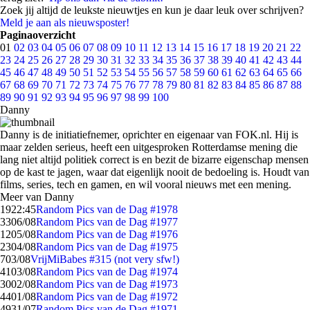
Zoek jij altijd de leukste nieuwtjes en kun je daar leuk over schrijven?
Meld je aan als nieuwsposter!
Paginaoverzicht
01
02
03
04
05
06
07
08
09
10
11
12
13
14
15
16
17
18
19
20
21
22
23
24
25
26
27
28
29
30
31
32
33
34
35
36
37
38
39
40
41
42
43
44
45
46
47
48
49
50
51
52
53
54
55
56
57
58
59
60
61
62
63
64
65
66
67
68
69
70
71
72
73
74
75
76
77
78
79
80
81
82
83
84
85
86
87
88
89
90
91
92
93
94
95
96
97
98
99
100
Danny
Danny is de initiatiefnemer, oprichter en eigenaar van FOK.nl. Hij is
maar zelden serieus, heeft een uitgesproken Rotterdamse mening die
lang niet altijd politiek correct is en bezit de bizarre eigenschap mensen
op de kast te jagen, waar dat eigenlijk nooit de bedoeling is. Houdt van
films, series, tech en gamen, en wil vooral nieuws met een mening.
Meer van Danny
19
22:45
Random Pics van de Dag #1978
33
06/08
Random Pics van de Dag #1977
12
05/08
Random Pics van de Dag #1976
23
04/08
Random Pics van de Dag #1975
7
03/08
VrijMiBabes #315 (not very sfw!)
41
03/08
Random Pics van de Dag #1974
30
02/08
Random Pics van de Dag #1973
44
01/08
Random Pics van de Dag #1972
49
31/07
Random Pics van de Dag #1971