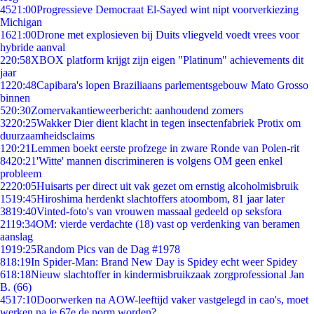
45
21:00
Progressieve Democraat El-Sayed wint nipt voorverkiezing
Michigan
16
21:00
Drone met explosieven bij Duits vliegveld voedt vrees voor
hybride aanval
2
20:58
XBOX platform krijgt zijn eigen "Platinum" achievements dit
jaar
12
20:48
Capibara's lopen Braziliaans parlementsgebouw Mato Grosso
binnen
5
20:30
Zomervakantieweerbericht: aanhoudend zomers
32
20:25
Wakker Dier dient klacht in tegen insectenfabriek Protix om
duurzaamheidsclaims
1
20:21
Lemmen boekt eerste profzege in zware Ronde van Polen-rit
84
20:21
'Witte' mannen discrimineren is volgens OM geen enkel
probleem
22
20:05
Huisarts per direct uit vak gezet om ernstig alcoholmisbruik
15
19:45
Hiroshima herdenkt slachtoffers atoombom, 81 jaar later
38
19:40
Vinted-foto's van vrouwen massaal gedeeld op seksfora
21
19:34
OM: vierde verdachte (18) vast op verdenking van beramen
aanslag
19
19:25
Random Pics van de Dag #1978
8
18:19
In Spider-Man: Brand New Day is Spidey echt weer Spidey
6
18:18
Nieuw slachtoffer in kindermisbruikzaak zorgprofessional Jan
B. (66)
45
17:10
Doorwerken na AOW-leeftijd vaker vastgelegd in cao's, moet
werken na je 67e de norm worden?