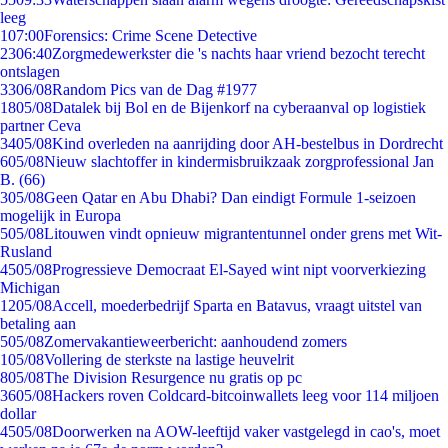
leeg
1
07:00
Forensics: Crime Scene Detective
23
06:40
Zorgmedewerkster die 's nachts haar vriend bezocht terecht
ontslagen
33
06/08
Random Pics van de Dag #1977
18
05/08
Datalek bij Bol en de Bijenkorf na cyberaanval op logistiek
partner Ceva
34
05/08
Kind overleden na aanrijding door AH-bestelbus in Dordrecht
6
05/08
Nieuw slachtoffer in kindermisbruikzaak zorgprofessional Jan
B. (66)
3
05/08
Geen Qatar en Abu Dhabi? Dan eindigt Formule 1-seizoen
mogelijk in Europa
5
05/08
Litouwen vindt opnieuw migrantentunnel onder grens met Wit-
Rusland
45
05/08
Progressieve Democraat El-Sayed wint nipt voorverkiezing
Michigan
12
05/08
Accell, moederbedrijf Sparta en Batavus, vraagt uitstel van
betaling aan
5
05/08
Zomervakantieweerbericht: aanhoudend zomers
1
05/08
Vollering de sterkste na lastige heuvelrit
8
05/08
The Division Resurgence nu gratis op pc
36
05/08
Hackers roven Coldcard-bitcoinwallets leeg voor 114 miljoen
dollar
45
05/08
Doorwerken na AOW-leeftijd vaker vastgelegd in cao's, moet