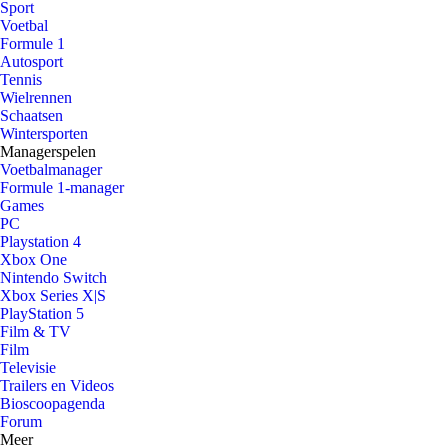
Sport
Voetbal
Formule 1
Autosport
Tennis
Wielrennen
Schaatsen
Wintersporten
Managerspelen
Voetbalmanager
Formule 1-manager
Games
PC
Playstation 4
Xbox One
Nintendo Switch
Xbox Series X|S
PlayStation 5
Film & TV
Film
Televisie
Trailers en Videos
Bioscoopagenda
Forum
Meer