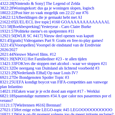
43
22:28
[Nintendo & Sony] The Legend of Zelda
38
22:28
Woningtekort: dus ga je woningen slopen, logisch
180
22:22
Post hier zo vaak mogelijk om 22:22 uur #76
246
22:12
Afbeeldingen die je gemaakt hebt met AI
216
22:05
[UEL/ECL live topic] #160 GOAAAAAAAAAAAAAL
5
21:58
[Boekbespreking] Yesteryear - Caro Claire Burke
193
21:57
Politieke meme's en spotprenten #11
129
21:50
[WLR SC #417] Nieuw deel openen was kaputt
8
21:45
[gratis] Videogames Part 9: Gratis en free-to-play games!
32
21:45
[Voorspellen] Voorspel de eindstand van de Eredivisie
2026/2027
20
21:44
Nieuwe Marvel films. #12
99
21:39
[NPO1] Het Familiediner #23 - te allen tijden
134
21:33
FOK!ers die stoppen met alcohol - waar we stoppen #21
65
21:32
De neergang van Duitsland als lichtend voorbeeld #3
123
21:29
[Nederlands Elftal] Op naar Louis IV?
69
21:27
De Bondgenoten Spoiler Topic #3
83
21:25
UEFA kondigt boycot van FIFA-competities aan vanwege
plan Infantino
140
21:19
Zaken waar je je echt dood aan ergert #17 - Werklui
68
21:18
Spaanstalige nummers #34 A que calor nos pasaremos por el
verano?
111
21:17
[Wielrennen #616] Brennan!
270
21:15
Het enige echte LEGO-topic #45 LEGOOOOOOOOOOO
169
21:13
Wat is op dit moment volgens jou de meest irritante reclame?