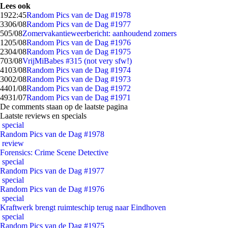
Lees ook
19
22:45
Random Pics van de Dag #1978
33
06/08
Random Pics van de Dag #1977
5
05/08
Zomervakantieweerbericht: aanhoudend zomers
12
05/08
Random Pics van de Dag #1976
23
04/08
Random Pics van de Dag #1975
7
03/08
VrijMiBabes #315 (not very sfw!)
41
03/08
Random Pics van de Dag #1974
30
02/08
Random Pics van de Dag #1973
44
01/08
Random Pics van de Dag #1972
49
31/07
Random Pics van de Dag #1971
De comments staan op de laatste pagina
Laatste reviews en specials
special
Random Pics van de Dag #1978
review
Forensics: Crime Scene Detective
special
Random Pics van de Dag #1977
special
Random Pics van de Dag #1976
special
Kraftwerk brengt ruimteschip terug naar Eindhoven
special
Random Pics van de Dag #1975