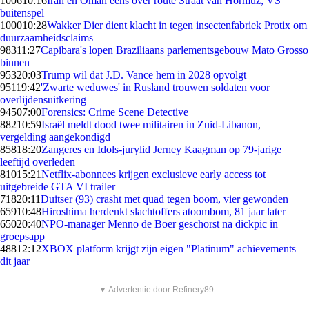
1006
10:16
Iran en Oman eens over route Straat van Hormuz, VS
buitenspel
1000
10:28
Wakker Dier dient klacht in tegen insectenfabriek Protix om
duurzaamheidsclaims
983
11:27
Capibara's lopen Braziliaans parlementsgebouw Mato Grosso
binnen
953
20:03
Trump wil dat J.D. Vance hem in 2028 opvolgt
951
19:42
'Zwarte weduwes' in Rusland trouwen soldaten voor
overlijdensuitkering
945
07:00
Forensics: Crime Scene Detective
882
10:59
Israël meldt dood twee militairen in Zuid-Libanon,
vergelding aangekondigd
858
18:20
Zangeres en Idols-jurylid Jerney Kaagman op 79-jarige
leeftijd overleden
810
15:21
Netflix-abonnees krijgen exclusieve early access tot
uitgebreide GTA VI trailer
718
20:11
Duitser (93) crasht met quad tegen boom, vier gewonden
659
10:48
Hiroshima herdenkt slachtoffers atoombom, 81 jaar later
650
20:40
NPO-manager Menno de Boer geschorst na dickpic in
groepsapp
488
12:12
XBOX platform krijgt zijn eigen "Platinum" achievements
dit jaar
▼ Advertentie door Refinery89