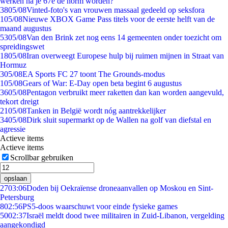
werken na je 67e de norm worden?
38
05/08
Vinted-foto's van vrouwen massaal gedeeld op seksfora
1
05/08
Nieuwe XBOX Game Pass titels voor de eerste helft van de
maand augustus
53
05/08
Van den Brink zet nog eens 14 gemeenten onder toezicht om
spreidingswet
18
05/08
Iran overweegt Europese hulp bij ruimen mijnen in Straat van
Hormuz
3
05/08
EA Sports FC 27 toont The Grounds-modus
1
05/08
Gears of War: E-Day open beta begint 6 augustus
36
05/08
Pentagon verbruikt meer raketten dan kan worden aangevuld,
tekort dreigt
21
05/08
Tanken in België wordt nóg aantrekkelijker
34
05/08
Dirk sluit supermarkt op de Wallen na golf van diefstal en
agressie
Actieve items
Actieve items
Scrollbar gebruiken
opslaan
27
03:06
Doden bij Oekraïense droneaanvallen op Moskou en Sint-
Petersburg
8
02:56
PS5-doos waarschuwt voor einde fysieke games
50
02:37
Israël meldt dood twee militairen in Zuid-Libanon, vergelding
aangekondigd