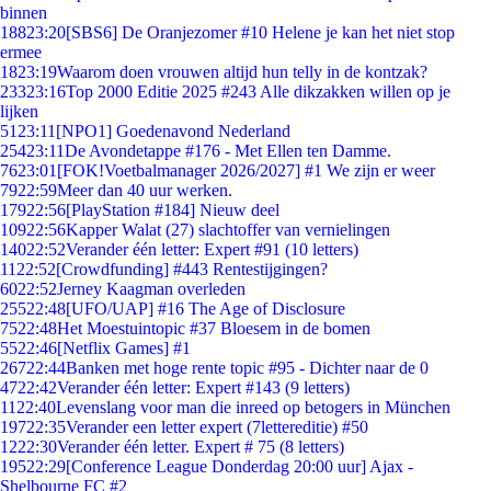
binnen
188
23:20
[SBS6] De Oranjezomer #10 Helene je kan het niet stop
ermee
18
23:19
Waarom doen vrouwen altijd hun telly in de kontzak?
233
23:16
Top 2000 Editie 2025 #243 Alle dikzakken willen op je
lijken
51
23:11
[NPO1] Goedenavond Nederland
254
23:11
De Avondetappe #176 - Met Ellen ten Damme.
76
23:01
[FOK!Voetbalmanager 2026/2027] #1 We zijn er weer
79
22:59
Meer dan 40 uur werken.
179
22:56
[PlayStation #184] Nieuw deel
109
22:56
Kapper Walat (27) slachtoffer van vernielingen
140
22:52
Verander één letter: Expert #91 (10 letters)
11
22:52
[Crowdfunding] #443 Rentestijgingen?
60
22:52
Jerney Kaagman overleden
255
22:48
[UFO/UAP] #16 The Age of Disclosure
75
22:48
Het Moestuintopic #37 Bloesem in de bomen
55
22:46
[Netflix Games] #1
267
22:44
Banken met hoge rente topic #95 - Dichter naar de 0
47
22:42
Verander één letter: Expert #143 (9 letters)
11
22:40
Levenslang voor man die inreed op betogers in München
197
22:35
Verander een letter expert (7lettereditie) #50
12
22:30
Verander één letter. Expert # 75 (8 letters)
195
22:29
[Conference League Donderdag 20:00 uur] Ajax -
Shelbourne FC #2