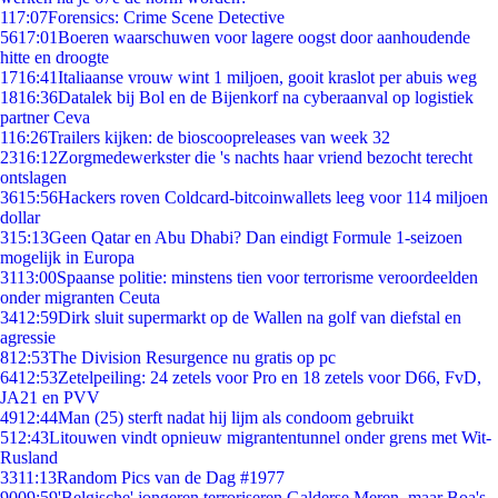
1
17:07
Forensics: Crime Scene Detective
56
17:01
Boeren waarschuwen voor lagere oogst door aanhoudende
hitte en droogte
17
16:41
Italiaanse vrouw wint 1 miljoen, gooit kraslot per abuis weg
18
16:36
Datalek bij Bol en de Bijenkorf na cyberaanval op logistiek
partner Ceva
1
16:26
Trailers kijken: de bioscoopreleases van week 32
23
16:12
Zorgmedewerkster die 's nachts haar vriend bezocht terecht
ontslagen
36
15:56
Hackers roven Coldcard-bitcoinwallets leeg voor 114 miljoen
dollar
3
15:13
Geen Qatar en Abu Dhabi? Dan eindigt Formule 1-seizoen
mogelijk in Europa
31
13:00
Spaanse politie: minstens tien voor terrorisme veroordeelden
onder migranten Ceuta
34
12:59
Dirk sluit supermarkt op de Wallen na golf van diefstal en
agressie
8
12:53
The Division Resurgence nu gratis op pc
64
12:53
Zetelpeiling: 24 zetels voor Pro en 18 zetels voor D66, FvD,
JA21 en PVV
49
12:44
Man (25) sterft nadat hij lijm als condoom gebruikt
5
12:43
Litouwen vindt opnieuw migrantentunnel onder grens met Wit-
Rusland
33
11:13
Random Pics van de Dag #1977
90
09:59
'Belgische' jongeren terroriseren Galderse Meren, maar Boa's