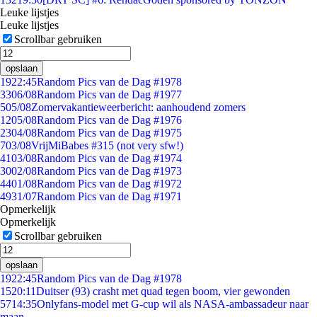
Leuke lijstjes
Leuke lijstjes
Scrollbar gebruiken
opslaan
19
22:45
Random Pics van de Dag #1978
33
06/08
Random Pics van de Dag #1977
5
05/08
Zomervakantieweerbericht: aanhoudend zomers
12
05/08
Random Pics van de Dag #1976
23
04/08
Random Pics van de Dag #1975
7
03/08
VrijMiBabes #315 (not very sfw!)
41
03/08
Random Pics van de Dag #1974
30
02/08
Random Pics van de Dag #1973
44
01/08
Random Pics van de Dag #1972
49
31/07
Random Pics van de Dag #1971
Opmerkelijk
Opmerkelijk
Scrollbar gebruiken
opslaan
19
22:45
Random Pics van de Dag #1978
15
20:11
Duitser (93) crasht met quad tegen boom, vier gewonden
57
14:35
Onlyfans-model met G-cup wil als NASA-ambassadeur naar
maan