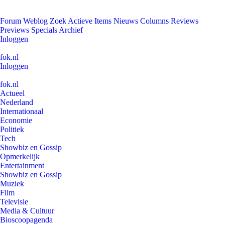
Forum
Weblog
Zoek
Actieve Items
Nieuws
Columns
Reviews
Previews
Specials
Archief
Inloggen
fok.nl
Inloggen
fok.nl
Actueel
Nederland
Internationaal
Economie
Politiek
Tech
Showbiz en Gossip
Opmerkelijk
Entertainment
Showbiz en Gossip
Muziek
Film
Televisie
Media & Cultuur
Bioscoopagenda