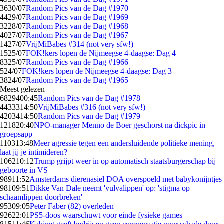
36
30/07
Random Pics van de Dag #1970
44
29/07
Random Pics van de Dag #1969
32
28/07
Random Pics van de Dag #1968
40
27/07
Random Pics van de Dag #1967
14
27/07
VrijMiBabes #314 (not very sfw!)
15
25/07
FOK!kers lopen de Nijmeegse 4-daagse: Dag 4
83
25/07
Random Pics van de Dag #1966
5
24/07
FOK!kers lopen de Nijmeegse 4-daagse: Dag 3
38
24/07
Random Pics van de Dag #1965
Meest gelezen
68294
00:45
Random Pics van de Dag #1978
44333
14:50
VrijMiBabes #316 (not very sfw!)
42034
14:50
Random Pics van de Dag #1979
1218
20:40
NPO-manager Menno de Boer geschorst na dickpic in
groepsapp
1103
13:48
Meer agressie tegen een andersluidende politieke mening,
laat jij je intimideren?
1062
10:12
Trump grijpt weer in op automatisch staatsburgerschap bij
geboorte in VS
989
11:52
Amsterdams dierenasiel DOA overspoeld met babykonijntjes
981
09:51
Dikke Van Dale neemt 'vulvalippen' op: 'stigma op
schaamlippen doorbreken'
953
09:05
Peter Faber (82) overleden
926
22:01
PS5-doos waarschuwt voor einde fysieke games