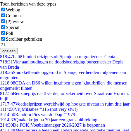
Toon berichten van deze types
Weblog
Column
(P)review
Special
Poll
Scrollbar gebruiken
opslaan
8
18:47
Italië hindert reizigers uit Spanje na migratiecrisis Ceuta
7
18:31
Vier aanhoudingen na doodsbedreiging burgemeester Depla
van Breda
3
18:26
Smokkelbende opgerold in Spanje, verdienden miljoenen aan
migranten
12
18:08
CDA en D66 willen ingrijpen tegen 'gluurbrillen' die mensen
ongemerkt filmen
8
17:56
Benzineprijs daalt verder, onzekerheid over Straat van Hormuz
blijft
17
17:47
Voedselprijzen wereldwijd op hoogste niveau in ruim drie jaar
11
14:50
VrijMiBabes #316 (not very sfw!)
35
14:50
Random Pics van de Dag #1979
19
14:33
Quake krijgt na 30 jaar een gratis uitbreiding
2
14:30
De FOK!Voetbalmanager 2026/2027 is begonnen
44
13:48
Meer agressie tegen een andersluidende politieke mening, laat