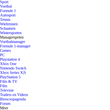
Sport
Voetbal
Formule 1
Autosport
Tennis
Wielrennen
Schaatsen
Wintersporten
Managerspelen
Voetbalmanager
Formule 1-manager
Games
PC
Playstation 4
Xbox One
Nintendo Switch
Xbox Series X|S
PlayStation 5
Film & TV
Film
Televisie
Trailers en Videos
Bioscoopagenda
Forum
Meer