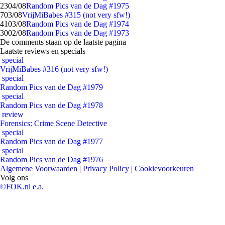
23
04/08
Random Pics van de Dag #1975
7
03/08
VrijMiBabes #315 (not very sfw!)
41
03/08
Random Pics van de Dag #1974
30
02/08
Random Pics van de Dag #1973
De comments staan op de laatste pagina
Laatste reviews en specials
special
VrijMiBabes #316 (not very sfw!)
special
Random Pics van de Dag #1979
special
Random Pics van de Dag #1978
review
Forensics: Crime Scene Detective
special
Random Pics van de Dag #1977
special
Random Pics van de Dag #1976
Algemene Voorwaarden
|
Privacy Policy
|
Cookievoorkeuren
Volg ons
©FOK.nl e.a.