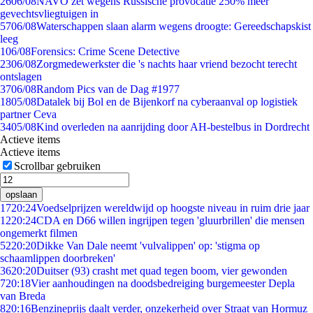
26
06/08
NAVO zet wegens Russische provocatie 250% meer
gevechtsvliegtuigen in
57
06/08
Waterschappen slaan alarm wegens droogte: Gereedschapskist
leeg
1
06/08
Forensics: Crime Scene Detective
23
06/08
Zorgmedewerkster die 's nachts haar vriend bezocht terecht
ontslagen
37
06/08
Random Pics van de Dag #1977
18
05/08
Datalek bij Bol en de Bijenkorf na cyberaanval op logistiek
partner Ceva
34
05/08
Kind overleden na aanrijding door AH-bestelbus in Dordrecht
Actieve items
Actieve items
Scrollbar gebruiken
opslaan
17
20:24
Voedselprijzen wereldwijd op hoogste niveau in ruim drie jaar
12
20:24
CDA en D66 willen ingrijpen tegen 'gluurbrillen' die mensen
ongemerkt filmen
52
20:20
Dikke Van Dale neemt 'vulvalippen' op: 'stigma op
schaamlippen doorbreken'
36
20:20
Duitser (93) crasht met quad tegen boom, vier gewonden
7
20:18
Vier aanhoudingen na doodsbedreiging burgemeester Depla
van Breda
8
20:16
Benzineprijs daalt verder, onzekerheid over Straat van Hormuz