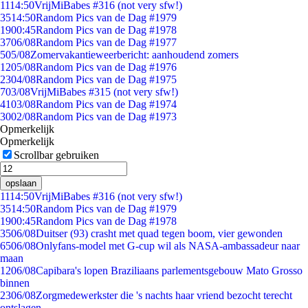
11
14:50
VrijMiBabes #316 (not very sfw!)
35
14:50
Random Pics van de Dag #1979
19
00:45
Random Pics van de Dag #1978
37
06/08
Random Pics van de Dag #1977
5
05/08
Zomervakantieweerbericht: aanhoudend zomers
12
05/08
Random Pics van de Dag #1976
23
04/08
Random Pics van de Dag #1975
7
03/08
VrijMiBabes #315 (not very sfw!)
41
03/08
Random Pics van de Dag #1974
30
02/08
Random Pics van de Dag #1973
Opmerkelijk
Opmerkelijk
Scrollbar gebruiken
opslaan
11
14:50
VrijMiBabes #316 (not very sfw!)
35
14:50
Random Pics van de Dag #1979
19
00:45
Random Pics van de Dag #1978
35
06/08
Duitser (93) crasht met quad tegen boom, vier gewonden
65
06/08
Onlyfans-model met G-cup wil als NASA-ambassadeur naar
maan
12
06/08
Capibara's lopen Braziliaans parlementsgebouw Mato Grosso
binnen
23
06/08
Zorgmedewerkster die 's nachts haar vriend bezocht terecht
ontslagen