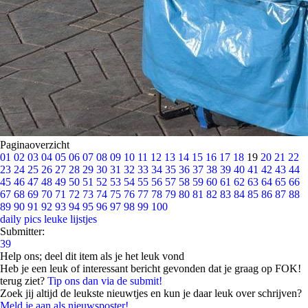
Paginaoverzicht
01
02
03
04
05
06
07
08
09
10
11
12
13
14
15
16
17
18
19
20
21
22
23
24
25
26
27
28
29
30
31
32
33
34
35
36
37
38
39
40
41
42
43
44
45
46
47
48
49
50
51
52
53
54
55
56
57
58
59
60
61
62
63
64
65
66
67
68
69
70
71
72
73
74
75
76
77
78
79
80
81
82
83
84
85
86
87
88
89
90
91
92
93
94
95
96
97
98
99
100
daily pics
leuke lijstjes
Submitter:
39
Help ons; deel dit item als je het leuk vond
Heb je een leuk of interessant bericht gevonden dat je graag op FOK!
terug ziet?
Tip ons dan via de submit!
Zoek jij altijd de leukste nieuwtjes en kun je daar leuk over schrijven?
Meld je aan als nieuwsposter!