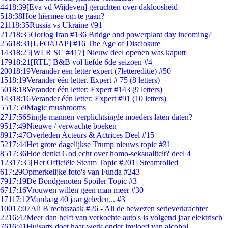
44
18:39
[Eva vd Wijdeven] geruchten over dakloosheid
5
18:38
Hoe hiermee om te gaan?
211
18:35
Russia vs Ukraine #91
212
18:35
Oorlog Iran #136 Bridge and powerplant day incoming?
256
18:31
[UFO/UAP] #16 The Age of Disclosure
143
18:25
[WLR SC #417] Nieuw deel openen was kaputt
179
18:21
[RTL] B&B vol liefde 6de seizoen #4
200
18:19
Verander een letter expert (7lettereditie) #50
15
18:19
Verander één letter. Expert # 75 (8 letters)
50
18:18
Verander één letter: Expert #143 (9 letters)
143
18:16
Verander één letter: Expert #91 (10 letters)
55
17:59
Magic mushrooms
27
17:56
Single mannen verplichtsingle moeders laten daten?
95
17:49
Nieuwe / verwachte boeken
89
17:47
Overleden Acteurs & Actrices Deel #15
52
17:44
Het grote dagelijkse Trump nieuws topic #31
85
17:36
Hoe denkt God echt over homo-seksualiteit? deel 4
123
17:35
[Het Officiële Steam Topic #201] Steamrolled
6
17:29
Opmerkelijke foto's van Funda #243
79
17:19
De Bondgenoten Spoiler Topic #3
67
17:16
Vrouwen willen geen man meer #30
171
17:12
Vandaag 40 jaar geleden... #3
100
17:07
Ali B rechtszaak #26 - Ali de bewezen serieverkrachter
22
16:42
Meer dan helft van verkochte auto's is volgend jaar elektrisch
76
16:41
Huisarts doet haar werk onder invloed van alcohol