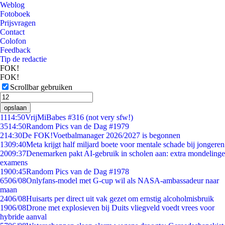
Weblog
Fotoboek
Prijsvragen
Contact
Colofon
Feedback
Tip de redactie
FOK!
FOK!
Scrollbar gebruiken
opslaan
11
14:50
VrijMiBabes #316 (not very sfw!)
35
14:50
Random Pics van de Dag #1979
2
14:30
De FOK!Voetbalmanager 2026/2027 is begonnen
13
09:40
Meta krijgt half miljard boete voor mentale schade bij jongeren
20
09:37
Denemarken pakt AI-gebruik in scholen aan: extra mondelinge
examens
19
00:45
Random Pics van de Dag #1978
65
06/08
Onlyfans-model met G-cup wil als NASA-ambassadeur naar
maan
24
06/08
Huisarts per direct uit vak gezet om ernstig alcoholmisbruik
19
06/08
Drone met explosieven bij Duits vliegveld voedt vrees voor
hybride aanval