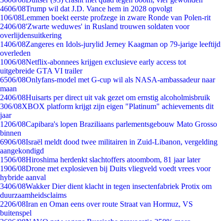
46
06/08
Trump wil dat J.D. Vance hem in 2028 opvolgt
1
06/08
Lemmen boekt eerste profzege in zware Ronde van Polen-rit
24
06/08
'Zwarte weduwes' in Rusland trouwen soldaten voor
overlijdensuitkering
14
06/08
Zangeres en Idols-jurylid Jerney Kaagman op 79-jarige leeftijd
overleden
10
06/08
Netflix-abonnees krijgen exclusieve early access tot
uitgebreide GTA VI trailer
65
06/08
Onlyfans-model met G-cup wil als NASA-ambassadeur naar
maan
24
06/08
Huisarts per direct uit vak gezet om ernstig alcoholmisbruik
3
06/08
XBOX platform krijgt zijn eigen "Platinum" achievements dit
jaar
12
06/08
Capibara's lopen Braziliaans parlementsgebouw Mato Grosso
binnen
69
06/08
Israël meldt dood twee militairen in Zuid-Libanon, vergelding
aangekondigd
15
06/08
Hiroshima herdenkt slachtoffers atoombom, 81 jaar later
19
06/08
Drone met explosieven bij Duits vliegveld voedt vrees voor
hybride aanval
34
06/08
Wakker Dier dient klacht in tegen insectenfabriek Protix om
duurzaamheidsclaims
22
06/08
Iran en Oman eens over route Straat van Hormuz, VS
buitenspel