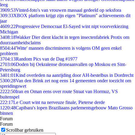
leeg
39
09:53
Vinted-foto's van vrouwen massaal gedeeld op seksfora
3
09:33
XBOX platform krijgt zijn eigen "Platinum" achievements dit
jaar
46
09:22
Progressieve Democraat El-Sayed wint nipt voorverkiezing
Michigan
34
08:18
Wakker Dier dient klacht in tegen insectenfabriek Protix om
duurzaamheidsclaims
85
04:44
'Witte' mannen discrimineren is volgens OM geen enkel
probleem
37
04:13
Random Pics van de Dag #1977
27
03:06
Doden bij Oekraïense droneaanvallen op Moskou en Sint-
Petersburg
34
01:01
Kind overleden na aanrijding door AH-bestelbus in Dordrecht
53
00:28
Van den Brink zet nog eens 14 gemeenten onder toezicht om
spreidingswet
22
22:50
Iran en Oman eens over route Straat van Hormuz, VS
buitenspel
2
22:17
Le Court wint na nerveuze finale, Pieterse derde
12
20:48
Capibara's lopen Braziliaans parlementsgebouw Mato Grosso
binnen
Forum
Forum
Scrollbar gebruiken