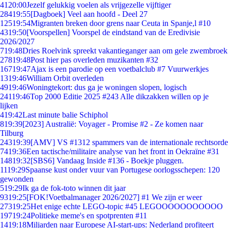
41
20:00
Jezelf gelukkig voelen als vrijgezelle vijftiger
284
19:55
[Dagboek] Veel aan hoofd - Deel 27
125
19:54
Migranten breken door grens naar Ceuta in Spanje,l #10
43
19:50
[Voorspellen] Voorspel de eindstand van de Eredivisie
2026/2027
7
19:48
Dries Roelvink spreekt vakantieganger aan om gele zwembroek
278
19:48
Post hier pas overleden muzikanten #32
167
19:47
Ajax is een parodie op een voetbalclub #7 Vuurwerkjes
13
19:46
William Orbit overleden
49
19:46
Woningtekort: dus ga je woningen slopen, logisch
241
19:46
Top 2000 Editie 2025 #243 Alle dikzakken willen op je
lijken
4
19:42
Last minute balie Schiphol
8
19:39
[2023] Australië: Voyager - Promise #2 - Ze komen naar
Tilburg
243
19:39
[AMV] VS #1312 spammers van de internationale rechtsorde
74
19:36
Een tactische/militaire analyse van het front in Oekraïne #31
148
19:32
[SBS6] Vandaag Inside #136 - Boekje pluggen.
11
19:29
Spaanse kust onder vuur van Portugese oorlogsschepen: 120
gewonden
5
19:29
Ik ga de fok-toto winnen dit jaar
93
19:25
[FOK!Voetbalmanager 2026/2027] #1 We zijn er weer
273
19:25
Het enige echte LEGO-topic #45 LEGOOOOOOOOOOO
197
19:24
Politieke meme's en spotprenten #11
14
19:18
Miljarden naar Europese AI-start-ups: Nederland profiteert