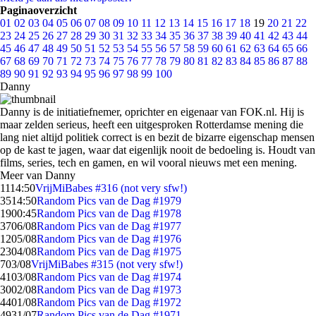
Paginaoverzicht
01
02
03
04
05
06
07
08
09
10
11
12
13
14
15
16
17
18
19
20
21
22
23
24
25
26
27
28
29
30
31
32
33
34
35
36
37
38
39
40
41
42
43
44
45
46
47
48
49
50
51
52
53
54
55
56
57
58
59
60
61
62
63
64
65
66
67
68
69
70
71
72
73
74
75
76
77
78
79
80
81
82
83
84
85
86
87
88
89
90
91
92
93
94
95
96
97
98
99
100
Danny
Danny is de initiatiefnemer, oprichter en eigenaar van FOK.nl. Hij is
maar zelden serieus, heeft een uitgesproken Rotterdamse mening die
lang niet altijd politiek correct is en bezit de bizarre eigenschap mensen
op de kast te jagen, waar dat eigenlijk nooit de bedoeling is. Houdt van
films, series, tech en gamen, en wil vooral nieuws met een mening.
Meer van Danny
11
14:50
VrijMiBabes #316 (not very sfw!)
35
14:50
Random Pics van de Dag #1979
19
00:45
Random Pics van de Dag #1978
37
06/08
Random Pics van de Dag #1977
12
05/08
Random Pics van de Dag #1976
23
04/08
Random Pics van de Dag #1975
7
03/08
VrijMiBabes #315 (not very sfw!)
41
03/08
Random Pics van de Dag #1974
30
02/08
Random Pics van de Dag #1973
44
01/08
Random Pics van de Dag #1972
49
31/07
Random Pics van de Dag #1971