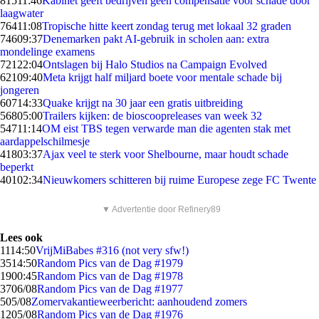
815
11:46
Kabinet geeft bedrijven geen compensatie voor schade door
laagwater
764
11:08
Tropische hitte keert zondag terug met lokaal 32 graden
746
09:37
Denemarken pakt AI-gebruik in scholen aan: extra
mondelinge examens
721
22:04
Ontslagen bij Halo Studios na Campaign Evolved
621
09:40
Meta krijgt half miljard boete voor mentale schade bij
jongeren
607
14:33
Quake krijgt na 30 jaar een gratis uitbreiding
568
05:00
Trailers kijken: de bioscoopreleases van week 32
547
11:14
OM eist TBS tegen verwarde man die agenten stak met
aardappelschilmesje
418
03:37
Ajax veel te sterk voor Shelbourne, maar houdt schade
beperkt
401
02:34
Nieuwkomers schitteren bij ruime Europese zege FC Twente
▼ Advertentie door Refinery89
Lees ook
11
14:50
VrijMiBabes #316 (not very sfw!)
35
14:50
Random Pics van de Dag #1979
19
00:45
Random Pics van de Dag #1978
37
06/08
Random Pics van de Dag #1977
5
05/08
Zomervakantieweerbericht: aanhoudend zomers
12
05/08
Random Pics van de Dag #1976