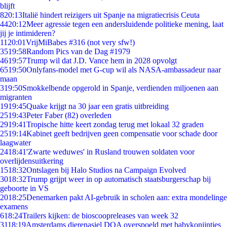
blijft
8
20:13
Italië hindert reizigers uit Spanje na migratiecrisis Ceuta
44
20:12
Meer agressie tegen een andersluidende politieke mening, laat
jij je intimideren?
11
20:01
VrijMiBabes #316 (not very sfw!)
35
19:58
Random Pics van de Dag #1979
46
19:57
Trump wil dat J.D. Vance hem in 2028 opvolgt
65
19:50
Onlyfans-model met G-cup wil als NASA-ambassadeur naar
maan
3
19:50
Smokkelbende opgerold in Spanje, verdienden miljoenen aan
migranten
19
19:45
Quake krijgt na 30 jaar een gratis uitbreiding
25
19:43
Peter Faber (82) overleden
29
19:41
Tropische hitte keert zondag terug met lokaal 32 graden
25
19:14
Kabinet geeft bedrijven geen compensatie voor schade door
laagwater
24
18:41
'Zwarte weduwes' in Rusland trouwen soldaten voor
overlijdensuitkering
15
18:32
Ontslagen bij Halo Studios na Campaign Evolved
30
18:32
Trump grijpt weer in op automatisch staatsburgerschap bij
geboorte in VS
20
18:25
Denemarken pakt AI-gebruik in scholen aan: extra mondelinge
examens
6
18:24
Trailers kijken: de bioscoopreleases van week 32
31
18:19
Amsterdams dierenasiel DOA overspoeld met babykonijntjes