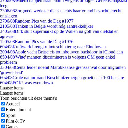
57
06/08
Waterschappen slaan alarm wegens droogte: Gereedschapskist
leeg
23
06/08
Zorgmedewerkster die 's nachts haar vriend bezocht terecht
ontslagen
37
06/08
Random Pics van de Dag #1977
21
05/08
Tanken in België wordt nóg aantrekkelijker
34
05/08
Dirk sluit supermarkt op de Wallen na golf van diefstal en
agressie
12
05/08
Random Pics van de Dag #1976
6
04/08
Kraftwerk brengt ruimteschip terug naar Eindhoven
20
04/08
Apple vecht Britse eis tot inbouwen backdoor in iCloud aan
85
04/08
'Witte' mannen discrimineren is volgens OM geen enkel
probleem
33
04/08
Ceuta-leider noemt Marokkaanse grensaanval door migranten
'gruweldaad'
6
04/08
Grote natuurbrand Boschhuizerbergen groeit naar 100 hectare
6
04/08
FOK! was even down
Laatste items
Laatste items
Toon berichten uit deze thema's
Actueel
Entertainment
Sport
Film & Tv
Games