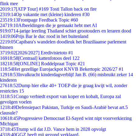
flink mee
20
19:17
[ATP Tour] #169 Tosti Tallon back on fire
23
19:14
Op vakantie met (kleine) kinderen #30
235
19:13
Frontpage Feedback Topic #60
247
19:10
Afbeeldingen die je gemaakt hebt met AI
9
19:07
14-jarige leerling Thailand schiet grootouders en leraren dood
14
19:06
Prijs Bar le duc rood in het buitenland
22
19:05
Capibara's wandelen doodleuk het Braziliaanse parlement
binnen
37
19:02
[2026/2027] Eredivisietoto #1
169
18:58
[Centraal] kattenfotoos deel 122
182
18:58
[ONLINE] Roddelpraat Topic #21
1
18:54
Het gezellige Eurojackpot KNVB Bekertopic 2026/27 #1
129
18:53
Invalkracht kinderdagverblijf Jan B. (66) misbruikt zeker 14
kinderen
276
18:52
Dump hier elke 40+ TOEP die je graag kwijt wil, zonder
restricties 15
31
18:51
Congo verbiedt export van koper en kobalt, Europa zal
gevolgen voelen
12
18:49
Defensiepact Pakistan, Turkije en Saudi-Arabië bevat art.5
clausule?
106
18:45
Progressieve Democraat El-Sayed wint nipt voorverkiezing
Michigan
37
18:45
Trump wil dat J.D. Vance hem in 2028 opvolgt
43
18:40
GGZ heeft mij gezond verklaard.