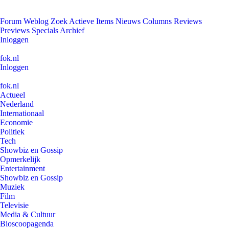
Forum
Weblog
Zoek
Actieve Items
Nieuws
Columns
Reviews
Previews
Specials
Archief
Inloggen
fok.nl
Inloggen
fok.nl
Actueel
Nederland
Internationaal
Economie
Politiek
Tech
Showbiz en Gossip
Opmerkelijk
Entertainment
Showbiz en Gossip
Muziek
Film
Televisie
Media & Cultuur
Bioscoopagenda