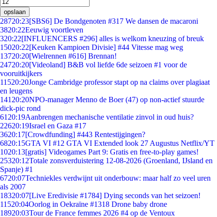
opslaan
287
20:23
[SBS6] De Bondgenoten #317 We dansen de macaroni
38
20:22
Eeuwig voortleven
3
20:22
[INFLUENCERS #296] alles is welkom kneuzing of breuk
150
20:22
[Keuken Kampioen Divisie] #44 Vitesse mag weg
137
20:20
[Wielrennen #616] Brennan!
247
20:20
[Videoland] B&B vol liefde 6de seizoen #1 voor de
vooruitkijkers
115
20:20
Jonge Cambridge professor stapt op na claims over plagiaat
en leugens
141
20:20
NPO-manager Menno de Boer (47) op non-actief stuurde
dick-pic rond
61
20:19
Aanbrengen mechanische ventilatie zinvol in oud huis?
226
20:19
Israel en Gaza #17
36
20:17
[Crowdfunding] #443 Rentestijgingen?
68
20:15
GTA VI #12 GTA VI Extended look 27 Augustus Netflix/YT
10
20:13
[gratis] Videogames Part 9: Gratis en free-to-play games!
253
20:12
Totale zonsverduistering 12-08-2026 (Groenland, IJsland en
Spanje) #1
67
20:07
Techniekles verdwijnt uit onderbouw: maar half zo veel uren
als 2007
183
20:07
[Live Eredivisie #1784] Dying seconds van het seizoen!
115
20:04
Oorlog in Oekraïne #1318 Drone baby drone
189
20:03
Tour de France femmes 2026 #4 op de Ventoux