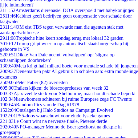
jij je intimideren?
31
11:52
Amsterdams dierenasiel DOA overspoeld met babykonijntjes
25
11:46
Kabinet geeft bedrijven geen compensatie voor schade door
laagwater
23
11:14
OM eist TBS tegen verwarde man die agenten stak met
aardappelschilmesje
29
11:08
Tropische hitte keert zondag terug met lokaal 32 graden
30
10:12
Trump grijpt weer in op automatisch staatsburgerschap bij
geboorte in VS
52
09:51
Dikke Van Dale neemt 'vulvalippen' op: 'stigma op
schaamlippen doorbreken'
13
09:40
Meta krijgt half miljard boete voor mentale schade bij jongeren
20
09:37
Denemarken pakt AI-gebruik in scholen aan: extra mondelinge
examens
25
09:05
Peter Faber (82) overleden
6
05:00
Trailers kijken: de bioscoopreleases van week 32
0
03:37
Ajax veel te sterk voor Shelbourne, maar houdt schade beperkt
1
02:34
Nieuwkomers schitteren bij ruime Europese zege FC Twente
19
00:45
Random Pics van de Dag #1978
15
22:04
Ontslagen bij Halo Studios na Campaign Evolved
19
22:01
PS5-doos waarschuwt voor einde fysieke games
2
21:03
Le Court wint na nerveuze finale, Pieterse derde
29
20:40
NPO-manager Menno de Boer geschorst na dickpic in
groepsapp
36
06/08
Duitser (93) crasht met quad tegen boom, vier gewonden