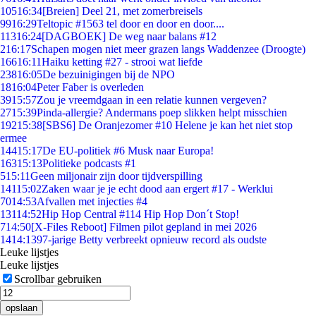
105
16:34
[Breien] Deel 21, met zomerbreisels
99
16:29
Teltopic #1563 tel door en door en door....
113
16:24
[DAGBOEK] De weg naar balans #12
2
16:17
Schapen mogen niet meer grazen langs Waddenzee (Droogte)
166
16:11
Haiku ketting #27 - strooi wat liefde
238
16:05
De bezuinigingen bij de NPO
18
16:04
Peter Faber is overleden
39
15:57
Zou je vreemdgaan in een relatie kunnen vergeven?
27
15:39
Pinda-allergie? Andermans poep slikken helpt misschien
192
15:38
[SBS6] De Oranjezomer #10 Helene je kan het niet stop
ermee
144
15:17
De EU-politiek #6 Musk naar Europa!
163
15:13
Politieke podcasts #1
5
15:11
Geen miljonair zijn door tijdverspilling
141
15:02
Zaken waar je je echt dood aan ergert #17 - Werklui
70
14:53
Afvallen met injecties #4
131
14:52
Hip Hop Central #114 Hip Hop Don´t Stop!
7
14:50
[X-Files Reboot] Filmen pilot gepland in mei 2026
14
14:13
97-jarige Betty verbreekt opnieuw record als oudste
Leuke lijstjes
Leuke lijstjes
Scrollbar gebruiken
opslaan