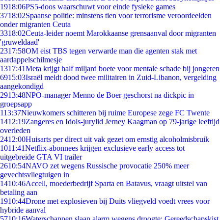
19
18:06
PS5-doos waarschuwt voor einde fysieke games
37
18:02
Spaanse politie: minstens tien voor terrorisme veroordeelden
onder migranten Ceuta
33
18:02
Ceuta-leider noemt Marokkaanse grensaanval door migranten
'gruweldaad'
23
17:58
OM eist TBS tegen verwarde man die agenten stak met
aardappelschilmesje
13
17:41
Meta krijgt half miljard boete voor mentale schade bij jongeren
69
15:03
Israël meldt dood twee militairen in Zuid-Libanon, vergelding
aangekondigd
29
13:48
NPO-manager Menno de Boer geschorst na dickpic in
groepsapp
1
13:37
Nieuwkomers schitteren bij ruime Europese zege FC Twente
14
12:19
Zangeres en Idols-jurylid Jerney Kaagman op 79-jarige leeftijd
overleden
24
12:00
Huisarts per direct uit vak gezet om ernstig alcoholmisbruik
10
11:41
Netflix-abonnees krijgen exclusieve early access tot
uitgebreide GTA VI trailer
26
10:54
NAVO zet wegens Russische provocatie 250% meer
gevechtsvliegtuigen in
14
10:46
Accell, moederbedrijf Sparta en Batavus, vraagt uitstel van
betaling aan
19
10:44
Drone met explosieven bij Duits vliegveld voedt vrees voor
hybride aanval
57
10:16
Waterschappen slaan alarm wegens droogte: Gereedschapskist