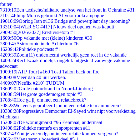
fouten
73
10:19
Een tactische/militaire analyse van het front in Oekraïne #31
2
10:14
Philip Morris gebruikt AI voor rookcampagne
190
10:09
Oorlog Iran #136 Bridge and powerplant day incoming?
133
10:04
[WLR SC #417] Nieuw deel openen was kaputt
29
09:50
[2026/2027] Eredivisietoto #1
16
09:50
Op vakantie met (kleine) kinderen #30
28
09:45
Astronomie in de Achtertuin #6
162
09:42
Politieke podcasts #1
42
09:39
Zoon(11) onderneemt werkelijk geen reet in de vakantie
14
09:24
Rechtszaak dodelijk ongeluk uitgesteld vanwege vakantie
advocaat
19
09:19
[ATP Tour] #169 Tosti Tallon back on fire
80
09:08
Meer dan 40 uur werken.
44
09:07
[Netflix #210] TUDUM
136
09:02
Grote natuurbrand in Noord-Limburg
100
08:59
Het grote goedemorgen topic #3
17
08:40
Hoe ga jij om met een relatiebreuk?
7
08:28
Wel eens geprobeerd jou in een relatie te manipuleren?
103
08:28
Progressieve Democraat El-Sayed wint nipt voorverkiezing
Michigan
152
08:07
De woningmarkt #96 Eenmaal, andermaal
194
08:02
Politieke meme's en spotprenten #11
33
07:43
Zou je vreemdgaan in een relatie kunnen vergeven?
18
06:40
Managarm's boerderij deel #5.1