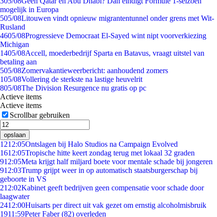
3
05/08
Geen Qatar en Abu Dhabi? Dan eindigt Formule 1-seizoen
mogelijk in Europa
5
05/08
Litouwen vindt opnieuw migrantentunnel onder grens met Wit-
Rusland
46
05/08
Progressieve Democraat El-Sayed wint nipt voorverkiezing
Michigan
14
05/08
Accell, moederbedrijf Sparta en Batavus, vraagt uitstel van
betaling aan
5
05/08
Zomervakantieweerbericht: aanhoudend zomers
1
05/08
Vollering de sterkste na lastige heuvelrit
8
05/08
The Division Resurgence nu gratis op pc
Actieve items
Actieve items
Scrollbar gebruiken
opslaan
12
12:05
Ontslagen bij Halo Studios na Campaign Evolved
16
12:05
Tropische hitte keert zondag terug met lokaal 32 graden
9
12:05
Meta krijgt half miljard boete voor mentale schade bij jongeren
9
12:03
Trump grijpt weer in op automatisch staatsburgerschap bij
geboorte in VS
2
12:02
Kabinet geeft bedrijven geen compensatie voor schade door
laagwater
24
12:00
Huisarts per direct uit vak gezet om ernstig alcoholmisbruik
19
11:59
Peter Faber (82) overleden