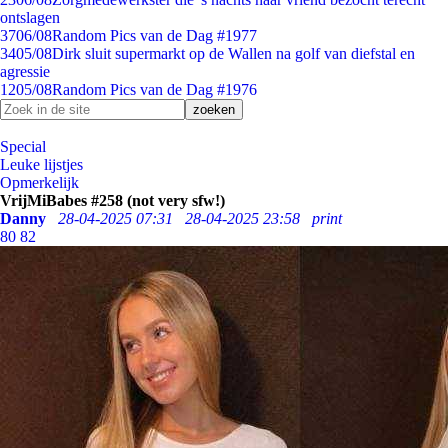
ontslagen
37
06/08
Random Pics van de Dag #1977
34
05/08
Dirk sluit supermarkt op de Wallen na golf van diefstal en
agressie
12
05/08
Random Pics van de Dag #1976
Special
Leuke lijstjes
Opmerkelijk
VrijMiBabes #258 (not very sfw!)
Danny
28-04-2025 07:31
28-04-2025 23:58
print
80
82