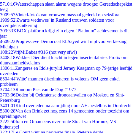
57
10:16
Waterschappen slaan alarm wegens droogte: Gereedschapskist
leeg
39
09:53
Vinted-foto's van vrouwen massaal gedeeld op seksfora
19
09:52
'Zwarte weduwes' in Rusland trouwen soldaten voor
overlijdensuitkering
3
09:33
XBOX platform krijgt zijn eigen "Platinum" achievements dit
jaar
46
09:22
Progressieve Democraat El-Sayed wint nipt voorverkiezing
Michigan
1
08:22
VrijMiBabes #316 (not very sfw!)
34
08:18
Wakker Dier dient klacht in tegen insectenfabriek Protix om
duurzaamheidsclaims
13
06:11
Zangeres en Idols-jurylid Jerney Kaagman op 79-jarige leeftijd
overleden
85
04:44
'Witte' mannen discrimineren is volgens OM geen enkel
probleem
37
04:13
Random Pics van de Dag #1977
27
03:06
Doden bij Oekraïense droneaanvallen op Moskou en Sint-
Petersburg
34
01:01
Kind overleden na aanrijding door AH-bestelbus in Dordrecht
53
00:28
Van den Brink zet nog eens 14 gemeenten onder toezicht om
spreidingswet
22
22:50
Iran en Oman eens over route Straat van Hormuz, VS
buitenspel
2
22:17
Le Court wint na nerveuze finale, Pieterse derde