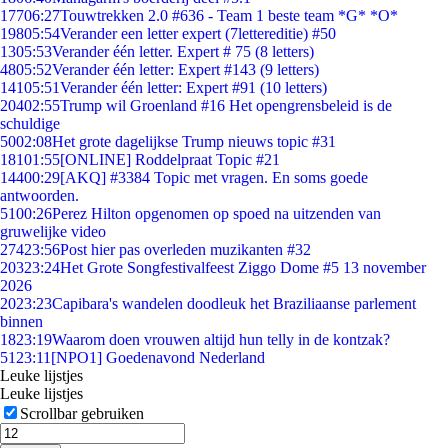
177
06:27
Touwtrekken 2.0 #636 - Team 1 beste team *G* *O*
198
05:54
Verander een letter expert (7lettereditie) #50
13
05:53
Verander één letter. Expert # 75 (8 letters)
48
05:52
Verander één letter: Expert #143 (9 letters)
141
05:51
Verander één letter: Expert #91 (10 letters)
204
02:55
Trump wil Groenland #16 Het opengrensbeleid is de
schuldige
50
02:08
Het grote dagelijkse Trump nieuws topic #31
181
01:55
[ONLINE] Roddelpraat Topic #21
144
00:29
[AKQ] #3384 Topic met vragen. En soms goede
antwoorden.
51
00:26
Perez Hilton opgenomen op spoed na uitzenden van
gruwelijke video
274
23:56
Post hier pas overleden muzikanten #32
203
23:24
Het Grote Songfestivalfeest Ziggo Dome #5 13 november
2026
20
23:23
Capibara's wandelen doodleuk het Braziliaanse parlement
binnen
18
23:19
Waarom doen vrouwen altijd hun telly in de kontzak?
51
23:11
[NPO1] Goedenavond Nederland
Leuke lijstjes
Leuke lijstjes
Scrollbar gebruiken