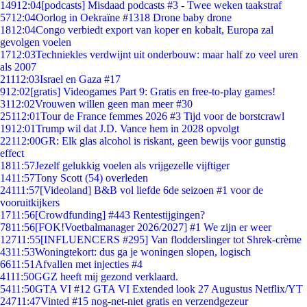
149
12:04
[podcasts] Misdaad podcasts #3 - Twee weken taakstraf
57
12:04
Oorlog in Oekraïne #1318 Drone baby drone
18
12:04
Congo verbiedt export van koper en kobalt, Europa zal
gevolgen voelen
17
12:03
Techniekles verdwijnt uit onderbouw: maar half zo veel uren
als 2007
211
12:03
Israel en Gaza #17
9
12:02
[gratis] Videogames Part 9: Gratis en free-to-play games!
31
12:02
Vrouwen willen geen man meer #30
251
12:01
Tour de France femmes 2026 #3 Tijd voor de borstcrawl
19
12:01
Trump wil dat J.D. Vance hem in 2028 opvolgt
221
12:00
GR: Elk glas alcohol is riskant, geen bewijs voor gunstig
effect
18
11:57
Jezelf gelukkig voelen als vrijgezelle vijftiger
14
11:57
Tony Scott (54) overleden
241
11:57
[Videoland] B&B vol liefde 6de seizoen #1 voor de
vooruitkijkers
17
11:56
[Crowdfunding] #443 Rentestijgingen?
78
11:56
[FOK!Voetbalmanager 2026/2027] #1 We zijn er weer
127
11:55
[INFLUENCERS #295] Van flodderslinger tot Shrek-crème
43
11:53
Woningtekort: dus ga je woningen slopen, logisch
66
11:51
Afvallen met injecties #4
41
11:50
GGZ heeft mij gezond verklaard.
54
11:50
GTA VI #12 GTA VI Extended look 27 Augustus Netflix/YT
247
11:47
Vinted #15 nog-net-niet gratis en verzendgezeur