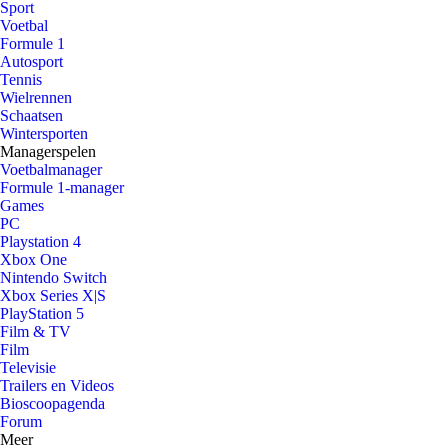
Sport
Voetbal
Formule 1
Autosport
Tennis
Wielrennen
Schaatsen
Wintersporten
Managerspelen
Voetbalmanager
Formule 1-manager
Games
PC
Playstation 4
Xbox One
Nintendo Switch
Xbox Series X|S
PlayStation 5
Film & TV
Film
Televisie
Trailers en Videos
Bioscoopagenda
Forum
Meer