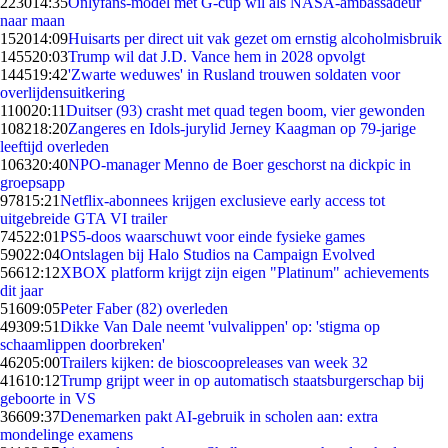
2230
14:35
Onlyfans-model met G-cup wil als NASA-ambassadeur
naar maan
1520
14:09
Huisarts per direct uit vak gezet om ernstig alcoholmisbruik
1455
20:03
Trump wil dat J.D. Vance hem in 2028 opvolgt
1445
19:42
'Zwarte weduwes' in Rusland trouwen soldaten voor
overlijdensuitkering
1100
20:11
Duitser (93) crasht met quad tegen boom, vier gewonden
1082
18:20
Zangeres en Idols-jurylid Jerney Kaagman op 79-jarige
leeftijd overleden
1063
20:40
NPO-manager Menno de Boer geschorst na dickpic in
groepsapp
978
15:21
Netflix-abonnees krijgen exclusieve early access tot
uitgebreide GTA VI trailer
745
22:01
PS5-doos waarschuwt voor einde fysieke games
590
22:04
Ontslagen bij Halo Studios na Campaign Evolved
566
12:12
XBOX platform krijgt zijn eigen "Platinum" achievements
dit jaar
516
09:05
Peter Faber (82) overleden
493
09:51
Dikke Van Dale neemt 'vulvalippen' op: 'stigma op
schaamlippen doorbreken'
462
05:00
Trailers kijken: de bioscoopreleases van week 32
416
10:12
Trump grijpt weer in op automatisch staatsburgerschap bij
geboorte in VS
366
09:37
Denemarken pakt AI-gebruik in scholen aan: extra
mondelinge examens