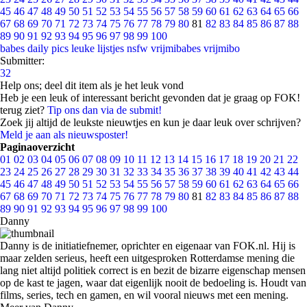
45
46
47
48
49
50
51
52
53
54
55
56
57
58
59
60
61
62
63
64
65
66
67
68
69
70
71
72
73
74
75
76
77
78
79
80
81
82
83
84
85
86
87
88
89
90
91
92
93
94
95
96
97
98
99
100
babes
daily pics
leuke lijstjes
nsfw
vrijmibabes
vrijmibo
Submitter:
32
Help ons; deel dit item als je het leuk vond
Heb je een leuk of interessant bericht gevonden dat je graag op FOK!
terug ziet?
Tip ons dan via de submit!
Zoek jij altijd de leukste nieuwtjes en kun je daar leuk over schrijven?
Meld je aan als nieuwsposter!
Paginaoverzicht
01
02
03
04
05
06
07
08
09
10
11
12
13
14
15
16
17
18
19
20
21
22
23
24
25
26
27
28
29
30
31
32
33
34
35
36
37
38
39
40
41
42
43
44
45
46
47
48
49
50
51
52
53
54
55
56
57
58
59
60
61
62
63
64
65
66
67
68
69
70
71
72
73
74
75
76
77
78
79
80
81
82
83
84
85
86
87
88
89
90
91
92
93
94
95
96
97
98
99
100
Danny
Danny is de initiatiefnemer, oprichter en eigenaar van FOK.nl. Hij is
maar zelden serieus, heeft een uitgesproken Rotterdamse mening die
lang niet altijd politiek correct is en bezit de bizarre eigenschap mensen
op de kast te jagen, waar dat eigenlijk nooit de bedoeling is. Houdt van
films, series, tech en gamen, en wil vooral nieuws met een mening.