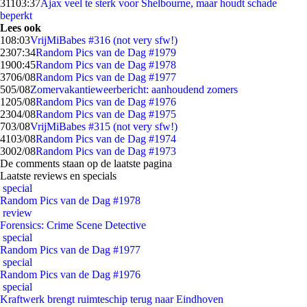
311
03:37
Ajax veel te sterk voor Shelbourne, maar houdt schade
beperkt
Lees ook
1
08:03
VrijMiBabes #316 (not very sfw!)
23
07:34
Random Pics van de Dag #1979
19
00:45
Random Pics van de Dag #1978
37
06/08
Random Pics van de Dag #1977
5
05/08
Zomervakantieweerbericht: aanhoudend zomers
12
05/08
Random Pics van de Dag #1976
23
04/08
Random Pics van de Dag #1975
7
03/08
VrijMiBabes #315 (not very sfw!)
41
03/08
Random Pics van de Dag #1974
30
02/08
Random Pics van de Dag #1973
De comments staan op de laatste pagina
Laatste reviews en specials
special
Random Pics van de Dag #1978
review
Forensics: Crime Scene Detective
special
Random Pics van de Dag #1977
special
Random Pics van de Dag #1976
special
Kraftwerk brengt ruimteschip terug naar Eindhoven