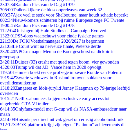
23
07:34
Random Pics van de Dag #1979
3
05:00
Trailers kijken: de bioscoopreleases van week 32
0
03:37
Ajax veel te sterk voor Shelbourne, maar houdt schade beperkt
0
02:34
Nieuwkomers schitteren bij ruime Europese zege FC Twente
19
00:45
Random Pics van de Dag #1978
11
22:04
Ontslagen bij Halo Studios na Campaign Evolved
13
22:01
PS5-doos waarschuwt voor einde fysieke games
2
21:30
De FOK!Voetbalmanager 2026/2027 is begonnen
2
21:03
Le Court wint na nerveuze finale, Pieterse derde
28
20:40
NPO-manager Menno de Boer geschorst na dickpic in
groepsapp
24
20:11
Duitser (93) crasht met quad tegen boom, vier gewonden
43
20:03
Trump wil dat J.D. Vance hem in 2028 opvolgt
1
19:50
Lemmen boekt eerste profzege in zware Ronde van Polen-rit
19
19:42
'Zwarte weduwes' in Rusland trouwen soldaten voor
overlijdensuitkering
13
18:20
Zangeres en Idols-jurylid Jerney Kaagman op 79-jarige leeftijd
overleden
10
15:21
Netflix-abonnees krijgen exclusieve early access tot
uitgebreide GTA VI trailer
64
14:35
Onlyfans-model met G-cup wil als NASA-ambassadeur naar
maan
24
14:09
Huisarts per direct uit vak gezet om ernstig alcoholmisbruik
3
12:12
XBOX platform krijgt zijn eigen "Platinum" achievements dit
jaar