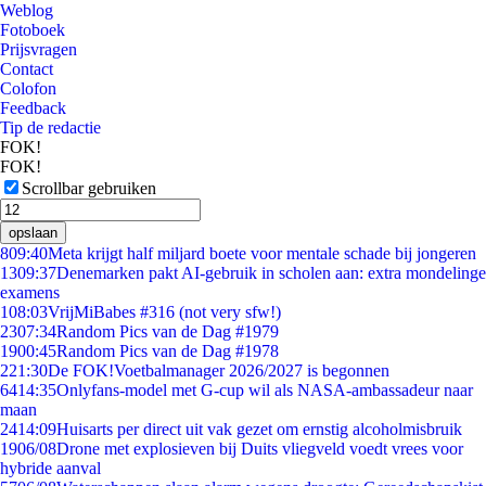
Weblog
Fotoboek
Prijsvragen
Contact
Colofon
Feedback
Tip de redactie
FOK!
FOK!
Scrollbar gebruiken
opslaan
8
09:40
Meta krijgt half miljard boete voor mentale schade bij jongeren
13
09:37
Denemarken pakt AI-gebruik in scholen aan: extra mondelinge
examens
1
08:03
VrijMiBabes #316 (not very sfw!)
23
07:34
Random Pics van de Dag #1979
19
00:45
Random Pics van de Dag #1978
2
21:30
De FOK!Voetbalmanager 2026/2027 is begonnen
64
14:35
Onlyfans-model met G-cup wil als NASA-ambassadeur naar
maan
24
14:09
Huisarts per direct uit vak gezet om ernstig alcoholmisbruik
19
06/08
Drone met explosieven bij Duits vliegveld voedt vrees voor
hybride aanval