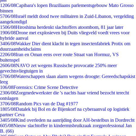
12
06/08
Capibara's lopen Braziliaans parlementsgebouw Mato Grosso
binnen
57
06/08
Israël meldt dood twee militairen in Zuid-Libanon, vergelding
aangekondigd
15
06/08
Hiroshima herdenkt slachtoffers atoombom, 81 jaar later
19
06/08
Drone met explosieven bij Duits vliegveld voedt vrees voor
hybride aanval
34
06/08
Wakker Dier dient klacht in tegen insectenfabriek Protix om
duurzaamheidsclaims
22
06/08
Iran en Oman eens over route Straat van Hormuz, VS
buitenspel
26
06/08
NAVO zet wegens Russische provocatie 250% meer
gevechtsvliegtuigen in
57
06/08
Waterschappen slaan alarm wegens droogte: Gereedschapskist
leeg
1
06/08
Forensics: Crime Scene Detective
23
06/08
Zorgmedewerkster die 's nachts haar vriend bezocht terecht
ontslagen
37
06/08
Random Pics van de Dag #1977
18
05/08
Datalek bij Bol en de Bijenkorf na cyberaanval op logistiek
partner Ceva
34
05/08
Kind overleden na aanrijding door AH-bestelbus in Dordrecht
6
05/08
Nieuw slachtoffer in kindermisbruikzaak zorgprofessional Jan
B. (66)