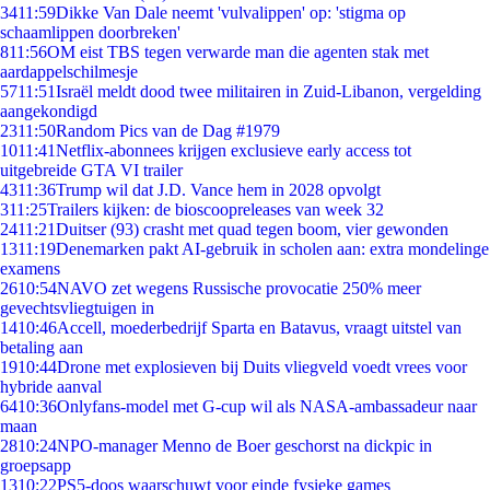
34
11:59
Dikke Van Dale neemt 'vulvalippen' op: 'stigma op
schaamlippen doorbreken'
8
11:56
OM eist TBS tegen verwarde man die agenten stak met
aardappelschilmesje
57
11:51
Israël meldt dood twee militairen in Zuid-Libanon, vergelding
aangekondigd
23
11:50
Random Pics van de Dag #1979
10
11:41
Netflix-abonnees krijgen exclusieve early access tot
uitgebreide GTA VI trailer
43
11:36
Trump wil dat J.D. Vance hem in 2028 opvolgt
3
11:25
Trailers kijken: de bioscoopreleases van week 32
24
11:21
Duitser (93) crasht met quad tegen boom, vier gewonden
13
11:19
Denemarken pakt AI-gebruik in scholen aan: extra mondelinge
examens
26
10:54
NAVO zet wegens Russische provocatie 250% meer
gevechtsvliegtuigen in
14
10:46
Accell, moederbedrijf Sparta en Batavus, vraagt uitstel van
betaling aan
19
10:44
Drone met explosieven bij Duits vliegveld voedt vrees voor
hybride aanval
64
10:36
Onlyfans-model met G-cup wil als NASA-ambassadeur naar
maan
28
10:24
NPO-manager Menno de Boer geschorst na dickpic in
groepsapp
13
10:22
PS5-doos waarschuwt voor einde fysieke games