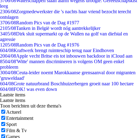
57
06/08
Waterschappen slaan alarm wegens droogte: Gereedschapskist
leeg
23
06/08
Zorgmedewerkster die 's nachts haar vriend bezocht terecht
ontslagen
37
06/08
Random Pics van de Dag #1977
21
05/08
Tanken in België wordt nóg aantrekkelijker
34
05/08
Dirk sluit supermarkt op de Wallen na golf van diefstal en
agressie
12
05/08
Random Pics van de Dag #1976
6
04/08
Kraftwerk brengt ruimteschip terug naar Eindhoven
20
04/08
Apple vecht Britse eis tot inbouwen backdoor in iCloud aan
85
04/08
'Witte' mannen discrimineren is volgens OM geen enkel
probleem
30
04/08
Ceuta-leider noemt Marokkaanse grensaanval door migranten
'gruweldaad'
6
04/08
Grote natuurbrand Boschhuizerbergen groeit naar 100 hectare
6
04/08
FOK! was even down
Laatste items
Laatste items
Toon berichten uit deze thema's
Actueel
Entertainment
Sport
Film & Tv
Games