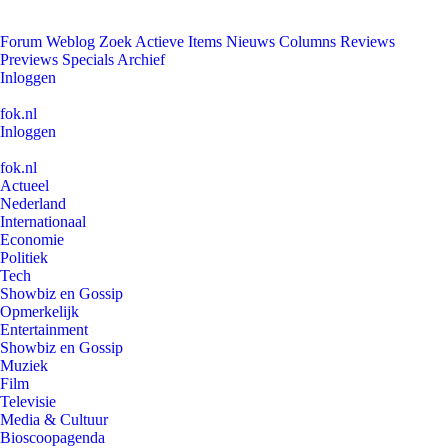
Forum
Weblog
Zoek
Actieve Items
Nieuws
Columns
Reviews
Previews
Specials
Archief
Inloggen
fok.nl
Inloggen
fok.nl
Actueel
Nederland
Internationaal
Economie
Politiek
Tech
Showbiz en Gossip
Opmerkelijk
Entertainment
Showbiz en Gossip
Muziek
Film
Televisie
Media & Cultuur
Bioscoopagenda