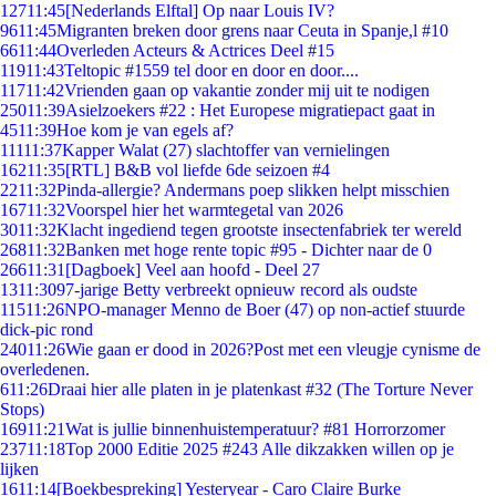
127
11:45
[Nederlands Elftal] Op naar Louis IV?
96
11:45
Migranten breken door grens naar Ceuta in Spanje,l #10
66
11:44
Overleden Acteurs & Actrices Deel #15
119
11:43
Teltopic #1559 tel door en door en door....
117
11:42
Vrienden gaan op vakantie zonder mij uit te nodigen
250
11:39
Asielzoekers #22 : Het Europese migratiepact gaat in
45
11:39
Hoe kom je van egels af?
111
11:37
Kapper Walat (27) slachtoffer van vernielingen
162
11:35
[RTL] B&B vol liefde 6de seizoen #4
22
11:32
Pinda-allergie? Andermans poep slikken helpt misschien
167
11:32
Voorspel hier het warmtegetal van 2026
30
11:32
Klacht ingediend tegen grootste insectenfabriek ter wereld
268
11:32
Banken met hoge rente topic #95 - Dichter naar de 0
266
11:31
[Dagboek] Veel aan hoofd - Deel 27
13
11:30
97-jarige Betty verbreekt opnieuw record als oudste
115
11:26
NPO-manager Menno de Boer (47) op non-actief stuurde
dick-pic rond
240
11:26
Wie gaan er dood in 2026?Post met een vleugje cynisme de
overledenen.
6
11:26
Draai hier alle platen in je platenkast #32 (The Torture Never
Stops)
169
11:21
Wat is jullie binnenhuistemperatuur? #81 Horrorzomer
237
11:18
Top 2000 Editie 2025 #243 Alle dikzakken willen op je
lijken
16
11:14
[Boekbespreking] Yesteryear - Caro Claire Burke