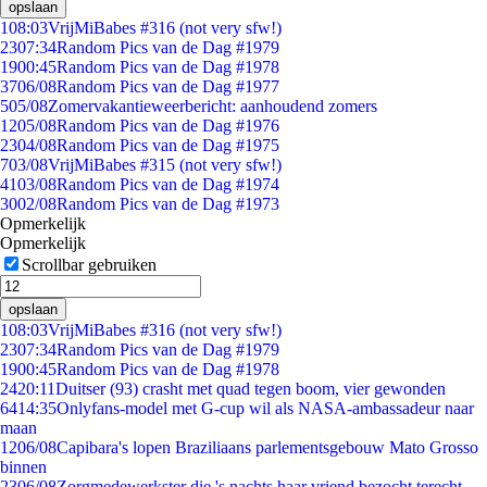
opslaan
1
08:03
VrijMiBabes #316 (not very sfw!)
23
07:34
Random Pics van de Dag #1979
19
00:45
Random Pics van de Dag #1978
37
06/08
Random Pics van de Dag #1977
5
05/08
Zomervakantieweerbericht: aanhoudend zomers
12
05/08
Random Pics van de Dag #1976
23
04/08
Random Pics van de Dag #1975
7
03/08
VrijMiBabes #315 (not very sfw!)
41
03/08
Random Pics van de Dag #1974
30
02/08
Random Pics van de Dag #1973
Opmerkelijk
Opmerkelijk
Scrollbar gebruiken
opslaan
1
08:03
VrijMiBabes #316 (not very sfw!)
23
07:34
Random Pics van de Dag #1979
19
00:45
Random Pics van de Dag #1978
24
20:11
Duitser (93) crasht met quad tegen boom, vier gewonden
64
14:35
Onlyfans-model met G-cup wil als NASA-ambassadeur naar
maan
12
06/08
Capibara's lopen Braziliaans parlementsgebouw Mato Grosso
binnen
23
06/08
Zorgmedewerkster die 's nachts haar vriend bezocht terecht