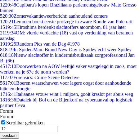
12
20:48
Capibara's lopen Braziliaans parlementsgebouw Mato Grosso
binnen
5
20:30
Zomervakantieweerbericht: aanhoudend zomers
1
20:21
Lemmen boekt eerste profzege in zware Ronde van Polen-rit
15
19:45
Hiroshima herdenkt slachtoffers atoombom, 81 jaar later
21
19:34
OM: vierde verdachte (18) vast op verdenking van beramen
aanslag
19
19:25
Random Pics van de Dag #1978
8
18:19
In Spider-Man: Brand New Day is Spidey echt weer Spidey
6
18:18
Nieuw slachtoffer in kindermisbruikzaak zorgprofessional Jan
B. (66)
45
17:10
Doorwerken na AOW-leeftijd vaker vastgelegd in cao's, moet
werken na je 67e de norm worden?
1
17:07
Forensics: Crime Scene Detective
56
17:01
Boeren waarschuwen voor lagere oogst door aanhoudende
hitte en droogte
17
16:41
Italiaanse vrouw wint 1 miljoen, gooit kraslot per abuis weg
18
16:36
Datalek bij Bol en de Bijenkorf na cyberaanval op logistiek
partner Ceva
Forum
Forum
Scrollbar gebruiken
opslaan