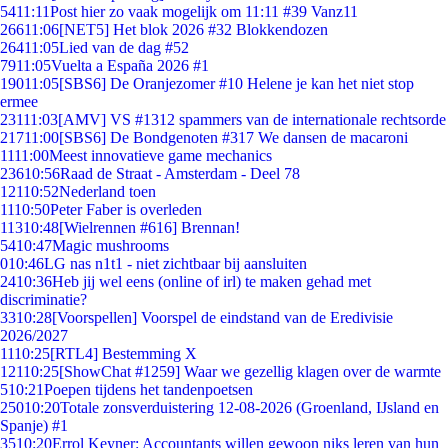
54
11:11
Post hier zo vaak mogelijk om 11:11 #39 Vanz11
266
11:06
[NET5] Het blok 2026 #32 Blokkendozen
264
11:05
Lied van de dag #52
79
11:05
Vuelta a España 2026 #1
190
11:05
[SBS6] De Oranjezomer #10 Helene je kan het niet stop
ermee
231
11:03
[AMV] VS #1312 spammers van de internationale rechtsorde
217
11:00
[SBS6] De Bondgenoten #317 We dansen de macaroni
11
11:00
Meest innovatieve game mechanics
236
10:56
Raad de Straat - Amsterdam - Deel 78
121
10:52
Nederland toen
11
10:50
Peter Faber is overleden
113
10:48
[Wielrennen #616] Brennan!
54
10:47
Magic mushrooms
0
10:46
LG nas n1t1 - niet zichtbaar bij aansluiten
24
10:36
Heb jij wel eens (online of irl) te maken gehad met
discriminatie?
33
10:28
[Voorspellen] Voorspel de eindstand van de Eredivisie
2026/2027
11
10:25
[RTL4] Bestemming X
121
10:25
[ShowChat #1259] Waar we gezellig klagen over de warmte
5
10:21
Poepen tijdens het tandenpoetsen
250
10:20
Totale zonsverduistering 12-08-2026 (Groenland, IJsland en
Spanje) #1
35
10:20
Errol Keyner: Accountants willen gewoon niks leren van hun