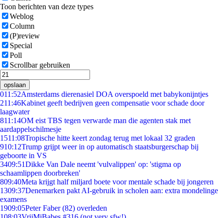
Toon berichten van deze types
Weblog
Column
(P)review
Special
Poll
Scrollbar gebruiken
opslaan
0
11:52
Amsterdams dierenasiel DOA overspoeld met babykonijntjes
2
11:46
Kabinet geeft bedrijven geen compensatie voor schade door
laagwater
8
11:14
OM eist TBS tegen verwarde man die agenten stak met
aardappelschilmesje
15
11:08
Tropische hitte keert zondag terug met lokaal 32 graden
9
10:12
Trump grijpt weer in op automatisch staatsburgerschap bij
geboorte in VS
34
09:51
Dikke Van Dale neemt 'vulvalippen' op: 'stigma op
schaamlippen doorbreken'
8
09:40
Meta krijgt half miljard boete voor mentale schade bij jongeren
13
09:37
Denemarken pakt AI-gebruik in scholen aan: extra mondelinge
examens
19
09:05
Peter Faber (82) overleden
1
08:03
VrijMiBabes #316 (not very sfw!)