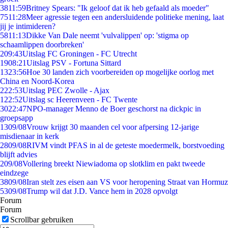
38
11:59
Britney Spears: "Ik geloof dat ik heb gefaald als moeder"
75
11:28
Meer agressie tegen een andersluidende politieke mening, laat
jij je intimideren?
58
11:13
Dikke Van Dale neemt 'vulvalippen' op: 'stigma op
schaamlippen doorbreken'
2
09:43
Uitslag FC Groningen - FC Utrecht
19
08:21
Uitslag PSV - Fortuna Sittard
13
23:56
Hoe 30 landen zich voorbereiden op mogelijke oorlog met
China en Noord-Korea
2
22:53
Uitslag PEC Zwolle - Ajax
1
22:52
Uitslag sc Heerenveen - FC Twente
30
22:47
NPO-manager Menno de Boer geschorst na dickpic in
groepsapp
13
09/08
Vrouw krijgt 30 maanden cel voor afpersing 12-jarige
misdienaar in kerk
28
09/08
RIVM vindt PFAS in al de geteste moedermelk, borstvoeding
blijft advies
2
09/08
Vollering breekt Niewiadoma op slotklim en pakt tweede
eindzege
38
09/08
Iran stelt zes eisen aan VS voor heropening Straat van Hormuz
53
09/08
Trump wil dat J.D. Vance hem in 2028 opvolgt
Forum
Forum
Scrollbar gebruiken