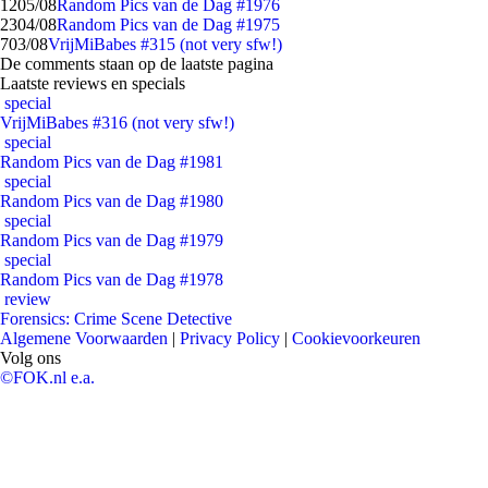
12
05/08
Random Pics van de Dag #1976
23
04/08
Random Pics van de Dag #1975
7
03/08
VrijMiBabes #315 (not very sfw!)
De comments staan op de laatste pagina
Laatste reviews en specials
special
VrijMiBabes #316 (not very sfw!)
special
Random Pics van de Dag #1981
special
Random Pics van de Dag #1980
special
Random Pics van de Dag #1979
special
Random Pics van de Dag #1978
review
Forensics: Crime Scene Detective
Algemene Voorwaarden
|
Privacy Policy
|
Cookievoorkeuren
Volg ons
©FOK.nl e.a.