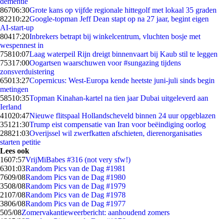
dementie
867
06:30
Grote kans op vijfde regionale hittegolf met lokaal 35 graden
822
10:22
Google-topman Jeff Dean stapt op na 27 jaar, begint eigen
AI-start-up
804
17:20
Inbrekers betrapt bij winkelcentrum, vluchten bosje met
wespennest in
758
10:07
Laag waterpeil Rijn dreigt binnenvaart bij Kaub stil te leggen
753
17:00
Oogartsen waarschuwen voor #sungazing tijdens
zonsverduistering
650
13:27
Copernicus: West-Europa kende heetste juni-juli sinds begin
metingen
585
10:35
Topman Kinahan-kartel na tien jaar Dubai uitgeleverd aan
Ierland
410
20:47
Nieuwe flitspaal Hollandscheveld binnen 24 uur opgeblazen
351
21:30
Trump eist compensatie van Iran voor beëindiging oorlog
288
21:03
Overijssel wil zwerfkatten afschieten, dierenorganisaties
starten petitie
Lees ook
16
07:57
VrijMiBabes #316 (not very sfw!)
63
01:03
Random Pics van de Dag #1981
76
09/08
Random Pics van de Dag #1980
35
08/08
Random Pics van de Dag #1979
21
07/08
Random Pics van de Dag #1978
38
06/08
Random Pics van de Dag #1977
5
05/08
Zomervakantieweerbericht: aanhoudend zomers