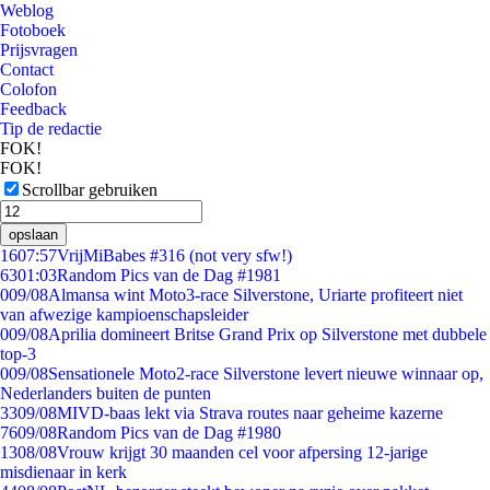
Weblog
Fotoboek
Prijsvragen
Contact
Colofon
Feedback
Tip de redactie
FOK!
FOK!
Scrollbar gebruiken
opslaan
16
07:57
VrijMiBabes #316 (not very sfw!)
63
01:03
Random Pics van de Dag #1981
0
09/08
Almansa wint Moto3-race Silverstone, Uriarte profiteert niet
van afwezige kampioenschapsleider
0
09/08
Aprilia domineert Britse Grand Prix op Silverstone met dubbele
top-3
0
09/08
Sensationele Moto2-race Silverstone levert nieuwe winnaar op,
Nederlanders buiten de punten
33
09/08
MIVD-baas lekt via Strava routes naar geheime kazerne
76
09/08
Random Pics van de Dag #1980
13
08/08
Vrouw krijgt 30 maanden cel voor afpersing 12-jarige
misdienaar in kerk