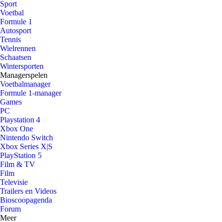
Sport
Voetbal
Formule 1
Autosport
Tennis
Wielrennen
Schaatsen
Wintersporten
Managerspelen
Voetbalmanager
Formule 1-manager
Games
PC
Playstation 4
Xbox One
Nintendo Switch
Xbox Series X|S
PlayStation 5
Film & TV
Film
Televisie
Trailers en Videos
Bioscoopagenda
Forum
Meer