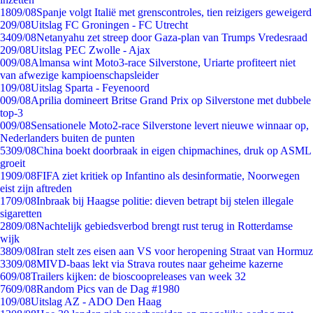
18
09/08
Spanje volgt Italië met grenscontroles, tien reizigers geweigerd
2
09/08
Uitslag FC Groningen - FC Utrecht
34
09/08
Netanyahu zet streep door Gaza-plan van Trumps Vredesraad
2
09/08
Uitslag PEC Zwolle - Ajax
0
09/08
Almansa wint Moto3-race Silverstone, Uriarte profiteert niet
van afwezige kampioenschapsleider
1
09/08
Uitslag Sparta - Feyenoord
0
09/08
Aprilia domineert Britse Grand Prix op Silverstone met dubbele
top-3
0
09/08
Sensationele Moto2-race Silverstone levert nieuwe winnaar op,
Nederlanders buiten de punten
53
09/08
China boekt doorbraak in eigen chipmachines, druk op ASML
groeit
19
09/08
FIFA ziet kritiek op Infantino als desinformatie, Noorwegen
eist zijn aftreden
17
09/08
Inbraak bij Haagse politie: dieven betrapt bij stelen illegale
sigaretten
28
09/08
Nachtelijk gebiedsverbod brengt rust terug in Rotterdamse
wijk
38
09/08
Iran stelt zes eisen aan VS voor heropening Straat van Hormuz
33
09/08
MIVD-baas lekt via Strava routes naar geheime kazerne
6
09/08
Trailers kijken: de bioscoopreleases van week 32
76
09/08
Random Pics van de Dag #1980
1
09/08
Uitslag AZ - ADO Den Haag