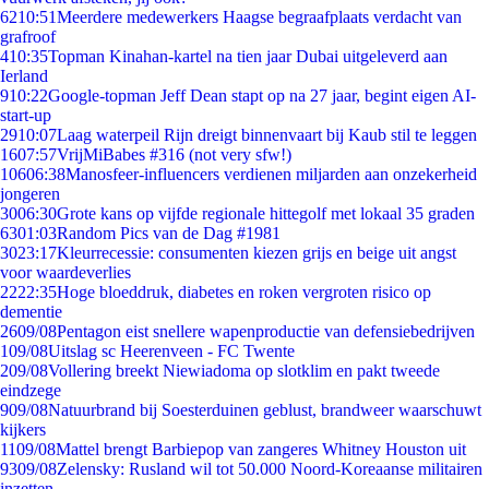
62
10:51
Meerdere medewerkers Haagse begraafplaats verdacht van
grafroof
4
10:35
Topman Kinahan-kartel na tien jaar Dubai uitgeleverd aan
Ierland
9
10:22
Google-topman Jeff Dean stapt op na 27 jaar, begint eigen AI-
start-up
29
10:07
Laag waterpeil Rijn dreigt binnenvaart bij Kaub stil te leggen
16
07:57
VrijMiBabes #316 (not very sfw!)
106
06:38
Manosfeer-influencers verdienen miljarden aan onzekerheid
jongeren
30
06:30
Grote kans op vijfde regionale hittegolf met lokaal 35 graden
63
01:03
Random Pics van de Dag #1981
30
23:17
Kleurrecessie: consumenten kiezen grijs en beige uit angst
voor waardeverlies
22
22:35
Hoge bloeddruk, diabetes en roken vergroten risico op
dementie
26
09/08
Pentagon eist snellere wapenproductie van defensiebedrijven
1
09/08
Uitslag sc Heerenveen - FC Twente
2
09/08
Vollering breekt Niewiadoma op slotklim en pakt tweede
eindzege
9
09/08
Natuurbrand bij Soesterduinen geblust, brandweer waarschuwt
kijkers
11
09/08
Mattel brengt Barbiepop van zangeres Whitney Houston uit
93
09/08
Zelensky: Rusland wil tot 50.000 Noord-Koreaanse militairen
inzetten