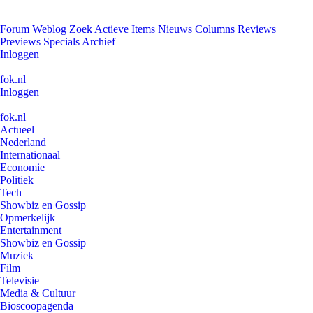
Forum
Weblog
Zoek
Actieve Items
Nieuws
Columns
Reviews
Previews
Specials
Archief
Inloggen
fok.nl
Inloggen
fok.nl
Actueel
Nederland
Internationaal
Economie
Politiek
Tech
Showbiz en Gossip
Opmerkelijk
Entertainment
Showbiz en Gossip
Muziek
Film
Televisie
Media & Cultuur
Bioscoopagenda