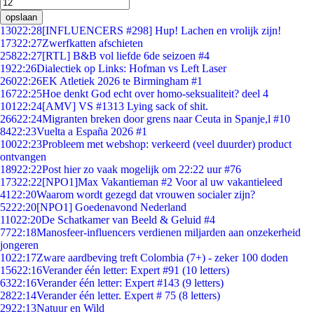
opslaan
130
22:28
[INFLUENCERS #298] Hup! Lachen en vrolijk zijn!
173
22:27
Zwerfkatten afschieten
258
22:27
[RTL] B&B vol liefde 6de seizoen #4
19
22:26
Dialectiek op Links: Hofman vs Left Laser
260
22:26
EK Atletiek 2026 te Birmingham #1
167
22:25
Hoe denkt God echt over homo-seksualiteit? deel 4
101
22:24
[AMV] VS #1313 Lying sack of shit.
266
22:24
Migranten breken door grens naar Ceuta in Spanje,l #10
84
22:23
Vuelta a España 2026 #1
100
22:23
Probleem met webshop: verkeerd (veel duurder) product
ontvangen
189
22:22
Post hier zo vaak mogelijk om 22:22 uur #76
173
22:22
[NPO1]Max Vakantieman #2 Voor al uw vakantieleed
41
22:20
Waarom wordt gezegd dat vrouwen socialer zijn?
52
22:20
[NPO1] Goedenavond Nederland
110
22:20
De Schatkamer van Beeld & Geluid #4
77
22:18
Manosfeer-influencers verdienen miljarden aan onzekerheid
jongeren
10
22:17
Zware aardbeving treft Colombia (7+) - zeker 100 doden
156
22:16
Verander één letter: Expert #91 (10 letters)
63
22:16
Verander één letter: Expert #143 (9 letters)
28
22:14
Verander één letter. Expert # 75 (8 letters)
29
22:13
Natuur en Wild