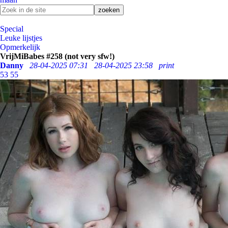
Special
Leuke lijstjes
Opmerkelijk
VrijMiBabes #258 (not very sfw!)
Danny
28-04-2025 07:31
28-04-2025 23:58
print
53
55