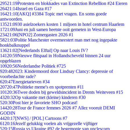
295
21:19
Protesten en blokkades van Extinction Rebellion #24 Eieren
264
21:14
Israel en Gaza #17
164
21:10
[AKQ] #3384 Topic met vragen. En soms goede
antwoorden.
135
21:09
30 asielzoekers kosten 1 miljoen in hotel centrum Haarlem
17
21:09
Juni en juli samen heetste ooit gemeten in West-Europa
234
21:06
[NPO2] Zomergasten 2026 #1
58
21:03
Politie Manchester overmeestert man met nog ingepakte
honkbalknuppel
136
21:02
[Nederlands Elftal] Op naar Louis IV?
141
20:59
Nieuwe flitspaal in Hollandscheveld binnen 24 uur
opgeblazen
109
20:56
Nederlandse Politiek #725
9
20:48
2023: Kindermoord door Lindsay Clancy: depressie of
voorbedachte rade?
6
20:47
Energietarieven #34
207
20:47
Politieke meme's en spotprenten #11
101
20:36
Twee doden bij geweldsincident in Drents Weiteveen #15
43
20:32
Op vakantie met (kleine) kinderen #30
5
20:30
Post hier je favoriete SHO podcast!
144
20:28
Tour de France femmes 2026 #7 Allez vooruit DEMI
GODIN
44
20:17
[NWS] / [POL] Cartoons #7
61
20:16
Jezelf gelukkig voelen als vrijgezelle vijftiger
5
20:15
Russia vs Ukraine #92 de hegemonie van unclescorp