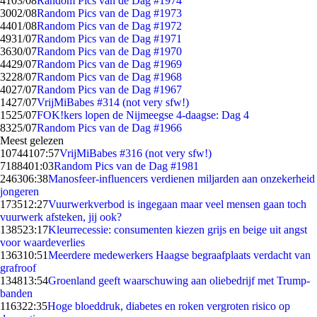
41
03/08
Random Pics van de Dag #1974
30
02/08
Random Pics van de Dag #1973
44
01/08
Random Pics van de Dag #1972
49
31/07
Random Pics van de Dag #1971
36
30/07
Random Pics van de Dag #1970
44
29/07
Random Pics van de Dag #1969
32
28/07
Random Pics van de Dag #1968
40
27/07
Random Pics van de Dag #1967
14
27/07
VrijMiBabes #314 (not very sfw!)
15
25/07
FOK!kers lopen de Nijmeegse 4-daagse: Dag 4
83
25/07
Random Pics van de Dag #1966
Meest gelezen
107441
07:57
VrijMiBabes #316 (not very sfw!)
71884
01:03
Random Pics van de Dag #1981
2463
06:38
Manosfeer-influencers verdienen miljarden aan onzekerheid
jongeren
1735
12:27
Vuurwerkverbod is ingegaan maar veel mensen gaan toch
vuurwerk afsteken, jij ook?
1385
23:17
Kleurrecessie: consumenten kiezen grijs en beige uit angst
voor waardeverlies
1363
10:51
Meerdere medewerkers Haagse begraafplaats verdacht van
grafroof
1348
13:54
Groenland geeft waarschuwing aan oliebedrijf met Trump-
banden
1163
22:35
Hoge bloeddruk, diabetes en roken vergroten risico op