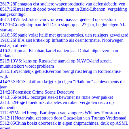
26
17:28
Pentagon eist snellere wapenproductie van defensiebedrijven
85
17:26
Israël meldt dood twee militairen in Zuid-Libanon, vergelding
aangekondigd
46
17:18
Vinted-foto's van vrouwen massaal gedeeld op seksfora
9
17:16
Google-topman Jeff Dean stapt op na 27 jaar, begint eigen AI-
start-up
18
16:36
Spanje volgt Italië met grenscontroles, tien reizigers geweigerd
19
16:26
FIFA ziet kritiek op Infantino als desinformatie, Noorwegen
eist zijn aftreden
4
16:22
Topman Kinahan-kartel na tien jaar Dubai uitgeleverd aan
Ierland
52
15:19
VS: kans op Russische aanval op NAVO-land groeit,
munitietekort wordt probleem
28
15:15
Nachtelijk gebiedsverbod brengt rust terug in Rotterdamse
wijk
4
14:35
XBOX platform krijgt zijn eigen "Platinum" achievements dit
jaar
2
14:28
Forensics: Crime Scene Detective
44
13:55
PostNL-bezorger steekt bewoner na ruzie over pakket
22
13:52
Hoge bloeddruk, diabetes en roken vergroten risico op
dementie
11
12:57
Mattel brengt Barbiepop van zangeres Whitney Houston uit
34
12:11
Netanyahu zet streep door Gaza-plan van Trumps Vredesraad
53
12:05
China boekt doorbraak in eigen chipmachines, druk op ASML
groeit