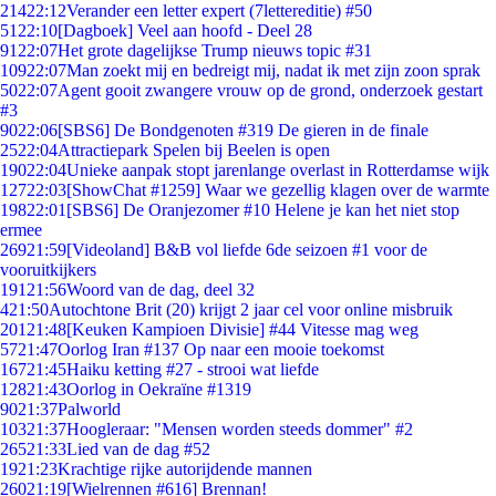
214
22:12
Verander een letter expert (7lettereditie) #50
51
22:10
[Dagboek] Veel aan hoofd - Deel 28
91
22:07
Het grote dagelijkse Trump nieuws topic #31
109
22:07
Man zoekt mij en bedreigt mij, nadat ik met zijn zoon sprak
50
22:07
Agent gooit zwangere vrouw op de grond, onderzoek gestart
#3
90
22:06
[SBS6] De Bondgenoten #319 De gieren in de finale
25
22:04
Attractiepark Spelen bij Beelen is open
190
22:04
Unieke aanpak stopt jarenlange overlast in Rotterdamse wijk
127
22:03
[ShowChat #1259] Waar we gezellig klagen over de warmte
198
22:01
[SBS6] De Oranjezomer #10 Helene je kan het niet stop
ermee
269
21:59
[Videoland] B&B vol liefde 6de seizoen #1 voor de
vooruitkijkers
191
21:56
Woord van de dag, deel 32
4
21:50
Autochtone Brit (20) krijgt 2 jaar cel voor online misbruik
201
21:48
[Keuken Kampioen Divisie] #44 Vitesse mag weg
57
21:47
Oorlog Iran #137 Op naar een mooie toekomst
167
21:45
Haiku ketting #27 - strooi wat liefde
128
21:43
Oorlog in Oekraïne #1319
90
21:37
Palworld
103
21:37
Hoogleraar: "Mensen worden steeds dommer" #2
265
21:33
Lied van de dag #52
19
21:23
Krachtige rijke autorijdende mannen
260
21:19
[Wielrennen #616] Brennan!