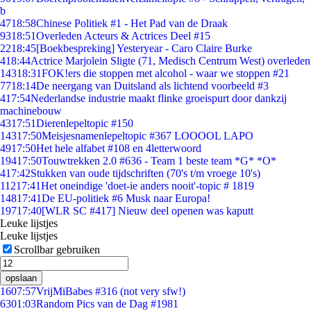
b
47
18:58
Chinese Politiek #1 - Het Pad van de Draak
93
18:51
Overleden Acteurs & Actrices Deel #15
22
18:45
[Boekbespreking] Yesteryear - Caro Claire Burke
4
18:44
Actrice Marjolein Sligte (71, Medisch Centrum West) overleden
143
18:31
FOK!ers die stoppen met alcohol - waar we stoppen #21
77
18:14
De neergang van Duitsland als lichtend voorbeeld #3
4
17:54
Nederlandse industrie maakt flinke groeispurt door dankzij
machinebouw
43
17:51
Dierenlepeltopic #150
143
17:50
Meisjesnamenlepeltopic #367 LOOOOL LAPO
49
17:50
Het hele alfabet #108 en 4letterwoord
194
17:50
Touwtrekken 2.0 #636 - Team 1 beste team *G* *O*
4
17:42
Stukken van oude tijdschriften (70's t/m vroege 10's)
112
17:41
Het oneindige 'doet-ie anders nooit'-topic # 1819
148
17:41
De EU-politiek #6 Musk naar Europa!
197
17:40
[WLR SC #417] Nieuw deel openen was kaputt
Leuke lijstjes
Leuke lijstjes
Scrollbar gebruiken
opslaan
16
07:57
VrijMiBabes #316 (not very sfw!)
63
01:03
Random Pics van de Dag #1981