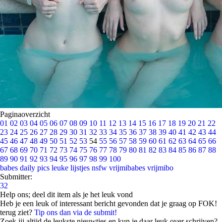
Paginaoverzicht
01
02
03
04
05
06
07
08
09
10
11
12
13
14
15
16
17
18
19
20
21
22
23
24
25
26
27
28
29
30
31
32
33
34
35
36
37
38
39
40
41
42
43
44
45
46
47
48
49
50
51
52
53
54
55
56
57
58
59
60
61
62
63
64
65
66
67
68
69
70
71
72
73
74
75
76
77
78
79
80
81
82
83
84
85
86
87
88
89
90
91
92
93
94
95
96
97
98
99
100
babes
daily pics
leuke lijstjes
nsfw
vrijmibabes
vrijmibo
Submitter:
32
Help ons; deel dit item als je het leuk vond
Heb je een leuk of interessant bericht gevonden dat je graag op FOK!
terug ziet?
Tip ons dan via de submit!
Zoek jij altijd de leukste nieuwtjes en kun je daar leuk over schrijven?