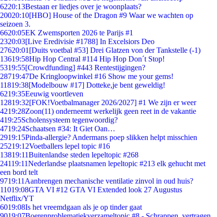
62
20:13
Bestaan er liedjes over je woonplaats?
200
20:10
[HBO] House of the Dragon #9 Waar we wachten op
seizoen 3.
66
20:05
EK Zwemsporten 2026 te Parijs #1
23
20:03
[Live Eredivisie #1788] In Excelsiors Deo
276
20:01
[Duits voetbal #53] Drei Glatzen von der Tankstelle (-1)
136
19:58
Hip Hop Central #114 Hip Hop Don´t Stop!
53
19:55
[Crowdfunding] #443 Rentestijgingen?
287
19:47
De Kringloopwinkel #16 Show me your gems!
118
19:38
[Modelbouw #17] Dotteke,je bent geweldig!
62
19:35
Eeuwig voortleven
128
19:32
[FOK!Voetbalmanager 2026/2027] #1 We zijn er weer
42
19:28
Zoon(11) onderneemt werkelijk geen reet in de vakantie
4
19:25
Scholensysteem tegenwoordig?
47
19:24
Schaatsen #34: It Giet Oan…
29
19:15
Pinda-allergie? Andermans poep slikken helpt misschien
252
19:12
Voetballers lepel topic #16
138
19:11
Buitenlandse steden lepeltopic #268
241
19:11
Nederlandse plaatsnamen lepeltopic #213 elk gehucht met
een bord telt
97
19:11
Aanbrengen mechanische ventilatie zinvol in oud huis?
110
19:08
GTA VI #12 GTA VI Extended look 27 Augustus
Netflix/YT
60
19:08
Is het vreemdgaan als je op tinder gaat
90
19:07
Boerenproblematiekverzameltopic #8 - Schrappen, vertragen,