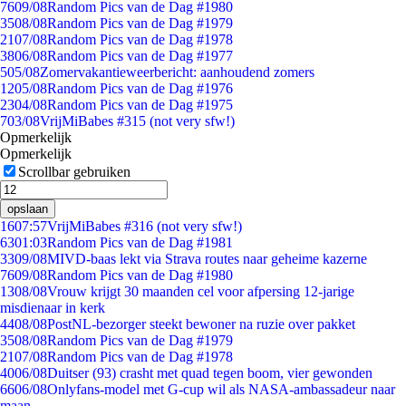
76
09/08
Random Pics van de Dag #1980
35
08/08
Random Pics van de Dag #1979
21
07/08
Random Pics van de Dag #1978
38
06/08
Random Pics van de Dag #1977
5
05/08
Zomervakantieweerbericht: aanhoudend zomers
12
05/08
Random Pics van de Dag #1976
23
04/08
Random Pics van de Dag #1975
7
03/08
VrijMiBabes #315 (not very sfw!)
Opmerkelijk
Opmerkelijk
Scrollbar gebruiken
opslaan
16
07:57
VrijMiBabes #316 (not very sfw!)
63
01:03
Random Pics van de Dag #1981
33
09/08
MIVD-baas lekt via Strava routes naar geheime kazerne
76
09/08
Random Pics van de Dag #1980
13
08/08
Vrouw krijgt 30 maanden cel voor afpersing 12-jarige
misdienaar in kerk
44
08/08
PostNL-bezorger steekt bewoner na ruzie over pakket
35
08/08
Random Pics van de Dag #1979
21
07/08
Random Pics van de Dag #1978
40
06/08
Duitser (93) crasht met quad tegen boom, vier gewonden
66
06/08
Onlyfans-model met G-cup wil als NASA-ambassadeur naar
maan