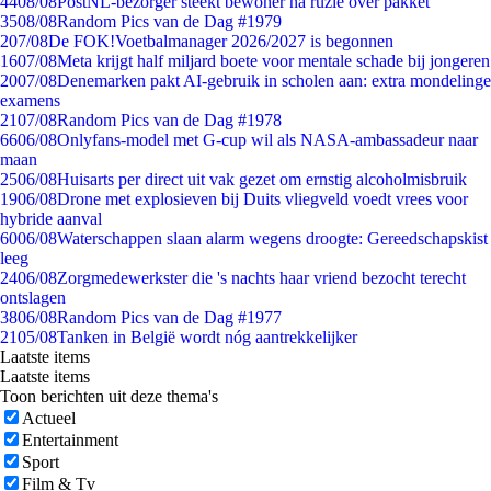
44
08/08
PostNL-bezorger steekt bewoner na ruzie over pakket
35
08/08
Random Pics van de Dag #1979
2
07/08
De FOK!Voetbalmanager 2026/2027 is begonnen
16
07/08
Meta krijgt half miljard boete voor mentale schade bij jongeren
20
07/08
Denemarken pakt AI-gebruik in scholen aan: extra mondelinge
examens
21
07/08
Random Pics van de Dag #1978
66
06/08
Onlyfans-model met G-cup wil als NASA-ambassadeur naar
maan
25
06/08
Huisarts per direct uit vak gezet om ernstig alcoholmisbruik
19
06/08
Drone met explosieven bij Duits vliegveld voedt vrees voor
hybride aanval
60
06/08
Waterschappen slaan alarm wegens droogte: Gereedschapskist
leeg
24
06/08
Zorgmedewerkster die 's nachts haar vriend bezocht terecht
ontslagen
38
06/08
Random Pics van de Dag #1977
21
05/08
Tanken in België wordt nóg aantrekkelijker
Laatste items
Laatste items
Toon berichten uit deze thema's
Actueel
Entertainment
Sport
Film & Tv