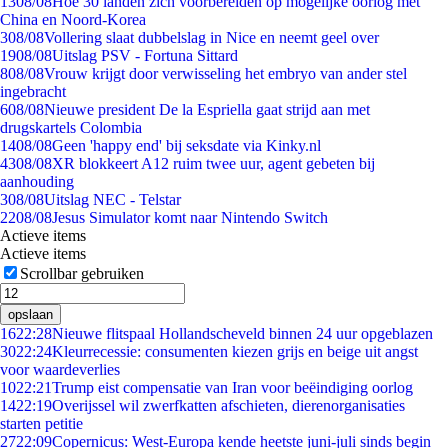
13
08/08
Hoe 30 landen zich voorbereiden op mogelijke oorlog met
China en Noord-Korea
3
08/08
Vollering slaat dubbelslag in Nice en neemt geel over
19
08/08
Uitslag PSV - Fortuna Sittard
8
08/08
Vrouw krijgt door verwisseling het embryo van ander stel
ingebracht
6
08/08
Nieuwe president De la Espriella gaat strijd aan met
drugskartels Colombia
14
08/08
Geen 'happy end' bij seksdate via Kinky.nl
43
08/08
XR blokkeert A12 ruim twee uur, agent gebeten bij
aanhouding
3
08/08
Uitslag NEC - Telstar
22
08/08
Jesus Simulator komt naar Nintendo Switch
Actieve items
Actieve items
Scrollbar gebruiken
opslaan
16
22:28
Nieuwe flitspaal Hollandscheveld binnen 24 uur opgeblazen
30
22:24
Kleurrecessie: consumenten kiezen grijs en beige uit angst
voor waardeverlies
10
22:21
Trump eist compensatie van Iran voor beëindiging oorlog
14
22:19
Overijssel wil zwerfkatten afschieten, dierenorganisaties
starten petitie
27
22:09
Copernicus: West-Europa kende heetste juni-juli sinds begin