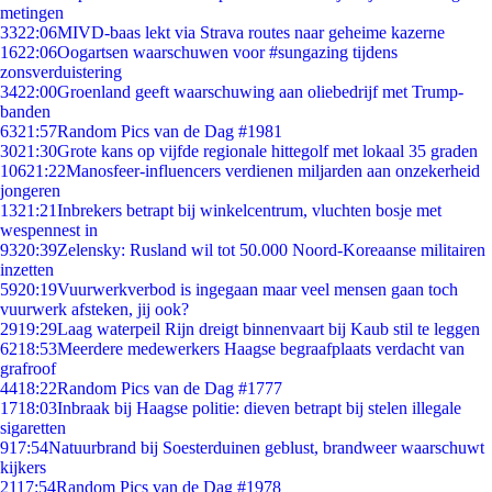
metingen
33
22:06
MIVD-baas lekt via Strava routes naar geheime kazerne
16
22:06
Oogartsen waarschuwen voor #sungazing tijdens
zonsverduistering
34
22:00
Groenland geeft waarschuwing aan oliebedrijf met Trump-
banden
63
21:57
Random Pics van de Dag #1981
30
21:30
Grote kans op vijfde regionale hittegolf met lokaal 35 graden
106
21:22
Manosfeer-influencers verdienen miljarden aan onzekerheid
jongeren
13
21:21
Inbrekers betrapt bij winkelcentrum, vluchten bosje met
wespennest in
93
20:39
Zelensky: Rusland wil tot 50.000 Noord-Koreaanse militairen
inzetten
59
20:19
Vuurwerkverbod is ingegaan maar veel mensen gaan toch
vuurwerk afsteken, jij ook?
29
19:29
Laag waterpeil Rijn dreigt binnenvaart bij Kaub stil te leggen
62
18:53
Meerdere medewerkers Haagse begraafplaats verdacht van
grafroof
44
18:22
Random Pics van de Dag #1777
17
18:03
Inbraak bij Haagse politie: dieven betrapt bij stelen illegale
sigaretten
9
17:54
Natuurbrand bij Soesterduinen geblust, brandweer waarschuwt
kijkers
21
17:54
Random Pics van de Dag #1978