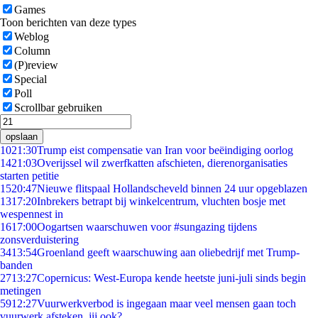
Games
Toon berichten van deze types
Weblog
Column
(P)review
Special
Poll
Scrollbar gebruiken
opslaan
10
21:30
Trump eist compensatie van Iran voor beëindiging oorlog
14
21:03
Overijssel wil zwerfkatten afschieten, dierenorganisaties
starten petitie
15
20:47
Nieuwe flitspaal Hollandscheveld binnen 24 uur opgeblazen
13
17:20
Inbrekers betrapt bij winkelcentrum, vluchten bosje met
wespennest in
16
17:00
Oogartsen waarschuwen voor #sungazing tijdens
zonsverduistering
34
13:54
Groenland geeft waarschuwing aan oliebedrijf met Trump-
banden
27
13:27
Copernicus: West-Europa kende heetste juni-juli sinds begin
metingen
59
12:27
Vuurwerkverbod is ingegaan maar veel mensen gaan toch
vuurwerk afsteken, jij ook?