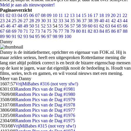
Meld je aan als nieuwsposter!
Paginaoverzicht
01
02
03
04
05
06
07
08
09
10
11
12
13
14
15
16
17
18
19
20
21
22
23
24
25
26
27
28
29
30
31
32
33
34
35
36
37
38
39
40
41
42
43
44
45
46
47
48
49
50
51
52
53
54
55
56
57
58
59
60
61
62
63
64
65
66
67
68
69
70
71
72
73
74
75
76
77
78
79
80
81
82
83
84
85
86
87
88
89
90
91
92
93
94
95
96
97
98
99
100
Danny
Danny is de initiatiefnemer, oprichter en eigenaar van FOK.nl. Hij is
maar zelden serieus, heeft een uitgesproken Rotterdamse mening die
lang niet altijd politiek correct is en bezit de bizarre eigenschap mensen
op de kast te jagen, waar dat eigenlijk nooit de bedoeling is. Houdt van
films, series, tech en gamen, en wil vooral nieuws met een mening.
Meer van Danny
16
07:57
VrijMiBabes #316 (not very sfw!)
63
01:03
Random Pics van de Dag #1981
76
09/08
Random Pics van de Dag #1980
35
08/08
Random Pics van de Dag #1979
21
07/08
Random Pics van de Dag #1978
38
06/08
Random Pics van de Dag #1977
12
05/08
Random Pics van de Dag #1976
23
04/08
Random Pics van de Dag #1975
7
03/08
VrijMiBabes #315 (not very sfw!)