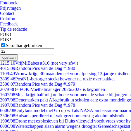
Fotoboek
Prijsvragen
Contact
Colofon
Feedback
Tip de redactie
FOK!
FOK!
Scrollbar gebruiken
opslaan
12
15:10
VrijMiBabes #316 (not very sfw!)
40
15:09
Random Pics van de Dag #1980
11
09:49
Vrouw krijgt 30 maanden cel voor afpersing 12-jarige misdiena
38
09:46
PostNL-bezorger steekt bewoner na ruzie over pakket
35
00:07
Random Pics van de Dag #1979
2
07/08
De FOK!Voetbalmanager 2026/2027 is begonnen
16
07/08
Meta krijgt half miljard boete voor mentale schade bij jongeren
20
07/08
Denemarken pakt AI-gebruik in scholen aan: extra mondeling
19
07/08
Random Pics van de Dag #1978
66
06/08
Onlyfans-model met G-cup wil als NASA-ambassadeur naar 
25
06/08
Huisarts per direct uit vak gezet om ernstig alcoholmisbruik
19
06/08
Drone met explosieven bij Duits vliegveld voedt vrees voor hy
60
06/08
Waterschappen slaan alarm wegens droogte: Gereedschapskist