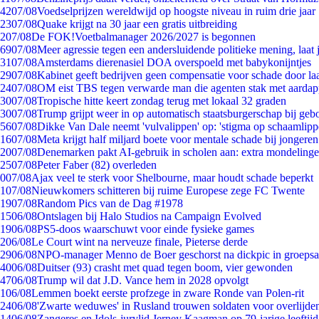
42
07/08
Voedselprijzen wereldwijd op hoogste niveau in ruim drie jaar
23
07/08
Quake krijgt na 30 jaar een gratis uitbreiding
2
07/08
De FOK!Voetbalmanager 2026/2027 is begonnen
69
07/08
Meer agressie tegen een andersluidende politieke mening, laat j
31
07/08
Amsterdams dierenasiel DOA overspoeld met babykonijntjes
29
07/08
Kabinet geeft bedrijven geen compensatie voor schade door la
24
07/08
OM eist TBS tegen verwarde man die agenten stak met aardap
30
07/08
Tropische hitte keert zondag terug met lokaal 32 graden
30
07/08
Trump grijpt weer in op automatisch staatsburgerschap bij geb
56
07/08
Dikke Van Dale neemt 'vulvalippen' op: 'stigma op schaamlip
16
07/08
Meta krijgt half miljard boete voor mentale schade bij jongeren
20
07/08
Denemarken pakt AI-gebruik in scholen aan: extra mondeling
25
07/08
Peter Faber (82) overleden
0
07/08
Ajax veel te sterk voor Shelbourne, maar houdt schade beperkt
1
07/08
Nieuwkomers schitteren bij ruime Europese zege FC Twente
19
07/08
Random Pics van de Dag #1978
15
06/08
Ontslagen bij Halo Studios na Campaign Evolved
19
06/08
PS5-doos waarschuwt voor einde fysieke games
2
06/08
Le Court wint na nerveuze finale, Pieterse derde
29
06/08
NPO-manager Menno de Boer geschorst na dickpic in groeps
40
06/08
Duitser (93) crasht met quad tegen boom, vier gewonden
47
06/08
Trump wil dat J.D. Vance hem in 2028 opvolgt
1
06/08
Lemmen boekt eerste profzege in zware Ronde van Polen-rit
24
06/08
'Zwarte weduwes' in Rusland trouwen soldaten voor overlijden
14
06/08
Zangeres en Idols-jurylid Jerney Kaagman op 79-jarige leeftij