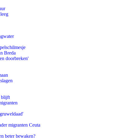
uur
 leeg
agwater
pelschilmesje
an Breda
pen doorbreken'
maan
tslagen
blijft
migranten
'gruweldaad'
onder migranten Ceuta
en beter bewaken?