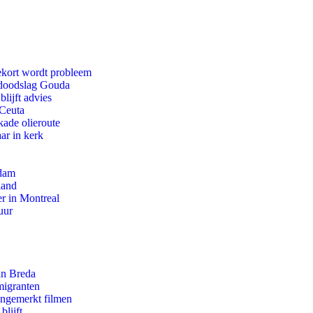
ekort wordt probleem
r doodslag Gouda
lijft advies
 Ceuta
kade olieroute
ar in kerk
rdam
land
r in Montreal
uur
an Breda
migranten
ongemerkt filmen
blijft