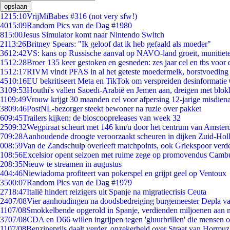
opslaan
12
15:10
VrijMiBabes #316 (not very sfw!)
40
15:09
Random Pics van de Dag #1980
8
15:00
Jesus Simulator komt naar Nintendo Switch
21
13:26
Britney Spears: "Ik geloof dat ik heb gefaald als moeder"
36
12:42
VS: kans op Russische aanval op NAVO-land groeit, munitiet
15
12:28
Broer 135 keer gestoken en gesneden: zes jaar cel en tbs voo
15
12:17
RIVM vindt PFAS in al het geteste moedermelk, borstvoeding b
45
10:16
EU bekritiseert Meta en TikTok om verspreiden desinformatie
31
09:53
Houthi's vallen Saoedi-Arabië en Jemen aan, dreigen met blok
11
09:49
Vrouw krijgt 30 maanden cel voor afpersing 12-jarige misdiena
38
09:46
PostNL-bezorger steekt bewoner na ruzie over pakket
6
09:45
Trailers kijken: de bioscoopreleases van week 32
25
09:32
Wegpiraat scheurt met 146 km/u door het centrum van Amste
7
09:28
Aanhoudende droogte veroorzaakt scheuren in dijken Zuid-Hol
0
08:59
Van de Zandschulp overleeft matchpoints, ook Griekspoor verde
1
08:56
Excelsior opent seizoen met ruime zege op promovendus Camb
2
08:35
Nieuw te streamen in augustus
4
04:46
Niewiadoma profiteert van pokerspel en grijpt geel op Ventoux
35
00:07
Random Pics van de Dag #1979
27
18:47
Italië hindert reizigers uit Spanje na migratiecrisis Ceuta
24
07/08
Vier aanhoudingen na doodsbedreiging burgemeester Depla v
11
07/08
Smokkelbende opgerold in Spanje, verdienden miljoenen aan 
37
07/08
CDA en D66 willen ingrijpen tegen 'gluurbrillen' die mensen 
11
07/08
Benzineprijs daalt verder, onzekerheid over Straat van Hormuz 