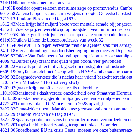
2
14:11
Nieuw te streamen in augustus
1
14:08
Excelsior opent seizoen met ruime zege op promovendus Camb
60
13:58
Waterschappen slaan alarm wegens droogte: Gereedschapskist
37
13:13
Random Pics van de Dag #1833
16
12:43
Meta krijgt half miljard boete voor mentale schade bij jongeren
42
12:11
Voedselprijzen wereldwijd op hoogste niveau in ruim drie jaar
29
11:05
Kabinet geeft bedrijven geen compensatie voor schade door la
6
11:03
Trailers kijken: de bioscoopreleases van week 32
24
10:54
OM eist TBS tegen verwarde man die agenten stak met aardap
24
10:18
Vier aanhoudingen na doodsbedreiging burgemeester Depla v
56
09:52
Dikke Van Dale neemt 'vulvalippen' op: 'stigma op schaamlip
40
09:42
Duitser (93) crasht met quad tegen boom, vier gewonden
25
09:22
Huisarts per direct uit vak gezet om ernstig alcoholmisbruik
66
09:19
Onlyfans-model met G-cup wil als NASA-ambassadeur naar 
24
09:02
Zorgmedewerkster die 's nachts haar vriend bezocht terecht on
12
03:57
VrijMiBabes #316 (not very sfw!)
23
03:02
Quake krijgt na 30 jaar een gratis uitbreiding
11
01:06
Benzineprijs daalt verder, onzekerheid over Straat van Hormuz 
11
23:30
Smokkelbende opgerold in Spanje, verdienden miljoenen aan 
47
22:43
Trump wil dat J.D. Vance hem in 2028 opvolgt
34
22:32
Ceuta-leider noemt Marokkaanse grensaanval door migranten 
38
22:29
Random Pics van de Dag #1977
38
22:28
Spaanse politie: minstens tien voor terrorisme veroordeelden 
30
22:20
Tropische hitte keert zondag terug met lokaal 32 graden
46
21:30
Spoedberaad EU na crisis Ceuta, moeten we onze buitengrenz