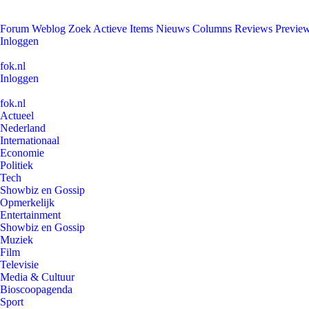
Forum
Weblog
Zoek
Actieve Items
Nieuws
Columns
Reviews
Previe
Inloggen
fok.nl
Inloggen
fok.nl
Actueel
Nederland
Internationaal
Economie
Politiek
Tech
Showbiz en Gossip
Opmerkelijk
Entertainment
Showbiz en Gossip
Muziek
Film
Televisie
Media & Cultuur
Bioscoopagenda
Sport