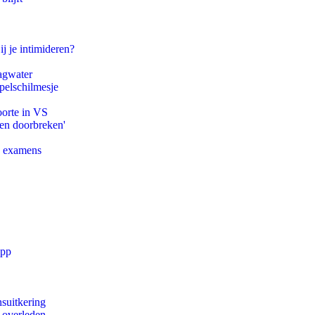
ij je intimideren?
agwater
pelschilmesje
oorte in VS
pen doorbreken'
e examens
app
suitkering
d overleden