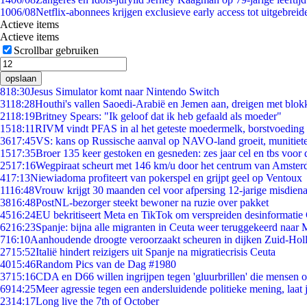
10
06/08
Netflix-abonnees krijgen exclusieve early access tot uitgebreid
Actieve items
Actieve items
Scrollbar gebruiken
opslaan
8
18:30
Jesus Simulator komt naar Nintendo Switch
31
18:28
Houthi's vallen Saoedi-Arabië en Jemen aan, dreigen met blok
21
18:19
Britney Spears: "Ik geloof dat ik heb gefaald als moeder"
15
18:11
RIVM vindt PFAS in al het geteste moedermelk, borstvoeding b
36
17:45
VS: kans op Russische aanval op NAVO-land groeit, munitiet
15
17:35
Broer 135 keer gestoken en gesneden: zes jaar cel en tbs voo
25
17:16
Wegpiraat scheurt met 146 km/u door het centrum van Amste
4
17:13
Niewiadoma profiteert van pokerspel en grijpt geel op Ventoux
11
16:48
Vrouw krijgt 30 maanden cel voor afpersing 12-jarige misdiena
38
16:48
PostNL-bezorger steekt bewoner na ruzie over pakket
45
16:24
EU bekritiseert Meta en TikTok om verspreiden desinformatie
62
16:23
Spanje: bijna alle migranten in Ceuta weer teruggekeerd naar
7
16:10
Aanhoudende droogte veroorzaakt scheuren in dijken Zuid-Hol
27
15:52
Italië hindert reizigers uit Spanje na migratiecrisis Ceuta
40
15:46
Random Pics van de Dag #1980
37
15:16
CDA en D66 willen ingrijpen tegen 'gluurbrillen' die mensen 
69
14:25
Meer agressie tegen een andersluidende politieke mening, laat j
23
14:17
Long live the 7th of October