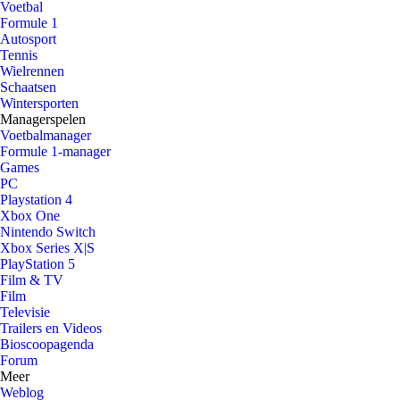
Voetbal
Formule 1
Autosport
Tennis
Wielrennen
Schaatsen
Wintersporten
Managerspelen
Voetbalmanager
Formule 1-manager
Games
PC
Playstation 4
Xbox One
Nintendo Switch
Xbox Series X|S
PlayStation 5
Film & TV
Film
Televisie
Trailers en Videos
Bioscoopagenda
Forum
Meer
Weblog