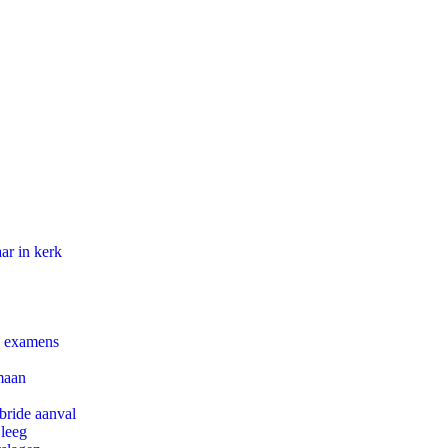
ar in kerk
e examens
maan
bride aanval
 leeg