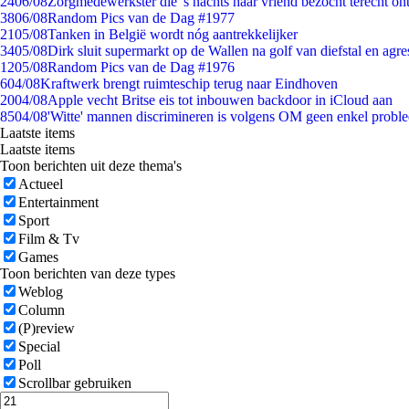
24
06/08
Zorgmedewerkster die 's nachts haar vriend bezocht terecht on
38
06/08
Random Pics van de Dag #1977
21
05/08
Tanken in België wordt nóg aantrekkelijker
34
05/08
Dirk sluit supermarkt op de Wallen na golf van diefstal en agre
12
05/08
Random Pics van de Dag #1976
6
04/08
Kraftwerk brengt ruimteschip terug naar Eindhoven
20
04/08
Apple vecht Britse eis tot inbouwen backdoor in iCloud aan
85
04/08
'Witte' mannen discrimineren is volgens OM geen enkel probl
Laatste items
Laatste items
Toon berichten uit deze thema's
Actueel
Entertainment
Sport
Film & Tv
Games
Toon berichten van deze types
Weblog
Column
(P)review
Special
Poll
Scrollbar gebruiken