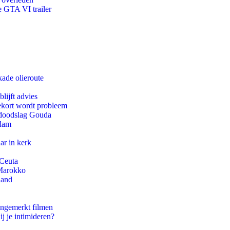
e GTA VI trailer
kade olieroute
lijft advies
ekort wordt probleem
r doodslag Gouda
rdam
ar in kerk
 Ceuta
 Marokko
land
ongemerkt filmen
ij je intimideren?