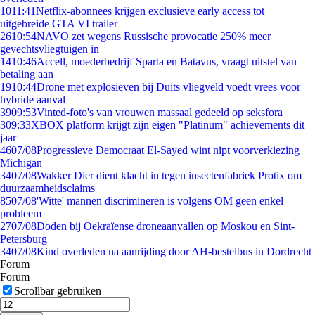
10
11:41
Netflix-abonnees krijgen exclusieve early access tot
uitgebreide GTA VI trailer
26
10:54
NAVO zet wegens Russische provocatie 250% meer
gevechtsvliegtuigen in
14
10:46
Accell, moederbedrijf Sparta en Batavus, vraagt uitstel van
betaling aan
19
10:44
Drone met explosieven bij Duits vliegveld voedt vrees voor
hybride aanval
39
09:53
Vinted-foto's van vrouwen massaal gedeeld op seksfora
3
09:33
XBOX platform krijgt zijn eigen "Platinum" achievements dit
jaar
46
07/08
Progressieve Democraat El-Sayed wint nipt voorverkiezing
Michigan
34
07/08
Wakker Dier dient klacht in tegen insectenfabriek Protix om
duurzaamheidsclaims
85
07/08
'Witte' mannen discrimineren is volgens OM geen enkel
probleem
27
07/08
Doden bij Oekraïense droneaanvallen op Moskou en Sint-
Petersburg
34
07/08
Kind overleden na aanrijding door AH-bestelbus in Dordrecht
Forum
Forum
Scrollbar gebruiken