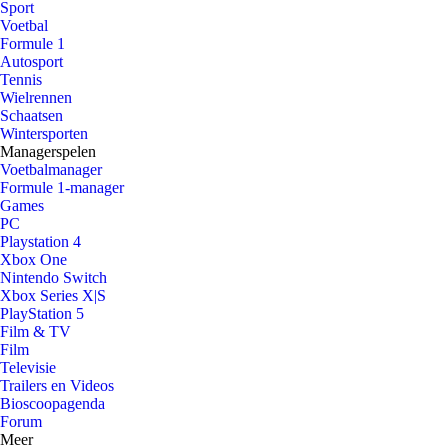
Sport
Voetbal
Formule 1
Autosport
Tennis
Wielrennen
Schaatsen
Wintersporten
Managerspelen
Voetbalmanager
Formule 1-manager
Games
PC
Playstation 4
Xbox One
Nintendo Switch
Xbox Series X|S
PlayStation 5
Film & TV
Film
Televisie
Trailers en Videos
Bioscoopagenda
Forum
Meer