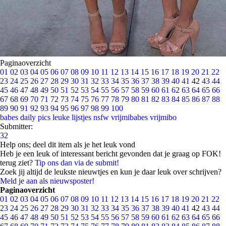
Paginaoverzicht
01
02
03
04
05
06
07
08
09
10
11
12
13
14
15
16
17
18
19
20
21
22
23
24
25
26
27
28
29
30
31
32
33
34
35
36
37
38
39
40
41
42
43
44
45
46
47
48
49
50
51
52
53
54
55
56
57
58
59
60
61
62
63
64
65
66
67
68
69
70
71
72
73
74
75
76
77
78
79
80
81
82
83
84
85
86
87
88
89
90
91
92
93
94
95
96
97
98
99
100
babes
daily pics
leuke lijstjes
nsfw
vrijmibabes
vrijmibo
Submitter:
32
Help ons; deel dit item als je het leuk vond
Heb je een leuk of interessant bericht gevonden dat je graag op FOK!
terug ziet?
Tip ons dan via de submit!
Zoek jij altijd de leukste nieuwtjes en kun je daar leuk over schrijven?
Meld je aan als nieuwsposter!
Paginaoverzicht
01
02
03
04
05
06
07
08
09
10
11
12
13
14
15
16
17
18
19
20
21
22
23
24
25
26
27
28
29
30
31
32
33
34
35
36
37
38
39
40
41
42
43
44
45
46
47
48
49
50
51
52
53
54
55
56
57
58
59
60
61
62
63
64
65
66