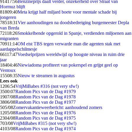
914
17:56
Benzineprijs daalt verder, onzekerheid over Straat van
Hormuz blijft
818
09:40
Meta krijgt half miljard boete voor mentale schade bij
jongeren
785
18:31
Vier aanhoudingen na doodsbedreiging burgemeester Depla
van Breda
721
18:26
Smokkelbende opgerold in Spanje, verdienden miljoenen aan
migranten
709
11:14
OM eist TBS tegen verwarde man die agenten stak met
aardappelschilmesje
661
17:47
Voedselprijzen wereldwijd op hoogste niveau in ruim drie
jaar
184
04:46
Niewiadoma profiteert van pokerspel en grijpt geel op
Ventoux
155
08:35
Nieuw te streamen in augustus
Lees ook
12
06:54
VrijMiBabes #316 (not very sfw!)
35
00:07
Random Pics van de Dag #1979
19
07/08
Random Pics van de Dag #1978
38
06/08
Random Pics van de Dag #1977
5
05/08
Zomervakantieweerbericht: aanhoudend zomers
12
05/08
Random Pics van de Dag #1976
23
04/08
Random Pics van de Dag #1975
7
03/08
VrijMiBabes #315 (not very sfw!)
41
03/08
Random Pics van de Dag #1974