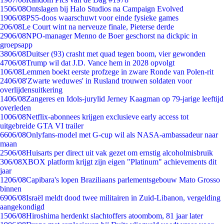
15
06/08
Ontslagen bij Halo Studios na Campaign Evolved
19
06/08
PS5-doos waarschuwt voor einde fysieke games
2
06/08
Le Court wint na nerveuze finale, Pieterse derde
29
06/08
NPO-manager Menno de Boer geschorst na dickpic in
groepsapp
38
06/08
Duitser (93) crasht met quad tegen boom, vier gewonden
47
06/08
Trump wil dat J.D. Vance hem in 2028 opvolgt
1
06/08
Lemmen boekt eerste profzege in zware Ronde van Polen-rit
24
06/08
'Zwarte weduwes' in Rusland trouwen soldaten voor
overlijdensuitkering
14
06/08
Zangeres en Idols-jurylid Jerney Kaagman op 79-jarige leeftijd
overleden
10
06/08
Netflix-abonnees krijgen exclusieve early access tot
uitgebreide GTA VI trailer
66
06/08
Onlyfans-model met G-cup wil als NASA-ambassadeur naar
maan
25
06/08
Huisarts per direct uit vak gezet om ernstig alcoholmisbruik
3
06/08
XBOX platform krijgt zijn eigen "Platinum" achievements dit
jaar
12
06/08
Capibara's lopen Braziliaans parlementsgebouw Mato Grosso
binnen
69
06/08
Israël meldt dood twee militairen in Zuid-Libanon, vergelding
aangekondigd
15
06/08
Hiroshima herdenkt slachtoffers atoombom, 81 jaar later