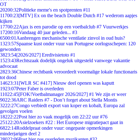
OT
202
00:32
Politieke meme's en spotprenten #11
117
00:23
[MTV] Ex on the beach Double Dutch #17 wederom aapjes
kijken
177
00:22
Ajax is een parodie op een voetbalclub #7 Vuurwerkjes
172
00:16
Vandaag 40 jaar geleden... #3
65
00:01
Aanbrengen mechanische ventilatie zinvol in oud huis?
13
23:57
Spaanse kust onder vuur van Portugese oorlogsschepen: 120
gewonden
38
23:54
[2026/2027] Eredivisietoto #1
15
23:43
Rechtszaak dodelijk ongeluk uitgesteld vanwege vakantie
advocaat
28
23:36
Chinese rechtbank veroordeelt voormalige lokale functionaris
tot dood
146
23:31
[WLR SC #417] Nieuw deel openen was kaputt
19
23:07
Peter Faber is overleden
110
22:45
[FOK!Voetbalmanager 2026/2027] #1 We zijn er weer
90
22:36
ARC Raiders #7 - Don’t forget about Stella Montis
32
22:27
Congo verbiedt export van koper en kobalt, Europa zal
gevolgen voelen
182
22:22
Post hier zo vaak mogelijk om 22:22 uur #76
251
22:20
Asielzoekers #22 : Het Europese migratiepact gaat in
68
22:14
Roddelpraat onder vuur: ongepaste opmerkingen
minderjarigen deel 2
280
22:06
Post hier pas overleden muzikanten #32