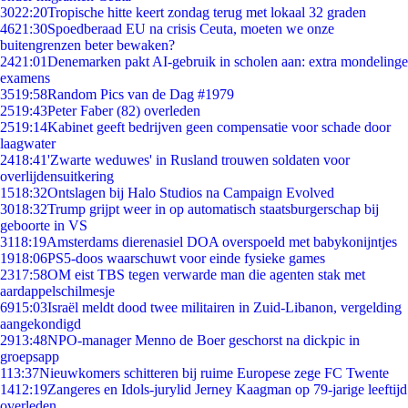
30
22:20
Tropische hitte keert zondag terug met lokaal 32 graden
46
21:30
Spoedberaad EU na crisis Ceuta, moeten we onze
buitengrenzen beter bewaken?
24
21:01
Denemarken pakt AI-gebruik in scholen aan: extra mondelinge
examens
35
19:58
Random Pics van de Dag #1979
25
19:43
Peter Faber (82) overleden
25
19:14
Kabinet geeft bedrijven geen compensatie voor schade door
laagwater
24
18:41
'Zwarte weduwes' in Rusland trouwen soldaten voor
overlijdensuitkering
15
18:32
Ontslagen bij Halo Studios na Campaign Evolved
30
18:32
Trump grijpt weer in op automatisch staatsburgerschap bij
geboorte in VS
31
18:19
Amsterdams dierenasiel DOA overspoeld met babykonijntjes
19
18:06
PS5-doos waarschuwt voor einde fysieke games
23
17:58
OM eist TBS tegen verwarde man die agenten stak met
aardappelschilmesje
69
15:03
Israël meldt dood twee militairen in Zuid-Libanon, vergelding
aangekondigd
29
13:48
NPO-manager Menno de Boer geschorst na dickpic in
groepsapp
1
13:37
Nieuwkomers schitteren bij ruime Europese zege FC Twente
14
12:19
Zangeres en Idols-jurylid Jerney Kaagman op 79-jarige leeftijd
overleden