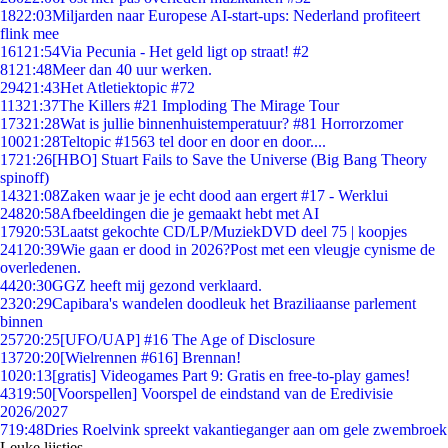
18
22:03
Miljarden naar Europese AI-start-ups: Nederland profiteert
flink mee
161
21:54
Via Pecunia - Het geld ligt op straat! #2
81
21:48
Meer dan 40 uur werken.
294
21:43
Het Atletiektopic #72
113
21:37
The Killers #21 Imploding The Mirage Tour
173
21:28
Wat is jullie binnenhuistemperatuur? #81 Horrorzomer
100
21:28
Teltopic #1563 tel door en door en door....
17
21:26
[HBO] Stuart Fails to Save the Universe (Big Bang Theory
spinoff)
143
21:08
Zaken waar je je echt dood aan ergert #17 - Werklui
248
20:58
Afbeeldingen die je gemaakt hebt met AI
179
20:53
Laatst gekochte CD/LP/MuziekDVD deel 75 | koopjes
241
20:39
Wie gaan er dood in 2026?Post met een vleugje cynisme de
overledenen.
44
20:30
GGZ heeft mij gezond verklaard.
23
20:29
Capibara's wandelen doodleuk het Braziliaanse parlement
binnen
257
20:25
[UFO/UAP] #16 The Age of Disclosure
137
20:20
[Wielrennen #616] Brennan!
10
20:13
[gratis] Videogames Part 9: Gratis en free-to-play games!
43
19:50
[Voorspellen] Voorspel de eindstand van de Eredivisie
2026/2027
7
19:48
Dries Roelvink spreekt vakantieganger aan om gele zwembroek
Leuke lijstjes