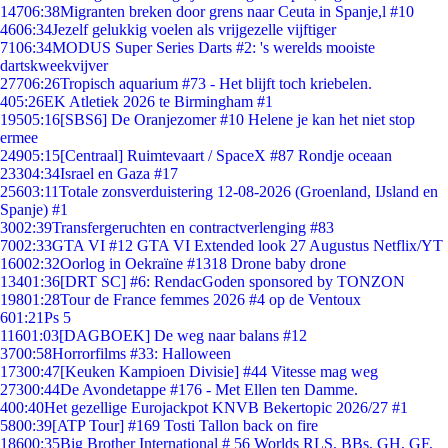
147
06:38
Migranten breken door grens naar Ceuta in Spanje,l #10
46
06:34
Jezelf gelukkig voelen als vrijgezelle vijftiger
71
06:34
MODUS Super Series Darts #2: 's werelds mooiste
dartskweekvijver
277
06:26
Tropisch aquarium #73 - Het blijft toch kriebelen.
4
05:26
EK Atletiek 2026 te Birmingham #1
195
05:16
[SBS6] De Oranjezomer #10 Helene je kan het niet stop
ermee
249
05:15
[Centraal] Ruimtevaart / SpaceX #87 Rondje oceaan
233
04:34
Israel en Gaza #17
256
03:11
Totale zonsverduistering 12-08-2026 (Groenland, IJsland en
Spanje) #1
30
02:39
Transfergeruchten en contractverlenging #83
70
02:33
GTA VI #12 GTA VI Extended look 27 Augustus Netflix/YT
160
02:32
Oorlog in Oekraïne #1318 Drone baby drone
134
01:36
[DRT SC] #6: RendacGoden sponsored by TONZON
198
01:28
Tour de France femmes 2026 #4 op de Ventoux
6
01:21
Ps 5
116
01:03
[DAGBOEK] De weg naar balans #12
37
00:58
Horrorfilms #33: Halloween
173
00:47
[Keuken Kampioen Divisie] #44 Vitesse mag weg
273
00:44
De Avondetappe #176 - Met Ellen ten Damme.
4
00:40
Het gezellige Eurojackpot KNVB Bekertopic 2026/27 #1
58
00:39
[ATP Tour] #169 Tosti Tallon back on fire
186
00:35
Big Brother International # 56 Worlds RLS, BBs, GH, GF,