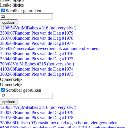
Leuke lijstjes
Scrollbar gebruiken
opslaan
12
06:54
VrijMiBabes #316 (not very sfw!)
35
00:07
Random Pics van de Dag #1979
19
07/08
Random Pics van de Dag #1978
38
06/08
Random Pics van de Dag #1977
5
05/08
Zomervakantieweerbericht: aanhoudend zomers
12
05/08
Random Pics van de Dag #1976
23
04/08
Random Pics van de Dag #1975
7
03/08
VrijMiBabes #315 (not very sfw!)
41
03/08
Random Pics van de Dag #1974
30
02/08
Random Pics van de Dag #1973
Opmerkelijk
Opmerkelijk
Scrollbar gebruiken
opslaan
12
06:54
VrijMiBabes #316 (not very sfw!)
35
00:07
Random Pics van de Dag #1979
19
07/08
Random Pics van de Dag #1978
38
06/08
Duitser (93) crasht met quad tegen boom, vier gewonden
65
06/08
Onlyfans-model met G-cup wil als NASA-ambassadeur naar