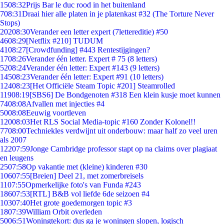
15
08:32
Prijs Bar le duc rood in het buitenland
7
08:31
Draai hier alle platen in je platenkast #32 (The Torture Never
Stops)
202
08:30
Verander een letter expert (7lettereditie) #50
46
08:29
[Netflix #210] TUDUM
41
08:27
[Crowdfunding] #443 Rentestijgingen?
17
08:26
Verander één letter. Expert # 75 (8 letters)
52
08:24
Verander één letter: Expert #143 (9 letters)
145
08:23
Verander één letter: Expert #91 (10 letters)
124
08:23
[Het Officiële Steam Topic #201] Steamrolled
119
08:19
[SBS6] De Bondgenoten #318 Een klein kusje moet kunnen
74
08:08
Afvallen met injecties #4
50
08:08
Eeuwig voortleven
120
08:03
Het RLS Social Media-topic #160 Zonder Kolonel!!
77
08:00
Techniekles verdwijnt uit onderbouw: maar half zo veel uren
als 2007
122
07:59
Jonge Cambridge professor stapt op na claims over plagiaat
en leugens
25
07:58
Op vakantie met (kleine) kinderen #30
106
07:55
[Breien] Deel 21, met zomerbreisels
11
07:55
Opmerkelijke foto's van Funda #243
186
07:53
[RTL] B&B vol liefde 6de seizoen #4
103
07:40
Het grote goedemorgen topic #3
18
07:39
William Orbit overleden
50
06:51
Woningtekort: dus ga je woningen slopen, logisch