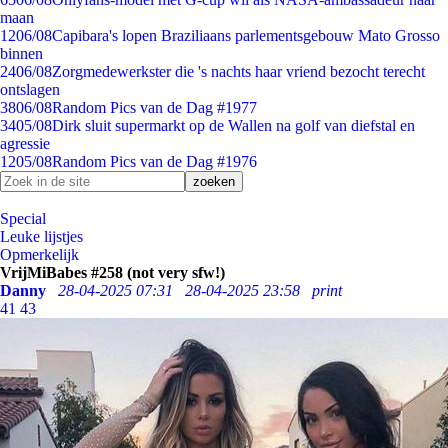
maan
12
06/08
Capibara's lopen Braziliaans parlementsgebouw Mato Grosso
binnen
24
06/08
Zorgmedewerkster die 's nachts haar vriend bezocht terecht
ontslagen
38
06/08
Random Pics van de Dag #1977
34
05/08
Dirk sluit supermarkt op de Wallen na golf van diefstal en
agressie
12
05/08
Random Pics van de Dag #1976
Special
Leuke lijstjes
Opmerkelijk
VrijMiBabes #258 (not very sfw!)
Danny
28-04-2025 07:31
28-04-2025 23:58
print
41
43