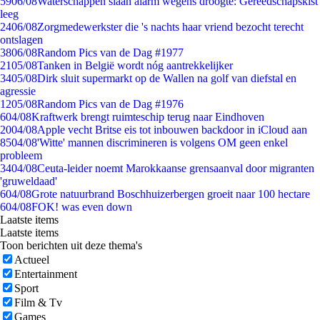
59
06/08
Waterschappen slaan alarm wegens droogte: Gereedschapskist
leeg
24
06/08
Zorgmedewerkster die 's nachts haar vriend bezocht terecht
ontslagen
38
06/08
Random Pics van de Dag #1977
21
05/08
Tanken in België wordt nóg aantrekkelijker
34
05/08
Dirk sluit supermarkt op de Wallen na golf van diefstal en
agressie
12
05/08
Random Pics van de Dag #1976
6
04/08
Kraftwerk brengt ruimteschip terug naar Eindhoven
20
04/08
Apple vecht Britse eis tot inbouwen backdoor in iCloud aan
85
04/08
'Witte' mannen discrimineren is volgens OM geen enkel
probleem
34
04/08
Ceuta-leider noemt Marokkaanse grensaanval door migranten
'gruweldaad'
6
04/08
Grote natuurbrand Boschhuizerbergen groeit naar 100 hectare
6
04/08
FOK! was even down
Laatste items
Laatste items
Toon berichten uit deze thema's
Actueel
Entertainment
Sport
Film & Tv
Games