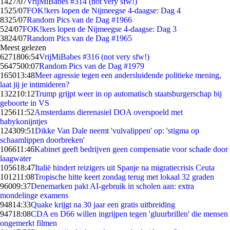
14
27/07
VrijMiBabes #314 (not very sfw!)
15
25/07
FOK!kers lopen de Nijmeegse 4-daagse: Dag 4
83
25/07
Random Pics van de Dag #1966
5
24/07
FOK!kers lopen de Nijmeegse 4-daagse: Dag 3
38
24/07
Random Pics van de Dag #1965
Meest gelezen
62718
06:54
VrijMiBabes #316 (not very sfw!)
56475
00:07
Random Pics van de Dag #1979
1650
13:48
Meer agressie tegen een andersluidende politieke mening,
laat jij je intimideren?
1322
10:12
Trump grijpt weer in op automatisch staatsburgerschap bij
geboorte in VS
1256
11:52
Amsterdams dierenasiel DOA overspoeld met
babykonijntjes
1243
09:51
Dikke Van Dale neemt 'vulvalippen' op: 'stigma op
schaamlippen doorbreken'
1066
11:46
Kabinet geeft bedrijven geen compensatie voor schade door
laagwater
1056
18:47
Italië hindert reizigers uit Spanje na migratiecrisis Ceuta
1012
11:08
Tropische hitte keert zondag terug met lokaal 32 graden
960
09:37
Denemarken pakt AI-gebruik in scholen aan: extra
mondelinge examens
948
14:33
Quake krijgt na 30 jaar een gratis uitbreiding
947
18:08
CDA en D66 willen ingrijpen tegen 'gluurbrillen' die mensen
ongemerkt filmen