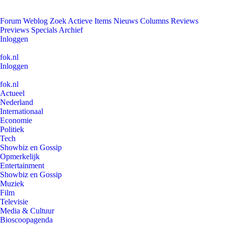
Forum
Weblog
Zoek
Actieve Items
Nieuws
Columns
Reviews
Previews
Specials
Archief
Inloggen
fok.nl
Inloggen
fok.nl
Actueel
Nederland
Internationaal
Economie
Politiek
Tech
Showbiz en Gossip
Opmerkelijk
Entertainment
Showbiz en Gossip
Muziek
Film
Televisie
Media & Cultuur
Bioscoopagenda