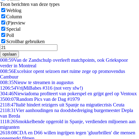
Toon berichten van deze types
Weblog
Column
(P)review
Special
Poll
Scrollbar gebruiken
opslaan
0
08:59
Van de Zandschulp overleeft matchpoints, ook Griekspoor
verder in Montreal
0
08:56
Excelsior opent seizoen met ruime zege op promovendus
Cambuur
0
08:35
Nieuw te streamen in augustus
12
06:54
VrijMiBabes #316 (not very sfw!)
3
04:46
Niewiadoma profiteert van pokerspel en grijpt geel op Ventoux
35
00:07
Random Pics van de Dag #1979
21
18:47
Italië hindert reizigers uit Spanje na migratiecrisis Ceuta
21
18:31
Vier aanhoudingen na doodsbedreiging burgemeester Depla
van Breda
11
18:26
Smokkelbende opgerold in Spanje, verdienden miljoenen aan
migranten
26
18:08
CDA en D66 willen ingrijpen tegen 'gluurbrillen' die mensen
ongemerkt filmen