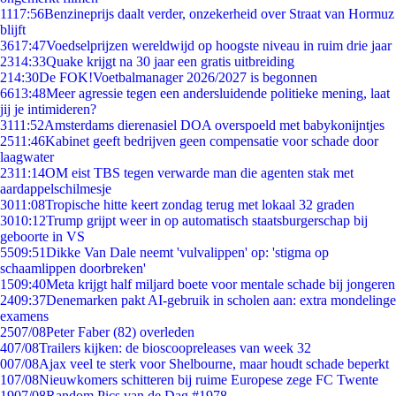
11
17:56
Benzineprijs daalt verder, onzekerheid over Straat van Hormuz
blijft
36
17:47
Voedselprijzen wereldwijd op hoogste niveau in ruim drie jaar
23
14:33
Quake krijgt na 30 jaar een gratis uitbreiding
2
14:30
De FOK!Voetbalmanager 2026/2027 is begonnen
66
13:48
Meer agressie tegen een andersluidende politieke mening, laat
jij je intimideren?
31
11:52
Amsterdams dierenasiel DOA overspoeld met babykonijntjes
25
11:46
Kabinet geeft bedrijven geen compensatie voor schade door
laagwater
23
11:14
OM eist TBS tegen verwarde man die agenten stak met
aardappelschilmesje
30
11:08
Tropische hitte keert zondag terug met lokaal 32 graden
30
10:12
Trump grijpt weer in op automatisch staatsburgerschap bij
geboorte in VS
55
09:51
Dikke Van Dale neemt 'vulvalippen' op: 'stigma op
schaamlippen doorbreken'
15
09:40
Meta krijgt half miljard boete voor mentale schade bij jongeren
24
09:37
Denemarken pakt AI-gebruik in scholen aan: extra mondelinge
examens
25
07/08
Peter Faber (82) overleden
4
07/08
Trailers kijken: de bioscoopreleases van week 32
0
07/08
Ajax veel te sterk voor Shelbourne, maar houdt schade beperkt
1
07/08
Nieuwkomers schitteren bij ruime Europese zege FC Twente
19
07/08
Random Pics van de Dag #1978