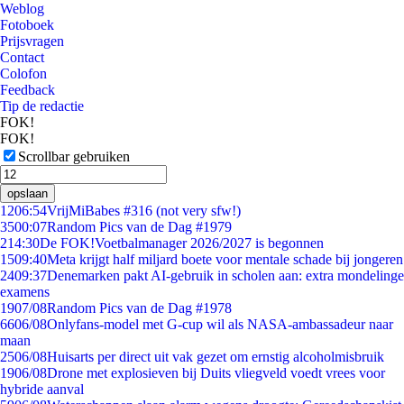
Weblog
Fotoboek
Prijsvragen
Contact
Colofon
Feedback
Tip de redactie
FOK!
FOK!
Scrollbar gebruiken
opslaan
12
06:54
VrijMiBabes #316 (not very sfw!)
35
00:07
Random Pics van de Dag #1979
2
14:30
De FOK!Voetbalmanager 2026/2027 is begonnen
15
09:40
Meta krijgt half miljard boete voor mentale schade bij jongeren
24
09:37
Denemarken pakt AI-gebruik in scholen aan: extra mondelinge
examens
19
07/08
Random Pics van de Dag #1978
66
06/08
Onlyfans-model met G-cup wil als NASA-ambassadeur naar
maan
25
06/08
Huisarts per direct uit vak gezet om ernstig alcoholmisbruik
19
06/08
Drone met explosieven bij Duits vliegveld voedt vrees voor
hybride aanval