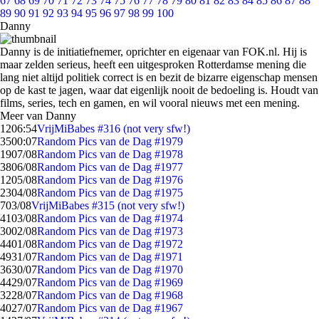
67
68
69
70
71
72
73
74
75
76
77
78
79
80
81
82
83
84
85
86
87
88
89
90
91
92
93
94
95
96
97
98
99
100
Danny
Danny is de initiatiefnemer, oprichter en eigenaar van FOK.nl. Hij is
maar zelden serieus, heeft een uitgesproken Rotterdamse mening die
lang niet altijd politiek correct is en bezit de bizarre eigenschap mensen
op de kast te jagen, waar dat eigenlijk nooit de bedoeling is. Houdt van
films, series, tech en gamen, en wil vooral nieuws met een mening.
Meer van Danny
12
06:54
VrijMiBabes #316 (not very sfw!)
35
00:07
Random Pics van de Dag #1979
19
07/08
Random Pics van de Dag #1978
38
06/08
Random Pics van de Dag #1977
12
05/08
Random Pics van de Dag #1976
23
04/08
Random Pics van de Dag #1975
7
03/08
VrijMiBabes #315 (not very sfw!)
41
03/08
Random Pics van de Dag #1974
30
02/08
Random Pics van de Dag #1973
44
01/08
Random Pics van de Dag #1972
49
31/07
Random Pics van de Dag #1971
36
30/07
Random Pics van de Dag #1970
44
29/07
Random Pics van de Dag #1969
32
28/07
Random Pics van de Dag #1968
40
27/07
Random Pics van de Dag #1967