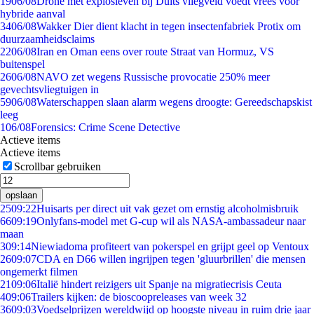
19
06/08
Drone met explosieven bij Duits vliegveld voedt vrees voor
hybride aanval
34
06/08
Wakker Dier dient klacht in tegen insectenfabriek Protix om
duurzaamheidsclaims
22
06/08
Iran en Oman eens over route Straat van Hormuz, VS
buitenspel
26
06/08
NAVO zet wegens Russische provocatie 250% meer
gevechtsvliegtuigen in
59
06/08
Waterschappen slaan alarm wegens droogte: Gereedschapskist
leeg
1
06/08
Forensics: Crime Scene Detective
Actieve items
Actieve items
Scrollbar gebruiken
opslaan
25
09:22
Huisarts per direct uit vak gezet om ernstig alcoholmisbruik
66
09:19
Onlyfans-model met G-cup wil als NASA-ambassadeur naar
maan
3
09:14
Niewiadoma profiteert van pokerspel en grijpt geel op Ventoux
26
09:07
CDA en D66 willen ingrijpen tegen 'gluurbrillen' die mensen
ongemerkt filmen
21
09:06
Italië hindert reizigers uit Spanje na migratiecrisis Ceuta
4
09:06
Trailers kijken: de bioscoopreleases van week 32
36
09:03
Voedselprijzen wereldwijd op hoogste niveau in ruim drie jaar