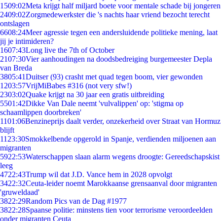
15
09:02
Meta krijgt half miljard boete voor mentale schade bij jongeren
24
09:02
Zorgmedewerkster die 's nachts haar vriend bezocht terecht
ontslagen
66
08:24
Meer agressie tegen een andersluidende politieke mening, laat
jij je intimideren?
16
07:43
Long live the 7th of October
21
07:30
Vier aanhoudingen na doodsbedreiging burgemeester Depla
van Breda
38
05:41
Duitser (93) crasht met quad tegen boom, vier gewonden
12
03:57
VrijMiBabes #316 (not very sfw!)
23
03:02
Quake krijgt na 30 jaar een gratis uitbreiding
55
01:42
Dikke Van Dale neemt 'vulvalippen' op: 'stigma op
schaamlippen doorbreken'
11
01:06
Benzineprijs daalt verder, onzekerheid over Straat van Hormuz
blijft
11
23:30
Smokkelbende opgerold in Spanje, verdienden miljoenen aan
migranten
59
22:53
Waterschappen slaan alarm wegens droogte: Gereedschapskist
leeg
47
22:43
Trump wil dat J.D. Vance hem in 2028 opvolgt
34
22:32
Ceuta-leider noemt Marokkaanse grensaanval door migranten
'gruweldaad'
38
22:29
Random Pics van de Dag #1977
38
22:28
Spaanse politie: minstens tien voor terrorisme veroordeelden
onder migranten Ceuta