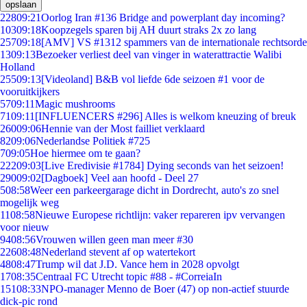
opslaan
228
09:21
Oorlog Iran #136 Bridge and powerplant day incoming?
103
09:18
Koopzegels sparen bij AH duurt straks 2x zo lang
257
09:18
[AMV] VS #1312 spammers van de internationale rechtsorde
13
09:13
Bezoeker verliest deel van vinger in waterattractie Walibi
Holland
255
09:13
[Videoland] B&B vol liefde 6de seizoen #1 voor de
vooruitkijkers
57
09:11
Magic mushrooms
71
09:11
[INFLUENCERS #296] Alles is welkom kneuzing of breuk
260
09:06
Hennie van der Most failliet verklaard
82
09:06
Nederlandse Politiek #725
7
09:05
Hoe hiermee om te gaan?
222
09:03
[Live Eredivisie #1784] Dying seconds van het seizoen!
290
09:02
[Dagboek] Veel aan hoofd - Deel 27
5
08:58
Weer een parkeergarage dicht in Dordrecht, auto's zo snel
mogelijk weg
11
08:58
Nieuwe Europese richtlijn: vaker repareren ipv vervangen
voor nieuw
94
08:56
Vrouwen willen geen man meer #30
226
08:48
Nederland stevent af op watertekort
48
08:47
Trump wil dat J.D. Vance hem in 2028 opvolgt
17
08:35
Centraal FC Utrecht topic #88 - #CorreiaIn
151
08:33
NPO-manager Menno de Boer (47) op non-actief stuurde
dick-pic rond