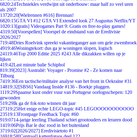
68
20:24
Techniekles verdwijnt uit onderbouw: maar half zo veel uren
als 2007
137
20:20
[Wielrennen #616] Brennan!
68
20:15
GTA VI #12 GTA VI Extended look 27 Augustus Netflix/YT
10
20:13
[gratis] Videogames Part 9: Gratis en free-to-play games!
43
19:50
[Voorspellen] Voorspel de eindstand van de Eredivisie
2026/2027
7
19:48
Dries Roelvink spreekt vakantieganger aan om gele zwembroek
49
19:46
Woningtekort: dus ga je woningen slopen, logisch
241
19:46
Top 2000 Editie 2025 #243 Alle dikzakken willen op je
lijken
4
19:42
Last minute balie Schiphol
8
19:39
[2023] Australië: Voyager - Promise #2 - Ze komen naar
Tilburg
74
19:36
Een tactische/militaire analyse van het front in Oekraïne #31
148
19:32
[SBS6] Vandaag Inside #136 - Boekje pluggen.
11
19:29
Spaanse kust onder vuur van Portugese oorlogsschepen: 120
gewonden
5
19:29
Ik ga de fok-toto winnen dit jaar
273
19:25
Het enige echte LEGO-topic #45 LEGOOOOOOOOOOO
235
19:13
Frontpage Feedback Topic #60
9
19:07
14-jarige leerling Thailand schiet grootouders en leraren dood
14
19:06
Prijs Bar le duc rood in het buitenland
37
19:02
[2026/2027] Eredivisietoto #1
169
18:58
[Centraal] kattenfotoos deel 122