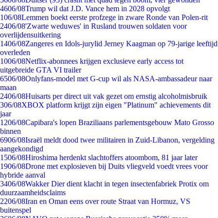
46
06/08
Trump wil dat J.D. Vance hem in 2028 opvolgt
1
06/08
Lemmen boekt eerste profzege in zware Ronde van Polen-rit
24
06/08
'Zwarte weduwes' in Rusland trouwen soldaten voor
overlijdensuitkering
14
06/08
Zangeres en Idols-jurylid Jerney Kaagman op 79-jarige leeftijd
overleden
10
06/08
Netflix-abonnees krijgen exclusieve early access tot
uitgebreide GTA VI trailer
65
06/08
Onlyfans-model met G-cup wil als NASA-ambassadeur naar
maan
24
06/08
Huisarts per direct uit vak gezet om ernstig alcoholmisbruik
3
06/08
XBOX platform krijgt zijn eigen "Platinum" achievements dit
jaar
12
06/08
Capibara's lopen Braziliaans parlementsgebouw Mato Grosso
binnen
69
06/08
Israël meldt dood twee militairen in Zuid-Libanon, vergelding
aangekondigd
15
06/08
Hiroshima herdenkt slachtoffers atoombom, 81 jaar later
19
06/08
Drone met explosieven bij Duits vliegveld voedt vrees voor
hybride aanval
34
06/08
Wakker Dier dient klacht in tegen insectenfabriek Protix om
duurzaamheidsclaims
22
06/08
Iran en Oman eens over route Straat van Hormuz, VS
buitenspel