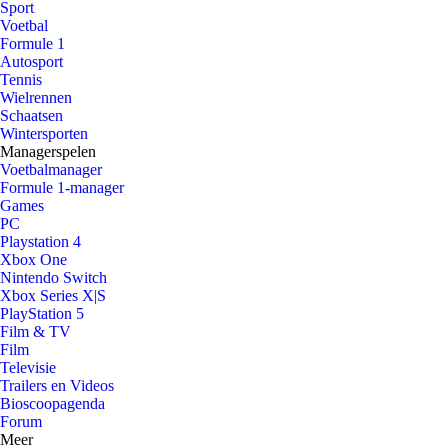
Sport
Voetbal
Formule 1
Autosport
Tennis
Wielrennen
Schaatsen
Wintersporten
Managerspelen
Voetbalmanager
Formule 1-manager
Games
PC
Playstation 4
Xbox One
Nintendo Switch
Xbox Series X|S
PlayStation 5
Film & TV
Film
Televisie
Trailers en Videos
Bioscoopagenda
Forum
Meer