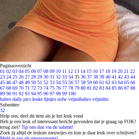
Paginaoverzicht
01
02
03
04
05
06
07
08
09
10
11
12
13
14
15
16
17
18
19
20
21
22
23
24
25
26
27
28
29
30
31
32
33
34
35
36
37
38
39
40
41
42
43
44
45
46
47
48
49
50
51
52
53
54
55
56
57
58
59
60
61
62
63
64
65
66
67
68
69
70
71
72
73
74
75
76
77
78
79
80
81
82
83
84
85
86
87
88
89
90
91
92
93
94
95
96
97
98
99
100
babes
daily pics
leuke lijstjes
nsfw
vrijmibabes
vrijmibo
Submitter:
32
Help ons; deel dit item als je het leuk vond
Heb je een leuk of interessant bericht gevonden dat je graag op FOK!
terug ziet?
Tip ons dan via de submit!
Zoek jij altijd de leukste nieuwtjes en kun je daar leuk over schrijven?
Meld je aan als nieuwsposter!