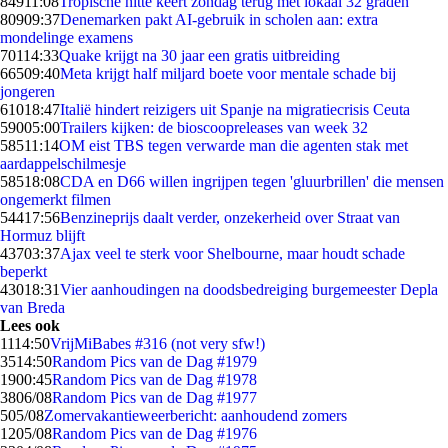
849
11:08
Tropische hitte keert zondag terug met lokaal 32 graden
809
09:37
Denemarken pakt AI-gebruik in scholen aan: extra
mondelinge examens
701
14:33
Quake krijgt na 30 jaar een gratis uitbreiding
665
09:40
Meta krijgt half miljard boete voor mentale schade bij
jongeren
610
18:47
Italië hindert reizigers uit Spanje na migratiecrisis Ceuta
590
05:00
Trailers kijken: de bioscoopreleases van week 32
585
11:14
OM eist TBS tegen verwarde man die agenten stak met
aardappelschilmesje
585
18:08
CDA en D66 willen ingrijpen tegen 'gluurbrillen' die mensen
ongemerkt filmen
544
17:56
Benzineprijs daalt verder, onzekerheid over Straat van
Hormuz blijft
437
03:37
Ajax veel te sterk voor Shelbourne, maar houdt schade
beperkt
430
18:31
Vier aanhoudingen na doodsbedreiging burgemeester Depla
van Breda
Lees ook
11
14:50
VrijMiBabes #316 (not very sfw!)
35
14:50
Random Pics van de Dag #1979
19
00:45
Random Pics van de Dag #1978
38
06/08
Random Pics van de Dag #1977
5
05/08
Zomervakantieweerbericht: aanhoudend zomers
12
05/08
Random Pics van de Dag #1976