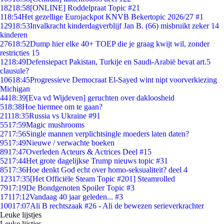
182
18:58
[ONLINE] Roddelpraat Topic #21
1
18:54
Het gezellige Eurojackpot KNVB Bekertopic 2026/27 #1
129
18:53
Invalkracht kinderdagverblijf Jan B. (66) misbruikt zeker 14
kinderen
276
18:52
Dump hier elke 40+ TOEP die je graag kwijt wil, zonder
restricties 15
12
18:49
Defensiepact Pakistan, Turkije en Saudi-Arabië bevat art.5
clausule?
106
18:45
Progressieve Democraat El-Sayed wint nipt voorverkiezing
Michigan
44
18:39
[Eva vd Wijdeven] geruchten over dakloosheid
5
18:38
Hoe hiermee om te gaan?
211
18:35
Russia vs Ukraine #91
55
17:59
Magic mushrooms
27
17:56
Single mannen verplichtsingle moeders laten daten?
95
17:49
Nieuwe / verwachte boeken
89
17:47
Overleden Acteurs & Actrices Deel #15
52
17:44
Het grote dagelijkse Trump nieuws topic #31
85
17:36
Hoe denkt God echt over homo-seksualiteit? deel 4
123
17:35
[Het Officiële Steam Topic #201] Steamrolled
79
17:19
De Bondgenoten Spoiler Topic #3
171
17:12
Vandaag 40 jaar geleden... #3
100
17:07
Ali B rechtszaak #26 - Ali de bewezen serieverkrachter
Leuke lijstjes
Leuke lijstjes