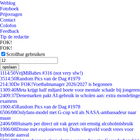
Weblog
Fotoboek
Prijsvragen
Contact
Colofon
Feedback
Tip de redactie
FOK!
FOK!
Scrollbar gebruiken
opslaan
11
14:50
VrijMiBabes #316 (not very sfw!)
35
14:50
Random Pics van de Dag #1979
2
14:30
De FOK!Voetbalmanager 2026/2027 is begonnen
13
09:40
Meta krijgt half miljard boete voor mentale schade bij jongeren
24
09:37
Denemarken pakt AI-gebruik in scholen aan: extra mondelinge
examens
19
00:45
Random Pics van de Dag #1978
65
06/08
Onlyfans-model met G-cup wil als NASA-ambassadeur naar
maan
24
06/08
Huisarts per direct uit vak gezet om ernstig alcoholmisbruik
19
06/08
Drone met explosieven bij Duits vliegveld voedt vrees voor
hybride aanval