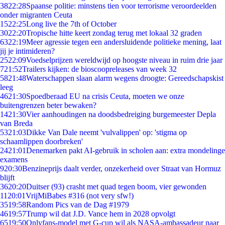
38
22:28
Spaanse politie: minstens tien voor terrorisme veroordeelden
onder migranten Ceuta
15
22:25
Long live the 7th of October
30
22:20
Tropische hitte keert zondag terug met lokaal 32 graden
63
22:19
Meer agressie tegen een andersluidende politieke mening, laat
jij je intimideren?
25
22:09
Voedselprijzen wereldwijd op hoogste niveau in ruim drie jaar
7
21:52
Trailers kijken: de bioscoopreleases van week 32
58
21:48
Waterschappen slaan alarm wegens droogte: Gereedschapskist
leeg
46
21:30
Spoedberaad EU na crisis Ceuta, moeten we onze
buitengrenzen beter bewaken?
14
21:30
Vier aanhoudingen na doodsbedreiging burgemeester Depla
van Breda
53
21:03
Dikke Van Dale neemt 'vulvalippen' op: 'stigma op
schaamlippen doorbreken'
24
21:01
Denemarken pakt AI-gebruik in scholen aan: extra mondelinge
examens
9
20:30
Benzineprijs daalt verder, onzekerheid over Straat van Hormuz
blijft
36
20:20
Duitser (93) crasht met quad tegen boom, vier gewonden
11
20:01
VrijMiBabes #316 (not very sfw!)
35
19:58
Random Pics van de Dag #1979
46
19:57
Trump wil dat J.D. Vance hem in 2028 opvolgt
65
19:50
Onlyfans-model met G-cup wil als NASA-ambassadeur naar