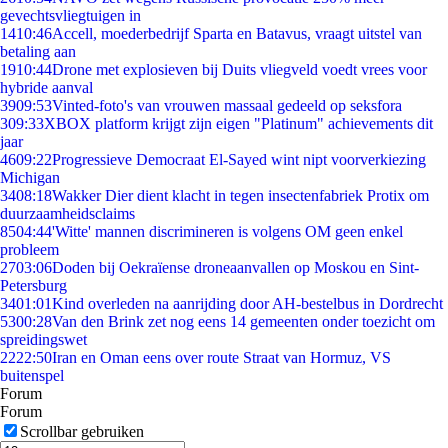
gevechtsvliegtuigen in
14
10:46
Accell, moederbedrijf Sparta en Batavus, vraagt uitstel van
betaling aan
19
10:44
Drone met explosieven bij Duits vliegveld voedt vrees voor
hybride aanval
39
09:53
Vinted-foto's van vrouwen massaal gedeeld op seksfora
3
09:33
XBOX platform krijgt zijn eigen "Platinum" achievements dit
jaar
46
09:22
Progressieve Democraat El-Sayed wint nipt voorverkiezing
Michigan
34
08:18
Wakker Dier dient klacht in tegen insectenfabriek Protix om
duurzaamheidsclaims
85
04:44
'Witte' mannen discrimineren is volgens OM geen enkel
probleem
27
03:06
Doden bij Oekraïense droneaanvallen op Moskou en Sint-
Petersburg
34
01:01
Kind overleden na aanrijding door AH-bestelbus in Dordrecht
53
00:28
Van den Brink zet nog eens 14 gemeenten onder toezicht om
spreidingswet
22
22:50
Iran en Oman eens over route Straat van Hormuz, VS
buitenspel
Forum
Forum
Scrollbar gebruiken