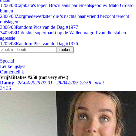
12
06/08
Capibara's lopen Braziliaans parlementsgebouw Mato Grosso
binnen
23
06/08
Zorgmedewerkster die 's nachts haar vriend bezocht terecht
ontslagen
38
06/08
Random Pics van de Dag #1977
34
05/08
Dirk sluit supermarkt op de Wallen na golf van diefstal en
agressie
12
05/08
Random Pics van de Dag #1976
Special
Leuke lijstjes
Opmerkelijk
VrijMiBabes #258 (not very sfw!)
Danny
28-04-2025 07:31
28-04-2025 23:58
print
34
36