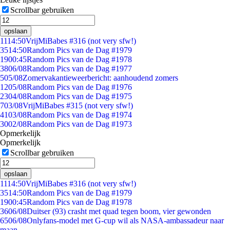
Scrollbar gebruiken
opslaan
11
14:50
VrijMiBabes #316 (not very sfw!)
35
14:50
Random Pics van de Dag #1979
19
00:45
Random Pics van de Dag #1978
38
06/08
Random Pics van de Dag #1977
5
05/08
Zomervakantieweerbericht: aanhoudend zomers
12
05/08
Random Pics van de Dag #1976
23
04/08
Random Pics van de Dag #1975
7
03/08
VrijMiBabes #315 (not very sfw!)
41
03/08
Random Pics van de Dag #1974
30
02/08
Random Pics van de Dag #1973
Opmerkelijk
Opmerkelijk
Scrollbar gebruiken
opslaan
11
14:50
VrijMiBabes #316 (not very sfw!)
35
14:50
Random Pics van de Dag #1979
19
00:45
Random Pics van de Dag #1978
36
06/08
Duitser (93) crasht met quad tegen boom, vier gewonden
65
06/08
Onlyfans-model met G-cup wil als NASA-ambassadeur naar
maan