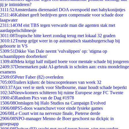
jij je intimideren?
31
11:52
Amsterdams dierenasiel DOA overspoeld met babykonijntjes
25
11:46
Kabinet geeft bedrijven geen compensatie voor schade door
laagwater
23
11:14
OM eist TBS tegen verwarde man die agenten stak met
aardappelschilmesje
30
11:08
Tropische hitte keert zondag terug met lokaal 32 graden
30
10:12
Trump grijpt weer in op automatisch staatsburgerschap bij
geboorte in VS
53
09:51
Dikke Van Dale neemt 'vulvalippen' op: 'stigma op
schaamlippen doorbreken'
13
09:40
Meta krijgt half miljard boete voor mentale schade bij jongeren
24
09:37
Denemarken pakt AI-gebruik in scholen aan: extra mondelinge
examens
25
09:05
Peter Faber (82) overleden
7
05:00
Trailers kijken: de bioscoopreleases van week 32
0
03:37
Ajax veel te sterk voor Shelbourne, maar houdt schade beperkt
1
02:34
Nieuwkomers schitteren bij ruime Europese zege FC Twente
19
00:45
Random Pics van de Dag #1978
15
06/08
Ontslagen bij Halo Studios na Campaign Evolved
19
06/08
PS5-doos waarschuwt voor einde fysieke games
2
06/08
Le Court wint na nerveuze finale, Pieterse derde
29
06/08
NPO-manager Menno de Boer geschorst na dickpic in
groepsapp
36
06/08
Duitser (93) crasht met quad tegen boom, vier gewonden