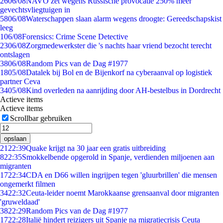
26
06/08
NAVO zet wegens Russische provocatie 250% meer
gevechtsvliegtuigen in
58
06/08
Waterschappen slaan alarm wegens droogte: Gereedschapskist
leeg
1
06/08
Forensics: Crime Scene Detective
23
06/08
Zorgmedewerkster die 's nachts haar vriend bezocht terecht
ontslagen
38
06/08
Random Pics van de Dag #1977
18
05/08
Datalek bij Bol en de Bijenkorf na cyberaanval op logistiek
partner Ceva
34
05/08
Kind overleden na aanrijding door AH-bestelbus in Dordrecht
Actieve items
Actieve items
Scrollbar gebruiken
opslaan
21
22:39
Quake krijgt na 30 jaar een gratis uitbreiding
8
22:35
Smokkelbende opgerold in Spanje, verdienden miljoenen aan
migranten
17
22:34
CDA en D66 willen ingrijpen tegen 'gluurbrillen' die mensen
ongemerkt filmen
34
22:32
Ceuta-leider noemt Marokkaanse grensaanval door migranten
'gruweldaad'
38
22:29
Random Pics van de Dag #1977
17
22:28
Italië hindert reizigers uit Spanje na migratiecrisis Ceuta