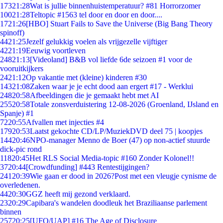
173
21:28
Wat is jullie binnenhuistemperatuur? #81 Horrorzomer
100
21:28
Teltopic #1563 tel door en door en door....
17
21:26
[HBO] Stuart Fails to Save the Universe (Big Bang Theory
spinoff)
44
21:25
Jezelf gelukkig voelen als vrijgezelle vijftiger
42
21:19
Eeuwig voortleven
248
21:13
[Videoland] B&B vol liefde 6de seizoen #1 voor de
vooruitkijkers
24
21:12
Op vakantie met (kleine) kinderen #30
143
21:08
Zaken waar je je echt dood aan ergert #17 - Werklui
248
20:58
Afbeeldingen die je gemaakt hebt met AI
255
20:58
Totale zonsverduistering 12-08-2026 (Groenland, IJsland en
Spanje) #1
72
20:55
Afvallen met injecties #4
179
20:53
Laatst gekochte CD/LP/MuziekDVD deel 75 | koopjes
144
20:46
NPO-manager Menno de Boer (47) op non-actief stuurde
dick-pic rond
118
20:45
Het RLS Social Media-topic #160 Zonder Kolonel!!
37
20:44
[Crowdfunding] #443 Rentestijgingen?
241
20:39
Wie gaan er dood in 2026?Post met een vleugje cynisme de
overledenen.
44
20:30
GGZ heeft mij gezond verklaard.
23
20:29
Capibara's wandelen doodleuk het Braziliaanse parlement
binnen
257
20:25
[UFO/UAP] #16 The Age of Disclosure