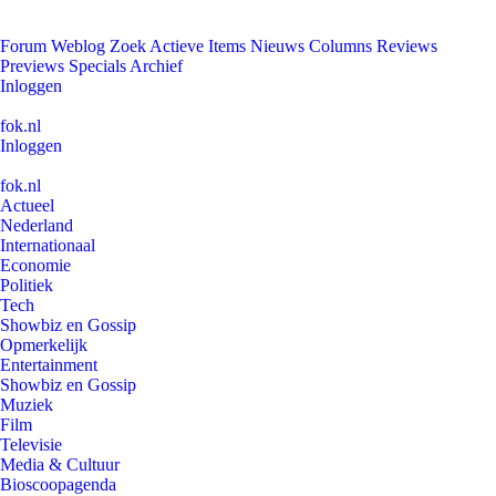
Forum
Weblog
Zoek
Actieve Items
Nieuws
Columns
Reviews
Previews
Specials
Archief
Inloggen
fok.nl
Inloggen
fok.nl
Actueel
Nederland
Internationaal
Economie
Politiek
Tech
Showbiz en Gossip
Opmerkelijk
Entertainment
Showbiz en Gossip
Muziek
Film
Televisie
Media & Cultuur
Bioscoopagenda