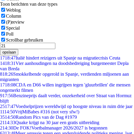
Toon berichten van deze types
Weblog
Column
(P)review
Special
Poll
Scrollbar gebruiken
opslaan
17
18:47
Italië hindert reizigers uit Spanje na migratiecrisis Ceuta
14
18:31
Vier aanhoudingen na doodsbedreiging burgemeester Depla
van Breda
8
18:26
Smokkelbende opgerold in Spanje, verdienden miljoenen aan
migranten
17
18:08
CDA en D66 willen ingrijpen tegen 'gluurbrillen' die mensen
ongemerkt filmen
9
17:56
Benzineprijs daalt verder, onzekerheid over Straat van Hormuz
blijft
25
17:47
Voedselprijzen wereldwijd op hoogste niveau in ruim drie jaar
11
14:50
VrijMiBabes #316 (not very sfw!)
35
14:50
Random Pics van de Dag #1979
21
14:33
Quake krijgt na 30 jaar een gratis uitbreiding
2
14:30
De FOK!Voetbalmanager 2026/2027 is begonnen
63
13:48
Meer agressie tegen een andersluidende politieke mening, laat