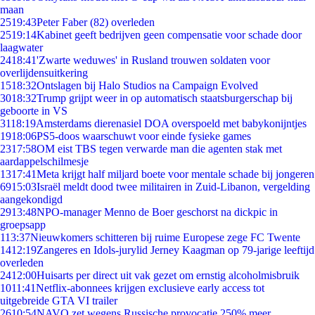
maan
25
19:43
Peter Faber (82) overleden
25
19:14
Kabinet geeft bedrijven geen compensatie voor schade door
laagwater
24
18:41
'Zwarte weduwes' in Rusland trouwen soldaten voor
overlijdensuitkering
15
18:32
Ontslagen bij Halo Studios na Campaign Evolved
30
18:32
Trump grijpt weer in op automatisch staatsburgerschap bij
geboorte in VS
31
18:19
Amsterdams dierenasiel DOA overspoeld met babykonijntjes
19
18:06
PS5-doos waarschuwt voor einde fysieke games
23
17:58
OM eist TBS tegen verwarde man die agenten stak met
aardappelschilmesje
13
17:41
Meta krijgt half miljard boete voor mentale schade bij jongeren
69
15:03
Israël meldt dood twee militairen in Zuid-Libanon, vergelding
aangekondigd
29
13:48
NPO-manager Menno de Boer geschorst na dickpic in
groepsapp
1
13:37
Nieuwkomers schitteren bij ruime Europese zege FC Twente
14
12:19
Zangeres en Idols-jurylid Jerney Kaagman op 79-jarige leeftijd
overleden
24
12:00
Huisarts per direct uit vak gezet om ernstig alcoholmisbruik
10
11:41
Netflix-abonnees krijgen exclusieve early access tot
uitgebreide GTA VI trailer
26
10:54
NAVO zet wegens Russische provocatie 250% meer