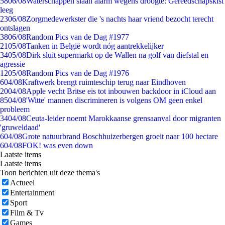
58
06/08
Waterschappen slaan alarm wegens droogte: Gereedschapskist
leeg
23
06/08
Zorgmedewerkster die 's nachts haar vriend bezocht terecht
ontslagen
38
06/08
Random Pics van de Dag #1977
21
05/08
Tanken in België wordt nóg aantrekkelijker
34
05/08
Dirk sluit supermarkt op de Wallen na golf van diefstal en
agressie
12
05/08
Random Pics van de Dag #1976
6
04/08
Kraftwerk brengt ruimteschip terug naar Eindhoven
20
04/08
Apple vecht Britse eis tot inbouwen backdoor in iCloud aan
85
04/08
'Witte' mannen discrimineren is volgens OM geen enkel
probleem
34
04/08
Ceuta-leider noemt Marokkaanse grensaanval door migranten
'gruweldaad'
6
04/08
Grote natuurbrand Boschhuizerbergen groeit naar 100 hectare
6
04/08
FOK! was even down
Laatste items
Laatste items
Toon berichten uit deze thema's
Actueel
Entertainment
Sport
Film & Tv
Games