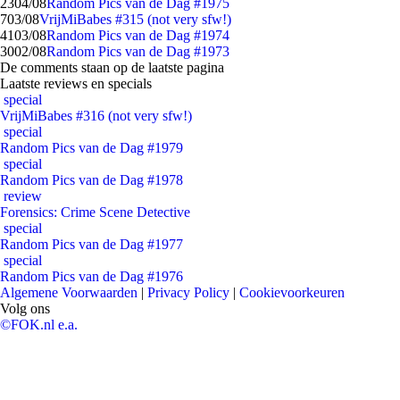
23
04/08
Random Pics van de Dag #1975
7
03/08
VrijMiBabes #315 (not very sfw!)
41
03/08
Random Pics van de Dag #1974
30
02/08
Random Pics van de Dag #1973
De comments staan op de laatste pagina
Laatste reviews en specials
special
VrijMiBabes #316 (not very sfw!)
special
Random Pics van de Dag #1979
special
Random Pics van de Dag #1978
review
Forensics: Crime Scene Detective
special
Random Pics van de Dag #1977
special
Random Pics van de Dag #1976
Algemene Voorwaarden
|
Privacy Policy
|
Cookievoorkeuren
Volg ons
©FOK.nl e.a.