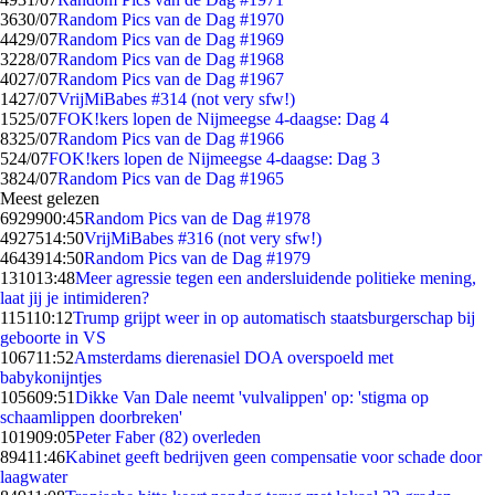
36
30/07
Random Pics van de Dag #1970
44
29/07
Random Pics van de Dag #1969
32
28/07
Random Pics van de Dag #1968
40
27/07
Random Pics van de Dag #1967
14
27/07
VrijMiBabes #314 (not very sfw!)
15
25/07
FOK!kers lopen de Nijmeegse 4-daagse: Dag 4
83
25/07
Random Pics van de Dag #1966
5
24/07
FOK!kers lopen de Nijmeegse 4-daagse: Dag 3
38
24/07
Random Pics van de Dag #1965
Meest gelezen
69299
00:45
Random Pics van de Dag #1978
49275
14:50
VrijMiBabes #316 (not very sfw!)
46439
14:50
Random Pics van de Dag #1979
1310
13:48
Meer agressie tegen een andersluidende politieke mening,
laat jij je intimideren?
1151
10:12
Trump grijpt weer in op automatisch staatsburgerschap bij
geboorte in VS
1067
11:52
Amsterdams dierenasiel DOA overspoeld met
babykonijntjes
1056
09:51
Dikke Van Dale neemt 'vulvalippen' op: 'stigma op
schaamlippen doorbreken'
1019
09:05
Peter Faber (82) overleden
894
11:46
Kabinet geeft bedrijven geen compensatie voor schade door
laagwater