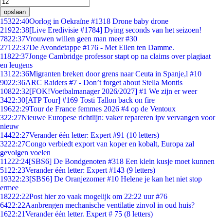
opslaan
153
22:40
Oorlog in Oekraïne #1318 Drone baby drone
219
22:38
[Live Eredivisie #1784] Dying seconds van het seizoen!
78
22:37
Vrouwen willen geen man meer #30
271
22:37
De Avondetappe #176 - Met Ellen ten Damme.
118
22:37
Jonge Cambridge professor stapt op na claims over plagiaat
en leugens
131
22:36
Migranten breken door grens naar Ceuta in Spanje,l #10
90
22:36
ARC Raiders #7 - Don’t forget about Stella Montis
108
22:32
[FOK!Voetbalmanager 2026/2027] #1 We zijn er weer
34
22:30
[ATP Tour] #169 Tosti Tallon back on fire
196
22:29
Tour de France femmes 2026 #4 op de Ventoux
3
22:27
Nieuwe Europese richtlijn: vaker repareren ipv vervangen voor
nieuw
144
22:27
Verander één letter: Expert #91 (10 letters)
32
22:27
Congo verbiedt export van koper en kobalt, Europa zal
gevolgen voelen
112
22:24
[SBS6] De Bondgenoten #318 Een klein kusje moet kunnen
51
22:23
Verander één letter: Expert #143 (9 letters)
193
22:23
[SBS6] De Oranjezomer #10 Helene je kan het niet stop
ermee
182
22:22
Post hier zo vaak mogelijk om 22:22 uur #76
64
22:22
Aanbrengen mechanische ventilatie zinvol in oud huis?
16
22:21
Verander één letter. Expert # 75 (8 letters)