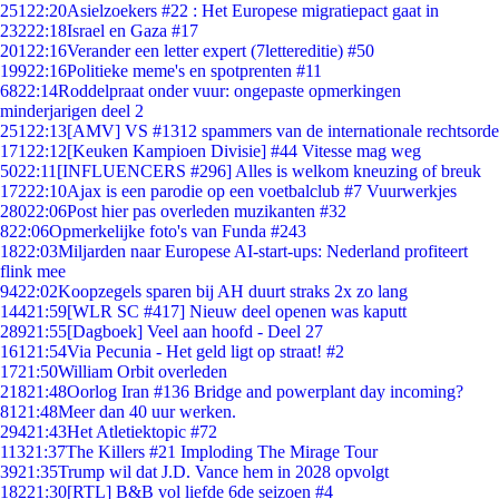
251
22:20
Asielzoekers #22 : Het Europese migratiepact gaat in
232
22:18
Israel en Gaza #17
201
22:16
Verander een letter expert (7lettereditie) #50
199
22:16
Politieke meme's en spotprenten #11
68
22:14
Roddelpraat onder vuur: ongepaste opmerkingen
minderjarigen deel 2
251
22:13
[AMV] VS #1312 spammers van de internationale rechtsorde
171
22:12
[Keuken Kampioen Divisie] #44 Vitesse mag weg
50
22:11
[INFLUENCERS #296] Alles is welkom kneuzing of breuk
172
22:10
Ajax is een parodie op een voetbalclub #7 Vuurwerkjes
280
22:06
Post hier pas overleden muzikanten #32
8
22:06
Opmerkelijke foto's van Funda #243
18
22:03
Miljarden naar Europese AI-start-ups: Nederland profiteert
flink mee
94
22:02
Koopzegels sparen bij AH duurt straks 2x zo lang
144
21:59
[WLR SC #417] Nieuw deel openen was kaputt
289
21:55
[Dagboek] Veel aan hoofd - Deel 27
161
21:54
Via Pecunia - Het geld ligt op straat! #2
17
21:50
William Orbit overleden
218
21:48
Oorlog Iran #136 Bridge and powerplant day incoming?
81
21:48
Meer dan 40 uur werken.
294
21:43
Het Atletiektopic #72
113
21:37
The Killers #21 Imploding The Mirage Tour
39
21:35
Trump wil dat J.D. Vance hem in 2028 opvolgt
182
21:30
[RTL] B&B vol liefde 6de seizoen #4